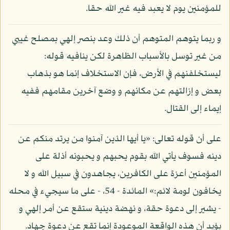
للمؤمنين يوم لا يعبد فيه غير الله حقا.
و ربما يتوهم المتوهم أن ذلك وعد بنصر إلهي بمصلح غيبي
من غير توسل بالأسباب الظاهرة لكن ينافيه قوله:
ليستخلفنهم في الأرض، فإن الاستخلاف إنما هو بذهاب
بعض و إزالتهم عن مكانهم و وضع آخرين مقامهم ففيه
إيماء إلى القتال.
على أن قوله تعالى: «يا أيها الذين آمنوا من يرتد منكم عن
دينه فسوف يأتي الله بقوم يحبهم و يحبونه أذلة على
المؤمنين أعزة على الكافرين، يجاهدون في سبيل الله و لا
يخافون لومة لائم:» المائدة - 54، - على ما سيجيء في محله
- يشير إلى دعوة حقة، و نهضة دينية ستقع عن أمر إلهي و
يؤيد أن هذه الواقعة الموعودة إنما تقع عن دعوة جهاد.