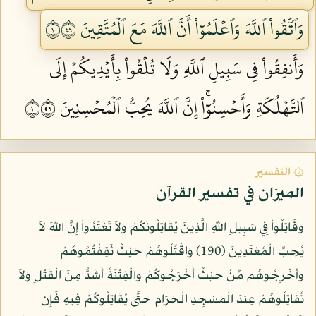
وَٱتَّقُواْ ٱللَّهَ وَٱعۡلَمُوٓاْ أَنَّ ٱللَّهَ مَعَ ٱلۡمُتَّقِينَ ١٩٤
وَأَنفِقُواْ فِي سَبِيلِ ٱللَّهِ وَلَا تُلۡقُواْ بِأَيۡدِيكُمۡ إِلَى
ٱلتَّهۡلُكَةِ وَأَحۡسِنُوٓاْۚ إِنَّ ٱللَّهَ يُحِبُّ ٱلۡمُحۡسِنِينَ ١٩٥
۞ التفسير
الميزان في تفسير القرآن
وَقَاتِلُواْ فِي سَبِيلِ اللّهِ الَّذِينَ يُقَاتِلُونَكُمْ وَلاَ تَعْتَدُواْ إِنَّ اللّهَ لاَ
يُحِبِّ الْمُعْتَدِينَ (190) وَاقْتُلُوهُمْ حَيْثُ ثَقِفْتُمُوهُمْ
وَأَخْرِجُوهُم مِّنْ حَيْثُ أَخْرَجُوكُمْ وَالْفِتْنَةُ أَشَدُّ مِنَ الْقَتْلِ وَلاَ
تُقَاتِلُوهُمْ عِندَ الْمَسْجِدِ الْحَرَامِ حَتَّى يُقَاتِلُوكُمْ فِيهِ فَإِن