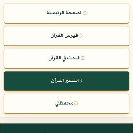
۞
الصفحة الرئيسية
۞
فهرس القرآن
۞
البحث في القرآن
۞
تفسير القرآن
۞
محفظتي