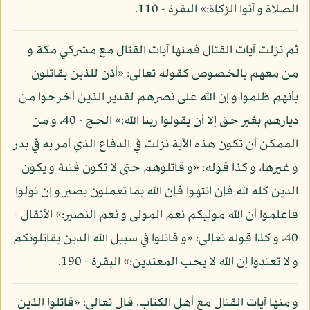
الصلاة و آتوا الزكاة:» البقرة - 110.
ثم نزلت آيات القتال فمنها آيات القتال مع مشركي مكة و
من معهم بالخصوص كقوله تعالى: «أذن للذين يقاتلون
بأنهم ظلموا و إن الله على نصرهم لقدير الذين أخرجوا من
ديارهم بغير حق إلا أن يقولوا ربنا الله:» الحج - 40، و من
الممكن أن تكون هذه الآية نزلت في الدفاع الذي أمر به في بدر
و غيرها، و كذا قوله: «و قاتلوهم حتى لا تكون فتنة و يكون
الدين كله لله فإن انتهوا فإن الله بما تعملون بصير و إن تولوا
فاعلموا أن الله موليكم نعم المولى و نعم النصير:» الأنفال -
40، و كذا قوله تعالى: «و قاتلوا في سبيل الله الذين يقاتلونكم
و لا تعتدوا إن الله لا يحب المعتدين:» البقرة - 190.
و منها آيات القتال مع أهل الكتاب، قال تعالى: «قاتلوا الذين