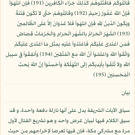
قَاتَلُوكُمْ فَاقْتُلُوهُمْ كَذَلِكَ جَزَاء الْكَافِرِينَ (191) فَإِنِ انتَهَوْاْ
فَإِنَّ اللّهَ غَفُورٌ رَّحِيمٌ (192) وَقَاتِلُوهُمْ حَتَّى لاَ تَكُونَ فِتْنَةٌ
وَيَكُونَ الدِّينُ لِلّهِ فَإِنِ انتَهَواْ فَلاَ عُدْوَانَ إِلاَّ عَلَى الظَّالِمِينَ
(193) الشَّهْرُ الْحَرَامُ بِالشَّهْرِ الْحَرَامِ وَالْحُرُمَاتُ قِصَاصٌ
فَمَنِ اعْتَدَى عَلَيْكُمْ فَاعْتَدُواْ عَلَيْهِ بِمِثْلِ مَا اعْتَدَى عَلَيْكُمْ
وَاتَّقُواْ اللّهَ وَاعْلَمُواْ أَنَّ اللّهَ مَعَ الْمُتَّقِينَ (194) وَأَنفِقُواْ فِي سَبِيلِ
اللّهِ وَلاَ تُلْقُواْ بِأَيْدِيكُمْ إِلَى التَّهْلُكَةِ وَأَحْسِنُوَاْ إِنَّ اللّهَ يُحِبُّ
الْمُحْسِنِينَ (195)
بيان
سياق الآيات الشريفة يدل على أنها نازلة دفعة واحدة، و قد
سيق الكلام فيها لبيان غرض واحد و هو تشريع القتال لأول
مرة مع مشركي مكة، فإن فيها تعرضا لإخراجهم من حيث