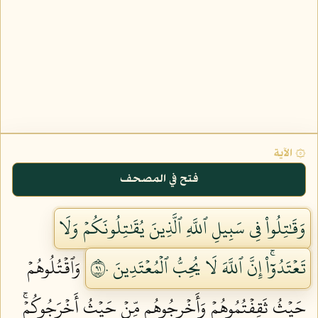
۞ الآية
فتح في المصحف
وَقَٰتِلُواْ فِي سَبِيلِ ٱللَّهِ ٱلَّذِينَ يُقَٰتِلُونَكُمۡ وَلَا
تَعۡتَدُوٓاْۚ إِنَّ ٱللَّهَ لَا يُحِبُّ ٱلۡمُعۡتَدِينَ ١٩٠
وَٱقۡتُلُوهُمۡ
حَيۡثُ ثَقِفۡتُمُوهُمۡ وَأَخۡرِجُوهُم مِّنۡ حَيۡثُ أَخۡرَجُوكُمۡۚ