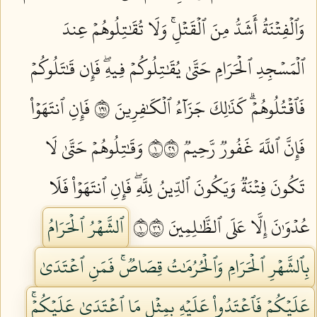
وَٱلۡفِتۡنَةُ أَشَدُّ مِنَ ٱلۡقَتۡلِۚ وَلَا تُقَٰتِلُوهُمۡ عِندَ
ٱلۡمَسۡجِدِ ٱلۡحَرَامِ حَتَّىٰ يُقَٰتِلُوكُمۡ فِيهِۖ فَإِن قَٰتَلُوكُمۡ
فَٱقۡتُلُوهُمۡۗ كَذَٰلِكَ جَزَآءُ ٱلۡكَٰفِرِينَ ١٩١
فَإِنِ ٱنتَهَوۡاْ
فَإِنَّ ٱللَّهَ غَفُورٞ رَّحِيمٞ ١٩٢
وَقَٰتِلُوهُمۡ حَتَّىٰ لَا
تَكُونَ فِتۡنَةٞ وَيَكُونَ ٱلدِّينُ لِلَّهِۖ فَإِنِ ٱنتَهَوۡاْ فَلَا
عُدۡوَٰنَ إِلَّا عَلَى ٱلظَّٰلِمِينَ ١٩٣
ٱلشَّهۡرُ ٱلۡحَرَامُ
بِٱلشَّهۡرِ ٱلۡحَرَامِ وَٱلۡحُرُمَٰتُ قِصَاصٞۚ فَمَنِ ٱعۡتَدَىٰ
عَلَيۡكُمۡ فَٱعۡتَدُواْ عَلَيۡهِ بِمِثۡلِ مَا ٱعۡتَدَىٰ عَلَيۡكُمۡۚ