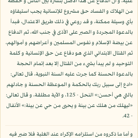
عليه، و أن الدفاع عن هذا الأصل بنشره بين الناس و حفظه
من الهلاك و الفساد حق مشروع للإنسانية يجب استيفاؤه
بأي وسيلة ممكنة، و قد روعي في ذلك طريق الاعتدال، فبدأ
بالدعوة المجردة و الصبر على الأذى في جنب الله، ثم الدفاع
عن بيضة الإسلام و نفوس المسلمين و أعراضهم و أموالهم،
ثم القتال الابتدائي الذي هو دفاع عن حق الإنسانية و كلمة
التوحيد و لم يبدأ بشيء من القتال إلا بعد إتمام الحجة
بالدعوة الحسنة كما جرت عليه السنة النبوية، قال تعالى:
«ادع إلى سبيل ربك بالحكمة و الموعظة الحسنة و جادلهم
بالتي هي أحسن:» النحل - 125، و الآية مطلقة، و قال تعالى:
«ليهلك من هلك عن بينة و يحيى من حي عن بينة:» الأنفال
- 42.
و أما ما ذكروه من استلزامه الإكراه عند الغلبة فلا ضير فيه