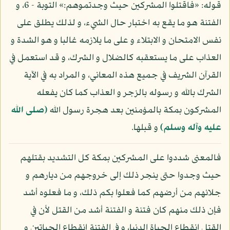
قوله: «فاقتلوا المشركين حيث وجدتموهم:» التوبة - 6، و
الفتنة هو ما يقع به اختبار حال الشيء، و لذلك يطلق على
نفس الامتحان و الابتلاء و على ما يلازمه غالبا و هو الشدة و
العذاب على ما يستعقبه كالضلال و الشرك، و قد استعمل في
القرآن الشريف في جميع هذه المعاني، و المراد به في الآية
الشرك بالله و رسوله بالزجر و العذاب كما كان يفعله
المشركون بمكة بالمؤمنين بعد هجرة رسول الله
(صلى الله
عليه وآله وسلم)
و قبلها.
فالمعنى شددوا على المشركين بمكة كل التشديد بقتلهم
حيث وجدوا حتى ينجر ذلك إلى خروجهم من ديارهم و
جلائهم من أرضهم كما فعلوا بكم ذلك، و ما فعلوه أشد
فإن ذلك منهم كان فتنة و الفتنة أشد من القتل لأن في
القتل انقطاع الحياة الدنيا، و في الفتنة انقطاع الحياتين و