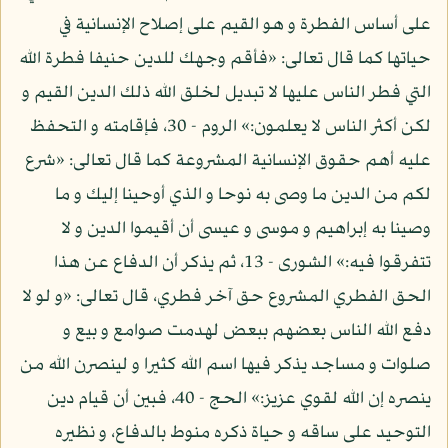
على أساس الفطرة و هو القيم على إصلاح الإنسانية في
حياتها كما قال تعالى: «فأقم وجهك للدين حنيفا فطرة الله
التي فطر الناس عليها لا تبديل لخلق الله ذلك الدين القيم و
لكن أكثر الناس لا يعلمون:» الروم - 30، فإقامته و التحفظ
عليه أهم حقوق الإنسانية المشروعة كما قال تعالى: «شرع
لكم من الدين ما وصى به نوحا و الذي أوحينا إليك و ما
وصينا به إبراهيم و موسى و عيسى أن أقيموا الدين و لا
تتفرقوا فيه:» الشورى - 13، ثم يذكر أن الدفاع عن هذا
الحق الفطري المشروع حق آخر فطري، قال تعالى: «و لو لا
دفع الله الناس بعضهم ببعض لهدمت صوامع و بيع و
صلوات و مساجد يذكر فيها اسم الله كثيرا و لينصرن الله من
ينصره إن الله لقوي عزيز:» الحج - 40، فبين أن قيام دين
التوحيد على ساقه و حياة ذكره منوط بالدفاع، و نظيره