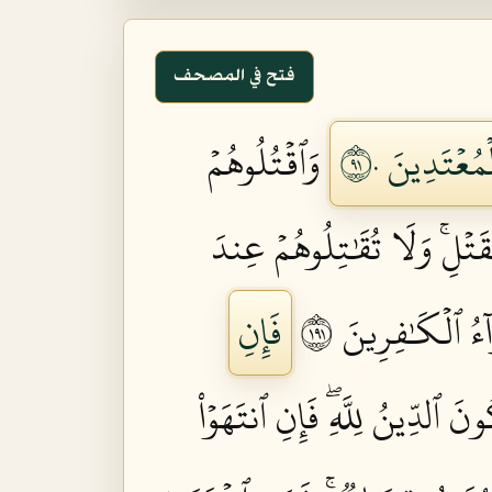
فتح في المصحف
مُعۡتَدِينَ ١٩٠
وَٱقۡتُلُوهُمۡ
تۡلِۚ وَلَا تُقَٰتِلُوهُمۡ عِندَ
ُ ٱلۡكَٰفِرِينَ ١٩١
فَإِنِ
َ ٱلدِّينُ لِلَّهِۖ فَإِنِ ٱنتَهَوۡاْ