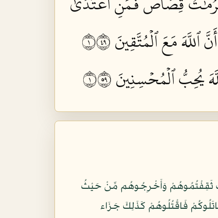
ٱلۡحُرُمَٰتُ قِصَاصٞۚ فَمَنِ ٱعۡتَدَىٰ
 ٱللَّهَ مَعَ ٱلۡمُتَّقِينَ ١٩٤
َّهَ يُحِبُّ ٱلۡمُحۡسِنِينَ ١٩٥
لاَ تَعْتَدُواْ إِنَّ اللّهَ لاَ يُحِبِّ الْمُعْتَدِينَ (190) وَاقْتُلُوهُمْ حَيْثُ ثَقِفْتُمُوهُمْ وَأَخْرِجُوهُم مِّنْ حَيْثُ
قَاتَلُوكُمْ فَاقْتُلُوهُمْ كَذَلِكَ جَزَاء