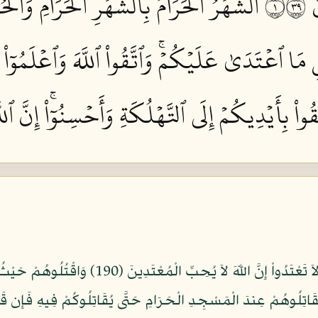
١٩
ٱلشَّهۡرُ ٱلۡحَرَامُ بِٱلشَّهۡرِ ٱلۡحَرَامِ وَ
ا ٱعۡتَدَىٰ عَلَيۡكُمۡۚ وَٱتَّقُواْ ٱللَّهَ وَٱعۡلَمُوٓاْ أَنَّ
ُواْ بِأَيۡدِيكُمۡ إِلَى ٱلتَّهۡلُكَةِ وَأَحۡسِنُوٓاْۚ إِنَّ ٱلل
وَقَاتِلُواْ فِي سَبِيلِ اللّهِ الَّذِينَ يُقَاتِلُونَكُمْ وَ
َ تُقَاتِلُوهُمْ عِندَ الْمَسْجِدِ الْحَرَامِ حَتَّى يُقَاتِلُوكُمْ فِيهِ فَإِن 