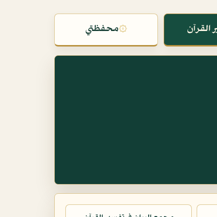
 القرآن
۞
محفظتي