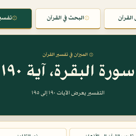
القرآن
۞
البحث في القرآن
۞
تفسير
۞ الميزان في تفسير القرآن
سورة البقرة، آية ١٩٠
التفسير يعرض الآيات ١٩٠ إلى ١٩٥