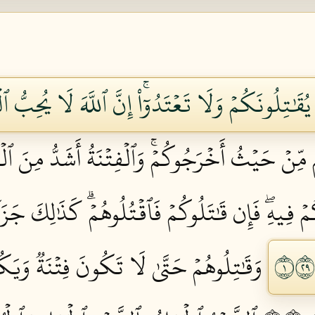
ُقَٰتِلُونَكُمۡ وَلَا تَعۡتَدُوٓاْۚ إِنَّ ٱللَّهَ لَا يُحِبُّ ٱلۡ
ِنۡ حَيۡثُ أَخۡرَجُوكُمۡۚ وَٱلۡفِتۡنَةُ أَشَدُّ مِنَ ٱلۡقَ
ۡ فِيهِۖ فَإِن قَٰتَلُوكُمۡ فَٱقۡتُلُوهُمۡۗ كَذَٰلِكَ جَزَآء
وَقَٰتِلُوهُمۡ حَتَّىٰ لَا تَكُونَ فِتۡنَةٞ وَيَكُون