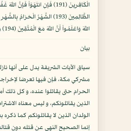
الظَّالِمِينَ (193) الشَّهْرُ الْحَرَا
اللّهَ وَاعْلَمُواْ أَنَّ اللّهَ مَعَ الْمُتَّقِينَ (194) وَأَنفِقُواْ فِي سَبِيلِ اللّهِ وَلاَ تُلْقُواْ بِأَيْدِيكُمْ إِلَى التَّهْلُكَةِ وَأَحْسِنُوَاْ إِنَّ اللّهَ يُحِبُّ الْمُحْسِنِينَ (195)
بيان
سياق الآيات الشريفة يدل على أنها نا
مشركي مكة، فإن فيها تعرضا لإخراجه
الحرام حتى يقاتلوا عنده، و كل ذلك أمو
الذين يقاتلونكم، و ليس معناه الاشتراط
الولدان الذين لا يقاتلونكم كما ذكره ب
إنما الصحيح النهي عن قتله دون قتاله