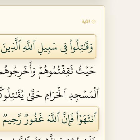
۞ الآية
وَقَٰتِلُواْ فِي سَبِيلِ ٱللَّهِ ٱلَّذِينَ ي
حَيۡثُ ثَقِفۡتُمُوهُمۡ وَأَخۡرِجُوهُم مّ
ٱلۡمَسۡجِدِ ٱلۡحَرَامِ حَتَّىٰ يُقَٰتِلُوكُم
ٱنتَهَوۡاْ فَإِنَّ ٱللَّهَ غَفُورٞ رَّحِيمٞ ١٩٢