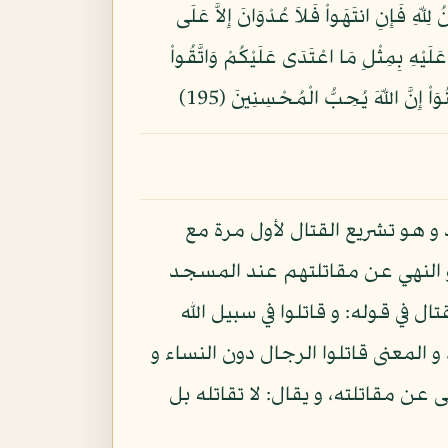
ُونَ فِتْنَةٌ وَيَكُونَ الدِّينُ لِلّهِ فَإِنِ انتَهَواْ فَلاَ عُدْوَانَ إِلاَّ عَلَى
 عَلَيْهِ بِمِثْلِ مَا اعْتَدَى عَلَيْكُمْ وَاتَّقُواْ
و هو تشريع القتال لأول مرة مع
 النهي عن مقاتلتهم عند المسجد
 في قوله: و قاتلوا في سبيل الله
و المعنى قاتلوا الرجال دون النساء و
 عن مقاتلته، و يقال: لا تقاتله بل