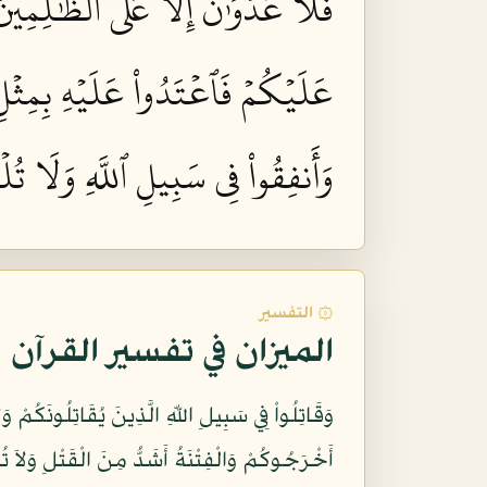
فَلَا عُدۡوَٰنَ إِلَّا عَلَى ٱلظَّٰلِمِينَ ٣
عَلَيۡكُمۡ فَٱعۡتَدُواْ عَلَيۡهِ بِمِثۡلِ مَ
وَأَنفِقُواْ فِي سَبِيلِ ٱللَّهِ وَلَا تُلۡق
۞ التفسير
الميزان في تفسير القرآن
أَخْرَجُوكُمْ وَالْفِتْنَةُ أَشَدُّ مِنَ الْقَتْلِ وَلا