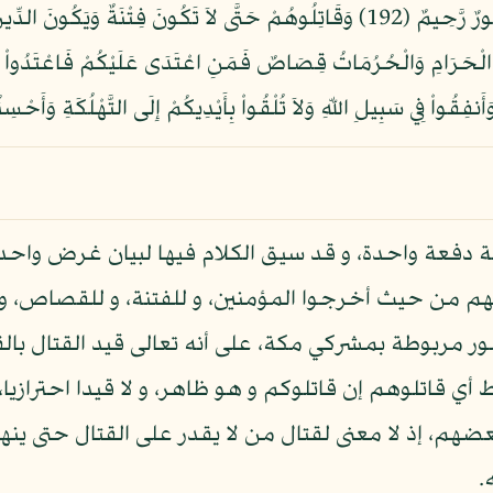
الْكَافِرِينَ (191) فَإِنِ انتَهَوْاْ فَإِنَّ اللّهَ غَفُورٌ رَّحِيمٌ (192) وَقَاتِلُوهُمْ حَتَّى لاَ تَك
مُ بِالشَّهْرِ الْحَرَامِ وَالْحُرُمَاتُ قِصَاصٌ فَمَنِ اعْتَدَى عَلَيْكُمْ فَاعْتَدُواْ
زلة دفعة واحدة، و قد سيق الكلام فيها لبيان غرض واحد 
م من حيث أخرجوا المؤمنين، و للفتنة، و للقصاص، و
ر مربوطة بمشركي مكة، على أنه تعالى قيد القتال بالقتال
 أي قاتلوهم إن قاتلوكم و هو ظاهر، و لا قيدا احترازيا، 
عضهم، إذ لا معنى لقتال من لا يقدر على القتال حتى ينهى
.