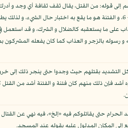
إلى قوله: من القتل، يقال ثقف ثقافة أي وجد و أدرك ف
المشركين حيث وجدتموهم:» التوبة - 6، و الفتنة هو ما يقع به اختبار حال الش
عذاب على ما يستعقبه كالضلال و الشرك، و قد استعمل ف
بالله و رسوله بالزجر و العذاب كما كان يفعله المشركون
كل التشديد بقتلهم حيث وجدوا حتى ينجر ذلك إلى خر
أشد فإن ذلك منهم كان فتنة و الفتنة أشد من القتل لأن ف
.
جد الحرام حتى يقاتلوكم فيه «إلخ»، فيه نهي عن القت
ع إلى المكان المدلول عليه بقوله عند المسجد.