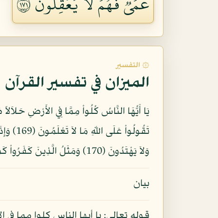
عُمۡيٞ فَهُمۡ لَا يَعۡقِلُونَ ١٧١
۞ التفسير
الميزان في تفسير القرآن
تَقُولُوا
وَلاَ يَهْتَدُونَ (170) وَمَثَلُ الَّذِينَ كَفَرُواْ كَمَثَلِ الَّذِي يَنْعِقُ بِمَا لاَ يَسْمَعُ إِلاَّ دُعَاء وَنِدَاء صُمٌّ بُكْمٌ عُمْيٌ فَهُمْ لاَ يَعْقِلُونَ (171)
بيان
قوله تعالى: يا أيها الناس كلوا مما في