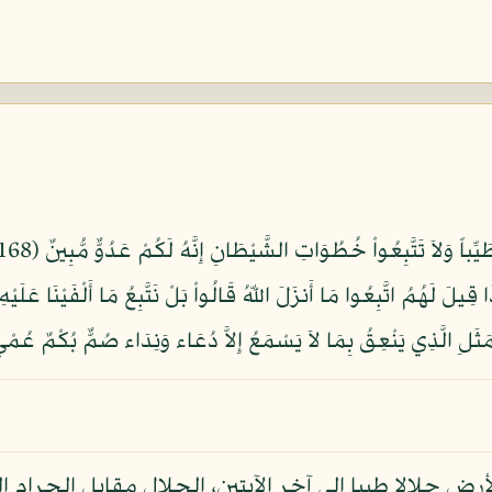
ْ عَلَى اللّهِ مَا لاَ تَعْلَمُونَ (169) وَإِذَا قِيلَ لَهُمُ اتَّبِعُوا مَا أَنزَلَ اللّهُ قَالُواْ بَلْ نَتَّبِعُ مَا
 الأرض حلالا طيبا إلى آخر الآيتين، الحلال مقابل الحرام