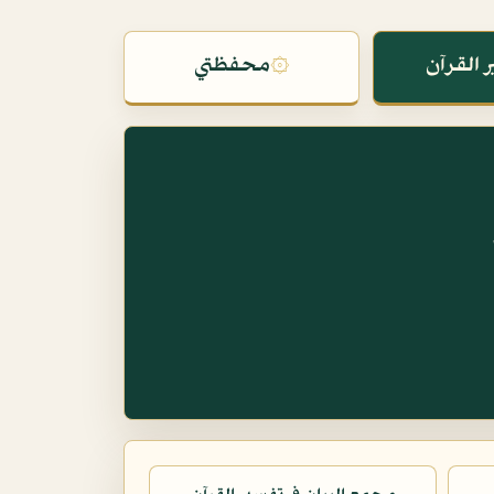
 القرآن
۞
محفظتي