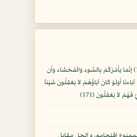
يَا أَيُّهَا النَّاسُ كُلُواْ مِمَّا فِي الأَرْضِ حَلاَلاً طَيِّباً وَلاَ تَتَّبِعُواْ خُطُوَاتِ الشَّيْطَانِ إِنَّهُ لَكُمْ عَدُوٌّ مُّبِينٌ (168) إِنَّمَا يَأْمُرُكُمْ بِالسُّوءِ وَالْفَحْشَاء وَأَن
 أَلْفَيْنَا عَلَيْهِ آبَاءنَا أَوَلَوْ كَانَ آبَاؤُهُمْ لاَ يَعْقِلُونَ شَيْئاً
 الممنوع اقتحامه، و الحل مقابل