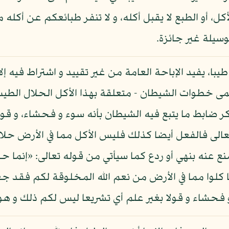
ل، أو الطبع لا يقبل أكله، و لا تنفر طبائعكم عن أكله م
وسيلة غير جائزة.
طيبا، يفيد الإباحة العامة من غير تقييد و اشتراط فيه إل
سمى خطوات الشيطان - متعلقة بهذا الأكل الحلال الطيب
ذكر ضابط ما يتبع فيه الشيطان بأنه سوء و فحشاء، و قول 
عالى فالفعل أيضا كذلك فليس الأكل مما في الأرض حلالا ط
منع عنه بنهي أو ردع كما سيأتي من قوله تعالى: «إنما ح
نا كلوا مما في الأرض من نعم الله المخلوقة لكم فقد جعله
و فحشاء و قولا بغير علم أي تشريعا ليس لكم ذلك و هو