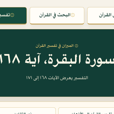
القرآن
۞
البحث في القرآن
۞
تفسير
۞ الميزان في تفسير القرآن
ورة البقرة، آية ١٦٨
التفسير يعرض الآيات ١٦٨ إلى ١٧١