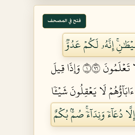
فتح في المصحف
ۡطَٰنِۚ إِنَّهُۥ لَكُمۡ عَدُوّٞ
 تَعۡلَمُونَ ١٦٩
وَإِذَا قِيلَ
انَ ءَابَآؤُهُمۡ لَا يَعۡقِلُونَ شَيۡـٔٗا
َا دُعَآءٗ وَنِدَآءٗۚ صُمُّۢ بُكۡمٌ