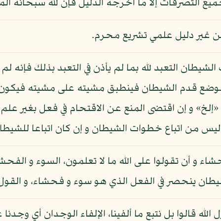
ميع التصرفات إلا ما أخرجه الدليل فإن لله سبحانه المن
ه من غير دليل علمي تشريع محرم.
ت الشيطان التعبد لله بما لم يأذن في التعبد بذلك فإنه
وضع قدم الشيطان فينطبق مشيته على مشيته فيكون مت
«إلخ» و إن اقتضى المنع عن الاقتحام في فعل بغير علم 
ليس من اتباع خطوات الشيطان و إن كان اتباعا للشيطا
شاء و أن تقولوا على الله ما لا تعلمون، السوء و الفحشا
لشيطان ينحصر في الفعل الذي هو سوء و فحشاء، و القول
 الله قالوا بل نتبع ما ألفينا، الإلفاء الوجدان أي وجدنا ع