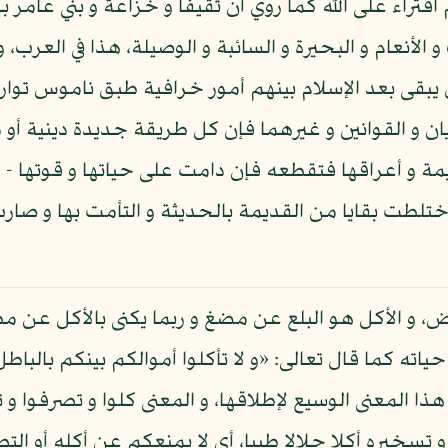
تراء على الله كما روي أن ثقيفا و خزاعة و بني عامر 
أنعام و البحيرة و السائبة و الوصيلة، هذا في العرب، 
ن يبقى بعد الإسلام بينهم أمور خرافية طبق ناموس توارث
 و القوانين و غيرهما فإن كل طريقة جديدة دينية أو دن
مة و أعراقها فتقطعه فإن دامت على حياتها و قوتها -
ختلطت بقايا من القديمة بالحديثة و التأمت بها و صارت 
أرض، و الأكل هو البلع عن مضغ و ربما يكنى بالأكل عن م
حياته كما قال تعالى: «و لا تأكلوا أموالكم بينكم بالبا
الحمل على هذا المعنى الوسيع لإطلاقها، و المعنى كلوا و تصرفو
 و تسخيره أكلا حلالا طيبا، أي لا يمنعكم عن أكله أو ا