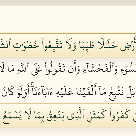
ۡأَرۡضِ حَلَٰلٗا طَيِّبٗا وَلَا تَتَّبِعُواْ خُطُوَٰتِ ٱلشَّي
لسُّوٓءِ وَٱلۡفَحۡشَآءِ وَأَن تَقُولُواْ عَلَى ٱللَّهِ مَا لَا
 بَلۡ نَتَّبِعُ مَآ أَلۡفَيۡنَا عَلَيۡهِ ءَابَآءَنَآۚ أَوَلَوۡ كَ
َ كَفَرُواْ كَمَثَلِ ٱلَّذِي يَنۡعِقُ بِمَا لَا يَسۡمَعُ إِلّ