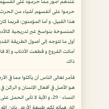
عندهم أمور مما حرموه على أنفسهم اف
حرموا على أنفسهم أشياء من الحرث و ال
هذا القبيل، و أما المؤمنون: فربما كا
المنسوخة بنواسخ غير تدريجية كالأديان
أول ما تتوجه إلى أصول الطريقة القدي
أماتت الفروع و قطعت الأذناب و إلا فا
ذاك.
فأمر تعالى الناس أن يأكلوا مما في ال
هو الأصل في أفعال الإنسان و الركن في 
النساء - 29، و الآية لا تأبى 
التي هيأته لكم طبيعة الأرض بإذن الله