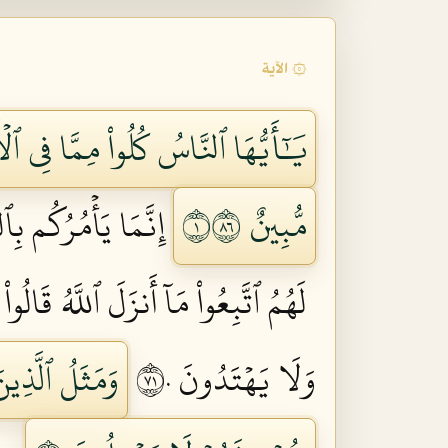
۞ الآية
يَٰٓأَيُّهَا ٱلنَّاسُ كُلُواْ مِمَّا فِي ٱل
مُّبِينٌ ١٦٨
إِنَّمَا يَأۡمُرُكُم بِٱ
لَهُمُ ٱتَّبِعُواْ مَآ أَنزَلَ ٱللَّهُ قَالُواْ
وَلَا يَهۡتَدُونَ ١٧٠
وَمَثَلُ ٱلَّذِين