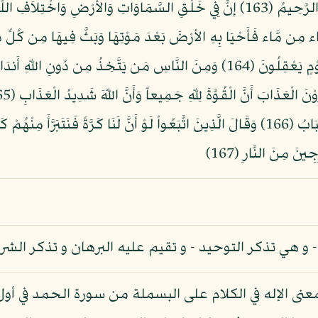
وَإِلَهُكُمْ إِلَهٌ وَاحِدٌ لاَّ إِلَهَ إِلاَّ هُوَ الرَّحْمَنُ الرَّحِيمُ (163) إِنَّ فِي خَلْقِ السَّمَاوَ
َاء مِن مَّاء فَأَحْيَا بِهِ الأرْضَ بَعْدَ مَوْتِهَا وَبَثَّ فِيهَا مِن كُلِّ د
الْمُسَخِّرِ بَيْنَ السَّمَاء وَالأَرْضِ لآيَاتٍ لِّقَوْمٍ يَعْقِلُونَ (164) وَمِنَ النَّاسِ مَن ي
اتَّبَعُواْ وَرَأَوُاْ الْعَذَابَ وَتَقَطَّعَتْ بِهِمُ الأَسْبَابُ (166) وَقَالَ الَّذِينَ اتَّبَعُواْ لَوْ أَنَّ لَنَا كَرَّ
َ مِنَ النَّارِ (167)
هي تذكر التوحيد - و تقيم عليه البرهان و تذكر الشرك 
معنى الإله في الكلام على البسملة من سورة الحمد في أو