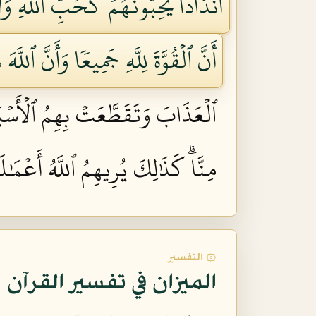
أَندَادٗا يُحِبُّونَهُمۡ كَحُبِّ ٱللَّهِۖ وَٱل
أَنَّ ٱلۡقُوَّةَ لِلَّهِ جَمِيعٗا وَأَنَّ ٱللَّ
ٱلۡعَذَابَ وَتَقَطَّعَتۡ بِهِمُ ٱلۡأَسۡبَا
مِنَّاۗ كَذَٰلِكَ يُرِيهِمُ ٱللَّهُ أَعۡمَ
۞ التفسير
الميزان في تفسير القرآن