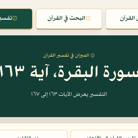
القرآن
۞
البحث في القرآن
۞
تفسير
۞ الميزان في تفسير القرآن
ورة البقرة، آية ١٦٣
التفسير يعرض الآيات ١٦٣ إلى ١٦٧