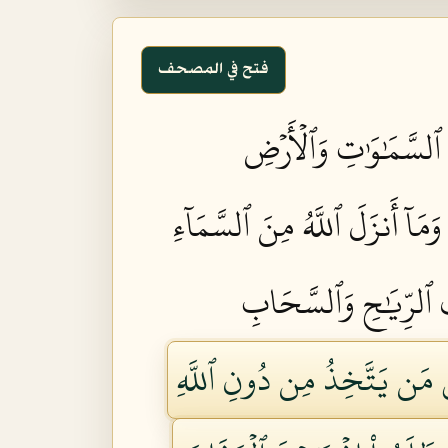
فتح في المصحف
 ٱلسَّمَٰوَٰتِ وَٱلۡأَرۡضِ
مَآ أَنزَلَ ٱللَّهُ مِنَ ٱلسَّمَآءِ
فِ ٱلرِّيَٰحِ وَٱلسَّحَابِ
 مَن يَتَّخِذُ مِن دُونِ ٱللَّهِ