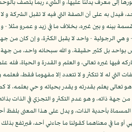
 تصورها إلى معرف يدلنا عليها، و الشيء ربما يتصف با
 فيدل به على أن الصفة التي فيه لا تقبل الشركة و لا تع
مة بينه و بين غيره، بخلاف ما في زيد و عمرو مثلا - و
و هي الرجولية - واحد لا يقبل الكثرة، و إن كان من 
 بواحد بل كثير حقيقة، و الله سبحانه واحد، من جهة أن
ركه فيها غيره تعالى، و العلم و القدرة و الحياة، فله علم
ت التي له لا تتكثر و لا تتعدد إلا مفهوما فقط، فعلمه
و تعالى يعلم بقدرته و يقدر بحياته و حي بعلمه، لا كم
 جهة ذاته، و هو عدم التكثر و التجزي في الذات بذاته،
مسماة بأحدية الذات، و يدل على هذا المعنى بلفظ أحد، 
لنهي أو ما في معناهما كقولنا ما جاءني أحد، فيرتفع بذلك