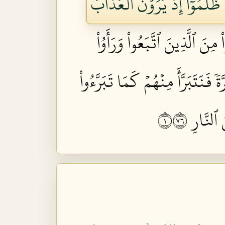
نَ ظَلَمُوٓاْ إِذۡ يَرَوۡنَ ٱلۡعَذَابَ
اْ مِنَ ٱلَّذِينَ ٱتَّبَعُواْ وَرَأَوُاْ
ةٗ فَنَتَبَرَّأَ مِنۡهُمۡ كَمَا تَبَرَّءُواْ
َّارِ ١٦٧