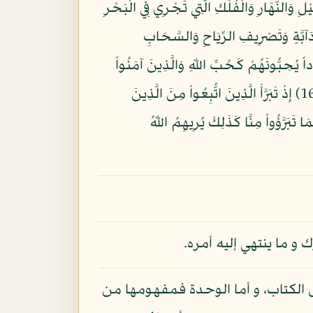
اتِ وَالأَرْضِ وَاخْتِلاَفِ اللَّيْلِ وَالنَّهَارِ وَالْفُلْكِ الَّتِي تَجْرِي فِي الْبَحْرِ
َآبَّةٍ وَتَصْرِيفِ الرِّيَاحِ وَالسَّحَابِ
َتَّخِذُ مِن دُونِ اللّهِ أَندَاداً يُحِبُّونَهُمْ كَحُبِّ اللّهِ وَالَّذِينَ آمَنُواْ
أَشَدُّ حُبًّا لِّلّهِ وَلَوْ يَرَى الَّذِينَ ظَلَمُواْ إِذْ يَرَوْنَ الْعَذَابَ أَنَّ الْقُوَّةَ لِلّهِ جَمِيعاً وَأَنَّ اللّهَ شَدِيدُ الْعَذَابِ (165) إِذْ تَبَرَّأَ الَّذِينَ اتُّبِعُواْ مِنَ الَّذِينَ
ةً فَنَتَبَرَّأَ مِنْهُمْ كَمَا تَبَرَّؤُواْ مِنَّا كَذَلِكَ يُرِيهِمُ اللّهُ
و ما ينتهي إليه أمره.
ل الكتاب، و أما الوحدة فمفهومها من