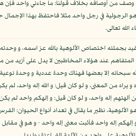
ي وصف من أوصافه بخلاف قولنا: ما جاءني واحد فإن هذا
و الرجولية في رجل واحد مثلا فاحتفظ بهذا الإجمال حت
 تفيد بجملته اختصاص الألوهية بالله عز اسمه، و وحدت
لمتفاهم عند هؤلاء المخاطبين لا يدل على أزيد من مف
الله سبحانه إلا بعضها فهناك وحدة عددية و وحدة نوع
يراه من المعنى، و لو كان قيل: و الله إله واحد، لم يك
ن آلهتهم إله واحد، و لو كان قيل: و إلهكم واحد لم يك
هو الألوهية، نظير ما يقال في تعداد أنواع الحيوان: الف
 إلهكم إله واحد فأثبت معنى إله واحد - و هو في مقابل إل
ألوهية على واحد من الآلهة التي اعتقدوا بها.