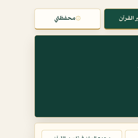
 القرآن
۞
محفظتي