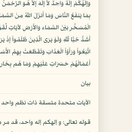
بِمَا يَنفَعُ النَّاسَ وَمَا أَنزَلَ اللّهُ مِنَ السَّم
أَعْمَالَهُمْ حَسَرَاتٍ عَلَيْهِمْ وَمَا هُم بِخَارِجِين
بيان
الآيات متحدة متسقة ذات نظم واحد - و 
قوله تعالى: و إلهكم إله واحد، قد مر 