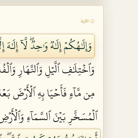
۞ الآية
وَإِلَٰهُكُمۡ إِلَٰهٞ وَٰحِدٞۖ لَّآ إِلَٰهَ إ
وَٱخۡتِلَٰفِ ٱلَّيۡلِ وَٱلنَّهَارِ وَٱلۡفُ
مِن مَّآءٖ فَأَحۡيَا بِهِ ٱلۡأَرۡضَ بَع
ٱلۡمُسَخَّرِ بَيۡنَ ٱلسَّمَآءِ وَٱلۡأَرۡضِ 