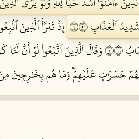
َّذِينَ ءَامَنُوٓاْ أَشَدُّ حُبّٗا لِّلَّهِۗ وَلَوۡ يَرَى ٱلَّذِي
هَ شَدِيدُ ٱلۡعَذَابِ ١٦٥
إِذۡ تَبَرَّأَ ٱلَّذِينَ ٱتُّبِعُو
بُ ١٦٦
وَقَالَ ٱلَّذِينَ ٱتَّبَعُواْ لَوۡ أَنَّ لَنَا كَرَّ
ٰلَهُمۡ حَسَرَٰتٍ عَلَيۡهِمۡۖ وَمَا هُم بِخَٰرِجِينَ مِنَ ٱلن