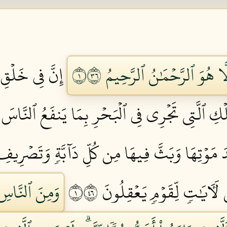
ِلَّا هُوَ ٱلرَّحۡمَٰنُ ٱلرَّحِيمُ ١٦٣
إِنَّ فِي خَلۡقِ
لۡكِ ٱلَّتِي تَجۡرِي فِي ٱلۡبَحۡرِ بِمَا يَنفَعُ ٱلنَّاسَ وَ
ۡدَ مَوۡتِهَا وَبَثَّ فِيهَا مِن كُلِّ دَآبَّةٖ وَتَصۡرِي
لَأٓيَٰتٖ لِّقَوۡمٖ يَعۡقِلُونَ ١٦٤
وَمِنَ ٱلنَّاسِ