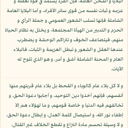
البلايا و المحن العامة، فإن الفرد يستمد في قوة تعقله و
عزمه و ثبات نفسه من قوى سائر الأفراد، و أما البلايا العامة
الشاملة فإنها تسلب الشعور العمومي و جملة الرأي و
الحزم و التدبير من الهيأة المجتمعة، و يختل به نظام الحياة
منهم، فيتضاعف الخوف و تتراكم الوحشة و يضطرب
عندها العقل و الشعور و تبطل العزيمة و الثبات، فالبلاء
العام و المحنة الشاملة أشق و أمر، و هو الذي تلوح له
الآيات.
و لا كل بلاء عام كالوباء و القحط بل بلاء عام قربتهم منها
أنفسهم، فإنهم أخذوا دين التوحيد، و أجابوا دعوة الحق، و
تخالفهم فيه الدنيا و خاصة قومهم، و ما لهؤلاء هم إلا
إطفاء نور الله، و استيصال كلمة العدل، و إبطال دعوة الحق،
و لا وسيلة تحسم مادة النزاع و تقطع الخلاف غير القتال،