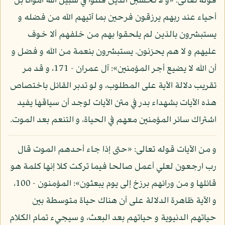
قوله تعالى: «و لا تحسبن الذين قتلوا في سبيل الله أمواتا بل
أحياء عند ربهم يرزقون فرحين بما آتيهم الله من فضله و
يستبشرون بالذين لم يلحقوا بهم من خلفهم ألا خوف
عليهم و لا هم يحزنون. يستبشرون بنعمة من الله و فضل و
أن الله لا يضيع أجر المؤمنين»: آل عمران - 171، و قد مر
تقريب دلالة الآية على المطلوب، و لو تدبر القائل باختصاص
هذه الآيات بشهداء بدر في متن الآيات لوجد أن سياقها يفيد
اشتراك سائر المؤمنين معهم في الحياة، و التنعم بعد الموت.
و من الآيات قوله تعالى: «حتى إذا جاء أحدهم الموت قال
رب ارجعون لعلي أعمل صالحا فيما تركت كلا إنها كلمة هو
قائلها و من ورائهم برزخ إلى يوم يبعثون»: المؤمنون - 100،
و الآية ظاهرة الدلالة على أن هناك حياة متوسطة بين
حياتهم الدنيوية و حياتهم بعد البعث، و سيجيء تمام الكلام