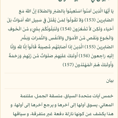
يَا أَيُّهَا الَّذِينَ آمَنُواْ اسْتَعِينُواْ بِالصَّبْرِ وَالصَّلاَةِ إِنَّ اللّهَ مَعَ
الصَّابِرِينَ (153) وَلاَ تَقُولُواْ لِمَنْ يُقْتَلُ فِي سَبيلِ اللّهِ أَمْوَاتٌ بَلْ
أَحْيَاء وَلَكِن لاَّ تَشْعُرُونَ (154) وَلَنَبْلُوَنَّكُمْ بِشَيْءٍ مِّنَ الْخَوفِ
وَالْجُوعِ وَنَقْصٍ مِّنَ الأَمَوَالِ وَالأنفُسِ وَالثَّمَرَاتِ وَبَشِّرِ
الصَّابِرِينَ (155) الَّذِينَ إِذَا أَصَابَتْهُم مُّصِيبَةٌ قَالُواْ إِنَّا لِلّهِ وَإِنَّا
إِلَيْهِ رَاجِعونَ (156) أُولَئِكَ عَلَيْهِمْ صَلَوَاتٌ مِّن رَّبِّهِمْ وَرَحْمَةٌ
وَأُولَئِكَ هُمُ الْمُهْتَدُونَ (157)
بيان
خمس آيات متحدة السياق، متسقة الجمل، ملتئمة
المعاني، يسوق أولها إلى آخرها و يرجع آخرها إلى أولها، و
هذا يكشف عن كونها نازلة دفعة غير متفرقة، و سياقها