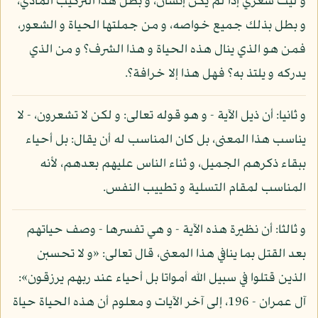
و ليت شعري إذا لم يكن إنسان، و بطل هذا التركيب المادي،
و بطل بذلك جميع خواصه، و من جملتها الحياة و الشعور،
فمن هو الذي ينال هذه الحياة و هذا الشرف؟ و من الذي
يدركه و يلتذ به؟ فهل هذا إلا خرافة؟.
و ثانيا: أن ذيل الآية - و هو قوله تعالى: و لكن لا تشعرون، - لا
يناسب هذا المعنى، بل كان المناسب له أن يقال: بل أحياء
ببقاء ذكرهم الجميل، و ثناء الناس عليهم بعدهم، لأنه
المناسب لمقام التسلية و تطييب النفس.
و ثالثا: أن نظيرة هذه الآية - و هي تفسرها - وصف حياتهم
بعد القتل بما ينافي هذا المعنى، قال تعالى: «و لا تحسبن
الذين قتلوا في سبيل الله أمواتا بل أحياء عند ربهم يرزقون»:
آل عمران - 196، إلى آخر الآيات و معلوم أن هذه الحياة حياة