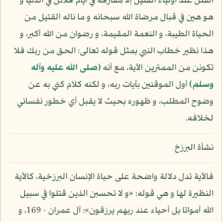
القتل عند أولياء القتيل إلا مفارقة في أيام قلائل في الدنيا و
هو هين في قبال مرضاة الله سبحانه و ما ناله القتيل من
الحياة الطيبة، و النعمة المقيمة، و رضوان من الله أكبر، و
هذا نظير خطاب النبي بمثل قوله تعالى: الحق من ربك فلا
تكونن من الممترين الآية، مع أنه
(صلى الله عليه وآله
وسلم)
أول الموقنين بآيات ربه، و لكنه كلام كني به عن
وضوح المطلب، و ظهوره بحيث لا يقبل أي خطور نفساني
لخلافه.
نشأة البرزخ
فالآية تدل دلالة واضحة على حياة الإنسان البرزخية، كالآية
النظيرة لها و هي قوله: «و لا تحسبن الذين قتلوا في سبيل
الله أمواتا بل أحياء عند ربهم يرزقون»: آل عمران - 169، و