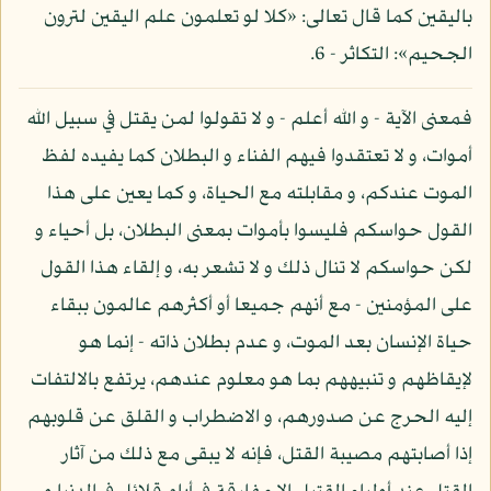
باليقين كما قال تعالى: «كلا لو تعلمون علم اليقين لترون
الجحيم»: التكاثر - 6.
فمعنى الآية - و الله أعلم - و لا تقولوا لمن يقتل في سبيل الله
أموات، و لا تعتقدوا فيهم الفناء و البطلان كما يفيده لفظ
الموت عندكم، و مقابلته مع الحياة، و كما يعين على هذا
القول حواسكم فليسوا بأموات بمعنى البطلان، بل أحياء و
لكن حواسكم لا تنال ذلك و لا تشعر به، و إلقاء هذا القول
على المؤمنين - مع أنهم جميعا أو أكثرهم عالمون ببقاء
حياة الإنسان بعد الموت، و عدم بطلان ذاته - إنما هو
لإيقاظهم و تنبيههم بما هو معلوم عندهم، يرتفع بالالتفات
إليه الحرج عن صدورهم، و الاضطراب و القلق عن قلوبهم
إذا أصابتهم مصيبة القتل، فإنه لا يبقى مع ذلك من آثار