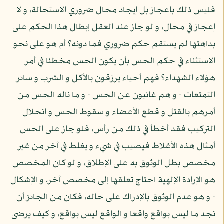
فليس ذلك بإعجاز بل إيجاد محال ضروري الاستحالة، و لا
إعجاز في محال، و لو جاز عند العقل إبطال هذا الحكم على
بداهتها لم يستقم حكم ضروري فما دونه؟ أم هو على نحو
الاستثناء في حكم الحس بأن يكون الحس مخطئا في أمر
هؤلاء الشهداء؟ فهم أحياء يرزقون بالأكل و الشرب و سائر
التمتعات - و هم غائبون عن الحس - و ما ناله الحس من
أمرهم بالقتل و قطع الأعضاء و سقوط الحس و انحلال
التركيب فقد أخطأ في ذلك من رأس، فلو جاز على الحس
أمثال هذه الأغلاط فيصيب في شيء و يغلط في آخر من غير
مخصص بطل الوثوق به على الإطلاق، و لو كان المخصص
هو الإرادة الإلهية احتاج تعلقها إلى مخصص آخر، و الإشكال
- و هو عدم الوثوق بالإدراك على حاله، فكان من الجائز أن
نجد ما ليس بواقع واقعا و الواقع ليس بواقع، و كيف يرضى