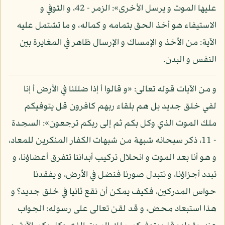
عليها الموت و يرسل الأخرى»: الزمر - 42، و التوفي و
الاستيفاء هو أخذ الحق بتمامه و كماله، و ما تشتمل عليه
الآية: من الأخذ و الإمساك و الإرسال ظاهر في المغايرة بين
النفس و البدن.
و من الآيات قوله تعالى: «و قالوا أ إذا ضللنا في الأرض أ إنا
لفي خلق جديد بل هم بلقاء ربهم كافرون قل يتوفيكم
ملك الموت الذي وكل بكم ثم إلى ربكم ترجعون»: السجدة
- 11، ذكر سبحانه شبهة من شبهات الكفار المنكرين للمعاد،
و هو أنا بعد الموت و انحلال تركيب أبداننا تتفرق أعضاؤنا، و
تبدد أجزاؤنا، و تتبدل صورنا فنضل في الأرض، و يفقدنا
حواس المدركين، فكيف يمكن أن نقع ثانيا في خلق جديد؟ و
هذا استبعاد محض، و قد لقن تعالى على رسوله: الجواب