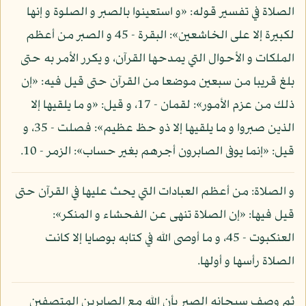
الصلاة في تفسير قوله: «و استعينوا بالصبر و الصلوة و إنها
لكبيرة إلا على الخاشعين»: البقرة - 45 و الصبر من أعظم
الملكات و الأحوال التي يمدحها القرآن، و يكرر الأمر به حتى
بلغ قريبا من سبعين موضعا من القرآن حتى قيل فيه: «إن
ذلك من عزم الأمور»: لقمان - 17، و قيل: «و ما يلقيها إلا
الذين صبروا و ما يلقيها إلا ذو حظ عظيم»: فصلت - 35، و
قيل: «إنما يوفى الصابرون أجرهم بغير حساب»: الزمر - 10.
و الصلاة: من أعظم العبادات التي يحث عليها في القرآن حتى
قيل فيها: «إن الصلاة تنهى عن الفحشاء و المنكر»:
العنكبوت - 45، و ما أوصى الله في كتابه بوصايا إلا كانت
الصلاة رأسها و أولها.
ثم وصف سبحانه الصبر بأن الله مع الصابرين المتصفين