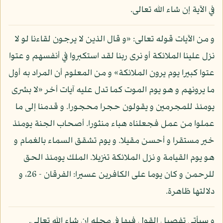
في الآية إن شاء الله تعالى.
و من الآيات قوله تعالى: «و قال الذين لا يرجون لقاءنا لو لا
نزل علينا الملائكة أو نرى ربنا لقد استكبروا في أنفسهم و عتوا
عتوا كبيرا يوم يرون الملائكة» و من المعلوم أن المراد به أول
ما يرونهم و هو يوم الموت كما تدل عليه آيات أخر «لا بشرى
يومئذ للمجرمين و يقولون حجرا محجورا. و قدمنا إلى ما
عملوا من عمل فجعلناه هباء منثورا. أصحاب الجنة يومئذ
خير مستقرا و أحسن مقيلا. و يوم تشقق السماء بالغمام و
هو يوم القيامة و نزل الملائكة تنزيلا. الملك يومئذ الحق
للرحمن و كان يوما على الكافرين عسيرا: الفرقان - 26، و
دلالتها ظاهرة.
و سيأتي تفصيل القول فيها في محله إن شاء الله تعالى.