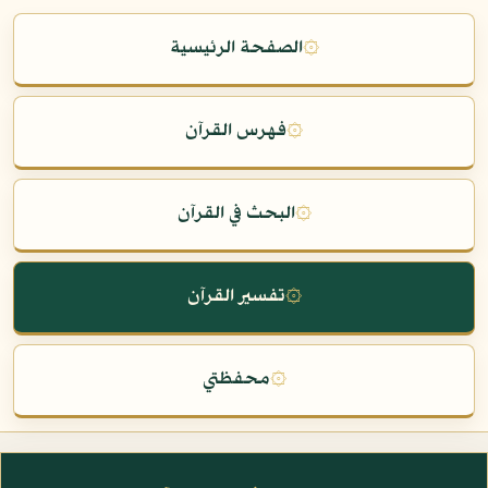
۞
الصفحة الرئيسية
۞
فهرس القرآن
۞
البحث في القرآن
۞
تفسير القرآن
۞
محفظتي