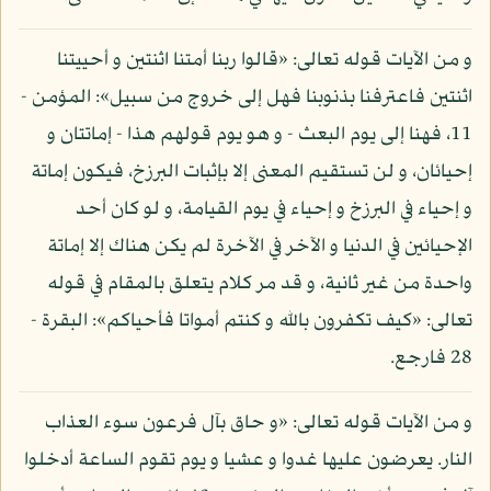
و من الآيات قوله تعالى: «قالوا ربنا أمتنا اثنتين و أحييتنا
اثنتين فاعترفنا بذنوبنا فهل إلى خروج من سبيل»: المؤمن -
11، فهنا إلى يوم البعث - و هو يوم قولهم هذا - إماتتان و
إحيائان، و لن تستقيم المعنى إلا بإثبات البرزخ، فيكون إماتة
و إحياء في البرزخ و إحياء في يوم القيامة، و لو كان أحد
الإحيائين في الدنيا و الآخر في الآخرة لم يكن هناك إلا إماتة
واحدة من غير ثانية، و قد مر كلام يتعلق بالمقام في قوله
تعالى: «كيف تكفرون بالله و كنتم أمواتا فأحياكم»: البقرة -
28 فارجع.
و من الآيات قوله تعالى: «و حاق بآل فرعون سوء العذاب
النار. يعرضون عليها غدوا و عشيا و يوم تقوم الساعة أدخلوا