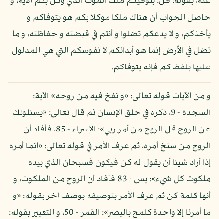
عنه، بقوله: قل: يتوفيكم ملك الموت الذي وكل بكم الآية، و
حاصل الجواب أن هناك ملكا موكلا بكم هو يتوفاكم و
يأخذكم، و لا يدعكم تضلوا و أنتم في قبضته و حفاظته، و ما
تضل في الأرض إنما هو أبدانكم لا نفوسكم التي هي المدلول
عليها بلفظ كم فإنه يتوفاكم.
و من الآيات قوله تعالى: «و نفخ فيه من روحه» الآية:
السجدة - 9، ذكره في خلق الإنسان ثم قال تعالى: «يسئلونك
عن الروح قل الروح من أمر ربي»: الإسراء - 85، فأفاد أن
الروح من سنخ أمره، ثم عرف الأمر في قوله تعالى: «إنما أمره
إذا أراد شيئا أن يقول له كن فيكون فسبحان الذي بيده
ملكوت كل شيء»: يس - 83 فأفاد أن الروح من الملكوت، و
أنها كلمة كن ثم عرف الأمر بتوصيفه بوصف آخر بقوله: «و
ما أمرنا إلا واحدة كلمح بالبصر»: القمر - 50، و التعبير بقوله: