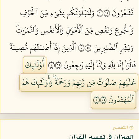
تَشۡعُرُونَ ١٥٤
وَلَنَبۡلُوَنَّكُم بِشَيۡءٖ مِّنَ ٱلۡخَوۡفِ
وَٱلۡجُوعِ وَنَقۡصٖ مِّنَ ٱلۡأَمۡوَٰلِ وَٱلۡأَنفُسِ وَٱلثَّمَرَٰتِۗ
وَبَشِّرِ ٱلصَّٰبِرِينَ ١٥٥
ٱلَّذِينَ إِذَآ أَصَٰبَتۡهُم مُّصِيبَةٞ
قَالُوٓاْ إِنَّا لِلَّهِ وَإِنَّآ إِلَيۡهِ رَٰجِعُونَ ١٥٦
أُوْلَٰٓئِكَ
عَلَيۡهِمۡ صَلَوَٰتٞ مِّن رَّبِّهِمۡ وَرَحۡمَةٞۖ وَأُوْلَٰٓئِكَ هُمُ
ٱلۡمُهۡتَدُونَ ١٥٧
۞ التفسير
الميزان في تفسير القرآن