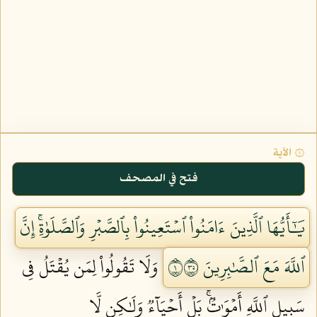
۞ الآية
فتح في المصحف
يَٰٓأَيُّهَا ٱلَّذِينَ ءَامَنُواْ ٱسۡتَعِينُواْ بِٱلصَّبۡرِ وَٱلصَّلَوٰةِۚ إِنَّ
ٱللَّهَ مَعَ ٱلصَّٰبِرِينَ ١٥٣
وَلَا تَقُولُواْ لِمَن يُقۡتَلُ فِي
سَبِيلِ ٱللَّهِ أَمۡوَٰتُۢۚ بَلۡ أَحۡيَآءٞ وَلَٰكِن لَّا