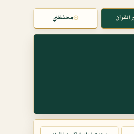
 القرآن
۞
محفظتي