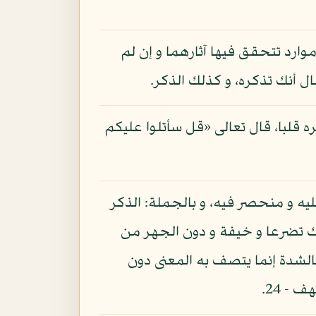
وارد تتحقق فيها آثارهما و إن لم
 أنك تذكره، و كذلك الذكر.
ه قلبا، قال تعالى «قل سأتلوا عليكم
ليه و منحصر فيه، و بالجملة: الذكر
الرعد - 28، و قال «و اذكر ربك في نفسك تضرعا و خيفة و دون الجهر من
لأعراف - 205، و قال تعالى «فاذكروا الله كذكركم آباءكم أو أشد ذكرا: البقرة - 200، فالشدة إنما يتصف به المعنى دون
- 24.