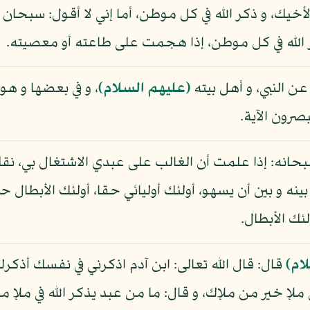
 و ذكر الله في كل موطن، أما إني لا أقول: سبحان الله و 
ر الله في كل موطن، إذا هجمت على طاعته أو معصيته.
ن النبي، و أهل بيته
(عليهم السلام)
، و في بعضها و هو 
رون الآية.
سبحانه: إذا علمت أن الغالب على عبدي الاشتغال بي، نق
ه و بين أن يسهو، أولئك أوليائي حقا، أولئك الأبطال حق
ئك الأبطال.
ام)
قال: قال الله تعالى: ابن آدم اذكرني في نفسك أذكرك
 ملإ خير من ملإك، و قال: ما من عبد يذكر الله في ملإ من