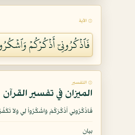
۞ الآية
فَٱذۡكُرُونِيٓ أَذۡكُرۡكُمۡ وَٱشۡكُرُواْ
۞ التفسير
الميزان في تفسير القرآن
فَاذْكُرُونِي أَذْكُرْكُمْ وَاشْكُرُواْ لِي وَلاَ تَكْفُرُون
بيان