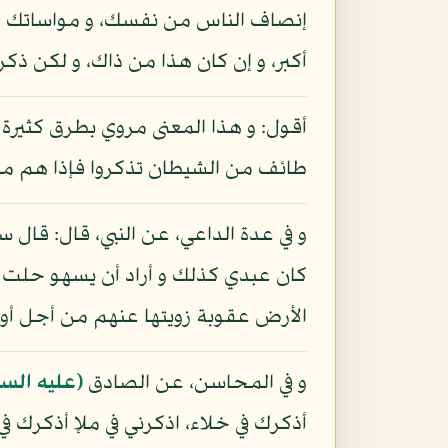
إنصاف الناس من نفسك، و مواساتك لأخيك،
أكبر، و إن كان هذا من ذاك، و لكن ذك
أقول: و هذا المعنى مروي بطرق كثيرة ع
طائف من الشيطان تذكروا فإذا هم مبص
و في عدة الداعي، عن النبي، قال: قال 
كان عبدي كذلك و أراد أن يسهو حلت بين
الأرض عقوبة زويتها عنهم من أجل أول
و في المحاسن، عن الصادق
(عليه السل
أذكرك في خلاء، اذكرني في ملإ أذكرك في