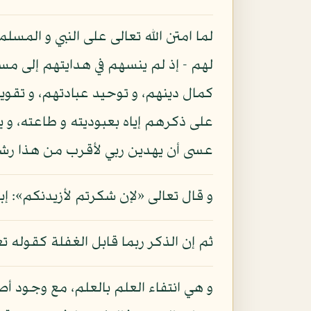
لما امتن الله تعالى على النبي و المس
لهم - إذ لم ينسهم في هدايتهم إلى مس
كمال دينهم، و توحيد عبادتهم، و تقو
على ذكرهم إياه بعبوديته و طاعته، و 
عسى أن يهدين ربي لأقرب من هذا رشدا»:
و قال تعالى «لإن شكرتم لأزيدنكم»: إبراهيم - 7، و الآيتان جميعا نازلتان قبل آيات القب
ثم إن الذكر ربما قابل الغفلة كقوله تعا
و هي انتفاء العلم بالعلم، مع وجود أص