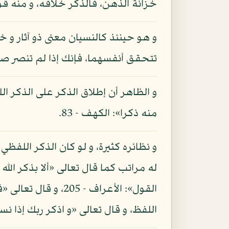
خزانة الذهن، فالذكر خلافه، و منه قول
و هو حينئذ كالنسيان معنى ذو آثار و خ
تتحقق أنفسهما، فإنك إذا لم تنصر صد
و الظاهر أن إطلاق الذكر على الذكر ال
منه ذكرا»: الكهف - 83.
و نظائره كثيرة، و لو كان الذكر اللف
اللفظ، و قال تعالى «و اذكر ربك إذا ن