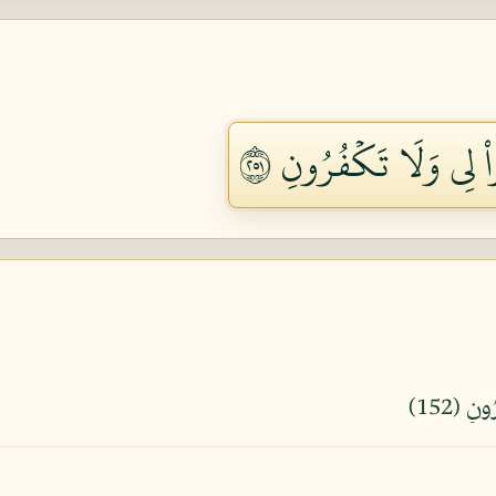
 لِي وَلَا تَكۡفُرُونِ ١٥٢
ِ (152)