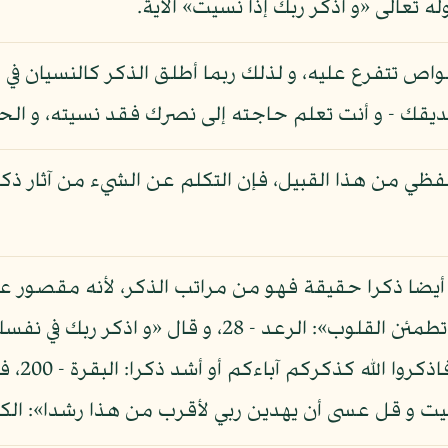
ه تعالى «و اذكر ربك إذا نسيت» الآية.
واص تتفرع عليه، و لذلك ربما أطلق الذكر كالنسيان في م
يقك - و أنت تعلم حاجته إلى نصرك فقد نسيته، و الحال
لفظي من هذا القبيل، فإن التكلم عن الشيء من آثار ذكر
ظي أيضا ذكرا حقيقة فهو من مراتب الذكر، لأنه مقصور ع
له مراتب كما قال تعالى «ألا بذكر الله تطمئن القلوب»: 
القول»: ا
سيت و قل عسى أن يهدين ربي لأقرب من هذا رشدا»: الكهف 