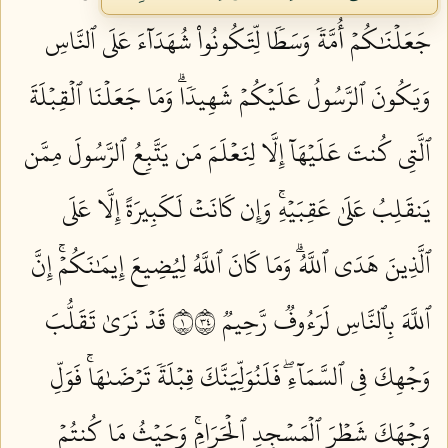
جَعَلۡنَٰكُمۡ أُمَّةٗ وَسَطٗا لِّتَكُونُواْ شُهَدَآءَ عَلَى ٱلنَّاسِ
وَيَكُونَ ٱلرَّسُولُ عَلَيۡكُمۡ شَهِيدٗاۗ وَمَا جَعَلۡنَا ٱلۡقِبۡلَةَ
ٱلَّتِي كُنتَ عَلَيۡهَآ إِلَّا لِنَعۡلَمَ مَن يَتَّبِعُ ٱلرَّسُولَ مِمَّن
يَنقَلِبُ عَلَىٰ عَقِبَيۡهِۚ وَإِن كَانَتۡ لَكَبِيرَةً إِلَّا عَلَى
ٱلَّذِينَ هَدَى ٱللَّهُۗ وَمَا كَانَ ٱللَّهُ لِيُضِيعَ إِيمَٰنَكُمۡۚ إِنَّ
ٱللَّهَ بِٱلنَّاسِ لَرَءُوفٞ رَّحِيمٞ ١٤٣
قَدۡ نَرَىٰ تَقَلُّبَ
وَجۡهِكَ فِي ٱلسَّمَآءِۖ فَلَنُوَلِّيَنَّكَ قِبۡلَةٗ تَرۡضَىٰهَاۚ فَوَلِّ
وَجۡهَكَ شَطۡرَ ٱلۡمَسۡجِدِ ٱلۡحَرَامِۚ وَحَيۡثُ مَا كُنتُمۡ