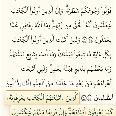
فَوَلُّواْ وُجُوهَكُمۡ شَطۡرَهُۥۗ وَإِنَّ ٱلَّذِينَ أُوتُواْ ٱلۡكِتَٰبَ
لَيَعۡلَمُونَ أَنَّهُ ٱلۡحَقُّ مِن رَّبِّهِمۡۗ وَمَا ٱللَّهُ بِغَٰفِلٍ عَمَّا
يَعۡمَلُونَ ١٤٤
وَلَئِنۡ أَتَيۡتَ ٱلَّذِينَ أُوتُواْ ٱلۡكِتَٰبَ
بِكُلِّ ءَايَةٖ مَّا تَبِعُواْ قِبۡلَتَكَۚ وَمَآ أَنتَ بِتَابِعٖ قِبۡلَتَهُمۡۚ
وَمَا بَعۡضُهُم بِتَابِعٖ قِبۡلَةَ بَعۡضٖۚ وَلَئِنِ ٱتَّبَعۡتَ
أَهۡوَآءَهُم مِّنۢ بَعۡدِ مَا جَآءَكَ مِنَ ٱلۡعِلۡمِ إِنَّكَ إِذٗا لَّمِنَ
ٱلظَّٰلِمِينَ ١٤٥
ٱلَّذِينَ ءَاتَيۡنَٰهُمُ ٱلۡكِتَٰبَ يَعۡرِفُونَهُۥ
كَمَا يَعۡرِفُونَ أَبۡنَآءَهُمۡۖ وَإِنَّ فَرِيقٗا مِّنۡهُمۡ لَيَكۡتُمُونَ