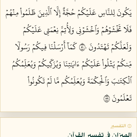
يَكُونَ لِلنَّاسِ عَلَيۡكُمۡ حُجَّةٌ إِلَّا ٱلَّذِينَ ظَلَمُواْ مِنۡهُمۡ
فَلَا تَخۡشَوۡهُمۡ وَٱخۡشَوۡنِي وَلِأُتِمَّ نِعۡمَتِي عَلَيۡكُمۡ
وَلَعَلَّكُمۡ تَهۡتَدُونَ ١٥٠
كَمَآ أَرۡسَلۡنَا فِيكُمۡ رَسُولٗا
مِّنكُمۡ يَتۡلُواْ عَلَيۡكُمۡ ءَايَٰتِنَا وَيُزَكِّيكُمۡ وَيُعَلِّمُكُمُ
ٱلۡكِتَٰبَ وَٱلۡحِكۡمَةَ وَيُعَلِّمُكُم مَّا لَمۡ تَكُونُواْ
تَعۡلَمُونَ ١٥١
۞ التفسير
الميزان في تفسير القرآن