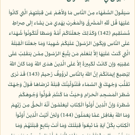
سَيَقُولُ السُّفَهَاء مِنَ النَّاسِ مَا وَلاَّهُمْ عَن قِبْلَتِهِمُ الَّتِي كَانُواْ
عَلَيْهَا قُل لِّلّهِ الْمَشْرِقُ وَالْمَغْرِبُ يَهْدِي مَن يَشَاء إِلَى صِرَاطٍ
مُّسْتَقِيمٍ (142) وَكَذَلِكَ جَعَلْنَاكُمْ أُمَّةً وَسَطًا لِّتَكُونُواْ شُهَدَاء
عَلَى النَّاسِ وَيَكُونَ الرَّسُولُ عَلَيْكُمْ شَهِيدًا وَمَا جَعَلْنَا الْقِبْلَةَ
الَّتِي كُنتَ عَلَيْهَا إِلاَّ لِنَعْلَمَ مَن يَتَّبِعُ الرَّسُولَ مِمَّن يَنقَلِبُ عَلَى
عَقِبَيْهِ وَإِن كَانَتْ لَكَبِيرَةً إِلاَّ عَلَى الَّذِينَ هَدَى اللّهُ وَمَا كَانَ اللّهُ
لِيُضِيعَ إِيمَانَكُمْ إِنَّ اللّهَ بِالنَّاسِ لَرَؤُوفٌ رَّحِيمٌ (143) قَدْ نَرَى
تَقَلُّبَ وَجْهِكَ فِي السَّمَاء فَلَنُوَلِّيَنَّكَ قِبْلَةً تَرْضَاهَا فَوَلِّ وَجْهَكَ
شَطْرَ الْمَسْجِدِ الْحَرَامِ وَحَيْثُ مَا كُنتُمْ فَوَلُّواْ وُجُوِهَكُمْ
شَطْرَهُ وَإِنَّ الَّذِينَ أُوْتُواْ الْكِتَابَ لَيَعْلَمُونَ أَنَّهُ الْحَقُّ مِن رَّبِّهِمْ
وَمَا اللّهُ بِغَافِلٍ عَمَّا يَعْمَلُونَ (144) وَلَئِنْ أَتَيْتَ الَّذِينَ أُوْتُواْ
الْكِتَابَ بِكُلِّ آيَةٍ مَّا تَبِعُواْ قِبْلَتَكَ وَمَا أَنتَ بِتَابِعٍ قِبْلَتَهُمْ وَمَا