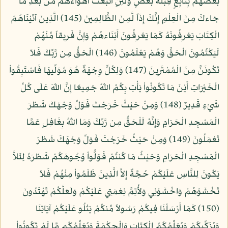
بَعْضُهُم بِتَابِعٍ قِبْلَةَ بَعْضٍ وَلَئِنِ اتَّبَعْتَ أَهْوَاءهُم مِّن بَعْدِ مَا
جَاءكَ مِنَ الْعِلْمِ إِنَّكَ إِذَاً لَّمِنَ الظَّالِمِينَ (145) الَّذِينَ آتَيْنَاهُمُ
الْكِتَابَ يَعْرِفُونَهُ كَمَا يَعْرِفُونَ أَبْنَاءهُمْ وَإِنَّ فَرِيقاً مِّنْهُمْ
لَيَكْتُمُونَ الْحَقَّ وَهُمْ يَعْلَمُونَ (146) الْحَقُّ مِن رَّبِّكَ فَلاَ
تَكُونَنَّ مِنَ الْمُمْتَرِينَ (147) وَلِكُلٍّ وِجْهَةٌ هُوَ مُوَلِّيهَا فَاسْتَبِقُواْ
الْخَيْرَاتِ أَيْنَ مَا تَكُونُواْ يَأْتِ بِكُمُ اللّهُ جَمِيعًا إِنَّ اللّهَ عَلَى كُلِّ
شَيْءٍ قَدِيرٌ (148) وَمِنْ حَيْثُ خَرَجْتَ فَوَلِّ وَجْهَكَ شَطْرَ
الْمَسْجِدِ الْحَرَامِ وَإِنَّهُ لَلْحَقُّ مِن رَّبِّكَ وَمَا اللّهُ بِغَافِلٍ عَمَّا
تَعْمَلُونَ (149) وَمِنْ حَيْثُ خَرَجْتَ فَوَلِّ وَجْهَكَ شَطْرَ
الْمَسْجِدِ الْحَرَامِ وَحَيْثُ مَا كُنتُمْ فَوَلُّواْ وُجُوهَكُمْ شَطْرَهُ لِئَلاَّ
يَكُونَ لِلنَّاسِ عَلَيْكُمْ حُجَّةٌ إِلاَّ الَّذِينَ ظَلَمُواْ مِنْهُمْ فَلاَ
تَخْشَوْهُمْ وَاخْشَوْنِي وَلأُتِمَّ نِعْمَتِي عَلَيْكُمْ وَلَعَلَّكُمْ تَهْتَدُونَ
(150) كَمَا أَرْسَلْنَا فِيكُمْ رَسُولاً مِّنكُمْ يَتْلُو عَلَيْكُمْ آيَاتِنَا
وَيُزَكِّيكُمْ وَيُعَلِّمُكُمُ الْكِتَابَ وَالْحِكْمَةَ وَيُعَلِّمُكُم مَّا لَمْ تَكُونُواْ