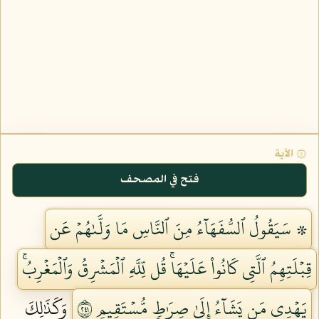
۞ الآية
فتح في المصحف
۞ سَيَقُولُ ٱلسُّفَهَآءُ مِنَ ٱلنَّاسِ مَا وَلَّىٰهُمۡ عَن
قِبۡلَتِهِمُ ٱلَّتِي كَانُواْ عَلَيۡهَاۚ قُل لِّلَّهِ ٱلۡمَشۡرِقُ وَٱلۡمَغۡرِبُۚ
يَهۡدِي مَن يَشَآءُ إِلَىٰ صِرَٰطٖ مُّسۡتَقِيمٖ ١٤٢
وَكَذَٰلِكَ