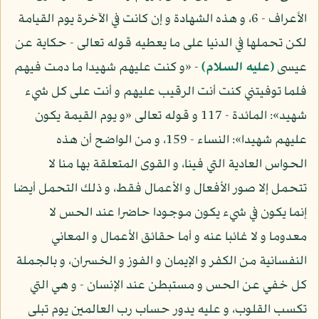
الأعراف - 6، و هذه الشهادة و إن كانت في الآخرة يوم القيامة
لكن تحملها في الدنيا على ما يعطيه قوله تعالى - حكاية عن
عيسى
(عليه السلام)
- «و كنت عليهم شهيدا ما دمت فيهم
فلما توفيتني كنت أنت الرقيب عليهم و أنت على كل شيء
شهيد»: المائدة - 117 و قوله تعالى «و يوم القيمة يكون
عليهم شهيدا»: النساء - 159، و من الواضح أن هذه
الحواس العادية التي فينا، و القوى المتعلقة بها منا لا
تتحمل إلا صور الأفعال و الأعمال فقط، و ذلك التحمل أيضا
إنما يكون في شيء يكون موجودا حاضرا عند الحس لا
معدوما و لا غائبا عنه و أما حقائق الأعمال و المعاني
النفسانية من الكفر و الإيمان و الفوز و الخسران، و بالجملة
كل خفي عن الحس و مستبطن عند الإنسان - و هي التي
تكسب القلوب، و عليه يدور حساب رب العالمين يوم تبلى