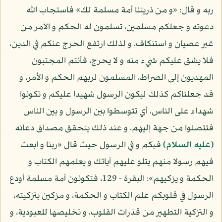
ربه و قال: «و من ذريتنا أمة مسلمة لك» فاستجاب الله
دعوته و جعلكم مسلمين، تسلمون له الحكم و الأمر من
غير عصيان و استنكاف، و لذلك ارتفع الحرج عنكم في الدين،
فلا يشق عليكم شيء منه و لا يحرج، فأنتم المجتبون
المهديون إلى الصراط، المسلمون لربهم الحكم و الأمر، و
قد جعلناكم كذلك ليكون الرسول شهيدا عليكم و تكونوا
شهداء على الناس، أي تتوسطوا بين الرسول و بين الناس
فتتصلوا من جهة إليهم، و عند ذلك يتحقق مصداق دعائه
(عليه السلام)
فيكم و في الرسول حيث قال «ربنا و ابعث
فيهم رسولا منهم يتلو عليهم آياتك و يعلمهم الكتاب و
الحكمة و يزكيهم»: البقرة - 129، فتكونون أمة مسلمة أودع
الرسول في قلوبكم علم الكتاب و الحكمة، و مزكين بتزكيته،
و التزكية التطهير من قذرات القلوب، و تخليصها للعبودية، و