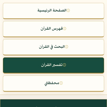
۞
الصفحة الرئيسية
۞
فهرس القرآن
۞
البحث في القرآن
۞
تفسير القرآن
۞
محفظتي