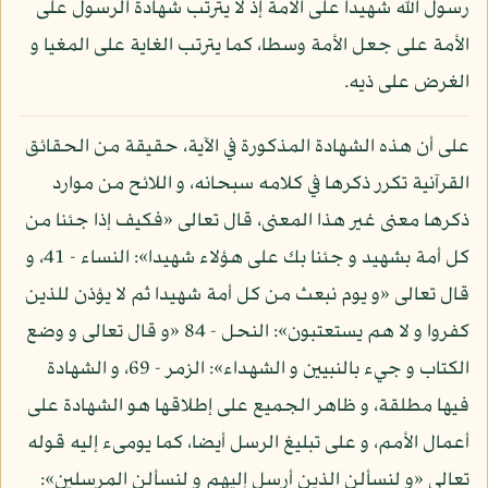
رسول الله شهيدا على الأمة إذ لا يترتب شهادة الرسول على
الأمة على جعل الأمة وسطا، كما يترتب الغاية على المغيا و
الغرض على ذيه.
على أن هذه الشهادة المذكورة في الآية، حقيقة من الحقائق
القرآنية تكرر ذكرها في كلامه سبحانه، و اللائح من موارد
ذكرها معنى غير هذا المعنى، قال تعالى «فكيف إذا جئنا من
كل أمة بشهيد و جئنا بك على هؤلاء شهيدا»: النساء - 41، و
قال تعالى «و يوم نبعث من كل أمة شهيدا ثم لا يؤذن للذين
كفروا و لا هم يستعتبون»: النحل - 84 «و قال تعالى و وضع
الكتاب و جيء بالنبيين و الشهداء»: الزمر - 69، و الشهادة
فيها مطلقة، و ظاهر الجميع على إطلاقها هو الشهادة على
أعمال الأمم، و على تبليغ الرسل أيضا، كما يومىء إليه قوله
تعالى «و لنسألن الذين أرسل إليهم و لنسألن المرسلين»: