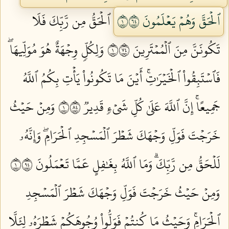
ٱلۡحَقَّ وَهُمۡ يَعۡلَمُونَ ١٤٦
ٱلۡحَقُّ مِن رَّبِّكَ فَلَا
تَكُونَنَّ مِنَ ٱلۡمُمۡتَرِينَ ١٤٧
وَلِكُلّٖ وِجۡهَةٌ هُوَ مُوَلِّيهَاۖ
فَٱسۡتَبِقُواْ ٱلۡخَيۡرَٰتِۚ أَيۡنَ مَا تَكُونُواْ يَأۡتِ بِكُمُ ٱللَّهُ
جَمِيعًاۚ إِنَّ ٱللَّهَ عَلَىٰ كُلِّ شَيۡءٖ قَدِيرٞ ١٤٨
وَمِنۡ حَيۡثُ
خَرَجۡتَ فَوَلِّ وَجۡهَكَ شَطۡرَ ٱلۡمَسۡجِدِ ٱلۡحَرَامِۖ وَإِنَّهُۥ
لَلۡحَقُّ مِن رَّبِّكَۗ وَمَا ٱللَّهُ بِغَٰفِلٍ عَمَّا تَعۡمَلُونَ ١٤٩
وَمِنۡ حَيۡثُ خَرَجۡتَ فَوَلِّ وَجۡهَكَ شَطۡرَ ٱلۡمَسۡجِدِ
ٱلۡحَرَامِۚ وَحَيۡثُ مَا كُنتُمۡ فَوَلُّواْ وُجُوهَكُمۡ شَطۡرَهُۥ لِئَلَّا