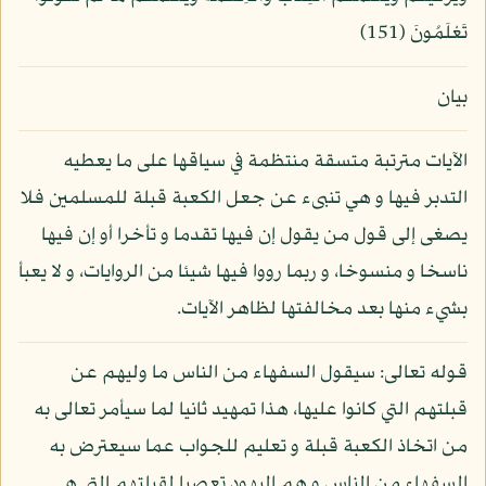
تَعْلَمُونَ (151)
بيان
الآيات مترتبة متسقة منتظمة في سياقها على ما يعطيه
التدبر فيها و هي تنبىء عن جعل الكعبة قبلة للمسلمين فلا
يصغى إلى قول من يقول إن فيها تقدما و تأخرا أو إن فيها
ناسخا و منسوخا، و ربما رووا فيها شيئا من الروايات، و لا يعبأ
بشيء منها بعد مخالفتها لظاهر الآيات.
قوله تعالى: سيقول السفهاء من الناس ما وليهم عن
قبلتهم التي كانوا عليها، هذا تمهيد ثانيا لما سيأمر تعالى به
من اتخاذ الكعبة قبلة و تعليم للجواب عما سيعترض به
السفهاء من الناس و هم اليهود تعصبا لقبلتهم التي هي