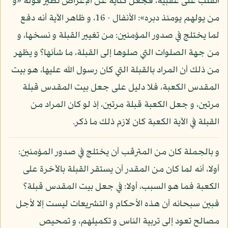
انقلب على عقبيه، فجعل كناية عن الإعراض نظير قوله «و
من يولهم يومئذ دبره»: الأنفال - 16، و ظاهر الآية أنه دفع
لما يختلج في صدور المؤمنين: من تغيير القبلة و نسخها، و
من جهة الصلوات التي صلوها إلى القبلة، ما شأنها؟ و يظهر
من ذلك أن المراد بالقبلة التي كان رسول الله عليها، هو بيت
المقدس الكعبة، فلا دليل على جعل بيت المقدس قبلة
مرتين، و جعل الكعبة قبلة مرتين، إذ لو كان المراد من
القبلة في الآية الكعبة كان لازم ذلك ما ذكر.
و بالجملة كان من المترقب أن يختلج في صدور المؤمنين:
أولا، أنه لما كان من المقدر أن يستقر القبلة بالآخرة على
الكعبة فما هو السبب، أولا: في جعل بيت المقدس قبلة؟
فبين سبحانه أن هذه الأحكام و التشريعات ليست إلا لأجل
مصالح تعود إلى تربية الناس و تكميلهم، و تمحيص