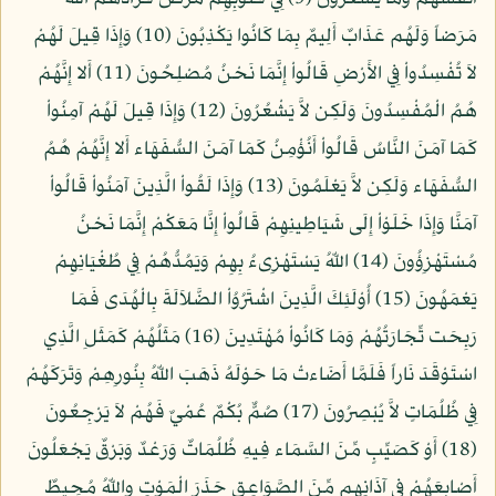
مَرَضاً وَلَهُم عَذَابٌ أَلِيمٌ بِمَا كَانُوا يَكْذِبُونَ (10) وَإِذَا قِيلَ لَهُمْ
لاَ تُفْسِدُواْ فِي الأَرْضِ قَالُواْ إِنَّمَا نَحْنُ مُصْلِحُونَ (11) أَلا إِنَّهُمْ
هُمُ الْمُفْسِدُونَ وَلَكِن لاَّ يَشْعُرُونَ (12) وَإِذَا قِيلَ لَهُمْ آمِنُواْ
كَمَا آمَنَ النَّاسُ قَالُواْ أَنُؤْمِنُ كَمَا آمَنَ السُّفَهَاء أَلا إِنَّهُمْ هُمُ
السُّفَهَاء وَلَكِن لاَّ يَعْلَمُونَ (13) وَإِذَا لَقُواْ الَّذِينَ آمَنُواْ قَالُواْ
آمَنَّا وَإِذَا خَلَوْاْ إِلَى شَيَاطِينِهِمْ قَالُواْ إِنَّا مَعَكْمْ إِنَّمَا نَحْنُ
مُسْتَهْزِؤُونَ (14) اللّهُ يَسْتَهْزِىءُ بِهِمْ وَيَمُدُّهُمْ فِي طُغْيَانِهِمْ
يَعْمَهُونَ (15) أُوْلَئِكَ الَّذِينَ اشْتَرُوُاْ الضَّلاَلَةَ بِالْهُدَى فَمَا
رَبِحَت تِّجَارَتُهُمْ وَمَا كَانُواْ مُهْتَدِينَ (16) مَثَلُهُمْ كَمَثَلِ الَّذِي
اسْتَوْقَدَ نَاراً فَلَمَّا أَضَاءتْ مَا حَوْلَهُ ذَهَبَ اللّهُ بِنُورِهِمْ وَتَرَكَهُمْ
فِي ظُلُمَاتٍ لاَّ يُبْصِرُونَ (17) صُمٌّ بُكْمٌ عُمْيٌ فَهُمْ لاَ يَرْجِعُونَ
(18) أَوْ كَصَيِّبٍ مِّنَ السَّمَاء فِيهِ ظُلُمَاتٌ وَرَعْدٌ وَبَرْقٌ يَجْعَلُونَ
أَصْابِعَهُمْ فِي آذَانِهِم مِّنَ الصَّوَاعِقِ حَذَرَ الْمَوْتِ واللّهُ مُحِيطٌ