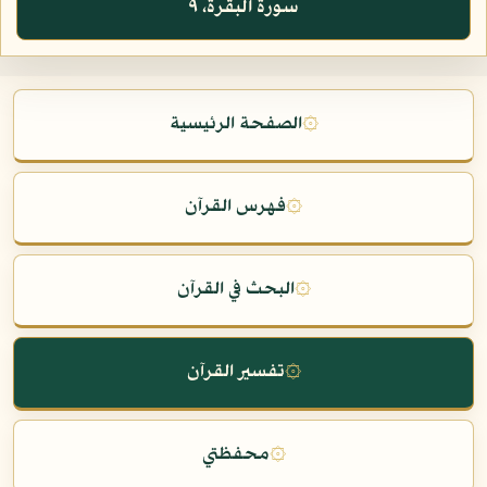
سورة البقرة، ٩
۞
الصفحة الرئيسية
۞
فهرس القرآن
۞
البحث في القرآن
۞
تفسير القرآن
۞
محفظتي