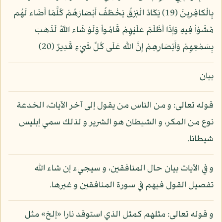
بِالْكافِرِينَ (19) يَكَادُ الْبَرْقُ يَخْطَفُ أَبْصَارَهُمْ كُلَّمَا أَضَاء لَهُم
مَّشَوْاْ فِيهِ وَإِذَا أَظْلَمَ عَلَيْهِمْ قَامُواْ وَلَوْ شَاء اللّهُ لَذَهَبَ
بِسَمْعِهِمْ وَأَبْصَارِهِمْ إِنَّ اللَّه عَلَى كُلِّ شَيْءٍ قَدِيرٌ (20)
بيان
قوله تعالى: و من الناس من يقول إلى آخر الآيات، الخدعة
نوع من المكر، و الشيطان هو الشرير و لذلك سمي إبليس
شيطانا.
و في الآيات بيان حال المنافقين، و سيجيء إن شاء الله
تفصيل القول فيهم في سورة المنافقين و غيرها.
و قوله تعالى: مثلهم كمثل الذي استوقد نارا «إلخ» مثل