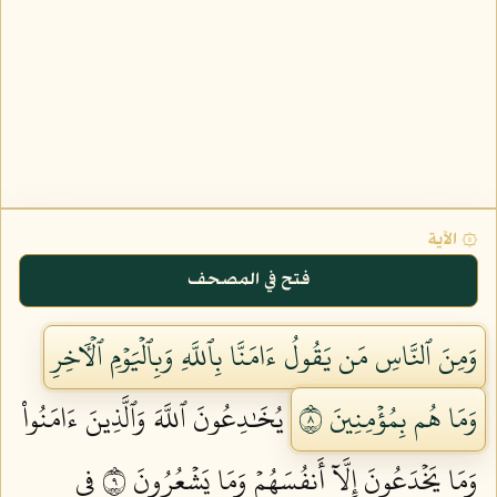
۞ الآية
فتح في المصحف
وَمِنَ ٱلنَّاسِ مَن يَقُولُ ءَامَنَّا بِٱللَّهِ وَبِٱلۡيَوۡمِ ٱلۡأٓخِرِ
وَمَا هُم بِمُؤۡمِنِينَ ٨
يُخَٰدِعُونَ ٱللَّهَ وَٱلَّذِينَ ءَامَنُواْ
وَمَا يَخۡدَعُونَ إِلَّآ أَنفُسَهُمۡ وَمَا يَشۡعُرُونَ ٩
فِي