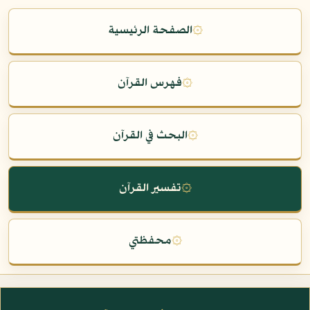
۞
الصفحة الرئيسية
۞
فهرس القرآن
۞
البحث في القرآن
۞
تفسير القرآن
۞
محفظتي