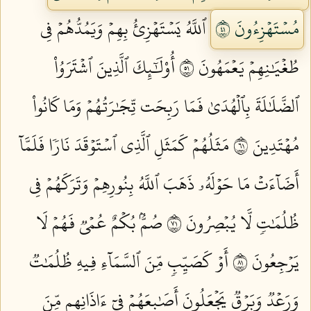
مُسۡتَهۡزِءُونَ ١٤
ٱللَّهُ يَسۡتَهۡزِئُ بِهِمۡ وَيَمُدُّهُمۡ فِي
طُغۡيَٰنِهِمۡ يَعۡمَهُونَ ١٥
أُوْلَٰٓئِكَ ٱلَّذِينَ ٱشۡتَرَوُاْ
ٱلضَّلَٰلَةَ بِٱلۡهُدَىٰ فَمَا رَبِحَت تِّجَٰرَتُهُمۡ وَمَا كَانُواْ
مُهۡتَدِينَ ١٦
مَثَلُهُمۡ كَمَثَلِ ٱلَّذِي ٱسۡتَوۡقَدَ نَارٗا فَلَمَّآ
أَضَآءَتۡ مَا حَوۡلَهُۥ ذَهَبَ ٱللَّهُ بِنُورِهِمۡ وَتَرَكَهُمۡ فِي
ظُلُمَٰتٖ لَّا يُبۡصِرُونَ ١٧
صُمُّۢ بُكۡمٌ عُمۡيٞ فَهُمۡ لَا
يَرۡجِعُونَ ١٨
أَوۡ كَصَيِّبٖ مِّنَ ٱلسَّمَآءِ فِيهِ ظُلُمَٰتٞ
وَرَعۡدٞ وَبَرۡقٞ يَجۡعَلُونَ أَصَٰبِعَهُمۡ فِيٓ ءَاذَانِهِم مِّنَ