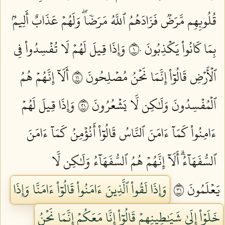
قُلُوبِهِم مَّرَضٞ فَزَادَهُمُ ٱللَّهُ مَرَضٗاۖ وَلَهُمۡ عَذَابٌ أَلِيمُۢ
بِمَا كَانُواْ يَكۡذِبُونَ ١٠
وَإِذَا قِيلَ لَهُمۡ لَا تُفۡسِدُواْ فِي
ٱلۡأَرۡضِ قَالُوٓاْ إِنَّمَا نَحۡنُ مُصۡلِحُونَ ١١
أَلَآ إِنَّهُمۡ هُمُ
ٱلۡمُفۡسِدُونَ وَلَٰكِن لَّا يَشۡعُرُونَ ١٢
وَإِذَا قِيلَ لَهُمۡ
ءَامِنُواْ كَمَآ ءَامَنَ ٱلنَّاسُ قَالُوٓاْ أَنُؤۡمِنُ كَمَآ ءَامَنَ
ٱلسُّفَهَآءُۗ أَلَآ إِنَّهُمۡ هُمُ ٱلسُّفَهَآءُ وَلَٰكِن لَّا
يَعۡلَمُونَ ١٣
وَإِذَا لَقُواْ ٱلَّذِينَ ءَامَنُواْ قَالُوٓاْ ءَامَنَّا وَإِذَا
خَلَوۡاْ إِلَىٰ شَيَٰطِينِهِمۡ قَالُوٓاْ إِنَّا مَعَكُمۡ إِنَّمَا نَحۡنُ