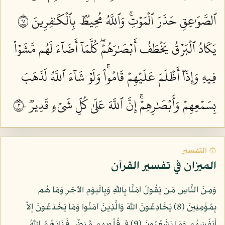
ٱلصَّوَٰعِقِ حَذَرَ ٱلۡمَوۡتِۚ وَٱللَّهُ مُحِيطُۢ بِٱلۡكَٰفِرِينَ ١٩
يَكَادُ ٱلۡبَرۡقُ يَخۡطَفُ أَبۡصَٰرَهُمۡۖ كُلَّمَآ أَضَآءَ لَهُم مَّشَوۡاْ
فِيهِ وَإِذَآ أَظۡلَمَ عَلَيۡهِمۡ قَامُواْۚ وَلَوۡ شَآءَ ٱللَّهُ لَذَهَبَ
بِسَمۡعِهِمۡ وَأَبۡصَٰرِهِمۡۚ إِنَّ ٱللَّهَ عَلَىٰ كُلِّ شَيۡءٖ قَدِيرٞ ٢٠
۞ التفسير
الميزان في تفسير القرآن
وَمِنَ النَّاسِ مَن يَقُولُ آمَنَّا بِاللّهِ وَبِالْيَوْمِ الآخِرِ وَمَا هُم
بِمُؤْمِنِينَ (8) يُخَادِعُونَ اللّهَ وَالَّذِينَ آمَنُوا وَمَا يَخْدَعُونَ إِلاَّ
أَنفُسَهُم وَمَا يَشْعُرُونَ (9) فِي قُلُوبِهِم مَّرَضٌ فَزَادَهُمُ اللّهُ