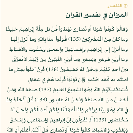
۞ التفسير
الميزان في تفسير القرآن
وَقَالُواْ كُونُواْ هُودًا أَوْ نَصَارَى تَهْتَدُواْ قُلْ بَلْ مِلَّةَ إِبْرَاهِيمَ حَنِيفًا
وَمَا كَانَ مِنَ الْمُشْرِكِينَ (135) قُولُواْ آمَنَّا بِاللّهِ وَمَآ أُنزِلَ إِلَيْنَا
وَمَا أُنزِلَ إِلَى إِبْرَاهِيمَ وَإِسْمَاعِيلَ وَإِسْحَقَ وَيَعْقُوبَ وَالأسْبَاطِ
وَمَا أُوتِيَ مُوسَى وَعِيسَى وَمَا أُوتِيَ النَّبِيُّونَ مِن رَّبِّهِمْ لاَ نُفَرِّقُ
بَيْنَ أَحَدٍ مِّنْهُمْ وَنَحْنُ لَهُ مُسْلِمُونَ (136) فَإِنْ آمَنُواْ بِمِثْلِ مَا
آمَنتُم بِهِ فَقَدِ اهْتَدَواْ وَّإِن تَوَلَّوْاْ فَإِنَّمَا هُمْ فِي شِقَاقٍ
فَسَيَكْفِيكَهُمُ اللّهُ وَهُوَ السَّمِيعُ الْعَلِيمُ (137) صِبْغَةَ اللّهِ وَمَنْ
أَحْسَنُ مِنَ اللّهِ صِبْغَةً وَنَحْنُ لَهُ عَابِدونَ (138) قُلْ أَتُحَآجُّونَنَا
فِي اللّهِ وَهُوَ رَبُّنَا وَرَبُّكُمْ وَلَنَا أَعْمَالُنَا وَلَكُمْ أَعْمَالُكُمْ وَنَحْنُ لَهُ
مُخْلِصُونَ (139) أَمْ تَقُولُونَ إِنَّ إِبْرَاهِيمَ وَإِسْمَاعِيلَ وَإِسْحَقَ
وَيَعْقُوبَ وَالأسْبَاطَ كَانُواْ هُودًا أَوْ نَصَارَى قُلْ أَأَنتُمْ أَعْلَمُ أَمِ اللّهُ