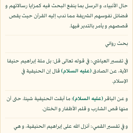
حال الأنبياء، و الرسل بما ينفع البحث فيه كمزايا رسالاتهم و
فضائل نفوسهم الشريفة مما ندب إليه القرآن حيث يقص
قصصهم و يأمر بالتدبر فيها.
بحث روائي
في تفسير العياشي،: في قوله تعالى قل: بل ملة إبراهيم حنيفا
الآية، عن الصادق
(عليه السلام)
قال إن الحنيفية في
الإسلام.
و عن الباقر
(عليه السلام)
: ما أبقت الحنيفية شيئا، حتى أن
منها قص الشارب و قلم الأظفار و الختان.
و في تفسير القمي،: أنزل الله على إبراهيم الحنيفية، و هي