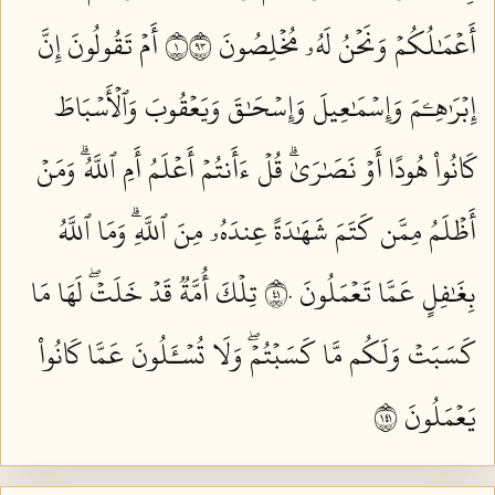
أَعۡمَٰلُكُمۡ وَنَحۡنُ لَهُۥ مُخۡلِصُونَ ١٣٩
أَمۡ تَقُولُونَ إِنَّ
إِبۡرَٰهِـۧمَ وَإِسۡمَٰعِيلَ وَإِسۡحَٰقَ وَيَعۡقُوبَ وَٱلۡأَسۡبَاطَ
كَانُواْ هُودًا أَوۡ نَصَٰرَىٰۗ قُلۡ ءَأَنتُمۡ أَعۡلَمُ أَمِ ٱللَّهُۗ وَمَنۡ
أَظۡلَمُ مِمَّن كَتَمَ شَهَٰدَةً عِندَهُۥ مِنَ ٱللَّهِۗ وَمَا ٱللَّهُ
بِغَٰفِلٍ عَمَّا تَعۡمَلُونَ ١٤٠
تِلۡكَ أُمَّةٞ قَدۡ خَلَتۡۖ لَهَا مَا
كَسَبَتۡ وَلَكُم مَّا كَسَبۡتُمۡۖ وَلَا تُسۡـَٔلُونَ عَمَّا كَانُواْ
يَعۡمَلُونَ ١٤١