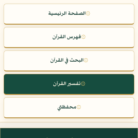
۞
الصفحة الرئيسية
۞
فهرس القرآن
۞
البحث في القرآن
۞
تفسير القرآن
۞
محفظتي