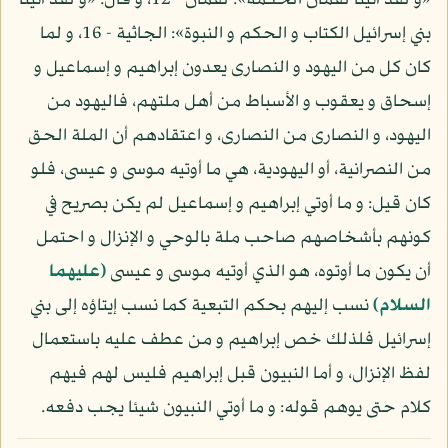
«و لقد آتينا لقمان الحكمة»: لقمان - 12، و قال: «و لقد آتينا
بني إسرائيل الكتاب و الحكم و النبوة»: الجاثية - 16، و لما
كان كل من اليهود و النصارى يعدون إبراهيم و إسماعيل و
إسحاق و يعقوب و الأسباط من أهل ملتهم، فاليهود من
اليهود، و النصارى من النصارى، و اعتقادهم أن الملة الحق
من النصرانية، أو اليهودية، هي ما أوتيه موسى و عيسى، فلو
كان قيل: و ما أوتي إبراهيم و إسماعيل لم يكن بصريح في
كونهم بأشخاصهم صاحب ملة بالوحي و الإنزال و احتمل
أن يكون ما أوتوه، هو الذي أوتيه موسى و عيسى
(عليهما
السلام)
نسب إليهم بحكم التبعية كما نسب إيتاؤه إلى بني
إسرائيل فلذلك خص إبراهيم و من عطف عليه باستعمال
لفظ الإنزال، و أما النبيون قبل إبراهيم فليس لهم فيهم
كلام حتى يوهم قوله: و ما أوتي النبيون شيئا يجب دفعه.