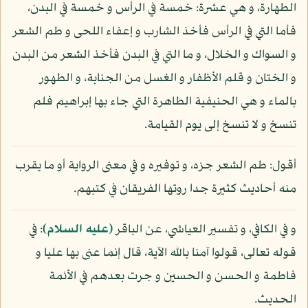
الطهارة، و هي عشرة: خمسة في الرأس و خمسة في البدن،
فأما التي في الرأس فأخذ الشارب و إعفاء اللحى و طم الشعر
و السواك و الخلال، و ما التي في البدن فأخذ الشعر من البدن
و الختان و قلم الأظفار و الغسل من الجنابة، و الطهور
بالماء و هي الحنيفية الطاهرة التي جاء بها إبراهيم فلم
تنسخ و لا تنسخ إلى يوم القيامة.
أقول: طم الشعر جزه، و توفيره و في معنى الرواية أو ما يقرب
منه أحاديث كثيرة جدا روتها الفريقان في كتبهم.
و في الكافي، و تفسير العياشي، عن الباقر
(عليه السلام)
: في
قوله تعالى، قولوا آمنا بالله الآية، قال إنما عنى بها عليا و
فاطمة و الحسن و الحسين و جرت بعدهم في الأئمة
الحديث.