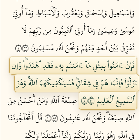
وَإِسۡمَٰعِيلَ وَإِسۡحَٰقَ وَيَعۡقُوبَ وَٱلۡأَسۡبَاطِ وَمَآ أُوتِيَ
مُوسَىٰ وَعِيسَىٰ وَمَآ أُوتِيَ ٱلنَّبِيُّونَ مِن رَّبِّهِمۡ لَا
نُفَرِّقُ بَيۡنَ أَحَدٖ مِّنۡهُمۡ وَنَحۡنُ لَهُۥ مُسۡلِمُونَ ١٣٦
فَإِنۡ ءَامَنُواْ بِمِثۡلِ مَآ ءَامَنتُم بِهِۦ فَقَدِ ٱهۡتَدَواْۖ وَّإِن
تَوَلَّوۡاْ فَإِنَّمَا هُمۡ فِي شِقَاقٖۖ فَسَيَكۡفِيكَهُمُ ٱللَّهُۚ وَهُوَ
ٱلسَّمِيعُ ٱلۡعَلِيمُ ١٣٧
صِبۡغَةَ ٱللَّهِ وَمَنۡ أَحۡسَنُ مِنَ
ٱللَّهِ صِبۡغَةٗۖ وَنَحۡنُ لَهُۥ عَٰبِدُونَ ١٣٨
قُلۡ أَتُحَآجُّونَنَا
فِي ٱللَّهِ وَهُوَ رَبُّنَا وَرَبُّكُمۡ وَلَنَآ أَعۡمَٰلُنَا وَلَكُمۡ