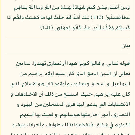
وَمَنْ أَظْلَمُ مِمَّن كَتَمَ شَهَادَةً عِندَهُ مِنَ اللّهِ وَمَا اللّهُ بِغَافِلٍ
عَمَّا تَعْمَلُونَ (140) تِلْكَ أُمَّةٌ قَدْ خَلَتْ لَهَا مَا كَسَبَتْ وَلَكُم مَّا
كَسَبْتُمْ وَلاَ تُسْأَلُونَ عَمَّا كَانُواْ يَعْمَلُونَ (141)
بيان
قوله تعالى: و قالوا كونوا هودا أو نصارى تهتدوا، لما بين
تعالى أن الدين الحق الذي كان عليه أولاد إبراهيم من
إسماعيل و إسحاق و يعقوب و أولاده كان هو الإسلام الذي
كان عليه إبراهيم حنيفا، استنتج من ذلك أن الاختلافات و
الانشعابات التي يدعو إليها فرق المنتحلين من اليهود و
النصارى، أمور اخترعتها هوساتهم، و لعبت بها أيديهم
لكونهم في شقاق، فتقطعوا بذلك طوائف و أحزابا دينية، و