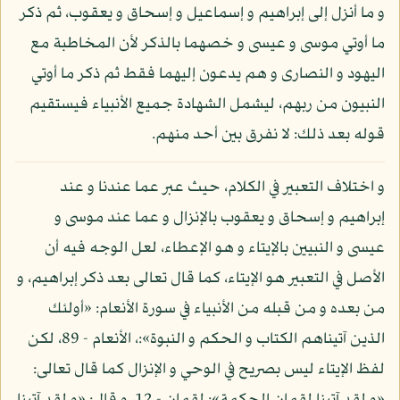
و ما أنزل إلى إبراهيم و إسماعيل و إسحاق و يعقوب، ثم ذكر
ما أوتي موسى و عيسى و خصهما بالذكر لأن المخاطبة مع
اليهود و النصارى و هم يدعون إليهما فقط ثم ذكر ما أوتي
النبيون من ربهم، ليشمل الشهادة جميع الأنبياء فيستقيم
قوله بعد ذلك: لا نفرق بين أحد منهم.
و اختلاف التعبير في الكلام، حيث عبر عما عندنا و عند
إبراهيم و إسحاق و يعقوب بالإنزال و عما عند موسى و
عيسى و النبيين بالإيتاء و هو الإعطاء، لعل الوجه فيه أن
الأصل في التعبير هو الإيتاء، كما قال تعالى بعد ذكر إبراهيم، و
من بعده و من قبله من الأنبياء في سورة الأنعام: «أولئك
الذين آتيناهم الكتاب و الحكم و النبوة»:، الأنعام - 89، لكن
لفظ الإيتاء ليس بصريح في الوحي و الإنزال كما قال تعالى: