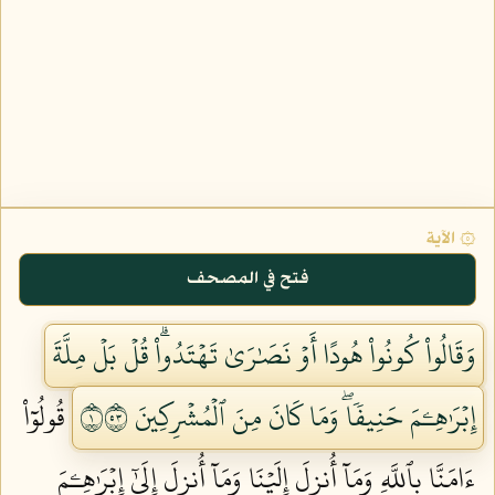
۞ الآية
فتح في المصحف
وَقَالُواْ كُونُواْ هُودًا أَوۡ نَصَٰرَىٰ تَهۡتَدُواْۗ قُلۡ بَلۡ مِلَّةَ
إِبۡرَٰهِـۧمَ حَنِيفٗاۖ وَمَا كَانَ مِنَ ٱلۡمُشۡرِكِينَ ١٣٥
قُولُوٓاْ
ءَامَنَّا بِٱللَّهِ وَمَآ أُنزِلَ إِلَيۡنَا وَمَآ أُنزِلَ إِلَىٰٓ إِبۡرَٰهِـۧمَ