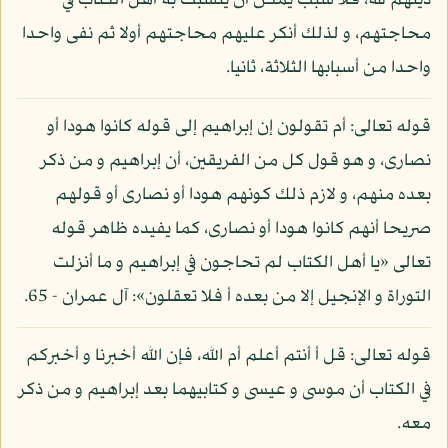
دينهم لله، فلا سبب يمكن أن يتشبث به أهل الكتاب في
محاجتهم، و لذلك أنكر عليهم محاجتهم أولا ثم نفى واحدا
واحدا من أسبابها الثلاثة، ثانيا.
قوله تعالى: أم تقولون إن إبراهيم إلى قوله كانوا هودا أو
نصارى، و هو قول كل من الفريقين، أن إبراهيم و من ذكر
بعده منهم، و لازم ذلك كونهم هودا أو نصارى أو قولهم
صريحا أنهم كانوا هودا أو نصارى، كما يفيده ظاهر قوله
تعالى «يا أهل الكتاب لم تحاجون في إبراهيم و ما أنزلت
التوراة و الإنجيل إلا من بعده أ فلا تعقلون»: آل عمران - 65.
قوله تعالى: قل أ أنتم أعلم أم الله، فإن الله أخبرنا و أخبركم
في الكتاب أن موسى و عيسى و كتابيهما بعد إبراهيم و من ذكر
معه.