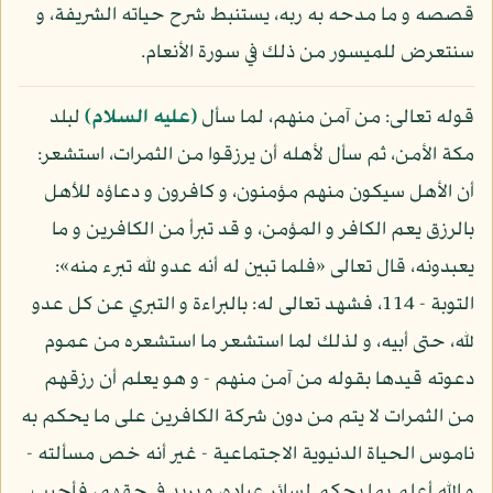
قصصه و ما مدحه به ربه، يستنبط شرح حياته الشريفة، و
سنتعرض للميسور من ذلك في سورة الأنعام.
قوله تعالى: من آمن منهم، لما سأل
(عليه السلام)
لبلد
مكة الأمن، ثم سأل لأهله أن يرزقوا من الثمرات، استشعر:
أن الأهل سيكون منهم مؤمنون، و كافرون و دعاؤه للأهل
بالرزق يعم الكافر و المؤمن، و قد تبرأ من الكافرين و ما
يعبدونه، قال تعالى «فلما تبين له أنه عدو لله تبرء منه»:
التوبة - 114، فشهد تعالى له: بالبراءة و التبري عن كل عدو
لله، حتى أبيه، و لذلك لما استشعر ما استشعره من عموم
دعوته قيدها بقوله من آمن منهم - و هو يعلم أن رزقهم
من الثمرات لا يتم من دون شركة الكافرين على ما يحكم به
ناموس الحياة الدنيوية الاجتماعية - غير أنه خص مسألته -
و الله أعلم بما يحكم لسائر عباده، و يريد في حقهم، فأجيب