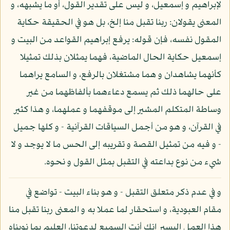
لإبراهيم و إسمعيل، و ليس على تقدير القول، أو ما يشبهه، و
المعنى يقولان: ربنا تقبل منا إلخ، بل هو في الحقيقة حكاية
المقول نفسه، فإن قوله: يرفع إبراهيم القواعد من البيت و
إسمعيل حكاية الحال الماضية، فهما يمثلان بذلك تمثيلا
كأنهما يشاهدان و هما مشتغلان بالرفع، و السامع يراهما
على حالهما ذلك ثم يسمع دعاءهما بألفاظهما من غير
وساطة المتكلم المشير إلى موقفهما و عملهما، و هذا كثير
في القرآن، و هو من أجمل السياقات القرآنية - و كلها جميل
- و فيه من تمثيل القصة و تقريبه إلى الحس ما لا يوجد و لا
شيء من نوع بداعته في التقبل بمثل القول و نحوه.
و في عدم ذكر متعلق التقبل - و هو بناء البيت - تواضع في
مقام العبودية، و استحقار لما عملا به و المعنى ربنا تقبل منا
هذا العمل اليسير إنك أنت السميع لدعوتنا، العليم بما نويناه