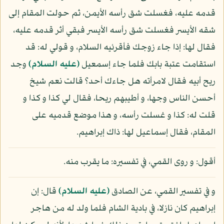
قدمه عليه، فغسلت شق رأسه الأيمن، ثم حولت المقام إلى
شقه الأيسر فغسلت شق رأسه الأيسر فبقي أثر قدمه عليه،
فقال لها: إذا جاء زوجك فأقرئيه السلام، و قولي له: قد
استقامت عتبة بابك فلما جاء إسمعيل
(عليه السلام)
وجد
ريح أبيه فقال لامرأته هل جاءك أحد؟ قالت نعم شيخ
أحسن الناس وجها، و أطيبهم ريحا، فقال لي كذا و كذا و
قلت له: كذا و غسلت رأسه، و هذا موضع قدميه على
المقام، فقال إسماعيل لها: ذاك إبراهيم.
أقول: و روى القمي، في تفسيره: ما يقرب منه.
و في تفسير القمي، عن الصادق
(عليه السلام)
قال: إن
إبراهيم كان نازلا، في بادية الشام فلما ولد له من هاجر