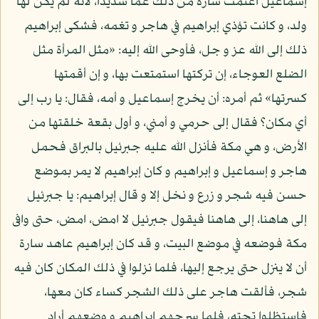
إسماعيل اغتمت سارة من ذلك غما شديدا، لأنه لم يكن لها
ولد، و كانت تؤذي إبراهيم في هاجر و تغمه، فشكى إبراهيم
ذلك إلى الله عز و جل، فأوحى الله إليه: «مثل المرأة مثل
الضلع العوجاء، إن تركتها استمتعت بها، و إن أقمتها
كسرتها» ثم أمره: أن يخرج إسماعيل و أمه، فقال: يا رب إلى
أي مكان؟ فقال إلى حرمي و أمني، و أول بقعة خلقتها من
الأرض، و هي مكة فأنزل الله عليه جبرئيل بالبراق فحمل
هاجر و إسماعيل و إبراهيم و كان إبراهيم لا يمر بموضع
حسن فيه شجر و زرع و نخل إلا و قال إبراهيم: يا جبرئيل
إلى هاهنا، إلى هاهنا فيقول جبرئيل لا امض، امض، حتى وافى
مكة فوضعه في موضع البيت، و قد كان إبراهيم عاهد سارة
أن لا ينزل حتى يرجع إليها، فلما نزلوا في ذلك المكان كان فيه
شجر، فألقت هاجر على ذلك الشجر كساء كان معها،
فاستظلوا تحته، فلما سرحهم إبراهيم و وضعهم أراد