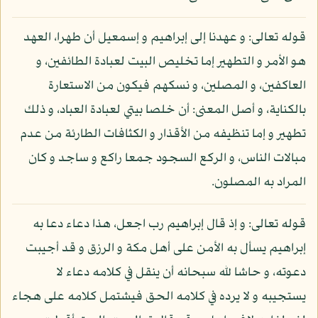
قوله تعالى: و عهدنا إلى إبراهيم و إسمعيل أن طهرا، العهد
هو الأمر و التطهير إما تخليص البيت لعبادة الطائفين، و
العاكفين، و المصلين، و نسكهم فيكون من الاستعارة
بالكناية، و أصل المعنى: أن خلصا بيتي لعبادة العباد، و ذلك
تطهير و إما تنظيفه من الأقذار و الكثافات الطارئة من عدم
مبالات الناس، و الركع السجود جمعا راكع و ساجد و كان
المراد به المصلون.
قوله تعالى: و إذ قال إبراهيم رب اجعل، هذا دعاء دعا به
إبراهيم يسأل به الأمن على أهل مكة و الرزق و قد أجيبت
دعوته، و حاشا لله سبحانه أن ينقل في كلامه دعاء لا
يستجيبه و لا يرده في كلامه الحق فيشتمل كلامه على هجاء