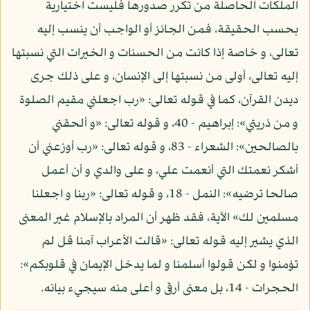
الملكات الحاصلة من تكرر صدورها فليست اختيارية
بحسب الحقيقة، فمن الجائز أو الواجب أن ينسب إليه
تعالى، و خاصة إذا كانت من الحسنات و الخيرات التي نسبتها
إليه تعالى، أولى من نسبتها إلى الإنسان، و على ذلك جرى
ديدن القرآن، كما في قوله تعالى: «رب اجعلني مقيم الصلوة
و من ذريتي»: إبراهيم - 40، و قوله تعالى: «و ألحقني
بالصالحين»: الشعراء - 83، و قوله تعالى: «رب أوزعني أن
أشكر نعمتك التي أنعمت علي، و على والدي و أن أعمل
صالحا ترضيه»: النمل - 18، و قوله تعالى: «ربنا و اجعلنا
مسلمين لك» الآية، فقد ظهر أن المراد بالإسلام غير المعنى
الذي يشير إليه قوله تعالى: «قالت الأعراب آمنا قل لم
تؤمنوا و لكن قولوا أسلمنا و لما يدخل الإيمان في قلوبكم»:
الحجرات - 14، بل معنى أرقى و أعلى منه سيجيء بيانه.