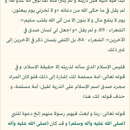
لبدأ فيه لأبيه قبل ذريته و لم يتبرأ منه لما تبين أنه عدو لله، و
لم يقل في ما حكى الله من دعائه «و لا تخزني يوم يبعثون،
يوم لا ينفع مال و لا بنون إلا من أتى الله بقلب سليم»:
الشعراء - 89، و لم يقل «و اجعل لي لسان صدق في
الآخرين»: الشعراء - 84، بل اكتفى بلسان ذكر في الآخرين إلى
غير ذلك.
فليس الإسلام الذي سأله لذريته إلا حقيقة الإسلام، و في
قوله تعالى: أمة مسلمة لك، إشارة إلى ذلك فلو كان المراد
مجرد صدق اسم الإسلام على الذرية لقيل: أمة مسلمة، و
حذف قوله: لك، هذا.
قوله تعالى: ربنا و ابعث فيهم رسولا منهم إلخ دعوة للنبي
(صلى الله عليه وآله وسلم)
و قد كان
(صلى الله عليه وآله