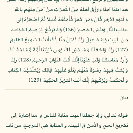
هَذَا بَلَدًا آمِنًا وَارْزُقْ أَهْلَهُ مِنَ الثَّمَرَاتِ مَنْ آمَنَ مِنْهُم بِاللّهِ
وَالْيَوْمِ الآخِرِ قَالَ وَمَن كَفَرَ فَأُمَتِّعُهُ قَلِيلاً ثُمَّ أَضْطَرُّهُ إِلَى
عَذَابِ النَّارِ وَبِئْسَ الْمَصِيرُ (126) وَإِذْ يَرْفَعُ إِبْرَاهِيمُ الْقَوَاعِدَ
مِنَ الْبَيْتِ وَإِسْمَاعِيلُ رَبَّنَا تَقَبَّلْ مِنَّا إِنَّكَ أَنتَ السَّمِيعُ الْعَلِيمُ
(127) رَبَّنَا وَاجْعَلْنَا مُسْلِمَيْنِ لَكَ وَمِن ذُرِّيَّتِنَا أُمَّةً مُّسْلِمَةً لَّكَ
وَأَرِنَا مَنَاسِكَنَا وَتُبْ عَلَيْنَآ إِنَّكَ أَنتَ التَّوَّابُ الرَّحِيمُ (128) رَبَّنَا
وَابْعَثْ فِيهِمْ رَسُولاً مِّنْهُمْ يَتْلُو عَلَيْهِمْ آيَاتِكَ وَيُعَلِّمُهُمُ الْكِتَابَ
وَالْحِكْمَةَ وَيُزَكِّيهِمْ إِنَّكَ أَنتَ العَزِيزُ الحَكِيمُ (129)
بيان
قوله تعالى: و إذ جعلنا البيت مثابة للناس و أمنا إشارة إلى
تشريع الحج و الأمن في البيت، و المثابة هي المرجع، من ثاب