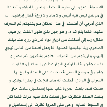
الانصراف عنهم إلى سارة، قالت له هاجر: يا إبراهيم أ تدعنا
في موضع ليس فيه أنيس و لا ماء و لا زرع؟ فقال إبراهيم: الله
الذي أمرني، أن أضعكم في هذا المكان هو يكفيكم ثم انصرف
عنهم، فلما بلغ كداء، و هو جبل بذي طوى التفت إبراهيم،
فقال: رب إني أسكنت من ذريتي بواد غير ذي زرع، عند بيتك
المحرم، ربنا ليقيموا الصلوة، فاجعل أفئدة من الناس تهوي
إليهم، و ارزقهم من الثمرات، لعلهم يشكرون، ثم مضى و
بقيت هاجر، فلما ارتفع النهار عطش إسماعيل، فقامت
هاجر في موضع السعي فصعدت على الصفا، و لمع لها
السراب في الوادي، فظنت أنه ماء، فنزلت في بطن الوادي، و
سعت فلما بلغت المروة غاب عنها إسماعيل، عادت حتى
بلغت الصفا، فنظرت حتى فعلت ذلك سبع مرات فلما كان
في الشوط السابع، و هي على المروة نظرت إلى إسماعيل و