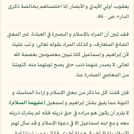
يعقوب، أولي الأيدي و الأبصار. إنا أخلصناهم بخالصة ذكرى
الدار»: ص - 46.
فقد تبين أن المراد بالإسلام و البصيرة في العبادة، غير المعنى
الشائع المتعارف، و كذلك المراد بقوله تعالى: و تب علينا،
لأن إبراهيم و إسماعيل كانا نبيين معصومين بعصمة الله
تعالى، لا يصدر عنهما ذنب حتى يصح توبتهما منه، كتوبتنا
من المعاصي الصادرة عنا.
فإن قلت: كل ما ذكر من معنى الإسلام و إراءة المناسك و
التوبة مما يليق بشأن إبراهيم و إسمعيل
(عليهما السلام)
،
لا يلزم أن يكون هو مراده في حق ذريته فإنه لم يشرك ذريته
معه و مع ابنه إسماعيل إلا في دعوة الإسلام و قد سأل لهم
الإسلام بلفظ آخر في جملة أخرى، فقال: و من ذريتنا أمة