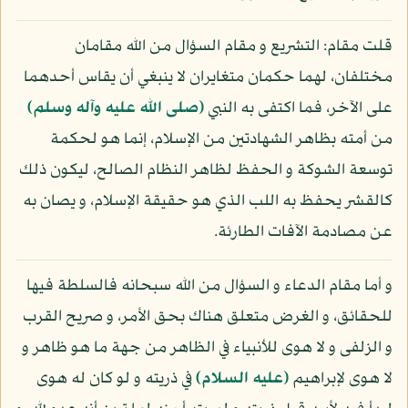
قلت مقام: التشريع و مقام السؤال من الله مقامان
مختلفان، لهما حكمان متغايران لا ينبغي أن يقاس أحدهما
على الآخر، فما اكتفى به النبي
(صلى الله عليه وآله وسلم)
من أمته بظاهر الشهادتين من الإسلام، إنما هو لحكمة
توسعة الشوكة و الحفظ لظاهر النظام الصالح، ليكون ذلك
كالقشر يحفظ به اللب الذي هو حقيقة الإسلام، و يصان به
عن مصادمة الآفات الطارئة.
و أما مقام الدعاء و السؤال من الله سبحانه فالسلطة فيها
للحقائق، و الغرض متعلق هناك بحق الأمر، و صريح القرب
و الزلفى و لا هوى للأنبياء في الظاهر من جهة ما هو ظاهر و
لا هوى لإبراهيم
(عليه السلام)
في ذريته و لو كان له هوى