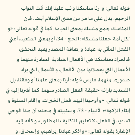
قوله تعالى: و أرنا مناسكنا و تب علينا إنك أنت التواب
الرحيم، يدل على ما مر من معنى الإسلام أيضا، فإن
المناسك جمع منسك بمعنى العبادة، كما في قوله تعالى: «و
لكل أمة جعلنا منسكا»: الحج - 34، أو بمعنى المتعبد، أعني
الفعل المأتي به عبادة و إضافة المصدر يفيد التحقق،
فالمراد بمناسكنا هي الأفعال العبادية الصادرة منهما و
الأعمال التي يعملانها دون الأفعال، و الأعمال التي يراد
صدورها منهما، فليس قوله: أرنا بمعنى علمنا أو وفقنا، بل
التسديد بآرائه حقيقة الفعل الصادر منهما، كما أشرنا إليه في
قوله تعالى: «و أوحينا إليهم فعل الخيرات، و إقام الصلوة و
إيتاء الزكوة»: الأنبياء - 73، و سنبينه في محله: أن هذا الوحي
تسديد في الفعل، لا تعليم للتكليف المطلوب، و كأنه إليه
الإشارة بقوله تعالى: «و اذكر عبادنا إبراهيم، و إسحاق، و