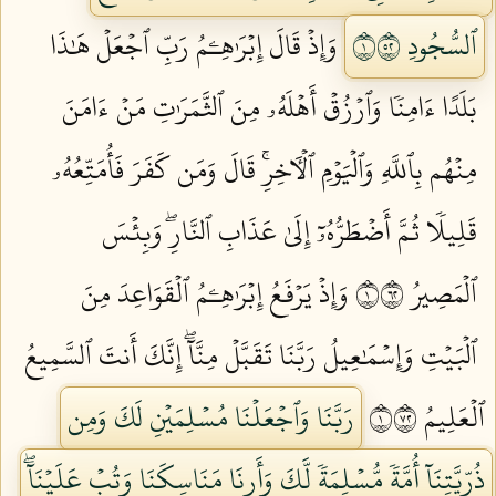
ٱلسُّجُودِ ١٢٥
وَإِذۡ قَالَ إِبۡرَٰهِـۧمُ رَبِّ ٱجۡعَلۡ هَٰذَا
بَلَدًا ءَامِنٗا وَٱرۡزُقۡ أَهۡلَهُۥ مِنَ ٱلثَّمَرَٰتِ مَنۡ ءَامَنَ
مِنۡهُم بِٱللَّهِ وَٱلۡيَوۡمِ ٱلۡأٓخِرِۚ قَالَ وَمَن كَفَرَ فَأُمَتِّعُهُۥ
قَلِيلٗا ثُمَّ أَضۡطَرُّهُۥٓ إِلَىٰ عَذَابِ ٱلنَّارِۖ وَبِئۡسَ
ٱلۡمَصِيرُ ١٢٦
وَإِذۡ يَرۡفَعُ إِبۡرَٰهِـۧمُ ٱلۡقَوَاعِدَ مِنَ
ٱلۡبَيۡتِ وَإِسۡمَٰعِيلُ رَبَّنَا تَقَبَّلۡ مِنَّآۖ إِنَّكَ أَنتَ ٱلسَّمِيعُ
ٱلۡعَلِيمُ ١٢٧
رَبَّنَا وَٱجۡعَلۡنَا مُسۡلِمَيۡنِ لَكَ وَمِن
ذُرِّيَّتِنَآ أُمَّةٗ مُّسۡلِمَةٗ لَّكَ وَأَرِنَا مَنَاسِكَنَا وَتُبۡ عَلَيۡنَآۖ