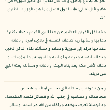
لغو لغا به لاغ جاهل، و قد قال تعالى: «و الحق أقول»: ص -
84، و قال تعالى: «إنه لقول فصل و ما هو بالهزل»: الطارق -
14.
و قد نقل القرآن العظيم عن هذا النبي الكريم دعوات كثيرة
دعا بها و سألها ربه كدعائه لنفسه في بادىء أمره، و دعائه
عند مهاجرته إلى سورية و دعائه و مسألته بقاء الذكر الخير،
و دعائه لنفسه و ذريته و لوالديه و للمؤمنين و المؤمنات، و
دعائه لأهل مكة بعد بناء البيت، و دعائه و مسألته بعثة النبي
من ذريته.
و من دعواته و مسائله التي تجسم آماله و تشخص
مجاهداته و مساعيه في جنب الله و فضائل نفسه المقدسة،
و بالجملة تعرف موقعه و زلفاه من الله عز اسمه، و سائر