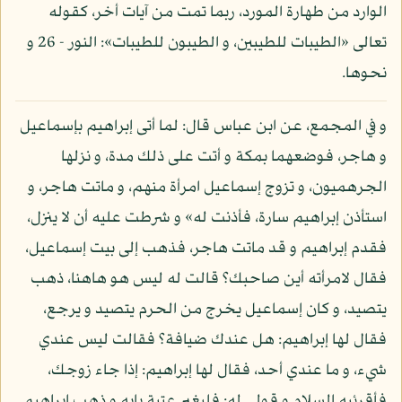
الوارد من طهارة المورد، ربما تمت من آيات أخر، كقوله
تعالى «الطيبات للطيبين، و الطيبون للطيبات»: النور - 26 و
نحوها.
و في المجمع، عن ابن عباس قال: لما أتى إبراهيم بإسماعيل
و هاجر، فوضعهما بمكة و أتت على ذلك مدة، و نزلها
الجرهميون، و تزوج إسماعيل امرأة منهم، و ماتت هاجر، و
استأذن إبراهيم سارة، فأذنت له» و شرطت عليه أن لا ينزل،
فقدم إبراهيم و قد ماتت هاجر، فذهب إلى بيت إسماعيل،
فقال لامرأته أين صاحبك؟ قالت له ليس هو هاهنا، ذهب
يتصيد، و كان إسماعيل يخرج من الحرم يتصيد و يرجع،
فقال لها إبراهيم: هل عندك ضيافة؟ فقالت ليس عندي
شيء، و ما عندي أحد، فقال لها إبراهيم: إذا جاء زوجك،
فأقرئيه السلام و قولي له: فليغير عتبة بابه و ذهب إبراهيم