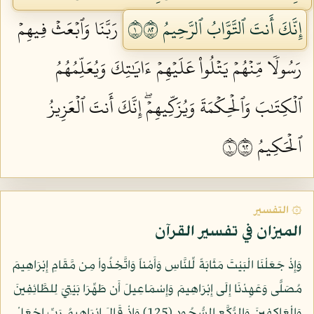
إِنَّكَ أَنتَ ٱلتَّوَّابُ ٱلرَّحِيمُ ١٢٨
رَبَّنَا وَٱبۡعَثۡ فِيهِمۡ
رَسُولٗا مِّنۡهُمۡ يَتۡلُواْ عَلَيۡهِمۡ ءَايَٰتِكَ وَيُعَلِّمُهُمُ
ٱلۡكِتَٰبَ وَٱلۡحِكۡمَةَ وَيُزَكِّيهِمۡۖ إِنَّكَ أَنتَ ٱلۡعَزِيزُ
ٱلۡحَكِيمُ ١٢٩
۞ التفسير
الميزان في تفسير القرآن
وَإِذْ جَعَلْنَا الْبَيْتَ مَثَابَةً لِّلنَّاسِ وَأَمْناً وَاتَّخِذُواْ مِن مَّقَامِ إِبْرَاهِيمَ
مُصَلًّى وَعَهِدْنَا إِلَى إِبْرَاهِيمَ وَإِسْمَاعِيلَ أَن طَهِّرَا بَيْتِيَ لِلطَّائِفِينَ
وَالْعَاكِفِينَ وَالرُّكَّعِ السُّجُودِ (125) وَإِذْ قَالَ إِبْرَاهِيمُ رَبِّ اجْعَلْ