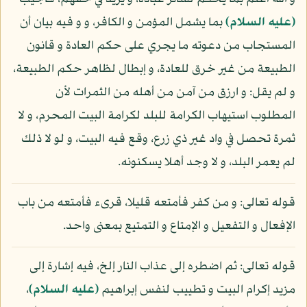
(عليه السلام)
بما يشمل المؤمن و الكافر، و و فيه بيان أن
المستجاب من دعوته ما يجري على حكم العادة و قانون
الطبيعة من غير خرق للعادة، و إبطال لظاهر حكم الطبيعة،
و لم يقل: و ارزق من آمن من أهله من الثمرات لأن
المطلوب استيهاب الكرامة للبلد لكرامة البيت المحرم، و لا
ثمرة تحصل في واد غير ذي زرع، وقع فيه البيت، و لو لا ذلك
لم يعمر البلد، و لا وجد أهلا يسكنونه.
قوله تعالى: و من كفر فأمتعه قليلا، قرىء فأمتعه من باب
الإفعال و التفعيل و الإمتاع و التمتيع بمعنى واحد.
قوله تعالى: ثم اضطره إلى عذاب النار إلخ، فيه إشارة إلى
مزيد إكرام البيت و تطييب لنفس إبراهيم
(عليه السلام)
،