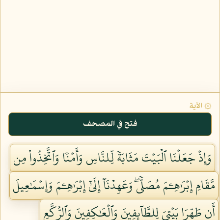
۞ الآية
فتح في المصحف
وَإِذۡ جَعَلۡنَا ٱلۡبَيۡتَ مَثَابَةٗ لِّلنَّاسِ وَأَمۡنٗا وَٱتَّخِذُواْ مِن
مَّقَامِ إِبۡرَٰهِـۧمَ مُصَلّٗىۖ وَعَهِدۡنَآ إِلَىٰٓ إِبۡرَٰهِـۧمَ وَإِسۡمَٰعِيلَ
أَن طَهِّرَا بَيۡتِيَ لِلطَّآئِفِينَ وَٱلۡعَٰكِفِينَ وَٱلرُّكَّعِ