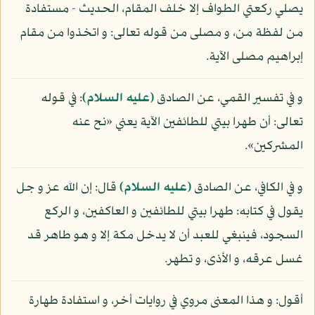
يصلي ركعتي الطواف إلا خلف المقام، الحديث - مستفادة
من لفظة من، و مصلى من قوله تعالى: و اتخذوا من مقام
إبراهيم مصلى الآية.
و في تفسير القمي، عن الصادق
(عليه السلام)
: في قوله
تعالى: أن طهرا بيتي للطائفين الآية يعني «نح عنه
المشركين».
و في الكافي، عن الصادق
(عليه السلام)
قال: إن الله عز و جل
يقول في كتابه: طهرا بيتي للطائفين و العاكفين، و الركع
السجود، فينبغي للعبد أن لا يدخل مكة إلا و هو طاهر قد
غسل عرقه، و الأذى، و تطهر.
أقول: و هذا المعنى مروي في روايات أخر، و استفادة طهارة