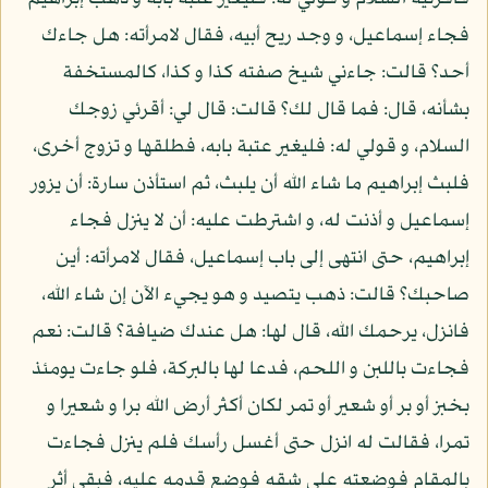
فجاء إسماعيل، و وجد ريح أبيه، فقال لامرأته: هل جاءك
أحد؟ قالت: جاءني شيخ صفته كذا و كذا، كالمستخفة
بشأنه، قال: فما قال لك؟ قالت: قال لي: أقرئي زوجك
السلام، و قولي له: فليغير عتبة بابه، فطلقها و تزوج أخرى،
فلبث إبراهيم ما شاء الله أن يلبث، ثم استأذن سارة: أن يزور
إسماعيل و أذنت له، و اشترطت عليه: أن لا ينزل فجاء
إبراهيم، حتى انتهى إلى باب إسماعيل، فقال لامرأته: أين
صاحبك؟ قالت: ذهب يتصيد و هو يجيء الآن إن شاء الله،
فانزل، يرحمك الله، قال لها: هل عندك ضيافة؟ قالت: نعم
فجاءت باللبن و اللحم، فدعا لها بالبركة، فلو جاءت يومئذ
بخبز أو بر أو شعير أو تمر لكان أكثر أرض الله برا و شعيرا و
تمرا، فقالت له انزل حتى أغسل رأسك فلم ينزل فجاءت
بالمقام فوضعته على شقه فوضع قدمه عليه، فبقي أثر