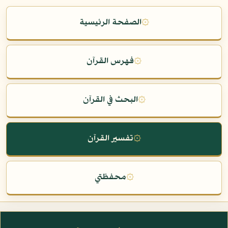
۞
الصفحة الرئيسية
۞
فهرس القرآن
۞
البحث في القرآن
۞
تفسير القرآن
۞
محفظتي