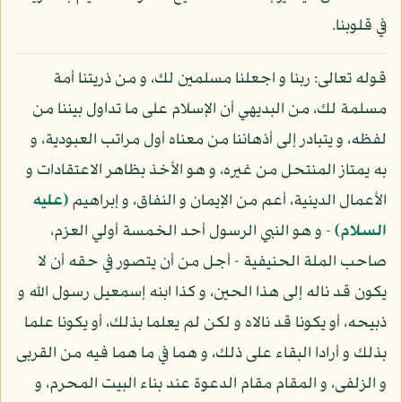
في قلوبنا.
قوله تعالى: ربنا و اجعلنا مسلمين لك، و من ذريتنا أمة
مسلمة لك، من البديهي أن الإسلام على ما تداول بيننا من
لفظه، و يتبادر إلى أذهاننا من معناه أول مراتب العبودية، و
به يمتاز المنتحل من غيره، و هو الأخذ بظاهر الاعتقادات و
الأعمال الدينية، أعم من الإيمان و النفاق، و إبراهيم
(عليه
السلام)
- و هو النبي الرسول أحد الخمسة أولي العزم،
صاحب الملة الحنيفية - أجل من أن يتصور في حقه أن لا
يكون قد ناله إلى هذا الحين، و كذا ابنه إسمعيل رسول الله و
ذبيحه، أو يكونا قد نالاه و لكن لم يعلما بذلك، أو يكونا علما
بذلك و أرادا البقاء على ذلك، و هما في ما هما فيه من القربى
و الزلفى، و المقام مقام الدعوة عند بناء البيت المحرم، و