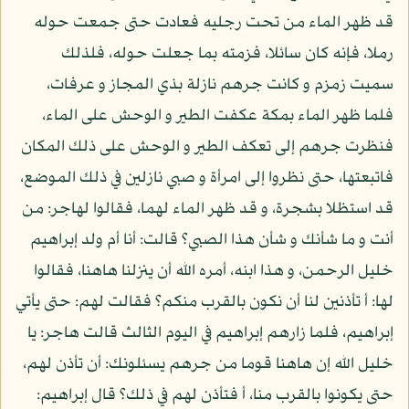
قد ظهر الماء من تحت رجليه فعادت حتى جمعت حوله
رملا، فإنه كان سائلا، فزمته بما جعلت حوله، فلذلك
سميت زمزم و كانت جرهم نازلة بذي المجاز و عرفات،
فلما ظهر الماء بمكة عكفت الطير و الوحش على الماء،
فنظرت جرهم إلى تعكف الطير و الوحش على ذلك المكان
فاتبعتها، حتى نظروا إلى امرأة و صبي نازلين في ذلك الموضع،
قد استظلا بشجرة، و قد ظهر الماء لهما، فقالوا لهاجر: من
أنت و ما شأنك و شأن هذا الصبي؟ قالت: أنا أم ولد إبراهيم
خليل الرحمن، و هذا ابنه، أمره الله أن ينزلنا هاهنا، فقالوا
لها: أ تأذنين لنا أن نكون بالقرب منكم؟ فقالت لهم: حتى يأتي
إبراهيم، فلما زارهم إبراهيم في اليوم الثالث قالت هاجر: يا
خليل الله إن هاهنا قوما من جرهم يسئلونك: أن تأذن لهم،
حتى يكونوا بالقرب منا، أ فتأذن لهم في ذلك؟ قال إبراهيم: