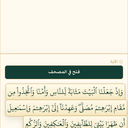
۞ الآية
فتح في المصحف
وَإِذۡ جَعَلۡنَا ٱلۡبَيۡتَ مَثَابَةٗ لِّلنَّاسِ وَأَمۡنٗا وَٱتَّخِذُواْ مِن
مَّقَامِ إِبۡرَٰهِـۧمَ مُصَلّٗىۖ وَعَهِدۡنَآ إِلَىٰٓ إِبۡرَٰهِـۧمَ وَإِسۡمَٰعِيلَ
أَن طَهِّرَا بَيۡتِيَ لِلطَّآئِفِينَ وَٱلۡعَٰكِفِينَ وَٱلرُّكَّعِ