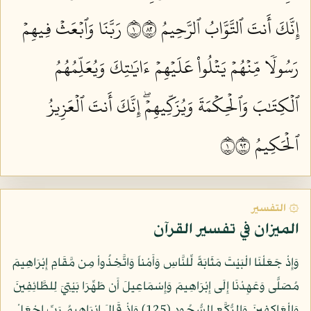
إِنَّكَ أَنتَ ٱلتَّوَّابُ ٱلرَّحِيمُ ١٢٨
رَبَّنَا وَٱبۡعَثۡ فِيهِمۡ
رَسُولٗا مِّنۡهُمۡ يَتۡلُواْ عَلَيۡهِمۡ ءَايَٰتِكَ وَيُعَلِّمُهُمُ
ٱلۡكِتَٰبَ وَٱلۡحِكۡمَةَ وَيُزَكِّيهِمۡۖ إِنَّكَ أَنتَ ٱلۡعَزِيزُ
ٱلۡحَكِيمُ ١٢٩
۞ التفسير
الميزان في تفسير القرآن
وَإِذْ جَعَلْنَا الْبَيْتَ مَثَابَةً لِّلنَّاسِ وَأَمْناً وَاتَّخِذُواْ مِن مَّقَامِ إِبْرَاهِيمَ
مُصَلًّى وَعَهِدْنَا إِلَى إِبْرَاهِيمَ وَإِسْمَاعِيلَ أَن طَهِّرَا بَيْتِيَ لِلطَّائِفِينَ
وَالْعَاكِفِينَ وَالرُّكَّعِ السُّجُودِ (125) وَإِذْ قَالَ إِبْرَاهِيمُ رَبِّ اجْعَلْ