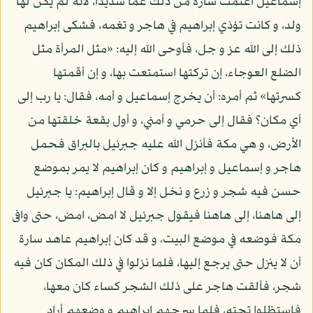
إسماعيل اغتمت سارة من ذلك غما شديدا، لأنه لم يكن لها
ولد، و كانت تؤذي إبراهيم في هاجر و تغمه، فشكى إبراهيم
ذلك إلى الله عز و جل، فأوحى الله إليه: «مثل المرأة مثل
الضلع العوجاء، إن تركتها استمتعت بها، و إن أقمتها
كسرتها» ثم أمره: أن يخرج إسماعيل و أمه، فقال: يا رب إلى
أي مكان؟ فقال إلى حرمي و أمني، و أول بقعة خلقتها من
الأرض، و هي مكة فأنزل الله عليه جبرئيل بالبراق فحمل
هاجر و إسماعيل و إبراهيم و كان إبراهيم لا يمر بموضع
حسن فيه شجر و زرع و نخل إلا و قال إبراهيم: يا جبرئيل
إلى هاهنا، إلى هاهنا فيقول جبرئيل لا امض، امض، حتى وافى
مكة فوضعه في موضع البيت، و قد كان إبراهيم عاهد سارة
أن لا ينزل حتى يرجع إليها، فلما نزلوا في ذلك المكان كان فيه
شجر، فألقت هاجر على ذلك الشجر كساء كان معها،
فاستظلوا تحته، فلما سرحهم إبراهيم و وضعهم أراد