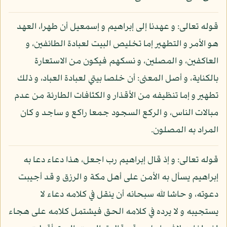
قوله تعالى: و عهدنا إلى إبراهيم و إسمعيل أن طهرا، العهد
هو الأمر و التطهير إما تخليص البيت لعبادة الطائفين، و
العاكفين، و المصلين، و نسكهم فيكون من الاستعارة
بالكناية، و أصل المعنى: أن خلصا بيتي لعبادة العباد، و ذلك
تطهير و إما تنظيفه من الأقذار و الكثافات الطارئة من عدم
مبالات الناس، و الركع السجود جمعا راكع و ساجد و كان
المراد به المصلون.
قوله تعالى: و إذ قال إبراهيم رب اجعل، هذا دعاء دعا به
إبراهيم يسأل به الأمن على أهل مكة و الرزق و قد أجيبت
دعوته، و حاشا لله سبحانه أن ينقل في كلامه دعاء لا
يستجيبه و لا يرده في كلامه الحق فيشتمل كلامه على هجاء