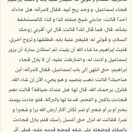
فجاء إسماعيل، و وجد ريح أبيه، فقال لامرأته: هل جاءك
أحد؟ قالت: جاءني شيخ صفته كذا و كذا، كالمستخفة
بشأنه، قال: فما قال لك؟ قالت: قال لي: أقرئي زوجك
السلام، و قولي له: فليغير عتبة بابه، فطلقها و تزوج أخرى،
فلبث إبراهيم ما شاء الله أن يلبث، ثم استأذن سارة: أن يزور
إسماعيل و أذنت له، و اشترطت عليه: أن لا ينزل فجاء
إبراهيم، حتى انتهى إلى باب إسماعيل، فقال لامرأته: أين
صاحبك؟ قالت: ذهب يتصيد و هو يجيء الآن إن شاء الله،
فانزل، يرحمك الله، قال لها: هل عندك ضيافة؟ قالت: نعم
فجاءت باللبن و اللحم، فدعا لها بالبركة، فلو جاءت يومئذ
بخبز أو بر أو شعير أو تمر لكان أكثر أرض الله برا و شعيرا و
تمرا، فقالت له انزل حتى أغسل رأسك فلم ينزل فجاءت
بالمقام فوضعته على شقه فوضع قدمه عليه، فبقي أثر