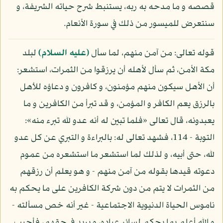
قصصه و ما مدحه به ربه، يستنبط شرح حياته الشريفة، و
سنتعرض للميسور من ذلك في سورة الأنعام.
قوله تعالى: من آمن منهم، لما سأل
(عليه السلام)
لبلد
مكة الأمن، ثم سأل لأهله أن يرزقوا من الثمرات، استشعر:
أن الأهل سيكون منهم مؤمنون، و كافرون و دعاؤه للأهل
بالرزق يعم الكافر و المؤمن، و قد تبرأ من الكافرين و ما
يعبدونه، قال تعالى «فلما تبين له أنه عدو لله تبرء منه»:
التوبة - 114، فشهد تعالى له: بالبراءة و التبري عن كل عدو
لله، حتى أبيه، و لذلك لما استشعر ما استشعره من عموم
دعوته قيدها بقوله من آمن منهم - و هو يعلم أن رزقهم
من الثمرات لا يتم من دون شركة الكافرين على ما يحكم به
ناموس الحياة الدنيوية الاجتماعية - غير أنه خص مسألته -
و الله أعلم بما يحكم لسائر عباده، و يريد في حقهم، فأجيب