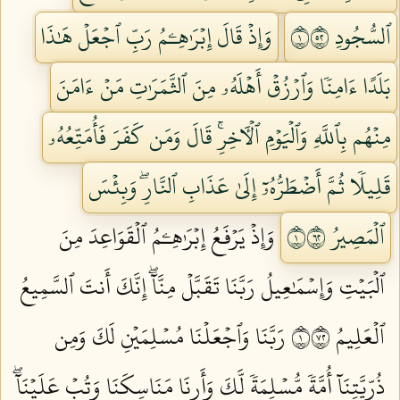
ٱلسُّجُودِ ١٢٥
وَإِذۡ قَالَ إِبۡرَٰهِـۧمُ رَبِّ ٱجۡعَلۡ هَٰذَا
بَلَدًا ءَامِنٗا وَٱرۡزُقۡ أَهۡلَهُۥ مِنَ ٱلثَّمَرَٰتِ مَنۡ ءَامَنَ
مِنۡهُم بِٱللَّهِ وَٱلۡيَوۡمِ ٱلۡأٓخِرِۚ قَالَ وَمَن كَفَرَ فَأُمَتِّعُهُۥ
قَلِيلٗا ثُمَّ أَضۡطَرُّهُۥٓ إِلَىٰ عَذَابِ ٱلنَّارِۖ وَبِئۡسَ
ٱلۡمَصِيرُ ١٢٦
وَإِذۡ يَرۡفَعُ إِبۡرَٰهِـۧمُ ٱلۡقَوَاعِدَ مِنَ
ٱلۡبَيۡتِ وَإِسۡمَٰعِيلُ رَبَّنَا تَقَبَّلۡ مِنَّآۖ إِنَّكَ أَنتَ ٱلسَّمِيعُ
ٱلۡعَلِيمُ ١٢٧
رَبَّنَا وَٱجۡعَلۡنَا مُسۡلِمَيۡنِ لَكَ وَمِن
ذُرِّيَّتِنَآ أُمَّةٗ مُّسۡلِمَةٗ لَّكَ وَأَرِنَا مَنَاسِكَنَا وَتُبۡ عَلَيۡنَآۖ