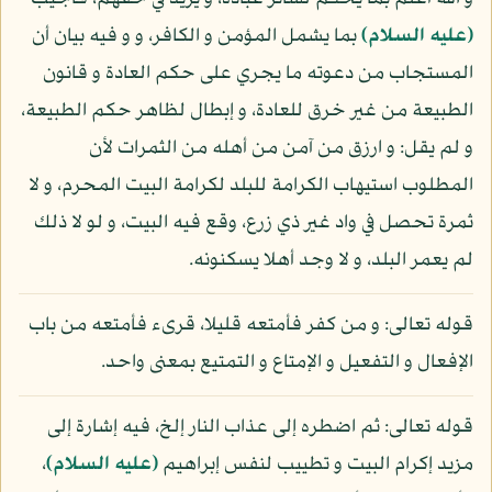
(عليه السلام)
بما يشمل المؤمن و الكافر، و و فيه بيان أن
المستجاب من دعوته ما يجري على حكم العادة و قانون
الطبيعة من غير خرق للعادة، و إبطال لظاهر حكم الطبيعة،
و لم يقل: و ارزق من آمن من أهله من الثمرات لأن
المطلوب استيهاب الكرامة للبلد لكرامة البيت المحرم، و لا
ثمرة تحصل في واد غير ذي زرع، وقع فيه البيت، و لو لا ذلك
لم يعمر البلد، و لا وجد أهلا يسكنونه.
قوله تعالى: و من كفر فأمتعه قليلا، قرىء فأمتعه من باب
الإفعال و التفعيل و الإمتاع و التمتيع بمعنى واحد.
قوله تعالى: ثم اضطره إلى عذاب النار إلخ، فيه إشارة إلى
مزيد إكرام البيت و تطييب لنفس إبراهيم
(عليه السلام)
،