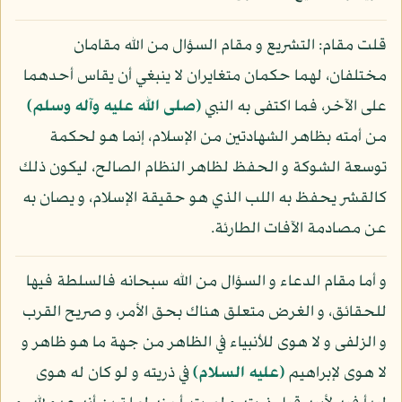
قلت مقام: التشريع و مقام السؤال من الله مقامان
مختلفان، لهما حكمان متغايران لا ينبغي أن يقاس أحدهما
على الآخر، فما اكتفى به النبي
(صلى الله عليه وآله وسلم)
من أمته بظاهر الشهادتين من الإسلام، إنما هو لحكمة
توسعة الشوكة و الحفظ لظاهر النظام الصالح، ليكون ذلك
كالقشر يحفظ به اللب الذي هو حقيقة الإسلام، و يصان به
عن مصادمة الآفات الطارئة.
و أما مقام الدعاء و السؤال من الله سبحانه فالسلطة فيها
للحقائق، و الغرض متعلق هناك بحق الأمر، و صريح القرب
و الزلفى و لا هوى للأنبياء في الظاهر من جهة ما هو ظاهر و
لا هوى لإبراهيم
(عليه السلام)
في ذريته و لو كان له هوى