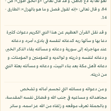
لغو لغا به لاغ جاهل، و قد قال تعالى: «و الحق أقول»: ص -
84، و قال تعالى: «إنه لقول فصل و ما هو بالهزل»: الطارق -
14.
و قد نقل القرآن العظيم عن هذا النبي الكريم دعوات كثيرة
دعا بها و سألها ربه كدعائه لنفسه في بادىء أمره، و دعائه
عند مهاجرته إلى سورية و دعائه و مسألته بقاء الذكر الخير،
و دعائه لنفسه و ذريته و لوالديه و للمؤمنين و المؤمنات، و
دعائه لأهل مكة بعد بناء البيت، و دعائه و مسألته بعثة النبي
من ذريته.
و من دعواته و مسائله التي تجسم آماله و تشخص
مجاهداته و مساعيه في جنب الله و فضائل نفسه المقدسة،
و بالجملة تعرف موقعه و زلفاه من الله عز اسمه، و سائر