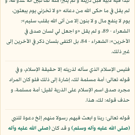
لبدأ فيه لأبيه قبل ذريته و لم يتبرأ منه لما تبين أنه عدو لله، و
لم يقل في ما حكى الله من دعائه «و لا تخزني يوم يبعثون،
يوم لا ينفع مال و لا بنون إلا من أتى الله بقلب سليم»:
الشعراء - 89، و لم يقل «و اجعل لي لسان صدق في
الآخرين»: الشعراء - 84، بل اكتفى بلسان ذكر في الآخرين إلى
غير ذلك.
فليس الإسلام الذي سأله لذريته إلا حقيقة الإسلام، و في
قوله تعالى: أمة مسلمة لك، إشارة إلى ذلك فلو كان المراد
مجرد صدق اسم الإسلام على الذرية لقيل: أمة مسلمة، و
حذف قوله: لك، هذا.
قوله تعالى: ربنا و ابعث فيهم رسولا منهم إلخ دعوة للنبي
(صلى الله عليه وآله وسلم)
و قد كان
(صلى الله عليه وآله