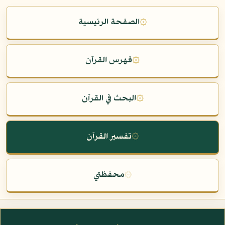
۞
الصفحة الرئيسية
۞
فهرس القرآن
۞
البحث في القرآن
۞
تفسير القرآن
۞
محفظتي