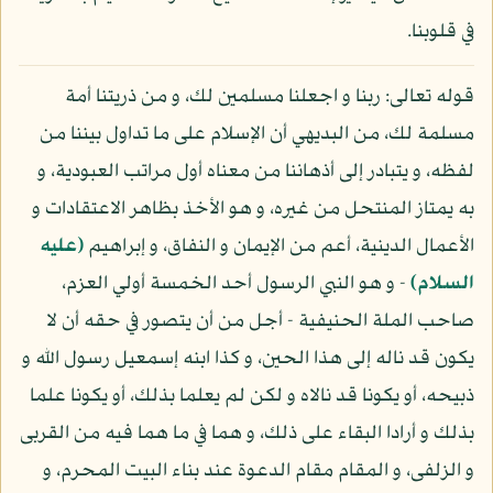
في قلوبنا.
قوله تعالى: ربنا و اجعلنا مسلمين لك، و من ذريتنا أمة
مسلمة لك، من البديهي أن الإسلام على ما تداول بيننا من
لفظه، و يتبادر إلى أذهاننا من معناه أول مراتب العبودية، و
به يمتاز المنتحل من غيره، و هو الأخذ بظاهر الاعتقادات و
الأعمال الدينية، أعم من الإيمان و النفاق، و إبراهيم
(عليه
السلام)
- و هو النبي الرسول أحد الخمسة أولي العزم،
صاحب الملة الحنيفية - أجل من أن يتصور في حقه أن لا
يكون قد ناله إلى هذا الحين، و كذا ابنه إسمعيل رسول الله و
ذبيحه، أو يكونا قد نالاه و لكن لم يعلما بذلك، أو يكونا علما
بذلك و أرادا البقاء على ذلك، و هما في ما هما فيه من القربى
و الزلفى، و المقام مقام الدعوة عند بناء البيت المحرم، و