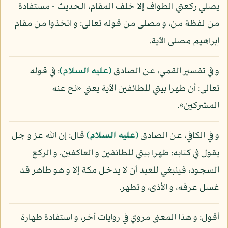
يصلي ركعتي الطواف إلا خلف المقام، الحديث - مستفادة
من لفظة من، و مصلى من قوله تعالى: و اتخذوا من مقام
إبراهيم مصلى الآية.
و في تفسير القمي، عن الصادق
(عليه السلام)
: في قوله
تعالى: أن طهرا بيتي للطائفين الآية يعني «نح عنه
المشركين».
و في الكافي، عن الصادق
(عليه السلام)
قال: إن الله عز و جل
يقول في كتابه: طهرا بيتي للطائفين و العاكفين، و الركع
السجود، فينبغي للعبد أن لا يدخل مكة إلا و هو طاهر قد
غسل عرقه، و الأذى، و تطهر.
أقول: و هذا المعنى مروي في روايات أخر، و استفادة طهارة