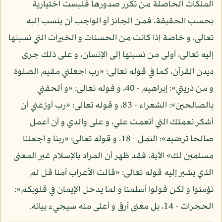
الملكات الحاصلة من تكرر صدورها فليست اختيارية
بحسب الحقيقة، فمن الجائز أو الواجب أن ينسب إليه
تعالى، و خاصة إذا كانت من الحسنات و الخيرات التي نسبتها
إليه تعالى، أولى من نسبتها إلى الإنسان، و على ذلك جرى
ديدن القرآن، كما في قوله تعالى: «رب اجعلني مقيم الصلوة
و من ذريتي»: إبراهيم - 40، و قوله تعالى: «و ألحقني
بالصالحين»: الشعراء - 83، و قوله تعالى: «رب أوزعني أن
أشكر نعمتك التي أنعمت علي، و على والدي و أن أعمل
صالحا ترضيه»: النمل - 18، و قوله تعالى: «ربنا و اجعلنا
مسلمين لك» الآية، فقد ظهر أن المراد بالإسلام غير المعنى
الذي يشير إليه قوله تعالى: «قالت الأعراب آمنا قل لم
تؤمنوا و لكن قولوا أسلمنا و لما يدخل الإيمان في قلوبكم»:
الحجرات - 14، بل معنى أرقى و أعلى منه سيجيء بيانه.