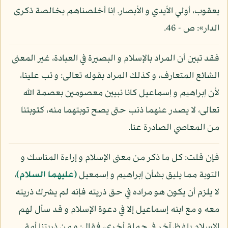
يعقوب، أولي الأيدي و الأبصار. إنا أخلصناهم بخالصة ذكرى
الدار»: ص - 46.
فقد تبين أن المراد بالإسلام و البصيرة في العبادة، غير المعنى
الشائع المتعارف، و كذلك المراد بقوله تعالى: و تب علينا،
لأن إبراهيم و إسماعيل كانا نبيين معصومين بعصمة الله
تعالى، لا يصدر عنهما ذنب حتى يصح توبتهما منه، كتوبتنا
من المعاصي الصادرة عنا.
فإن قلت: كل ما ذكر من معنى الإسلام و إراءة المناسك و
التوبة مما يليق بشأن إبراهيم و إسمعيل
(عليهما السلام)
،
لا يلزم أن يكون هو مراده في حق ذريته فإنه لم يشرك ذريته
معه و مع ابنه إسماعيل إلا في دعوة الإسلام و قد سأل لهم
الإسلام بلفظ آخر في جملة أخرى، فقال: و من ذريتنا أمة