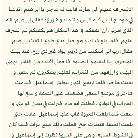
الانصراف عنهم إلى سارة، قالت له هاجر: يا إبراهيم أ تدعنا
في موضع ليس فيه أنيس و لا ماء و لا زرع؟ فقال إبراهيم: الله
الذي أمرني، أن أضعكم في هذا المكان هو يكفيكم ثم انصرف
عنهم، فلما بلغ كداء، و هو جبل بذي طوى التفت إبراهيم،
فقال: رب إني أسكنت من ذريتي بواد غير ذي زرع، عند بيتك
المحرم، ربنا ليقيموا الصلوة، فاجعل أفئدة من الناس تهوي
إليهم، و ارزقهم من الثمرات، لعلهم يشكرون، ثم مضى و
بقيت هاجر، فلما ارتفع النهار عطش إسماعيل، فقامت
هاجر في موضع السعي فصعدت على الصفا، و لمع لها
السراب في الوادي، فظنت أنه ماء، فنزلت في بطن الوادي، و
سعت فلما بلغت المروة غاب عنها إسماعيل، عادت حتى
بلغت الصفا، فنظرت حتى فعلت ذلك سبع مرات فلما كان
في الشوط السابع، و هي على المروة نظرت إلى إسماعيل و