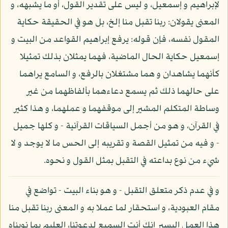
لإبراهيم و إسمعيل، و ليس على تقدير القول، أو ما يشبهه، و
المعنى يقولان: ربنا تقبل منا إلخ، بل هو في الحقيقة حكاية
المقول نفسه، فإن قوله: يرفع إبراهيم القواعد من البيت و
إسمعيل حكاية الحال الماضية، فهما يمثلان بذلك تمثيلا
كأنهما يشاهدان و هما مشتغلان بالرفع، و السامع يراهما
على حالهما ذلك ثم يسمع دعاءهما بألفاظهما من غير
وساطة المتكلم المشير إلى موقفهما و عملهما، و هذا كثير
في القرآن، و هو من أجمل السياقات القرآنية - و كلها جميل
- و فيه من تمثيل القصة و تقريبه إلى الحس ما لا يوجد و لا
شيء من نوع بداعته في التقبل بمثل القول و نحوه.
و في عدم ذكر متعلق التقبل - و هو بناء البيت - تواضع في
مقام العبودية، و استحقار لما عملا به و المعنى ربنا تقبل منا
هذا العمل اليسير إنك أنت السميع لدعوتنا، العليم بما نويناه