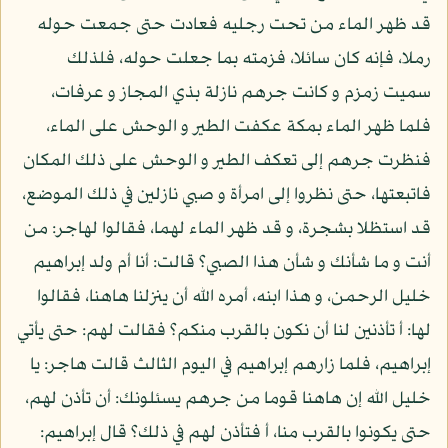
قد ظهر الماء من تحت رجليه فعادت حتى جمعت حوله
رملا، فإنه كان سائلا، فزمته بما جعلت حوله، فلذلك
سميت زمزم و كانت جرهم نازلة بذي المجاز و عرفات،
فلما ظهر الماء بمكة عكفت الطير و الوحش على الماء،
فنظرت جرهم إلى تعكف الطير و الوحش على ذلك المكان
فاتبعتها، حتى نظروا إلى امرأة و صبي نازلين في ذلك الموضع،
قد استظلا بشجرة، و قد ظهر الماء لهما، فقالوا لهاجر: من
أنت و ما شأنك و شأن هذا الصبي؟ قالت: أنا أم ولد إبراهيم
خليل الرحمن، و هذا ابنه، أمره الله أن ينزلنا هاهنا، فقالوا
لها: أ تأذنين لنا أن نكون بالقرب منكم؟ فقالت لهم: حتى يأتي
إبراهيم، فلما زارهم إبراهيم في اليوم الثالث قالت هاجر: يا
خليل الله إن هاهنا قوما من جرهم يسئلونك: أن تأذن لهم،
حتى يكونوا بالقرب منا، أ فتأذن لهم في ذلك؟ قال إبراهيم: