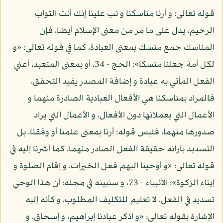
قوله تعالى: و أرنا مناسكنا و تب علينا إنك أنت التواب
الرحيم، يدل على ما مر من معنى الإسلام أيضا، فإن
المناسك جمع منسك بمعنى العبادة، كما في قوله تعالى: «و
لكل أمة جعلنا منسكا»: الحج - 34، أو بمعنى المتعبد، أعني
الفعل المأتي به عبادة و إضافة المصدر يفيد التحقق،
فالمراد بمناسكنا هي الأفعال العبادية الصادرة منهما و
الأعمال التي يعملانها دون الأفعال، و الأعمال التي يراد
صدورها منهما، فليس قوله: أرنا بمعنى علمنا أو وفقنا، بل
التسديد بآرائه حقيقة الفعل الصادر منهما، كما أشرنا إليه في
قوله تعالى: «و أوحينا إليهم فعل الخيرات، و إقام الصلوة و
إيتاء الزكوة»: الأنبياء - 73، و سنبينه في محله: أن هذا الوحي
تسديد في الفعل، لا تعليم للتكليف المطلوب، و كأنه إليه
الإشارة بقوله تعالى: «و اذكر عبادنا إبراهيم، و إسحاق، و