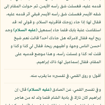
قدمه عليه، فغسلت شق رأسه الأيمن، ثم حولت المقام إلى
شقه الأيسر فغسلت شق رأسه الأيسر فبقي أثر قدمه عليه،
فقال لها: إذا جاء زوجك فأقرئيه السلام، و قولي له: قد
استقامت عتبة بابك فلما جاء إسمعيل
(عليه السلام)
وجد
ريح أبيه فقال لامرأته هل جاءك أحد؟ قالت نعم شيخ
أحسن الناس وجها، و أطيبهم ريحا، فقال لي كذا و كذا و
قلت له: كذا و غسلت رأسه، و هذا موضع قدميه على
المقام، فقال إسماعيل لها: ذاك إبراهيم.
أقول: و روى القمي، في تفسيره: ما يقرب منه.
و في تفسير القمي، عن الصادق
(عليه السلام)
قال: إن
إبراهيم كان نازلا، في بادية الشام فلما ولد له من هاجر