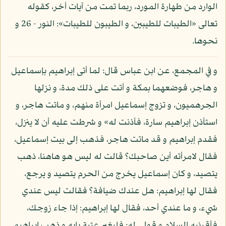
الوارد من طهارة المورد، ربما تمت من آيات أخر، كقوله
تعالى «الطيبات للطيبين، و الطيبون للطيبات»: النور - 26 و
نحوها.
و في المجمع، عن ابن عباس قال: لما أتى إبراهيم بإسماعيل
و هاجر، فوضعهما بمكة و أتت على ذلك مدة، و نزلها
الجرهميون، و تزوج إسماعيل امرأة منهم، و ماتت هاجر، و
استأذن إبراهيم سارة، فأذنت له» و شرطت عليه أن لا ينزل،
فقدم إبراهيم و قد ماتت هاجر، فذهب إلى بيت إسماعيل،
فقال لامرأته أين صاحبك؟ قالت له ليس هو هاهنا، ذهب
يتصيد، و كان إسماعيل يخرج من الحرم يتصيد و يرجع،
فقال لها إبراهيم: هل عندك ضيافة؟ فقالت ليس عندي
شيء، و ما عندي أحد، فقال لها إبراهيم: إذا جاء زوجك،
فأقرئيه السلام و قولي له: فليغير عتبة بابه و ذهب إبراهيم