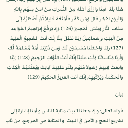
هَذَا بَلَدًا آمِنًا وَارْزُقْ أَهْلَهُ مِنَ الثَّمَرَاتِ مَنْ آمَنَ مِنْهُم بِاللّهِ
وَالْيَوْمِ الآخِرِ قَالَ وَمَن كَفَرَ فَأُمَتِّعُهُ قَلِيلاً ثُمَّ أَضْطَرُّهُ إِلَى
عَذَابِ النَّارِ وَبِئْسَ الْمَصِيرُ (126) وَإِذْ يَرْفَعُ إِبْرَاهِيمُ الْقَوَاعِدَ
مِنَ الْبَيْتِ وَإِسْمَاعِيلُ رَبَّنَا تَقَبَّلْ مِنَّا إِنَّكَ أَنتَ السَّمِيعُ الْعَلِيمُ
(127) رَبَّنَا وَاجْعَلْنَا مُسْلِمَيْنِ لَكَ وَمِن ذُرِّيَّتِنَا أُمَّةً مُّسْلِمَةً لَّكَ
وَأَرِنَا مَنَاسِكَنَا وَتُبْ عَلَيْنَآ إِنَّكَ أَنتَ التَّوَّابُ الرَّحِيمُ (128) رَبَّنَا
وَابْعَثْ فِيهِمْ رَسُولاً مِّنْهُمْ يَتْلُو عَلَيْهِمْ آيَاتِكَ وَيُعَلِّمُهُمُ الْكِتَابَ
وَالْحِكْمَةَ وَيُزَكِّيهِمْ إِنَّكَ أَنتَ العَزِيزُ الحَكِيمُ (129)
بيان
قوله تعالى: و إذ جعلنا البيت مثابة للناس و أمنا إشارة إلى
تشريع الحج و الأمن في البيت، و المثابة هي المرجع، من ثاب