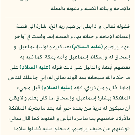
بالإمامة و بنائه الكعبة و دعوته بالبعثة.
فقوله تعالى: و إذ ابتلى إبراهيم ربه إلخ، إشارة إلى قصة
إعطائه الإمامة و حبائه بها، و القصة إنما وقعت في أواخر
عهد إبراهيم
(عليه السلام)
بعد كبره و تولد إسماعيل، و
إسحاق له و إسكانه إسماعيل و أمه بمكة، كما تنبه به
بعضهم أيضا، و الدليل على ذلك قوله
(عليه السلام)
على
ما حكاه الله سبحانه بعد قوله تعالى له: إني جاعلك للناس
إماما، قال و من ذريتي، فإنه
(عليه السلام)
قبل مجيء
الملائكة ببشارة إسماعيل، و إسحاق، ما كان يعلم و لا يظن
أن سيكون له ذرية من بعده حتى أنه بعد ما بشرته الملائكة
بالأولاد خاطبهم بما ظاهره اليأس و القنوط كما قال تعالى:
«و نبئهم عن ضيف إبراهيم، إذ دخلوا عليه فقالوا سلاما