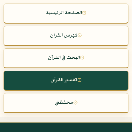
۞
الصفحة الرئيسية
۞
فهرس القرآن
۞
البحث في القرآن
۞
تفسير القرآن
۞
محفظتي