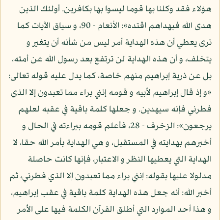
هؤلاء فقد وكلنا بها قوما ليسوا بها بكافرين. أولئك الذين
هدى الله فبهداهم اقتده»: الأنعام - 90، و سياق الآيات كما
ترى يعطي أن هذه الهداية أمر ليس من شأنه أن يتغير و
يتخلف، و أن هذه الهداية لن ترتفع بعد رسول الله عن أمته،
بل عن ذرية إبراهيم منهم خاصة، كما يدل عليه قوله تعالى:
«و إذ قال إبراهيم لأبيه و قومه إنني براء مما تعبدون إلا الذي
فطرني فإنه سيهدين. و جعلها كلمة باقية في عقبه لعلهم
يرجعون»: الزخرف - 28، فأعلم قومه ببراءته في الحال و
أخبرهم بهدايته في المستقبل، و هي الهداية بأمر الله حقا، لا
الهداية التي يعطيها النظر و الاعتبار، فإنها كانت حاصلة
مدلولا عليها بقوله: إنني براء مما تعبدون إلا الذي فطرني، ثم
أخبر الله: أنه جعل هذه الهداية كلمة باقية في عقب إبراهيم،
و هذا أحد الموارد التي أطلق القرآن الكلمة فيها على الأمر