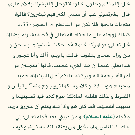
قال: إنا منكم وجلون، قالوا: لا توجل إنا نبشرك بغلام عليم،
قال أ بشرتموني على أن مسني الكبر فبم تبشرون؟ قالوا،
بشرناك بالحق فلا تكن من القانطين»:، الحجر - 55، و
كذلك زوجته على ما حكاه الله تعالى في قصة بشارته أيضا إذ
قال تعالى: «و امرأته قائمة فضحكت، فبشرناها بإسحق و
من وراء إسحاق يعقوب، قالت، يا ويلتى أ ألد و أنا عجوز و
هذا بعلي شيخا إن هذا لشيء عجيب، قالوا أ تعجبين من
أمر الله، رحمة الله و بركاته عليكم أهل البيت إنه حميد
مجيد»: هود - 73، و كلامهما كما ترى يلوح منه آثار اليأس و
القنوط و لذلك قابلته الملائكة بنوع كلام فيه تسليتهما و
تطييب أنفسهما فما كان هو و لا أهله يعلم أن سيرزق ذرية،
و قوله
(عليه السلام)
: و من ذريتي، بعد قوله تعالى: إني
جاعلك للناس إماما، قول من يعتقد لنفسه ذرية، و كيف