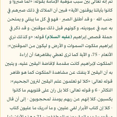
ثم إنه تعالى بين سبب موهبة الإمامة بقوله: «لما صبروا و
كانوا بآياتنا يوقنون الآية» فبين أن الملاك في ذلك صبرهم في
جنب الله - و قد أطلق الصبر - فهو في كل ما يبتلي و يمتحن
به عبد في عبوديته، و كونهم قبل ذلك موقنين، و قد ذكر في
جملة قصص إبراهيم
(عليه السلام)
قوله: «و كذلك نري
إبراهيم ملكوت السموات و الأرض و ليكون من الموقنين»:
الأنعام - 75، و الآية كما ترى تعطي بظاهرها: أن إراءة
الملكوت لإبراهيم كانت مقدمة لإفاضة اليقين عليه، و يتبين
به أن اليقين لا ينفك عن مشاهدة الملكوت كما هو ظاهر
قوله تعالى: «كلا لو تعلمون علم اليقين لترون الجحيم»:
التكاثر - 6 و قوله تعالى: كلا بل ران على قلوبهم ما كانوا
يكسبون، كلا إنهم عن ربهم يومئذ لمحجوبون - إلى أن قال
- كلا إن كتاب الأبرار لفي عليين، و ما أدريك ما عليون كتاب