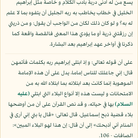
يسع من له أدنى دربة بأدب الكلام و خاصة مثل إبراهيم
الخليل في خطاب يخاطب به ربه الجليل أن يتفوه بما لا علم
له به؟ و لو كان ذلك لكان من الواجب أن يقول: و من ذريتي
إن رزقتني ذرية أو ما يؤدي هذا المعنى فالقصة واقعة كما
ذكرنا في أواخر عهد إبراهيم بعد البشارة.
على أن قوله تعالى: و إذ ابتلى إبراهيم ربه بكلمات فأتمهن
قال: إني جاعلك للناس إماما، يدل على أن هذه الإمامة
الموهوبة إنما كانت بعد ابتلائه بما ابتلاه الله به من
الامتحانات و ليست هذه إلا أنواع البلاء التي ابتلي
(عليه
السلام)
بها في حياته، و قد نص القرآن على أن من أوضحها
بلاء قضية ذبح إسماعيل، قال تعالى: «قال يا بني إني أرى في
المنام أني أذبحك» إلى أن قال: إن هذا لهو البلاء المبين»:
الصافات - 106.