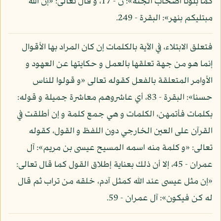
كما بلونا أصحاب الجنة»: ن - 17، و قال تعالى: «إن الله
مبتليكم بنهر»: البقرة - 249.
فتعلق الابتلاء، في الآية بالكلمات إن كان المراد بها الأقوال
إنما هو من جهة تعلقها بالعمل و حكايتها عن العهود و
الأوامر المتعلقة بالفعل كقوله تعالى «و قولوا للناس
حسنا»: البقرة - 83، أي عاشروهم معاشرة جميلة و قوله:
بكلمات فأتمهن، الكلمات و هي جمع كلمة و إن أطلقت في
القرآن على العين الخارجي دون اللفظ و القول، كقوله
تعالى: «و كلمة منه اسمه المسيح عيسى بن مريم»: آل
عمران - 45، إلا أن ذلك بعناية إطلاق القول كما قال تعالى:
«إن مثل عيسى عند الله كمثل آدم، خلقه من تراب ثم قال
له كن فيكون»: آل عمران - 59.