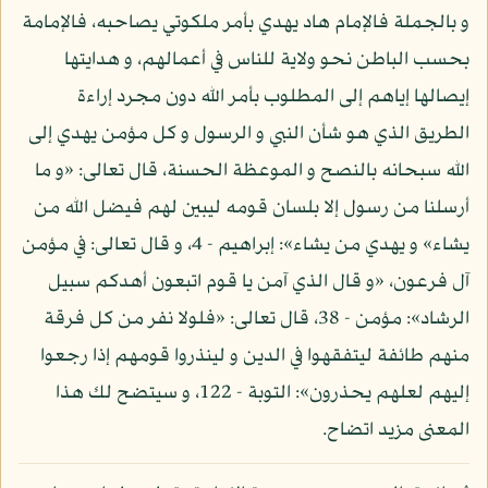
و بالجملة فالإمام هاد يهدي بأمر ملكوتي يصاحبه، فالإمامة
بحسب الباطن نحو ولاية للناس في أعمالهم، و هدايتها
إيصالها إياهم إلى المطلوب بأمر الله دون مجرد إراءة
الطريق الذي هو شأن النبي و الرسول و كل مؤمن يهدي إلى
الله سبحانه بالنصح و الموعظة الحسنة، قال تعالى: «و ما
أرسلنا من رسول إلا بلسان قومه ليبين لهم فيضل الله من
يشاء» و يهدي من يشاء»: إبراهيم - 4، و قال تعالى: في مؤمن
آل فرعون، «و قال الذي آمن يا قوم اتبعون أهدكم سبيل
الرشاد»: مؤمن - 38، قال تعالى: «فلولا نفر من كل فرقة
منهم طائفة ليتفقهوا في الدين و لينذروا قومهم إذا رجعوا
إليهم لعلهم يحذرون»: التوبة - 122، و سيتضح لك هذا
المعنى مزيد اتضاح.