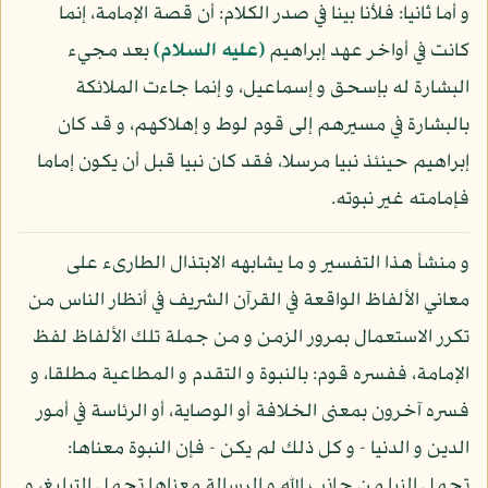
و أما ثانيا: فلأنا بينا في صدر الكلام: أن قصة الإمامة، إنما
كانت في أواخر عهد إبراهيم
(عليه السلام)
بعد مجيء
البشارة له بإسحق و إسماعيل، و إنما جاءت الملائكة
بالبشارة في مسيرهم إلى قوم لوط و إهلاكهم، و قد كان
إبراهيم حينئذ نبيا مرسلا، فقد كان نبيا قبل أن يكون إماما
فإمامته غير نبوته.
و منشأ هذا التفسير و ما يشابهه الابتذال الطارىء على
معاني الألفاظ الواقعة في القرآن الشريف في أنظار الناس من
تكرر الاستعمال بمرور الزمن و من جملة تلك الألفاظ لفظ
الإمامة، ففسره قوم: بالنبوة و التقدم و المطاعية مطلقا، و
فسره آخرون بمعنى الخلافة أو الوصاية، أو الرئاسة في أمور
الدين و الدنيا - و كل ذلك لم يكن - فإن النبوة معناها:
تحمل النبإ من جانب الله و الرسالة معناها تحمل التبليغ، و