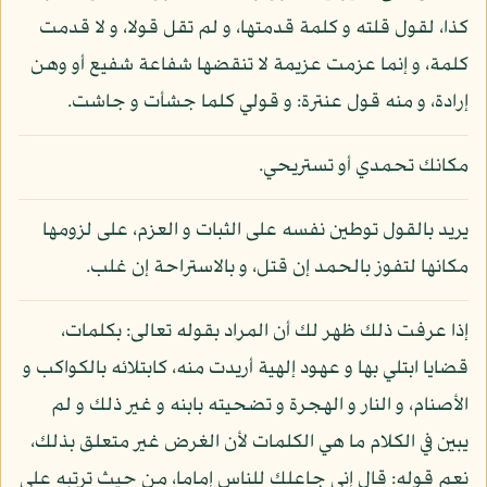
كذا، لقول قلته و كلمة قدمتها، و لم تقل قولا، و لا قدمت
كلمة، و إنما عزمت عزيمة لا تنقضها شفاعة شفيع أو وهن
إرادة، و منه قول عنترة: و قولي كلما جشأت و جاشت.
مكانك تحمدي أو تستريحي.
يريد بالقول توطين نفسه على الثبات و العزم، على لزومها
مكانها لتفوز بالحمد إن قتل، و بالاستراحة إن غلب.
إذا عرفت ذلك ظهر لك أن المراد بقوله تعالى: بكلمات،
قضايا ابتلي بها و عهود إلهية أريدت منه، كابتلائه بالكواكب و
الأصنام، و النار و الهجرة و تضحيته بابنه و غير ذلك و لم
يبين في الكلام ما هي الكلمات لأن الغرض غير متعلق بذلك،
نعم قوله: قال إني جاعلك للناس إماما، من حيث ترتبه على