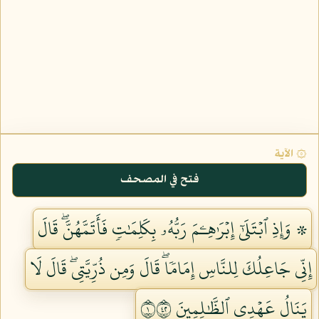
۞ الآية
فتح في المصحف
۞ وَإِذِ ٱبۡتَلَىٰٓ إِبۡرَٰهِـۧمَ رَبُّهُۥ بِكَلِمَٰتٖ فَأَتَمَّهُنَّۖ قَالَ
إِنِّي جَاعِلُكَ لِلنَّاسِ إِمَامٗاۖ قَالَ وَمِن ذُرِّيَّتِيۖ قَالَ لَا
يَنَالُ عَهۡدِي ٱلظَّٰلِمِينَ ١٢٤