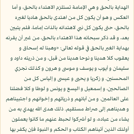
الهداية بالحق و هي الإمامة تستلزم الاهتداء بالحق، و أما
العكس و هو أن يكون كل من اهتدى بالحق هاديا لغيره
بالحق، حتى يكون كل نبي لاهتدائه بالذات إماما، فلم يتبين
بعد، و قد ذكر سبحانه هذا الاهتداء بالحق، من غير أن يقرنه
بهداية الغير بالحق في قوله تعالى: «وهبنا له إسحاق و
يعقوب كلا هدينا و نوحا هدينا من قبل، و من ذريته داود و
سليمان و أيوب و يوسف و موسى و هرون و كذلك نجزي
المحسنين. و زكريا و يحيى و عيسى و إلياس كل من
الصالحين، و إسمعيل و اليسع و يونس و لوطا و كلا فضلنا
على العالمين. و من آبائهم و ذرياتهم و إخوانهم و اجتبيناهم
و هديناهم إلى صراط مستقيم. ذلك هدى الله يهدي به من
يشاء من عباده، و لو أشركوا لحبط عنهم ما كانوا يعملون
أولئك الذين آتيناهم الكتاب و الحكم و النبوة فإن يكفر بها