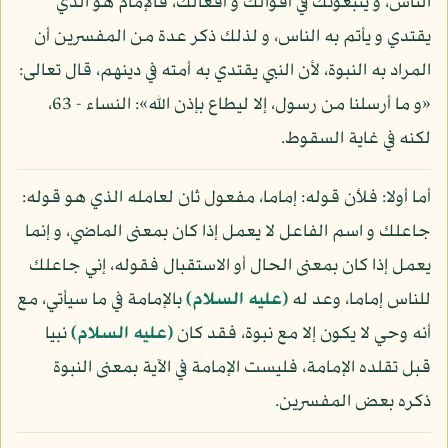
الناس، و يتبعونك في أقوالك و أفعالك، فالإمام هو الذي
يقتدي و يأتم به الناس، و لذلك ذكر عدة من المفسرين أن
المراد به النبوة، لأن النبي يقتدي به أمته في دينهم، قال تعالى:
«و ما أرسلنا من رسول، إلا ليطاع بإذن الله»: النساء - 63،
لكنه في غاية السقوط.
أما أولا: فلأن قوله: إماما، مفعول ثان لعامله الذي هو قوله:
جاعلك و اسم الفاعل لا يعمل إذا كان بمعنى الماضي، و إنما
يعمل إذا كان بمعنى الحال أو الاستقبال فقوله، إني جاعلك
للناس إماما، وعد له
(عليه السلام)
بالإمامة في ما سيأتي، مع
أنه وحي لا يكون إلا مع نبوة، فقد كان
(عليه السلام)
نبيا
قبل تقلده الإمامة، فليست الإمامة في الآية بمعنى النبوة
ذكره بعض المفسرين.