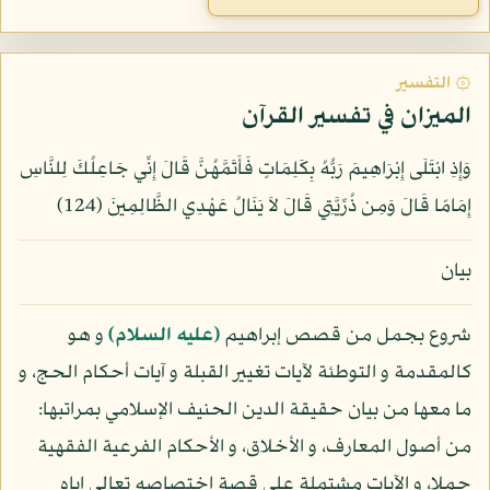
۞ التفسير
الميزان في تفسير القرآن
وَإِذِ ابْتَلَى إِبْرَاهِيمَ رَبُّهُ بِكَلِمَاتٍ فَأَتَمَّهُنَّ قَالَ إِنِّي جَاعِلُكَ لِلنَّاسِ
إِمَامًا قَالَ وَمِن ذُرِّيَّتِي قَالَ لاَ يَنَالُ عَهْدِي الظَّالِمِينَ (124)
بيان
شروع بجمل من قصص إبراهيم
(عليه السلام)
و هو
كالمقدمة و التوطئة لآيات تغيير القبلة و آيات أحكام الحج، و
ما معها من بيان حقيقة الدين الحنيف الإسلامي بمراتبها:
من أصول المعارف، و الأخلاق، و الأحكام الفرعية الفقهية
جملا، و الآيات مشتملة على قصة اختصاصه تعالى إياه