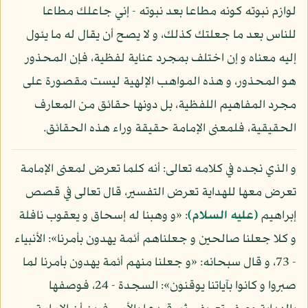
لوازم نبوته كونه مطاعا بعد نبوته - إني جاعلك مطاعا
للناس بعد ما جعلتك كذلك، و لا يصح أن يقال له ما يئول
إليه معناه و إن اختلف بمجرد عناية لفظية، فإن المحذور
هو المحذور، و هذه المواهب الإلهية ليست مقصورة على
مجرد المفاهيم اللفظية، بل دونها حقائق من المعارف
الحقيقية، فلمعنى الإمامة حقيقة وراء هذه الحقائق.
و الذي نجده في كلامه تعالى: أنه كلما تعرض لمعنى الإمامة
تعرض معها للهداية تعرض التفسير، قال تعالى في قصص
إبراهيم
(عليه السلام)
: «و وهبنا له إسحاق و يعقوب نافلة
و كلا جعلنا صالحين و جعلناهم أئمة يهدون بأمرنا»: الأنبياء
- 73، و قال سبحانه: «و جعلنا منهم أئمة يهدون بأمرنا لما
صبروا و كانوا بآياتنا يوقنون»: السجدة - 24، فوصفها