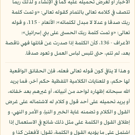
الأخبار أو لغرض تحميله عليه كما في الإنشاء و لذلك ربما
تتصف في كلامه تعالى بالتمام كقوله تعالى: «و تمت كلمة
ربك صدقا و عدلا لا مبدل لكلماته»: الأنعام - 115، و قوله
تعالى: «و تمت كلمة ربك الحسنى على بني إسرائيل»:
الأعراف - 136، كأن الكلمة إذا صدرت عن قائلها فهي ناقصة
بعد، لم تتم، حتى تلبس لباس العمل و تعود صدقا.
و هذا لا ينافي كون قوله تعالى فعله، فإن الحقائق الواقعية
لها حكم، و للعنايات الكلامية اللفظية حكم آخر، فما يريد
الله سبحانه إظهاره لواحد من أنبيائه، أو غيرهم بعد خفائه،
أو يريد تحميله على أحد قول و كلام له لاشتماله على غرض
القول و الكلام و تضمنه غاية الخبر و النبإ، و الأمر و النهي، و
إطلاق القول و الكلمة على مثل ذلك شائع في الاستعمال إذا
اشتمل على ما يؤديه القول و الكلمة، تقول: لأفعلن كذا و