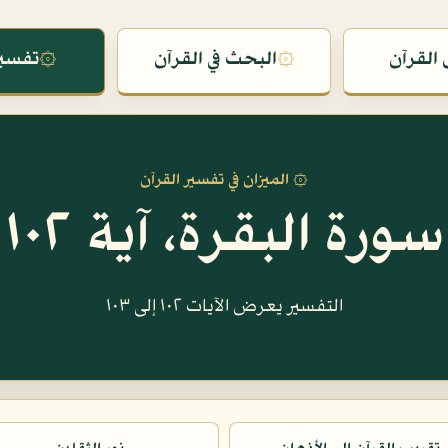
القرآن
۞
البحث في القرآن
۞
تفسير
۞ الميزان في تفسير القرآن
سورة البقرة، آية ١٠٢
التفسير يعرض الآيات ١٠٢ إلى ١٠٣