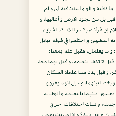
 نافية و الواو استينافية أي و لم
قيل بل من نجود الأرض و أعاليها، و
ام إن قرأناه، بكسر اللام كما قرىء
ه المشهور و اختلفوا في قوله: ببابل،
: و ما يعلمان، فقيل علم بمعناه
قيل لا تكفر بتعلمه، و قيل بهما معا،
، و قيل بدلا مما علماه الملكان
و بغضا بينهما، و قيل إنهم يغرون
يسعون بينهما بالنميمة و الوشاية
جمله، و هناك اختلافات أخر في
ثيل؟ أو غير ذلك؟ و إذا ضربت بعض