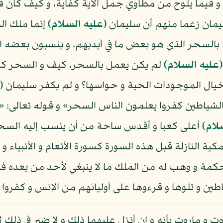
و فيما يلوح من مطاوي جمل الآية كفاية، و كيف كان فيل
ليمان زعما منهم أن سليمان
(عليه السلام)
إنما ملك ا
ها بالسحر الذي هو بعض ما في أيديهم، و ينسبون بعضه ال
(عليه السلام)
لم يكن يعمل بالسحر، كيف و السحر كفر
 خيال الموجودات الحية و حواسها؟ و لم يكفر سليمان
(
الشياطين كفروا يعلمون الناس السحر» و قوله تعالى: «و
لام)
أعلى كعبا و أقدس ساحة من أن ينسب إليه السحر و
ة النازلة قبل هذه السورة كسورة الأنعام و الأنبياء و 
 و الحكمة و وهب له من الملك ما لا ينبغي لأحد من بع
اطين و تلوها و قرءوها على أوليائهم من الإنس و كفروا
وت و ماروت بأنه و إن أنزل عليهما ذلك و لا ضير في ذلك ل