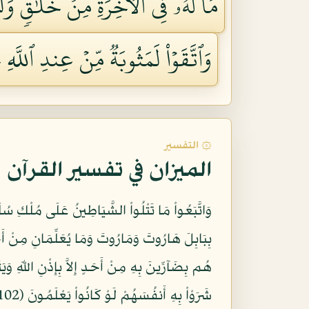
مَا لَهُۥ فِي ٱلۡأٓخِرَةِ مِنۡ خَلَٰقٖۚ وَلَب
وَٱتَّقَوۡاْ لَمَثُوبَةٞ مِّنۡ عِندِ ٱللَّهِ خَ
۞ التفسير
الميزان في تفسير القرآن
وَاتَّبَعُواْ مَا تَتْلُواْ الشَّيَاطِينُ عَلَى مُلْكِ سُ
بِبَابِلَ هَارُوتَ وَمَارُوتَ وَمَا يُعَلِّمَانِ مِنْ أَحَد
هُم بِضَآرِّينَ بِهِ مِنْ أَحَدٍ إِلاَّ بِإِذْنِ اللّهِ وَ
شَرَوْاْ بِهِ أَنفُسَهُمْ لَوْ كَانُواْ يَعْلَمُونَ (102) وَلَوْ أَنَّهُمْ آمَنُواْ واتَّقَوْا لَمَثُوبَةٌ مِّنْ عِندِ اللَّه خَيْرٌ لَّوْ كَانُواْ يَعْلَمُونَ (103)