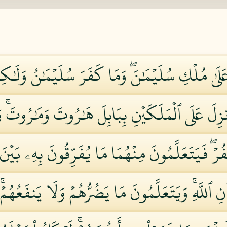
 عَلَىٰ مُلۡكِ سُلَيۡمَٰنَۖ وَمَا كَفَرَ سُلَيۡمَٰنُ وَلَٰك
زِلَ عَلَى ٱلۡمَلَكَيۡنِ بِبَابِلَ هَٰرُوتَ وَمَٰرُوتَۚ وَ
ۡفُرۡۖ فَيَتَعَلَّمُونَ مِنۡهُمَا مَا يُفَرِّقُونَ بِهِۦ بَيۡن
ِ ٱللَّهِۚ وَيَتَعَلَّمُونَ مَا يَضُرُّهُمۡ وَلَا يَنفَعُهُمۡۚ