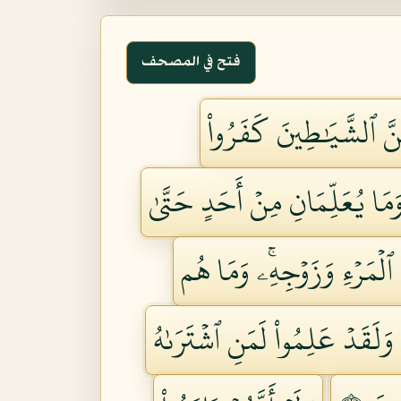
فتح في المصحف
ِنَّ ٱلشَّيَٰطِينَ كَفَرُواْ
مَا يُعَلِّمَانِ مِنۡ أَحَدٍ حَتَّىٰ
َ ٱلۡمَرۡءِ وَزَوۡجِهِۦۚ وَمَا هُم
 وَلَقَدۡ عَلِمُواْ لَمَنِ ٱشۡتَرَىٰهُ