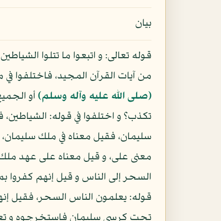
بيان
قوله تعالى: و اتبعوا ما تتلوا الشياطي
من آيات القرآن المجيد، فاختلفوا في مر
(صلى الله عليه وآله وسلم)
أو الجميع؟
تكذب؟ و اختلفوا في قوله: الشياطين، 
سليمان، فقيل معناه في ملك سليمان، 
معنى على، و قيل معناه على عهد ملك 
السحر إلى الناس و قيل إنهم كفروا بم
قوله: يعلمون الناس السحر، فقيل إنه
تحت كرسي سليمان فاستخرجوه و تعلموه