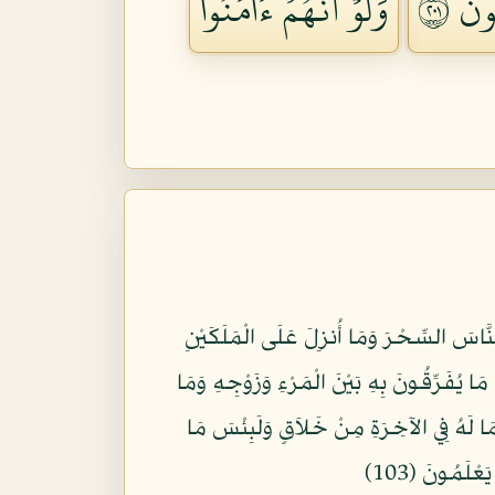
َ ١٠٢
وَلَوۡ أَنَّهُمۡ ءَامَنُواْ
لنَّاسَ السِّحْرَ وَمَا أُنزِلَ عَلَى الْمَلَكَيْنِ
َا يُفَرِّقُونَ بِهِ بَيْنَ الْمَرْءِ وَزَوْجِهِ وَمَا
ُ مَا لَهُ فِي الآخِرَةِ مِنْ خَلاَقٍ وَلَبِئْسَ مَا