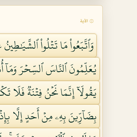
۞ الآية
وَٱتَّبَعُواْ مَا تَتۡلُواْ ٱلشَّيَٰطِينُ
يُعَلِّمُونَ ٱلنَّاسَ ٱلسِّحۡرَ وَمَآ أُن
يَقُولَآ إِنَّمَا نَحۡنُ فِتۡنَةٞ فَلَا تَك
بِضَآرِّينَ بِهِۦ مِنۡ أَحَدٍ إِلَّا بِإِذۡن