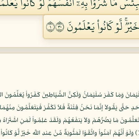
ِئۡسَ مَا شَرَوۡاْ بِهِۦٓ أَنفُسَهُمۡۚ لَوۡ كَانُواْ يَعۡلَمُون
يۡرٞۚ لَّوۡ كَانُواْ يَعۡلَمُونَ ١٠٣
لَيْمَانَ وَمَا كَفَرَ سُلَيْمَانُ وَلَكِنَّ الشَّيْاطِينَ كَفَرُواْ يُعَلِّمُونَ ا
ٍ حَتَّى يَقُولاَ إِنَّمَا نَحْنُ فِتْنَةٌ فَلاَ تَكْفُرْ فَيَتَعَلَّمُونَ مِنْهُمَا م
يَتَعَلَّمُونَ مَا يَضُرُّهُمْ وَلاَ يَنفَعُهُمْ وَلَقَدْ عَلِمُواْ لَمَنِ اشْتَرَاه