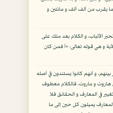
 ما يقرب من ألف ألف و مائتين و
ر الألباب، و الكلام بعد متك على
ة و هي قوله تعالى: «أ فمن كان
ينهم، و أنهم كانوا يستندون في أصله
ل هاروت و ماروت، فالكلام معطوف
يير في المعارف و الحقائق فلا
المعارف يميلون كل حين إلى ما