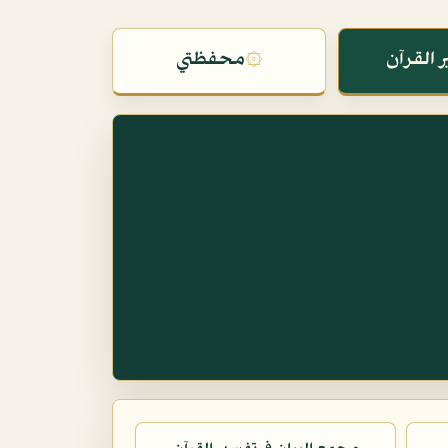
 القرآن
۞
محفظتي