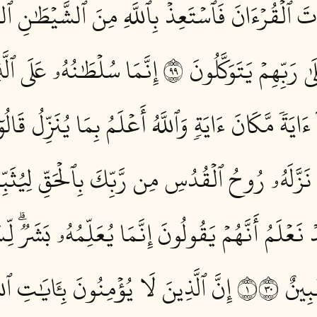
أۡتَ ٱلۡقُرۡءَانَ فَٱسۡتَعِذۡ بِٱللَّهِ مِنَ ٱلشَّيۡطَٰنِ ٱلرّ
رَبِّهِمۡ يَتَوَكَّلُونَ ٩٩
إِنَّمَا سُلۡطَٰنُهُۥ عَلَى ٱلَّ
آ ءَايَةٗ مَّكَانَ ءَايَةٖ وَٱللَّهُ أَعۡلَمُ بِمَا يُنَزِّلُ قَالُوٓ
نَزَّلَهُۥ رُوحُ ٱلۡقُدُسِ مِن رَّبِّكَ بِٱلۡحَقِّ لِيُثَب
ۡ نَعۡلَمُ أَنَّهُمۡ يَقُولُونَ إِنَّمَا يُعَلِّمُهُۥ بَشَرٞۗ ل
ينٌ ١٠٣
إِنَّ ٱلَّذِينَ لَا يُؤۡمِنُونَ بِـَٔايَٰتِ ٱللّ