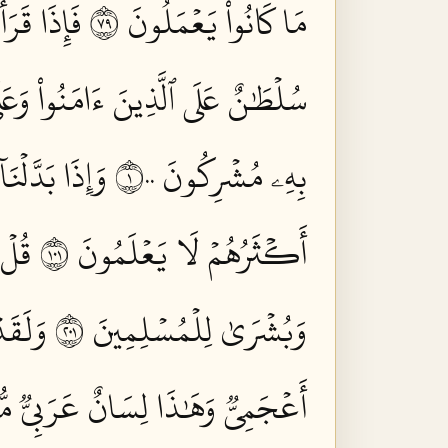
مَا كَانُواْ يَعۡمَلُونَ ٩٧
فَإِذَا قَرَ
سُلۡطَٰنٌ عَلَى ٱلَّذِينَ ءَامَنُواْ وَعَلَىٰ 
بِهِۦ مُشۡرِكُونَ ١٠٠
وَإِذَا بَدَّلۡنَ
أَكۡثَرُهُمۡ لَا يَعۡلَمُونَ ١٠١
قُلۡ 
وَبُشۡرَىٰ لِلۡمُسۡلِمِينَ ١٠٢
وَلَقَد
أَعۡجَمِيّٞ وَهَٰذَا لِسَانٌ عَرَبِيّٞ مُّبِ