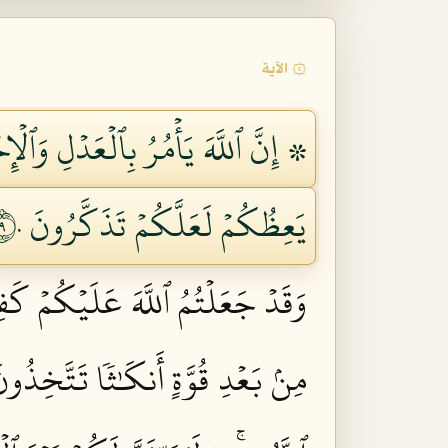
۞ الآية
۞ إِنَّ ٱللَّهَ يَأۡمُرُ بِٱلۡعَدۡلِ وَٱلۡ
يَعِظُكُمۡ لَعَلَّكُمۡ تَذَكَّرُونَ ٩٠
وَقَدۡ جَعَلۡتُمُ ٱللَّهَ عَلَيۡكُمۡ كَفِيل
مِنۢ بَعۡدِ قُوَّةٍ أَنكَٰثٗا تَتَّخِذُونَ 