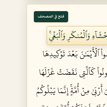
فتح في المصحف
ۡشَآءِ وَٱلۡمُنكَرِ وَٱلۡبَغۡيِۚ
ُواْ ٱلۡأَيۡمَٰنَ بَعۡدَ تَوۡكِيدِهَا
نُواْ كَٱلَّتِي نَقَضَتۡ غَزۡلَهَا
ۡبَىٰ مِنۡ أُمَّةٍۚ إِنَّمَا يَبۡلُوكُمُ