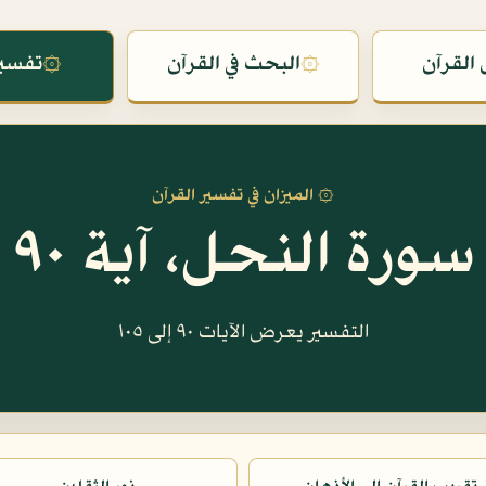
القرآن
۞
البحث في القرآن
۞
تفسير
۞ الميزان في تفسير القرآن
سورة النحل، آية ٩٠
التفسير يعرض الآيات ٩٠ إلى ١٠٥