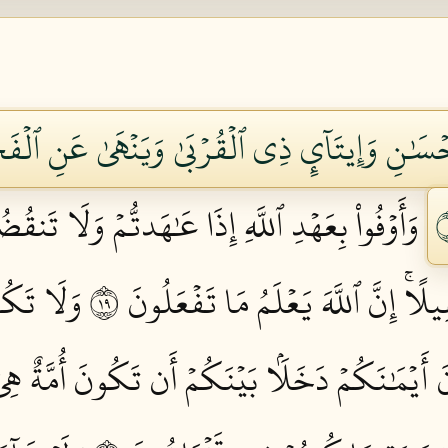
إِحۡسَٰنِ وَإِيتَآيِٕ ذِي ٱلۡقُرۡبَىٰ وَيَنۡهَىٰ عَنِ ٱلۡفَح
وَأَوۡفُواْ بِعَهۡدِ ٱللَّهِ إِذَا عَٰهَدتُّمۡ وَلَا تَنقُض
ًاۚ إِنَّ ٱللَّهَ يَعۡلَمُ مَا تَفۡعَلُونَ ٩١
وَلَا تَكُو
أَيۡمَٰنَكُمۡ دَخَلَۢا بَيۡنَكُمۡ أَن تَكُونَ أُمَّةٌ هِيَ أَر