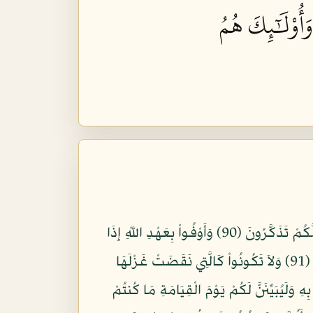
َأُوْلَٰٓئِكَ هُمُ
إِنَّ اللّهَ يَأْمُرُ بِالْعَدْلِ وَالإِحْسَانِ وَإِيتَاء ذِي الْقُرْبَى وَيَنْهَى عَنِ الْفَحْشَاء وَالْمُنكَرِ وَالْبَغْيِ يَعِظُكُمْ لَعَلَّكُمْ تَذَكَّرُونَ (90) وَأَوْفُواْ بِعَهْدِ اللّهِ إِذَا
عَاهَدتُّمْ وَلاَ تَنقُضُواْ الأَيْمَانَ بَعْدَ تَوْكِيدِهَا وَقَدْ جَعَلْتُمُ اللّهَ عَلَيْكُمْ كَفِيلاً إِنَّ اللّهَ يَعْلَمُ مَا تَفْعَلُونَ (91) وَلاَ تَكُونُواْ كَالَّتِي نَقَضَتْ غَزْلَهَا
ِ وَلَيُبَيِّنَنَّ لَكُمْ يَوْمَ الْقِيَامَةِ مَا كُنتُمْ