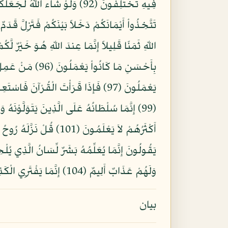
بِأَحْسَنِ مَا كَا
وَلَهُمْ عَذَابٌ أَلِيمٌ (104) إِنَّمَا يَفْتَرِي الْكَذِبَ الَّذِينَ لاَ يُؤْمِنُونَ بِآيَاتِ اللّهِ وَأُوْلئِكَ هُمُ الْكَاذِبُونَ (105)
بيان