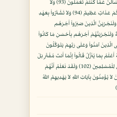
فِيهِ تَخْتَلِفُونَ (92) وَلَوْ شَاء اللّهُ لَجَعَلَكُمْ أُمَّةً وَاحِدَةً وَلكِن يُضِلُّ مَن يَشَاء وَيَهْدِي مَن يَشَاء وَلَتُسْأَلُنَّ عَمَّا كُنتُمْ تَعْمَلُونَ (93) وَلاَ
تَتَّخِذُواْ أَيْمَانَكُمْ دَخَلاً بَيْنَكُمْ فَتَزِلَّ قَدَمٌ بَعْدَ ثُبُوتِهَا وَتَذُوقُواْ الْسُّوءَ بِمَا صَدَدتُّمْ عَن سَبِيلِ اللّهِ وَلَكُمْ عَذَابٌ عَظِيمٌ (94) وَلاَ تَشْتَرُواْ بِعَهْدِ
عِندَكُمْ يَنفَدُ وَمَا عِندَ اللّهِ بَاقٍ وَلَنَجْزِيَنَّ الَّذِينَ صَبَرُواْ أَجْرَهُم
يَاةً طَيِّبَةً وَلَنَجْزِيَنَّهُمْ أَجْرَهُم بِأَحْسَنِ مَا كَانُواْ
طَانِ الرَّجِيمِ (98) إِنَّهُ لَيْسَ لَهُ سُلْطَانٌ عَلَى الَّذِينَ آمَنُواْ وَعَلَى رَبِّهِمْ يَتَوَكَّلُونَ
نَ (100) وَإِذَا بَدَّلْنَا آيَةً مَّكَانَ آيَةٍ وَاللّهُ أَعْلَمُ بِمَا يُنَزِّلُ قَالُواْ إِنَّمَا أَنتَ مُفْتَرٍ بَلْ
أَكْثَرُهُمْ لاَ يَعْلَمُونَ (101) قُلْ نَزَّلَهُ رُوحُ الْقُدُسِ مِن رَّبِّكَ بِالْحَقِّ لِيُثَبِّتَ الَّذِينَ آمَنُواْ وَهُدًى وَبُشْرَى لِلْمُسْلِمِينَ (102) وَلَقَدْ نَعْلَمُ أَنَّهُمْ
ِّسَانُ الَّذِي يُلْحِدُونَ إِلَيْهِ أَعْجَمِيٌّ وَهَذَا لِسَانٌ عَرَبِيٌّ مُّبِينٌ (103) إِنَّ الَّذِينَ لاَ يُؤْمِنُونَ بِآيَاتِ اللّهِ لاَ يَهْدِيهِمُ اللّهُ