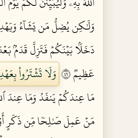
ٱللَّهُ بِهِۦۚ وَلَيُبَيِّنَنَّ لَكُمۡ يَوۡمَ 
وَلَٰكِن يُضِلُّ مَن يَشَآءُ وَيَهۡدِي 
دَخَلَۢا بَيۡنَكُمۡ فَتَزِلَّ قَدَمُۢ بَ
عَظِيمٞ ٩٤
وَلَا تَشۡتَرُواْ بِعَهۡدِ
مَا عِندَكُمۡ يَنفَدُ وَمَا عِندَ ٱللَّهِ
مَنۡ عَمِلَ صَٰلِحٗا مِّن ذَكَرٍ أَوۡ أُن