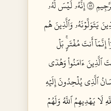
َجِيمِ ٩٨
إِنَّهُۥ لَيۡسَ لَهُۥ
ذِينَ يَتَوَلَّوۡنَهُۥ وَٱلَّذِينَ هُم
اْ إِنَّمَآ أَنتَ مُفۡتَرِۭۚ بَلۡ
ِّتَ ٱلَّذِينَ ءَامَنُواْ وَهُدٗى
ِّسَانُ ٱلَّذِي يُلۡحِدُونَ إِلَيۡهِ
َهِ لَا يَهۡدِيهِمُ ٱللَّهُ وَلَهُمۡ