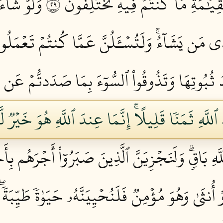
ٱلۡقِيَٰمَةِ مَا كُنتُمۡ فِيهِ تَخۡتَلِفُونَ ٩٢
وَلَوۡ شَآءَ
مَن يَشَآءُۚ وَلَتُسۡـَٔلُنَّ عَمَّا كُنتُمۡ تَعۡمَلُونَ
عۡدَ ثُبُوتِهَا وَتَذُوقُواْ ٱلسُّوٓءَ بِمَا صَدَدتُّمۡ عَ
 ٱللَّهِ ثَمَنٗا قَلِيلًاۚ إِنَّمَا عِندَ ٱللَّهِ هُوَ خَيۡرٞ 
 بَاقٖۗ وَلَنَجۡزِيَنَّ ٱلَّذِينَ صَبَرُوٓاْ أَجۡرَهُم بِأَح
ثَىٰ وَهُوَ مُؤۡمِنٞ فَلَنُحۡيِيَنَّهُۥ حَيَوٰةٗ طَيِّبَةٗۖ 