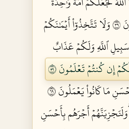
 ٱللَّهُ لَجَعَلَكُمۡ أُمَّةٗ وَٰحِدَةٗ
 ٩٣
وَلَا تَتَّخِذُوٓاْ أَيۡمَٰنَكُمۡ
ن سَبِيلِ ٱللَّهِ وَلَكُمۡ عَذَابٌ
لَّكُمۡ إِن كُنتُمۡ تَعۡلَمُونَ ٩٥
ۡسَنِ مَا كَانُواْ يَعۡمَلُونَ ٩٦
وَلَنَجۡزِيَنَّهُمۡ أَجۡرَهُم بِأَحۡسَنِ