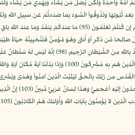
اللّهِ ثَمَنًا قَلِيلاً إِنَّمَا عِندَ اللّهِ هُوَ خَيْرٌ لَّكُمْ إِن كُنتُمْ تَعْلَمُونَ (95) مَا 
نُواْ يَعْمَلُونَ (96) مَنْ عَمِلَ صَالِحًا مِّن ذَكَرٍ أَوْ أُنثَى وَهُوَ مُؤْمِنٌ فَلَنُحْيِيَنَّهُ حَ
يَعْمَلُونَ (97) فَإِذَا قَرَأْتَ الْقُرْآنَ فَاسْتَعِذْ بِاللّهِ مِنَ الشَّيْ
(99) إِنَّمَا سُلْطَانُهُ عَلَى الَّذِينَ يَتَوَلَّوْنَهُ وَالَّذِينَ هُم بِهِ مُشْرِكُو
يَقُولُونَ إِنَّمَا يُعَلِّمُهُ بَشَرٌ ل