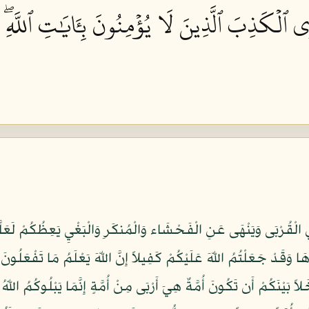
رِي ٱلۡكَذِبَ ٱلَّذِينَ لَا يُؤۡمِنُونَ بِـَٔايَٰتِ ٱللَّهِۖ و
ً بَيْنَكُمْ أَن تَكُونَ أُمَّةٌ هِيَ أَرْبَى مِنْ أُمَّةٍ إِنَّمَا يَبْلُوكُمُ اللّهُ بِه