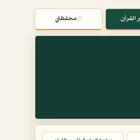
 القرآن
۞
محفظتي