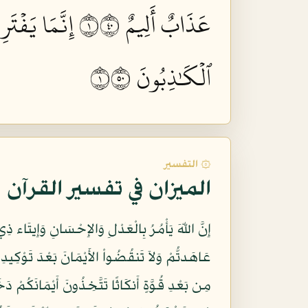
عَذَابٌ أَلِيمٌ ١٠٤
إِنَّمَا يَفۡتَ
ٱلۡكَٰذِبُونَ ١٠٥
۞ التفسير
الميزان في تفسير القرآن
مِن بَعْدِ قُوَّةٍ أَنكَاثًا تَتَّخِذُونَ أَيْمَانَكُمْ دَخَلا