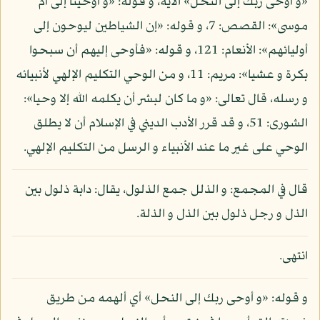
«و أوحى ربك إلى النحل» الآية، و قوله: «و أوحينا إلى أم
موسى»: القصص: 7، و قوله: «إن الشياطين ليوحون إلى
أوليائهم»: الأنعام: 121، و قوله: «فأوحى إليهم أن سبحوا
بكرة و عشيا»: مريم: 11، و من الوحي التكليم الإلهي لأنبيائه
و رسله، قال تعالى: «و ما كان لبشر أن يكلمه الله إلا وحيا»:
الشورى: 51، و قد قرر الأدب الديني في الإسلام أن لا يطلق
الوحي على غير ما عند الأنبياء و الرسل من التكليم الإلهي.
قال في المجمع: و الذلل جمع الذلول، يقال: دابة ذلول بين
الذل و رجل ذلول بين الذل و الذلة.
انتهى.
و قوله: «و أوحى ربك إلى النحل» أي ألهمه من طريق