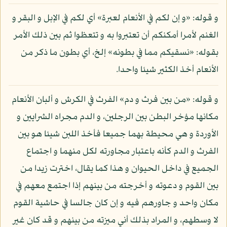
و قوله: «و إن لكم في الأنعام لعبرة» أي لكم في الإبل و البقر و
الغنم لأمرا أمكنكم أن تعتبروا به و تتعظوا ثم بين ذلك الأمر
بقوله: «نسقيكم مما في بطونه» إلخ، أي بطون ما ذكر من
الأنعام أخذ الكثير شيئا واحدا.
و قوله: «من بين فرث و دم» الفرث في الكرش و ألبان الأنعام
مكانها مؤخر البطن بين الرجلين، و الدم مجراه الشرايين و
الأوردة و هي محيطة بهما جميعا فأخذ اللبن شيئا هو بين
الفرث و الدم كأنه باعتبار مجاورته لكل منهما و اجتماع
الجميع في داخل الحيوان و هذا كما يقال، اخترت زيدا من
بين القوم و دعوته و أخرجته من بينهم إذا اجتمع معهم في
مكان واحد و جاورهم فيه و إن كان جالسا في حاشية القوم
لا وسطهم، و المراد بذلك أني ميزته من بينهم و قد كان غير