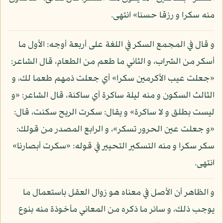
منه سكرا و رزقا حسنا» انتهى.
و قال في المجمع السكر في اللغة على أربعة أوجه: الأول ما
أسكر من الشراب، و الثاني ما طعم من الطعام، قال الشاعر:
«جعلت عيب الأكرمين سكرا» أي جعلت ذمهم طعما لك، و
الثالث السكون و منه ليلة ساكرة أي ساكنة، قال الشاعر: «و
ليست بطلق و لا ساكرة» و يقال: سكرت الريح سكنت، قال:
«و جعلت عين الحرور تسكر»، و الرابع المصدر من قولك:
سكر سكرا و منه التسكير التحيير في قوله: «سكرت أبصارنا»
انتهى.
و الظاهر أن الأصل في معناه هو زوال العقل باستعمال ما
يوجب ذلك، و سائر ما ذكره من المعاني مأخوذة منه بنوع