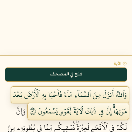
۞ الآية
فتح في المصحف
وَٱللَّهُ أَنزَلَ مِنَ ٱلسَّمَآءِ مَآءٗ فَأَحۡيَا بِهِ ٱلۡأَرۡضَ بَعۡدَ
مَوۡتِهَآۚ إِنَّ فِي ذَٰلِكَ لَأٓيَةٗ لِّقَوۡمٖ يَسۡمَعُونَ ٦٥
وَإِنَّ
لَكُمۡ فِي ٱلۡأَنۡعَٰمِ لَعِبۡرَةٗۖ نُّسۡقِيكُم مِّمَّا فِي بُطُونِهِۦ مِنۢ