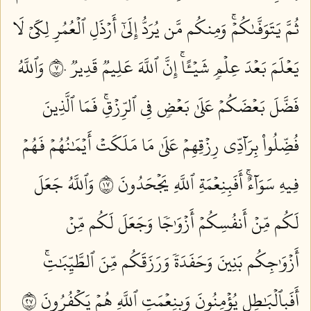
ثُمَّ يَتَوَفَّىٰكُمۡۚ وَمِنكُم مَّن يُرَدُّ إِلَىٰٓ أَرۡذَلِ ٱلۡعُمُرِ لِكَيۡ لَا
يَعۡلَمَ بَعۡدَ عِلۡمٖ شَيۡـًٔاۚ إِنَّ ٱللَّهَ عَلِيمٞ قَدِيرٞ ٧٠
وَٱللَّهُ
فَضَّلَ بَعۡضَكُمۡ عَلَىٰ بَعۡضٖ فِي ٱلرِّزۡقِۚ فَمَا ٱلَّذِينَ
فُضِّلُواْ بِرَآدِّي رِزۡقِهِمۡ عَلَىٰ مَا مَلَكَتۡ أَيۡمَٰنُهُمۡ فَهُمۡ
فِيهِ سَوَآءٌۚ أَفَبِنِعۡمَةِ ٱللَّهِ يَجۡحَدُونَ ٧١
وَٱللَّهُ جَعَلَ
لَكُم مِّنۡ أَنفُسِكُمۡ أَزۡوَٰجٗا وَجَعَلَ لَكُم مِّنۡ
أَزۡوَٰجِكُم بَنِينَ وَحَفَدَةٗ وَرَزَقَكُم مِّنَ ٱلطَّيِّبَٰتِۚ
أَفَبِٱلۡبَٰطِلِ يُؤۡمِنُونَ وَبِنِعۡمَتِ ٱللَّهِ هُمۡ يَكۡفُرُونَ ٧٢