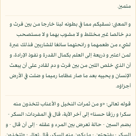
متميز.
و المعنى: نسقيكم مما في بطونه لبنا خارجا من بين فرث و
دم خالصا غير مختلط و لا مشوب بهما و لا مستصحب
لشيء من طعمهما و رائحتهما سائغا للشاربين فذلك عبرة
لمن اعتبر و ذريعة إلى العلم بكمال القدرة و نفوذ الإرادة، و
أن الذي خلص اللبن من بين فرث و دم لقادر على أن يبعث
الإنسان و يحييه بعد ما صار عظاما رميما و ضلت في الأرض
أجزاؤه.
قوله تعالى: «و من ثمرات النخيل و الأعناب تتخذون منه
سكرا و رزقا حسنا» إلى آخر الآية، قال في المفردات: السكر -
بضم السين - حالة تعرض بين المرء و عقله - إلى أن قال - و
السكر - بفتحتين - ما يكون منه السكر، قال تعالى: «تتخذون