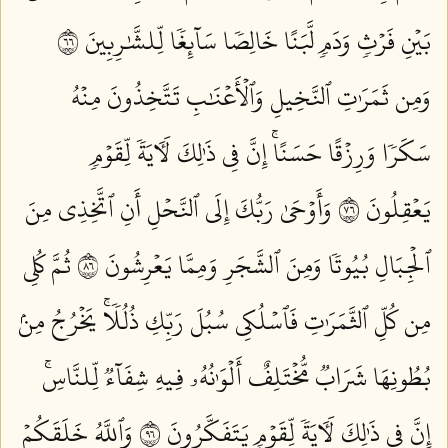
بَيۡنِ فَرۡثٖ وَدَمٖ لَّبَنًا خَالِصٗا سَآئِغٗا لِّلشَّٰرِبِينَ ٦٦
وَمِن ثَمَرَٰتِ ٱلنَّخِيلِ وَٱلۡأَعۡنَٰبِ تَتَّخِذُونَ مِنۡهُ
سَكَرٗا وَرِزۡقًا حَسَنًاۚ إِنَّ فِي ذَٰلِكَ لَأٓيَةٗ لِّقَوۡمٖ
يَعۡقِلُونَ ٦٧
وَأَوۡحَىٰ رَبُّكَ إِلَى ٱلنَّحۡلِ أَنِ ٱتَّخِذِي مِنَ
ٱلۡجِبَالِ بُيُوتٗا وَمِنَ ٱلشَّجَرِ وَمِمَّا يَعۡرِشُونَ ٦٨
ثُمَّ كُلِي
مِن كُلِّ ٱلثَّمَرَٰتِ فَٱسۡلُكِي سُبُلَ رَبِّكِ ذُلُلٗاۚ يَخۡرُجُ مِنۢ
بُطُونِهَا شَرَابٞ مُّخۡتَلِفٌ أَلۡوَٰنُهُۥ فِيهِ شِفَآءٞ لِّلنَّاسِۚ
إِنَّ فِي ذَٰلِكَ لَأٓيَةٗ لِّقَوۡمٖ يَتَفَكَّرُونَ ٦٩
وَٱللَّهُ خَلَقَكُمۡ