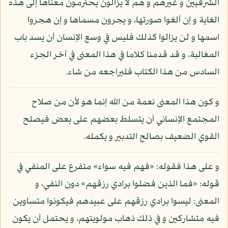
الشرقيين و غيرهم و هم لا يزالون يحترمون معناها إلى هذه
الغاية و إن ألغوا صورتها، و يجرون مسماها و إن هجروا
اسمها و لن يزالوا كذلك فليس في وسع الإنسان أن يسد باب
المغالبة، و قد قدمنا كلاما في هذا المعنى في آخر الجزء
السادس من هذا الكتاب فليراجعه من شاء.
و كون هذا المعنى نعمة من الله إنما هو لأن من صلاح
المجتمع الإنساني أن يتسلط بعضهم على بعض فيصلح
القوي الضعيف بصالح التدبير و يكمله.
و على هذا فقوله: «فهم فيه سواء» متفرع على المنفي في
قوله: «فما الذين فضلوا برادي رزقهم» دون النفي، و
المعنى: ليسوا برادي رزقهم على عبيدهم فيكونوا متساوين
فيه متشاركين و في ذلك ذهاب مولويتهم، و يحتمل أن يكون