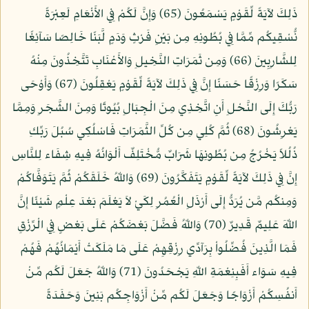
ذَلِكَ لآيَةً لِّقَوْمٍ يَسْمَعُونَ (65) وَإِنَّ لَكُمْ فِي الأَنْعَامِ لَعِبْرَةً
نُّسْقِيكُم مِّمَّا فِي بُطُونِهِ مِن بَيْنِ فَرْثٍ وَدَمٍ لَّبَنًا خَالِصًا سَآئِغًا
لِلشَّارِبِينَ (66) وَمِن ثَمَرَاتِ النَّخِيلِ وَالأَعْنَابِ تَتَّخِذُونَ مِنْهُ
سَكَرًا وَرِزْقًا حَسَنًا إِنَّ فِي ذَلِكَ لآيَةً لِّقَوْمٍ يَعْقِلُونَ (67) وَأَوْحَى
رَبُّكَ إِلَى النَّحْلِ أَنِ اتَّخِذِي مِنَ الْجِبَالِ بُيُوتًا وَمِنَ الشَّجَرِ وَمِمَّا
يَعْرِشُونَ (68) ثُمَّ كُلِي مِن كُلِّ الثَّمَرَاتِ فَاسْلُكِي سُبُلَ رَبِّكِ
ذُلُلاً يَخْرُجُ مِن بُطُونِهَا شَرَابٌ مُّخْتَلِفٌ أَلْوَانُهُ فِيهِ شِفَاء لِلنَّاسِ
إِنَّ فِي ذَلِكَ لآيَةً لِّقَوْمٍ يَتَفَكَّرُونَ (69) وَاللّهُ خَلَقَكُمْ ثُمَّ يَتَوَفَّاكُمْ
وَمِنكُم مَّن يُرَدُّ إِلَى أَرْذَلِ الْعُمُرِ لِكَيْ لاَ يَعْلَمَ بَعْدَ عِلْمٍ شَيْئًا إِنَّ
اللّهَ عَلِيمٌ قَدِيرٌ (70) وَاللّهُ فَضَّلَ بَعْضَكُمْ عَلَى بَعْضٍ فِي الْرِّزْقِ
فَمَا الَّذِينَ فُضِّلُواْ بِرَآدِّي رِزْقِهِمْ عَلَى مَا مَلَكَتْ أَيْمَانُهُمْ فَهُمْ
فِيهِ سَوَاء أَفَبِنِعْمَةِ اللّهِ يَجْحَدُونَ (71) وَاللّهُ جَعَلَ لَكُم مِّنْ
أَنفُسِكُمْ أَزْوَاجًا وَجَعَلَ لَكُم مِّنْ أَزْوَاجِكُم بَنِينَ وَحَفَدَةً