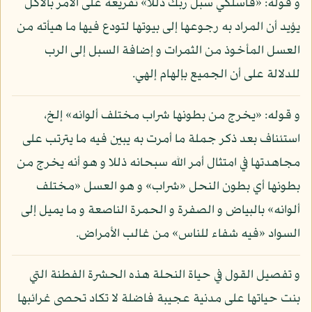
و قوله: «فاسلكي سبل ربك ذللا» تفريعه على الأمر بالأكل
يؤيد أن المراد به رجوعها إلى بيوتها لتودع فيها ما هيأته من
العسل المأخوذ من الثمرات و إضافة السبل إلى الرب
للدلالة على أن الجميع بإلهام إلهي.
و قوله: «يخرج من بطونها شراب مختلف ألوانه» إلخ،
استئناف بعد ذكر جملة ما أمرت به يبين فيه ما يترتب على
مجاهدتها في امتثال أمر الله سبحانه ذللا و هو أنه يخرج من
بطونها أي بطون النحل «شراب» و هو العسل «مختلف
ألوانه» بالبياض و الصفرة و الحمرة الناصعة و ما يميل إلى
السواد «فيه شفاء للناس» من غالب الأمراض.
و تفصيل القول في حياة النحلة هذه الحشرة الفطنة التي
بنت حياتها على مدنية عجيبة فاضلة لا تكاد تحصى غرائبها