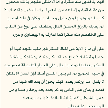
أنهم يتخذون منه سكرا، و أما الامتنان عليهم بذلك فبمعزل
من دلالة الآية و إنما عد من النعم ثمرات النخيل و الأعناب لا
كل ما عملوا منها من حلال و حرام و لو كان في ذلك امتنان
لم يقابله بالرزق الحسن الدال بمقابلته على نوع من العتاب
على اتخاذهم منه سكرا كما اعترف به البيضاوي و غيره.
على أن ما في الآية من لفظ السكر غير مقيد بكونه نبيذا أو
خمرا و لا قليلا لا يبلغ حد الإسكار و لا غيره فلو كان اتخاذ
السكر متعلقا للامتنان الدال على الجواز لكانت الآية صريحة
في حلية الجميع ثم لم يقبل النسخ أصلا فإن لسان الامتنان
لا يقبل أمدا يرتفع بعده، كيف يجوز أن يعد الله شيئا من
نعمه و يمتن على الناس به ثم يعده بعد برهة رجسا و من
عمل الشيطان كما في آية المائدة إلا بالبداء بمعناه
المستحيل عليه تعالى.