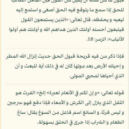
قبول ما من شأنه أن يقبل من القول فإن العاقل الطالب
للحق إذا سمع ما يتوقع فيه الحق أصغى و استمع إليه
ليعيه و يحفظه، قال تعالى: «الذين يستمعون القول
فيتبعون أحسنه أولئك الذين هداهم الله و أولئك هم أولوا
الألباب»: الزمر: 18.
فإذا ذكر من فيه قريحة قبول الحق حديث إنزال الله المطر
و إحيائه الأرض بعد موتها كان له في ذلك آية للبعث و أن
الذي أحياها لمحيي الموتى.
قوله تعالى: «و إن لكم في الأنعام لعبرة» إلخ» الفرث هو
الثفل الذي ينزل إلى الكرش و الأمعاء فإذا دفع فهو سرجين
و ليس فرثا، و السائغ اسم فاعل من السوغ يقال: ساغ
الطعام و الشراب إذا جرى في الحلق بسهولة.