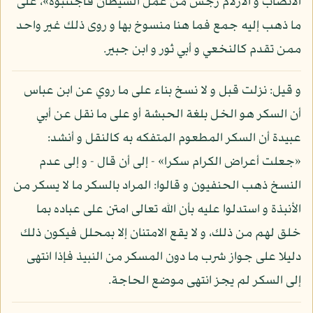
الأنصاب و الأزلام رجس من عمل الشيطان فاجتنبوه»، على
ما ذهب إليه جمع فما هنا منسوخ بها و روى ذلك غير واحد
ممن تقدم كالنخعي و أبي ثور و ابن جبير.
و قيل: نزلت قبل و لا نسخ بناء على ما روي عن ابن عباس
أن السكر هو الخل بلغة الحبشة أو على ما نقل عن أبي
عبيدة أن السكر المطعوم المتفكه به كالنقل و أنشد:
«جعلت أعراض الكرام سكرا» - إلى أن قال - و إلى عدم
النسخ ذهب الحنفيون و قالوا: المراد بالسكر ما لا يسكر من
الأنبذة و استدلوا عليه بأن الله تعالى امتن على عباده بما
خلق لهم من ذلك، و لا يقع الامتنان إلا بمحلل فيكون ذلك
دليلا على جواز شرب ما دون المسكر من النبيذ فإذا انتهى
إلى السكر لم يجز انتهى موضع الحاجة.