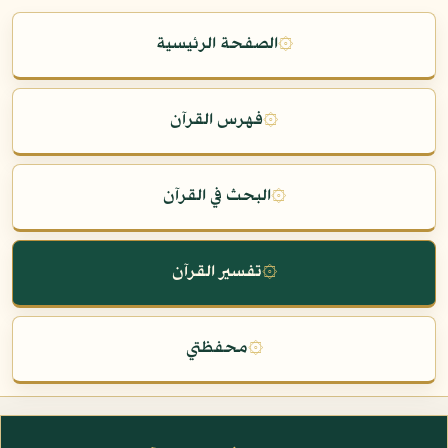
۞
الصفحة الرئيسية
۞
فهرس القرآن
۞
البحث في القرآن
۞
تفسير القرآن
۞
محفظتي