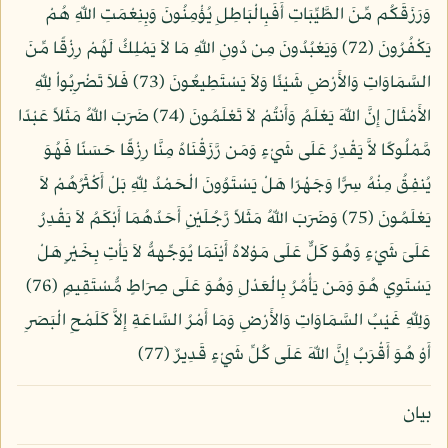
وَرَزَقَكُم مِّنَ الطَّيِّبَاتِ أَفَبِالْبَاطِلِ يُؤْمِنُونَ وَبِنِعْمَتِ اللّهِ هُمْ
يَكْفُرُونَ (72) وَيَعْبُدُونَ مِن دُونِ اللّهِ مَا لاَ يَمْلِكُ لَهُمْ رِزْقًا مِّنَ
السَّمَاوَاتِ وَالأَرْضِ شَيْئًا وَلاَ يَسْتَطِيعُونَ (73) فَلاَ تَضْرِبُواْ لِلّهِ
الأَمْثَالَ إِنَّ اللّهَ يَعْلَمُ وَأَنتُمْ لاَ تَعْلَمُونَ (74) ضَرَبَ اللّهُ مَثَلاً عَبْدًا
مَّمْلُوكًا لاَّ يَقْدِرُ عَلَى شَيْءٍ وَمَن رَّزَقْنَاهُ مِنَّا رِزْقًا حَسَنًا فَهُوَ
يُنفِقُ مِنْهُ سِرًّا وَجَهْرًا هَلْ يَسْتَوُونَ الْحَمْدُ لِلّهِ بَلْ أَكْثَرُهُمْ لاَ
يَعْلَمُونَ (75) وَضَرَبَ اللّهُ مَثَلاً رَّجُلَيْنِ أَحَدُهُمَا أَبْكَمُ لاَ يَقْدِرُ
عَلَىَ شَيْءٍ وَهُوَ كَلٌّ عَلَى مَوْلاهُ أَيْنَمَا يُوَجِّههُّ لاَ يَأْتِ بِخَيْرٍ هَلْ
يَسْتَوِي هُوَ وَمَن يَأْمُرُ بِالْعَدْلِ وَهُوَ عَلَى صِرَاطٍ مُّسْتَقِيمٍ (76)
وَلِلّهِ غَيْبُ السَّمَاوَاتِ وَالأَرْضِ وَمَا أَمْرُ السَّاعَةِ إِلاَّ كَلَمْحِ الْبَصَرِ
أَوْ هُوَ أَقْرَبُ إِنَّ اللّهَ عَلَى كُلِّ شَيْءٍ قَدِيرٌ (77)
بيان