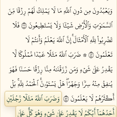
وَيَعۡبُدُونَ مِن دُونِ ٱللَّهِ مَا لَا يَمۡلِكُ لَهُمۡ رِزۡقٗا مِّنَ
ٱلسَّمَٰوَٰتِ وَٱلۡأَرۡضِ شَيۡـٔٗا وَلَا يَسۡتَطِيعُونَ ٧٣
فَلَا
تَضۡرِبُواْ لِلَّهِ ٱلۡأَمۡثَالَۚ إِنَّ ٱللَّهَ يَعۡلَمُ وَأَنتُمۡ لَا
تَعۡلَمُونَ ٧٤
۞ ضَرَبَ ٱللَّهُ مَثَلًا عَبۡدٗا مَّمۡلُوكٗا لَّا
يَقۡدِرُ عَلَىٰ شَيۡءٖ وَمَن رَّزَقۡنَٰهُ مِنَّا رِزۡقًا حَسَنٗا فَهُوَ
يُنفِقُ مِنۡهُ سِرّٗا وَجَهۡرًاۖ هَلۡ يَسۡتَوُۥنَۚ ٱلۡحَمۡدُ لِلَّهِۚ بَلۡ
أَكۡثَرُهُمۡ لَا يَعۡلَمُونَ ٧٥
وَضَرَبَ ٱللَّهُ مَثَلٗا رَّجُلَيۡنِ
أَحَدُهُمَآ أَبۡكَمُ لَا يَقۡدِرُ عَلَىٰ شَيۡءٖ وَهُوَ كَلٌّ عَلَىٰ