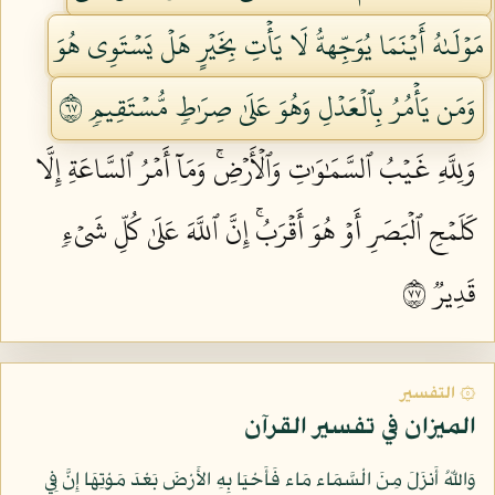
مَوۡلَىٰهُ أَيۡنَمَا يُوَجِّههُّ لَا يَأۡتِ بِخَيۡرٍ هَلۡ يَسۡتَوِي هُوَ
وَمَن يَأۡمُرُ بِٱلۡعَدۡلِ وَهُوَ عَلَىٰ صِرَٰطٖ مُّسۡتَقِيمٖ ٧٦
وَلِلَّهِ غَيۡبُ ٱلسَّمَٰوَٰتِ وَٱلۡأَرۡضِۚ وَمَآ أَمۡرُ ٱلسَّاعَةِ إِلَّا
كَلَمۡحِ ٱلۡبَصَرِ أَوۡ هُوَ أَقۡرَبُۚ إِنَّ ٱللَّهَ عَلَىٰ كُلِّ شَيۡءٖ
قَدِيرٞ ٧٧
۞ التفسير
الميزان في تفسير القرآن
وَاللّهُ أَنزَلَ مِنَ الْسَّمَاء مَاء فَأَحْيَا بِهِ الأَرْضَ بَعْدَ مَوْتِهَا إِنَّ فِي