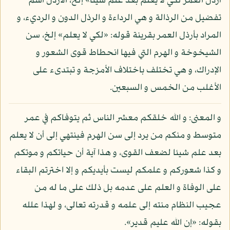
أرذل العمر لكي لا يعلم بعد علم شيئا» إلخ، الأرذل اسم
تفضيل من الرذالة و هي الرداءة و الرذل الدون و الرديء، و
المراد بأرذل العمر بقرينة قوله: «لكي لا يعلم» إلخ، سن
الشيخوخة و الهرم التي فيها انحطاط قوى الشعور و
الإدراك، و هي تختلف باختلاف الأمزجة و تبتدىء على
الأغلب من الخمس و السبعين.
و المعنى: و الله خلقكم معشر الناس ثم يتوفاكم في عمر
متوسط و منكم من يرد إلى سن الهرم فينتهي إلى أن لا يعلم
بعد علم شيئا لضعف القوى، و هذا آية أن حياتكم و موتكم
و كذا شعوركم و علمكم ليست بأيديكم و إلا اخترتم البقاء
على الوفاة و العلم على عدمه بل ذلك على ما له من
عجيب النظام منته إلى علمه و قدرته تعالى، و لهذا علله
بقوله: «إن الله عليم قدير».