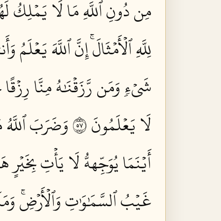
مِن دُونِ ٱللَّهِ مَا لَا يَمۡلِكُ لَهُم
لِلَّهِ ٱلۡأَمۡثَالَۚ إِنَّ ٱللَّهَ يَعۡلَمُ وَأ
شَيۡءٖ وَمَن رَّزَقۡنَٰهُ مِنَّا رِزۡقًا ح
لَا يَعۡلَمُونَ ٧٥
وَضَرَبَ ٱللَّهُ مَ
أَيۡنَمَا يُوَجِّههُّ لَا يَأۡتِ بِخَيۡرٍ 
غَيۡبُ ٱلسَّمَٰوَٰتِ وَٱلۡأَرۡضِۚ وَمَآ أَ