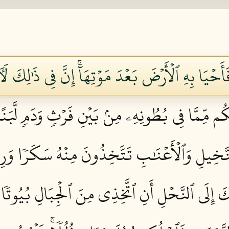
َأَحۡيَا بِهِ ٱلۡأَرۡضَ بَعۡدَ مَوۡتِهَآۚ إِنَّ فِي ذَٰلِكَ لَأٓ
ِيكُم مِّمَّا فِي بُطُونِهِۦ مِنۢ بَيۡنِ فَرۡثٖ وَدَمٖ لَّبَن
َخِيلِ وَٱلۡأَعۡنَٰبِ تَتَّخِذُونَ مِنۡهُ سَكَرٗا وَرِزۡقً
ُكَ إِلَى ٱلنَّحۡلِ أَنِ ٱتَّخِذِي مِنَ ٱلۡجِبَالِ بُيُوتٗا