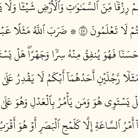
ۡ رِزۡقٗا مِّنَ ٱلسَّمَٰوَٰتِ وَٱلۡأَرۡضِ شَيۡـٔٗا وَلَا ي
َنتُمۡ لَا تَعۡلَمُونَ ٧٤
۞ ضَرَبَ ٱللَّهُ مَثَلًا عَبۡدٗا 
َسَنٗا فَهُوَ يُنفِقُ مِنۡهُ سِرّٗا وَجَهۡرًاۖ هَلۡ يَسۡتَوُ
ثَلٗا رَّجُلَيۡنِ أَحَدُهُمَآ أَبۡكَمُ لَا يَقۡدِرُ عَلَىٰ شَ
هَلۡ يَسۡتَوِي هُوَ وَمَن يَأۡمُرُ بِٱلۡعَدۡلِ وَهُوَ عَلَى
مۡرُ ٱلسَّاعَةِ إِلَّا كَلَمۡحِ ٱلۡبَصَرِ أَوۡ هُوَ أَقۡرَبُۚ 