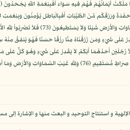
دُونِ اللّهِ مَا لاَ يَمْلِكُ لَهُمْ رِزْقًا مِّنَ السَّمَاوَاتِ وَا
َقْدِرُ عَلَى شَيْءٍ وَمَن رَّزَقْنَاهُ مِنَّا رِزْقًا حَسَنًا فَهُوَ يُنفِقُ مِنْهُ 
75) وَضَرَبَ اللّهُ مَثَلاً رَّجُلَيْنِ أَحَدُهُمَا أَبْكَمُ لاَ يَقْدِرُ عَلَىَ شَيْءٍ وَهُوَ كَلٌّ ع
يَسْتَوِي هُوَ وَمَن يَأْمُرُ بِالْعَدْلِ وَهُوَ عَلَى صِرَاطٍ مُّسْتَقِيمٍ (76) وَلِلّهِ غَ
إلهية و استنتاج التوحيد و البعث منها و الإشارة إلى مسأ