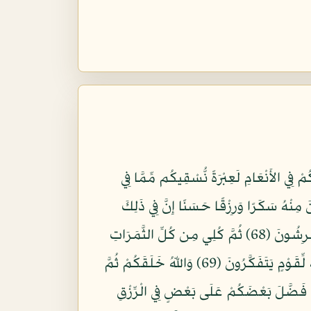
اء فَأَحْيَا بِهِ الأَرْضَ بَعْدَ مَوْتِهَا إِنَّ فِي ذَلِكَ لآيَةً لِّقَوْمٍ يَسْمَعُونَ (65) وَإِنَّ لَكُمْ فِي الأَنْعَامِ لَعِبْرَةً نُّسْقِيكُم مِّمَّا فِي
النَّخِيلِ وَالأَعْنَابِ تَتَّخِذُونَ مِنْهُ سَكَرًا وَرِزْقًا حَسَنًا إِنَّ فِي ذَلِكَ
لآيَةً لِّقَوْمٍ يَعْقِلُونَ (67) وَأَوْحَى رَبُّكَ إِلَى النَّحْلِ أَنِ اتَّخِذِي مِنَ الْجِبَالِ بُيُوتًا وَمِنَ الشَّجَرِ وَمِمَّا يَعْرِشُونَ (68) ثُمَّ كُلِي مِن كُلِّ الثَّمَرَاتِ
فَاسْلُكِي سُبُلَ رَبِّكِ ذُلُلاً يَخْرُجُ مِن بُطُونِهَا شَرَابٌ مُّخْتَلِفٌ أَلْوَانُهُ فِيهِ شِفَاء لِلنَّاسِ إِنَّ فِي ذَلِكَ لآيَةً لِّقَوْمٍ يَتَفَكَّرُونَ (69) وَاللّهُ خَلَقَكُمْ ثُمَّ
 يُرَدُّ إِلَى أَرْذَلِ الْعُمُرِ لِكَيْ لاَ يَعْلَمَ بَعْدَ عِلْمٍ شَيْئًا إِنَّ اللّهَ عَلِيمٌ قَدِيرٌ (70) وَاللّهُ فَضَّلَ بَعْضَكُمْ عَلَى بَعْضٍ فِي الْرِّزْقِ