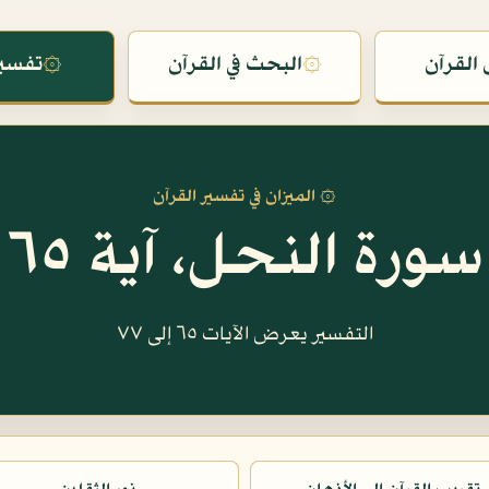
القرآن
۞
البحث في القرآن
۞
تفسير
۞ الميزان في تفسير القرآن
سورة النحل، آية ٦٥
التفسير يعرض الآيات ٦٥ إلى ٧٧