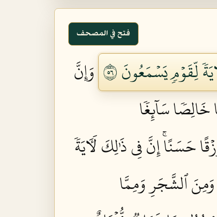
فتح في المصحف
يَةٗ لِّقَوۡمٖ يَسۡمَعُونَ ٦٥
وَإِنَّ
ًا خَالِصٗا سَآئِغٗا
ا حَسَنًاۚ إِنَّ فِي ذَٰلِكَ لَأٓيَةٗ
 وَمِنَ ٱلشَّجَرِ وَمِمَّا