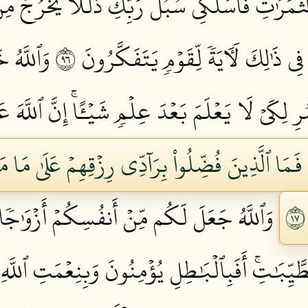
ٱلثَّمَرَٰتِ فَٱسۡلُكِي سُبُلَ رَبِّكِ ذُلُلٗاۚ يَخۡرُجُ م
 فِي ذَٰلِكَ لَأٓيَةٗ لِّقَوۡمٖ يَتَفَكَّرُونَ ٦٩
وَٱللَّهُ خ
ُرِ لِكَيۡ لَا يَعۡلَمَ بَعۡدَ عِلۡمٖ شَيۡـًٔاۚ إِنَّ ٱللَّهَ عَ
مَا ٱلَّذِينَ فُضِّلُواْ بِرَآدِّي رِزۡقِهِمۡ عَلَىٰ مَا م
وَٱللَّهُ جَعَلَ لَكُم مِّنۡ أَنفُسِكُمۡ أَزۡوَٰجٗ
َيِّبَٰتِۚ أَفَبِٱلۡبَٰطِلِ يُؤۡمِنُونَ وَبِنِعۡمَتِ ٱللَّهِ