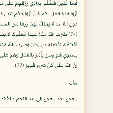
(74) ضَرَبَ اللّهُ مَثَلاً عَبْدًا مَّمْلُوكًا لاَّ ي
أَكْثَرُهُمْ لاَ يَعْلَمُونَ (
إِنَّ اللّهَ عَلَى كُلِّ شَيْءٍ قَدِيرٌ (77)
بيان
رجوع بعد رجوع إلى عد النعم و الآلاء ال