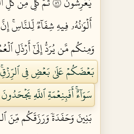
يَعۡرِشُونَ ٦٨
ثُمَّ كُلِي مِن كُلِّ 
أَلۡوَٰنُهُۥ فِيهِ شِفَآءٞ لِّلنَّاسِۚ إِنَّ
وَمِنكُم مَّن يُرَدُّ إِلَىٰٓ أَرۡذَلِ ٱلۡعُم
بَعۡضَكُمۡ عَلَىٰ بَعۡضٖ فِي ٱلرِّزۡقِۚ فَ
سَوَآءٌۚ أَفَبِنِعۡمَةِ ٱللَّهِ يَجۡحَدُونَ ٧١
بَنِينَ وَحَفَدَةٗ وَرَزَقَكُم مِّنَ ٱلطّ