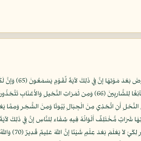
وَاللّهُ أَنزَلَ مِنَ الْسَّمَاء مَ
بُطُونِهِ مِن بَيْنِ فَرْثٍ وَدَمٍ لَّبَنًا خَالِصًا سَآئِغًا لِلشَّارِبِينَ (66) وَمِن ثَمَرَاتِ 
يَتَوَفَّاكُمْ وَمِنكُم مَّن