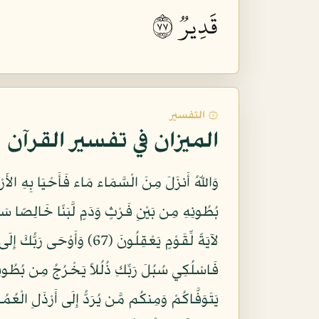
قَدِيرٞ ٧٧
۞ التفسير
الميزان في تفسير القرآن