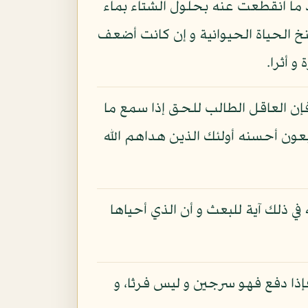
عد ما انقطعت عنه بحلول الشتاء بماء
نخ الحياة الحيوانية و إن كانت أضعف
و أثرا.
فإن العاقل الطالب للحق إذا سمع ما
عون أحسنه أولئك الذين هداهم الله
ي ذلك آية للبعث و أن الذي أحياها
 فإذا دفع فهو سرجين و ليس فرثا، و