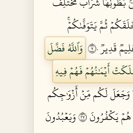
ِنۢ بُطُونِهَا شَرَابٞ مُّخۡتَلِفٌ
َلَقَكُمۡ ثُمَّ يَتَوَفَّىٰكُمۡۚ
لِيمٞ قَدِيرٞ ٧٠
وَٱللَّهُ فَضَّلَ
َلَكَتۡ أَيۡمَٰنُهُمۡ فَهُمۡ فِيهِ
ا وَجَعَلَ لَكُم مِّنۡ أَزۡوَٰجِكُم
 هُمۡ يَكۡفُرُونَ ٧٢
وَيَعۡبُدُونَ