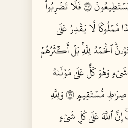
َسۡتَطِيعُونَ ٧٣
فَلَا تَضۡرِبُواْ
مَّمۡلُوكٗا لَّا يَقۡدِرُ عَلَىٰ
ۥنَۚ ٱلۡحَمۡدُ لِلَّهِۚ بَلۡ أَكۡثَرُهُمۡ
يۡءٖ وَهُوَ كَلٌّ عَلَىٰ مَوۡلَىٰهُ
ٰ صِرَٰطٖ مُّسۡتَقِيمٖ ٧٦
وَلِلَّهِ
إِنَّ ٱللَّهَ عَلَىٰ كُلِّ شَيۡءٖ