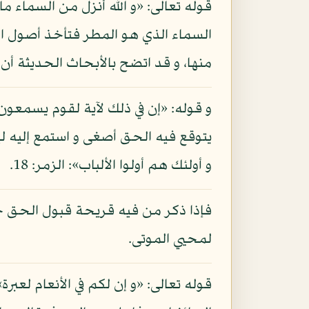
قوله تعالى: «و الله أنزل من السماء م
السماء الذي هو المطر فتأخذ أصول الن
منها، و قد اتضح بالأبحاث الحديثة أن ل
و قوله: «إن في ذلك لآية لقوم يسمعون
يتوقع فيه الحق أصغى و استمع إليه ل
و أولئك هم أولوا الألباب»: الزمر: 18.
فإذا ذكر من فيه قريحة قبول الحق حديث
لمحيي الموتى.
قوله تعالى: «و إن لكم في الأنعام لعبر