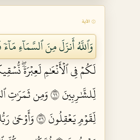
۞ الآية
وَٱللَّهُ أَنزَلَ مِنَ ٱلسَّمَآءِ مَآءٗ ف
لَكُمۡ فِي ٱلۡأَنۡعَٰمِ لَعِبۡرَةٗۖ نُّسۡق
لِّلشَّٰرِبِينَ ٦٦
وَمِن ثَمَرَٰتِ ٱلنّ
لِّقَوۡمٖ يَعۡقِلُونَ ٦٧
وَأَوۡحَىٰ رَبّ