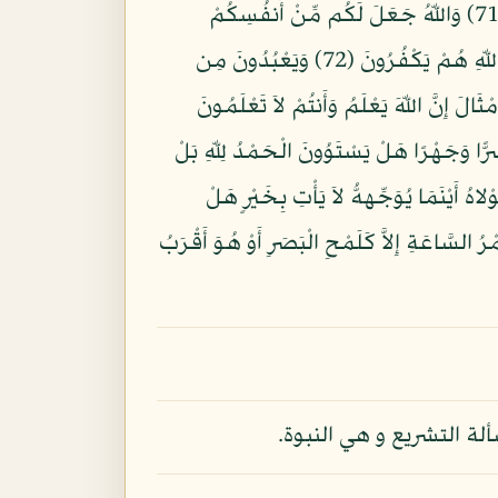
فَمَا الَّذِينَ فُضِّلُواْ بِرَآدِّي رِزْقِهِمْ عَلَى مَا مَلَكَتْ أَيْمَانُهُمْ فَهُمْ فِيهِ سَوَاء أَفَبِنِعْمَةِ اللّهِ يَجْحَدُونَ (71) وَاللّهُ جَعَلَ لَكُم مِّنْ أَنفُسِكُمْ
أَزْوَاجًا وَجَعَلَ لَكُم مِّنْ أَزْوَاجِكُم بَنِينَ وَحَفَدَةً وَرَزَقَكُم مِّنَ الطَّيِّبَاتِ أَفَبِالْبَاطِلِ يُؤْمِنُونَ وَبِنِعْمَتِ اللّهِ هُمْ يَكْفُرُونَ (72) وَيَعْبُدُونَ مِن
لأَرْضِ شَيْئًا وَلاَ يَسْتَطِيعُونَ (73) فَلاَ تَضْرِبُواْ لِلّهِ الأَمْثَالَ إِنَّ اللّهَ يَعْلَمُ وَأَنتُمْ لاَ تَعْلَمُونَ
سِرًّا وَجَهْرًا هَلْ يَسْتَوُونَ الْحَمْدُ لِلّهِ بَلْ
َلَى مَوْلاهُ أَيْنَمَا يُوَجِّههُّ لاَ يَأْتِ بِخَيْرٍ هَلْ
يْبُ السَّمَاوَاتِ وَالأَرْضِ وَمَا أَمْرُ السَّاعَةِ إِلاَّ كَلَمْحِ الْبَصَرِ أَوْ هُوَ أَقْرَبُ
لة التشريع و هي النبوة.