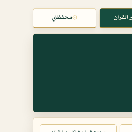
 القرآن
۞
محفظتي