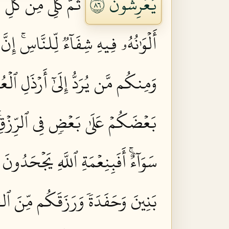
يَعۡرِشُونَ ٦٨
ثُمَّ كُلِي مِن كُلِّ
أَلۡوَٰنُهُۥ فِيهِ شِفَآءٞ لِّلنَّاسِۚ إِنَّ
وَمِنكُم مَّن يُرَدُّ إِلَىٰٓ أَرۡذَلِ ٱلۡعُ
بَعۡضَكُمۡ عَلَىٰ بَعۡضٖ فِي ٱلرِّزۡقِۚ ف
سَوَآءٌۚ أَفَبِنِعۡمَةِ ٱللَّهِ يَجۡحَدُونَ ٧١
بَنِينَ وَحَفَدَةٗ وَرَزَقَكُم مِّنَ ٱلطّ