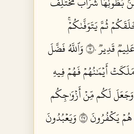
 مِنۢ بُطُونِهَا شَرَابٞ مُّخۡتَلِفٌ
َلَقَكُمۡ ثُمَّ يَتَوَفَّىٰكُمۡۚ
َلِيمٞ قَدِيرٞ ٧٠
وَٱللَّهُ فَضَّلَ
مَلَكَتۡ أَيۡمَٰنُهُمۡ فَهُمۡ فِيهِ
 وَجَعَلَ لَكُم مِّنۡ أَزۡوَٰجِكُم
 هُمۡ يَكۡفُرُونَ ٧٢
وَيَعۡبُدُونَ