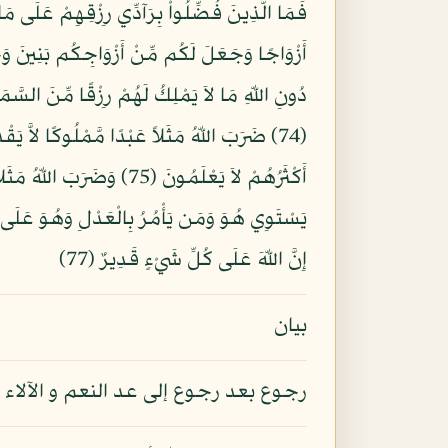
(74) ضَرَبَ اللّهُ مَثَلاً عَبْدًا مَّمْلُوكًا لاَّ ي
أَكْثَرُهُمْ لاَ يَعْلَمُونَ (
إِنَّ اللّهَ عَلَى كُلِّ شَيْءٍ قَدِيرٌ (77)
بيان
رجوع بعد رجوع إلى عد النعم و الآلاء ال