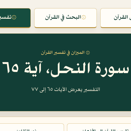
القرآن
۞
البحث في القرآن
۞
تفسير
۞ الميزان في تفسير القرآن
سورة النحل، آية ٦٥
التفسير يعرض الآيات ٦٥ إلى ٧٧