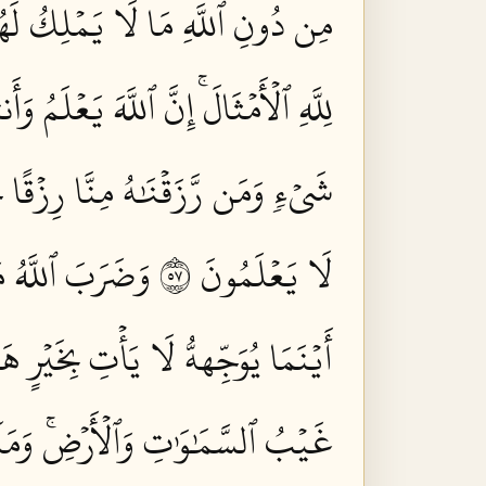
مِن دُونِ ٱللَّهِ مَا لَا يَمۡلِكُ لَهُم
لِلَّهِ ٱلۡأَمۡثَالَۚ إِنَّ ٱللَّهَ يَعۡلَمُ وَأ
شَيۡءٖ وَمَن رَّزَقۡنَٰهُ مِنَّا رِزۡقًا ح
لَا يَعۡلَمُونَ ٧٥
وَضَرَبَ ٱللَّهُ مَ
أَيۡنَمَا يُوَجِّههُّ لَا يَأۡتِ بِخَيۡرٍ 
غَيۡبُ ٱلسَّمَٰوَٰتِ وَٱلۡأَرۡضِۚ وَمَآ أَ