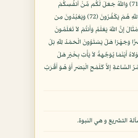
فَمَا الَّذِينَ فُضِّلُواْ بِرَآدِّي رِزْقِهِمْ عَلَى مَا مَلَكَتْ أَيْمَانُهُمْ فَهُمْ فِيهِ سَوَاء أَفَبِنِعْمَةِ اللّهِ يَجْحَدُونَ (71) وَاللّهُ جَعَلَ لَكُم مِّنْ أَنفُسِكُمْ
أَزْوَاجًا وَجَعَلَ لَكُم مِّنْ أَزْوَاجِكُم بَنِينَ وَحَفَدَةً وَرَزَقَكُم مِّنَ الطَّيِّبَاتِ أَفَبِالْبَاطِلِ يُؤْمِنُونَ وَبِنِعْمَتِ اللّهِ هُمْ يَكْفُرُونَ (72) وَيَعْبُدُونَ مِن
لأَرْضِ شَيْئًا وَلاَ يَسْتَطِيعُونَ (73) فَلاَ تَضْرِبُواْ لِلّهِ الأَمْثَالَ إِنَّ اللّهَ يَعْلَمُ وَأَنتُمْ لاَ تَعْلَمُونَ
سِرًّا وَجَهْرًا هَلْ يَسْتَوُونَ الْحَمْدُ لِلّهِ بَلْ
َلَى مَوْلاهُ أَيْنَمَا يُوَجِّههُّ لاَ يَأْتِ بِخَيْرٍ هَلْ
يْبُ السَّمَاوَاتِ وَالأَرْضِ وَمَا أَمْرُ السَّاعَةِ إِلاَّ كَلَمْحِ الْبَصَرِ أَوْ هُوَ أَقْرَبُ
لة التشريع و هي النبوة.