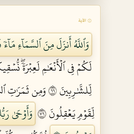
۞ الآية
وَٱللَّهُ أَنزَلَ مِنَ ٱلسَّمَآءِ مَآءٗ ف
لَكُمۡ فِي ٱلۡأَنۡعَٰمِ لَعِبۡرَةٗۖ نُّسۡق
لِّلشَّٰرِبِينَ ٦٦
وَمِن ثَمَرَٰتِ ٱلنّ
لِّقَوۡمٖ يَعۡقِلُونَ ٦٧
وَأَوۡحَىٰ رَبّ