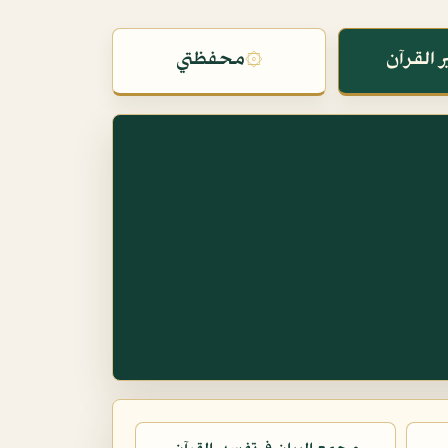
 القرآن
۞
محفظتي