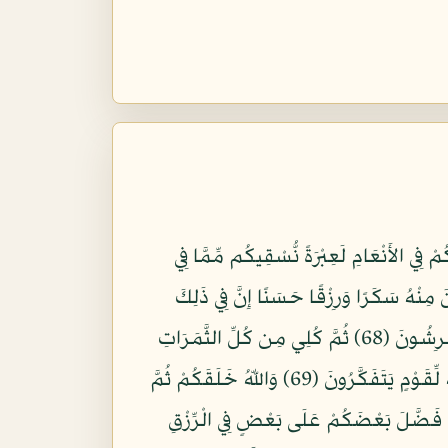
اء فَأَحْيَا بِهِ الأَرْضَ بَعْدَ مَوْتِهَا إِنَّ فِي ذَلِكَ لآيَةً لِّقَوْمٍ يَسْمَعُونَ (65) وَإِنَّ لَكُمْ فِي الأَنْعَامِ لَعِبْرَةً نُّسْقِيكُم مِّمَّا فِي
النَّخِيلِ وَالأَعْنَابِ تَتَّخِذُونَ مِنْهُ سَكَرًا وَرِزْقًا حَسَنًا إِنَّ فِي ذَلِكَ
لآيَةً لِّقَوْمٍ يَعْقِلُونَ (67) وَأَوْحَى رَبُّكَ إِلَى النَّحْلِ أَنِ اتَّخِذِي مِنَ الْجِبَالِ بُيُوتًا وَمِنَ الشَّجَرِ وَمِمَّا يَعْرِشُونَ (68) ثُمَّ كُلِي مِن كُلِّ الثَّمَرَاتِ
فَاسْلُكِي سُبُلَ رَبِّكِ ذُلُلاً يَخْرُجُ مِن بُطُونِهَا شَرَابٌ مُّخْتَلِفٌ أَلْوَانُهُ فِيهِ شِفَاء لِلنَّاسِ إِنَّ فِي ذَلِكَ لآيَةً لِّقَوْمٍ يَتَفَكَّرُونَ (69) وَاللّهُ خَلَقَكُمْ ثُمَّ
 يُرَدُّ إِلَى أَرْذَلِ الْعُمُرِ لِكَيْ لاَ يَعْلَمَ بَعْدَ عِلْمٍ شَيْئًا إِنَّ اللّهَ عَلِيمٌ قَدِيرٌ (70) وَاللّهُ فَضَّلَ بَعْضَكُمْ عَلَى بَعْضٍ فِي الْرِّزْقِ