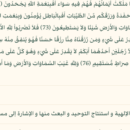
دُونِ اللّهِ مَا لاَ يَمْلِكُ لَهُمْ رِزْقًا مِّنَ السَّمَاوَاتِ وَا
َقْدِرُ عَلَى شَيْءٍ وَمَن رَّزَقْنَاهُ مِنَّا رِزْقًا حَسَنًا فَهُوَ يُنفِقُ مِنْهُ 
75) وَضَرَبَ اللّهُ مَثَلاً رَّجُلَيْنِ أَحَدُهُمَا أَبْكَمُ لاَ يَقْدِرُ عَلَىَ شَيْءٍ وَهُوَ كَلٌّ ع
يَسْتَوِي هُوَ وَمَن يَأْمُرُ بِالْعَدْلِ وَهُوَ عَلَى صِرَاطٍ مُّسْتَقِيمٍ (76) وَلِلّهِ غَ
إلهية و استنتاج التوحيد و البعث منها و الإشارة إلى مسأ