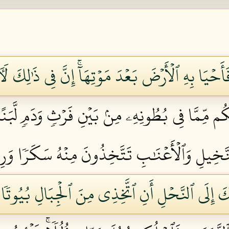
َأَحۡيَا بِهِ ٱلۡأَرۡضَ بَعۡدَ مَوۡتِهَآۚ إِنَّ فِي ذَٰلِكَ لَأٓ
ِيكُم مِّمَّا فِي بُطُونِهِۦ مِنۢ بَيۡنِ فَرۡثٖ وَدَمٖ لَّبَن
َخِيلِ وَٱلۡأَعۡنَٰبِ تَتَّخِذُونَ مِنۡهُ سَكَرٗا وَرِزۡقً
ُكَ إِلَى ٱلنَّحۡلِ أَنِ ٱتَّخِذِي مِنَ ٱلۡجِبَالِ بُيُوتٗا