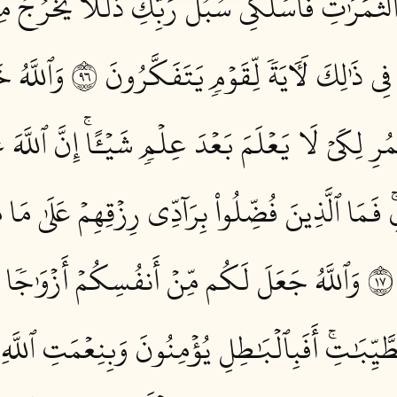
 ٱلثَّمَرَٰتِ فَٱسۡلُكِي سُبُلَ رَبِّكِ ذُلُلٗاۚ يَخۡرُجُ
 فِي ذَٰلِكَ لَأٓيَةٗ لِّقَوۡمٖ يَتَفَكَّرُونَ ٦٩
وَٱللَّهُ خ
مُرِ لِكَيۡ لَا يَعۡلَمَ بَعۡدَ عِلۡمٖ شَيۡـًٔاۚ إِنَّ ٱللَّهَ ع
َمَا ٱلَّذِينَ فُضِّلُواْ بِرَآدِّي رِزۡقِهِمۡ عَلَىٰ مَا 
وَٱللَّهُ جَعَلَ لَكُم مِّنۡ أَنفُسِكُمۡ أَزۡوَٰجٗا
َيِّبَٰتِۚ أَفَبِٱلۡبَٰطِلِ يُؤۡمِنُونَ وَبِنِعۡمَتِ ٱللَّهِ