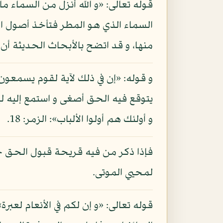
قوله تعالى: «و الله أنزل من السماء م
السماء الذي هو المطر فتأخذ أصول الن
منها، و قد اتضح بالأبحاث الحديثة أن ل
و قوله: «إن في ذلك لآية لقوم يسمعون
يتوقع فيه الحق أصغى و استمع إليه ل
و أولئك هم أولوا الألباب»: الزمر: 18.
فإذا ذكر من فيه قريحة قبول الحق حديث
لمحيي الموتى.
قوله تعالى: «و إن لكم في الأنعام لعبر