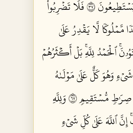
َسۡتَطِيعُونَ ٧٣
فَلَا تَضۡرِبُواْ
مَّمۡلُوكٗا لَّا يَقۡدِرُ عَلَىٰ
ۥنَۚ ٱلۡحَمۡدُ لِلَّهِۚ بَلۡ أَكۡثَرُهُمۡ
يۡءٖ وَهُوَ كَلٌّ عَلَىٰ مَوۡلَىٰهُ
ٰ صِرَٰطٖ مُّسۡتَقِيمٖ ٧٦
وَلِلَّهِ
إِنَّ ٱللَّهَ عَلَىٰ كُلِّ شَيۡءٖ