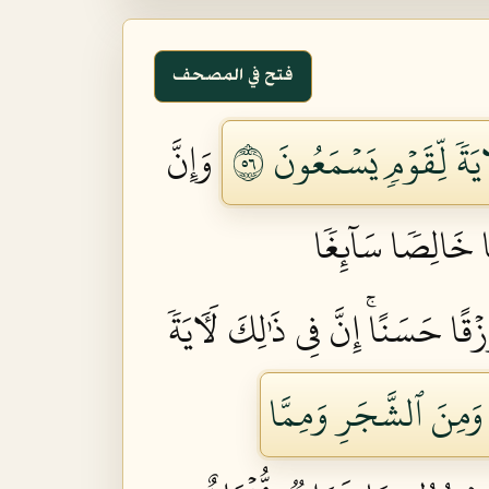
فتح في المصحف
يَةٗ لِّقَوۡمٖ يَسۡمَعُونَ ٦٥
وَإِنَّ
ًا خَالِصٗا سَآئِغٗا
ا حَسَنًاۚ إِنَّ فِي ذَٰلِكَ لَأٓيَةٗ
 وَمِنَ ٱلشَّجَرِ وَمِمَّا