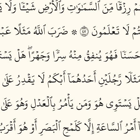
ۡ رِزۡقٗا مِّنَ ٱلسَّمَٰوَٰتِ وَٱلۡأَرۡضِ شَيۡـٔٗا وَلَا ي
َنتُمۡ لَا تَعۡلَمُونَ ٧٤
۞ ضَرَبَ ٱللَّهُ مَثَلًا عَبۡدٗا 
َسَنٗا فَهُوَ يُنفِقُ مِنۡهُ سِرّٗا وَجَهۡرًاۖ هَلۡ يَسۡتَوُ
ثَلٗا رَّجُلَيۡنِ أَحَدُهُمَآ أَبۡكَمُ لَا يَقۡدِرُ عَلَىٰ شَ
هَلۡ يَسۡتَوِي هُوَ وَمَن يَأۡمُرُ بِٱلۡعَدۡلِ وَهُوَ عَلَى
مۡرُ ٱلسَّاعَةِ إِلَّا كَلَمۡحِ ٱلۡبَصَرِ أَوۡ هُوَ أَقۡرَبُۚ 