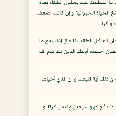
عد ما انقطعت عنه بحلول الشتاء بماء
نخ الحياة الحيوانية و إن كانت أضعف
و أثرا.
فإن العاقل الطالب للحق إذا سمع ما
عون أحسنه أولئك الذين هداهم الله
ي ذلك آية للبعث و أن الذي أحياها
 فإذا دفع فهو سرجين و ليس فرثا، و