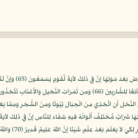
وَاللّهُ أَنزَلَ مِنَ الْسَّمَاء مَ
بُطُونِهِ مِن بَيْنِ فَرْثٍ وَدَمٍ لَّبَنًا خَالِصًا سَآئِغًا لِلشَّارِبِينَ (66) وَمِن ثَمَرَاتِ 
يَتَوَفَّاكُمْ وَمِنكُم مَّن