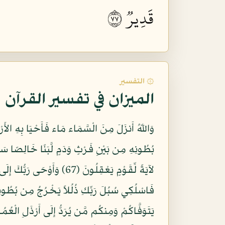
قَدِيرٞ ٧٧
۞ التفسير
الميزان في تفسير القرآن