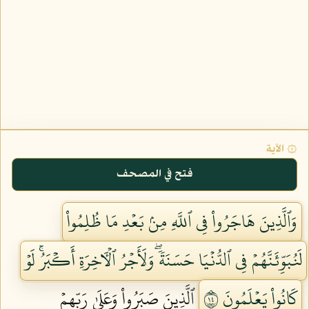
۞ الآية
فتح في المصحف
وَٱلَّذِينَ هَاجَرُواْ فِي ٱللَّهِ مِنۢ بَعۡدِ مَا ظُلِمُواْ
لَنُبَوِّئَنَّهُمۡ فِي ٱلدُّنۡيَا حَسَنَةٗۖ وَلَأَجۡرُ ٱلۡأٓخِرَةِ أَكۡبَرُۚ لَوۡ
كَانُواْ يَعۡلَمُونَ ٤١
ٱلَّذِينَ صَبَرُواْ وَعَلَىٰ رَبِّهِمۡ