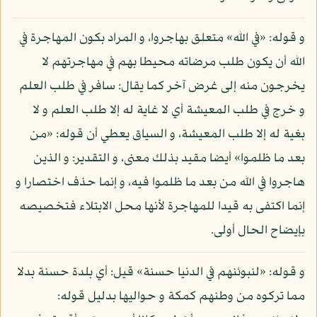
و قوله: «في الله» متعلق بهاجروا، و المراد بكون المهاجرة في
الله أن يكون طلب مرضاته محيطا بهم في مهاجرتهم لا
يخرجون منه إلى غرض آخر كما يقال: سافر في طلب العلم
و خرج في طلب المعيشة أي لا غاية له إلا طلب العلم و لا
بغية له إلا طلب المعيشة، و السياق يعطي أن قوله: «من
بعد ما ظلموا» أيضا مقيد بذلك معنى، و التقدير: و الذين
هاجروا في الله من بعد ما ظلموا فيه، و إنما حذف اختصارا و
إنما اكتفى به قيدا للمهاجرة لأنها محل الابتلاء فتخصيصه
بإيضاح الحال أولى.
و قوله: «لنبوئنهم في الدنيا حسنة» قيل: أي بلدة حسنة بدلا
مما تركوه من وطنهم كمكة و حواليها بدليل قوله: