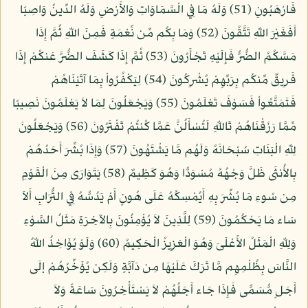
فَارْهَبُونِ (51) وَلَهُ مَا فِي الْسَّمَاوَاتِ وَالأَرْضِ وَلَهُ الدِّينُ وَاصِبًا
أَفَغَيْرَ اللّهِ تَتَّقُونَ (52) وَمَا بِكُم مِّن نِّعْمَةٍ فَمِنَ اللّهِ ثُمَّ إِذَا
مَسَّكُمُ الضُّرُّ فَإِلَيْهِ تَجْأَرُونَ (53) ثُمَّ إِذَا كَشَفَ الضُّرَّ عَنكُمْ إِذَا
فَرِيقٌ مِّنكُم بِرَبِّهِمْ يُشْرِكُونَ (54) لِيَكْفُرُواْ بِمَا آتَيْنَاهُمْ
فَتَمَتَّعُواْ فَسَوْفَ تَعْلَمُونَ (55) وَيَجْعَلُونَ لِمَا لاَ يَعْلَمُونَ نَصِيبًا
مِّمَّا رَزَقْنَاهُمْ تَاللّهِ لَتُسْأَلُنَّ عَمَّا كُنتُمْ تَفْتَرُونَ (56) وَيَجْعَلُونَ
لِلّهِ الْبَنَاتِ سُبْحَانَهُ وَلَهُم مَّا يَشْتَهُونَ (57) وَإِذَا بُشِّرَ أَحَدُهُمْ
بِالأُنثَى ظَلَّ وَجْهُهُ مُسْوَدًّا وَهُوَ كَظِيمٌ (58) يَتَوَارَى مِنَ الْقَوْمِ
مِن سُوءِ مَا بُشِّرَ بِهِ أَيُمْسِكُهُ عَلَى هُونٍ أَمْ يَدُسُّهُ فِي التُّرَابِ أَلاَ
سَاء مَا يَحْكُمُونَ (59) لِلَّذِينَ لاَ يُؤْمِنُونَ بِالآخِرَةِ مَثَلُ السَّوْءِ
وَلِلّهِ الْمَثَلُ الأَعْلَىَ وَهُوَ الْعَزِيزُ الْحَكِيمُ (60) وَلَوْ يُؤَاخِذُ اللّهُ
النَّاسَ بِظُلْمِهِم مَّا تَرَكَ عَلَيْهَا مِن دَآبَّةٍ وَلَكِن يُؤَخِّرُهُمْ إلَى
أَجَلٍ مُّسَمًّى فَإِذَا جَاء أَجَلُهُمْ لاَ يَسْتَأْخِرُونَ سَاعَةً وَلاَ