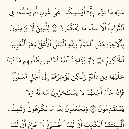
سُوٓءِ مَا بُشِّرَ بِهِۦٓۚ أَيُمۡسِكُهُۥ عَلَىٰ هُونٍ أَمۡ يَدُسُّهُۥ فِي
ٱلتُّرَابِۗ أَلَا سَآءَ مَا يَحۡكُمُونَ ٥٩
لِلَّذِينَ لَا يُؤۡمِنُونَ
بِٱلۡأٓخِرَةِ مَثَلُ ٱلسَّوۡءِۖ وَلِلَّهِ ٱلۡمَثَلُ ٱلۡأَعۡلَىٰۚ وَهُوَ ٱلۡعَزِيزُ
ٱلۡحَكِيمُ ٦٠
وَلَوۡ يُؤَاخِذُ ٱللَّهُ ٱلنَّاسَ بِظُلۡمِهِم مَّا تَرَكَ
عَلَيۡهَا مِن دَآبَّةٖ وَلَٰكِن يُؤَخِّرُهُمۡ إِلَىٰٓ أَجَلٖ مُّسَمّٗىۖ
فَإِذَا جَآءَ أَجَلُهُمۡ لَا يَسۡتَـٔۡخِرُونَ سَاعَةٗ وَلَا
يَسۡتَقۡدِمُونَ ٦١
وَيَجۡعَلُونَ لِلَّهِ مَا يَكۡرَهُونَۚ وَتَصِفُ
أَلۡسِنَتُهُمُ ٱلۡكَذِبَ أَنَّ لَهُمُ ٱلۡحُسۡنَىٰۚ لَا جَرَمَ أَنَّ لَهُمُ