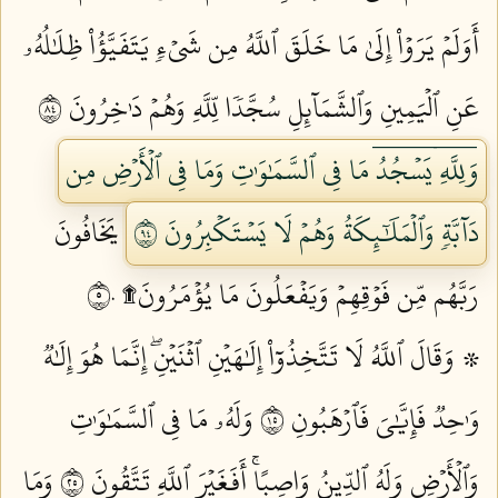
أَوَلَمۡ يَرَوۡاْ إِلَىٰ مَا خَلَقَ ٱللَّهُ مِن شَيۡءٖ يَتَفَيَّؤُاْ ظِلَٰلُهُۥ
عَنِ ٱلۡيَمِينِ وَٱلشَّمَآئِلِ سُجَّدٗا لِّلَّهِ وَهُمۡ دَٰخِرُونَ ٤٨
وَلِلَّهِۤ يَسۡجُدُۤ مَا فِي ٱلسَّمَٰوَٰتِ وَمَا فِي ٱلۡأَرۡضِ مِن
دَآبَّةٖ وَٱلۡمَلَٰٓئِكَةُ وَهُمۡ لَا يَسۡتَكۡبِرُونَ ٤٩
يَخَافُونَ
رَبَّهُم مِّن فَوۡقِهِمۡ وَيَفۡعَلُونَ مَا يُؤۡمَرُونَ۩ ٥٠
۞ وَقَالَ ٱللَّهُ لَا تَتَّخِذُوٓاْ إِلَٰهَيۡنِ ٱثۡنَيۡنِۖ إِنَّمَا هُوَ إِلَٰهٞ
وَٰحِدٞ فَإِيَّٰيَ فَٱرۡهَبُونِ ٥١
وَلَهُۥ مَا فِي ٱلسَّمَٰوَٰتِ
وَٱلۡأَرۡضِ وَلَهُ ٱلدِّينُ وَاصِبًاۚ أَفَغَيۡرَ ٱللَّهِ تَتَّقُونَ ٥٢
وَمَا