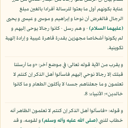
عناية بكونهم أول ما بعثوا للرسالة أفرادا بالغين مبلغ
الرجال فالغرض أن نوحا و إبراهيم و موسى و عيسى و يحيى
(عليهما السلام)
- و هم رسل - كانوا رجالا يوحى إليهم و
لم يكونوا أشخاصا مجهزين بقدرة قاهرة غيبية و إرادة إلهية
تكوينية.
و يقرب من الآية قوله تعالى: في موضع آخر: «و ما أرسلنا
قبلك إلا رجالا نوحي إليهم فاسألوا أهل الذكر إن كنتم لا
تعلمون و ما جعلناهم جسدا لا يأكلون الطعام و ما كانوا
خالدين»: الأنبياء: 8.
و قوله: «فاسألوا أهل الذكر إن كنتم لا تعلمون الظاهر أنه
خطاب للنبي
(صلى الله عليه وآله وسلم)
و لقومه، و قد