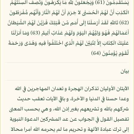
يَسْتَقْدِمُونَ (61) وَيَجْعَلُونَ لِلّهِ مَا يَكْرَهُونَ وَتَصِفُ أَلْسِنَتُهُمُ
الْكَذِبَ أَنَّ لَهُمُ الْحُسْنَى لاَ جَرَمَ أَنَّ لَهُمُ الْنَّارَ وَأَنَّهُم مُّفْرَطُونَ
(62) تَاللّهِ لَقَدْ أَرْسَلْنَا إِلَى أُمَمٍ مِّن قَبْلِكَ فَزَيَّنَ لَهُمُ الشَّيْطَانُ
أَعْمَالَهُمْ فَهُوَ وَلِيُّهُمُ الْيَوْمَ وَلَهُمْ عَذَابٌ أَلِيمٌ (63) وَمَا أَنزَلْنَا
عَلَيْكَ الْكِتَابَ إِلاَّ لِتُبَيِّنَ لَهُمُ الَّذِي اخْتَلَفُواْ فِيهِ وَهُدًى وَرَحْمَةً
لِّقَوْمٍ يُؤْمِنُونَ (64)
بيان
الآيتان الأوليان تذكران الهجرة و تعدان المهاجرين في الله
وعدا حسنا في الدنيا و الآخرة، و باقي الآيات تعقب حديث
شركهم بالله و تشريعهم بغير إذن الله، و هي بحسب المعنى
تفصيل القول في الجواب عن عد المشركين الدعوة النبوية
إلى ترك عبادة الآلهة و تحريم ما لم يحرمه الله أمرا محالا