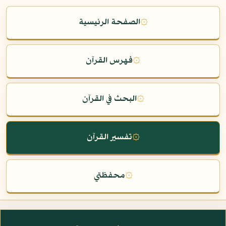
۞
الصفحة الرئيسية
۞
فهرس القرآن
۞
البحث في القرآن
۞
تفسير القرآن
۞
محفظتي