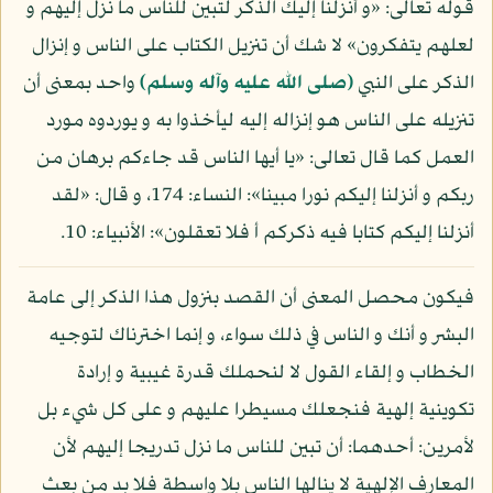
قوله تعالى: «و أنزلنا إليك الذكر لتبين للناس ما نزل إليهم و
لعلهم يتفكرون» لا شك أن تنزيل الكتاب على الناس و إنزال
الذكر على النبي
(صلى الله عليه وآله وسلم)
واحد بمعنى أن
تنزيله على الناس هو إنزاله إليه ليأخذوا به و يوردوه مورد
العمل كما قال تعالى: «يا أيها الناس قد جاءكم برهان من
ربكم و أنزلنا إليكم نورا مبينا»: النساء: 174، و قال: «لقد
أنزلنا إليكم كتابا فيه ذكركم أ فلا تعقلون»: الأنبياء: 10.
فيكون محصل المعنى أن القصد بنزول هذا الذكر إلى عامة
البشر و أنك و الناس في ذلك سواء، و إنما اخترناك لتوجيه
الخطاب و إلقاء القول لا لنحملك قدرة غيبية و إرادة
تكوينية إلهية فنجعلك مسيطرا عليهم و على كل شيء بل
لأمرين: أحدهما: أن تبين للناس ما نزل تدريجا إليهم لأن
المعارف الإلهية لا ينالها الناس بلا واسطة فلا بد من بعث