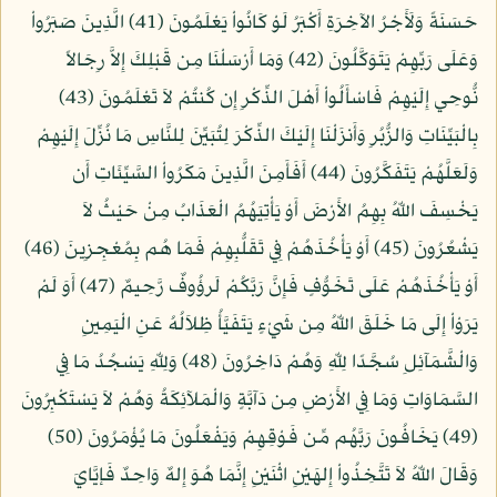
حَسَنَةً وَلَأَجْرُ الآخِرَةِ أَكْبَرُ لَوْ كَانُواْ يَعْلَمُونَ (41) الَّذِينَ صَبَرُواْ
وَعَلَى رَبِّهِمْ يَتَوَكَّلُونَ (42) وَمَا أَرْسَلْنَا مِن قَبْلِكَ إِلاَّ رِجَالاً
نُّوحِي إِلَيْهِمْ فَاسْأَلُواْ أَهْلَ الذِّكْرِ إِن كُنتُمْ لاَ تَعْلَمُونَ (43)
بِالْبَيِّنَاتِ وَالزُّبُرِ وَأَنزَلْنَا إِلَيْكَ الذِّكْرَ لِتُبَيِّنَ لِلنَّاسِ مَا نُزِّلَ إِلَيْهِمْ
وَلَعَلَّهُمْ يَتَفَكَّرُونَ (44) أَفَأَمِنَ الَّذِينَ مَكَرُواْ السَّيِّئَاتِ أَن
يَخْسِفَ اللّهُ بِهِمُ الأَرْضَ أَوْ يَأْتِيَهُمُ الْعَذَابُ مِنْ حَيْثُ لاَ
يَشْعُرُونَ (45) أَوْ يَأْخُذَهُمْ فِي تَقَلُّبِهِمْ فَمَا هُم بِمُعْجِزِينَ (46)
أَوْ يَأْخُذَهُمْ عَلَى تَخَوُّفٍ فَإِنَّ رَبَّكُمْ لَرؤُوفٌ رَّحِيمٌ (47) أَوَ لَمْ
يَرَوْاْ إِلَى مَا خَلَقَ اللّهُ مِن شَيْءٍ يَتَفَيَّأُ ظِلاَلُهُ عَنِ الْيَمِينِ
وَالْشَّمَآئِلِ سُجَّدًا لِلّهِ وَهُمْ دَاخِرُونَ (48) وَلِلّهِ يَسْجُدُ مَا فِي
السَّمَاوَاتِ وَمَا فِي الأَرْضِ مِن دَآبَّةٍ وَالْمَلآئِكَةُ وَهُمْ لاَ يَسْتَكْبِرُونَ
(49) يَخَافُونَ رَبَّهُم مِّن فَوْقِهِمْ وَيَفْعَلُونَ مَا يُؤْمَرُونَ (50)
وَقَالَ اللّهُ لاَ تَتَّخِذُواْ إِلهَيْنِ اثْنَيْنِ إِنَّمَا هُوَ إِلهٌ وَاحِدٌ فَإيَّايَ