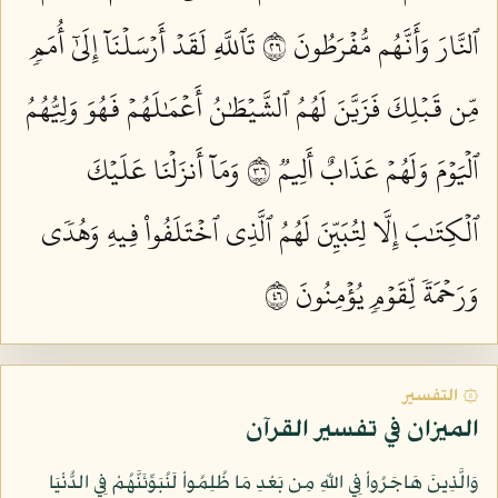
ٱلنَّارَ وَأَنَّهُم مُّفۡرَطُونَ ٦٢
تَٱللَّهِ لَقَدۡ أَرۡسَلۡنَآ إِلَىٰٓ أُمَمٖ
مِّن قَبۡلِكَ فَزَيَّنَ لَهُمُ ٱلشَّيۡطَٰنُ أَعۡمَٰلَهُمۡ فَهُوَ وَلِيُّهُمُ
ٱلۡيَوۡمَ وَلَهُمۡ عَذَابٌ أَلِيمٞ ٦٣
وَمَآ أَنزَلۡنَا عَلَيۡكَ
ٱلۡكِتَٰبَ إِلَّا لِتُبَيِّنَ لَهُمُ ٱلَّذِي ٱخۡتَلَفُواْ فِيهِ وَهُدٗى
وَرَحۡمَةٗ لِّقَوۡمٖ يُؤۡمِنُونَ ٦٤
۞ التفسير
الميزان في تفسير القرآن
وَالَّذِينَ هَاجَرُواْ فِي اللّهِ مِن بَعْدِ مَا ظُلِمُواْ لَنُبَوِّئَنَّهُمْ فِي الدُّنْيَا