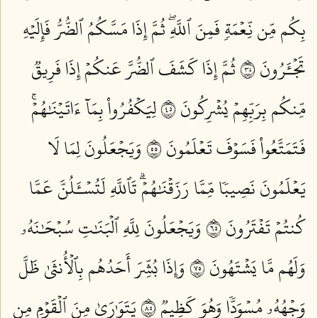
بِكُم مِّن نِّعۡمَةٖ فَمِنَ ٱللَّهِۖ ثُمَّ إِذَا مَسَّكُمُ ٱلضُّرُّ فَإِلَيۡهِ
تَجۡـَٔرُونَ ٥٣
ثُمَّ إِذَا كَشَفَ ٱلضُّرَّ عَنكُمۡ إِذَا فَرِيقٞ
مِّنكُم بِرَبِّهِمۡ يُشۡرِكُونَ ٥٤
لِيَكۡفُرُواْ بِمَآ ءَاتَيۡنَٰهُمۡۚ
فَتَمَتَّعُواْ فَسَوۡفَ تَعۡلَمُونَ ٥٥
وَيَجۡعَلُونَ لِمَا لَا
يَعۡلَمُونَ نَصِيبٗا مِّمَّا رَزَقۡنَٰهُمۡۗ تَٱللَّهِ لَتُسۡـَٔلُنَّ عَمَّا
كُنتُمۡ تَفۡتَرُونَ ٥٦
وَيَجۡعَلُونَ لِلَّهِ ٱلۡبَنَٰتِ سُبۡحَٰنَهُۥ
وَلَهُم مَّا يَشۡتَهُونَ ٥٧
وَإِذَا بُشِّرَ أَحَدُهُم بِٱلۡأُنثَىٰ ظَلَّ
وَجۡهُهُۥ مُسۡوَدّٗا وَهُوَ كَظِيمٞ ٥٨
يَتَوَٰرَىٰ مِنَ ٱلۡقَوۡمِ مِن