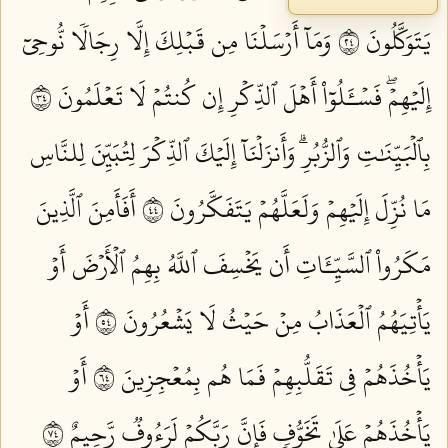
يَتَوَكَّلُونَ ٤٢
وَمَآ أَرۡسَلۡنَا مِن قَبۡلِكَ إِلَّا رِجَالٗا نُّوحِيٓ
إِلَيۡهِمۡۖ فَسۡـَٔلُوٓاْ أَهۡلَ ٱلذِّكۡرِ إِن كُنتُمۡ لَا تَعۡلَمُونَ ٤٣
بِٱلۡبَيِّنَٰتِ وَٱلزُّبُرِۗ وَأَنزَلۡنَآ إِلَيۡكَ ٱلذِّكۡرَ لِتُبَيِّنَ لِلنَّاسِ
مَا نُزِّلَ إِلَيۡهِمۡ وَلَعَلَّهُمۡ يَتَفَكَّرُونَ ٤٤
أَفَأَمِنَ ٱلَّذِينَ
مَكَرُواْ ٱلسَّيِّـَٔاتِ أَن يَخۡسِفَ ٱللَّهُ بِهِمُ ٱلۡأَرۡضَ أَوۡ
يَأۡتِيَهُمُ ٱلۡعَذَابُ مِنۡ حَيۡثُ لَا يَشۡعُرُونَ ٤٥
أَوۡ
يَأۡخُذَهُمۡ فِي تَقَلُّبِهِمۡ فَمَا هُم بِمُعۡجِزِينَ ٤٦
أَوۡ
يَأۡخُذَهُمۡ عَلَىٰ تَخَوُّفٖ فَإِنَّ رَبَّكُمۡ لَرَءُوفٞ رَّحِيمٌ ٤٧