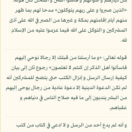
من ديارهم و أموالهم و قاسوا الفتن و المحن كان قوله:
«الذين صبروا و على ربهم يتوكلون» مدحا لهم بما ظهر
منهم أيام إقامتهم بمكة و غيرها من الصبر في الله على أذى
المشركين و التوكل على الله فيما عزموا عليه من الإسلام
لله.
قوله تعالى: «و ما أرسلنا من قبلك إلا رجالا نوحي إليهم
فاسألوا أهل الذكر إن كنتم لا تعلمون» رجوع ثان إلى بيان
كيفية إرسال الرسل و إنزال الكتب حتى يتضح للمشركين أنه
لم تكن الدعوة الدينية إلا دعوة عادية من رجال يوحى إليهم
من البشر يندبون إلى ما فيه صلاح الناس في دنياهم و
عقباهم.
و أنه لم يدع أحد من الرسل و لا ادعي في كتاب من كتب