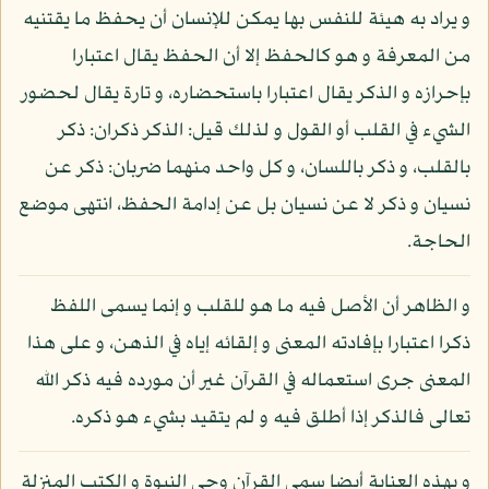
و يراد به هيئة للنفس بها يمكن للإنسان أن يحفظ ما يقتنيه
من المعرفة و هو كالحفظ إلا أن الحفظ يقال اعتبارا
بإحرازه و الذكر يقال اعتبارا باستحضاره، و تارة يقال لحضور
الشيء في القلب أو القول و لذلك قيل: الذكر ذكران: ذكر
بالقلب، و ذكر باللسان، و كل واحد منهما ضربان: ذكر عن
نسيان و ذكر لا عن نسيان بل عن إدامة الحفظ، انتهى موضع
الحاجة.
و الظاهر أن الأصل فيه ما هو للقلب و إنما يسمى اللفظ
ذكرا اعتبارا بإفادته المعنى و إلقائه إياه في الذهن، و على هذا
المعنى جرى استعماله في القرآن غير أن مورده فيه ذكر الله
تعالى فالذكر إذا أطلق فيه و لم يتقيد بشيء هو ذكره.
و بهذه العناية أيضا سمي القرآن وحي النبوة و الكتب المنزلة