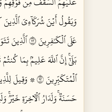
عَلَيۡهِمُ ٱلسَّقۡفُ مِن فَوۡقِهِمۡ وَأ
وَيَقُولُ أَيۡنَ شُرَكَآءِيَ ٱلَّذِينَ كُن
عَلَى ٱلۡكَٰفِرِينَ ٢٧
ٱلَّذِينَ تَتَوَ
بَلَىٰٓۚ إِنَّ ٱللَّهَ عَلِيمُۢ بِمَا كُنتُمۡ 
ٱلۡمُتَكَبِّرِينَ ٢٩
۞ وَقِيلَ لِلَّذِينَ 
حَسَنَةٞۚ وَلَدَارُ ٱلۡأٓخِرَةِ خَيۡرٞۚ وَلَنِ