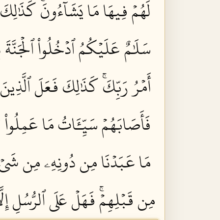
لَهُمۡ فِيهَا مَا يَشَآءُونَۚ كَذَٰلِكَ يَ
سَلَٰمٌ عَلَيۡكُمُ ٱدۡخُلُواْ ٱلۡجَنَّةَ ب
أَمۡرُ رَبِّكَۚ كَذَٰلِكَ فَعَلَ ٱلَّذِينَ
فَأَصَابَهُمۡ سَيِّـَٔاتُ مَا عَمِلُواْ وَ
مَا عَبَدۡنَا مِن دُونِهِۦ مِن شَيۡءٖ ن
مِن قَبۡلِهِمۡۚ فَهَلۡ عَلَى ٱلرُّسُلِ إِلَّا 