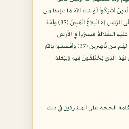
َصَابَهُمْ سَيِّئَاتُ مَا عَمِلُواْ وَحَاقَ بِهِم مَّا كَانُواْ بِهِ يَسْتَهْزِؤُونَ (34) وَقَالَ الَّذِينَ أَشْرَكُواْ لَوْ شَاء اللّهُ مَا عَبَدْنَا مِن
دُونِهِ مِن شَيْءٍ نَّحْنُ وَلا آبَاؤُنَا وَلاَ حَرَّمْنَا مِن دُونِهِ مِن شَيْءٍ كَذَلِكَ فَعَلَ الَّذِينَ مِن قَبْلِهِمْ فَهَلْ عَلَى الرُّسُلِ إِلاَّ الْبَلاغُ الْمُبِينُ (35) وَلَقَدْ
ْ عَلَيْهِ الضَّلالَةُ فَسِيرُواْ فِي الأَرْضِ
فَانظُرُواْ كَيْفَ كَانَ عَاقِبَةُ الْمُكَذِّبِينَ (36) إِن تَحْرِصْ عَلَى هُدَاهُمْ فَإِنَّ اللّهَ لاَ يَهْدِي مَن يُضِلُّ وَمَا لَهُم مِّن نَّاصِرِينَ (37) وَأَقْسَمُواْ بِاللّهِ
ثُ اللّهُ مَن يَمُوتُ بَلَى وَعْدًا عَلَيْهِ حَقًّا وَلكِنَّ أَكْثَرَ النَّاسِ لاَ يَعْلَمُونَ (38) لِيُبَيِّنَ لَهُمُ الَّذِي يَخْتَلِفُونَ فِيهِ وَلِيَعْلَمَ
إقامة الحجة على المشركين في ذلك