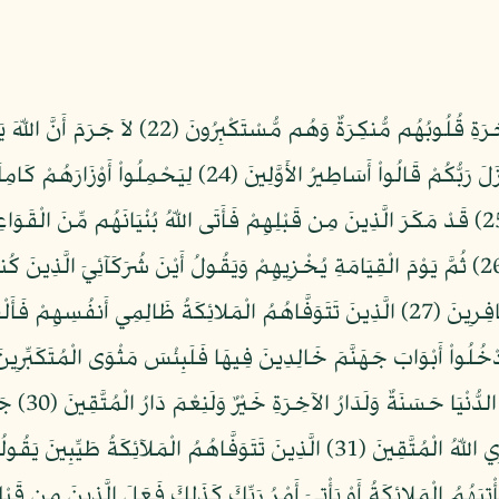
إِلَهُكُمْ إِلَهٌ وَاحِدٌ فَالَّذِينَ لاَ يُؤْمِنُونَ بِالآخِ
الْمُسْتَكْبِرِينَ (23) وَإِذَا قِيلَ لَهُم مَّاذَا أَنزَلَ رَبُّكُمْ قَالُواْ أَسَ
يُضِلُّونَهُم بِغَيْرِ عِلْمٍ أَلاَ سَاء مَا يَزِرُونَ (25) قَدْ مَكَرَ الَّذِينَ مِن قَبْلِهِمْ فَأَتَى اللّهُ ب
وَأَتَاهُمُ الْعَذَابُ مِنْ حَيْثُ لاَ يَشْعُرُونَ (26) ثُمَّ يَوْمَ الْقِيَامَةِ يُخْزِيهِمْ وَيَقُولُ أَيْنَ شُر
الْعِلْمَ إِنَّ الْخِزْيَ الْيَوْمَ وَالْسُّوءَ عَلَى الْكَافِرِينَ (27) الَّذِينَ تَتَوَفَّاهُمُ الْمَلائِ
رَبُّكُمْ قَالُ
الأَنْهَارُ لَهُمْ فِيهَا مَا يَشَآؤُونَ كَذَلِكَ يَجْزِي اللّهُ الْمُتَّقِينَ (31) الَّذِينَ تَتَوَ
ُونَ إِلاَّ أَن تَأْتِيَهُمُ الْمَلائِكَةُ أَوْ يَأْتِيَ أَمْرُ رَبِّكَ كَذَلِكَ فَعَلَ الَّذِينَ 