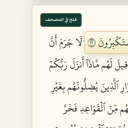
فتح في المصحف
ۡتَكۡبِرُونَ ٢٢
لَا جَرَمَ أَنَّ
قِيلَ لَهُم مَّاذَآ أَنزَلَ رَبُّكُمۡ
زَارِ ٱلَّذِينَ يُضِلُّونَهُم بِغَيۡرِ
هُم مِّنَ ٱلۡقَوَاعِدِ فَخَرَّ