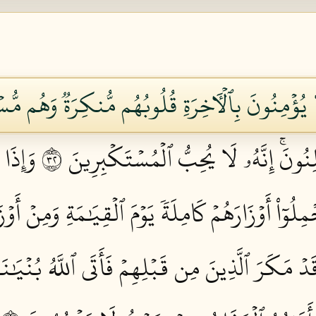
لَا يُؤۡمِنُونَ بِٱلۡأٓخِرَةِ قُلُوبُهُم مُّنكِرَةٞ وَهُم مُّس
ِنُونَۚ إِنَّهُۥ لَا يُحِبُّ ٱلۡمُسۡتَكۡبِرِينَ ٢٣
وَإِذَا 
مِلُوٓاْ أَوۡزَارَهُمۡ كَامِلَةٗ يَوۡمَ ٱلۡقِيَٰمَةِ وَمِنۡ أَوۡ
َدۡ مَكَرَ ٱلَّذِينَ مِن قَبۡلِهِمۡ فَأَتَى ٱللَّهُ بُنۡيَٰنَ