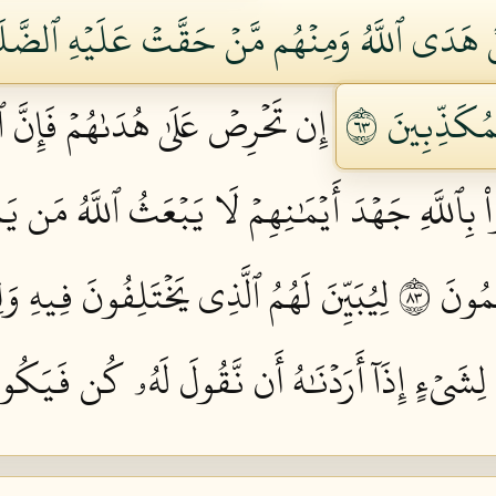
نۡ هَدَى ٱللَّهُ وَمِنۡهُم مَّنۡ حَقَّتۡ عَلَيۡهِ ٱلضَّلَٰ
كَذِّبِينَ ٣٦
إِن تَحۡرِصۡ عَلَىٰ هُدَىٰهُمۡ فَإِنَّ 
اْ بِٱللَّهِ جَهۡدَ أَيۡمَٰنِهِمۡ لَا يَبۡعَثُ ٱللَّهُ مَن يَ
ُونَ ٣٨
لِيُبَيِّنَ لَهُمُ ٱلَّذِي يَخۡتَلِفُونَ فِيهِ وَلِي
َا لِشَيۡءٍ إِذَآ أَرَدۡنَٰهُ أَن نَّقُولَ لَهُۥ كُن فَيَكُونُ