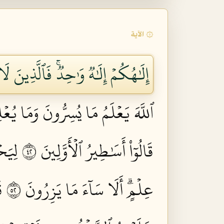
۞ الآية
إِلَٰهُكُمۡ إِلَٰهٞ وَٰحِدٞۚ فَٱلَّذِينَ 
ٱللَّهَ يَعۡلَمُ مَا يُسِرُّونَ وَمَا يُعۡل
قَالُوٓاْ أَسَٰطِيرُ ٱلۡأَوَّلِينَ ٢٤
لِيَحۡ
عِلۡمٍۗ أَلَا سَآءَ مَا يَزِرُونَ ٢٥
ق