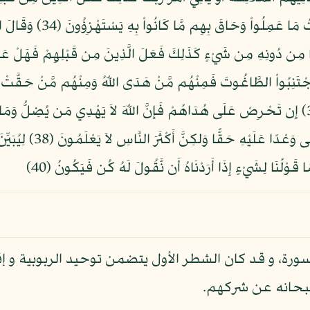
أَنفُسَهُمْ يَظْلِمُونَ (33) فَأ
ّهَ وَاجْتَنِبُواْ الطَّاغُوتَ فَمِنْهُم مَّنْ هَدَى اللّهُ وَمِنْهُم مَّنْ حَقَّت
جَهْدَ أَيْمَانِهِمْ لاَ يَبْعَ
سورة، و قد كان الشطر الأول يتضمن توحيد الربوبية و 
ه سبحانه عن شركهم.