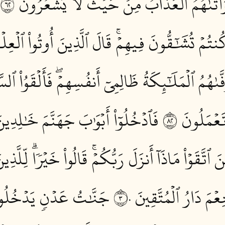
َتَىٰهُمُ ٱلۡعَذَابُ مِنۡ حَيۡثُ لَا يَشۡعُرُونَ ٢٦
تُمۡ تُشَٰٓقُّونَ فِيهِمۡۚ قَالَ ٱلَّذِينَ أُوتُواْ ٱلۡعِلۡمَ
فَّىٰهُمُ ٱلۡمَلَٰٓئِكَةُ ظَالِمِيٓ أَنفُسِهِمۡۖ فَأَلۡقَوُاْ ٱل
تَعۡمَلُونَ ٢٨
فَٱدۡخُلُوٓاْ أَبۡوَٰبَ جَهَنَّمَ خَٰلِدِ
ٱتَّقَوۡاْ مَاذَآ أَنزَلَ رَبُّكُمۡۚ قَالُواْ خَيۡرٗاۗ لِّلَّذِ
عۡمَ دَارُ ٱلۡمُتَّقِينَ ٣٠
جَنَّٰتُ عَدۡنٖ يَدۡخُلُونَه