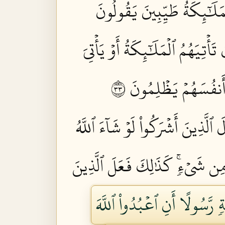
لۡمَلَٰٓئِكَةُ طَيِّبِينَ يَقُولُونَ
أۡتِيَهُمُ ٱلۡمَلَٰٓئِكَةُ أَوۡ يَأۡتِيَ
أَنفُسَهُمۡ يَظۡلِمُونَ ٣٣
َ ٱلَّذِينَ أَشۡرَكُواْ لَوۡ شَآءَ ٱللَّهُ
مِن شَيۡءٖۚ كَذَٰلِكَ فَعَلَ ٱلَّذِينَ
َةٖ رَّسُولًا أَنِ ٱعۡبُدُواْ ٱللَّهَ