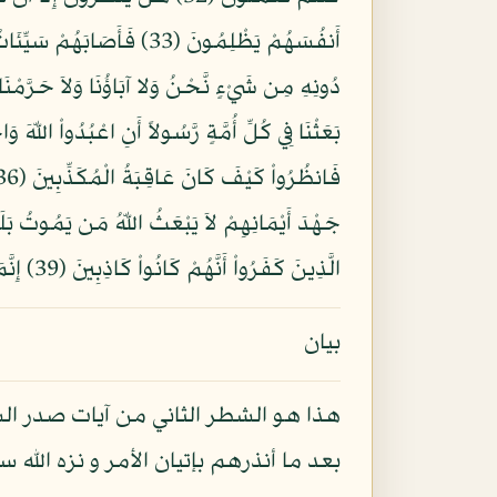
بَعَثْنَا فِي كُلِّ أُمَّةٍ رَّسُولاً أَنِ اعْبُدُواْ الل
الَّذِينَ كَفَرُواْ أَنَّهُمْ كَانُواْ كَاذِبِينَ (39) إِنَّمَا قَوْلُنَا لِشَيْءٍ إِذَا أَرَدْنَاهُ أَن نَّقُولَ لَهُ كُن فَيَكُونُ (40)
بيان
هذا هو الشطر الثاني من آيات صدر ال
بعد ما أنذرهم بإتيان الأمر و نزه الل