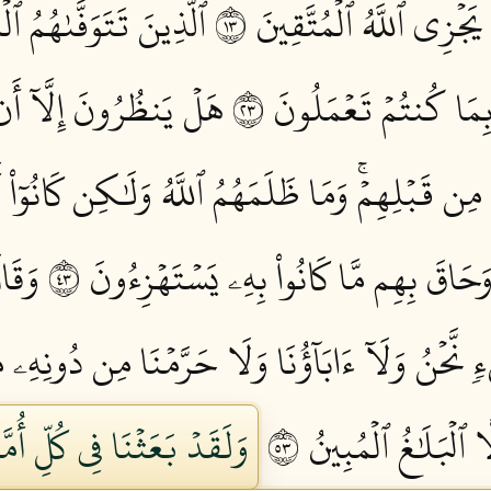
جۡزِي ٱللَّهُ ٱلۡمُتَّقِينَ ٣١
ٱلَّذِينَ تَتَوَفَّىٰهُمُ ٱ
ِمَا كُنتُمۡ تَعۡمَلُونَ ٣٢
هَلۡ يَنظُرُونَ إِلَّآ أَن تَ
 مِن قَبۡلِهِمۡۚ وَمَا ظَلَمَهُمُ ٱللَّهُ وَلَٰكِن كَانُوٓاْ 
حَاقَ بِهِم مَّا كَانُواْ بِهِۦ يَسۡتَهۡزِءُونَ ٣٤
وَقَال
َّحۡنُ وَلَآ ءَابَآؤُنَا وَلَا حَرَّمۡنَا مِن دُونِهِۦ 
ٱلۡبَلَٰغُ ٱلۡمُبِينُ ٣٥
وَلَقَدۡ بَعَثۡنَا فِي كُلِّ أُمّ