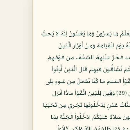
رَةِ قُلُوبُهُم مُّنكِرَةٌ وَهُم مُّسْتَكْبِرُونَ (22) لاَ جَرَمَ أَنَّ اللّهَ يَعْلَمُ مَا يُسِرُّونَ وَمَا يُعْلِنُونَ إِنَّهُ لاَ يُحِبُّ
اطِيرُ الأَوَّلِينَ (24) لِيَحْمِلُواْ أَوْزَارَهُمْ كَامِلَةً يَوْمَ الْقِيَامَةِ وَمِنْ أَوْزَارِ الَّذِينَ
ُنْيَانَهُم مِّنَ الْقَوَاعِدِ فَخَرَّ عَلَيْهِمُ السَّقْفُ مِن فَوْقِهِمْ
َكَآئِيَ الَّذِينَ كُنتُمْ تُشَاقُّونَ فِيهِمْ قَالَ الَّذِينَ أُوتُواْ
كَةُ ظَالِمِي أَنفُسِهِمْ فَأَلْقَوُاْ السَّلَمَ مَا كُنَّا نَعْمَلُ مِن سُوءٍ بَلَى
إِنَّ اللّهَ عَلِيمٌ بِمَا كُنتُمْ تَعْمَلُونَ (28) فَادْخُلُواْ أَبْوَابَ جَهَنَّمَ خَالِدِينَ فِيهَا فَلَبِئْسَ مَثْوَى الْمُتَكَبِّرِينَ (29) وَقِيلَ لِلَّذِينَ اتَّقَوْاْ مَاذَا أَنزَلَ
واْ خَيْرًا لِّلَّذِينَ أَحْسَنُواْ فِي هَذِهِ الدُّنْيَا حَسَنَةٌ وَلَدَارُ الآخِرَةِ خَيْرٌ وَلَنِعْمَ دَارُ الْمُتَّقِينَ (30) جَنَّاتُ عَدْنٍ يَدْخُلُونَهَا تَجْرِي مِن تَحْتِهَا
فَّاهُمُ الْمَلآئِكَةُ طَيِّبِينَ يَقُولُونَ سَلامٌ عَلَيْكُمُ ادْخُلُواْ الْجَنَّةَ بِمَا
مِن قَبْلِهِمْ وَمَا ظَلَمَهُمُ اللّهُ وَلكِن كَانُواْ