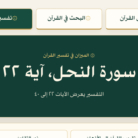
القرآن
۞
البحث في القرآن
۞
تفسير
۞ الميزان في تفسير القرآن
سورة النحل، آية ٢٢
التفسير يعرض الآيات ٢٢ إلى ٤٠