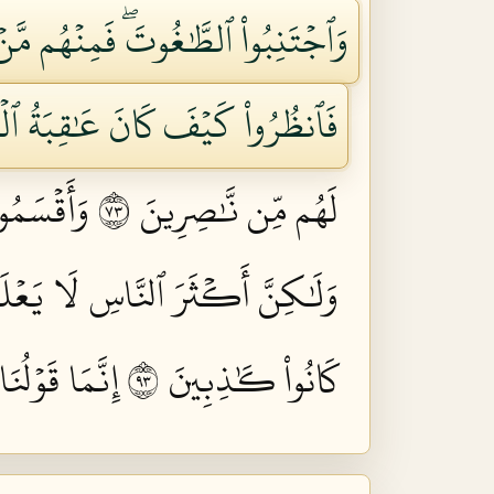
وَٱجۡتَنِبُواْ ٱلطَّٰغُوتَۖ فَمِنۡهُم مَّ
فَٱنظُرُواْ كَيۡفَ كَانَ عَٰقِبَةُ ٱلۡمُ
لَهُم مِّن نَّٰصِرِينَ ٣٧
وَأَقۡسَمُو
وَلَٰكِنَّ أَكۡثَرَ ٱلنَّاسِ لَا يَعۡلَم
كَانُواْ كَٰذِبِينَ ٣٩
إِنَّمَا قَوۡلُن