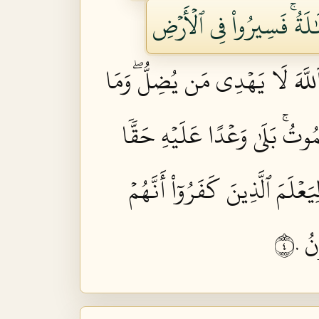
لَةُۚ فَسِيرُواْ فِي ٱلۡأَرۡضِ
ٱللَّهَ لَا يَهۡدِي مَن يُضِلُّۖ وَمَا
مُوتُۚ بَلَىٰ وَعۡدًا عَلَيۡهِ حَقّٗا
َعۡلَمَ ٱلَّذِينَ كَفَرُوٓاْ أَنَّهُمۡ
 ٤٠