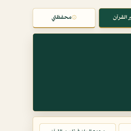
 القرآن
۞
محفظتي