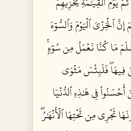
ثُمَّ يَوۡمَ ٱلۡقِيَٰمَةِ يُخۡزِيهِمۡ
 إِنَّ ٱلۡخِزۡيَ ٱلۡيَوۡمَ وَٱلسُّوٓءَ
سَّلَمَ مَا كُنَّا نَعۡمَلُ مِن سُوٓءِۭۚ
ينَ فِيهَاۖ فَلَبِئۡسَ مَثۡوَى
ينَ أَحۡسَنُواْ فِي هَٰذِهِ ٱلدُّنۡيَا
َا تَجۡرِي مِن تَحۡتِهَا ٱلۡأَنۡهَٰرُۖ