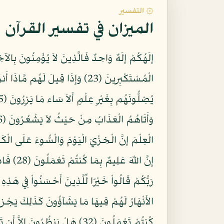
۞ التفسير
الميزان في تفسير القرآن
كُنتُمْ تَعْمَلُونَ (32) هَلْ يَنظُر