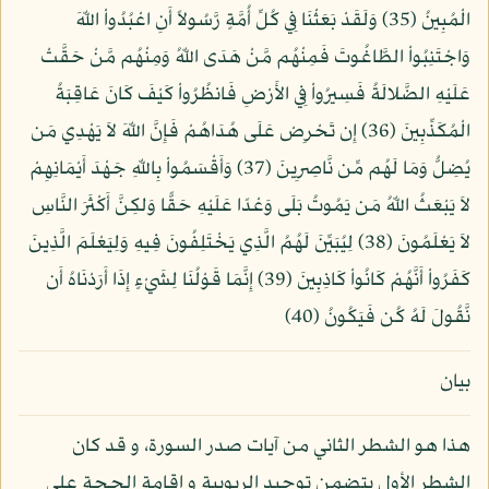
الْمُبِينُ (35) وَلَقَدْ بَعَثْنَا فِي كُلِّ أُمَّةٍ رَّسُولاً أَنِ اعْبُدُواْ اللّهَ
وَاجْتَنِبُواْ الطَّاغُوتَ فَمِنْهُم مَّنْ هَدَى اللّهُ وَمِنْهُم مَّنْ حَقَّتْ
عَلَيْهِ الضَّلالَةُ فَسِيرُواْ فِي الأَرْضِ فَانظُرُواْ كَيْفَ كَانَ عَاقِبَةُ
الْمُكَذِّبِينَ (36) إِن تَحْرِصْ عَلَى هُدَاهُمْ فَإِنَّ اللّهَ لاَ يَهْدِي مَن
يُضِلُّ وَمَا لَهُم مِّن نَّاصِرِينَ (37) وَأَقْسَمُواْ بِاللّهِ جَهْدَ أَيْمَانِهِمْ
لاَ يَبْعَثُ اللّهُ مَن يَمُوتُ بَلَى وَعْدًا عَلَيْهِ حَقًّا وَلكِنَّ أَكْثَرَ النَّاسِ
لاَ يَعْلَمُونَ (38) لِيُبَيِّنَ لَهُمُ الَّذِي يَخْتَلِفُونَ فِيهِ وَلِيَعْلَمَ الَّذِينَ
كَفَرُواْ أَنَّهُمْ كَانُواْ كَاذِبِينَ (39) إِنَّمَا قَوْلُنَا لِشَيْءٍ إِذَا أَرَدْنَاهُ أَن
نَّقُولَ لَهُ كُن فَيَكُونُ (40)
بيان
هذا هو الشطر الثاني من آيات صدر السورة، و قد كان
الشطر الأول يتضمن توحيد الربوبية و إقامة الحجة على