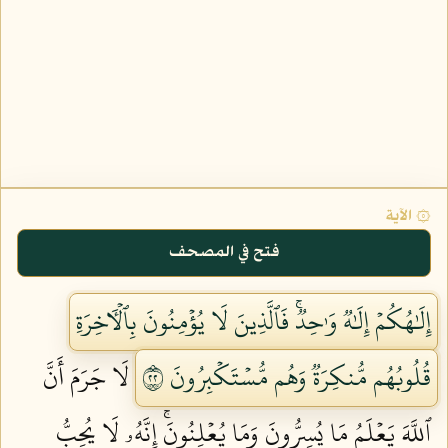
۞ الآية
فتح في المصحف
إِلَٰهُكُمۡ إِلَٰهٞ وَٰحِدٞۚ فَٱلَّذِينَ لَا يُؤۡمِنُونَ بِٱلۡأٓخِرَةِ
قُلُوبُهُم مُّنكِرَةٞ وَهُم مُّسۡتَكۡبِرُونَ ٢٢
لَا جَرَمَ أَنَّ
ٱللَّهَ يَعۡلَمُ مَا يُسِرُّونَ وَمَا يُعۡلِنُونَۚ إِنَّهُۥ لَا يُحِبُّ