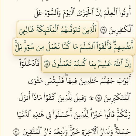
أُوتُواْ ٱلۡعِلۡمَ إِنَّ ٱلۡخِزۡيَ ٱلۡيَوۡمَ وَٱلسُّوٓءَ عَلَى
ٱلۡكَٰفِرِينَ ٢٧
ٱلَّذِينَ تَتَوَفَّىٰهُمُ ٱلۡمَلَٰٓئِكَةُ ظَالِمِيٓ
أَنفُسِهِمۡۖ فَأَلۡقَوُاْ ٱلسَّلَمَ مَا كُنَّا نَعۡمَلُ مِن سُوٓءِۭۚ بَلَىٰٓۚ
إِنَّ ٱللَّهَ عَلِيمُۢ بِمَا كُنتُمۡ تَعۡمَلُونَ ٢٨
فَٱدۡخُلُوٓاْ
أَبۡوَٰبَ جَهَنَّمَ خَٰلِدِينَ فِيهَاۖ فَلَبِئۡسَ مَثۡوَى
ٱلۡمُتَكَبِّرِينَ ٢٩
۞ وَقِيلَ لِلَّذِينَ ٱتَّقَوۡاْ مَاذَآ أَنزَلَ
رَبُّكُمۡۚ قَالُواْ خَيۡرٗاۗ لِّلَّذِينَ أَحۡسَنُواْ فِي هَٰذِهِ ٱلدُّنۡيَا
حَسَنَةٞۚ وَلَدَارُ ٱلۡأٓخِرَةِ خَيۡرٞۚ وَلَنِعۡمَ دَارُ ٱلۡمُتَّقِينَ ٣٠