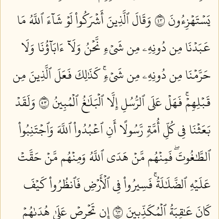
يَسۡتَهۡزِءُونَ ٣٤
وَقَالَ ٱلَّذِينَ أَشۡرَكُواْ لَوۡ شَآءَ ٱللَّهُ مَا
عَبَدۡنَا مِن دُونِهِۦ مِن شَيۡءٖ نَّحۡنُ وَلَآ ءَابَآؤُنَا وَلَا
حَرَّمۡنَا مِن دُونِهِۦ مِن شَيۡءٖۚ كَذَٰلِكَ فَعَلَ ٱلَّذِينَ مِن
قَبۡلِهِمۡۚ فَهَلۡ عَلَى ٱلرُّسُلِ إِلَّا ٱلۡبَلَٰغُ ٱلۡمُبِينُ ٣٥
وَلَقَدۡ
بَعَثۡنَا فِي كُلِّ أُمَّةٖ رَّسُولًا أَنِ ٱعۡبُدُواْ ٱللَّهَ وَٱجۡتَنِبُواْ
ٱلطَّٰغُوتَۖ فَمِنۡهُم مَّنۡ هَدَى ٱللَّهُ وَمِنۡهُم مَّنۡ حَقَّتۡ
عَلَيۡهِ ٱلضَّلَٰلَةُۚ فَسِيرُواْ فِي ٱلۡأَرۡضِ فَٱنظُرُواْ كَيۡفَ
كَانَ عَٰقِبَةُ ٱلۡمُكَذِّبِينَ ٣٦
إِن تَحۡرِصۡ عَلَىٰ هُدَىٰهُمۡ