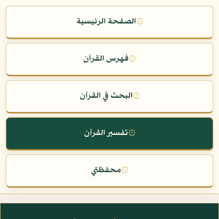
۞
الصفحة الرئيسية
۞
فهرس القرآن
۞
البحث في القرآن
۞
تفسير القرآن
۞
محفظتي