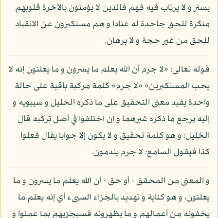
بستر و لا يرتاب فيه فهم فالذين لا يؤمنون بالآخرة قلوبهم
منكرة للحق جاحدة له عنادا و هم مستكبرون عن الانقياد
للحق من غير حجة و لا برهان.
قوله تعالى: «لا جرم أن الله يعلم ما يسرون و ما يعلنون إنه لا
يحب المستكبرين» «لا جرم» كلمة مركبة باقية على حالة
واحدة يفيد معنى التحقيق على ما ذكره الخليل و سيبويه و
إليه يرجع ما ذكره غيرهما و إن اختلفوا في أصل تركبه قال
الخليل: و هو كلمة تحقيق و لا يكون إلا جوابا يقال فعلوا
كذا فيقول السامع: لا جرم يندمون.
و المعنى من المحقق - أو حق - أن الله يعلم ما يسرون و ما
يعلنون، و هو كناية و تهديد بالجزاء السيىء أي إنه يعلم ما
يخفونه من أعمالهم و ما يظهرونه فسيجزيهم بما عملوا و