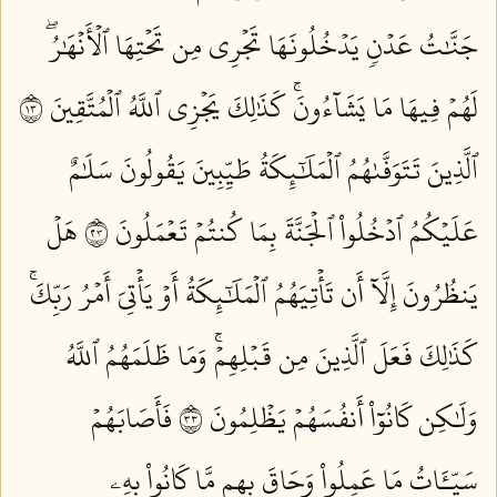
جَنَّٰتُ عَدۡنٖ يَدۡخُلُونَهَا تَجۡرِي مِن تَحۡتِهَا ٱلۡأَنۡهَٰرُۖ
لَهُمۡ فِيهَا مَا يَشَآءُونَۚ كَذَٰلِكَ يَجۡزِي ٱللَّهُ ٱلۡمُتَّقِينَ ٣١
ٱلَّذِينَ تَتَوَفَّىٰهُمُ ٱلۡمَلَٰٓئِكَةُ طَيِّبِينَ يَقُولُونَ سَلَٰمٌ
عَلَيۡكُمُ ٱدۡخُلُواْ ٱلۡجَنَّةَ بِمَا كُنتُمۡ تَعۡمَلُونَ ٣٢
هَلۡ
يَنظُرُونَ إِلَّآ أَن تَأۡتِيَهُمُ ٱلۡمَلَٰٓئِكَةُ أَوۡ يَأۡتِيَ أَمۡرُ رَبِّكَۚ
كَذَٰلِكَ فَعَلَ ٱلَّذِينَ مِن قَبۡلِهِمۡۚ وَمَا ظَلَمَهُمُ ٱللَّهُ
وَلَٰكِن كَانُوٓاْ أَنفُسَهُمۡ يَظۡلِمُونَ ٣٣
فَأَصَابَهُمۡ
سَيِّـَٔاتُ مَا عَمِلُواْ وَحَاقَ بِهِم مَّا كَانُواْ بِهِۦ