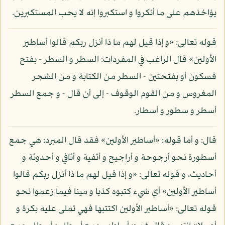
يؤاخذهم على ما أنكروا و استكبروا إنه لا يحب المستكبرين.
قوله تعالى: «و إذا قيل لهم ما ذا أنزل ربكم قالوا أساطير
الأولين» قال الراغب في المفردات: السطر و السطر - بفتح
فسكون أو بفتحتين - السطر من الكتابة و من الشجر
المغروس و من القوم الوقوف - إلى أن قال - و جمع السطر
أسطر و سطور و أسطار.
قال: و أما قوله: «أساطير الأولين» فقد قال المبرد: هي جمع
أسطورة نحو أرجوحة و أراجيح و أثفية و أثافي و أحدوثة و
أحاديث، و قوله تعالى: «و إذا قيل لهم ما ذا أنزل ربكم قالوا
أساطير الأولين» أي شيء كتبوه كذبا و مينا فيما زعموا نحو
قوله تعالى: «أساطير الأولين اكتتبها فهي تملى عليه بكرة و