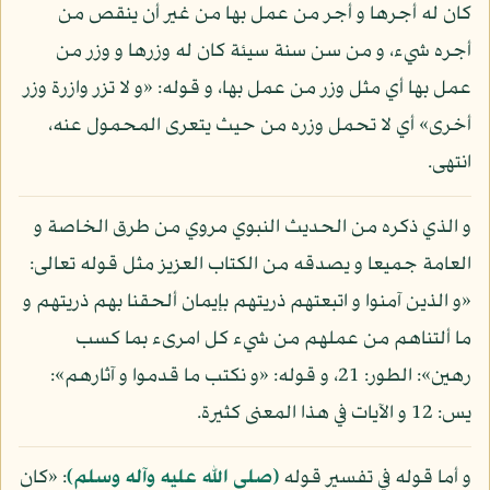
كان له أجرها و أجر من عمل بها من غير أن ينقص من
أجره شيء، و من سن سنة سيئة كان له وزرها و وزر من
عمل بها أي مثل وزر من عمل بها، و قوله: «و لا تزر وازرة وزر
أخرى» أي لا تحمل وزره من حيث يتعرى المحمول عنه،
انتهى.
و الذي ذكره من الحديث النبوي مروي من طرق الخاصة و
العامة جميعا و يصدقه من الكتاب العزيز مثل قوله تعالى:
«و الذين آمنوا و اتبعتهم ذريتهم بإيمان ألحقنا بهم ذريتهم و
ما ألتناهم من عملهم من شيء كل امرىء بما كسب
رهين»: الطور: 21، و قوله: «و نكتب ما قدموا و آثارهم»:
يس: 12 و الآيات في هذا المعنى كثيرة.
و أما قوله في تفسير قوله
(صلى الله عليه وآله وسلم)
: «كان