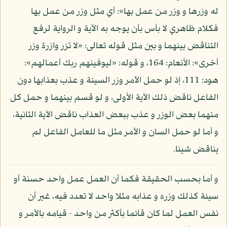
له وزرها و وزر من عمل بها»: أي مثل وزر من عمل بها
فكلام ظاهري لا بأس بأن يوجه به الآية و الرواية لرفع
التناقض بينهما و بين مثل قوله تعالى: «لا تزر وازرة وزر
أخرى»: الأنعام: 164، و قوله: «ليوفينهم ربك أعمالهم»:
هود: 111، إذ لو حمل الآمر وزر السيئة و عذب بعذابها دون
الفاعل ناقض ذلك الآية الأولى، و لو قسم بينهما و حمل كل
منهما بعض الوزر و عذب ببعض العذاب ناقض الآية الثانية،
و أما لو حمل السان و الآمر مثل ما للعامل الفاعل لم
يناقض شيئا.
و أما بحسب الحقيقة فكما أن العمل عمل واحد حسنة أو
سيئة كذلك وزره و عذابه مثلا واحد لا تعدد فيه، غير أن
نفس العمل لما كان قائما بأكثر من واحد - قيامه بالآمر و