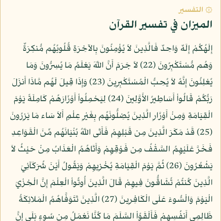
۞ التفسير
الميزان في تفسير القرآن
إِلَهُكُمْ إِلَهٌ وَاحِدٌ فَالَّذِينَ لاَ يُؤْمِنُونَ بِالآخِرَةِ قُلُوبُهُم مُّنكِرَةٌ
وَهُم مُّسْتَكْبِرُونَ (22) لاَ جَرَمَ أَنَّ اللّهَ يَعْلَمُ مَا يُسِرُّونَ وَمَا
يُعْلِنُونَ إِنَّهُ لاَ يُحِبُّ الْمُسْتَكْبِرِينَ (23) وَإِذَا قِيلَ لَهُم مَّاذَا أَنزَلَ
رَبُّكُمْ قَالُواْ أَسَاطِيرُ الأَوَّلِينَ (24) لِيَحْمِلُواْ أَوْزَارَهُمْ كَامِلَةً يَوْمَ
الْقِيَامَةِ وَمِنْ أَوْزَارِ الَّذِينَ يُضِلُّونَهُم بِغَيْرِ عِلْمٍ أَلاَ سَاء مَا يَزِرُونَ
(25) قَدْ مَكَرَ الَّذِينَ مِن قَبْلِهِمْ فَأَتَى اللّهُ بُنْيَانَهُم مِّنَ الْقَوَاعِدِ
فَخَرَّ عَلَيْهِمُ السَّقْفُ مِن فَوْقِهِمْ وَأَتَاهُمُ الْعَذَابُ مِنْ حَيْثُ لاَ
يَشْعُرُونَ (26) ثُمَّ يَوْمَ الْقِيَامَةِ يُخْزِيهِمْ وَيَقُولُ أَيْنَ شُرَكَآئِيَ
الَّذِينَ كُنتُمْ تُشَاقُّونَ فِيهِمْ قَالَ الَّذِينَ أُوتُواْ الْعِلْمَ إِنَّ الْخِزْيَ
الْيَوْمَ وَالْسُّوءَ عَلَى الْكَافِرِينَ (27) الَّذِينَ تَتَوَفَّاهُمُ الْمَلائِكَةُ
ظَالِمِي أَنفُسِهِمْ فَأَلْقَوُاْ السَّلَمَ مَا كُنَّا نَعْمَلُ مِن سُوءٍ بَلَى إِنَّ