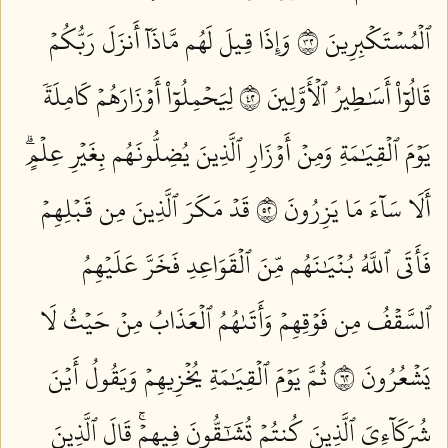
ٱلۡمُسۡتَكۡبِرِينَ ٢٣
وَإِذَا قِيلَ لَهُم مَّاذَآ أَنزَلَ رَبُّكُمۡ
قَالُوٓاْ أَسَٰطِيرُ ٱلۡأَوَّلِينَ ٢٤
لِيَحۡمِلُوٓاْ أَوۡزَارَهُمۡ كَامِلَةٗ
يَوۡمَ ٱلۡقِيَٰمَةِ وَمِنۡ أَوۡزَارِ ٱلَّذِينَ يُضِلُّونَهُم بِغَيۡرِ عِلۡمٍۗ
أَلَا سَآءَ مَا يَزِرُونَ ٢٥
قَدۡ مَكَرَ ٱلَّذِينَ مِن قَبۡلِهِمۡ
فَأَتَى ٱللَّهُ بُنۡيَٰنَهُم مِّنَ ٱلۡقَوَاعِدِ فَخَرَّ عَلَيۡهِمُ
ٱلسَّقۡفُ مِن فَوۡقِهِمۡ وَأَتَىٰهُمُ ٱلۡعَذَابُ مِنۡ حَيۡثُ لَا
يَشۡعُرُونَ ٢٦
ثُمَّ يَوۡمَ ٱلۡقِيَٰمَةِ يُخۡزِيهِمۡ وَيَقُولُ أَيۡنَ
شُرَكَآءِيَ ٱلَّذِينَ كُنتُمۡ تُشَٰٓقُّونَ فِيهِمۡۚ قَالَ ٱلَّذِينَ