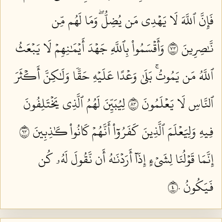
فَإِنَّ ٱللَّهَ لَا يَهۡدِي مَن يُضِلُّۖ وَمَا لَهُم مِّن
نَّٰصِرِينَ ٣٧
وَأَقۡسَمُواْ بِٱللَّهِ جَهۡدَ أَيۡمَٰنِهِمۡ لَا يَبۡعَثُ
ٱللَّهُ مَن يَمُوتُۚ بَلَىٰ وَعۡدًا عَلَيۡهِ حَقّٗا وَلَٰكِنَّ أَكۡثَرَ
ٱلنَّاسِ لَا يَعۡلَمُونَ ٣٨
لِيُبَيِّنَ لَهُمُ ٱلَّذِي يَخۡتَلِفُونَ
فِيهِ وَلِيَعۡلَمَ ٱلَّذِينَ كَفَرُوٓاْ أَنَّهُمۡ كَانُواْ كَٰذِبِينَ ٣٩
إِنَّمَا قَوۡلُنَا لِشَيۡءٍ إِذَآ أَرَدۡنَٰهُ أَن نَّقُولَ لَهُۥ كُن
فَيَكُونُ ٤٠