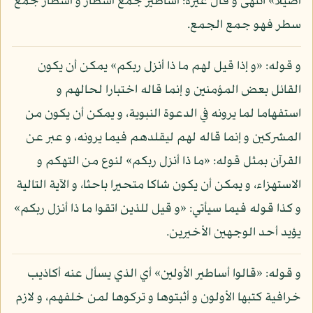
أصيلا» انتهى و قال غيره: أساطير جمع أسطار و أسطار جمع
سطر فهو جمع الجمع.
و قوله: «و إذا قيل لهم ما ذا أنزل ربكم» يمكن أن يكون
القائل بعض المؤمنين و إنما قاله اختبارا لحالهم و
استفهاما لما يرونه في الدعوة النبوية، و يمكن أن يكون من
المشركين و إنما قاله لهم ليقلدهم فيما يرونه، و عبر عن
القرآن بمثل قوله: «ما ذا أنزل ربكم» لنوع من التهكم و
الاستهزاء، و يمكن أن يكون شاكا متحيرا باحثا، و الآية التالية
و كذا قوله فيما سيأتي: «و قيل للذين اتقوا ما ذا أنزل ربكم»
يؤيد أحد الوجهين الأخيرين.
و قوله: «قالوا أساطير الأولين» أي الذي يسأل عنه أكاذيب
خرافية كتبها الأولون و أثبتوها و تركوها لمن خلفهم، و لازم