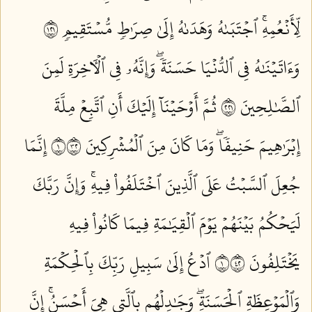
لِّأَنۡعُمِهِۚ ٱجۡتَبَىٰهُ وَهَدَىٰهُ إِلَىٰ صِرَٰطٖ مُّسۡتَقِيمٖ ١٢١
وَءَاتَيۡنَٰهُ فِي ٱلدُّنۡيَا حَسَنَةٗۖ وَإِنَّهُۥ فِي ٱلۡأٓخِرَةِ لَمِنَ
ٱلصَّٰلِحِينَ ١٢٢
ثُمَّ أَوۡحَيۡنَآ إِلَيۡكَ أَنِ ٱتَّبِعۡ مِلَّةَ
إِبۡرَٰهِيمَ حَنِيفٗاۖ وَمَا كَانَ مِنَ ٱلۡمُشۡرِكِينَ ١٢٣
إِنَّمَا
جُعِلَ ٱلسَّبۡتُ عَلَى ٱلَّذِينَ ٱخۡتَلَفُواْ فِيهِۚ وَإِنَّ رَبَّكَ
لَيَحۡكُمُ بَيۡنَهُمۡ يَوۡمَ ٱلۡقِيَٰمَةِ فِيمَا كَانُواْ فِيهِ
يَخۡتَلِفُونَ ١٢٤
ٱدۡعُ إِلَىٰ سَبِيلِ رَبِّكَ بِٱلۡحِكۡمَةِ
وَٱلۡمَوۡعِظَةِ ٱلۡحَسَنَةِۖ وَجَٰدِلۡهُم بِٱلَّتِي هِيَ أَحۡسَنُۚ إِنَّ