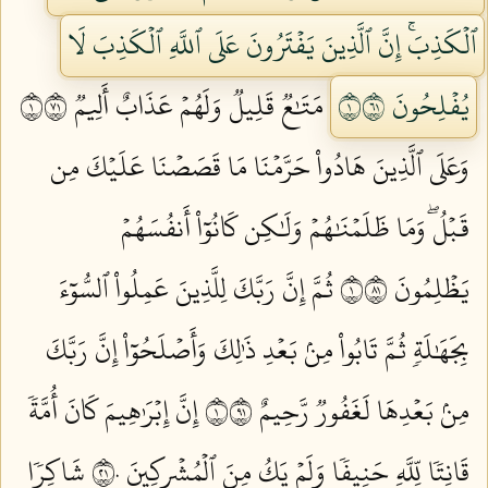
ٱلۡكَذِبَۚ إِنَّ ٱلَّذِينَ يَفۡتَرُونَ عَلَى ٱللَّهِ ٱلۡكَذِبَ لَا
يُفۡلِحُونَ ١١٦
مَتَٰعٞ قَلِيلٞ وَلَهُمۡ عَذَابٌ أَلِيمٞ ١١٧
وَعَلَى ٱلَّذِينَ هَادُواْ حَرَّمۡنَا مَا قَصَصۡنَا عَلَيۡكَ مِن
قَبۡلُۖ وَمَا ظَلَمۡنَٰهُمۡ وَلَٰكِن كَانُوٓاْ أَنفُسَهُمۡ
يَظۡلِمُونَ ١١٨
ثُمَّ إِنَّ رَبَّكَ لِلَّذِينَ عَمِلُواْ ٱلسُّوٓءَ
بِجَهَٰلَةٖ ثُمَّ تَابُواْ مِنۢ بَعۡدِ ذَٰلِكَ وَأَصۡلَحُوٓاْ إِنَّ رَبَّكَ
مِنۢ بَعۡدِهَا لَغَفُورٞ رَّحِيمٌ ١١٩
إِنَّ إِبۡرَٰهِيمَ كَانَ أُمَّةٗ
قَانِتٗا لِّلَّهِ حَنِيفٗا وَلَمۡ يَكُ مِنَ ٱلۡمُشۡرِكِينَ ١٢٠
شَاكِرٗا