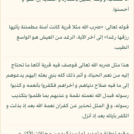
أحسنوا.
قوله تعالى: «ضرب الله مثلا قرية كانت آمنة مطمئنة يأتيها
رزقها رغدا» إلى آخر الآية، الرغد من العيش هو الواسع
الطيب.
هذا مثل ضربه الله تعالى فوصف فيه قرية آتاها ما تحتاج
إليه من نعم الحياة، و أتم ذلك كله بنبي بعثه إليهم يدعوهم
إلى ما فيه صلاح دنياهم و أخراهم فكفروا بأنعمه و كذبوا
رسوله فبدل الله نعمته نقمة و عذبهم بما ظلموا بتكذيب
رسوله، و في المثل تحذير عن كفران نعمة الله بعد إذ بذلت و
الكفر بآياته بعد إذ أنزل.
و فيه توطئة و تمهيد لما سيذكره من محللات الأكل و