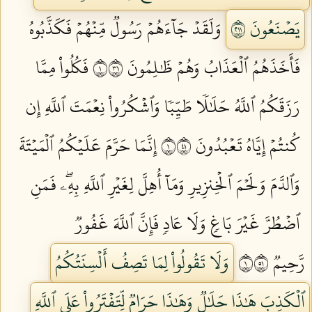
يَصۡنَعُونَ ١١٢
وَلَقَدۡ جَآءَهُمۡ رَسُولٞ مِّنۡهُمۡ فَكَذَّبُوهُ
فَأَخَذَهُمُ ٱلۡعَذَابُ وَهُمۡ ظَٰلِمُونَ ١١٣
فَكُلُواْ مِمَّا
رَزَقَكُمُ ٱللَّهُ حَلَٰلٗا طَيِّبٗا وَٱشۡكُرُواْ نِعۡمَتَ ٱللَّهِ إِن
كُنتُمۡ إِيَّاهُ تَعۡبُدُونَ ١١٤
إِنَّمَا حَرَّمَ عَلَيۡكُمُ ٱلۡمَيۡتَةَ
وَٱلدَّمَ وَلَحۡمَ ٱلۡخِنزِيرِ وَمَآ أُهِلَّ لِغَيۡرِ ٱللَّهِ بِهِۦۖ فَمَنِ
ٱضۡطُرَّ غَيۡرَ بَاغٖ وَلَا عَادٖ فَإِنَّ ٱللَّهَ غَفُورٞ
رَّحِيمٞ ١١٥
وَلَا تَقُولُواْ لِمَا تَصِفُ أَلۡسِنَتُكُمُ
ٱلۡكَذِبَ هَٰذَا حَلَٰلٞ وَهَٰذَا حَرَامٞ لِّتَفۡتَرُواْ عَلَى ٱللَّهِ