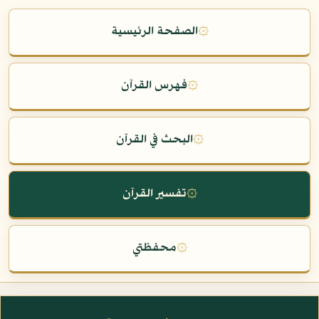
۞
الصفحة الرئيسية
۞
فهرس القرآن
۞
البحث في القرآن
۞
تفسير القرآن
۞
محفظتي