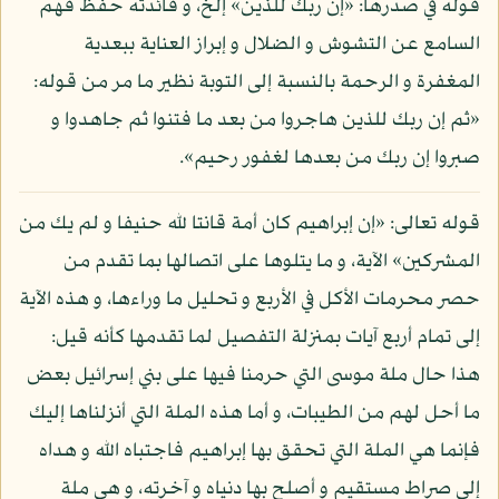
قوله في صدرها: «إن ربك للذين» إلخ، و فائدته حفظ فهم
السامع عن التشوش و الضلال و إبراز العناية ببعدية
المغفرة و الرحمة بالنسبة إلى التوبة نظير ما مر من قوله:
«ثم إن ربك للذين هاجروا من بعد ما فتنوا ثم جاهدوا و
صبروا إن ربك من بعدها لغفور رحيم».
قوله تعالى: «إن إبراهيم كان أمة قانتا لله حنيفا و لم يك من
المشركين» الآية، و ما يتلوها على اتصالها بما تقدم من
حصر محرمات الأكل في الأربع و تحليل ما وراءها، و هذه الآية
إلى تمام أربع آيات بمنزلة التفصيل لما تقدمها كأنه قيل:
هذا حال ملة موسى التي حرمنا فيها على بني إسرائيل بعض
ما أحل لهم من الطيبات، و أما هذه الملة التي أنزلناها إليك
فإنما هي الملة التي تحقق بها إبراهيم فاجتباه الله و هداه
إلى صراط مستقيم و أصلح بها دنياه و آخرته، و هي ملة