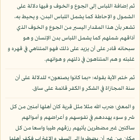
ثم إضافة اللباس إلى الجوع و الخوف و فيها دلالة على
الشمول و الإحاطة كما يشمل اللباس البدن، و يحيط به،
تشعر بأن هذا المقدار اليسير من الجوع و الخوف الذي
أذاقهم شملهم كما يشمل اللباس بدن الإنسان و هو
سبحانه قادر على أن يزيد على ذلك فهو المتناهي في قهره و
غلبته و هم المتناهون في ذلتهم و هوانهم.
ثم ختم الآية بقوله: «بما كانوا يصنعون» للدلالة على أن
سنة المجازاة في الشكر و الكفر قائمة على ساق.
و المعنى: ضرب الله مثلا مثل قرية كان أهلها آمنين من كل
شر و سوء يهددهم في نفوسهم و أعراضهم و أموالهم
ساكنين غير مضطرين يأتيهم رزقهم طيبا واسعا من كل
مكان من غير أن يضطروا إلى السفر و الاغتراب فكفر أهلها