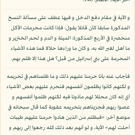
آخر الآية،: الأنعام: 146.
و الآية في مقام دفع الدخل و فيها عطف على مسألة النسخ
المذكورة سابقا كأن قائلا يقول: فإذا كانت محرمات الأكل
منحصرة في الأربع المذكورة: الميتة و الدم و لحم الخنزير و
ما أهل لغير الله به، و كان ما وراءها حلالا فما هذه الأشياء
المحرمة على بني إسرائيل من قبل؟ هل هذا إلا ظلم بهم.
فأجاب عنه بأنا حرمنا عليهم ذلك و ما ظلمناهم في تحريمه
و لكنهم كانوا يظلمون أنفسهم فنحرم عليهم بعض الأشياء
أي إنه كان محللا لهم مأذونا فيه لكنهم ظلموا أنفسهم و
عصوا ربهم فجزيناهم بتحريمه عقوبة كما قال سبحانه في
موضع آخر: «فبظلم من الذين هادوا حرمنا عليهم طيبات
أحلت لهم» الآية، و لو أنهم بعد ذلك كله رجعوا إلى ربهم و