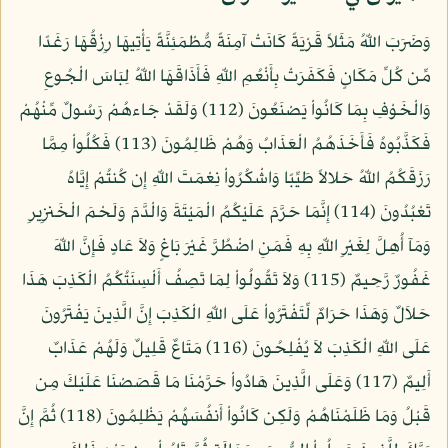
وَضَرَبَ اللّهُ مَثَلاً قَرْيَةً كَانَتْ آمِنَةً مُّطْمَئِنَّةً يَأْتِيهَا رِزْقُهَا رَغَدًا
مِّن كُلِّ مَكَانٍ فَكَفَرَتْ بِأَنْعُمِ اللّهِ فَأَذَاقَهَا اللّهُ لِبَاسَ الْجُوعِ
وَالْخَوْفِ بِمَا كَانُواْ يَصْنَعُونَ (112) وَلَقَدْ جَاءهُمْ رَسُولٌ مِّنْهُمْ
فَكَذَّبُوهُ فَأَخَذَهُمُ الْعَذَابُ وَهُمْ ظَالِمُونَ (113) فَكُلُواْ مِمَّا
رَزَقَكُمُ اللّهُ حَلالاً طَيِّبًا وَاشْكُرُواْ نِعْمَتَ اللّهِ إِن كُنتُمْ إِيَّاهُ
تَعْبُدُونَ (114) إِنَّمَا حَرَّمَ عَلَيْكُمُ الْمَيْتَةَ وَالْدَّمَ وَلَحْمَ الْخَنزِيرِ
وَمَآ أُهِلَّ لِغَيْرِ اللّهِ بِهِ فَمَنِ اضْطُرَّ غَيْرَ بَاغٍ وَلاَ عَادٍ فَإِنَّ اللّهَ
غَفُورٌ رَّحِيمٌ (115) وَلاَ تَقُولُواْ لِمَا تَصِفُ أَلْسِنَتُكُمُ الْكَذِبَ هَذَا
حَلاَلٌ وَهَذَا حَرَامٌ لِّتَفْتَرُواْ عَلَى اللّهِ الْكَذِبَ إِنَّ الَّذِينَ يَفْتَرُونَ
عَلَى اللّهِ الْكَذِبَ لاَ يُفْلِحُونَ (116) مَتَاعٌ قَلِيلٌ وَلَهُمْ عَذَابٌ
أَلِيمٌ (117) وَعَلَى الَّذِينَ هَادُواْ حَرَّمْنَا مَا قَصَصْنَا عَلَيْكَ مِن
قَبْلُ وَمَا ظَلَمْنَاهُمْ وَلَكِن كَانُواْ أَنفُسَهُمْ يَظْلِمُونَ (118) ثُمَّ إِنَّ