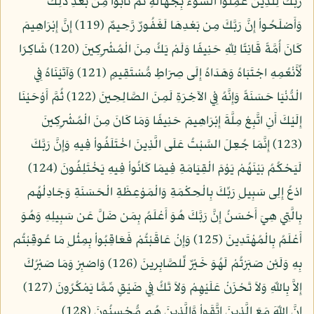
رَبَّكَ لِلَّذِينَ عَمِلُواْ السُّوءَ بِجَهَالَةٍ ثُمَّ تَابُواْ مِن بَعْدِ ذَلِكَ
وَأَصْلَحُواْ إِنَّ رَبَّكَ مِن بَعْدِهَا لَغَفُورٌ رَّحِيمٌ (119) إِنَّ إِبْرَاهِيمَ
كَانَ أُمَّةً قَانِتًا لِلّهِ حَنِيفًا وَلَمْ يَكُ مِنَ الْمُشْرِكِينَ (120) شَاكِرًا
لِّأَنْعُمِهِ اجْتَبَاهُ وَهَدَاهُ إِلَى صِرَاطٍ مُّسْتَقِيمٍ (121) وَآتَيْنَاهُ فِي
الْدُّنْيَا حَسَنَةً وَإِنَّهُ فِي الآخِرَةِ لَمِنَ الصَّالِحِينَ (122) ثُمَّ أَوْحَيْنَا
إِلَيْكَ أَنِ اتَّبِعْ مِلَّةَ إِبْرَاهِيمَ حَنِيفًا وَمَا كَانَ مِنَ الْمُشْرِكِينَ
(123) إِنَّمَا جُعِلَ السَّبْتُ عَلَى الَّذِينَ اخْتَلَفُواْ فِيهِ وَإِنَّ رَبَّكَ
لَيَحْكُمُ بَيْنَهُمْ يَوْمَ الْقِيَامَةِ فِيمَا كَانُواْ فِيهِ يَخْتَلِفُونَ (124)
ادْعُ إِلِى سَبِيلِ رَبِّكَ بِالْحِكْمَةِ وَالْمَوْعِظَةِ الْحَسَنَةِ وَجَادِلْهُم
بِالَّتِي هِيَ أَحْسَنُ إِنَّ رَبَّكَ هُوَ أَعْلَمُ بِمَن ضَلَّ عَن سَبِيلِهِ وَهُوَ
أَعْلَمُ بِالْمُهْتَدِينَ (125) وَإِنْ عَاقَبْتُمْ فَعَاقِبُواْ بِمِثْلِ مَا عُوقِبْتُم
بِهِ وَلَئِن صَبَرْتُمْ لَهُوَ خَيْرٌ لِّلصَّابِرينَ (126) وَاصْبِرْ وَمَا صَبْرُكَ
إِلاَّ بِاللّهِ وَلاَ تَحْزَنْ عَلَيْهِمْ وَلاَ تَكُ فِي ضَيْقٍ مِّمَّا يَمْكُرُونَ (127)
إِنَّ اللّهَ مَعَ الَّذِينَ اتَّقَواْ وَّالَّذِينَ هُم مُّحْسِنُونَ (128)