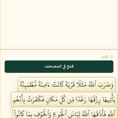
۞ الآية
فتح في المصحف
وَضَرَبَ ٱللَّهُ مَثَلٗا قَرۡيَةٗ كَانَتۡ ءَامِنَةٗ مُّطۡمَئِنَّةٗ
يَأۡتِيهَا رِزۡقُهَا رَغَدٗا مِّن كُلِّ مَكَانٖ فَكَفَرَتۡ بِأَنۡعُمِ
ٱللَّهِ فَأَذَٰقَهَا ٱللَّهُ لِبَاسَ ٱلۡجُوعِ وَٱلۡخَوۡفِ بِمَا كَانُواْ