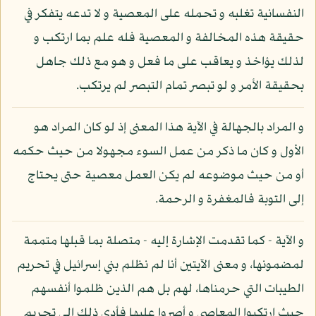
النفسانية تغلبه و تحمله على المعصية و لا تدعه يتفكر في
حقيقة هذه المخالفة و المعصية فله علم بما ارتكب و
لذلك يؤاخذ و يعاقب على ما فعل و هو مع ذلك جاهل
بحقيقة الأمر و لو تبصر تمام التبصر لم يرتكب.
و المراد بالجهالة في الآية هذا المعنى إذ لو كان المراد هو
الأول و كان ما ذكر من عمل السوء مجهولا من حيث حكمه
أو من حيث موضوعه لم يكن العمل معصية حتى يحتاج
إلى التوبة فالمغفرة و الرحمة.
و الآية - كما تقدمت الإشارة إليه - متصلة بما قبلها متممة
لمضمونها، و معنى الآيتين أنا لم نظلم بني إسرائيل في تحريم
الطيبات التي حرمناها، لهم بل هم الذين ظلموا أنفسهم
حيث ارتكبوا المعاصي و أصروا عليها فأدى ذلك إلى تحريم