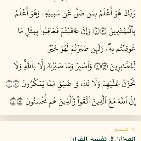
رَبَّكَ هُوَ أَعۡلَمُ بِمَن ضَلَّ عَن سَبِيلِهِۦ وَهُوَ أَعۡلَمُ
بِٱلۡمُهۡتَدِينَ ١٢٥
وَإِنۡ عَاقَبۡتُمۡ فَعَاقِبُواْ بِمِثۡلِ مَا
عُوقِبۡتُم بِهِۦۖ وَلَئِن صَبَرۡتُمۡ لَهُوَ خَيۡرٞ
لِّلصَّٰبِرِينَ ١٢٦
وَٱصۡبِرۡ وَمَا صَبۡرُكَ إِلَّا بِٱللَّهِۚ وَلَا
تَحۡزَنۡ عَلَيۡهِمۡ وَلَا تَكُ فِي ضَيۡقٖ مِّمَّا يَمۡكُرُونَ ١٢٧
إِنَّ ٱللَّهَ مَعَ ٱلَّذِينَ ٱتَّقَواْ وَّٱلَّذِينَ هُم مُّحۡسِنُونَ ١٢٨
۞ التفسير
الميزان في تفسير القرآن