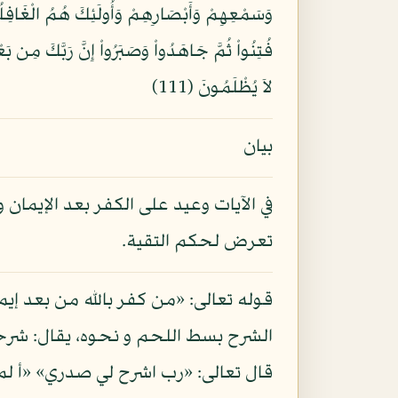
لاَ يُظْلَمُونَ (111)
بيان
في الآيات وعيد على الكفر بعد الإيمان 
تعرض لحكم التقية.
قوله تعالى: «من كفر بالله من بعد إيم
الشرح بسط اللحم و نحوه، يقال: شرحت
قال تعالى: «رب اشرح لي صدري» «أ ل