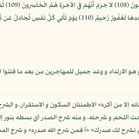
وَسَمْعِهِمْ وَ
فُتِنُواْ ثُمَّ جَاهَدُواْ وَصَبَرُواْ إِنَّ رَبَّكَ مِن بَعْدِهَا لَغَفُورٌ رَّحِيمٌ (10
و هو الارتداد و وعد جميل للمهاجرين من بعد ما فتنوا ا
انه إلا من أكره» الاطمئنان السكون و الاستقرار، و الش
 اللحم و شرحته، و منه شرح الصدر أي بسطه بنور إله
م نشرح لك صدرك» «أ فمن شرح الله صدره» و شرح المش