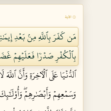
۞ الآية
مَن كَفَرَ بِٱللَّهِ مِنۢ بَعۡدِ إِيمَٰنِ
بِٱلۡكُفۡرِ صَدۡرٗا فَعَلَيۡهِمۡ غَضَبٞ
ٱلدُّنۡيَا عَلَى ٱلۡأٓخِرَةِ وَأَنَّ ٱللَّهَ 
وَسَمۡعِهِمۡ وَأَبۡصَٰرِهِمۡۖ وَأُوْلَٰٓئِكَ