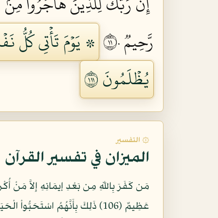
إِنَّ رَبَّكَ لِلَّذِينَ هَاجَرُواْ مِنۢ ب
رَّحِيمٞ ١١٠
۞ يَوۡمَ تَأۡتِي كُلُّ نَ
يُظۡلَمُونَ ١١١
۞ التفسير
الميزان في تفسير القرآن
مَن كَفَرَ بِاللّهِ مِن بَعْدِ إيمَانِهِ إِلاَّ مَنْ أُكْ