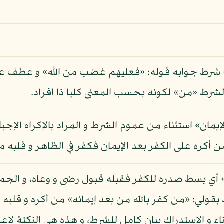
نه» شرط جوابه قوله: «فعليهم غضب من الله» و عطف ع
لشرط «من» لكونه بحسب المعنى كليا ذا أفراد.
إيمان» استثناء من عموم الشرط و المراد بالإكراه الإجب
 من أكره على الكفر بعد الإيمان فكفر في الظاهر و قلبه م
 أي بسط صدره للكفر فقبله قبول رضى و وعاه، و الجملة
 بقولي: «من كفر بالله من بعد إيمانه» من أكره و قلبه 
ء و الاستدراك بيان كامل للشرط، و هذه هي النكتة لاعت