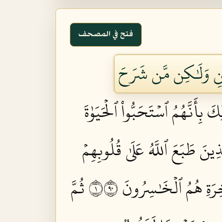
فتح في المصحف
يمَٰنِ وَلَٰكِن مَّن شَرَحَ
ِكَ بِأَنَّهُمُ ٱسۡتَحَبُّواْ ٱلۡحَيَوٰةَ
َذِينَ طَبَعَ ٱللَّهُ عَلَىٰ قُلُوبِهِمۡ
ِرَةِ هُمُ ٱلۡخَٰسِرُونَ ١٠٩
ثُمَّ