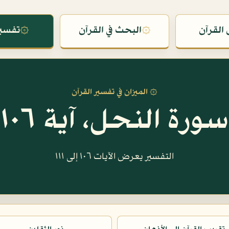
القرآن
۞
البحث في القرآن
۞
تفسير
۞ الميزان في تفسير القرآن
سورة النحل، آية ١٠٦
التفسير يعرض الآيات ١٠٦ إلى ١١١