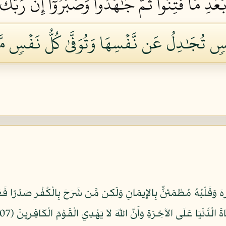
َعۡدِ مَا فُتِنُواْ ثُمَّ جَٰهَدُواْ وَصَبَرُوٓاْ إِنَّ رَبَّ
فۡسٖ تُجَٰدِلُ عَن نَّفۡسِهَا وَتُوَفَّىٰ كُلُّ نَفۡسٖ م
رِهَ وَقَلْبُهُ مُطْمَئِنٌّ بِالإِيمَانِ وَلَكِن مَّن شَرَحَ بِالْكُفْرِ صَدْرًا 