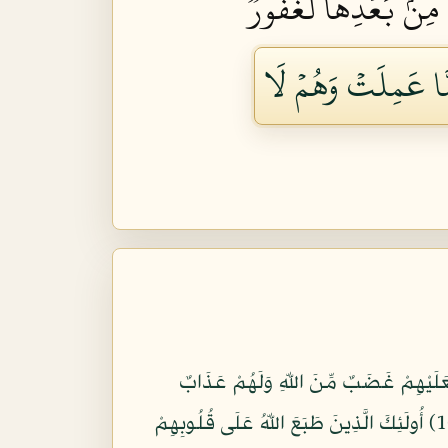
كَ مِنۢ بَعۡدِهَا لَغَفُورٞ
َّا عَمِلَتۡ وَهُمۡ لَا
فَعَلَيْهِمْ غَضَبٌ مِّنَ اللّهِ وَلَهُمْ عَذَابٌ
عَظِيمٌ (106) ذَلِكَ بِأَنَّهُمُ اسْتَحَبُّواْ الْحَيَاةَ الْدُّنْيَا عَلَى الآخِرَةِ وَأَنَّ اللّهَ لاَ يَهْدِي الْقَوْمَ الْكَافِرِينَ (107) أُولَئِكَ الَّذِينَ طَبَعَ اللّهُ عَلَى قُلُوبِهِمْ