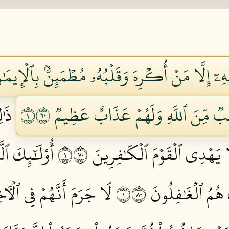
هِۦٓ إِلَّا مَنۡ أُكۡرِهَ وَقَلۡبُهُۥ مُطۡمَئِنُّۢ بِٱلۡإِ
 مِّنَ ٱللَّهِ وَلَهُمۡ عَذَابٌ عَظِيمٞ ١٠٦
ذَٰل
لَا يَهۡدِي ٱلۡقَوۡمَ ٱلۡكَٰفِرِينَ ١٠٧
أُوْلَٰٓئِكَ ٱلّ
 هُمُ ٱلۡغَٰفِلُونَ ١٠٨
لَا جَرَمَ أَنَّهُمۡ فِي ٱلۡأٓخ