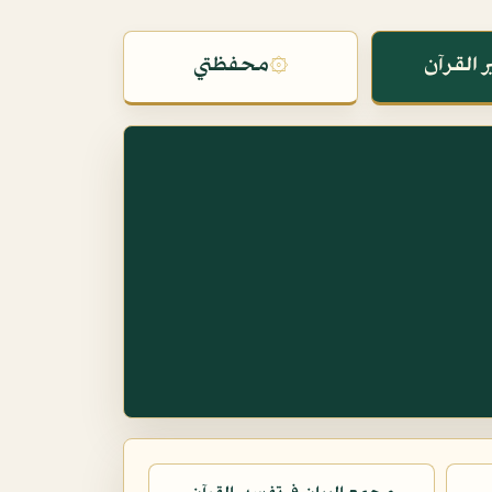
 القرآن
۞
محفظتي