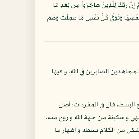
أَبْصَارِهِمْ وَأُولَئِكَ هُمُ الْغَافِلُونَ (108) لاَ جَرَمَ أَنَّهُمْ فِي الآخِرَةِ هُمُ الْخَاسِرونَ (109) ثُمَّ إِنَّ رَبَّكَ لِلَّذِينَ هَاجَرُواْ مِن بَعْدِ مَا
1) يَوْمَ تَأْتِي كُلُّ نَفْسٍ تُجَادِلُ عَن نَّفْسِهَا وَتُوَفَّى كُلُّ نَفْسٍ مَّا عَمِلَتْ وَهُمْ
لمجاهدين الصابرين في الله، و فيها
رح البسط، قال في المفردات: أصل
ي و سكينة من جهة الله و روح منه،
كل من الكلام بسطه و إظهار ما