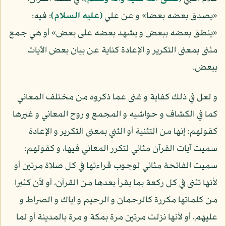
«يصدق بعضه بعضا» و عن علي
(عليه السلام)
: فيه:
«ينطق بعضه ببعض و يشهد بعضه على بعض» أو هي جمع
مثنى بمعنى التكرير و الإعادة كناية عن بيان بعض الآيات
ببعض.
و لعل في ذلك كفاية و غنى عما ذكروه من مختلف المعاني
كما في الكشاف و حواشيه و المجمع و روح المعاني و غيرها
كقولهم: إنها من التثنية أو الثني بمعنى التكرير و الإعادة
سميت آيات القرآن مثاني لتكرر المعاني فيها، و كقولهم:
سميت الفاتحة مثاني لوجوب قراءتها في كل صلاة مرتين أو
لأنها تثنى في كل ركعة بما يقرأ بعدها من القرآن، أو لأن كثيرا
من كلماتها مكررة كالرحمان و الرحيم و إياك و الصراط و
عليهم، أو لأنها نزلت مرتين مرة بمكة و مرة بالمدينة أو لما