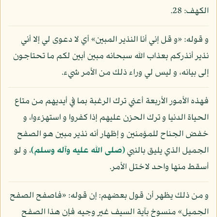
الكهف: 28.
و قوله: «و قل إني أنا النذير المبين» أي لا دعوى لي إلا أني
نذير أنذركم بعذاب الله سبحانه مبين أبين لكم ما تحتاجون
إلى بيانه، و ليس لي وراء ذلك من الأمر شيء.
فهذه الأمور الأربعة أعني ترك الرغبة بما في أيديهم من متاع
الحياة الدنيا و ترك الحزن عليهم إذا كفروا و استهزءوا، و
خفض الجناح للمؤمنين و إظهار أنه نذير مبين هو الصفح
الجميل الذي يليق بالنبي
(صلى الله عليه وآله وسلم)
، و لو
أسقط منها واحد لاختل الأمر.
و من ذلك يظهر أن قول بعضهم: إن قوله: «فاصفح الصفح
الجميل» منسوخ بآية السيف غير وجيه فإن هذا الصفح