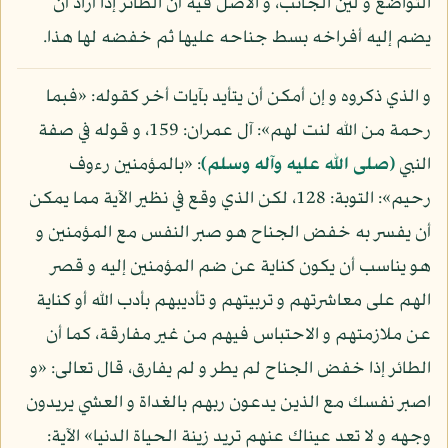
التواضع و لين الجانب، و الأصل فيه أن الطائر إذا أراد أن
يضم إليه أفراخه بسط جناحه عليها ثم خفضه لها هذا.
و الذي ذكروه و إن أمكن أن يتأيد بآيات أخر كقوله: «فبما
رحمة من الله لنت لهم»: آل عمران: 159، و قوله في صفة
النبي
(صلى الله عليه وآله وسلم)
: «بالمؤمنين رءوف
رحيم»: التوبة: 128، لكن الذي وقع في نظير الآية مما يمكن
أن يفسر به خفض الجناح هو صبر النفس مع المؤمنين و
هو يناسب أن يكون كناية عن ضم المؤمنين إليه و قصر
الهم على معاشرتهم و تربيتهم و تأديبهم بأدب الله أو كناية
عن ملازمتهم و الاحتباس فيهم من غير مفارقة، كما أن
الطائر إذا خفض الجناح لم يطر و لم يفارق، قال تعالى: «و
اصبر نفسك مع الذين يدعون ربهم بالغداة و العشي يريدون
وجهه و لا تعد عيناك عنهم تريد زينة الحياة الدنيا» الآية: