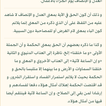
العدل و الإنصاف يوم الجزاء بالأعمال.
و ذلك أن كون الحق في الآية بمعنى العدل و الإنصاف لا شاهد
عليه من اللفظ على أن الذي ذكره من المعنى إنما يلائم
كون الباء بمعنى لام الغرض أو للمصاحبة دون السببية.
و كذا ما ذكره بعضهم أن الحق بمعنى الحكمة و أن الجملة
الأولى «و ما خلقنا» إلخ، ناظرة إلى العذاب الدنيوي و الثانية
«و إن الساعة لآتية» إلى العذاب الأخروي و المعنى و ما
خلقنا السماوات و الأرض و ما بينهما إلا متلبسا بالحق و
الحكمة بحيث لا يلائم استمرار الفساد و استقرار الشرور، و
قد اقتضت الحكمة إهلاك أمثال هؤلاء دفعا لفسادهم و
إرشادا لمن بقي إلى الصلاح، و إن الساعة لآتية فينتقم أيضا
فيها من أمثال هؤلاء.