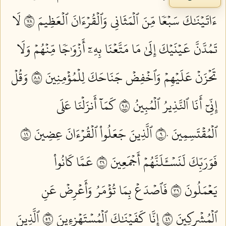
ءَاتَيۡنَٰكَ سَبۡعٗا مِّنَ ٱلۡمَثَانِي وَٱلۡقُرۡءَانَ ٱلۡعَظِيمَ ٨٧
لَا
تَمُدَّنَّ عَيۡنَيۡكَ إِلَىٰ مَا مَتَّعۡنَا بِهِۦٓ أَزۡوَٰجٗا مِّنۡهُمۡ وَلَا
تَحۡزَنۡ عَلَيۡهِمۡ وَٱخۡفِضۡ جَنَاحَكَ لِلۡمُؤۡمِنِينَ ٨٨
وَقُلۡ
إِنِّيٓ أَنَا ٱلنَّذِيرُ ٱلۡمُبِينُ ٨٩
كَمَآ أَنزَلۡنَا عَلَى
ٱلۡمُقۡتَسِمِينَ ٩٠
ٱلَّذِينَ جَعَلُواْ ٱلۡقُرۡءَانَ عِضِينَ ٩١
فَوَرَبِّكَ لَنَسۡـَٔلَنَّهُمۡ أَجۡمَعِينَ ٩٢
عَمَّا كَانُواْ
يَعۡمَلُونَ ٩٣
فَٱصۡدَعۡ بِمَا تُؤۡمَرُ وَأَعۡرِضۡ عَنِ
ٱلۡمُشۡرِكِينَ ٩٤
إِنَّا كَفَيۡنَٰكَ ٱلۡمُسۡتَهۡزِءِينَ ٩٥
ٱلَّذِينَ