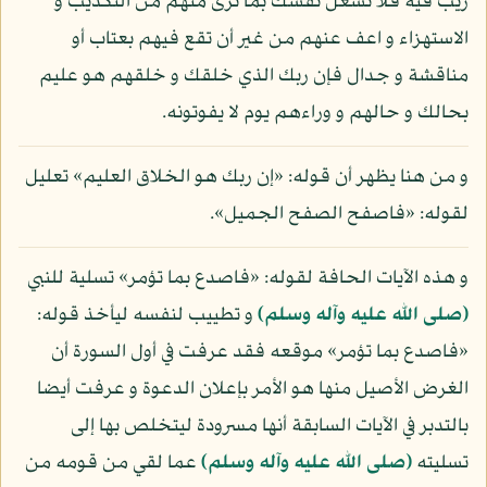
ريب فيه فلا تشغل نفسك بما ترى منهم من التكذيب و
الاستهزاء و اعف عنهم من غير أن تقع فيهم بعتاب أو
مناقشة و جدال فإن ربك الذي خلقك و خلقهم هو عليم
بحالك و حالهم و وراءهم يوم لا يفوتونه.
و من هنا يظهر أن قوله: «إن ربك هو الخلاق العليم» تعليل
لقوله: «فاصفح الصفح الجميل».
و هذه الآيات الحافة لقوله: «فاصدع بما تؤمر» تسلية للنبي
(صلى الله عليه وآله وسلم)
و تطييب لنفسه ليأخذ قوله:
«فاصدع بما تؤمر» موقعه فقد عرفت في أول السورة أن
الغرض الأصيل منها هو الأمر بإعلان الدعوة و عرفت أيضا
بالتدبر في الآيات السابقة أنها مسرودة ليتخلص بها إلى
تسليته
(صلى الله عليه وآله وسلم)
عما لقي من قومه من