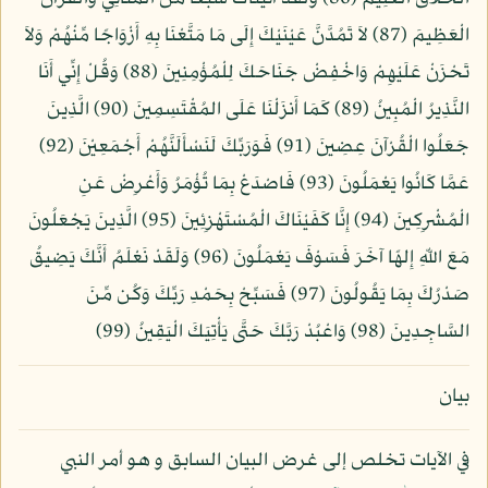
الْعَظِيمَ (87) لاَ تَمُدَّنَّ عَيْنَيْكَ إِلَى مَا مَتَّعْنَا بِهِ أَزْوَاجًا مِّنْهُمْ وَلاَ
تَحْزَنْ عَلَيْهِمْ وَاخْفِضْ جَنَاحَكَ لِلْمُؤْمِنِينَ (88) وَقُلْ إِنِّي أَنَا
النَّذِيرُ الْمُبِينُ (89) كَمَا أَنزَلْنَا عَلَى المُقْتَسِمِينَ (90) الَّذِينَ
جَعَلُوا الْقُرْآنَ عِضِينَ (91) فَوَرَبِّكَ لَنَسْأَلَنَّهُمْ أَجْمَعِيْنَ (92)
عَمَّا كَانُوا يَعْمَلُونَ (93) فَاصْدَعْ بِمَا تُؤْمَرُ وَأَعْرِضْ عَنِ
الْمُشْرِكِينَ (94) إِنَّا كَفَيْنَاكَ الْمُسْتَهْزِئِينَ (95) الَّذِينَ يَجْعَلُونَ
مَعَ اللّهِ إِلهًا آخَرَ فَسَوْفَ يَعْمَلُونَ (96) وَلَقَدْ نَعْلَمُ أَنَّكَ يَضِيقُ
صَدْرُكَ بِمَا يَقُولُونَ (97) فَسَبِّحْ بِحَمْدِ رَبِّكَ وَكُن مِّنَ
السَّاجِدِينَ (98) وَاعْبُدْ رَبَّكَ حَتَّى يَأْتِيَكَ الْيَقِينُ (99)
بيان
في الآيات تخلص إلى غرض البيان السابق و هو أمر النبي