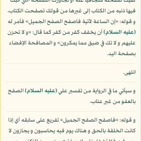
لقيت صفحته متجافيا عنه أو تجاوزت الصفحة التي أثبت
فيها ذنبه من الكتاب إلى غيرها من قولك تصفحت الكتاب،
و قوله: «إن الساعة لآتية فاصفح الصفح الجميل» فأمر له
(عليه السلام)
أن يخفف كفر من كفر كما قال: «و لا تحزن
عليهم و لا تك في ضيق مما يمكرون» و المصافحة الإفضاء
بصفحة اليد.
انتهى.
و سيأتي ما في الرواية من تفسير علي
(عليه السلام)
الصفح
بالعفو من غير عتاب.
و قوله: «فاصفح الصفح الجميل» تفريع على سابقه أي إذا
كانت الخلقة بالحق و هناك يوم فيه يحاسبون و يجازون لا