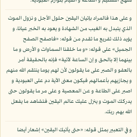
منهج التسليم و الطاعة و القيام بلوازم العبودية.
و على هذا فالمراد بإتيان اليقين حلول الأجل و نزول الموت
الذي يتبدل به الغيب من الشهادة و يعود به الخبر عيانا، و
يؤيد ذلك تفريع ما تقدم من قوله: «فاصفح الصفح
الجميل» على قوله: «و ما خلقنا السماوات و الأرض و ما
بينهما إلا بالحق و إن الساعة لآتية» فإنه بالحقيقة أمر
بالعفو و الصبر على ما يقولون لأن لهم يوما ينتقم الله منهم
و يجازيهم بأعمالهم فيكون معنى الآية دم على العبودية و
اصبر على الطاعة و عن المعصية و على مر ما يقولون حتى
يدركك الموت و ينزل عليك عالم اليقين فتشاهد ما يفعل
الله بهم ربك.
و في التعبير بمثل قوله: «حتى يأتيك اليقين» إشعار أيضا