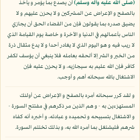
(صلى الله عليه وآله وسلم)
أن يصدع بما يؤمر و يأخذ
بالصفح و الإعراض عن المشركين و لا يحزن عليهم و لا
يضيق صدره بما يقولون فإن من القضاء الحق أن يجازي
الناس بأعمالهم في الدنيا و الآخرة و خاصة يوم القيامة الذي
لا ريب فيه و هو اليوم الذي لا يغادر أحدا و لا يدع مثقال ذرة
من الخير و الشر إلا ألحقه بعامله فلا ينبغي أن يؤسف لكفر
كافر فإن الله عليم به سيجازيه، و لا يحزن عليه فإن
الاشتغال بالله سبحانه أهم و أوجب.
و لقد كرر سبحانه أمره بالصفح و الإعراض عن أولئك
المستهزءين به - و هم الذين مر ذكرهم في مفتتح السورة -
و الاشتغال بتسبيحه و تحميده و عبادته، و أخبره أنه كفاه
شرهم فليشتغل بما أمره الله به، و بذلك تختتم السورة.