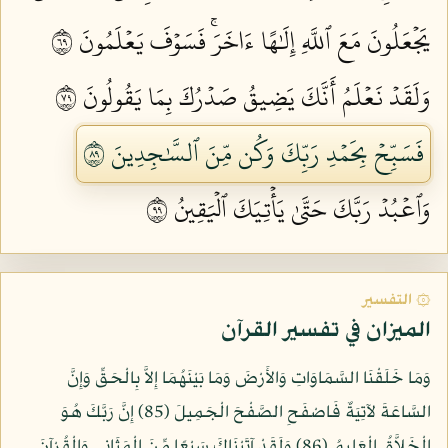
يَجۡعَلُونَ مَعَ ٱللَّهِ إِلَٰهًا ءَاخَرَۚ فَسَوۡفَ يَعۡلَمُونَ ٩٦
وَلَقَدۡ نَعۡلَمُ أَنَّكَ يَضِيقُ صَدۡرُكَ بِمَا يَقُولُونَ ٩٧
فَسَبِّحۡ بِحَمۡدِ رَبِّكَ وَكُن مِّنَ ٱلسَّٰجِدِينَ ٩٨
وَٱعۡبُدۡ رَبَّكَ حَتَّىٰ يَأۡتِيَكَ ٱلۡيَقِينُ ٩٩
۞ التفسير
الميزان في تفسير القرآن
وَمَا خَلَقْنَا السَّمَاوَاتِ وَالأَرْضَ وَمَا بَيْنَهُمَا إِلاَّ بِالْحَقِّ وَإِنَّ
السَّاعَةَ لآتِيَةٌ فَاصْفَحِ الصَّفْحَ الْجَمِيلَ (85) إِنَّ رَبَّكَ هُوَ
الْخَلاَّقُ الْعَلِيمُ (86) وَلَقَدْ آتَيْنَاكَ سَبْعًا مِّنَ الْمَثَانِي وَالْقُرْآنَ