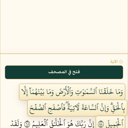
۞ الآية
فتح في المصحف
وَمَا خَلَقۡنَا ٱلسَّمَٰوَٰتِ وَٱلۡأَرۡضَ وَمَا بَيۡنَهُمَآ إِلَّا
بِٱلۡحَقِّۗ وَإِنَّ ٱلسَّاعَةَ لَأٓتِيَةٞۖ فَٱصۡفَحِ ٱلصَّفۡحَ
ٱلۡجَمِيلَ ٨٥
إِنَّ رَبَّكَ هُوَ ٱلۡخَلَّٰقُ ٱلۡعَلِيمُ ٨٦
وَلَقَدۡ