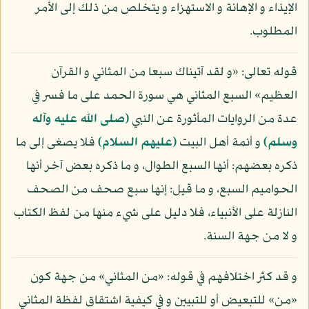
الإيذاء و الإهانة و الاستهزاء و يتخلص من ذلك إلى الأمر
المطلوب.
قوله تعالى: «و لقد آتيناك سبعا من المثاني و القرآن
العظيم» السبع المثاني هي سورة الحمد على ما فسر في
عدة من الروايات المأثورة عن النبي
(صلى الله عليه وآله
وسلم)
و أئمة أهل البيت
(عليهم السلام)
فلا يصغى إلى ما
ذكره بعضهم: أنها السبع الطوال، و ما ذكره بعض آخر أنها
الحواميم السبع، و ما قيل: إنها سبع صحف من الصحف
النازلة على الأنبياء، فلا دليل على شيء منها من لفظ الكتاب
و لا من جهة السنة.
و قد كثر اختلافهم في قوله: «من المثاني» من جهة كون
«من» للتبعيض أو للتبيين و في كيفية اشتقاق لفظة المثاني