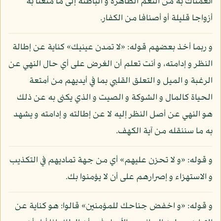
أنعمناك به من النعم الظاهرة و الباطنة إلى ما متعنا به
أزواجا قليلة أو أصنافا من الكفار.
و ربما أخذ بعضهم قوله: «لا تمدن عينيك» كناية عن إطالة
النظر و إدامته، و أنت تعلم أن الغرض على أي حال النهي عن
الرغبة و الميل و التعلق القلبي بما في أيديهم من أمتعة
الحياة كالمال و الشوكة و الصيت و الذي يكنى به عن ذلك
هو النهي عن أصل النظر إليه لا عن إطالته و إدامته و يشهد
به ما سننقله من آية الكهف.
و قوله: «و لا تحزن عليهم» أي من جهة تماديهم في التكذيب
و الاستهزاء و إصرارهم على أن لا يؤمنوا بك.
و قوله: «و اخفض جناحك للمؤمنين» قالوا: هو كناية عن