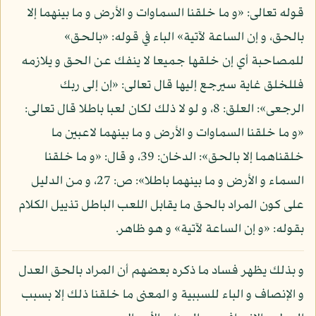
قوله تعالى: «و ما خلقنا السماوات و الأرض و ما بينهما إلا
بالحق، و إن الساعة لآتية» الباء في قوله: «بالحق»
للمصاحبة أي إن خلقها جميعا لا ينفك عن الحق و يلازمه
فللخلق غاية سيرجع إليها قال تعالى: «إن إلى ربك
الرجعى»: العلق: 8، و لو لا ذلك لكان لعبا باطلا قال تعالى:
«و ما خلقنا السماوات و الأرض و ما بينهما لاعبين ما
خلقناهما إلا بالحق»: الدخان: 39، و قال: «و ما خلقنا
السماء و الأرض و ما بينهما باطلا»: ص: 27، و من الدليل
على كون المراد بالحق ما يقابل اللعب الباطل تذييل الكلام
بقوله: «و إن الساعة لآتية» و هو ظاهر.
و بذلك يظهر فساد ما ذكره بعضهم أن المراد بالحق العدل
و الإنصاف و الباء للسببية و المعنى ما خلقنا ذلك إلا بسبب