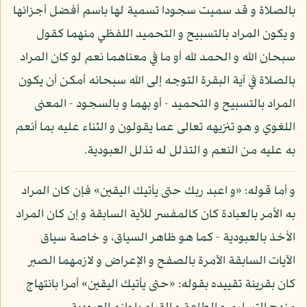
بالصلاة و قد سميت سجودا تسمية لها باسم أفضل أجزائها
و يكون المراد بالتسبيح و التحميد اللفظي منهما كقول
سبحان الله و الحمد لله أو ما في معناهما نعم لو كان المراد
بالصلاة في آية البقرة التوجه إلى الله سبحانه أمكن أن يكون
المراد بالتسبيح و التحميد - أو بهما و بالسجود - المعنى
اللغوي و هو تنزيهه تعالى عما يقولون و الثناء عليه بما أنعم
به عليه من النعم و التذلل له تذلل العبودية.
و أما قوله: «و اعبد ربك حتى يأتيك اليقين» فإن كان المراد
به الأمر بالعبادة كان كالمفسر للآية السابقة و إن كان المراد
الأخذ بالعبودية - كما هو ظاهر السياق، و خاصة سياق
الآيات السابقة الآمرة بالصفح و الإعراض و لازمهما الصبر
كان بقرينة تقييده بقوله: «حتى يأتيك اليقين» أمرا بانتهاج