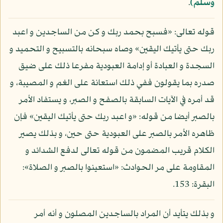
وسلم)
.
قوله تعالى: «فسبح بحمد ربك و كن من الساجدين و اعبد
ربك حتى يأتيك اليقين» وصاه سبحانه بالتسبيح و التحميد و
السجدة و العبادة أو إدامة العبودية مفرعا ذلك على ضيق
صدره بما يقولون ففي ذلك استعانة على الغم و المصيبة، و
قد أمره في الآيات السابقة بالصفح و الصبر، و يستفاد الأمر
بالصبر أيضا من قوله: «و اعبد ربك حتى يأتيك اليقين» فإن
ظاهره الأمر بالصبر على العبودية حتى حين، و بذلك يصير
الكلام قريب المضمون من قوله تعالى لدفع الشدائد و
المقاومة على مر الحوادث: «استعينوا بالصبر و الصلاة»:
البقرة: 153.
و بذلك يتأيد أن المراد بالساجدين المصلون و أنه أمر