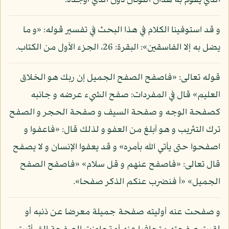
الذي يقوم به هذان اللونان دون الذي أوجده.
و قد استوفينا الكلام في هذا البحث في تفسير قوله: «و ما
يضل به إلا الفاسقين»: البقرة: 26، الجزء الأول من الكتاب.
قوله تعالى: «فاصفح الصفح الجميل إن ربك هو الخلاق
العليم» قال في المفردات: صفح الشيء عرضه و جانبه
كصفحة الوجه و صفحة السيف و صفحة الحجر و الصفح
ترك التثريب و هو أبلغ من العفو و لذلك قال: «فاعفوا و
اصفحوا حتى يأتي الله بأمره» و قد يعفوا الإنسان و لا يصفح
قال تعالى: «فاصفح عنهم و قل سلام» «فاصفح الصفح
الجميل» «أ فنضرب عنكم الذكر صفحا».
و صفحت عنه أوليته صفحة جميلة معرضا عن ذنبه أو