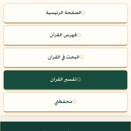
۞
الصفحة الرئيسية
۞
فهرس القرآن
۞
البحث في القرآن
۞
تفسير القرآن
۞
محفظتي