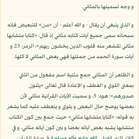
و وجه تسميتها بالمثاني.
و الذي ينبغي أن يقال - و الله أعلم - أن «من» للتبعيض فإنه
سبحانه سمى جميع آيات كتابه مثاني إذ قال: «كتابا متشابها
مثاني تقشعر منه قلوب الذين يخشون ربهم»: الزمر: 23 و
آيات سورة الحمد من جملتها فهي بعض المثاني لا كلها.
و الظاهر أن المثاني جمع مثنية اسم مفعول من الثني
بمعنى اللوي و العطف و الإعادة قال تعالى «يثنون
صدورهم»: هود: 5، و سميت الآيات القرآنية مثاني لأن
بعضها يوضح حال البعض و يلوي و ينعطف عليه كما يشعر
به قوله: «كتابا متشابها مثاني» حيث جمع بين كون الكتاب
متشابها يشبه بعض آياته بعضا و بين كون آياته مثاني، و في
كلام النبي
(صلى الله عليه وآله وسلم)
: في صفة القرآن: