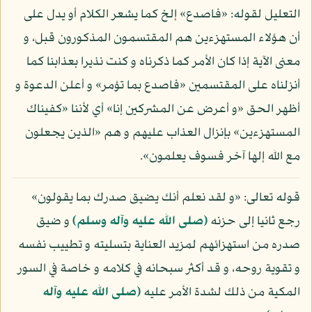
التعليل لقوله: «فاصدع» إلخ كما يشعر الكلام أو يدل على
أن هؤلاء المستهزءين هم المقتسمون المذكورون قبل، و
معنى الآية إذا كان الأمر كما ذكرناه و كنت نذيرا بعذابنا كما
أنزلناه على المقتسمين «فاصدع بما تؤمر» و أعلن الدعوة و
أظهر الحق «و أعرض عن المشركين إنا» أي لأننا «كفيناك
المستهزءين» بإنزال العذاب عليهم و هم «الذين يجعلون
مع الله إلها آخر فسوف يعلمون».
قوله تعالى: «و لقد نعلم أنك يضيق صدرك بما يقولون»
رجع ثانيا إلى حزنه
(صلى الله عليه وآله وسلم)
و ضيق
صدره من استهزائهم لمزيد العناية بتسليته و تطييب نفسه
و تقوية روحه، و قد أكثر سبحانه في كلامه و خاصة في السور
المكية من ذلك لشدة الأمر عليه
(صلى الله عليه وآله