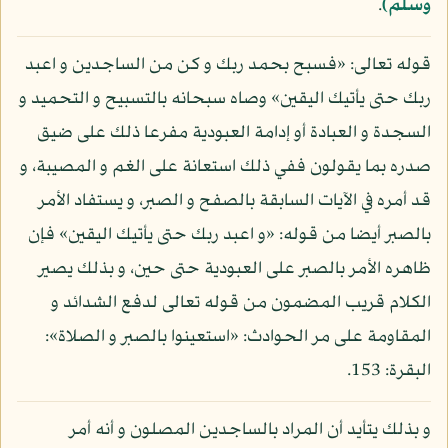
وسلم)
.
قوله تعالى: «فسبح بحمد ربك و كن من الساجدين و اعبد
ربك حتى يأتيك اليقين» وصاه سبحانه بالتسبيح و التحميد و
السجدة و العبادة أو إدامة العبودية مفرعا ذلك على ضيق
صدره بما يقولون ففي ذلك استعانة على الغم و المصيبة، و
قد أمره في الآيات السابقة بالصفح و الصبر، و يستفاد الأمر
بالصبر أيضا من قوله: «و اعبد ربك حتى يأتيك اليقين» فإن
ظاهره الأمر بالصبر على العبودية حتى حين، و بذلك يصير
الكلام قريب المضمون من قوله تعالى لدفع الشدائد و
المقاومة على مر الحوادث: «استعينوا بالصبر و الصلاة»:
البقرة: 153.
و بذلك يتأيد أن المراد بالساجدين المصلون و أنه أمر