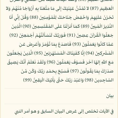
الْعَظِيمَ (87) لاَ تَمُدَّنَّ عَيْنَيْكَ إِلَى مَا مَتَّعْنَا بِهِ أَزْوَاجًا مِّنْهُمْ وَلاَ
تَحْزَنْ عَلَيْهِمْ وَاخْفِضْ جَنَاحَكَ لِلْمُؤْمِنِينَ (88) وَقُلْ إِنِّي أَنَا
النَّذِيرُ الْمُبِينُ (89) كَمَا أَنزَلْنَا عَلَى المُقْتَسِمِينَ (90) الَّذِينَ
جَعَلُوا الْقُرْآنَ عِضِينَ (91) فَوَرَبِّكَ لَنَسْأَلَنَّهُمْ أَجْمَعِيْنَ (92)
عَمَّا كَانُوا يَعْمَلُونَ (93) فَاصْدَعْ بِمَا تُؤْمَرُ وَأَعْرِضْ عَنِ
الْمُشْرِكِينَ (94) إِنَّا كَفَيْنَاكَ الْمُسْتَهْزِئِينَ (95) الَّذِينَ يَجْعَلُونَ
مَعَ اللّهِ إِلهًا آخَرَ فَسَوْفَ يَعْمَلُونَ (96) وَلَقَدْ نَعْلَمُ أَنَّكَ يَضِيقُ
صَدْرُكَ بِمَا يَقُولُونَ (97) فَسَبِّحْ بِحَمْدِ رَبِّكَ وَكُن مِّنَ
السَّاجِدِينَ (98) وَاعْبُدْ رَبَّكَ حَتَّى يَأْتِيَكَ الْيَقِينُ (99)
بيان
في الآيات تخلص إلى غرض البيان السابق و هو أمر النبي