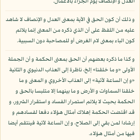
العدل و الإنصاف يوم الجزاء بالأعمال.
و ذلك أن كون الحق في الآية بمعنى العدل و الإنصاف لا شاهد
عليه من اللفظ على أن الذي ذكره من المعنى إنما يلائم
كون الباء بمعنى لام الغرض أو للمصاحبة دون السببية.
و كذا ما ذكره بعضهم أن الحق بمعنى الحكمة و أن الجملة
الأولى «و ما خلقنا» إلخ، ناظرة إلى العذاب الدنيوي و الثانية
«و إن الساعة لآتية» إلى العذاب الأخروي و المعنى و ما
خلقنا السماوات و الأرض و ما بينهما إلا متلبسا بالحق و
الحكمة بحيث لا يلائم استمرار الفساد و استقرار الشرور، و
قد اقتضت الحكمة إهلاك أمثال هؤلاء دفعا لفسادهم و
إرشادا لمن بقي إلى الصلاح، و إن الساعة لآتية فينتقم أيضا
فيها من أمثال هؤلاء.