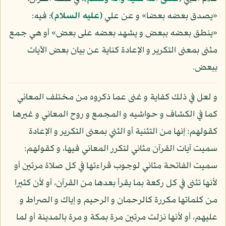
«يصدق بعضه بعضا» و عن علي
(عليه السلام)
: فيه:
«ينطق بعضه ببعض و يشهد بعضه على بعض» أو هي جمع
مثنى بمعنى التكرير و الإعادة كناية عن بيان بعض الآيات
ببعض.
و لعل في ذلك كفاية و غنى عما ذكروه من مختلف المعاني
كما في الكشاف و حواشيه و المجمع و روح المعاني و غيرها
كقولهم: إنها من التثنية أو الثني بمعنى التكرير و الإعادة
سميت آيات القرآن مثاني لتكرر المعاني فيها، و كقولهم:
سميت الفاتحة مثاني لوجوب قراءتها في كل صلاة مرتين أو
لأنها تثنى في كل ركعة بما يقرأ بعدها من القرآن، أو لأن كثيرا
من كلماتها مكررة كالرحمان و الرحيم و إياك و الصراط و
عليهم، أو لأنها نزلت مرتين مرة بمكة و مرة بالمدينة أو لما