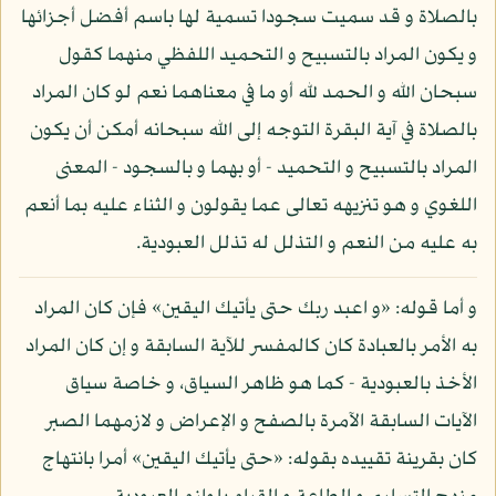
بالصلاة و قد سميت سجودا تسمية لها باسم أفضل أجزائها
و يكون المراد بالتسبيح و التحميد اللفظي منهما كقول
سبحان الله و الحمد لله أو ما في معناهما نعم لو كان المراد
بالصلاة في آية البقرة التوجه إلى الله سبحانه أمكن أن يكون
المراد بالتسبيح و التحميد - أو بهما و بالسجود - المعنى
اللغوي و هو تنزيهه تعالى عما يقولون و الثناء عليه بما أنعم
به عليه من النعم و التذلل له تذلل العبودية.
و أما قوله: «و اعبد ربك حتى يأتيك اليقين» فإن كان المراد
به الأمر بالعبادة كان كالمفسر للآية السابقة و إن كان المراد
الأخذ بالعبودية - كما هو ظاهر السياق، و خاصة سياق
الآيات السابقة الآمرة بالصفح و الإعراض و لازمهما الصبر
كان بقرينة تقييده بقوله: «حتى يأتيك اليقين» أمرا بانتهاج