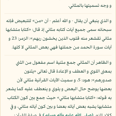
و وجه تسميتها بالمثاني.
و الذي ينبغي أن يقال - و الله أعلم - أن «من» للتبعيض فإنه
سبحانه سمى جميع آيات كتابه مثاني إذ قال: «كتابا متشابها
مثاني تقشعر منه قلوب الذين يخشون ربهم»: الزمر: 23 و
آيات سورة الحمد من جملتها فهي بعض المثاني لا كلها.
و الظاهر أن المثاني جمع مثنية اسم مفعول من الثني
بمعنى اللوي و العطف و الإعادة قال تعالى «يثنون
صدورهم»: هود: 5، و سميت الآيات القرآنية مثاني لأن
بعضها يوضح حال البعض و يلوي و ينعطف عليه كما يشعر
به قوله: «كتابا متشابها مثاني» حيث جمع بين كون الكتاب
متشابها يشبه بعض آياته بعضا و بين كون آياته مثاني، و في
كلام النبي
(صلى الله عليه وآله وسلم)
: في صفة القرآن: