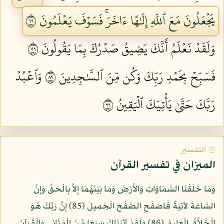
يَجۡعَلُونَ مَعَ ٱللَّهِ إِلَٰهًا ءَاخَرَۚ فَسَوۡفَ يَعۡلَمُونَ ٩٦
وَلَقَدۡ نَعۡلَمُ أَنَّكَ يَضِيقُ صَدۡرُكَ بِمَا يَقُولُونَ ٩٧
فَسَبِّحۡ بِحَمۡدِ رَبِّكَ وَكُن مِّنَ ٱلسَّٰجِدِينَ ٩٨
وَٱعۡبُدۡ
رَبَّكَ حَتَّىٰ يَأۡتِيَكَ ٱلۡيَقِينُ ٩٩
۞ التفسير
الميزان في تفسير القرآن
وَمَا خَلَقْنَا السَّمَاوَاتِ وَالأَرْضَ وَمَا بَيْنَهُمَا إِلاَّ بِالْحَقِّ وَإِنَّ
السَّاعَةَ لآتِيَةٌ فَاصْفَحِ الصَّفْحَ الْجَمِيلَ (85) إِنَّ رَبَّكَ هُوَ
الْخَلاَّقُ الْعَلِيمُ (86) وَلَقَدْ آتَيْنَاكَ سَبْعًا مِّنَ الْمَثَانِي وَالْقُرْآنَ