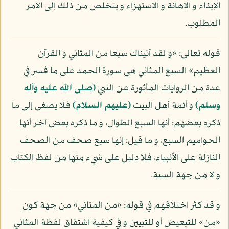
الإيذاء و الإهانة و الاستهزاء و يتخلص من ذلك إلى الأمر
المطلوب.
قوله تعالى: «و لقد آتيناك سبعا من المثاني و القرآن
العظيم» السبع المثاني هي سورة الحمد على ما فسر في
عدة من الروايات المأثورة عن النبي
(صلى الله عليه وآله
وسلم)
و أئمة أهل البيت
(عليهم السلام)
فلا يصغى إلى ما
ذكره بعضهم: أنها السبع الطوال، و ما ذكره بعض آخر أنها
الحواميم السبع، و ما قيل: إنها سبع صحف من الصحف
النازلة على الأنبياء، فلا دليل على شيء منها من لفظ الكتاب
و لا من جهة السنة.
و قد كثر اختلافهم في قوله: «من المثاني» من جهة كون
«من» للتبعيض أو للتبيين و في كيفية اشتقاق لفظة المثاني