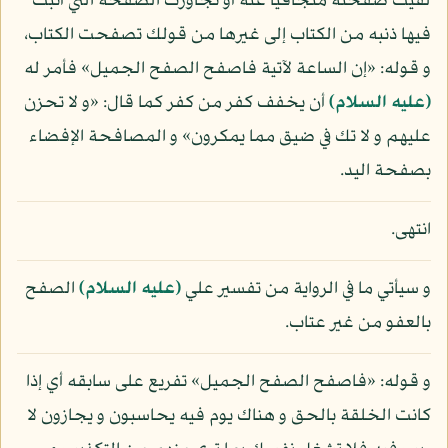
لقيت صفحته متجافيا عنه أو تجاوزت الصفحة التي أثبت
فيها ذنبه من الكتاب إلى غيرها من قولك تصفحت الكتاب،
و قوله: «إن الساعة لآتية فاصفح الصفح الجميل» فأمر له
(عليه السلام)
أن يخفف كفر من كفر كما قال: «و لا تحزن
عليهم و لا تك في ضيق مما يمكرون» و المصافحة الإفضاء
بصفحة اليد.
انتهى.
و سيأتي ما في الرواية من تفسير علي
(عليه السلام)
الصفح
بالعفو من غير عتاب.
و قوله: «فاصفح الصفح الجميل» تفريع على سابقه أي إذا
كانت الخلقة بالحق و هناك يوم فيه يحاسبون و يجازون لا