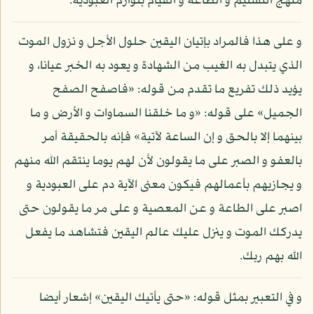
منهج التسليم و الطاعة و القيام بلوازم العبودية.
و على هذا فالمراد بإتيان اليقين حلول الأجل و نزول الموت
الذي يتبدل به الغيب من الشهادة و يعود به الخبر عيانا، و
يؤيد ذلك تفريع ما تقدم من قوله: «فاصفح الصفح
الجميل» على قوله: «و ما خلقنا السماوات و الأرض و ما
بينهما إلا بالحق و إن الساعة لآتية» فإنه بالحقيقة أمر
بالعفو و الصبر على ما يقولون لأن لهم يوما ينتقم الله منهم
و يجازيهم بأعمالهم فيكون معنى الآية دم على العبودية و
اصبر على الطاعة و عن المعصية و على مر ما يقولون حتى
يدركك الموت و ينزل عليك عالم اليقين فتشاهد ما يفعل
الله بهم ربك.
و في التعبير بمثل قوله: «حتى يأتيك اليقين» إشعار أيضا