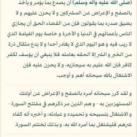
(صلى الله عليه وآله وسلم)
أن يصدع بما يؤمر و يأخذ
بالصفح و الإعراض عن المشركين و لا يحزن عليهم و لا
يضيق صدره بما يقولون فإن من القضاء الحق أن يجازي
الناس بأعمالهم في الدنيا و الآخرة و خاصة يوم القيامة الذي
لا ريب فيه و هو اليوم الذي لا يغادر أحدا و لا يدع مثقال ذرة
من الخير و الشر إلا ألحقه بعامله فلا ينبغي أن يؤسف لكفر
كافر فإن الله عليم به سيجازيه، و لا يحزن عليه فإن
الاشتغال بالله سبحانه أهم و أوجب.
و لقد كرر سبحانه أمره بالصفح و الإعراض عن أولئك
المستهزءين به - و هم الذين مر ذكرهم في مفتتح السورة -
و الاشتغال بتسبيحه و تحميده و عبادته، و أخبره أنه كفاه
شرهم فليشتغل بما أمره الله به، و بذلك تختتم السورة.