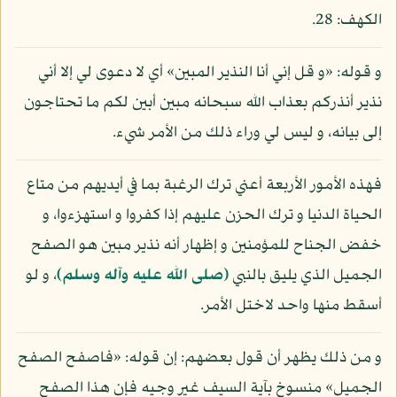
الكهف: 28.
و قوله: «و قل إني أنا النذير المبين» أي لا دعوى لي إلا أني
نذير أنذركم بعذاب الله سبحانه مبين أبين لكم ما تحتاجون
إلى بيانه، و ليس لي وراء ذلك من الأمر شيء.
فهذه الأمور الأربعة أعني ترك الرغبة بما في أيديهم من متاع
الحياة الدنيا و ترك الحزن عليهم إذا كفروا و استهزءوا، و
خفض الجناح للمؤمنين و إظهار أنه نذير مبين هو الصفح
الجميل الذي يليق بالنبي
(صلى الله عليه وآله وسلم)
، و لو
أسقط منها واحد لاختل الأمر.
و من ذلك يظهر أن قول بعضهم: إن قوله: «فاصفح الصفح
الجميل» منسوخ بآية السيف غير وجيه فإن هذا الصفح