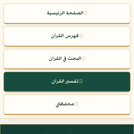
۞
الصفحة الرئيسية
۞
فهرس القرآن
۞
البحث في القرآن
۞
تفسير القرآن
۞
محفظتي