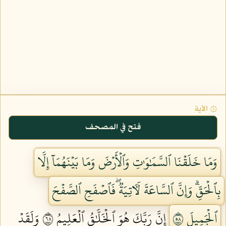
۞ الآية
فتح في المصحف
وَمَا خَلَقۡنَا ٱلسَّمَٰوَٰتِ وَٱلۡأَرۡضَ وَمَا بَيۡنَهُمَآ إِلَّا
بِٱلۡحَقِّۗ وَإِنَّ ٱلسَّاعَةَ لَأٓتِيَةٞۖ فَٱصۡفَحِ ٱلصَّفۡحَ
ٱلۡجَمِيلَ ٨٥
إِنَّ رَبَّكَ هُوَ ٱلۡخَلَّٰقُ ٱلۡعَلِيمُ ٨٦
وَلَقَدۡ