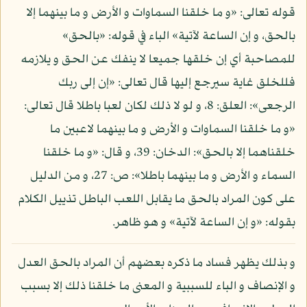
قوله تعالى: «و ما خلقنا السماوات و الأرض و ما بينهما إلا
بالحق، و إن الساعة لآتية» الباء في قوله: «بالحق»
للمصاحبة أي إن خلقها جميعا لا ينفك عن الحق و يلازمه
فللخلق غاية سيرجع إليها قال تعالى: «إن إلى ربك
الرجعى»: العلق: 8، و لو لا ذلك لكان لعبا باطلا قال تعالى:
«و ما خلقنا السماوات و الأرض و ما بينهما لاعبين ما
خلقناهما إلا بالحق»: الدخان: 39، و قال: «و ما خلقنا
السماء و الأرض و ما بينهما باطلا»: ص: 27، و من الدليل
على كون المراد بالحق ما يقابل اللعب الباطل تذييل الكلام
بقوله: «و إن الساعة لآتية» و هو ظاهر.
و بذلك يظهر فساد ما ذكره بعضهم أن المراد بالحق العدل
و الإنصاف و الباء للسببية و المعنى ما خلقنا ذلك إلا بسبب