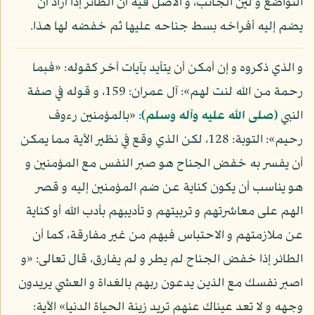
التواضع و لين الجانب، و الأصل فيه أن الطائر إذا أراد أن
يضم إليه أفراخه بسط جناحه عليها ثم خفضه لها هذا.
و الذي ذكروه و إن أمكن أن يتأيد بآيات أخر كقوله: «فبما
رحمة من الله لنت لهم»: آل عمران: 159، و قوله في صفة
النبي
(صلى الله عليه وآله وسلم)
: «بالمؤمنين رءوف
رحيم»: التوبة: 128، لكن الذي وقع في نظير الآية مما يمكن
أن يفسر به خفض الجناح هو صبر النفس مع المؤمنين و
هو يناسب أن يكون كناية عن ضم المؤمنين إليه و قصر
الهم على معاشرتهم و تربيتهم و تأديبهم بأدب الله أو كناية
عن ملازمتهم و الاحتباس فيهم من غير مفارقة، كما أن
الطائر إذا خفض الجناح لم يطر و لم يفارق، قال تعالى: «و
اصبر نفسك مع الذين يدعون ربهم بالغداة و العشي يريدون
وجهه و لا تعد عيناك عنهم تريد زينة الحياة الدنيا» الآية: