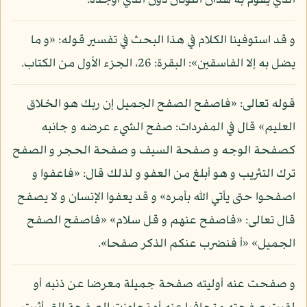
الذي يقوم به هذان اللونان دون الذي أوجده.
و قد استوفينا الكلام في هذا البحث في تفسير قوله: «و ما
يضل به إلا الفاسقين»: البقرة: 26، الجزء الأول من الكتاب.
قوله تعالى: «فاصفح الصفح الجميل إن ربك هو الخلاق
العليم» قال في المفردات: صفح الشيء عرضه و جانبه
كصفحة الوجه و صفحة السيف و صفحة الحجر و الصفح
ترك التثريب و هو أبلغ من العفو و لذلك قال: «فاعفوا و
اصفحوا حتى يأتي الله بأمره» و قد يعفوا الإنسان و لا يصفح
قال تعالى: «فاصفح عنهم و قل سلام» «فاصفح الصفح
الجميل» «أ فنضرب عنكم الذكر صفحا».
و صفحت عنه أوليته صفحة جميلة معرضا عن ذنبه أو