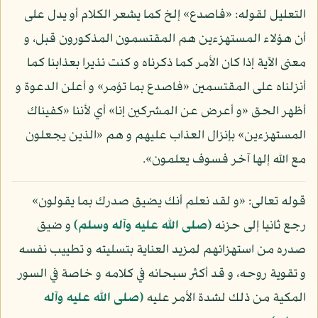
التعليل لقوله: «فاصدع» إلخ كما يشعر الكلام أو يدل على
أن هؤلاء المستهزءين هم المقتسمون المذكورون قبل، و
معنى الآية إذا كان الأمر كما ذكرناه و كنت نذيرا بعذابنا كما
أنزلناه على المقتسمين «فاصدع بما تؤمر» و أعلن الدعوة و
أظهر الحق «و أعرض عن المشركين إنا» أي لأننا «كفيناك
المستهزءين» بإنزال العذاب عليهم و هم «الذين يجعلون
مع الله إلها آخر فسوف يعلمون».
قوله تعالى: «و لقد نعلم أنك يضيق صدرك بما يقولون»
رجع ثانيا إلى حزنه
(صلى الله عليه وآله وسلم)
و ضيق
صدره من استهزائهم لمزيد العناية بتسليته و تطييب نفسه
و تقوية روحه، و قد أكثر سبحانه في كلامه و خاصة في السور
المكية من ذلك لشدة الأمر عليه
(صلى الله عليه وآله