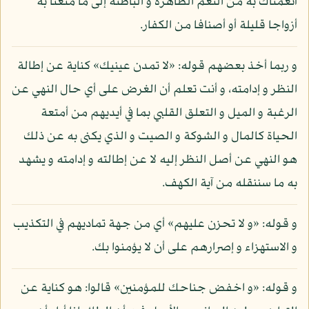
أنعمناك به من النعم الظاهرة و الباطنة إلى ما متعنا به
أزواجا قليلة أو أصنافا من الكفار.
و ربما أخذ بعضهم قوله: «لا تمدن عينيك» كناية عن إطالة
النظر و إدامته، و أنت تعلم أن الغرض على أي حال النهي عن
الرغبة و الميل و التعلق القلبي بما في أيديهم من أمتعة
الحياة كالمال و الشوكة و الصيت و الذي يكنى به عن ذلك
هو النهي عن أصل النظر إليه لا عن إطالته و إدامته و يشهد
به ما سننقله من آية الكهف.
و قوله: «و لا تحزن عليهم» أي من جهة تماديهم في التكذيب
و الاستهزاء و إصرارهم على أن لا يؤمنوا بك.
و قوله: «و اخفض جناحك للمؤمنين» قالوا: هو كناية عن