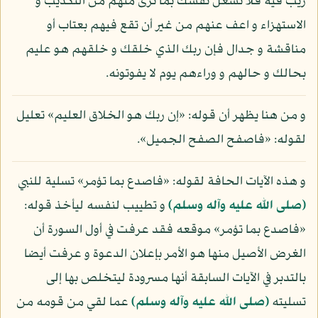
ريب فيه فلا تشغل نفسك بما ترى منهم من التكذيب و
الاستهزاء و اعف عنهم من غير أن تقع فيهم بعتاب أو
مناقشة و جدال فإن ربك الذي خلقك و خلقهم هو عليم
بحالك و حالهم و وراءهم يوم لا يفوتونه.
و من هنا يظهر أن قوله: «إن ربك هو الخلاق العليم» تعليل
لقوله: «فاصفح الصفح الجميل».
و هذه الآيات الحافة لقوله: «فاصدع بما تؤمر» تسلية للنبي
(صلى الله عليه وآله وسلم)
و تطييب لنفسه ليأخذ قوله:
«فاصدع بما تؤمر» موقعه فقد عرفت في أول السورة أن
الغرض الأصيل منها هو الأمر بإعلان الدعوة و عرفت أيضا
بالتدبر في الآيات السابقة أنها مسرودة ليتخلص بها إلى
تسليته
(صلى الله عليه وآله وسلم)
عما لقي من قومه من