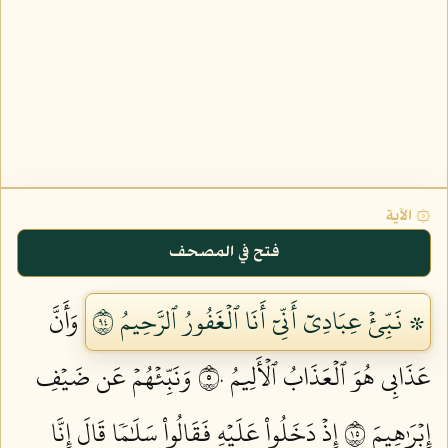
۞ الآية
فتح في المصحف
۞ نَبِّئۡ عِبَادِيٓ أَنِّيٓ أَنَا ٱلۡغَفُورُ ٱلرَّحِيمُ ٤٩
وَأَنَّ
عَذَابِي هُوَ ٱلۡعَذَابُ ٱلۡأَلِيمُ ٥٠
وَنَبِّئۡهُمۡ عَن ضَيۡفِ
إِبۡرَٰهِيمَ ٥١
إِذۡ دَخَلُواْ عَلَيۡهِ فَقَالُواْ سَلَٰمٗا قَالَ إِنَّا