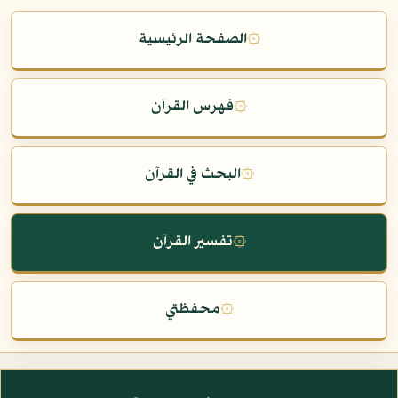
۞
الصفحة الرئيسية
۞
فهرس القرآن
۞
البحث في القرآن
۞
تفسير القرآن
۞
محفظتي