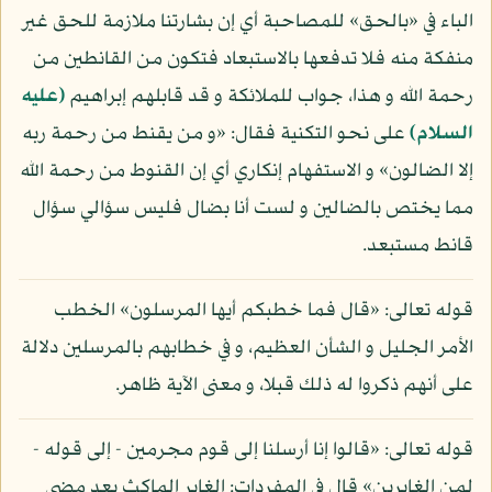
الباء في «بالحق» للمصاحبة أي إن بشارتنا ملازمة للحق غير
منفكة منه فلا تدفعها بالاستبعاد فتكون من القانطين من
رحمة الله و هذا، جواب للملائكة و قد قابلهم إبراهيم
(عليه
السلام)
على نحو التكنية فقال: «و من يقنط من رحمة ربه
إلا الضالون» و الاستفهام إنكاري أي إن القنوط من رحمة الله
مما يختص بالضالين و لست أنا بضال فليس سؤالي سؤال
قانط مستبعد.
قوله تعالى: «قال فما خطبكم أيها المرسلون» الخطب
الأمر الجليل و الشأن العظيم، و في خطابهم بالمرسلين دلالة
على أنهم ذكروا له ذلك قبلا، و معنى الآية ظاهر.
قوله تعالى: «قالوا إنا أرسلنا إلى قوم مجرمين - إلى قوله -
لمن الغابرين» قال في المفردات: الغابر الماكث بعد مضي