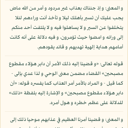
و المعنى: و إذ جئناك بعذاب غير مردود و أمر من الله ماض
يجب عليك أن تسير بأهلك ليلا و تأخذ أنت وراءهم لئلا
يتخلفوا عن السير و لا يساهلوا فيه و لا يلتفت أحد منكم
إلى ورائه و امضوا حيث تؤمرون، و فيه دلالة على أنه كانت
أمامهم هداية إلهية تهديهم و قائد يقودهم.
قوله تعالى: «و قضينا إليه ذلك الأمر أن دابر هؤلاء مقطوع
مصبحين» القضاء مضمن معنى الوحي و لذا عدي بإلى -
كما قيل - و المراد بالأمر أمر العذاب كما يفسره قوله: «أن
دابر هؤلاء مقطوع مصبحين» و الإشارة إليه بلفظة «ذلك»
للدلالة على عظم خطره و هول أمره.
و المعنى: و قضينا أمرنا العظيم في عذابهم موحيا ذلك إلى