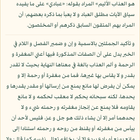
هو العذاب الأليم» المراد بقوله: «عبادي» على ما يفيده
سياق الآيات مطلق العباد و لا يعبأ بما ذكره بعضهم: أن
المراد بهم المتقون السابق ذكرهم أو المخلصون.
و تأكيد الجملتين بالاسمية و إن و ضمير الفصل و اللام في
الخبر يدل على أن الصفات المذكورة فيها أعني المغفرة و
الرحمة و ألم العذاب بالغة في معناها النهاية بحيث لا تقدر
بقدر و لا يقاس بها غيرها، فما من مغفرة أو رحمة إلا و
يمكن أن يفرض لها مانع يمنع من إرسالها أو مقدر يقدرها و
يحدها، لكنه سبحانه يحكم لا معقب لحكمه و لا مانع
يقاومه فلا يمنع عن إنجاز مغفرته و رحمته شيء و لا
يحدهما أمر إلا أن يشاء ذلك هو جل و عز، فليس لأحد أن
ييأس من مغفرته أو يقنط من روحه و رحمته استنادا إلى
مانع يمنع أو رادع يردع إلا أن يخافه تعالى نفسه كما قال: «لا