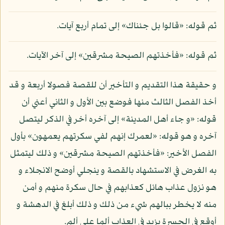
ثم قوله: «قالوا بل جئناك» إلى تمام أربع آيات.
ثم قوله: «فأخذتهم الصيحة مشرقين» إلى آخر الآيات.
و حقيقة هذا التقديم و التأخير أن للقصة فصولا أربعة و قد
أخذ الفصل الثالث منها فوضع بين الأول و الثاني أعني أن
قوله: «و جاء أهل المدينة» إلى آخره أخر في الذكر ليتصل
آخره و هو قوله: «لعمرك إنهم لفي سكرتهم يعمهون» بأول
الفصل الأخير: «فأخذتهم الصيحة مشرقين» و ذلك ليتمثل
به الغرض في الاستشهاد بالقصة و ينجلي أوضح الانجلاء و
هو نزول عذاب هائل كعذابهم في حال سكرة منهم و أمن
منه لا يخطر ببالهم شيء من ذلك و ذلك أبلغ في الدهشة و
أوقع في الحسرة يزيد في العذاب ألما على ألم.