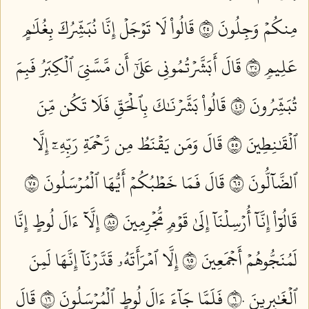
مِنكُمۡ وَجِلُونَ ٥٢
قَالُواْ لَا تَوۡجَلۡ إِنَّا نُبَشِّرُكَ بِغُلَٰمٍ
عَلِيمٖ ٥٣
قَالَ أَبَشَّرۡتُمُونِي عَلَىٰٓ أَن مَّسَّنِيَ ٱلۡكِبَرُ فَبِمَ
تُبَشِّرُونَ ٥٤
قَالُواْ بَشَّرۡنَٰكَ بِٱلۡحَقِّ فَلَا تَكُن مِّنَ
ٱلۡقَٰنِطِينَ ٥٥
قَالَ وَمَن يَقۡنَطُ مِن رَّحۡمَةِ رَبِّهِۦٓ إِلَّا
ٱلضَّآلُّونَ ٥٦
قَالَ فَمَا خَطۡبُكُمۡ أَيُّهَا ٱلۡمُرۡسَلُونَ ٥٧
قَالُوٓاْ إِنَّآ أُرۡسِلۡنَآ إِلَىٰ قَوۡمٖ مُّجۡرِمِينَ ٥٨
إِلَّآ ءَالَ لُوطٍ إِنَّا
لَمُنَجُّوهُمۡ أَجۡمَعِينَ ٥٩
إِلَّا ٱمۡرَأَتَهُۥ قَدَّرۡنَآ إِنَّهَا لَمِنَ
ٱلۡغَٰبِرِينَ ٦٠
فَلَمَّا جَآءَ ءَالَ لُوطٍ ٱلۡمُرۡسَلُونَ ٦١
قَالَ