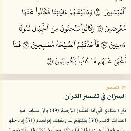
ٱلۡمُرۡسَلِينَ ٨٠
وَءَاتَيۡنَٰهُمۡ ءَايَٰتِنَا فَكَانُواْ عَنۡهَا
مُعۡرِضِينَ ٨١
وَكَانُواْ يَنۡحِتُونَ مِنَ ٱلۡجِبَالِ بُيُوتًا
ءَامِنِينَ ٨٢
فَأَخَذَتۡهُمُ ٱلصَّيۡحَةُ مُصۡبِحِينَ ٨٣
فَمَآ
أَغۡنَىٰ عَنۡهُم مَّا كَانُواْ يَكۡسِبُونَ ٨٤
۞ التفسير
الميزان في تفسير القرآن
نَبِّىءْ عِبَادِي أَنِّي أَنَا الْغَفُورُ الرَّحِيمُ (49) وَ أَنَّ عَذَابِي هُوَ
الْعَذَابُ الأَلِيمَ (50) وَنَبِّئْهُمْ عَن ضَيْفِ إِبْراَهِيمَ (51) إِذْ دَخَلُواْ
عَلَيْهِ فَقَالُواْ سَلامًا قَالَ إِنَّا مِنكُمْ وَجِلُونَ (52) قَالُواْ لاَ تَوْجَلْ