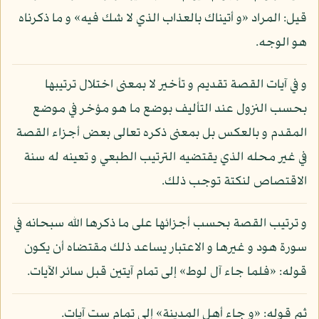
قيل: المراد «و أتيناك بالعذاب الذي لا شك فيه» و ما ذكرناه
هو الوجه.
و في آيات القصة تقديم و تأخير لا بمعنى اختلال ترتيبها
بحسب النزول عند التأليف بوضع ما هو مؤخر في موضع
المقدم و بالعكس بل بمعنى ذكره تعالى بعض أجزاء القصة
في غير محله الذي يقتضيه الترتيب الطبعي و تعينه له سنة
الاقتصاص لنكتة توجب ذلك.
و ترتيب القصة بحسب أجزائها على ما ذكرها الله سبحانه في
سورة هود و غيرها و الاعتبار يساعد ذلك مقتضاه أن يكون
قوله: «فلما جاء آل لوط» إلى تمام آيتين قبل سائر الآيات.
ثم قوله: «و جاء أهل المدينة» إلى تمام ست آيات.