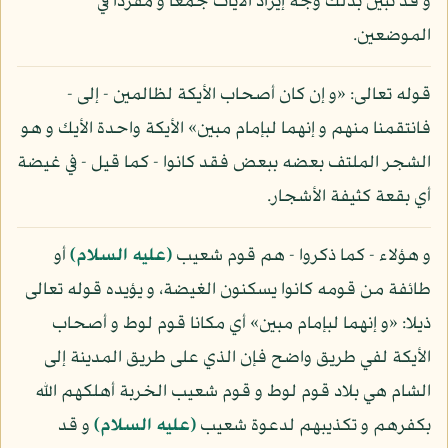
و قد تبين بذلك وجه إيراد الآيات جمعا و مفردا في
الموضعين.
قوله تعالى: «و إن كان أصحاب الأيكة لظالمين - إلى -
فانتقمنا منهم و إنهما لبإمام مبين» الأيكة واحدة الأيك و هو
الشجر الملتف بعضه ببعض فقد كانوا - كما قيل - في غيضة
أي بقعة كثيفة الأشجار.
و هؤلاء - كما ذكروا - هم قوم شعيب
(عليه السلام)
أو
طائفة من قومه كانوا يسكنون الغيضة، و يؤيده قوله تعالى
ذيلا: «و إنهما لبإمام مبين» أي مكانا قوم لوط و أصحاب
الأيكة لفي طريق واضح فإن الذي على طريق المدينة إلى
الشام هي بلاد قوم لوط و قوم شعيب الخربة أهلكهم الله
بكفرهم و تكذيبهم لدعوة شعيب
(عليه السلام)
و قد