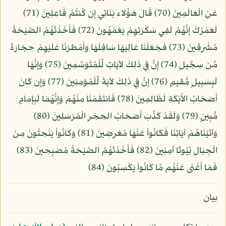
عَنِ الْعَالَمِينَ (70) قَالَ هَؤُلاء بَنَاتِي إِن كُنتُمْ فَاعِلِينَ (71)
لَعَمْرُكَ إِنَّهُمْ لَفِي سَكْرَتِهِمْ يَعْمَهُونَ (72) فَأَخَذَتْهُمُ الصَّيْحَةُ
مُشْرِقِينَ (73) فَجَعَلْنَا عَالِيَهَا سَافِلَهَا وَأَمْطَرْنَا عَلَيْهِمْ حِجَارَةً
مِّن سِجِّيلٍ (74) إِنَّ فِي ذَلِكَ لآيَاتٍ لِّلْمُتَوَسِّمِينَ (75) وَإِنَّهَا
لَبِسَبِيلٍ مُّقيمٍ (76) إِنَّ فِي ذَلِكَ لآيَةً لِّلْمُؤمِنِينَ (77) وَإِن كَانَ
أَصْحَابُ الأَيْكَةِ لَظَالِمِينَ (78) فَانتَقَمْنَا مِنْهُمْ وَإِنَّهُمَا لَبِإِمَامٍ
مُّبِينٍ (79) وَلَقَدْ كَذَّبَ أَصْحَابُ الحِجْرِ الْمُرْسَلِينَ (80)
وَآتَيْنَاهُمْ آيَاتِنَا فَكَانُواْ عَنْهَا مُعْرِضِينَ (81) وَكَانُواْ يَنْحِتُونَ مِنَ
الْجِبَالِ بُيُوتًا آمِنِينَ (82) فَأَخَذَتْهُمُ الصَّيْحَةُ مُصْبِحِينَ (83)
فَمَا أَغْنَى عَنْهُم مَّا كَانُواْ يَكْسِبُونَ (84)
بيان