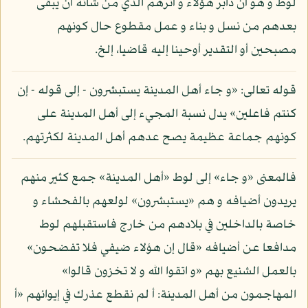
لوط و هو أن دابر هؤلاء و أثرهم الذي من شأنه أن يبقى
بعدهم من نسل و بناء و عمل مقطوع حال كونهم
مصبحين أو التقدير أوحينا إليه قاضيا، إلخ.
قوله تعالى: «و جاء أهل المدينة يستبشرون - إلى قوله - إن
كنتم فاعلين» يدل نسبة المجيء إلى أهل المدينة على
كونهم جماعة عظيمة يصح عدهم أهل المدينة لكثرتهم.
فالمعنى «و جاء» إلى لوط «أهل المدينة» جمع كثير منهم
يريدون أضيافه و هم «يستبشرون» لولعهم بالفحشاء و
خاصة بالداخلين في بلادهم من خارج فاستقبلهم لوط
مدافعا عن أضيافه «قال إن هؤلاء ضيفي فلا تفضحون»
بالعمل الشنيع بهم «و اتقوا الله و لا تخزون قالوا»
المهاجمون من أهل المدينة: أ لم نقطع عذرك في إيوائهم «أ