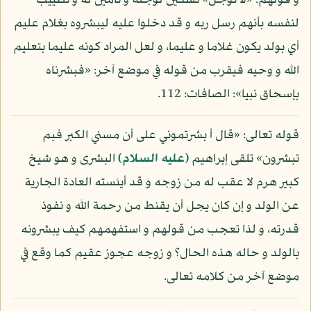
و قولهم: «لا توجل» تسكين لوجله و تأمين له و تطييب
لنفسه بأنهم رسل ربه و قد دخلوا عليه ليبشروه بغلام عليم
أي بولد يكون غلاما و عليما، و لعل المراد كونه عليما بتعليم
الله و وحيه فيقرب من قوله في موضع آخر: «فبشرناه
بإسحاق نبيا»: الصافات: 112.
قوله تعالى: «قال أ بشرتموني على أن مسني الكبر فبم
تبشرون» تلقى إبراهيم
(عليه السلام)
البشرى و هو شيخ
كبير هرم لا عقب له من زوجه و قد أيئسته العادة الجارية
عن الولد و إن كان يجل أن يقنط من رحمة الله و نفوذ
قدرته، و لذا تعجب من قولهم و استفهمهم كيف يبشرونه
بالولد و حاله هذه الحال؟ و زوجه عجوز عقيم كما وقع في
موضع آخر من كلامه تعالى.