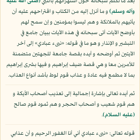
بعد ما تكلم سبحانه حول استهزائهم بالنبي
(صلى الله عليه
وآله وسلم)
و ما أنزل إليه من الكتاب و اقتراحهم عليه أن
يأتيهم بالملائكة و هم ليسوا بمؤمنين و إن سمح لهم
بأوضح الآيات أتى سبحانه في هذه الآيات ببيان جامع في
التبشير و الإنذار و هو ما في قوله: «نبىء عبادي» إلى آخر
الآيتين ثم أوضحه و أيده بقصة جامعة للجهتين متضمنة
للأمرين معا و هي قصة ضيف إبراهيم و فيها بشرى إبراهيم
بما لا مطمع فيه عادة و عذاب قوم لوط بأشد أنواع العذاب.
ثم أيده تعالى بإشارة إجمالية إلى تعذيب أصحاب الأيكة و
هم قوم شعيب و أصحاب الحجر و هم ثمود قوم صالح
(عليه السلام)
.
قوله تعالى: «نبىء عبادي أني أنا الغفور الرحيم و أن عذابي