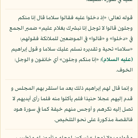
قوله تعالى: «إذ دخلوا عليه فقالوا سلاما قال إنا منكم
وجلون قالوا لا توجل إنا نبشرك بغلام عليم» ضمير الجمع
في «دخلوا» و «قالوا» في الموضعين للملائكة فقولهم:
«سلاما» تحية و تقديره نسلم عليك سلاما و قول إبراهيم
(عليه السلام)
: «إنا منكم وجلون» أي خائفون و الوجل:
الخوف.
و إنما قال لهم إبراهيم ذلك بعد ما استقر بهم المجلس و
قدم إليهم عجلا حنيذا فلم يأكلوا منه فلما رأى أيديهم لا
تصل إليه نكرهم و أوجس منهم خيفة كما في سورة هود
فالقصة مذكورة على نحو التلخيص.