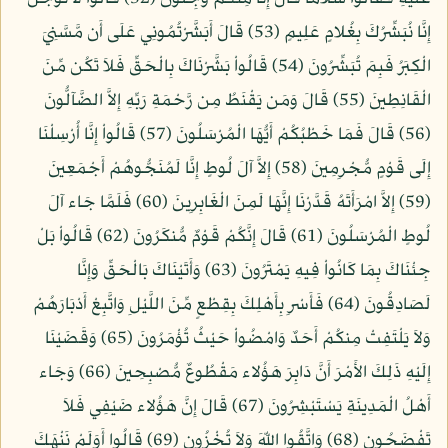
إِنَّا نُبَشِّرُكَ بِغُلامٍ عَلِيمٍ (53) قَالَ أَبَشَّرْتُمُونِي عَلَى أَن مَّسَّنِيَ
الْكِبَرُ فَبِمَ تُبَشِّرُونَ (54) قَالُواْ بَشَّرْنَاكَ بِالْحَقِّ فَلاَ تَكُن مِّنَ
الْقَانِطِينَ (55) قَالَ وَمَن يَقْنَطُ مِن رَّحْمَةِ رَبِّهِ إِلاَّ الضَّآلُّونَ
(56) قَالَ فَمَا خَطْبُكُمْ أَيُّهَا الْمُرْسَلُونَ (57) قَالُواْ إِنَّا أُرْسِلْنَا
إِلَى قَوْمٍ مُّجْرِمِينَ (58) إِلاَّ آلَ لُوطٍ إِنَّا لَمُنَجُّوهُمْ أَجْمَعِينَ
(59) إِلاَّ امْرَأَتَهُ قَدَّرْنَا إِنَّهَا لَمِنَ الْغَابِرِينَ (60) فَلَمَّا جَاء آلَ
لُوطٍ الْمُرْسَلُونَ (61) قَالَ إِنَّكُمْ قَوْمٌ مُّنكَرُونَ (62) قَالُواْ بَلْ
جِئْنَاكَ بِمَا كَانُواْ فِيهِ يَمْتَرُونَ (63) وَأَتَيْنَاكَ بَالْحَقِّ وَإِنَّا
لَصَادِقُونَ (64) فَأَسْرِ بِأَهْلِكَ بِقِطْعٍ مِّنَ اللَّيْلِ وَاتَّبِعْ أَدْبَارَهُمْ
وَلاَ يَلْتَفِتْ مِنكُمْ أَحَدٌ وَامْضُواْ حَيْثُ تُؤْمَرُونَ (65) وَقَضَيْنَا
إِلَيْهِ ذَلِكَ الأَمْرَ أَنَّ دَابِرَ هَؤُلاء مَقْطُوعٌ مُّصْبِحِينَ (66) وَجَاء
أَهْلُ الْمَدِينَةِ يَسْتَبْشِرُونَ (67) قَالَ إِنَّ هَؤُلاء ضَيْفِي فَلاَ
تَفْضَحُونِ (68) وَاتَّقُوا اللّهَ وَلاَ تُخْزُونِ (69) قَالُوا أَوَلَمْ نَنْهَكَ