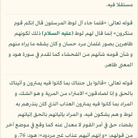
مستقلا فيه.
قوله تعالى: «فلما جاء آل لوط المرسلون قال إنكم قوم
منكرون» إنما قال لهم لوط
(عليه السلام)
ذلك لكونهم
ظاهرين بصور غلمان مرد حسان و كان يشقه ما يراه منهم
و شأن قومه شأنهم من الفحشاء كما تقدم في سورة هود و
المعنى ظاهر.
قوله تعالى: «قالوا بل جئناك بما كانوا فيه يمترون و أتيناك
بالحق و إنا لصادقون» الامتراء من المرية و هو الشك، و
المراد بما كانوا فيه يمترون العذاب الذي كان ينذرهم به
لوط و هم يشكون فيه، و المراد بإتيانهم بالحق إتيانهم
بقضاء حق في أمر القوم لا معدل عنه كما وقع في موضع آخر
من قولهم: «و إنهم آتيهم عذاب غير مردود»: هود: 76، و