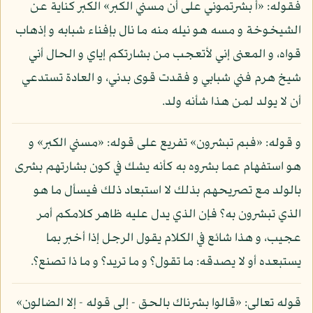
فقوله: «أ بشرتموني على أن مسني الكبر» الكبر كناية عن
الشيخوخة و مسه هو نيله منه ما نال بإفناء شبابه و إذهاب
قواه، و المعنى إني لأتعجب من بشارتكم إياي و الحال أني
شيخ هرم فني شبابي و فقدت قوى بدني، و العادة تستدعي
أن لا يولد لمن هذا شأنه ولد.
و قوله: «فبم تبشرون» تفريع على قوله: «مسني الكبر» و
هو استفهام عما بشروه به كأنه يشك في كون بشارتهم بشرى
بالولد مع تصريحهم بذلك لا استبعاد ذلك فيسأل ما هو
الذي تبشرون به؟ فإن الذي يدل عليه ظاهر كلامكم أمر
عجيب، و هذا شائع في الكلام يقول الرجل إذا أخبر بما
يستبعده أو لا يصدقه: ما تقول؟ و ما تريد؟ و ما ذا تصنع؟.
قوله تعالى: «قالوا بشرناك بالحق - إلى قوله - إلا الضالون»