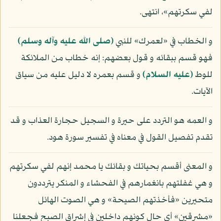
لفي سكرتهم»، انتهى.
و الخطاب في «لعمرك» للنبي
(صلى الله عليه وآله وسلم)
فهو قسم ببقائه و قول بعضهم: إنه خطاب من الملائكة
للوط
(عليه السلام)
و قسم بعمره لا دليل عليه من سياق
الآيات.
و العمه هو التردد على حيرة و السجيل حجارة العذاب و قد
تقدم تفصيل القول في معناه في تفسير سورة هود.
و المعنى أقسم بحياتك و بقائك يا محمد إنهم لفي سكرتهم
و هي غفلتهم بانغمارهم في الفحشاء و المنكر يترددون
متحيرين «فأخذتهم الصيحة» و هي الصوت الهائل
«مشرقين» أي حال كونهم داخلين في إشراق الصبح فجعلنا