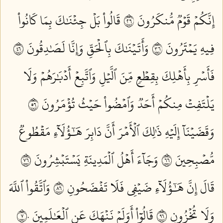
إِنَّكُمۡ قَوۡمٞ مُّنكَرُونَ ٦٢
قَالُواْ بَلۡ جِئۡنَٰكَ بِمَا كَانُواْ
فِيهِ يَمۡتَرُونَ ٦٣
وَأَتَيۡنَٰكَ بِٱلۡحَقِّ وَإِنَّا لَصَٰدِقُونَ ٦٤
فَأَسۡرِ بِأَهۡلِكَ بِقِطۡعٖ مِّنَ ٱلَّيۡلِ وَٱتَّبِعۡ أَدۡبَٰرَهُمۡ وَلَا
يَلۡتَفِتۡ مِنكُمۡ أَحَدٞ وَٱمۡضُواْ حَيۡثُ تُؤۡمَرُونَ ٦٥
وَقَضَيۡنَآ إِلَيۡهِ ذَٰلِكَ ٱلۡأَمۡرَ أَنَّ دَابِرَ هَٰٓؤُلَآءِ مَقۡطُوعٞ
مُّصۡبِحِينَ ٦٦
وَجَآءَ أَهۡلُ ٱلۡمَدِينَةِ يَسۡتَبۡشِرُونَ ٦٧
قَالَ إِنَّ هَٰٓؤُلَآءِ ضَيۡفِي فَلَا تَفۡضَحُونِ ٦٨
وَٱتَّقُواْ ٱللَّهَ
وَلَا تُخۡزُونِ ٦٩
قَالُوٓاْ أَوَلَمۡ نَنۡهَكَ عَنِ ٱلۡعَٰلَمِينَ ٧٠