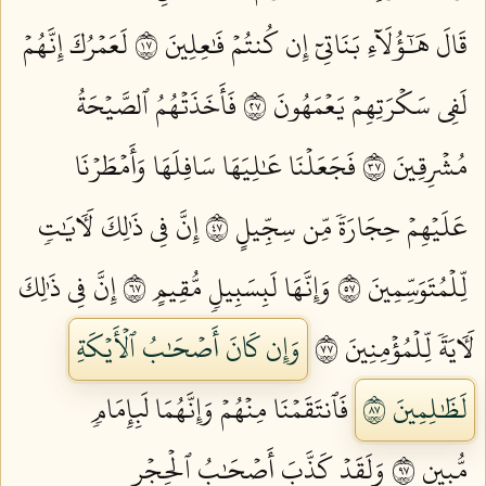
قَالَ هَٰٓؤُلَآءِ بَنَاتِيٓ إِن كُنتُمۡ فَٰعِلِينَ ٧١
لَعَمۡرُكَ إِنَّهُمۡ
لَفِي سَكۡرَتِهِمۡ يَعۡمَهُونَ ٧٢
فَأَخَذَتۡهُمُ ٱلصَّيۡحَةُ
مُشۡرِقِينَ ٧٣
فَجَعَلۡنَا عَٰلِيَهَا سَافِلَهَا وَأَمۡطَرۡنَا
عَلَيۡهِمۡ حِجَارَةٗ مِّن سِجِّيلٍ ٧٤
إِنَّ فِي ذَٰلِكَ لَأٓيَٰتٖ
لِّلۡمُتَوَسِّمِينَ ٧٥
وَإِنَّهَا لَبِسَبِيلٖ مُّقِيمٍ ٧٦
إِنَّ فِي ذَٰلِكَ
لَأٓيَةٗ لِّلۡمُؤۡمِنِينَ ٧٧
وَإِن كَانَ أَصۡحَٰبُ ٱلۡأَيۡكَةِ
لَظَٰلِمِينَ ٧٨
فَٱنتَقَمۡنَا مِنۡهُمۡ وَإِنَّهُمَا لَبِإِمَامٖ
مُّبِينٖ ٧٩
وَلَقَدۡ كَذَّبَ أَصۡحَٰبُ ٱلۡحِجۡرِ