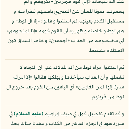
عند الله سبحانه «إلى قوم مجرمين» نكروهم و لم
يسموهم صونا للسان عن التصريح باسمهم تنفرا منه و
مستقبل الكلام يعينهم ثم استثنوا و قالوا: «إلا آل لوط» و
هم لوط و خاصته و ظهر به أن القوم قومه «إنا لمنجوهم»
أي مخلصوهم من العذاب «أجمعين» و ظاهر السياق كون
الاستثناء منقطعا.
ثم استثنوا امرأة لوط من آله للدلالة على أن النجاة لا
تشملها و أن العذاب سيأخذها و يهلكها فقالوا «إلا امرأته
قدرنا إنها لمن الغابرين» أي الباقين من القوم بعد خروج آل
لوط من قريتهم.
و قد تقدم تفصيل قول في ضيف إبراهيم
(عليه السلام)
في
سورة هود في الجزء العاشر من الكتاب و عقدنا هناك بحثا