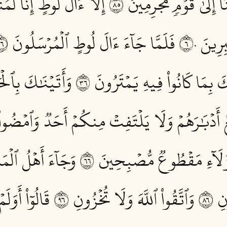
نَآ إِلَىٰ قَوۡمٖ مُّجۡرِمِينَ ٥٨
إِلَّآ ءَالَ لُوطٍ إِنَّا لَمُ
ِرِينَ ٦٠
فَلَمَّا جَآءَ ءَالَ لُوطٍ ٱلۡمُرۡسَلُونَ ٦١
 بِمَا كَانُواْ فِيهِ يَمۡتَرُونَ ٦٣
وَأَتَيۡنَٰكَ بِٱلۡحَ
بِعۡ أَدۡبَٰرَهُمۡ وَلَا يَلۡتَفِتۡ مِنكُمۡ أَحَدٞ وَٱمۡضُو
ٰٓؤُلَآءِ مَقۡطُوعٞ مُّصۡبِحِينَ ٦٦
وَجَآءَ أَهۡلُ ٱلۡمَ
 ٦٨
وَٱتَّقُواْ ٱللَّهَ وَلَا تُخۡزُونِ ٦٩
قَالُوٓاْ أَوَل