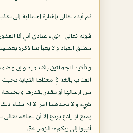
ثم أيده تعالى بإشارة إجمالية إلى 
قوله تعالى: «نبىء عبادي أني أنا الغفو
مطلق العباد و لا يعبأ بما ذكره بعضه
و تأكيد الجملتين بالاسمية و إن و ضمي
العذاب بالغة في معناها النهاية بحيث 
من إرسالها أو مقدر يقدرها و يحدها،
شيء و لا يحدهما أمر إلا أن يشاء ذل
يمنع أو رادع يردع إلا أن يخافه تعالى 
أنيبوا إلى ربكم»: الزمر: 54.