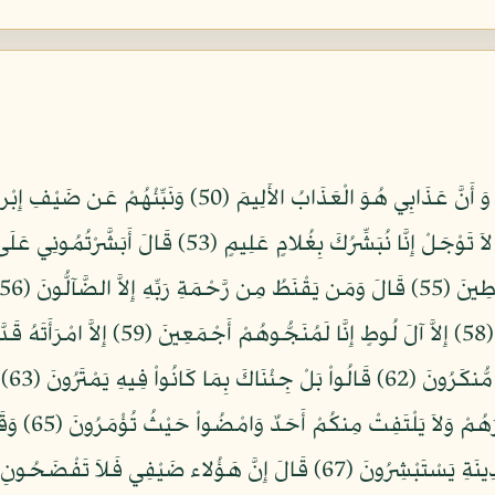
فَأَسْرِ بِأَهْلِكَ