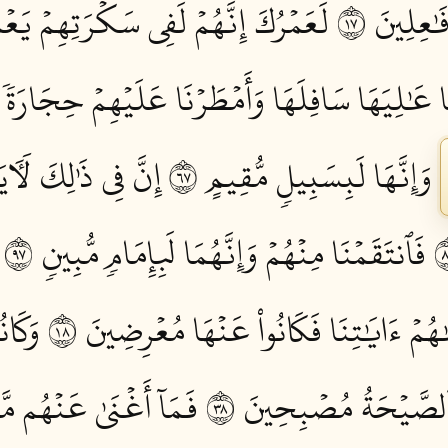
ٰعِلِينَ ٧١
لَعَمۡرُكَ إِنَّهُمۡ لَفِي سَكۡرَتِهِمۡ يَعۡم
ا عَٰلِيَهَا سَافِلَهَا وَأَمۡطَرۡنَا عَلَيۡهِمۡ حِجَارَةٗ 
وَإِنَّهَا لَبِسَبِيلٖ مُّقِيمٍ ٧٦
إِنَّ فِي ذَٰلِكَ لَأٓيَة
فَٱنتَقَمۡنَا مِنۡهُمۡ وَإِنَّهُمَا لَبِإِمَامٖ مُّبِينٖ ٧٩
َٰهُمۡ ءَايَٰتِنَا فَكَانُواْ عَنۡهَا مُعۡرِضِينَ ٨١
وَكَان
ٱلصَّيۡحَةُ مُصۡبِحِينَ ٨٣
فَمَآ أَغۡنَىٰ عَنۡهُم مَّ