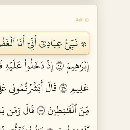
۞ الآية
۞ نَبِّئۡ عِبَادِيٓ أَنِّيٓ أَنَا ٱلۡغَفُو
إِبۡرَٰهِيمَ ٥١
إِذۡ دَخَلُواْ عَلَيۡهِ فَ
عَلِيمٖ ٥٣
قَالَ أَبَشَّرۡتُمُونِي عَلَى
مِّنَ ٱلۡقَٰنِطِينَ ٥٥
قَالَ وَمَن يَقۡن