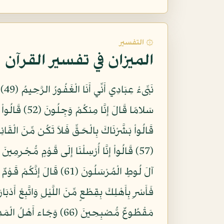
۞ التفسير
الميزان في تفسير القرآن