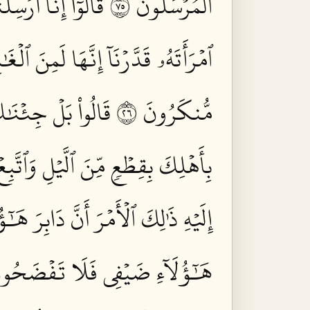
ٱلۡمُرۡسَلُونَ ٥٧
قَالُوٓاْ إِنَّآ أُرۡسِلۡ
ٱمۡرَأَتَهُۥ قَدَّرۡنَآ إِنَّهَا لَمِنَ ٱلۡغَٰب
مُّنكَرُونَ ٦٢
قَالُواْ بَلۡ جِئۡنَٰكَ
بِأَهۡلِكَ بِقِطۡعٖ مِّنَ ٱلَّيۡلِ وَٱتَّ
إِلَيۡهِ ذَٰلِكَ ٱلۡأَمۡرَ أَنَّ دَابِرَ هَ
هَٰٓؤُلَآءِ ضَيۡفِي فَلَا تَفۡضَحُونِ