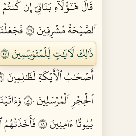
قَالَ هَٰٓؤُلَآءِ بَنَاتِيٓ إِن كُنتُمۡ فَ
ٱلصَّيۡحَةُ مُشۡرِقِينَ ٧٣
فَجَعَلۡنَ
ذَٰلِكَ لَأٓيَٰتٖ لِّلۡمُتَوَسِّمِينَ ٧٥
أَصۡحَٰبُ ٱلۡأَيۡكَةِ لَظَٰلِمِينَ ٧٨
ٱلۡحِجۡرِ ٱلۡمُرۡسَلِينَ ٨٠
وَءَاتَيۡن
بُيُوتًا ءَامِنِينَ ٨٢
فَأَخَذَتۡهُمُ 