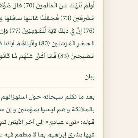
مُصْبِحِينَ (83) فَمَا أَغْنَى عَنْهُم مَّا كَانُواْ يَكْسِبُونَ (84)
بيان
بعد ما تكلم سبحانه حول استهزائهم ب
بالملائكة و هم ليسوا بمؤمنين و إن سمح
قوله: «نبىء عبادي» إلى آخر الآيتين
فيها بشرى إبراهيم بما لا مطمع فيه ع