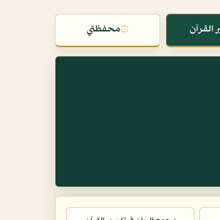
 القرآن
۞
محفظتي