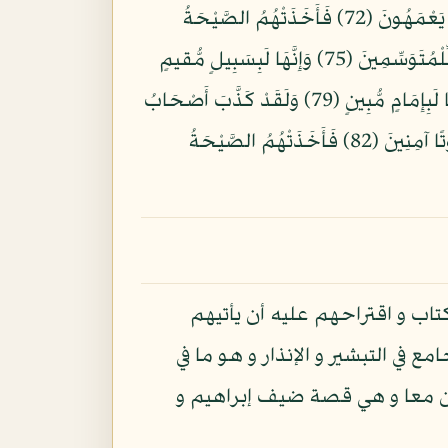
أَوَلَمْ نَنْهَكَ عَنِ الْعَالَمِينَ (70) قَالَ هَؤُلاء بَنَاتِي إِن كُنتُمْ فَاعِلِينَ (71) لَعَمْرُكَ إِنَّهُمْ لَفِي سَكْرَتِهِمْ يَعْمَهُونَ (72) فَأَخَذَتْهُمُ الصَّيْحَةُ
مُشْرِقِينَ (73) فَجَعَلْنَا عَالِيَهَا سَافِلَهَا وَأَمْطَرْنَا عَلَيْهِمْ حِجَارَةً مِّن سِجِّيلٍ (74) إِنَّ فِي ذَلِكَ لآيَاتٍ لِّلْمُتَوَسِّمِينَ (75) وَإِنَّهَا لَبِسَبِيلٍ مُّقيمٍ
(76) إِنَّ فِي ذَلِكَ لآيَةً لِّلْمُؤمِنِينَ (77) وَإِن كَانَ أَصْحَابُ الأَيْكَةِ لَظَالِمِينَ (78) فَانتَقَمْنَا مِنْهُمْ وَإِنَّهُمَا لَبِإِمَامٍ مُّبِينٍ (79) وَلَقَدْ كَذَّبَ أَصْحَابُ
الحِجْرِ الْمُرْسَلِينَ (80) وَآتَيْنَاهُمْ آيَاتِنَا فَكَانُواْ عَنْهَا مُعْرِضِينَ (81) وَكَانُواْ يَنْحِتُونَ مِنَ الْجِبَالِ بُيُوتًا آمِنِينَ (82) فَأَخَذَتْهُمُ الصَّيْحَةُ
كتاب و اقتراحهم عليه أن يأتيهم
 في التبشير و الإنذار و هو ما في
ين معا و هي قصة ضيف إبراهيم و