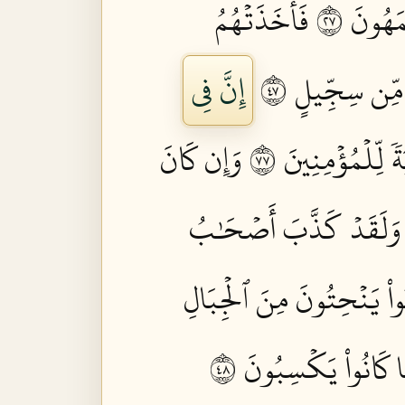
َهُونَ ٧٢
فَأَخَذَتۡهُمُ
مِّن سِجِّيلٍ ٧٤
إِنَّ فِي
ٗ لِّلۡمُؤۡمِنِينَ ٧٧
وَإِن كَانَ
وَلَقَدۡ كَذَّبَ أَصۡحَٰبُ
ُواْ يَنۡحِتُونَ مِنَ ٱلۡجِبَالِ
ا كَانُواْ يَكۡسِبُونَ ٨٤