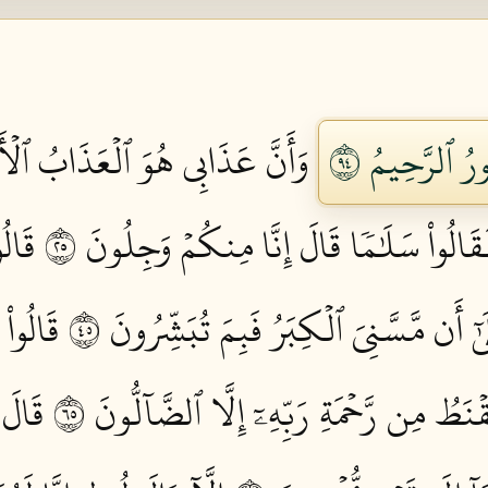
رُ ٱلرَّحِيمُ ٤٩
وَأَنَّ عَذَابِي هُوَ ٱلۡعَذَابُ ٱلۡأَلِ
قَالُواْ سَلَٰمٗا قَالَ إِنَّا مِنكُمۡ وَجِلُونَ ٥٢
قَالُ
ٰٓ أَن مَّسَّنِيَ ٱلۡكِبَرُ فَبِمَ تُبَشِّرُونَ ٥٤
قَالُواْ
َطُ مِن رَّحۡمَةِ رَبِّهِۦٓ إِلَّا ٱلضَّآلُّونَ ٥٦
قَالَ 