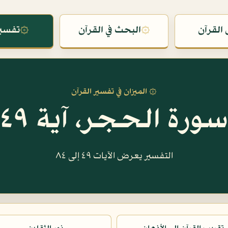
القرآن
۞
البحث في القرآن
۞
تفسير
۞ الميزان في تفسير القرآن
سورة الحجر، آية ٤٩
التفسير يعرض الآيات ٤٩ إلى ٨٤