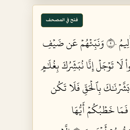
فتح في المصحف
يمُ ٥٠
وَنَبِّئۡهُمۡ عَن ضَيۡفِ
واْ لَا تَوۡجَلۡ إِنَّا نُبَشِّرُكَ بِغُلَٰمٍ
 بَشَّرۡنَٰكَ بِٱلۡحَقِّ فَلَا تَكُن
فَمَا خَطۡبُكُمۡ أَيُّهَا