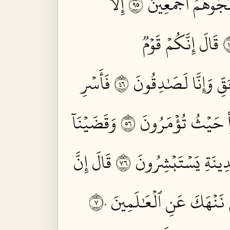
نَجُّوهُمۡ أَجۡمَعِينَ ٥٩
إِلَّا
قَالَ إِنَّكُمۡ قَوۡمٞ
قِّ وَإِنَّا لَصَٰدِقُونَ ٦٤
فَأَسۡرِ
اْ حَيۡثُ تُؤۡمَرُونَ ٦٥
وَقَضَيۡنَآ
دِينَةِ يَسۡتَبۡشِرُونَ ٦٧
قَالَ إِنَّ
َمۡ نَنۡهَكَ عَنِ ٱلۡعَٰلَمِينَ ٧٠