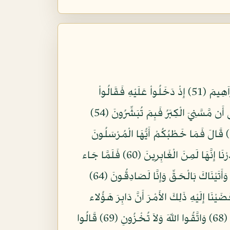
نَبِّىءْ عِبَادِي أَنِّي أَنَا الْغَفُورُ الرَّحِيمُ (49) وَ أَنَّ عَذَابِي هُوَ الْعَذَابُ الأَلِيمَ (50) وَنَبِّئْهُمْ عَن ضَيْفِ إِبْراَهِيمَ (51) إِذْ دَخَلُواْ عَلَيْهِ فَقَالُواْ
سَلامًا قَالَ إِنَّا مِنكُمْ وَجِلُونَ (52) قَالُواْ لاَ تَوْجَلْ إِنَّا نُبَشِّرُكَ بِغُلامٍ عَلِيمٍ (53) قَالَ أَبَشَّرْتُمُونِي عَلَى أَن مَّسَّنِيَ الْكِبَرُ فَبِمَ تُبَشِّرُونَ (54)
قَالُواْ بَشَّرْنَاكَ بِالْحَقِّ فَلاَ تَكُن مِّنَ الْقَانِطِينَ (55) قَالَ وَمَن يَقْنَطُ مِن رَّحْمَةِ رَبِّهِ إِلاَّ الضَّآلُّونَ (56) قَالَ فَمَا خَطْبُكُمْ أَيُّهَا الْمُرْسَلُونَ
(57) قَالُواْ إِنَّا أُرْسِلْنَا إِلَى قَوْمٍ مُّجْرِمِينَ (58) إِلاَّ آلَ لُوطٍ إِنَّا لَمُنَجُّوهُمْ أَجْمَعِينَ (59) إِلاَّ امْرَأَتَهُ قَدَّرْنَا إِنَّهَا لَمِنَ الْغَابِرِينَ (60) فَلَمَّا جَاء
آلَ لُوطٍ الْمُرْسَلُونَ (61) قَالَ إِنَّكُمْ قَوْمٌ مُّنكَرُونَ (62) قَالُواْ بَلْ جِئْنَاكَ بِمَا كَانُواْ فِيهِ يَمْتَرُونَ (63) وَأَتَيْنَاكَ بَالْحَقِّ وَإِنَّا لَصَادِقُونَ (64)
 بِقِطْعٍ مِّنَ اللَّيْلِ وَاتَّبِعْ أَدْبَارَهُمْ وَلاَ يَلْتَفِتْ مِنكُمْ أَحَدٌ وَامْضُواْ حَيْثُ تُؤْمَرُونَ (65) وَقَضَيْنَا إِلَيْهِ ذَلِكَ الأَمْرَ أَنَّ دَابِرَ هَؤُلاء
مَقْطُوعٌ مُّصْبِحِينَ (66) وَجَاء أَهْلُ الْمَدِينَةِ يَسْتَبْشِرُونَ (67) قَالَ إِنَّ هَؤُلاء ضَيْفِي فَلاَ تَفْضَحُونِ (68) وَاتَّقُوا اللّهَ وَلاَ تُخْزُونِ (69) قَالُوا