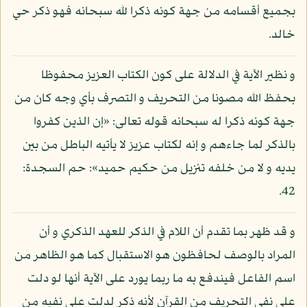
بجميع أقسامه من جهة كونه ذكرا لله سبحانه فهو ذكر حي
خالد.
و نظير الآية في الدلالة على كون الكتاب العزيز محفوظا
بحفظ الله مصونا من التحريف و التصرف بأي وجه كان من
جهة كونه ذكرا له سبحانه قوله تعالى: «إن الذين كفروا
بالذكر لما جاءهم و إنه لكتاب عزيز لا يأتيه الباطل من بين
يديه و لا من خلفه تنزيل من حكيم حميد»: حم السجدة:
42.
و قد ظهر بما تقدم أن اللام في الذكر للعهد الذكري و أن
المراد بالوصف لحافظون هو الاستقبال كما هو الظاهر من
اسم الفاعل فيندفع به ما ربما يورد على الآية أنها لو دلت
على نفي التحريف من القرآن لأنه ذكر لدلت على نفيه من