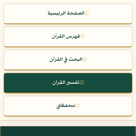
۞
الصفحة الرئيسية
۞
فهرس القرآن
۞
البحث في القرآن
۞
تفسير القرآن
۞
محفظتي