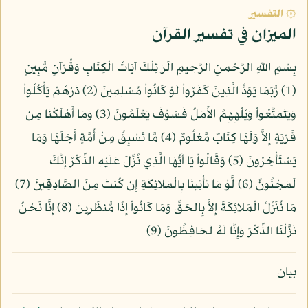
۞ التفسير
الميزان في تفسير القرآن
بِسْمِ اللّهِ الرَّحْمنِ الرَّحِيمِ الَرَ تِلْكَ آيَاتُ الْكِتَابِ وَقُرْآنٍ مُّبِينٍ
(1) رُّبَمَا يَوَدُّ الَّذِينَ كَفَرُواْ لَوْ كَانُواْ مُسْلِمِينَ (2) ذَرْهُمْ يَأْكُلُواْ
وَيَتَمَتَّعُواْ وَيُلْهِهِمُ الأَمَلُ فَسَوْفَ يَعْلَمُونَ (3) وَمَا أَهْلَكْنَا مِن
قَرْيَةٍ إِلاَّ وَلَهَا كِتَابٌ مَّعْلُومٌ (4) مَّا تَسْبِقُ مِنْ أُمَّةٍ أَجَلَهَا وَمَا
يَسْتَأْخِرُونَ (5) وَقَالُواْ يَا أَيُّهَا الَّذِي نُزِّلَ عَلَيْهِ الذِّكْرُ إِنَّكَ
لَمَجْنُونٌ (6) لَّوْ مَا تَأْتِينَا بِالْمَلائِكَةِ إِن كُنتَ مِنَ الصَّادِقِينَ (7)
مَا نُنَزِّلُ الْمَلائِكَةَ إِلاَّ بِالحَقِّ وَمَا كَانُواْ إِذًا مُّنظَرِينَ (8) إِنَّا نَحْنُ
نَزَّلْنَا الذِّكْرَ وَإِنَّا لَهُ لَحَافِظُونَ (9)
بيان