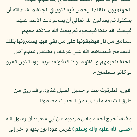
الجهنميون عتقاء الرحمن فيمكثون في الجنة ما شاء الله أن
يمكثوا. ثم يسألون الله تعالى أن يمحو ذلك الاسم عنهم
فيبعث الله ملكا فيمحوه ثم يبعث الله ملائكة معهم
مسامير من نار فيطبقونها على من بقي فيها يسمرونها بتلك
المسامير فينساهم الله على عرشه، و يشتغل عنهم أهل
الجنة بنعيمهم و لذاتهم، و ذلك قوله: «ربما يود الذين كفروا
لو كانوا مسلمين».
أقول: الطرثوث نبت و حميل السيل غثاؤه، و قد روي من
طرق الشيعة ما يقرب من الحديث مضمونا.
و فيه، أخرج أحمد و ابن مردويه عن أبي سعيد: أن رسول الله
(صلى الله عليه وآله وسلم)
غرس عودا بين يديه و آخر إلى