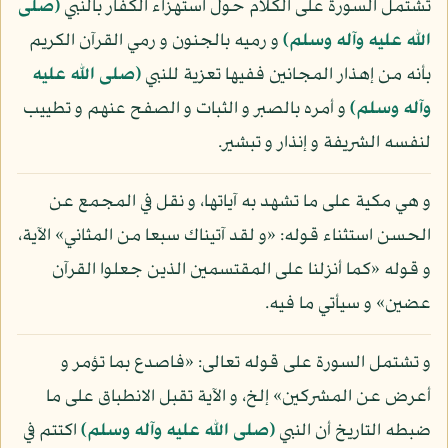
تشتمل السورة على الكلام حول استهزاء الكفار بالنبي
(صلى
الله عليه وآله وسلم)
و رميه بالجنون و رمي القرآن الكريم
بأنه من إهذار المجانين ففيها تعزية للنبي
(صلى الله عليه
وآله وسلم)
و أمره بالصبر و الثبات و الصفح عنهم و تطييب
لنفسه الشريفة و إنذار و تبشير.
و هي مكية على ما تشهد به آياتها، و نقل في المجمع عن
الحسن استثناء قوله: «و لقد آتيناك سبعا من المثاني» الآية،
و قوله «كما أنزلنا على المقتسمين الذين جعلوا القرآن
عضين» و سيأتي ما فيه.
و تشتمل السورة على قوله تعالى: «فاصدع بما تؤمر و
أعرض عن المشركين» إلخ، و الآية تقبل الانطباق على ما
ضبطه التاريخ أن النبي
(صلى الله عليه وآله وسلم)
اكتتم في