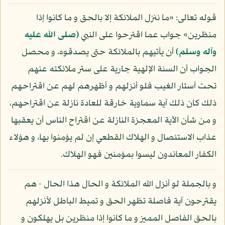
قوله تعالى: «ما ننزل الملائكة إلا بالحق و ما كانوا إذا
منظرين» جواب عما اقترحوا على النبي
(صلى الله عليه
وآله وسلم)
أن يأتيهم بالملائكة حتى يصدقوه، و محصل
الجواب أن السنة الإلهية جارية على ستر ملائكته عنهم
تحت أستار الغيب فلو أنزلهم و أظهرهم لهم عن اقتراحهم
ذلك كان ذلك آية سماوية خارقة للعادة نازلة عن اقتراحهم،
و من شأن الآية المعجزة النازلة عن اقتراح الناس أن يعقبها
عذاب الاستئصال و الهلاك القطعي إن لم يؤمنوا بها، و هؤلاء
الكفار المعاندون ليسوا بمؤمنين فهو الهلاك.
و بالجملة لو أنزل الله الملائكة و الحال هذا الحال - هم
يقترحون آية فاصلة تظهر الحق و تميط الباطل لأنزلهم
بالحق الفاصل المميز و ما كانوا إذا منظرين بل يهلكون و