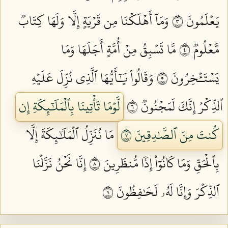
يَعۡلَمُونَ ٣
وَمَآ أَهۡلَكۡنَا مِن قَرۡيَةٍ إِلَّا وَلَهَا كِتَابٞ
مَّعۡلُومٞ ٤
مَّا تَسۡبِقُ مِنۡ أُمَّةٍ أَجَلَهَا وَمَا
يَسۡتَـٔۡخِرُونَ ٥
وَقَالُواْ يَٰٓأَيُّهَا ٱلَّذِي نُزِّلَ عَلَيۡهِ
ٱلذِّكۡرُ إِنَّكَ لَمَجۡنُونٞ ٦
لَّوۡمَا تَأۡتِينَا بِٱلۡمَلَٰٓئِكَةِ إِن
كُنتَ مِنَ ٱلصَّٰدِقِينَ ٧
مَا نُنَزِّلُ ٱلۡمَلَٰٓئِكَةَ إِلَّا
بِٱلۡحَقِّ وَمَا كَانُوٓاْ إِذٗا مُّنظَرِينَ ٨
إِنَّا نَحۡنُ نَزَّلۡنَا
ٱلذِّكۡرَ وَإِنَّا لَهُۥ لَحَٰفِظُونَ ٩