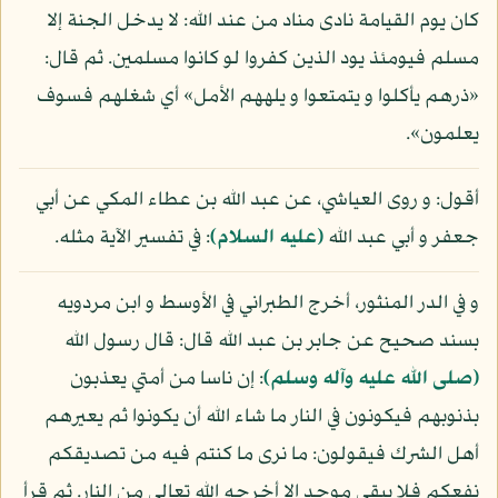
كان يوم القيامة نادى مناد من عند الله: لا يدخل الجنة إلا
مسلم فيومئذ يود الذين كفروا لو كانوا مسلمين. ثم قال:
«ذرهم يأكلوا و يتمتعوا و يلههم الأمل» أي شغلهم فسوف
يعلمون».
أقول: و روى العياشي، عن عبد الله بن عطاء المكي عن أبي
جعفر و أبي عبد الله
(عليه السلام)
: في تفسير الآية مثله.
و في الدر المنثور، أخرج الطبراني في الأوسط و ابن مردويه
بسند صحيح عن جابر بن عبد الله قال: قال رسول الله
(صلى الله عليه وآله وسلم)
: إن ناسا من أمتي يعذبون
بذنوبهم فيكونون في النار ما شاء الله أن يكونوا ثم يعيرهم
أهل الشرك فيقولون: ما نرى ما كنتم فيه من تصديقكم
نفعكم فلا يبقى موحد إلا أخرجه الله تعالى من النار. ثم قرأ