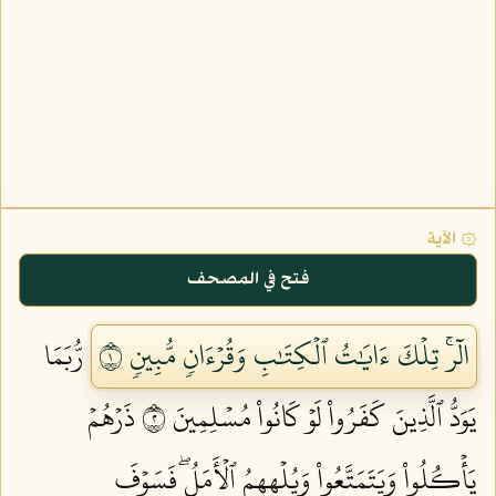
۞ الآية
فتح في المصحف
الٓرۚ تِلۡكَ ءَايَٰتُ ٱلۡكِتَٰبِ وَقُرۡءَانٖ مُّبِينٖ ١
رُّبَمَا
يَوَدُّ ٱلَّذِينَ كَفَرُواْ لَوۡ كَانُواْ مُسۡلِمِينَ ٢
ذَرۡهُمۡ
يَأۡكُلُواْ وَيَتَمَتَّعُواْ وَيُلۡهِهِمُ ٱلۡأَمَلُۖ فَسَوۡفَ