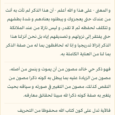
و المعنى - على هذا و الله أعلم - أن هذا الذكر لم تأت به أنت
من عندك حتى يعجزوك و يبطلوه بعنادهم و شدة بطشهم
و تتكلف لحفظه ثم لا تقدر، و ليس نازلا من عند الملائكة
حتى يفتقر إلى نزولهم و تصديقهم إياه بل نحن أنزلنا هذا
الذكر إنزالا تدريجيا و إنا له لحافظون بما له من صفة الذكر
بما لنا من العناية الكاملة به.
فهو ذكر حي خالد مصون من أن يموت و ينسى من أصله،
مصون من الزيادة عليه بما يبطل به كونه ذكرا مصون من
النقص كذلك، مصون من التغيير في صورته و سياقه بحيث
يتغير به صفة كونه ذكرا لله مبينا لحقائق معارفه.
فالآية تدل على كون كتاب الله محفوظا من التحريف