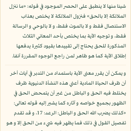
شيئا منها لا ينطبق على الحصر الموجود في قوله: «ما ننزل
الملائكة إلا بالحق» فنزول الملائكة لا يختص بعذاب
الاستئصال فقط و لا بالموت فقط، و لا بالوحي و الرسالة
فقط، و توجيه الآية بما يختص بأحد المعاني الثلاث
المذكورة للحق يحتاج إلى تقييدها بقيود كثيرة يدفعها
إطلاق الآية كما هو ظاهر لمن راجع الوجوه المقررة آنفا.
و يمكن أن يقرر معنى الآية باستمداد من التدبر في آيات أخر
أن ظرف الحياة المادية أعني هذه النشأة الدنيوية ظرف
يختلط فيه الحق و الباطل من غير أن يتمحض الحق في
الظهور بجميع خواصه و آثاره كما يشير إليه قوله تعالى:
«كذلك يضرب الله الحق و الباطل: الرعد: 17، و قد تقدم
تفصيل القول في ذلك فما يظهر فيه شيء من الحق إلا و هو