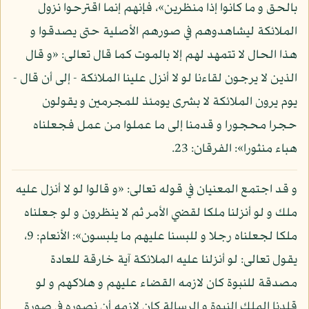
بالحق و ما كانوا إذا منظرين»، فإنهم إنما اقترحوا نزول
الملائكة ليشاهدوهم في صورهم الأصلية حتى يصدقوا و
هذا الحال لا تتمهد لهم إلا بالموت كما قال تعالى: «و قال
الذين لا يرجون لقاءنا لو لا أنزل علينا الملائكة - إلى أن قال -
يوم يرون الملائكة لا بشرى يومئذ للمجرمين و يقولون
حجرا محجورا و قدمنا إلى ما عملوا من عمل فجعلناه
هباء منثورا»: الفرقان: 23.
و قد اجتمع المعنيان في قوله تعالى: «و قالوا لو لا أنزل عليه
ملك و لو أنزلنا ملكا لقضي الأمر ثم لا ينظرون و لو جعلناه
ملكا لجعلناه رجلا و للبسنا عليهم ما يلبسون»: الأنعام: 9،
يقول تعالى: لو أنزلنا عليه الملائكة آية خارقة للعادة
مصدقة للنبوة كان لازمه القضاء عليهم و هلاكهم و لو
قلدنا الملك النبوة و الرسالة كان لازمه أن نصوره في صورة