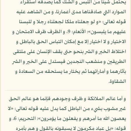
يحتمل شيئا من اللبس و الشك كما يصدقه استقراء
الموارد التي صادفناها مدى أعمارنا، و من الشاهد عليه
قوله تعالى: «و لو جعلناه ملكا لجعلناه رجلا و للبسنا
عليهم ما يلبسون»: الأنعام: 9، و الظرف ظرف الامتحان و
الاختيار و لا اختيار إلا مع إمكان التباس الحق بالباطل و
اختلاط الخير و الشر بنحو حتى يقف الإنسان على ملتقى
الطريقين و منشعب النجدين فيستدل على الخير و الشر
بآثارهما و أماراتهما ثم يختار ما يستحقه من السعادة و
الشقاوة.
و أما عالم الملائكة و ظرف وجودهم فإنما هو عالم الحق
غير مشوب بشيء من الباطل كما يدل عليه قوله تعالى: «لا
يعصون الله ما أمرهم و يفعلون ما يؤمرون»: التحريم: 6، و
قوله: «بل عباد مكرمون لا يسبقونه بالقول و هم بأمره