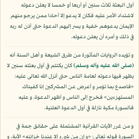
أول البعثة ثلاث سنين أو أربعا أو خمسا لا يعلن دعوته
لاشتداد الأمر عليه فكان لا يدعو إلا آحادا ممن يرجو منهم
الإيمان يدعوهم خفية و يسر إليهم الدعوة حتى أذن له ربه
في ذلك و أمره أن يعلن دعوته.
و تؤيده الروايات المأثورة من طرق الشيعة و أهل السنة أنه
(صلى الله عليه وآله وسلم)
كان يكتتم في أول بعثته سنين لا
يظهر فيها دعوته لعامة الناس حتى أنزل الله تعالى عليه:
«فاصدع بما تؤمر و أعرض عن المشركين إنا كفيناك
المستهزءين» فخرج إلى الناس و أظهر الدعوة، و عليه
فالسورة مكية نازلة في أول الدعوة العلنية.
و من غرر الآيات القرآنية المشتملة على حقائق جمة في
السورة قوله تعالى: «و إن من شيء إلا عندنا خزائنه» الآية، و