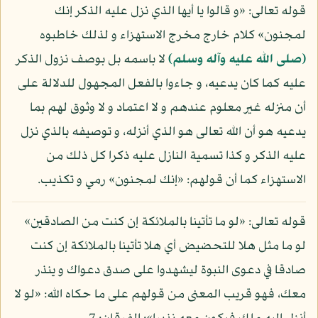
قوله تعالى: «و قالوا يا أيها الذي نزل عليه الذكر إنك
لمجنون» كلام خارج مخرج الاستهزاء و لذلك خاطبوه
(صلى الله عليه وآله وسلم)
لا باسمه بل بوصف نزول الذكر
عليه كما كان يدعيه، و جاءوا بالفعل المجهول للدلالة على
أن منزله غير معلوم عندهم و لا اعتماد و لا وثوق لهم بما
يدعيه هو أن الله تعالى هو الذي أنزله، و توصيفه بالذي نزل
عليه الذكر و كذا تسمية النازل عليه ذكرا كل ذلك من
الاستهزاء كما أن قولهم: «إنك لمجنون» رمي و تكذيب.
قوله تعالى: «لو ما تأتينا بالملائكة إن كنت من الصادقين»
لو ما مثل هلا للتحضيض أي هلا تأتينا بالملائكة إن كنت
صادقا في دعوى النبوة ليشهدوا على صدق دعواك و ينذر
معك، فهو قريب المعنى من قولهم على ما حكاه الله: «لو لا