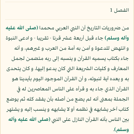
الفصل 1
من ضروريات التاريخ أن النبي العربي محمدا
(صلى الله عليه
وآله وسلم)
جاء قبل أربعة عشر قرنا - تقريبا - و ادعى النبوة
و انتهض للدعوة و آمن به أمة من العرب و غيرهم، و أنه
جاء بكتاب يسميه القرآن و ينسبه إلى ربه متضمن لجمل
المعارف و كليات الشريعة التي كان يدعو إليها، و كان يتحدى
به و يعده آية لنبوته، و أن القرآن الموجود اليوم بأيدينا هو
القرآن الذي جاء به و قرأه على الناس المعاصرين له في
الجملة بمعنى أنه لم يضع من أصله بأن يفقد كله ثم يوضع
كتاب آخر يشابهه في نظمه أو لا يشابهه و ينسب إليه و يشتهر
بين الناس بأنه القرآن النازل على النبي
(صلى الله عليه وآله
وسلم)
.