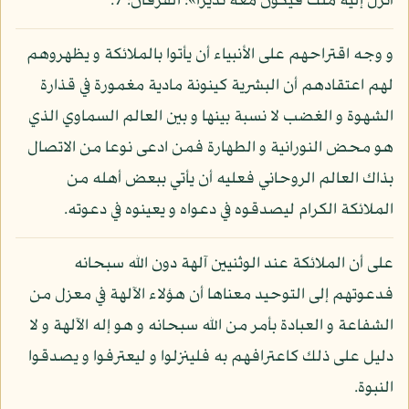
أنزل إليه ملك فيكون معه نذيرا»: الفرقان: 7.
و وجه اقتراحهم على الأنبياء أن يأتوا بالملائكة و يظهروهم
لهم اعتقادهم أن البشرية كينونة مادية مغمورة في قذارة
الشهوة و الغضب لا نسبة بينها و بين العالم السماوي الذي
هو محض النورانية و الطهارة فمن ادعى نوعا من الاتصال
بذاك العالم الروحاني فعليه أن يأتي ببعض أهله من
الملائكة الكرام ليصدقوه في دعواه و يعينوه في دعوته.
على أن الملائكة عند الوثنيين آلهة دون الله سبحانه
فدعوتهم إلى التوحيد معناها أن هؤلاء الآلهة في معزل من
الشفاعة و العبادة بأمر من الله سبحانه و هو إله الآلهة و لا
دليل على ذلك كاعترافهم به فلينزلوا و ليعترفوا و يصدقوا
النبوة.