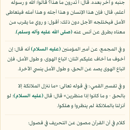
جنبه و آخر بعده. قال: أ تدرون ما هذا؟ قالوا: الله و رسوله
أعلم، قال: فإن هذا الإنسان و هذا أجله و هذا أمله فيتعاطى
الأمل فيختلجه الأجل دون ذلك: أقول: و روي ما يقرب من
معناه بطرق عن أنس عنه
(صلى الله عليه وآله وسلم)
.
و في المجمع، عن أمير المؤمنين
(عليه السلام)
أنه قال: إن
أخوف ما أخاف عليكم اثنان: اتباع الهوى، و طول الأمل، فإن
اتباع الهوى يصد عن الحق، و طول الأمل ينسي الآخرة.
و في تفسير القمي،: في قوله تعالى: «ما ننزل الملائكة إلا
بالحق - و ما كانوا إذا منظرين» قال: قال
(عليه السلام)
: لو
أنزلنا بالملائكة لم ينظروا و هلكوا.
كلام في أن القرآن مصون عن التحريف في فصول: