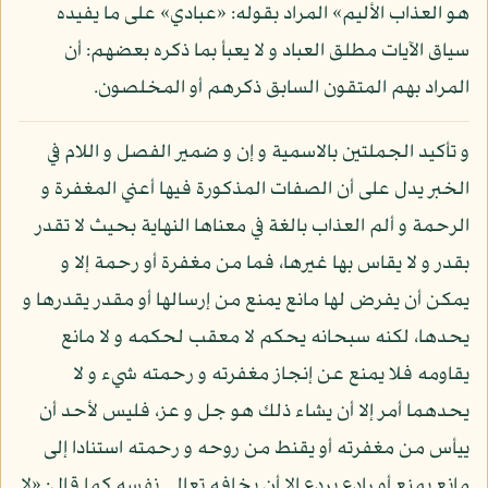
هو العذاب الأليم» المراد بقوله: «عبادي» على ما يفيده
سياق الآيات مطلق العباد و لا يعبأ بما ذكره بعضهم: أن
المراد بهم المتقون السابق ذكرهم أو المخلصون.
و تأكيد الجملتين بالاسمية و إن و ضمير الفصل و اللام في
الخبر يدل على أن الصفات المذكورة فيها أعني المغفرة و
الرحمة و ألم العذاب بالغة في معناها النهاية بحيث لا تقدر
بقدر و لا يقاس بها غيرها، فما من مغفرة أو رحمة إلا و
يمكن أن يفرض لها مانع يمنع من إرسالها أو مقدر يقدرها و
يحدها، لكنه سبحانه يحكم لا معقب لحكمه و لا مانع
يقاومه فلا يمنع عن إنجاز مغفرته و رحمته شيء و لا
يحدهما أمر إلا أن يشاء ذلك هو جل و عز، فليس لأحد أن
ييأس من مغفرته أو يقنط من روحه و رحمته استنادا إلى
مانع يمنع أو رادع يردع إلا أن يخافه تعالى نفسه كما قال: «لا