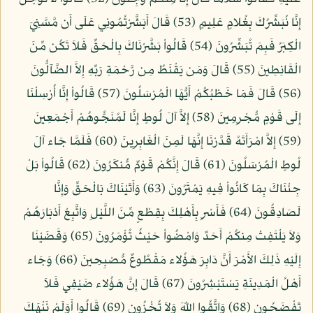
إِنَّا نُبَشِّرُكَ بِغُلامٍ عَلِيمٍ (53) قَالَ أَبَشَّرْتُمُونِي عَلَى أَن مَّسَّنِيَ
الْكِبَرُ فَبِمَ تُبَشِّرُونَ (54) قَالُواْ بَشَّرْنَاكَ بِالْحَقِّ فَلاَ تَكُن مِّنَ
الْقَانِطِينَ (55) قَالَ وَمَن يَقْنَطُ مِن رَّحْمَةِ رَبِّهِ إِلاَّ الضَّآلُّونَ
(56) قَالَ فَمَا خَطْبُكُمْ أَيُّهَا الْمُرْسَلُونَ (57) قَالُواْ إِنَّا أُرْسِلْنَا
إِلَى قَوْمٍ مُّجْرِمِينَ (58) إِلاَّ آلَ لُوطٍ إِنَّا لَمُنَجُّوهُمْ أَجْمَعِينَ
(59) إِلاَّ امْرَأَتَهُ قَدَّرْنَا إِنَّهَا لَمِنَ الْغَابِرِينَ (60) فَلَمَّا جَاء آلَ
لُوطٍ الْمُرْسَلُونَ (61) قَالَ إِنَّكُمْ قَوْمٌ مُّنكَرُونَ (62) قَالُواْ بَلْ
جِئْنَاكَ بِمَا كَانُواْ فِيهِ يَمْتَرُونَ (63) وَأَتَيْنَاكَ بَالْحَقِّ وَإِنَّا
لَصَادِقُونَ (64) فَأَسْرِ بِأَهْلِكَ بِقِطْعٍ مِّنَ اللَّيْلِ وَاتَّبِعْ أَدْبَارَهُمْ
وَلاَ يَلْتَفِتْ مِنكُمْ أَحَدٌ وَامْضُواْ حَيْثُ تُؤْمَرُونَ (65) وَقَضَيْنَا
إِلَيْهِ ذَلِكَ الأَمْرَ أَنَّ دَابِرَ هَؤُلاء مَقْطُوعٌ مُّصْبِحِينَ (66) وَجَاء
أَهْلُ الْمَدِينَةِ يَسْتَبْشِرُونَ (67) قَالَ إِنَّ هَؤُلاء ضَيْفِي فَلاَ
تَفْضَحُونِ (68) وَاتَّقُوا اللّهَ وَلاَ تُخْزُونِ (69) قَالُوا أَوَلَمْ نَنْهَكَ