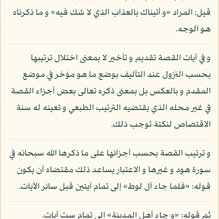
قيل: المراد «و أتيناك بالعذاب الذي لا شك فيه» و ما ذكرناه
هو الوجه.
و في آيات القصة تقديم و تأخير لا بمعنى اختلال ترتيبها
بحسب النزول عند التأليف بوضع ما هو مؤخر في موضع
المقدم و بالعكس بل بمعنى ذكره تعالى بعض أجزاء القصة
في غير محله الذي يقتضيه الترتيب الطبعي و تعينه له سنة
الاقتصاص لنكتة توجب ذلك.
و ترتيب القصة بحسب أجزائها على ما ذكرها الله سبحانه في
سورة هود و غيرها و الاعتبار يساعد ذلك مقتضاه أن يكون
قوله: «فلما جاء آل لوط» إلى تمام آيتين قبل سائر الآيات.
ثم قوله: «و جاء أهل المدينة» إلى تمام ست آيات.