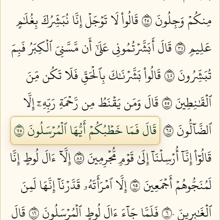
مِنكُمۡ وَجِلُونَ ٥٢
قَالُواْ لَا تَوۡجَلۡ إِنَّا نُبَشِّرُكَ بِغُلَٰمٍ
عَلِيمٖ ٥٣
قَالَ أَبَشَّرۡتُمُونِي عَلَىٰٓ أَن مَّسَّنِيَ ٱلۡكِبَرُ فَبِمَ
تُبَشِّرُونَ ٥٤
قَالُواْ بَشَّرۡنَٰكَ بِٱلۡحَقِّ فَلَا تَكُن مِّنَ
ٱلۡقَٰنِطِينَ ٥٥
قَالَ وَمَن يَقۡنَطُ مِن رَّحۡمَةِ رَبِّهِۦٓ إِلَّا
ٱلضَّآلُّونَ ٥٦
قَالَ فَمَا خَطۡبُكُمۡ أَيُّهَا ٱلۡمُرۡسَلُونَ ٥٧
قَالُوٓاْ إِنَّآ أُرۡسِلۡنَآ إِلَىٰ قَوۡمٖ مُّجۡرِمِينَ ٥٨
إِلَّآ ءَالَ لُوطٍ إِنَّا
لَمُنَجُّوهُمۡ أَجۡمَعِينَ ٥٩
إِلَّا ٱمۡرَأَتَهُۥ قَدَّرۡنَآ إِنَّهَا لَمِنَ
ٱلۡغَٰبِرِينَ ٦٠
فَلَمَّا جَآءَ ءَالَ لُوطٍ ٱلۡمُرۡسَلُونَ ٦١
قَالَ