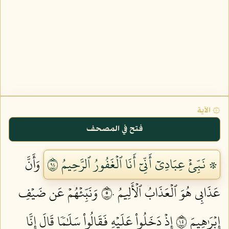
۞ الآية
فتح في المصحف
۞ نَبِّئۡ عِبَادِيٓ أَنِّيٓ أَنَا ٱلۡغَفُورُ ٱلرَّحِيمُ ٤٩
وَأَنَّ
عَذَابِي هُوَ ٱلۡعَذَابُ ٱلۡأَلِيمُ ٥٠
وَنَبِّئۡهُمۡ عَن ضَيۡفِ
إِبۡرَٰهِيمَ ٥١
إِذۡ دَخَلُواْ عَلَيۡهِ فَقَالُواْ سَلَٰمٗا قَالَ إِنَّا