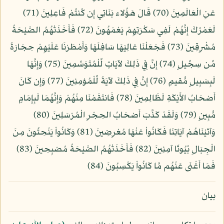
عَنِ الْعَالَمِينَ (70) قَالَ هَؤُلاء بَنَاتِي إِن كُنتُمْ فَاعِلِينَ (71)
لَعَمْرُكَ إِنَّهُمْ لَفِي سَكْرَتِهِمْ يَعْمَهُونَ (72) فَأَخَذَتْهُمُ الصَّيْحَةُ
مُشْرِقِينَ (73) فَجَعَلْنَا عَالِيَهَا سَافِلَهَا وَأَمْطَرْنَا عَلَيْهِمْ حِجَارَةً
مِّن سِجِّيلٍ (74) إِنَّ فِي ذَلِكَ لآيَاتٍ لِّلْمُتَوَسِّمِينَ (75) وَإِنَّهَا
لَبِسَبِيلٍ مُّقيمٍ (76) إِنَّ فِي ذَلِكَ لآيَةً لِّلْمُؤمِنِينَ (77) وَإِن كَانَ
أَصْحَابُ الأَيْكَةِ لَظَالِمِينَ (78) فَانتَقَمْنَا مِنْهُمْ وَإِنَّهُمَا لَبِإِمَامٍ
مُّبِينٍ (79) وَلَقَدْ كَذَّبَ أَصْحَابُ الحِجْرِ الْمُرْسَلِينَ (80)
وَآتَيْنَاهُمْ آيَاتِنَا فَكَانُواْ عَنْهَا مُعْرِضِينَ (81) وَكَانُواْ يَنْحِتُونَ مِنَ
الْجِبَالِ بُيُوتًا آمِنِينَ (82) فَأَخَذَتْهُمُ الصَّيْحَةُ مُصْبِحِينَ (83)
فَمَا أَغْنَى عَنْهُم مَّا كَانُواْ يَكْسِبُونَ (84)
بيان