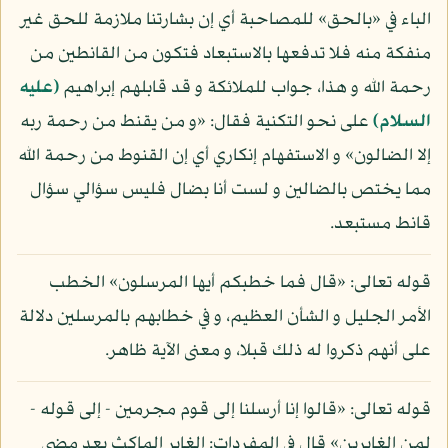
الباء في «بالحق» للمصاحبة أي إن بشارتنا ملازمة للحق غير
منفكة منه فلا تدفعها بالاستبعاد فتكون من القانطين من
رحمة الله و هذا، جواب للملائكة و قد قابلهم إبراهيم
(عليه
السلام)
على نحو التكنية فقال: «و من يقنط من رحمة ربه
إلا الضالون» و الاستفهام إنكاري أي إن القنوط من رحمة الله
مما يختص بالضالين و لست أنا بضال فليس سؤالي سؤال
قانط مستبعد.
قوله تعالى: «قال فما خطبكم أيها المرسلون» الخطب
الأمر الجليل و الشأن العظيم، و في خطابهم بالمرسلين دلالة
على أنهم ذكروا له ذلك قبلا، و معنى الآية ظاهر.
قوله تعالى: «قالوا إنا أرسلنا إلى قوم مجرمين - إلى قوله -
لمن الغابرين» قال في المفردات: الغابر الماكث بعد مضي