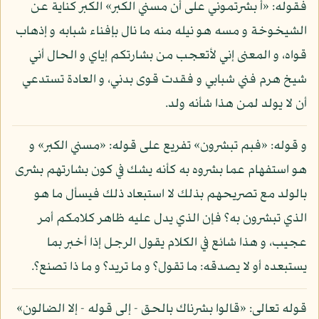
فقوله: «أ بشرتموني على أن مسني الكبر» الكبر كناية عن
الشيخوخة و مسه هو نيله منه ما نال بإفناء شبابه و إذهاب
قواه، و المعنى إني لأتعجب من بشارتكم إياي و الحال أني
شيخ هرم فني شبابي و فقدت قوى بدني، و العادة تستدعي
أن لا يولد لمن هذا شأنه ولد.
و قوله: «فبم تبشرون» تفريع على قوله: «مسني الكبر» و
هو استفهام عما بشروه به كأنه يشك في كون بشارتهم بشرى
بالولد مع تصريحهم بذلك لا استبعاد ذلك فيسأل ما هو
الذي تبشرون به؟ فإن الذي يدل عليه ظاهر كلامكم أمر
عجيب، و هذا شائع في الكلام يقول الرجل إذا أخبر بما
يستبعده أو لا يصدقه: ما تقول؟ و ما تريد؟ و ما ذا تصنع؟.
قوله تعالى: «قالوا بشرناك بالحق - إلى قوله - إلا الضالون»