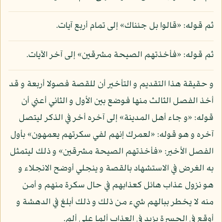
ثم قوله: «قالوا بل جئناك» إلى تمام أربع آيات.
ثم قوله: «فأخذتهم الصيحة مشرقين» إلى آخر الآيات.
و حقيقة هذا التقديم و التأخير أن للقصة فصولا أربعة و قد
أخذ الفصل الثالث منها فوضع بين الأول و الثاني أعني أن
قوله: «و جاء أهل المدينة» إلى آخره أخر في الذكر ليتصل
آخره و هو قوله: «لعمرك إنهم لفي سكرتهم يعمهون» بأول
الفصل الأخير: «فأخذتهم الصيحة مشرقين» و ذلك ليتمثل
به الغرض في الاستشهاد بالقصة و ينجلي أوضح الانجلاء و
هو نزول عذاب هائل كعذابهم في حال سكرة منهم و أمن
منه لا يخطر ببالهم شيء من ذلك و ذلك أبلغ في الدهشة و
أوقع في الحسرة يزيد في العذاب ألما على ألم.