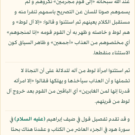
عند الله سبحانه «إلى قوم مجرمين» نكروهم و لم
يسموهم صونا للسان عن التصريح باسمهم تنفرا منه و
مستقبل الكلام يعينهم ثم استثنوا و قالوا: «إلا آل لوط» و
هم لوط و خاصته و ظهر به أن القوم قومه «إنا لمنجوهم»
أي مخلصوهم من العذاب «أجمعين» و ظاهر السياق كون
الاستثناء منقطعا.
ثم استثنوا امرأة لوط من آله للدلالة على أن النجاة لا
تشملها و أن العذاب سيأخذها و يهلكها فقالوا «إلا امرأته
قدرنا إنها لمن الغابرين» أي الباقين من القوم بعد خروج آل
لوط من قريتهم.
و قد تقدم تفصيل قول في ضيف إبراهيم
(عليه السلام)
في
سورة هود في الجزء العاشر من الكتاب و عقدنا هناك بحثا