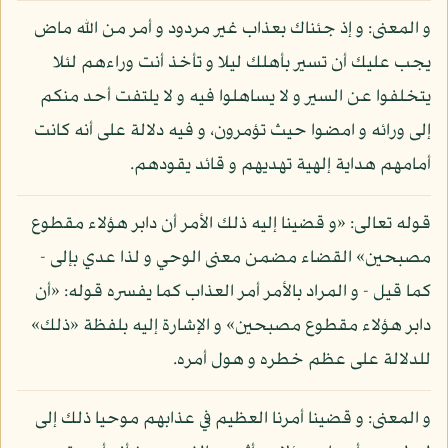
و المعنى: و إذ جئناك بعذاب غير مردود و أمر من الله ماض
يجب عليك أن تسير بأهلك ليلا و تأخذ أنت وراءهم لئلا
يتخلفوا عن السير و لا يساهلوا فيه و لا يلتفت أحد منكم
إلى ورائه و امضوا حيث تؤمرون، و فيه دلالة على أنه كانت
أمامهم هداية إلهية تهديهم و قائد يقودهم.
قوله تعالى: «و قضينا إليه ذلك الأمر أن دابر هؤلاء مقطوع
مصبحين» القضاء مضمن معنى الوحي و لذا عدي بإلى -
كما قيل - و المراد بالأمر أمر العذاب كما يفسره قوله: «أن
دابر هؤلاء مقطوع مصبحين» و الإشارة إليه بلفظة «ذلك»
للدلالة على عظم خطره و هول أمره.
و المعنى: و قضينا أمرنا العظيم في عذابهم موحيا ذلك إلى