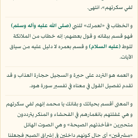
لفي سكرتهم»، انتهى.
و الخطاب في «لعمرك» للنبي
(صلى الله عليه وآله وسلم)
فهو قسم ببقائه و قول بعضهم: إنه خطاب من الملائكة
للوط
(عليه السلام)
و قسم بعمره لا دليل عليه من سياق
الآيات.
و العمه هو التردد على حيرة و السجيل حجارة العذاب و قد
تقدم تفصيل القول في معناه في تفسير سورة هود.
و المعنى أقسم بحياتك و بقائك يا محمد إنهم لفي سكرتهم
و هي غفلتهم بانغمارهم في الفحشاء و المنكر يترددون
متحيرين «فأخذتهم الصيحة» و هي الصوت الهائل
«مشرقين» أي حال كونهم داخلين في إشراق الصبح فجعلنا