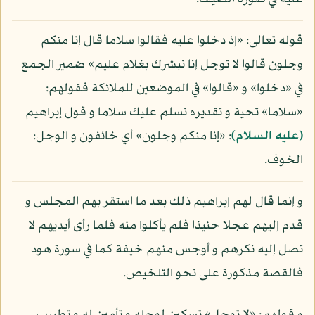
قوله تعالى: «إذ دخلوا عليه فقالوا سلاما قال إنا منكم
وجلون قالوا لا توجل إنا نبشرك بغلام عليم» ضمير الجمع
في «دخلوا» و «قالوا» في الموضعين للملائكة فقولهم:
«سلاما» تحية و تقديره نسلم عليك سلاما و قول إبراهيم
(عليه السلام)
: «إنا منكم وجلون» أي خائفون و الوجل:
الخوف.
و إنما قال لهم إبراهيم ذلك بعد ما استقر بهم المجلس و
قدم إليهم عجلا حنيذا فلم يأكلوا منه فلما رأى أيديهم لا
تصل إليه نكرهم و أوجس منهم خيفة كما في سورة هود
فالقصة مذكورة على نحو التلخيص.