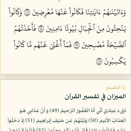
وَءَاتَيۡنَٰهُمۡ ءَايَٰتِنَا فَكَانُواْ عَنۡهَا مُعۡرِضِينَ ٨١
وَكَانُواْ
يَنۡحِتُونَ مِنَ ٱلۡجِبَالِ بُيُوتًا ءَامِنِينَ ٨٢
فَأَخَذَتۡهُمُ
ٱلصَّيۡحَةُ مُصۡبِحِينَ ٨٣
فَمَآ أَغۡنَىٰ عَنۡهُم مَّا كَانُواْ
يَكۡسِبُونَ ٨٤
۞ التفسير
الميزان في تفسير القرآن
نَبِّىءْ عِبَادِي أَنِّي أَنَا الْغَفُورُ الرَّحِيمُ (49) وَ أَنَّ عَذَابِي هُوَ
الْعَذَابُ الأَلِيمَ (50) وَنَبِّئْهُمْ عَن ضَيْفِ إِبْراَهِيمَ (51) إِذْ دَخَلُواْ
عَلَيْهِ فَقَالُواْ سَلامًا قَالَ إِنَّا مِنكُمْ وَجِلُونَ (52) قَالُواْ لاَ تَوْجَلْ