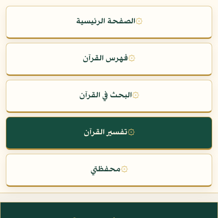
۞
الصفحة الرئيسية
۞
فهرس القرآن
۞
البحث في القرآن
۞
تفسير القرآن
۞
محفظتي