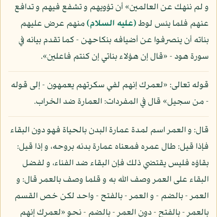
و لم ننهك عن العالمين» أن تؤويهم و تشفع فيهم و تدافع
عنهم فلما يئس لوط
(عليه السلام)
منهم عرض عليهم
بناته أن ينصرفوا عن أضيافه بنكاحهن - كما تقدم بيانه في
سورة هود - «قال إن هؤلاء بناتي إن كنتم فاعلين».
قوله تعالى: «لعمرك إنهم لفي سكرتهم يعمهون - إلى قوله
- من سجيل» قال في المفردات: العمارة ضد الخراب.
قال: و العمر اسم لمدة عمارة البدن بالحياة فهو دون البقاء
فإذا قيل: طال عمره فمعناه عمارة بدنه بروحه، و إذا قيل:
بقاؤه فليس يقتضي ذلك فإن البقاء ضد الفناء، و لفضل
البقاء على العمر وصف الله به و قلما وصف بالعمر قال: و
العمر - بالضم - و العمر - بالفتح - واحد لكن خص القسم
بالعمر - بالفتح - دون العمر - بالضم - نحو «لعمرك إنهم