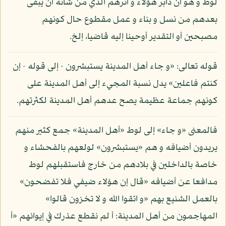
لوط و هو أن دابر هؤلاء و أثرهم الذي من شأنه أن يبقى
بعدهم من نسل و بناء و عمل مقطوع حال كونهم
مصبحين أو التقدير أوحينا إليه قاضيا، إلخ.
قوله تعالى: «و جاء أهل المدينة يستبشرون - إلى قوله - إن
كنتم فاعلين» يدل نسبة المجيء إلى أهل المدينة على
كونهم جماعة عظيمة يصح عدهم أهل المدينة لكثرتهم.
فالمعنى «و جاء» إلى لوط «أهل المدينة» جمع كثير منهم
يريدون أضيافه و هم «يستبشرون» لولعهم بالفحشاء و
خاصة بالداخلين في بلادهم من خارج فاستقبلهم لوط
مدافعا عن أضيافه «قال إن هؤلاء ضيفي فلا تفضحون»
بالعمل الشنيع بهم «و اتقوا الله و لا تخزون قالوا»
المهاجمون من أهل المدينة: أ لم نقطع عذرك في إيوائهم «أ