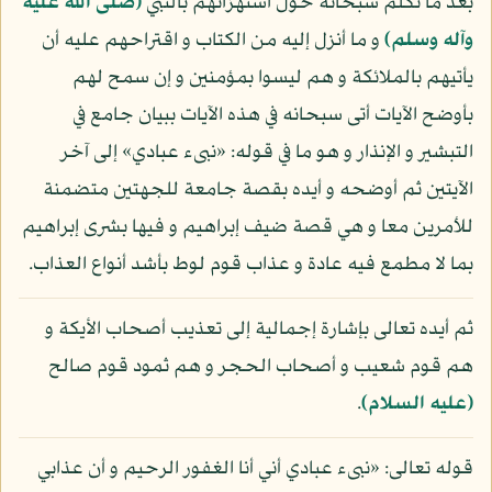
بعد ما تكلم سبحانه حول استهزائهم بالنبي
(صلى الله عليه
وآله وسلم)
و ما أنزل إليه من الكتاب و اقتراحهم عليه أن
يأتيهم بالملائكة و هم ليسوا بمؤمنين و إن سمح لهم
بأوضح الآيات أتى سبحانه في هذه الآيات ببيان جامع في
التبشير و الإنذار و هو ما في قوله: «نبىء عبادي» إلى آخر
الآيتين ثم أوضحه و أيده بقصة جامعة للجهتين متضمنة
للأمرين معا و هي قصة ضيف إبراهيم و فيها بشرى إبراهيم
بما لا مطمع فيه عادة و عذاب قوم لوط بأشد أنواع العذاب.
ثم أيده تعالى بإشارة إجمالية إلى تعذيب أصحاب الأيكة و
هم قوم شعيب و أصحاب الحجر و هم ثمود قوم صالح
(عليه السلام)
.
قوله تعالى: «نبىء عبادي أني أنا الغفور الرحيم و أن عذابي