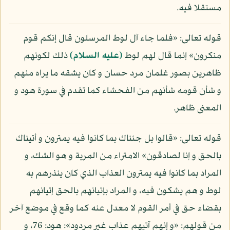
مستقلا فيه.
قوله تعالى: «فلما جاء آل لوط المرسلون قال إنكم قوم
منكرون» إنما قال لهم لوط
(عليه السلام)
ذلك لكونهم
ظاهرين بصور غلمان مرد حسان و كان يشقه ما يراه منهم
و شأن قومه شأنهم من الفحشاء كما تقدم في سورة هود و
المعنى ظاهر.
قوله تعالى: «قالوا بل جئناك بما كانوا فيه يمترون و أتيناك
بالحق و إنا لصادقون» الامتراء من المرية و هو الشك، و
المراد بما كانوا فيه يمترون العذاب الذي كان ينذرهم به
لوط و هم يشكون فيه، و المراد بإتيانهم بالحق إتيانهم
بقضاء حق في أمر القوم لا معدل عنه كما وقع في موضع آخر
من قولهم: «و إنهم آتيهم عذاب غير مردود»: هود: 76، و