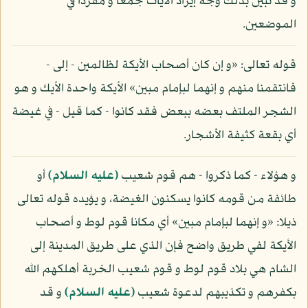
و قد تبين بذلك وجه إيراد الآيات جمعا و مفردا في
الموضعين.
قوله تعالى: «و إن كان أصحاب الأيكة لظالمين - إلى -
فانتقمنا منهم و إنهما لبإمام مبين» الأيكة واحدة الأيك و هو
الشجر الملتف بعضه ببعض فقد كانوا - كما قيل - في غيضة
أي بقعة كثيفة الأشجار.
و هؤلاء - كما ذكروا - هم قوم شعيب
(عليه السلام)
أو
طائفة من قومه كانوا يسكنون الغيضة، و يؤيده قوله تعالى
ذيلا: «و إنهما لبإمام مبين» أي مكانا قوم لوط و أصحاب
الأيكة لفي طريق واضح فإن الذي على طريق المدينة إلى
الشام هي بلاد قوم لوط و قوم شعيب الخربة أهلكهم الله
بكفرهم و تكذيبهم لدعوة شعيب
(عليه السلام)
و قد