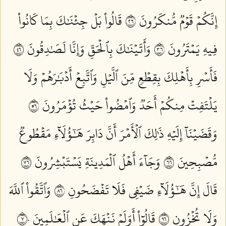
إِنَّكُمۡ قَوۡمٞ مُّنكَرُونَ ٦٢
قَالُواْ بَلۡ جِئۡنَٰكَ بِمَا كَانُواْ
فِيهِ يَمۡتَرُونَ ٦٣
وَأَتَيۡنَٰكَ بِٱلۡحَقِّ وَإِنَّا لَصَٰدِقُونَ ٦٤
فَأَسۡرِ بِأَهۡلِكَ بِقِطۡعٖ مِّنَ ٱلَّيۡلِ وَٱتَّبِعۡ أَدۡبَٰرَهُمۡ وَلَا
يَلۡتَفِتۡ مِنكُمۡ أَحَدٞ وَٱمۡضُواْ حَيۡثُ تُؤۡمَرُونَ ٦٥
وَقَضَيۡنَآ إِلَيۡهِ ذَٰلِكَ ٱلۡأَمۡرَ أَنَّ دَابِرَ هَٰٓؤُلَآءِ مَقۡطُوعٞ
مُّصۡبِحِينَ ٦٦
وَجَآءَ أَهۡلُ ٱلۡمَدِينَةِ يَسۡتَبۡشِرُونَ ٦٧
قَالَ إِنَّ هَٰٓؤُلَآءِ ضَيۡفِي فَلَا تَفۡضَحُونِ ٦٨
وَٱتَّقُواْ ٱللَّهَ
وَلَا تُخۡزُونِ ٦٩
قَالُوٓاْ أَوَلَمۡ نَنۡهَكَ عَنِ ٱلۡعَٰلَمِينَ ٧٠