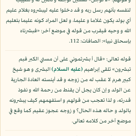
و قولهم: «لا توجل» تسكين لوجله و تأمين له و تطييب
لنفسه بأنهم رسل ربه و قد دخلوا عليه ليبشروه بغلام عليم
أي بولد يكون غلاما و عليما، و لعل المراد كونه عليما بتعليم
الله و وحيه فيقرب من قوله في موضع آخر: «فبشرناه
بإسحاق نبيا»: الصافات: 112.
قوله تعالى: «قال أ بشرتموني على أن مسني الكبر فبم
تبشرون» تلقى إبراهيم
(عليه السلام)
البشرى و هو شيخ
كبير هرم لا عقب له من زوجه و قد أيئسته العادة الجارية
عن الولد و إن كان يجل أن يقنط من رحمة الله و نفوذ
قدرته، و لذا تعجب من قولهم و استفهمهم كيف يبشرونه
بالولد و حاله هذه الحال؟ و زوجه عجوز عقيم كما وقع في
موضع آخر من كلامه تعالى.