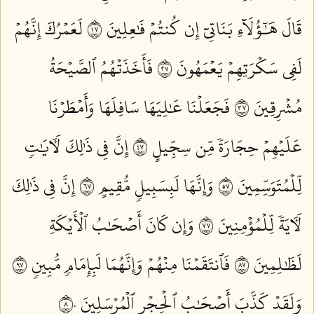
قَالَ هَٰٓؤُلَآءِ بَنَاتِيٓ إِن كُنتُمۡ فَٰعِلِينَ ٧١
لَعَمۡرُكَ إِنَّهُمۡ
لَفِي سَكۡرَتِهِمۡ يَعۡمَهُونَ ٧٢
فَأَخَذَتۡهُمُ ٱلصَّيۡحَةُ
مُشۡرِقِينَ ٧٣
فَجَعَلۡنَا عَٰلِيَهَا سَافِلَهَا وَأَمۡطَرۡنَا
عَلَيۡهِمۡ حِجَارَةٗ مِّن سِجِّيلٍ ٧٤
إِنَّ فِي ذَٰلِكَ لَأٓيَٰتٖ
لِّلۡمُتَوَسِّمِينَ ٧٥
وَإِنَّهَا لَبِسَبِيلٖ مُّقِيمٍ ٧٦
إِنَّ فِي ذَٰلِكَ
لَأٓيَةٗ لِّلۡمُؤۡمِنِينَ ٧٧
وَإِن كَانَ أَصۡحَٰبُ ٱلۡأَيۡكَةِ
لَظَٰلِمِينَ ٧٨
فَٱنتَقَمۡنَا مِنۡهُمۡ وَإِنَّهُمَا لَبِإِمَامٖ مُّبِينٖ ٧٩
وَلَقَدۡ كَذَّبَ أَصۡحَٰبُ ٱلۡحِجۡرِ ٱلۡمُرۡسَلِينَ ٨٠