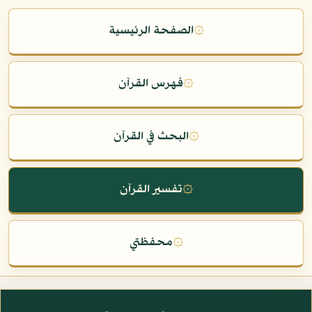
۞
الصفحة الرئيسية
۞
فهرس القرآن
۞
البحث في القرآن
۞
تفسير القرآن
۞
محفظتي