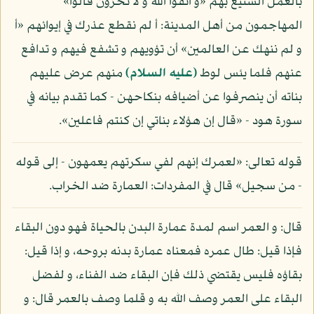
بالعمل الشنيع بهم «و اتقوا الله و لا تخزون قالوا»
المهاجمون من أهل المدينة: أ لم نقطع عذرك في إيوائهم «أ
و لم ننهك عن العالمين» أن تؤويهم و تشفع فيهم و تدافع
عنهم فلما يئس لوط
(عليه السلام)
منهم عرض عليهم
بناته أن ينصرفوا عن أضيافه بنكاحهن - كما تقدم بيانه في
سورة هود - «قال إن هؤلاء بناتي إن كنتم فاعلين».
قوله تعالى: «لعمرك إنهم لفي سكرتهم يعمهون - إلى قوله
- من سجيل» قال في المفردات: العمارة ضد الخراب.
قال: و العمر اسم لمدة عمارة البدن بالحياة فهو دون البقاء
فإذا قيل: طال عمره فمعناه عمارة بدنه بروحه، و إذا قيل:
بقاؤه فليس يقتضي ذلك فإن البقاء ضد الفناء، و لفضل
البقاء على العمر وصف الله به و قلما وصف بالعمر قال: و