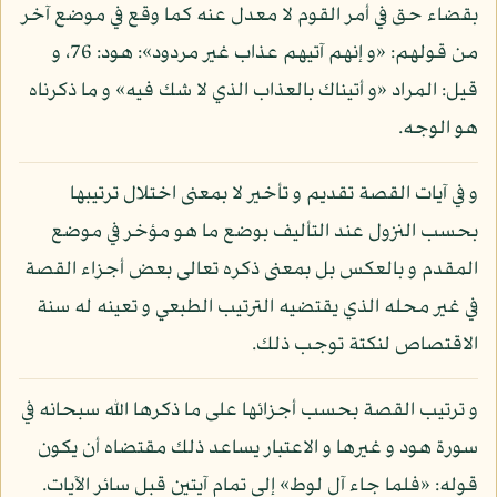
بقضاء حق في أمر القوم لا معدل عنه كما وقع في موضع آخر
من قولهم: «و إنهم آتيهم عذاب غير مردود»: هود: 76، و
قيل: المراد «و أتيناك بالعذاب الذي لا شك فيه» و ما ذكرناه
هو الوجه.
و في آيات القصة تقديم و تأخير لا بمعنى اختلال ترتيبها
بحسب النزول عند التأليف بوضع ما هو مؤخر في موضع
المقدم و بالعكس بل بمعنى ذكره تعالى بعض أجزاء القصة
في غير محله الذي يقتضيه الترتيب الطبعي و تعينه له سنة
الاقتصاص لنكتة توجب ذلك.
و ترتيب القصة بحسب أجزائها على ما ذكرها الله سبحانه في
سورة هود و غيرها و الاعتبار يساعد ذلك مقتضاه أن يكون
قوله: «فلما جاء آل لوط» إلى تمام آيتين قبل سائر الآيات.