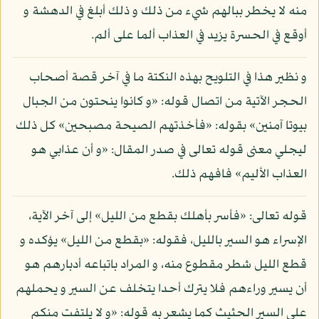
منه لا يخطر ببالهم شيء من ذلك و ذلك أبلغ في الدهشة و
أوقع في الحسرة يزيد في العذاب ألما على ألم.
و نظير هذا في التلويح بهذه النكتة ما في آخر قصة أصحاب
الحجر الآتية من اتصال قوله: «و كانوا ينحتون من الجبال
بيوتا آمنين» بقوله: «فأخذتهم الصيحة مصبحين» كل ذلك
ليجلي معنى قوله تعالى في صدر المقال: «و أن عذابي هو
العذاب الأليم» فافهم ذلك.
قوله تعالى: «فأسر بأهلك بقطع من الليل» إلى آخر الآية،
الإسراء هو السير بالليل، فقوله: «بقطع من الليل» يؤكده و
قطع الليل شطر مقطوع منه، و المراد باتباعه أدبارهم هو
أن يسير وراءهم فلا يترك أحدا يتخلف عن السير و يحملهم
على السير الحثيث كما يشعر به قوله: «و لا يلتفت منكم