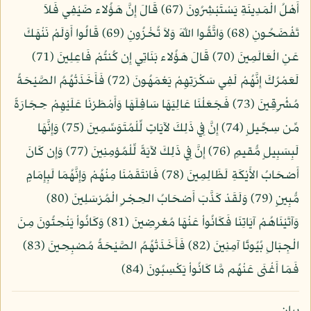
أَهْلُ الْمَدِينَةِ يَسْتَبْشِرُونَ (67) قَالَ إِنَّ هَؤُلاء ضَيْفِي فَلاَ
تَفْضَحُونِ (68) وَاتَّقُوا اللّهَ وَلاَ تُخْزُونِ (69) قَالُوا أَوَلَمْ نَنْهَكَ
عَنِ الْعَالَمِينَ (70) قَالَ هَؤُلاء بَنَاتِي إِن كُنتُمْ فَاعِلِينَ (71)
لَعَمْرُكَ إِنَّهُمْ لَفِي سَكْرَتِهِمْ يَعْمَهُونَ (72) فَأَخَذَتْهُمُ الصَّيْحَةُ
مُشْرِقِينَ (73) فَجَعَلْنَا عَالِيَهَا سَافِلَهَا وَأَمْطَرْنَا عَلَيْهِمْ حِجَارَةً
مِّن سِجِّيلٍ (74) إِنَّ فِي ذَلِكَ لآيَاتٍ لِّلْمُتَوَسِّمِينَ (75) وَإِنَّهَا
لَبِسَبِيلٍ مُّقيمٍ (76) إِنَّ فِي ذَلِكَ لآيَةً لِّلْمُؤمِنِينَ (77) وَإِن كَانَ
أَصْحَابُ الأَيْكَةِ لَظَالِمِينَ (78) فَانتَقَمْنَا مِنْهُمْ وَإِنَّهُمَا لَبِإِمَامٍ
مُّبِينٍ (79) وَلَقَدْ كَذَّبَ أَصْحَابُ الحِجْرِ الْمُرْسَلِينَ (80)
وَآتَيْنَاهُمْ آيَاتِنَا فَكَانُواْ عَنْهَا مُعْرِضِينَ (81) وَكَانُواْ يَنْحِتُونَ مِنَ
الْجِبَالِ بُيُوتًا آمِنِينَ (82) فَأَخَذَتْهُمُ الصَّيْحَةُ مُصْبِحِينَ (83)
فَمَا أَغْنَى عَنْهُم مَّا كَانُواْ يَكْسِبُونَ (84)