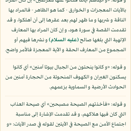
و قوله: «و آتيناهم آياتنا فكانوا عنها معرضين» إن كان المراد
بالآيات المعجزات و الخوارق - كما هو الظاهر - فالمراد بها
الناقة و شربها و ما ظهر لهم بعد عقرها إلى أن أهلكوا، و قد
تقدمت القصة في سورة هود، و إن كان المراد بها المعارف
الإلهية التي بلغها صالح
(عليه السلام)
و نشرها فيهم أو
المجموع من المعارف الحقة و الآية المعجزة فالأمر واضح.
و قوله: «و كانوا ينحتون من الجبال بيوتا آمنين» أي كانوا
يسكنون الغيران و الكهوف المنحوتة من الحجارة آمنين من
الحوادث الأرضية و السماوية بزعمهم.
و قوله: «فأخذتهم الصيحة مصبحين» أي صيحة العذاب
التي كان فيها هلاكهم، و قد تقدمت الإشارة إلى مناسبة
اجتماع الأمن مع الصيحة في الآيتين لقوله في صدر الآيات: «و