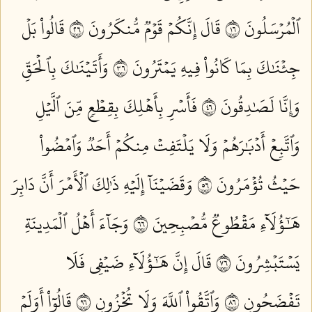
ٱلۡمُرۡسَلُونَ ٦١
قَالَ إِنَّكُمۡ قَوۡمٞ مُّنكَرُونَ ٦٢
قَالُواْ بَلۡ
جِئۡنَٰكَ بِمَا كَانُواْ فِيهِ يَمۡتَرُونَ ٦٣
وَأَتَيۡنَٰكَ بِٱلۡحَقِّ
وَإِنَّا لَصَٰدِقُونَ ٦٤
فَأَسۡرِ بِأَهۡلِكَ بِقِطۡعٖ مِّنَ ٱلَّيۡلِ
وَٱتَّبِعۡ أَدۡبَٰرَهُمۡ وَلَا يَلۡتَفِتۡ مِنكُمۡ أَحَدٞ وَٱمۡضُواْ
حَيۡثُ تُؤۡمَرُونَ ٦٥
وَقَضَيۡنَآ إِلَيۡهِ ذَٰلِكَ ٱلۡأَمۡرَ أَنَّ دَابِرَ
هَٰٓؤُلَآءِ مَقۡطُوعٞ مُّصۡبِحِينَ ٦٦
وَجَآءَ أَهۡلُ ٱلۡمَدِينَةِ
يَسۡتَبۡشِرُونَ ٦٧
قَالَ إِنَّ هَٰٓؤُلَآءِ ضَيۡفِي فَلَا
تَفۡضَحُونِ ٦٨
وَٱتَّقُواْ ٱللَّهَ وَلَا تُخۡزُونِ ٦٩
قَالُوٓاْ أَوَلَمۡ