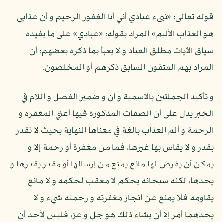
قوله تعالى: «نبىء عبادي أني أنا الغفور الرحيم و أن عذابي
هو العذاب الأليم» المراد بقوله: «عبادي» على ما يفيده
سياق الآيات مطلق العباد و لا يعبأ بما ذكره بعضهم: أن
المراد بهم المتقون السابق ذكرهم أو المخلصون.
و تأكيد الجملتين بالاسمية و إن و ضمير الفصل و اللام في
الخبر يدل على أن الصفات المذكورة فيها أعني المغفرة و
الرحمة و ألم العذاب بالغة في معناها النهاية بحيث لا تقدر
بقدر و لا يقاس بها غيرها، فما من مغفرة أو رحمة إلا و
يمكن أن يفرض لها مانع يمنع من إرسالها أو مقدر يقدرها و
يحدها، لكنه سبحانه يحكم لا معقب لحكمه و لا مانع
يقاومه فلا يمنع عن إنجاز مغفرته و رحمته شيء و لا
يحدهما أمر إلا أن يشاء ذلك هو جل و عز، فليس لأحد أن