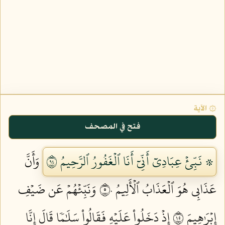
۞ الآية
فتح في المصحف
۞ نَبِّئۡ عِبَادِيٓ أَنِّيٓ أَنَا ٱلۡغَفُورُ ٱلرَّحِيمُ ٤٩
وَأَنَّ
عَذَابِي هُوَ ٱلۡعَذَابُ ٱلۡأَلِيمُ ٥٠
وَنَبِّئۡهُمۡ عَن ضَيۡفِ
إِبۡرَٰهِيمَ ٥١
إِذۡ دَخَلُواْ عَلَيۡهِ فَقَالُواْ سَلَٰمٗا قَالَ إِنَّا