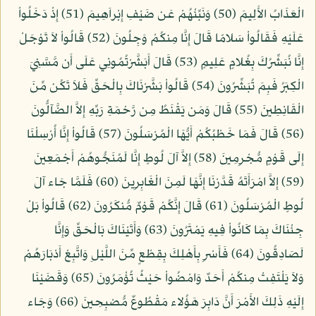
الْعَذَابُ الأَلِيمَ (50) وَنَبِّئْهُمْ عَن ضَيْفِ إِبْراَهِيمَ (51) إِذْ دَخَلُواْ
عَلَيْهِ فَقَالُواْ سَلامًا قَالَ إِنَّا مِنكُمْ وَجِلُونَ (52) قَالُواْ لاَ تَوْجَلْ
إِنَّا نُبَشِّرُكَ بِغُلامٍ عَلِيمٍ (53) قَالَ أَبَشَّرْتُمُونِي عَلَى أَن مَّسَّنِيَ
الْكِبَرُ فَبِمَ تُبَشِّرُونَ (54) قَالُواْ بَشَّرْنَاكَ بِالْحَقِّ فَلاَ تَكُن مِّنَ
الْقَانِطِينَ (55) قَالَ وَمَن يَقْنَطُ مِن رَّحْمَةِ رَبِّهِ إِلاَّ الضَّآلُّونَ
(56) قَالَ فَمَا خَطْبُكُمْ أَيُّهَا الْمُرْسَلُونَ (57) قَالُواْ إِنَّا أُرْسِلْنَا
إِلَى قَوْمٍ مُّجْرِمِينَ (58) إِلاَّ آلَ لُوطٍ إِنَّا لَمُنَجُّوهُمْ أَجْمَعِينَ
(59) إِلاَّ امْرَأَتَهُ قَدَّرْنَا إِنَّهَا لَمِنَ الْغَابِرِينَ (60) فَلَمَّا جَاء آلَ
لُوطٍ الْمُرْسَلُونَ (61) قَالَ إِنَّكُمْ قَوْمٌ مُّنكَرُونَ (62) قَالُواْ بَلْ
جِئْنَاكَ بِمَا كَانُواْ فِيهِ يَمْتَرُونَ (63) وَأَتَيْنَاكَ بَالْحَقِّ وَإِنَّا
لَصَادِقُونَ (64) فَأَسْرِ بِأَهْلِكَ بِقِطْعٍ مِّنَ اللَّيْلِ وَاتَّبِعْ أَدْبَارَهُمْ
وَلاَ يَلْتَفِتْ مِنكُمْ أَحَدٌ وَامْضُواْ حَيْثُ تُؤْمَرُونَ (65) وَقَضَيْنَا
إِلَيْهِ ذَلِكَ الأَمْرَ أَنَّ دَابِرَ هَؤُلاء مَقْطُوعٌ مُّصْبِحِينَ (66) وَجَاء