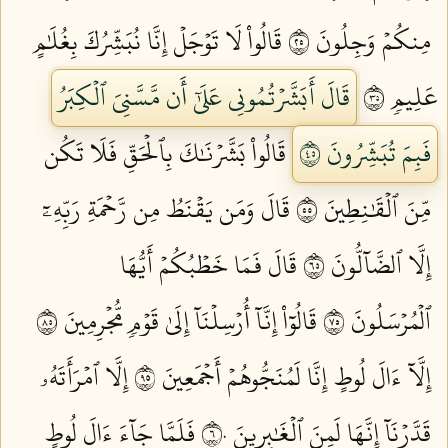
مِنكُمۡ وَجِلُونَ ٥٢
قَالُواْ لَا تَوۡجَلۡ إِنَّا نُبَشِّرُكَ بِغُلَٰمٍ
عَلِيمٖ ٥٣
قَالَ أَبَشَّرۡتُمُونِي عَلَىٰٓ أَن مَّسَّنِيَ ٱلۡكِبَرُ
فَبِمَ تُبَشِّرُونَ ٥٤
قَالُواْ بَشَّرۡنَٰكَ بِٱلۡحَقِّ فَلَا تَكُن
مِّنَ ٱلۡقَٰنِطِينَ ٥٥
قَالَ وَمَن يَقۡنَطُ مِن رَّحۡمَةِ رَبِّهِۦٓ
إِلَّا ٱلضَّآلُّونَ ٥٦
قَالَ فَمَا خَطۡبُكُمۡ أَيُّهَا
ٱلۡمُرۡسَلُونَ ٥٧
قَالُوٓاْ إِنَّآ أُرۡسِلۡنَآ إِلَىٰ قَوۡمٖ مُّجۡرِمِينَ ٥٨
إِلَّآ ءَالَ لُوطٍ إِنَّا لَمُنَجُّوهُمۡ أَجۡمَعِينَ ٥٩
إِلَّا ٱمۡرَأَتَهُۥ
قَدَّرۡنَآ إِنَّهَا لَمِنَ ٱلۡغَٰبِرِينَ ٦٠
فَلَمَّا جَآءَ ءَالَ لُوطٍ