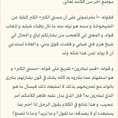
موضع آخر من كلامه تعالى.
فقوله: «أ بشرتموني على أن مسني الكبر» الكبر كناية عن
الشيخوخة و مسه هو نيله منه ما نال بإفناء شبابه و إذهاب
قواه، و المعنى إني لأتعجب من بشارتكم إياي و الحال أني
شيخ هرم فني شبابي و فقدت قوى بدني، و العادة تستدعي
أن لا يولد لمن هذا شأنه ولد.
و قوله: «فبم تبشرون» تفريع على قوله: «مسني الكبر» و
هو استفهام عما بشروه به كأنه يشك في كون بشارتهم بشرى
بالولد مع تصريحهم بذلك لا استبعاد ذلك فيسأل ما هو
الذي تبشرون به؟ فإن الذي يدل عليه ظاهر كلامكم أمر
عجيب، و هذا شائع في الكلام يقول الرجل إذا أخبر بما
يستبعده أو لا يصدقه: ما تقول؟ و ما تريد؟ و ما ذا تصنع؟.