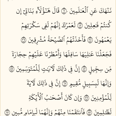
نَنۡهَكَ عَنِ ٱلۡعَٰلَمِينَ ٧٠
قَالَ هَٰٓؤُلَآءِ بَنَاتِيٓ إِن
كُنتُمۡ فَٰعِلِينَ ٧١
لَعَمۡرُكَ إِنَّهُمۡ لَفِي سَكۡرَتِهِمۡ
يَعۡمَهُونَ ٧٢
فَأَخَذَتۡهُمُ ٱلصَّيۡحَةُ مُشۡرِقِينَ ٧٣
فَجَعَلۡنَا عَٰلِيَهَا سَافِلَهَا وَأَمۡطَرۡنَا عَلَيۡهِمۡ حِجَارَةٗ
مِّن سِجِّيلٍ ٧٤
إِنَّ فِي ذَٰلِكَ لَأٓيَٰتٖ لِّلۡمُتَوَسِّمِينَ ٧٥
وَإِنَّهَا لَبِسَبِيلٖ مُّقِيمٍ ٧٦
إِنَّ فِي ذَٰلِكَ لَأٓيَةٗ
لِّلۡمُؤۡمِنِينَ ٧٧
وَإِن كَانَ أَصۡحَٰبُ ٱلۡأَيۡكَةِ
لَظَٰلِمِينَ ٧٨
فَٱنتَقَمۡنَا مِنۡهُمۡ وَإِنَّهُمَا لَبِإِمَامٖ مُّبِينٖ ٧٩