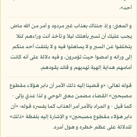
أحد».
و المعنى: و إذ جئناك بعذاب غير مردود و أمر من الله ماض
يجب عليك أن تسير بأهلك ليلا و تأخذ أنت وراءهم لئلا
يتخلفوا عن السير و لا يساهلوا فيه و لا يلتفت أحد منكم
إلى ورائه و امضوا حيث تؤمرون، و فيه دلالة على أنه كانت
أمامهم هداية إلهية تهديهم و قائد يقودهم.
قوله تعالى: «و قضينا إليه ذلك الأمر أن دابر هؤلاء مقطوع
مصبحين» القضاء مضمن معنى الوحي و لذا عدي بإلى -
كما قيل - و المراد بالأمر أمر العذاب كما يفسره قوله: «أن
دابر هؤلاء مقطوع مصبحين» و الإشارة إليه بلفظة «ذلك»
للدلالة على عظم خطره و هول أمره.