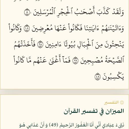
وَلَقَدۡ كَذَّبَ أَصۡحَٰبُ ٱلۡحِجۡرِ ٱلۡمُرۡسَلِينَ ٨٠
وَءَاتَيۡنَٰهُمۡ ءَايَٰتِنَا فَكَانُواْ عَنۡهَا مُعۡرِضِينَ ٨١
وَكَانُواْ
يَنۡحِتُونَ مِنَ ٱلۡجِبَالِ بُيُوتًا ءَامِنِينَ ٨٢
فَأَخَذَتۡهُمُ
ٱلصَّيۡحَةُ مُصۡبِحِينَ ٨٣
فَمَآ أَغۡنَىٰ عَنۡهُم مَّا كَانُواْ
يَكۡسِبُونَ ٨٤
۞ التفسير
الميزان في تفسير القرآن
نَبِّىءْ عِبَادِي أَنِّي أَنَا الْغَفُورُ الرَّحِيمُ (49) وَ أَنَّ عَذَابِي هُوَ