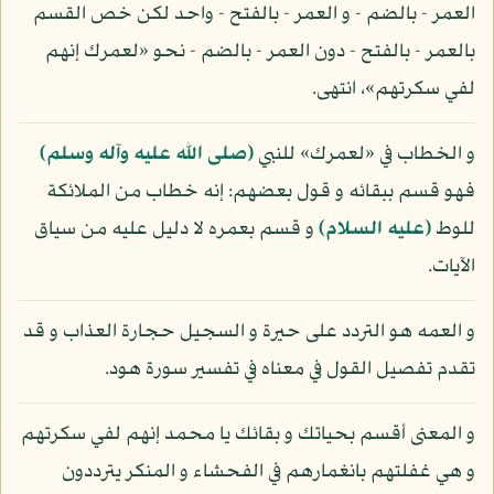
العمر - بالضم - و العمر - بالفتح - واحد لكن خص القسم
بالعمر - بالفتح - دون العمر - بالضم - نحو «لعمرك إنهم
لفي سكرتهم»، انتهى.
و الخطاب في «لعمرك» للنبي
(صلى الله عليه وآله وسلم)
فهو قسم ببقائه و قول بعضهم: إنه خطاب من الملائكة
للوط
(عليه السلام)
و قسم بعمره لا دليل عليه من سياق
الآيات.
و العمه هو التردد على حيرة و السجيل حجارة العذاب و قد
تقدم تفصيل القول في معناه في تفسير سورة هود.
و المعنى أقسم بحياتك و بقائك يا محمد إنهم لفي سكرتهم
و هي غفلتهم بانغمارهم في الفحشاء و المنكر يترددون