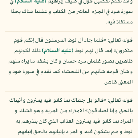
و قد تقدم تفصيل قول في ضيف إبراهيم
(عليه السلام)
في
سورة هود في الجزء العاشر من الكتاب و عقدنا هناك بحثا
مستقلا فيه.
قوله تعالى: «فلما جاء آل لوط المرسلون قال إنكم قوم
منكرون» إنما قال لهم لوط
(عليه السلام)
ذلك لكونهم
ظاهرين بصور غلمان مرد حسان و كان يشقه ما يراه منهم
و شأن قومه شأنهم من الفحشاء كما تقدم في سورة هود و
المعنى ظاهر.
قوله تعالى: «قالوا بل جئناك بما كانوا فيه يمترون و أتيناك
بالحق و إنا لصادقون» الامتراء من المرية و هو الشك، و
المراد بما كانوا فيه يمترون العذاب الذي كان ينذرهم به
لوط و هم يشكون فيه، و المراد بإتيانهم بالحق إتيانهم