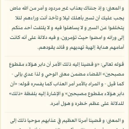
و المعنى: و إذ جئناك بعذاب غير مردود و أمر من الله ماض
يجب عليك أن تسير بأهلك ليلا و تأخذ أنت وراءهم لئلا
يتخلفوا عن السير و لا يساهلوا فيه و لا يلتفت أحد منكم
إلى ورائه و امضوا حيث تؤمرون، و فيه دلالة على أنه كانت
أمامهم هداية إلهية تهديهم و قائد يقودهم.
قوله تعالى: «و قضينا إليه ذلك الأمر أن دابر هؤلاء مقطوع
مصبحين» القضاء مضمن معنى الوحي و لذا عدي بإلى -
كما قيل - و المراد بالأمر أمر العذاب كما يفسره قوله: «أن
دابر هؤلاء مقطوع مصبحين» و الإشارة إليه بلفظة «ذلك»
للدلالة على عظم خطره و هول أمره.
و المعنى: و قضينا أمرنا العظيم في عذابهم موحيا ذلك إلى