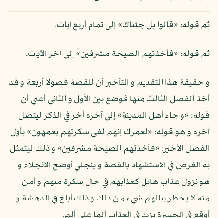
ثم قوله: «قالوا بل جئناك» إلى تمام أربع آيات.
ثم قوله: «فأخذتهم الصيحة مشرقين» إلى آخر الآيات.
و حقيقة هذا التقديم و التأخير أن للقصة فصولا أربعة و قد
أخذ الفصل الثالث منها فوضع بين الأول و الثاني أعني أن
قوله: «و جاء أهل المدينة» إلى آخره أخر في الذكر ليتصل
آخره و هو قوله: «لعمرك إنهم لفي سكرتهم يعمهون» بأول
الفصل الأخير: «فأخذتهم الصيحة مشرقين» و ذلك ليتمثل
به الغرض في الاستشهاد بالقصة و ينجلي أوضح الانجلاء و
هو نزول عذاب هائل كعذابهم في حال سكرة منهم و أمن
منه لا يخطر ببالهم شيء من ذلك و ذلك أبلغ في الدهشة و
أوقع في الحسرة يزيد في العذاب ألما على ألم.