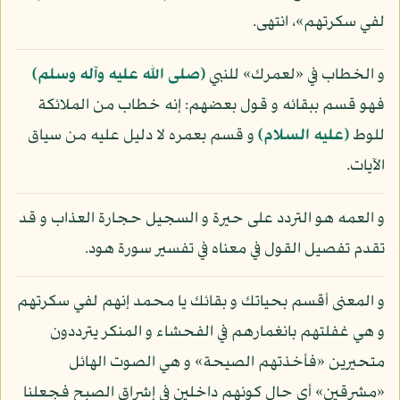
لفي سكرتهم»، انتهى.
و الخطاب في «لعمرك» للنبي
(صلى الله عليه وآله وسلم)
فهو قسم ببقائه و قول بعضهم: إنه خطاب من الملائكة
للوط
(عليه السلام)
و قسم بعمره لا دليل عليه من سياق
الآيات.
و العمه هو التردد على حيرة و السجيل حجارة العذاب و قد
تقدم تفصيل القول في معناه في تفسير سورة هود.
و المعنى أقسم بحياتك و بقائك يا محمد إنهم لفي سكرتهم
و هي غفلتهم بانغمارهم في الفحشاء و المنكر يترددون
متحيرين «فأخذتهم الصيحة» و هي الصوت الهائل
«مشرقين» أي حال كونهم داخلين في إشراق الصبح فجعلنا