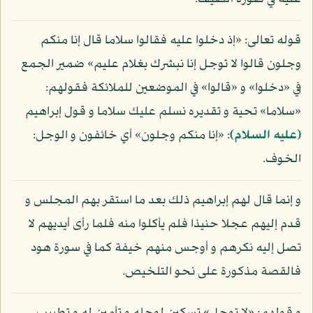
قوله تعالى: «إذ دخلوا عليه فقالوا سلاما قال إنا منكم
وجلون قالوا لا توجل إنا نبشرك بغلام عليم» ضمير الجمع
في «دخلوا» و «قالوا» في الموضعين للملائكة فقولهم:
«سلاما» تحية و تقديره نسلم عليك سلاما و قول إبراهيم
(عليه السلام)
: «إنا منكم وجلون» أي خائفون و الوجل:
الخوف.
و إنما قال لهم إبراهيم ذلك بعد ما استقر بهم المجلس و
قدم إليهم عجلا حنيذا فلم يأكلوا منه فلما رأى أيديهم لا
تصل إليه نكرهم و أوجس منهم خيفة كما في سورة هود
فالقصة مذكورة على نحو التلخيص.