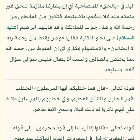
الباء في «بالحق» للمصاحبة أي إن بشارتنا ملازمة للحق غير
منفكة منه فلا تدفعها بالاستبعاد فتكون من القانطين من
رحمة الله و هذا، جواب للملائكة و قد قابلهم إبراهيم
(عليه
السلام)
على نحو التكنية فقال: «و من يقنط من رحمة ربه
إلا الضالون» و الاستفهام إنكاري أي إن القنوط من رحمة الله
مما يختص بالضالين و لست أنا بضال فليس سؤالي سؤال
قانط مستبعد.
قوله تعالى: «قال فما خطبكم أيها المرسلون» الخطب
الأمر الجليل و الشأن العظيم، و في خطابهم بالمرسلين دلالة
على أنهم ذكروا له ذلك قبلا، و معنى الآية ظاهر.
قوله تعالى: «قالوا إنا أرسلنا إلى قوم مجرمين - إلى قوله -
لمن الغابرين» قال في المفردات: الغابر الماكث بعد مضي