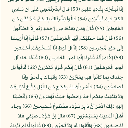
إِنَّا نُبَشِّرُكَ بِغُلامٍ عَلِيمٍ (53) قَالَ أَبَشَّرْتُمُونِي عَلَى أَن مَّسَّنِيَ
الْكِبَرُ فَبِمَ تُبَشِّرُونَ (54) قَالُواْ بَشَّرْنَاكَ بِالْحَقِّ فَلاَ تَكُن مِّنَ
الْقَانِطِينَ (55) قَالَ وَمَن يَقْنَطُ مِن رَّحْمَةِ رَبِّهِ إِلاَّ الضَّآلُّونَ
(56) قَالَ فَمَا خَطْبُكُمْ أَيُّهَا الْمُرْسَلُونَ (57) قَالُواْ إِنَّا أُرْسِلْنَا
إِلَى قَوْمٍ مُّجْرِمِينَ (58) إِلاَّ آلَ لُوطٍ إِنَّا لَمُنَجُّوهُمْ أَجْمَعِينَ
(59) إِلاَّ امْرَأَتَهُ قَدَّرْنَا إِنَّهَا لَمِنَ الْغَابِرِينَ (60) فَلَمَّا جَاء آلَ
لُوطٍ الْمُرْسَلُونَ (61) قَالَ إِنَّكُمْ قَوْمٌ مُّنكَرُونَ (62) قَالُواْ بَلْ
جِئْنَاكَ بِمَا كَانُواْ فِيهِ يَمْتَرُونَ (63) وَأَتَيْنَاكَ بَالْحَقِّ وَإِنَّا
لَصَادِقُونَ (64) فَأَسْرِ بِأَهْلِكَ بِقِطْعٍ مِّنَ اللَّيْلِ وَاتَّبِعْ أَدْبَارَهُمْ
وَلاَ يَلْتَفِتْ مِنكُمْ أَحَدٌ وَامْضُواْ حَيْثُ تُؤْمَرُونَ (65) وَقَضَيْنَا
إِلَيْهِ ذَلِكَ الأَمْرَ أَنَّ دَابِرَ هَؤُلاء مَقْطُوعٌ مُّصْبِحِينَ (66) وَجَاء
أَهْلُ الْمَدِينَةِ يَسْتَبْشِرُونَ (67) قَالَ إِنَّ هَؤُلاء ضَيْفِي فَلاَ
تَفْضَحُونِ (68) وَاتَّقُوا اللّهَ وَلاَ تُخْزُونِ (69) قَالُوا أَوَلَمْ نَنْهَكَ