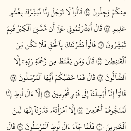
مِنكُمۡ وَجِلُونَ ٥٢
قَالُواْ لَا تَوۡجَلۡ إِنَّا نُبَشِّرُكَ بِغُلَٰمٍ
عَلِيمٖ ٥٣
قَالَ أَبَشَّرۡتُمُونِي عَلَىٰٓ أَن مَّسَّنِيَ ٱلۡكِبَرُ فَبِمَ
تُبَشِّرُونَ ٥٤
قَالُواْ بَشَّرۡنَٰكَ بِٱلۡحَقِّ فَلَا تَكُن مِّنَ
ٱلۡقَٰنِطِينَ ٥٥
قَالَ وَمَن يَقۡنَطُ مِن رَّحۡمَةِ رَبِّهِۦٓ إِلَّا
ٱلضَّآلُّونَ ٥٦
قَالَ فَمَا خَطۡبُكُمۡ أَيُّهَا ٱلۡمُرۡسَلُونَ ٥٧
قَالُوٓاْ إِنَّآ أُرۡسِلۡنَآ إِلَىٰ قَوۡمٖ مُّجۡرِمِينَ ٥٨
إِلَّآ ءَالَ لُوطٍ إِنَّا
لَمُنَجُّوهُمۡ أَجۡمَعِينَ ٥٩
إِلَّا ٱمۡرَأَتَهُۥ قَدَّرۡنَآ إِنَّهَا لَمِنَ
ٱلۡغَٰبِرِينَ ٦٠
فَلَمَّا جَآءَ ءَالَ لُوطٍ ٱلۡمُرۡسَلُونَ ٦١
قَالَ