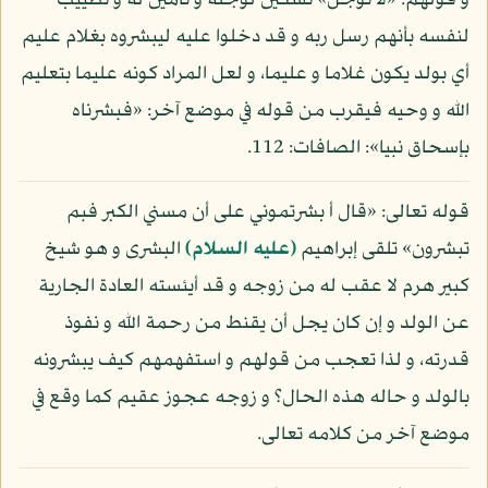
و قولهم: «لا توجل» تسكين لوجله و تأمين له و تطييب
لنفسه بأنهم رسل ربه و قد دخلوا عليه ليبشروه بغلام عليم
أي بولد يكون غلاما و عليما، و لعل المراد كونه عليما بتعليم
الله و وحيه فيقرب من قوله في موضع آخر: «فبشرناه
بإسحاق نبيا»: الصافات: 112.
قوله تعالى: «قال أ بشرتموني على أن مسني الكبر فبم
تبشرون» تلقى إبراهيم
(عليه السلام)
البشرى و هو شيخ
كبير هرم لا عقب له من زوجه و قد أيئسته العادة الجارية
عن الولد و إن كان يجل أن يقنط من رحمة الله و نفوذ
قدرته، و لذا تعجب من قولهم و استفهمهم كيف يبشرونه
بالولد و حاله هذه الحال؟ و زوجه عجوز عقيم كما وقع في
موضع آخر من كلامه تعالى.