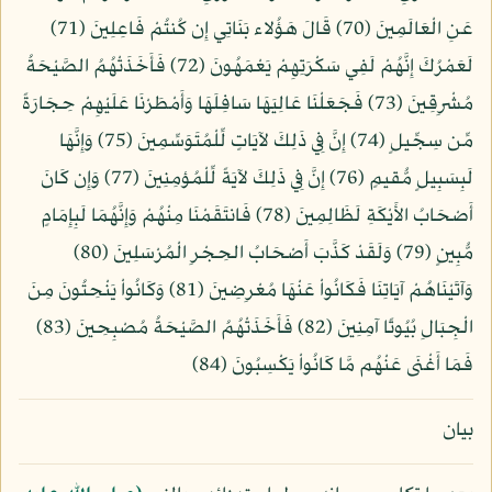
عَنِ الْعَالَمِينَ (70) قَالَ هَؤُلاء بَنَاتِي إِن كُنتُمْ فَاعِلِينَ (71)
لَعَمْرُكَ إِنَّهُمْ لَفِي سَكْرَتِهِمْ يَعْمَهُونَ (72) فَأَخَذَتْهُمُ الصَّيْحَةُ
مُشْرِقِينَ (73) فَجَعَلْنَا عَالِيَهَا سَافِلَهَا وَأَمْطَرْنَا عَلَيْهِمْ حِجَارَةً
مِّن سِجِّيلٍ (74) إِنَّ فِي ذَلِكَ لآيَاتٍ لِّلْمُتَوَسِّمِينَ (75) وَإِنَّهَا
لَبِسَبِيلٍ مُّقيمٍ (76) إِنَّ فِي ذَلِكَ لآيَةً لِّلْمُؤمِنِينَ (77) وَإِن كَانَ
أَصْحَابُ الأَيْكَةِ لَظَالِمِينَ (78) فَانتَقَمْنَا مِنْهُمْ وَإِنَّهُمَا لَبِإِمَامٍ
مُّبِينٍ (79) وَلَقَدْ كَذَّبَ أَصْحَابُ الحِجْرِ الْمُرْسَلِينَ (80)
وَآتَيْنَاهُمْ آيَاتِنَا فَكَانُواْ عَنْهَا مُعْرِضِينَ (81) وَكَانُواْ يَنْحِتُونَ مِنَ
الْجِبَالِ بُيُوتًا آمِنِينَ (82) فَأَخَذَتْهُمُ الصَّيْحَةُ مُصْبِحِينَ (83)
فَمَا أَغْنَى عَنْهُم مَّا كَانُواْ يَكْسِبُونَ (84)
بيان