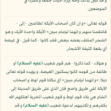
و قد تبين بذلك وجه إيراد الآيات جمعا و مفردا في
الموضعين.
قوله تعالى: «و إن كان أصحاب الأيكة لظالمين - إلى -
فانتقمنا منهم و إنهما لبإمام مبين» الأيكة واحدة الأيك و هو
الشجر الملتف بعضه ببعض فقد كانوا - كما قيل - في غيضة
أي بقعة كثيفة الأشجار.
و هؤلاء - كما ذكروا - هم قوم شعيب
(عليه السلام)
أو
طائفة من قومه كانوا يسكنون الغيضة، و يؤيده قوله تعالى
ذيلا: «و إنهما لبإمام مبين» أي مكانا قوم لوط و أصحاب
الأيكة لفي طريق واضح فإن الذي على طريق المدينة إلى
الشام هي بلاد قوم لوط و قوم شعيب الخربة أهلكهم الله
بكفرهم و تكذيبهم لدعوة شعيب
(عليه السلام)
و قد