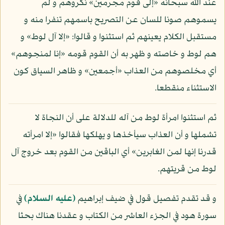
عند الله سبحانه «إلى قوم مجرمين» نكروهم و لم
يسموهم صونا للسان عن التصريح باسمهم تنفرا منه و
مستقبل الكلام يعينهم ثم استثنوا و قالوا: «إلا آل لوط» و
هم لوط و خاصته و ظهر به أن القوم قومه «إنا لمنجوهم»
أي مخلصوهم من العذاب «أجمعين» و ظاهر السياق كون
الاستثناء منقطعا.
ثم استثنوا امرأة لوط من آله للدلالة على أن النجاة لا
تشملها و أن العذاب سيأخذها و يهلكها فقالوا «إلا امرأته
قدرنا إنها لمن الغابرين» أي الباقين من القوم بعد خروج آل
لوط من قريتهم.
و قد تقدم تفصيل قول في ضيف إبراهيم
(عليه السلام)
في
سورة هود في الجزء العاشر من الكتاب و عقدنا هناك بحثا