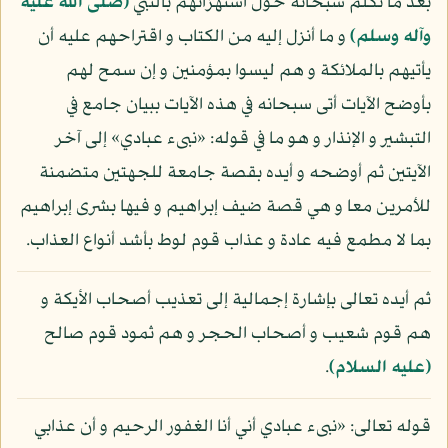
بعد ما تكلم سبحانه حول استهزائهم بالنبي
(صلى الله عليه
وآله وسلم)
و ما أنزل إليه من الكتاب و اقتراحهم عليه أن
يأتيهم بالملائكة و هم ليسوا بمؤمنين و إن سمح لهم
بأوضح الآيات أتى سبحانه في هذه الآيات ببيان جامع في
التبشير و الإنذار و هو ما في قوله: «نبىء عبادي» إلى آخر
الآيتين ثم أوضحه و أيده بقصة جامعة للجهتين متضمنة
للأمرين معا و هي قصة ضيف إبراهيم و فيها بشرى إبراهيم
بما لا مطمع فيه عادة و عذاب قوم لوط بأشد أنواع العذاب.
ثم أيده تعالى بإشارة إجمالية إلى تعذيب أصحاب الأيكة و
هم قوم شعيب و أصحاب الحجر و هم ثمود قوم صالح
(عليه السلام)
.
قوله تعالى: «نبىء عبادي أني أنا الغفور الرحيم و أن عذابي