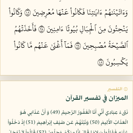
وَءَاتَيۡنَٰهُمۡ ءَايَٰتِنَا فَكَانُواْ عَنۡهَا مُعۡرِضِينَ ٨١
وَكَانُواْ
يَنۡحِتُونَ مِنَ ٱلۡجِبَالِ بُيُوتًا ءَامِنِينَ ٨٢
فَأَخَذَتۡهُمُ
ٱلصَّيۡحَةُ مُصۡبِحِينَ ٨٣
فَمَآ أَغۡنَىٰ عَنۡهُم مَّا كَانُواْ
يَكۡسِبُونَ ٨٤
۞ التفسير
الميزان في تفسير القرآن
نَبِّىءْ عِبَادِي أَنِّي أَنَا الْغَفُورُ الرَّحِيمُ (49) وَ أَنَّ عَذَابِي هُوَ
الْعَذَابُ الأَلِيمَ (50) وَنَبِّئْهُمْ عَن ضَيْفِ إِبْراَهِيمَ (51) إِذْ دَخَلُواْ
عَلَيْهِ فَقَالُواْ سَلامًا قَالَ إِنَّا مِنكُمْ وَجِلُونَ (52) قَالُواْ لاَ تَوْجَلْ