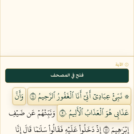
۞ الآية
فتح في المصحف
۞ نَبِّئۡ عِبَادِيٓ أَنِّيٓ أَنَا ٱلۡغَفُورُ ٱلرَّحِيمُ ٤٩
وَأَنَّ
عَذَابِي هُوَ ٱلۡعَذَابُ ٱلۡأَلِيمُ ٥٠
وَنَبِّئۡهُمۡ عَن ضَيۡفِ
إِبۡرَٰهِيمَ ٥١
إِذۡ دَخَلُواْ عَلَيۡهِ فَقَالُواْ سَلَٰمٗا قَالَ إِنَّا