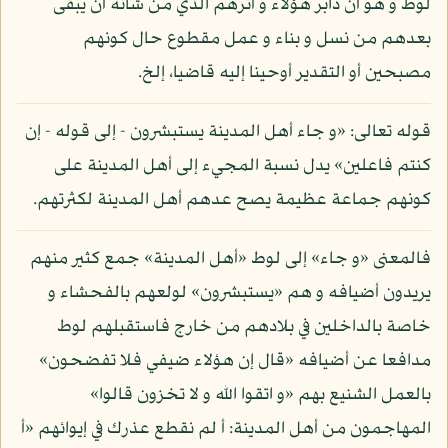
لوط و هو أن دابر هؤلاء و أثرهم الذي من شأنه أن يبقى
بعدهم من نسل و بناء و عمل مقطوع حال كونهم
مصبحين أو التقدير أوحينا إليه قاضيا، إلخ.
قوله تعالى: «و جاء أهل المدينة يستبشرون - إلى قوله - إن
كنتم فاعلين» يدل نسبة المجيء إلى أهل المدينة على
كونهم جماعة عظيمة يصح عدهم أهل المدينة لكثرتهم.
فالمعنى «و جاء» إلى لوط «أهل المدينة» جمع كثير منهم
يريدون أضيافه و هم «يستبشرون» لولعهم بالفحشاء و
خاصة بالداخلين في بلادهم من خارج فاستقبلهم لوط
مدافعا عن أضيافه «قال إن هؤلاء ضيفي فلا تفضحون»
بالعمل الشنيع بهم «و اتقوا الله و لا تخزون قالوا»
المهاجمون من أهل المدينة: أ لم نقطع عذرك في إيوائهم «أ