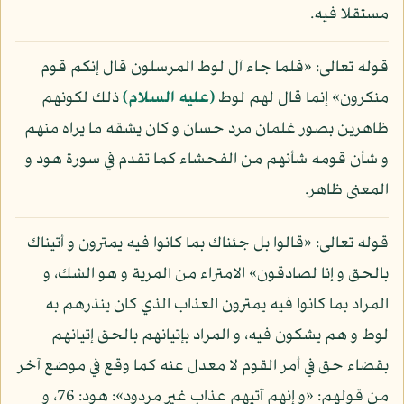
مستقلا فيه.
قوله تعالى: «فلما جاء آل لوط المرسلون قال إنكم قوم
منكرون» إنما قال لهم لوط
(عليه السلام)
ذلك لكونهم
ظاهرين بصور غلمان مرد حسان و كان يشقه ما يراه منهم
و شأن قومه شأنهم من الفحشاء كما تقدم في سورة هود و
المعنى ظاهر.
قوله تعالى: «قالوا بل جئناك بما كانوا فيه يمترون و أتيناك
بالحق و إنا لصادقون» الامتراء من المرية و هو الشك، و
المراد بما كانوا فيه يمترون العذاب الذي كان ينذرهم به
لوط و هم يشكون فيه، و المراد بإتيانهم بالحق إتيانهم
بقضاء حق في أمر القوم لا معدل عنه كما وقع في موضع آخر
من قولهم: «و إنهم آتيهم عذاب غير مردود»: هود: 76، و