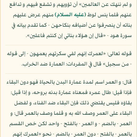
و لم ننهك عن العالمين» أن تؤويهم و تشفع فيهم و تدافع
عنهم فلما يئس لوط
(عليه السلام)
منهم عرض عليهم
بناته أن ينصرفوا عن أضيافه بنكاحهن - كما تقدم بيانه في
سورة هود - «قال إن هؤلاء بناتي إن كنتم فاعلين».
قوله تعالى: «لعمرك إنهم لفي سكرتهم يعمهون - إلى قوله
- من سجيل» قال في المفردات: العمارة ضد الخراب.
قال: و العمر اسم لمدة عمارة البدن بالحياة فهو دون البقاء
فإذا قيل: طال عمره فمعناه عمارة بدنه بروحه، و إذا قيل:
بقاؤه فليس يقتضي ذلك فإن البقاء ضد الفناء، و لفضل
البقاء على العمر وصف الله به و قلما وصف بالعمر قال: و
العمر - بالضم - و العمر - بالفتح - واحد لكن خص القسم
بالعمر - بالفتح - دون العمر - بالضم - نحو «لعمرك إنهم