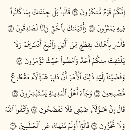
إِنَّكُمۡ قَوۡمٞ مُّنكَرُونَ ٦٢
قَالُواْ بَلۡ جِئۡنَٰكَ بِمَا كَانُواْ
فِيهِ يَمۡتَرُونَ ٦٣
وَأَتَيۡنَٰكَ بِٱلۡحَقِّ وَإِنَّا لَصَٰدِقُونَ ٦٤
فَأَسۡرِ بِأَهۡلِكَ بِقِطۡعٖ مِّنَ ٱلَّيۡلِ وَٱتَّبِعۡ أَدۡبَٰرَهُمۡ وَلَا
يَلۡتَفِتۡ مِنكُمۡ أَحَدٞ وَٱمۡضُواْ حَيۡثُ تُؤۡمَرُونَ ٦٥
وَقَضَيۡنَآ إِلَيۡهِ ذَٰلِكَ ٱلۡأَمۡرَ أَنَّ دَابِرَ هَٰٓؤُلَآءِ مَقۡطُوعٞ
مُّصۡبِحِينَ ٦٦
وَجَآءَ أَهۡلُ ٱلۡمَدِينَةِ يَسۡتَبۡشِرُونَ ٦٧
قَالَ إِنَّ هَٰٓؤُلَآءِ ضَيۡفِي فَلَا تَفۡضَحُونِ ٦٨
وَٱتَّقُواْ ٱللَّهَ
وَلَا تُخۡزُونِ ٦٩
قَالُوٓاْ أَوَلَمۡ نَنۡهَكَ عَنِ ٱلۡعَٰلَمِينَ ٧٠