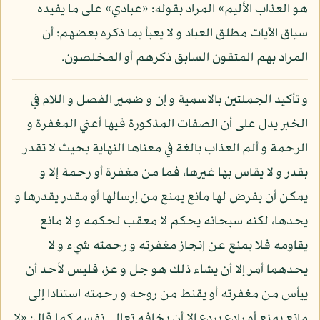
هو العذاب الأليم» المراد بقوله: «عبادي» على ما يفيده
سياق الآيات مطلق العباد و لا يعبأ بما ذكره بعضهم: أن
المراد بهم المتقون السابق ذكرهم أو المخلصون.
و تأكيد الجملتين بالاسمية و إن و ضمير الفصل و اللام في
الخبر يدل على أن الصفات المذكورة فيها أعني المغفرة و
الرحمة و ألم العذاب بالغة في معناها النهاية بحيث لا تقدر
بقدر و لا يقاس بها غيرها، فما من مغفرة أو رحمة إلا و
يمكن أن يفرض لها مانع يمنع من إرسالها أو مقدر يقدرها و
يحدها، لكنه سبحانه يحكم لا معقب لحكمه و لا مانع
يقاومه فلا يمنع عن إنجاز مغفرته و رحمته شيء و لا
يحدهما أمر إلا أن يشاء ذلك هو جل و عز، فليس لأحد أن
ييأس من مغفرته أو يقنط من روحه و رحمته استنادا إلى
مانع يمنع أو رادع يردع إلا أن يخافه تعالى نفسه كما قال: «لا