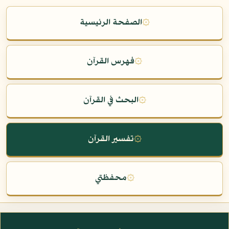
۞
الصفحة الرئيسية
۞
فهرس القرآن
۞
البحث في القرآن
۞
تفسير القرآن
۞
محفظتي