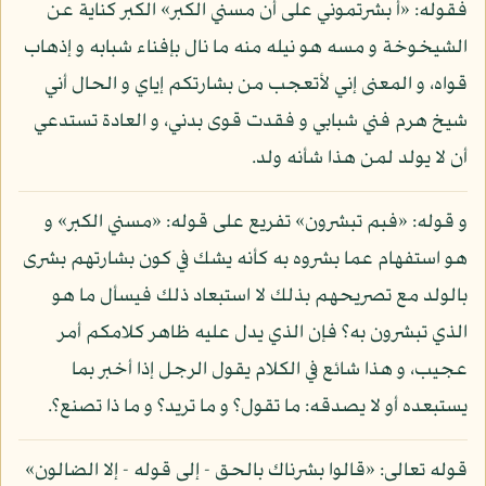
فقوله: «أ بشرتموني على أن مسني الكبر» الكبر كناية عن
الشيخوخة و مسه هو نيله منه ما نال بإفناء شبابه و إذهاب
قواه، و المعنى إني لأتعجب من بشارتكم إياي و الحال أني
شيخ هرم فني شبابي و فقدت قوى بدني، و العادة تستدعي
أن لا يولد لمن هذا شأنه ولد.
و قوله: «فبم تبشرون» تفريع على قوله: «مسني الكبر» و
هو استفهام عما بشروه به كأنه يشك في كون بشارتهم بشرى
بالولد مع تصريحهم بذلك لا استبعاد ذلك فيسأل ما هو
الذي تبشرون به؟ فإن الذي يدل عليه ظاهر كلامكم أمر
عجيب، و هذا شائع في الكلام يقول الرجل إذا أخبر بما
يستبعده أو لا يصدقه: ما تقول؟ و ما تريد؟ و ما ذا تصنع؟.
قوله تعالى: «قالوا بشرناك بالحق - إلى قوله - إلا الضالون»