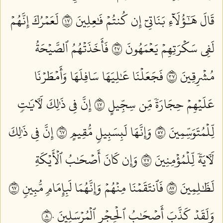
قَالَ هَٰٓؤُلَآءِ بَنَاتِيٓ إِن كُنتُمۡ فَٰعِلِينَ ٧١
لَعَمۡرُكَ إِنَّهُمۡ
لَفِي سَكۡرَتِهِمۡ يَعۡمَهُونَ ٧٢
فَأَخَذَتۡهُمُ ٱلصَّيۡحَةُ
مُشۡرِقِينَ ٧٣
فَجَعَلۡنَا عَٰلِيَهَا سَافِلَهَا وَأَمۡطَرۡنَا
عَلَيۡهِمۡ حِجَارَةٗ مِّن سِجِّيلٍ ٧٤
إِنَّ فِي ذَٰلِكَ لَأٓيَٰتٖ
لِّلۡمُتَوَسِّمِينَ ٧٥
وَإِنَّهَا لَبِسَبِيلٖ مُّقِيمٍ ٧٦
إِنَّ فِي ذَٰلِكَ
لَأٓيَةٗ لِّلۡمُؤۡمِنِينَ ٧٧
وَإِن كَانَ أَصۡحَٰبُ ٱلۡأَيۡكَةِ
لَظَٰلِمِينَ ٧٨
فَٱنتَقَمۡنَا مِنۡهُمۡ وَإِنَّهُمَا لَبِإِمَامٖ مُّبِينٖ ٧٩
وَلَقَدۡ كَذَّبَ أَصۡحَٰبُ ٱلۡحِجۡرِ ٱلۡمُرۡسَلِينَ ٨٠