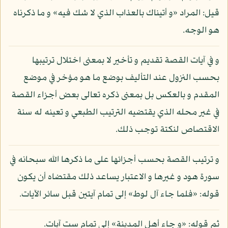
قيل: المراد «و أتيناك بالعذاب الذي لا شك فيه» و ما ذكرناه
هو الوجه.
و في آيات القصة تقديم و تأخير لا بمعنى اختلال ترتيبها
بحسب النزول عند التأليف بوضع ما هو مؤخر في موضع
المقدم و بالعكس بل بمعنى ذكره تعالى بعض أجزاء القصة
في غير محله الذي يقتضيه الترتيب الطبعي و تعينه له سنة
الاقتصاص لنكتة توجب ذلك.
و ترتيب القصة بحسب أجزائها على ما ذكرها الله سبحانه في
سورة هود و غيرها و الاعتبار يساعد ذلك مقتضاه أن يكون
قوله: «فلما جاء آل لوط» إلى تمام آيتين قبل سائر الآيات.
ثم قوله: «و جاء أهل المدينة» إلى تمام ست آيات.