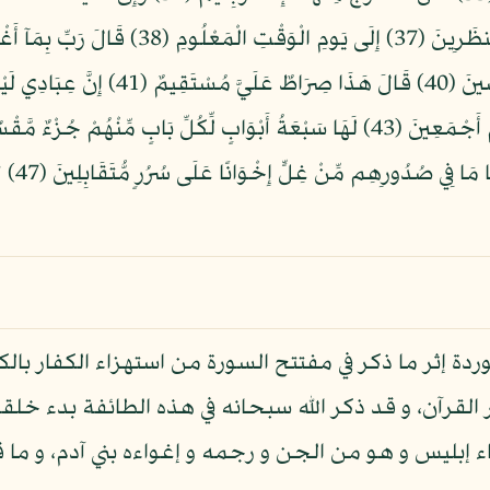
إِلَى يَوْمِ يُبْعَثُونَ (36) قَالَ فَإِنَّكَ مِنَ الْمُنظ
أَجْمَعِينَ (39) إِلاَّ عِبَادَكَ مِنْهُمُ الْمُخ
(45) ادْخ
ردة إثر ما ذكر في مفتتح السورة من استهزاء الكفار بالكت
لقرآن، و قد ذكر الله سبحانه في هذه الطائفة بدء خلقة 
 إبليس و هو من الجن و رجمه و إغواءه بني آدم، و ما