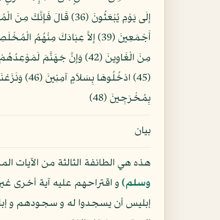
بِمُخْرَجِينَ (48)
بيان
هذه هي الطائفة الثالثة من الآيات المو
وسلم)
و اقتراحهم عليه آية أخرى غير ا
إبليس أن يسجدوا له و سجودهم و إباء