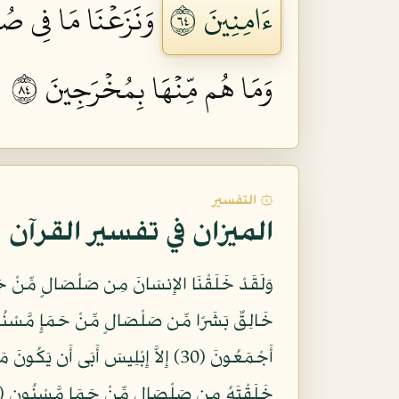
ءَامِنِينَ ٤٦
وَنَزَعۡنَا مَا فِي صُدُ
وَمَا هُم مِّنۡهَا بِمُخۡرَجِينَ ٤٨
۞ التفسير
الميزان في تفسير القرآن