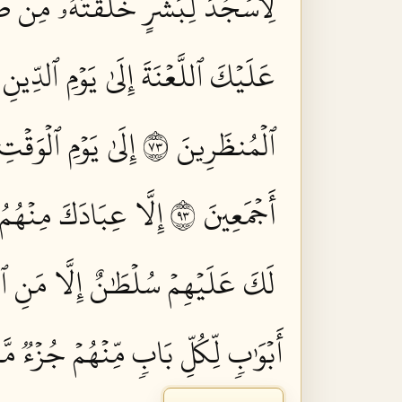
لِّأَسۡجُدَ لِبَشَرٍ خَلَقۡتَهُۥ مِن صَ
عَلَيۡكَ ٱللَّعۡنَةَ إِلَىٰ يَوۡمِ ٱلدِّينِ ٣٥
ٱلۡمُنظَرِينَ ٣٧
إِلَىٰ يَوۡمِ ٱلۡوَقۡتِ 
أَجۡمَعِينَ ٣٩
إِلَّا عِبَادَكَ مِنۡهُمُ
لَكَ عَلَيۡهِمۡ سُلۡطَٰنٌ إِلَّا مَنِ ٱتّ
أَبۡوَٰبٖ لِّكُلِّ بَابٖ مِّنۡهُمۡ جُزۡءٞ مَّ