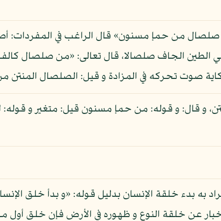
من صلصال من حمإ مسنون» قال الراغب في المفردات: 
مي الطين الجاف صلصالا، قال تعالى: «من صلصال كا
ية صوت تحركه في المزادة و قيل: الصلصال المنتن م
ن، و قال: و قوله: من حمإ مسنون قيل: متغير و قوله: لم
لمراد به بدء خلقة الإنسان بدليل قوله: «و بدأ خلق ال
ين»: الم السجدة: 8، فهو إخبار عن خلقة النوع و ظهوره في الأرض فإن