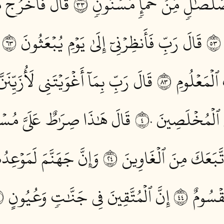
لۡصَٰلٖ مِّنۡ حَمَإٖ مَّسۡنُونٖ ٣٣
قَالَ فَٱخۡرُجۡ مِن
قَالَ رَبِّ فَأَنظِرۡنِيٓ إِلَىٰ يَوۡمِ يُبۡعَثُونَ ٣٦
ٱلۡمَعۡلُومِ ٣٨
قَالَ رَبِّ بِمَآ أَغۡوَيۡتَنِي لَأُزَيِّنَنّ
 ٱلۡمُخۡلَصِينَ ٤٠
قَالَ هَٰذَا صِرَٰطٌ عَلَيَّ مُسۡتَ
َبَعَكَ مِنَ ٱلۡغَاوِينَ ٤٢
وَإِنَّ جَهَنَّمَ لَمَوۡعِدُه
قۡسُومٌ ٤٤
إِنَّ ٱلۡمُتَّقِينَ فِي جَنَّٰتٖ وَعُيُونٍ ٤٥