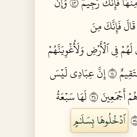
ۡهَا فَإِنَّكَ رَجِيمٞ ٣٤
وَإِنَّ
قَالَ فَإِنَّكَ مِنَ
َ لَهُمۡ فِي ٱلۡأَرۡضِ وَلَأُغۡوِيَنَّهُمۡ
قِيمٌ ٤١
إِنَّ عِبَادِي لَيۡسَ
ُمۡ أَجۡمَعِينَ ٤٣
لَهَا سَبۡعَةُ
ٱدۡخُلُوهَا بِسَلَٰمٍ