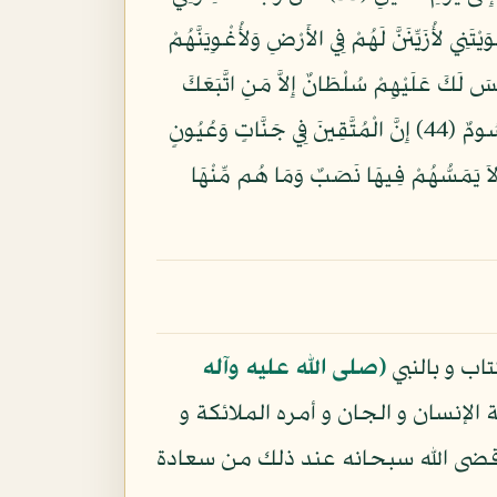
َرِينَ (37) إِلَى يَومِ الْوَقْتِ الْمَعْلُومِ (38) قَالَ رَبِّ بِمَآ أَغْوَيْتَنِي لأُزَيِّنَنَّ لَهُمْ فِي الأَرْضِ وَلأُغْوِيَنَّهُمْ
ْلَصِينَ (40) قَالَ هَذَا صِرَاطٌ عَلَيَّ مُسْتَقِيمٌ (41) إِنَّ عِبَادِي لَيْسَ لَكَ عَلَيْهِمْ سُلْطَانٌ إِلاَّ مَنِ اتَّبَعَكَ
مِنَ الْغَاوِينَ (42) وَإِنَّ جَهَنَّمَ لَمَوْعِدُهُمْ أَجْمَعِينَ (43) لَهَا سَبْعَةُ أَبْوَابٍ لِّكُلِّ بَابٍ مِّنْهُمْ جُزْءٌ مَّقْسُومٌ (44) إِنَّ الْمُتَّقِينَ فِي جَنَّاتٍ وَعُيُونٍ
ُلُوهَا بِسَلاَمٍ آمِنِينَ (46) وَنَزَعْنَا مَا فِي صُدُورِهِم مِّنْ غِلٍّ إِخْوَانًا عَلَى سُرُرٍ مُّتَقَابِلِينَ (47) لاَ يَمَسُّهُمْ فِيهَا نَصَبٌ وَمَا هُم مِّنْهَا
اب و بالنبي
(صلى الله عليه وآله
الإنسان و الجان و أمره الملائكة و
 قضى الله سبحانه عند ذلك من سعادة