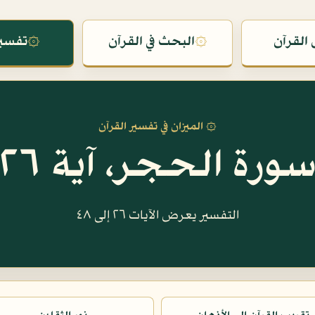
القرآن
۞
البحث في القرآن
۞
تفسير
۞ الميزان في تفسير القرآن
ورة الحجر، آية ٢٦
التفسير يعرض الآيات ٢٦ إلى ٤٨