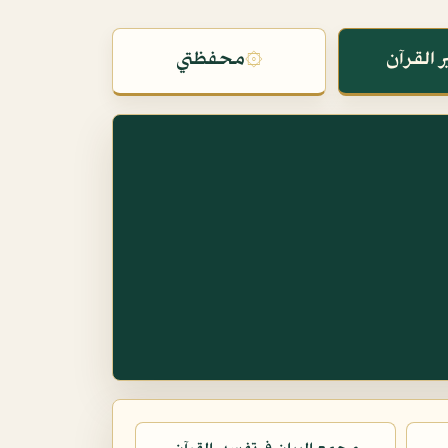
 القرآن
۞
محفظتي