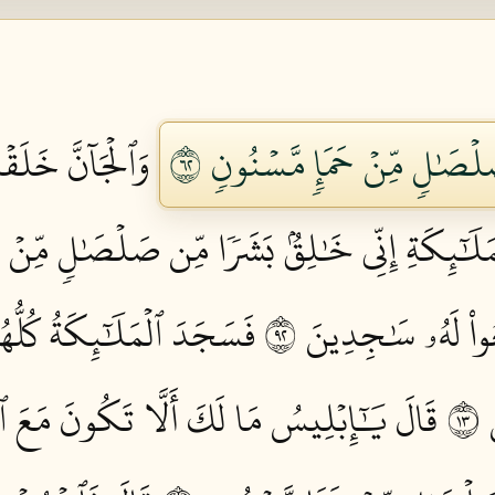
ۡصَٰلٖ مِّنۡ حَمَإٖ مَّسۡنُونٖ ٢٦
وَٱلۡجَآنَّ خَلَق
مَلَٰٓئِكَةِ إِنِّي خَٰلِقُۢ بَشَرٗا مِّن صَلۡصَٰلٖ مِّنۡ حَ
ْ لَهُۥ سَٰجِدِينَ ٢٩
فَسَجَدَ ٱلۡمَلَٰٓئِكَةُ كُلُّهُم
٣
قَالَ يَٰٓإِبۡلِيسُ مَا لَكَ أَلَّا تَكُونَ مَعَ ٱ