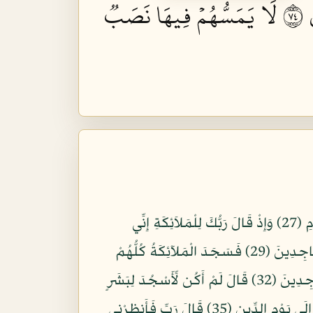
٤
لَا يَمَسُّهُمۡ فِيهَا نَصَبٞ
وَلَقَدْ خَلَقْنَا الإِنسَانَ مِن صَلْصَالٍ مِّنْ حَمَإٍ مَّسْنُونٍ (26) وَالْجَآنَّ خَلَقْنَاهُ مِن قَبْلُ مِن نَّارِ السَّمُومِ (27) وَإِذْ قَالَ رَبُّكَ لِلْمَلاَئِكَةِ إِنِّي
خَالِقٌ بَشَرًا مِّن صَلْصَالٍ مِّنْ حَمَإٍ مَّسْنُونٍ (28) فَإِذَا سَوَّيْتُهُ وَنَفَخْتُ فِيهِ مِن رُّوحِي فَقَعُواْ لَهُ سَاجِدِينَ (29) فَسَجَدَ الْمَلآئِكَةُ كُلُّهُمْ
أَجْمَعُونَ (30) إِلاَّ إِبْلِيسَ أَبَى أَن يَكُونَ مَعَ السَّاجِدِينَ (31) قَالَ يَا إِبْلِيسُ مَا لَكَ أَلاَّ تَكُونَ مَعَ السَّاجِدِينَ (32) قَالَ لَمْ أَكُن لِّأَسْجُدَ لِبَشَرٍ
خَلَقْتَهُ مِن صَلْصَالٍ مِّنْ حَمَإٍ مَّسْنُونٍ (33) قَالَ فَاخْرُجْ مِنْهَا فَإِنَّكَ رَجِيمٌ (34) وَإِنَّ عَلَيْكَ اللَّعْنَةَ إِلَى يَوْمِ الدِّينِ (35) قَالَ رَبِّ فَأَنظِرْنِي