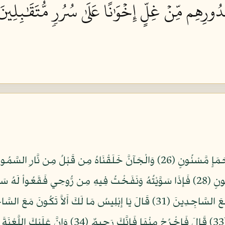
ورِهِم مِّنۡ غِلٍّ إِخۡوَٰنًا عَلَىٰ سُرُرٖ مُّتَقَٰبِلِينَ ٧