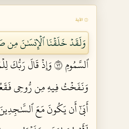
۞ الآية
وَلَقَدۡ خَلَقۡنَا ٱلۡإِنسَٰنَ مِن صَل
ٱلسَّمُومِ ٢٧
وَإِذۡ قَالَ رَبُّكَ لِلۡ
وَنَفَخۡتُ فِيهِ مِن رُّوحِي فَقَعُوا
أَبَىٰٓ أَن يَكُونَ مَعَ ٱلسَّٰجِدِينَ ١