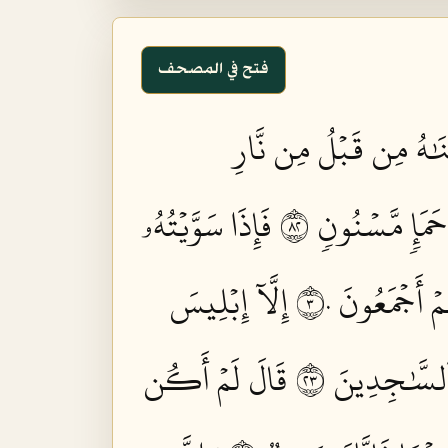
فتح في المصحف
ۡنَٰهُ مِن قَبۡلُ مِن نَّارِ
مَإٖ مَّسۡنُونٖ ٢٨
فَإِذَا سَوَّيۡتُهُۥ
ۡ أَجۡمَعُونَ ٣٠
إِلَّآ إِبۡلِيسَ
لسَّٰجِدِينَ ٣٢
قَالَ لَمۡ أَكُن