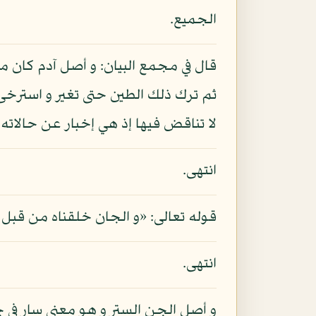
الجميع.
قال في مجمع البيان: و أصل آدم كان 
ثم ترك ذلك الطين حتى تغير و استرخ
لا تناقض فيها إذ هي إخبار عن حالاته
انتهى.
قوله تعالى: «و الجان خلقناه من قبل م
انتهى.
و أصل الجن الستر و هو معنى سار في ج