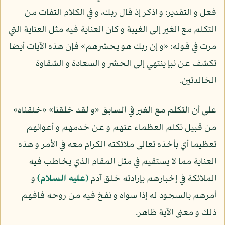
فعل و التقدير: و اذكر إذ قال ربك، و في الكلام التفات من
التكلم مع الغير إلى الغيبة و كان العناية فيه مثل العناية التي
مرت في قوله: «و إن ربك هو يحشرهم» فإن هذه الآيات أيضا
تكشف عن نبإ ينتهي إلى الحشر و السعادة و الشقاوة
الخالدتين.
على أن التكلم مع الغير في السابق «و لقد خلقنا» «خلقناه»
من قبيل تكلم العظماء عنهم و عن خدمهم و أعوانهم
تعظيما أي بأخذه تعالى ملائكته الكرام معه في الأمر و هذه
العناية مما لا يستقيم في مثل المقام الذي يخاطب فيه
الملائكة في إخبارهم بإرادته خلق آدم
(عليه السلام)
و
أمرهم بالسجود له إذا سواه و نفخ فيه من روحه فافهم
ذلك و معنى الآية ظاهر.