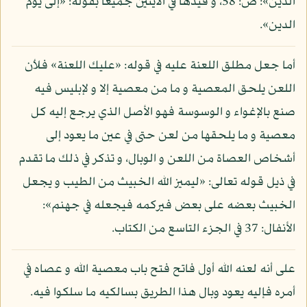
الدين»: ص: 58، و قيدها في الآيتين جميعا بقوله: «إلى يوم
الدين».
أما جعل مطلق اللعنة عليه في قوله: «عليك اللعنة» فلأن
اللعن يلحق المعصية و ما من معصية إلا و لإبليس فيه
صنع بالإغواء و الوسوسة فهو الأصل الذي يرجع إليه كل
معصية و ما يلحقها من لعن حتى في عين ما يعود إلى
أشخاص العصاة من اللعن و الوبال، و تذكر في ذلك ما تقدم
في ذيل قوله تعالى: «ليميز الله الخبيث من الطيب و يجعل
الخبيث بعضه على بعض فيركمه فيجعله في جهنم»:
الأنفال: 37 في الجزء التاسع من الكتاب.
على أنه لعنه الله أول فاتح فتح باب معصية الله و عصاه في
أمره فإليه يعود وبال هذا الطريق بسالكيه ما سلكوا فيه.