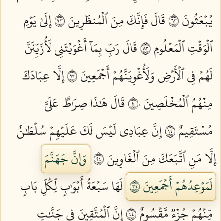
يُبۡعَثُونَ ٣٦
قَالَ فَإِنَّكَ مِنَ ٱلۡمُنظَرِينَ ٣٧
إِلَىٰ يَوۡمِ
ٱلۡوَقۡتِ ٱلۡمَعۡلُومِ ٣٨
قَالَ رَبِّ بِمَآ أَغۡوَيۡتَنِي لَأُزَيِّنَنَّ
لَهُمۡ فِي ٱلۡأَرۡضِ وَلَأُغۡوِيَنَّهُمۡ أَجۡمَعِينَ ٣٩
إِلَّا عِبَادَكَ
مِنۡهُمُ ٱلۡمُخۡلَصِينَ ٤٠
قَالَ هَٰذَا صِرَٰطٌ عَلَيَّ
مُسۡتَقِيمٌ ٤١
إِنَّ عِبَادِي لَيۡسَ لَكَ عَلَيۡهِمۡ سُلۡطَٰنٌ
إِلَّا مَنِ ٱتَّبَعَكَ مِنَ ٱلۡغَاوِينَ ٤٢
وَإِنَّ جَهَنَّمَ
لَمَوۡعِدُهُمۡ أَجۡمَعِينَ ٤٣
لَهَا سَبۡعَةُ أَبۡوَٰبٖ لِّكُلِّ بَابٖ
مِّنۡهُمۡ جُزۡءٞ مَّقۡسُومٌ ٤٤
إِنَّ ٱلۡمُتَّقِينَ فِي جَنَّٰتٖ