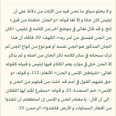
و لا يخلو سياق ما نحن فيه من الآيات من دلالة على أن
إبليس كان جانا و إلا لغا قوله: «و الجان خلقناه من قبل»
إلخ، و قد قال تعالى في موضع آخر من كلامه في إبليس: «كان
من الجن ففسق عن أمر ربه»: الكهف: 50، فأفاد أن هذا
الجان المذكور هو الجن نفسه أو هو نوع من أنواع الجن ثم
ترك سبحانه في سائر كلامه ذكر الجان من أصله و لم يذكر
إلا الجن حتى في موارد يعم الكلام فيها إبليس و قبيله كقوله
تعالى: «شياطين الإنس و الجن»: الأنعام: 112، و قوله: «و
حق عليهم القول في أمم قد خلت من قبلهم من الجن و
الإنس»: حم السجدة: 25، و قوله: «سنفرغ لكم أيها الثقلان
- إلى أن قال - يا معشر الجن و الإنس إن استطعتم أن تنفذوا
من أقطار السماوات و الأرض فانفذوا»: الرحمن: 33.