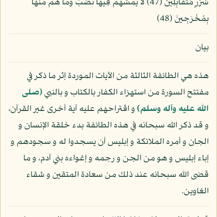
سُرُرٍ مُّتَقَابِلِينَ (47) لاَ يَمَسُّهُمْ فِيهَا نَصَبٌ وَمَا هُم مِّنْهَا
بِمُخْرَجِينَ (48)
بيان
هذه هي الطائفة الثالثة من الآيات الموردة إثر ما ذكر في
مفتتح السورة من استهزاء الكفار بالكتاب و بالنبي
(صلى
الله عليه وآله وسلم)
و اقتراحهم عليه آية أخرى غير القرآن،
و قد ذكر الله سبحانه في هذه الطائفة بدء خلقة الإنسان و
الجان و أمره الملائكة و إبليس أن يسجدوا له و سجودهم و
إباء إبليس و هو من الجن و رجمه و إغواءه بني آدم، و ما
قضى الله سبحانه عند ذلك من سعادة المتقين و شقاء
الغاوين.