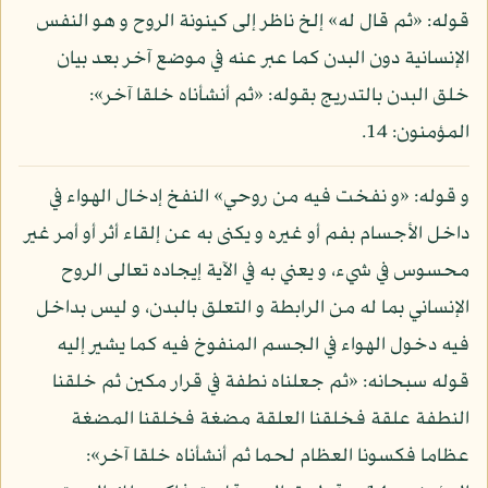
قوله: «ثم قال له» إلخ ناظر إلى كينونة الروح و هو النفس
الإنسانية دون البدن كما عبر عنه في موضع آخر بعد بيان
خلق البدن بالتدريج بقوله: «ثم أنشأناه خلقا آخر»:
المؤمنون: 14.
و قوله: «و نفخت فيه من روحي» النفخ إدخال الهواء في
داخل الأجسام بفم أو غيره و يكنى به عن إلقاء أثر أو أمر غير
محسوس في شيء، و يعني به في الآية إيجاده تعالى الروح
الإنساني بما له من الرابطة و التعلق بالبدن، و ليس بداخل
فيه دخول الهواء في الجسم المنفوخ فيه كما يشير إليه
قوله سبحانه: «ثم جعلناه نطفة في قرار مكين ثم خلقنا
النطفة علقة فخلقنا العلقة مضغة فخلقنا المضغة
عظاما فكسونا العظام لحما ثم أنشأناه خلقا آخر»: