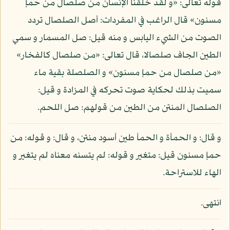
قوله تعالى: «و لقد خلقنا الإنسان من صلصال من حمإ
مسنون» قال الراغب في المفردات: أصل الصلصال تردد
الصوت من الشيء اليابس و منه قيل: صل المسمار و سمي
الطين الجاف صلصالا، قال تعالى: «من صلصال كالفخار»
«من صلصال من حمإ مسنون» و الصلصلة بقية ماء
سميت بذلك لحكاية صوت تحركه في المزادة و قيل:
الصلصال المنتن من الطين من قولهم: صل اللحم.
و قال: و الحمأة و الحمأ طين أسود منتن، و قال: و قوله: من
حمإ مسنون قيل: متغير و قوله: لم يتسنه معناه لم يتغير و
الهاء للاستراحة.
انتهى.