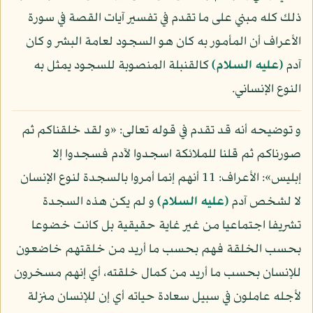
ذلك كله مبني على ما تقدم في تفسير آيات القصة في سورة
الأعراف أن المأمور به كان هو السجود لعامة البشر و كان
آدم
(عليه السلام)
كالقنبلة المنصوبة للسجود يمثل به
النوع الإنساني.
و توضيحه أنه قد تقدم في قوله تعالى: «و لقد خلقناكم ثم
صورناكم ثم قلنا للملائكة اسجدوا لآدم فسجدوا إلا
إبليس»: الأعراف: 11 أنهم إنما أمروا بالسجدة لنوع الإنسان
لا لشخص آدم
(عليه السلام)
و لم يكن هذه السجدة
تشريفا اجتماعيا من غير غاية حقيقية بل كانت خضوعا
بحسب الخلقة فهم بحسب ما أريد من خلقتهم خاضعون
للإنسان بحسب ما أريد من كمال خلقته، أي إنهم مسخرون
لأجله عاملون في سبيل سعادة حياته أي إن للإنسان منزلة