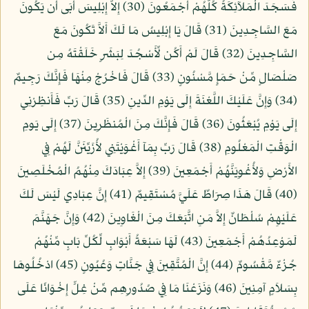
فَسَجَدَ الْمَلآئِكَةُ كُلُّهُمْ أَجْمَعُونَ (30) إِلاَّ إِبْلِيسَ أَبَى أَن يَكُونَ
مَعَ السَّاجِدِينَ (31) قَالَ يَا إِبْلِيسُ مَا لَكَ أَلاَّ تَكُونَ مَعَ
السَّاجِدِينَ (32) قَالَ لَمْ أَكُن لِّأَسْجُدَ لِبَشَرٍ خَلَقْتَهُ مِن
صَلْصَالٍ مِّنْ حَمَإٍ مَّسْنُونٍ (33) قَالَ فَاخْرُجْ مِنْهَا فَإِنَّكَ رَجِيمٌ
(34) وَإِنَّ عَلَيْكَ اللَّعْنَةَ إِلَى يَوْمِ الدِّينِ (35) قَالَ رَبِّ فَأَنظِرْنِي
إِلَى يَوْمِ يُبْعَثُونَ (36) قَالَ فَإِنَّكَ مِنَ الْمُنظَرِينَ (37) إِلَى يَومِ
الْوَقْتِ الْمَعْلُومِ (38) قَالَ رَبِّ بِمَآ أَغْوَيْتَنِي لأُزَيِّنَنَّ لَهُمْ فِي
الأَرْضِ وَلأُغْوِيَنَّهُمْ أَجْمَعِينَ (39) إِلاَّ عِبَادَكَ مِنْهُمُ الْمُخْلَصِينَ
(40) قَالَ هَذَا صِرَاطٌ عَلَيَّ مُسْتَقِيمٌ (41) إِنَّ عِبَادِي لَيْسَ لَكَ
عَلَيْهِمْ سُلْطَانٌ إِلاَّ مَنِ اتَّبَعَكَ مِنَ الْغَاوِينَ (42) وَإِنَّ جَهَنَّمَ
لَمَوْعِدُهُمْ أَجْمَعِينَ (43) لَهَا سَبْعَةُ أَبْوَابٍ لِّكُلِّ بَابٍ مِّنْهُمْ
جُزْءٌ مَّقْسُومٌ (44) إِنَّ الْمُتَّقِينَ فِي جَنَّاتٍ وَعُيُونٍ (45) ادْخُلُوهَا
بِسَلاَمٍ آمِنِينَ (46) وَنَزَعْنَا مَا فِي صُدُورِهِم مِّنْ غِلٍّ إِخْوَانًا عَلَى