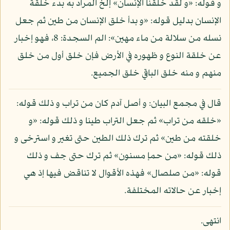
و قوله: «و لقد خلقنا الإنسان» إلخ المراد به بدء خلقة
الإنسان بدليل قوله: «و بدأ خلق الإنسان من طين ثم جعل
نسله من سلالة من ماء مهين»: الم السجدة: 8، فهو إخبار
عن خلقة النوع و ظهوره في الأرض فإن خلق أول من خلق
منهم و منه خلق الباقي خلق الجميع.
قال في مجمع البيان: و أصل آدم كان من تراب و ذلك قوله:
«خلقه من تراب» ثم جعل التراب طينا و ذلك قوله: «و
خلقته من طين» ثم ترك ذلك الطين حتى تغير و استرخى و
ذلك قوله: «من حمإ مسنون» ثم ترك حتى جف و ذلك
قوله: «من صلصال» فهذه الأقوال لا تناقض فيها إذ هي
إخبار عن حالاته المختلفة.
انتهى.