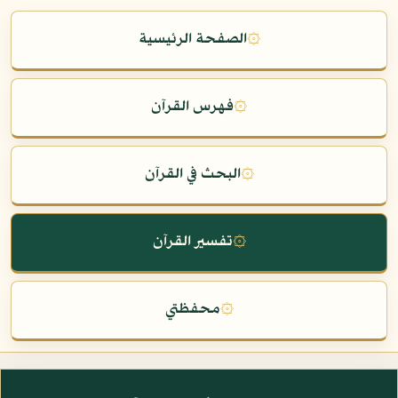
۞
الصفحة الرئيسية
۞
فهرس القرآن
۞
البحث في القرآن
۞
تفسير القرآن
۞
محفظتي