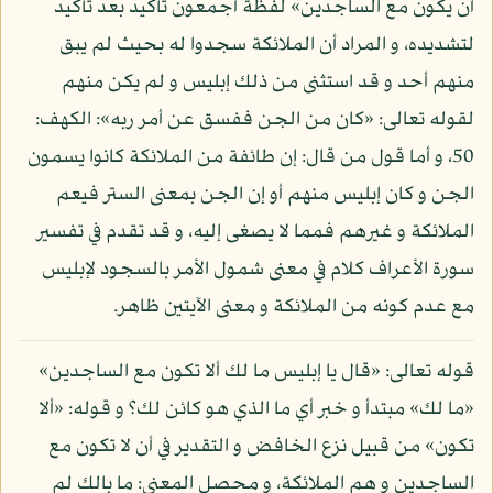
أن يكون مع الساجدين» لفظة أجمعون تأكيد بعد تأكيد
لتشديده، و المراد أن الملائكة سجدوا له بحيث لم يبق
منهم أحد و قد استثنى من ذلك إبليس و لم يكن منهم
لقوله تعالى: «كان من الجن ففسق عن أمر ربه»: الكهف:
50، و أما قول من قال: إن طائفة من الملائكة كانوا يسمون
الجن و كان إبليس منهم أو إن الجن بمعنى الستر فيعم
الملائكة و غيرهم فمما لا يصغى إليه، و قد تقدم في تفسير
سورة الأعراف كلام في معنى شمول الأمر بالسجود لإبليس
مع عدم كونه من الملائكة و معنى الآيتين ظاهر.
قوله تعالى: «قال يا إبليس ما لك ألا تكون مع الساجدين»
«ما لك» مبتدأ و خبر أي ما الذي هو كائن لك؟ و قوله: «ألا
تكون» من قبيل نزع الخافض و التقدير في أن لا تكون مع
الساجدين و هم الملائكة، و محصل المعنى: ما بالك لم