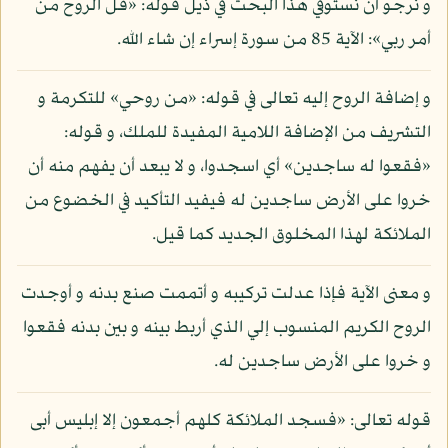
و نرجو أن نستوفي هذا البحث في ذيل قوله: «قل الروح من
أمر ربي»: الآية 85 من سورة إسراء إن شاء الله.
و إضافة الروح إليه تعالى في قوله: «من روحي» للتكرمة و
التشريف من الإضافة اللامية المفيدة للملك، و قوله:
«فقعوا له ساجدين» أي اسجدوا، و لا يبعد أن يفهم منه أن
خروا على الأرض ساجدين له فيفيد التأكيد في الخضوع من
الملائكة لهذا المخلوق الجديد كما قيل.
و معنى الآية فإذا عدلت تركيبه و أتممت صنع بدنه و أوجدت
الروح الكريم المنسوب إلي الذي أربط بينه و بين بدنه فقعوا
و خروا على الأرض ساجدين له.
قوله تعالى: «فسجد الملائكة كلهم أجمعون إلا إبليس أبى