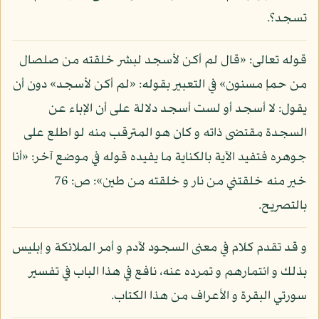
تسجد؟.
قوله تعالى: «قال لم أكن لأسجد لبشر خلقته من صلصال
من حمإ مسنون» في التعبير بقوله: «لم أكن لأسجد» دون أن
يقول: لا أسجد أو لست أسجد دلالة على أن الإباء عن
السجدة مقتضى ذاته و كان هو المترقب منه لو اطلع على
جوهره فتفيد الآية بالكناية ما يفيده قوله في موضع آخر: «أنا
خير منه خلقتني من نار و خلقته من طين»: ص: 76
بالتصريح.
و قد تقدم كلام في معنى السجود لآدم و أمر الملائكة و إبليس
بذلك و ائتمارهم و تمرده عنه، نافع في هذا الباب في تفسير
سورتي البقرة و الأعراف من هذا الكتاب.