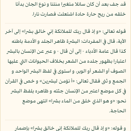
قد جف بعد أن كان سائلا متغيرا منتنا و نوع الجان بدأنا
خلقه من ريح حارة حادة اشتعلت فصارت نارا.
قوله تعالى: «و إذ قال ربك للملائكة إني خالق بشرا» إلى آخر
الآية، قال في المفردات: البشرة ظاهر الجلد و الأدمة باطنه
كذا قال عامة الأدباء - إلى أن قال - و عبر عن الإنسان بالبشر
اعتبارا بظهور جلده من الشعر بخلاف الحيوانات التي عليها
الصوف أو الشعر أو الوبر، و استوى في لفظ البشر الواحد و
الجمع و ثنى فقال تعالى: «أ نؤمن لبشرين» و خص في القرآن
في كل موضع اعتبر من الإنسان جثته و ظاهره بلفظ البشر
نحو: «و هو الذي خلق من الماء بشرا» انتهى موضع
الحاجة.
و قوله: «و إذ قال ربك للملائكة إني خالق بشرا» بإضمار