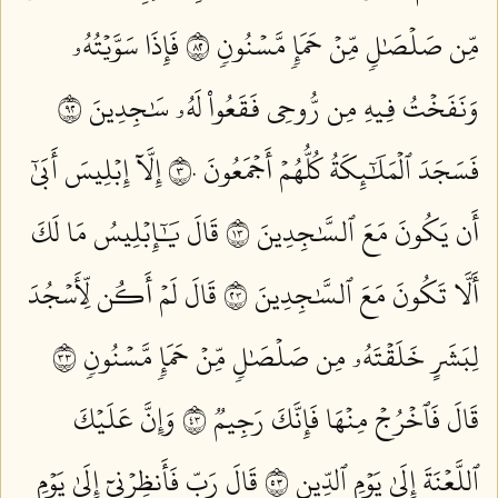
مِّن صَلۡصَٰلٖ مِّنۡ حَمَإٖ مَّسۡنُونٖ ٢٨
فَإِذَا سَوَّيۡتُهُۥ
وَنَفَخۡتُ فِيهِ مِن رُّوحِي فَقَعُواْ لَهُۥ سَٰجِدِينَ ٢٩
فَسَجَدَ ٱلۡمَلَٰٓئِكَةُ كُلُّهُمۡ أَجۡمَعُونَ ٣٠
إِلَّآ إِبۡلِيسَ أَبَىٰٓ
أَن يَكُونَ مَعَ ٱلسَّٰجِدِينَ ٣١
قَالَ يَٰٓإِبۡلِيسُ مَا لَكَ
أَلَّا تَكُونَ مَعَ ٱلسَّٰجِدِينَ ٣٢
قَالَ لَمۡ أَكُن لِّأَسۡجُدَ
لِبَشَرٍ خَلَقۡتَهُۥ مِن صَلۡصَٰلٖ مِّنۡ حَمَإٖ مَّسۡنُونٖ ٣٣
قَالَ فَٱخۡرُجۡ مِنۡهَا فَإِنَّكَ رَجِيمٞ ٣٤
وَإِنَّ عَلَيۡكَ
ٱللَّعۡنَةَ إِلَىٰ يَوۡمِ ٱلدِّينِ ٣٥
قَالَ رَبِّ فَأَنظِرۡنِيٓ إِلَىٰ يَوۡمِ