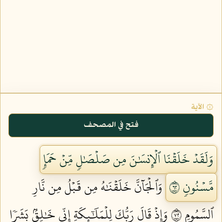
۞ الآية
فتح في المصحف
وَلَقَدۡ خَلَقۡنَا ٱلۡإِنسَٰنَ مِن صَلۡصَٰلٖ مِّنۡ حَمَإٖ
مَّسۡنُونٖ ٢٦
وَٱلۡجَآنَّ خَلَقۡنَٰهُ مِن قَبۡلُ مِن نَّارِ
ٱلسَّمُومِ ٢٧
وَإِذۡ قَالَ رَبُّكَ لِلۡمَلَٰٓئِكَةِ إِنِّي خَٰلِقُۢ بَشَرٗا