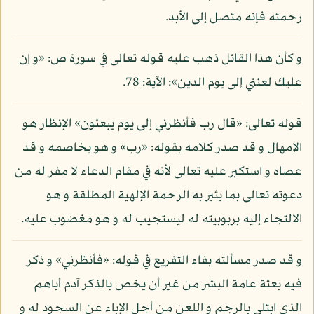
رحمته فإنه متصل إلى الأبد.
و كأن هذا القائل ذهب عليه قوله تعالى في سورة ص: «و إن
عليك لعنتي إلى يوم الدين»: الآية: 78.
قوله تعالى: «قال رب فأنظرني إلى يوم يبعثون» الإنظار هو
الإمهال و قد صدر كلامه بقوله: «رب» و هو يخاصمه و قد
عصاه و استكبر عليه تعالى لأنه في مقام الدعاء لا مفر له من
دعوته تعالى بما يثير به الرحمة الإلهية المطلقة و هو
الالتجاء إليه بربوبيته له ليستجيب له و هو مغضوب عليه.
و قد صدر مسألته بفاء التفريع في قوله: «فأنظرني» و ذكر
فيه بعثة عامة البشر من غير أن يخص بالذكر آدم أباهم
الذي ابتلي بالرجم و اللعن من أجل الإباء عن السجود له و