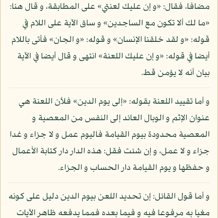
مضافا، فقال: «و إن عليك لعنتي» على المطابقة، و قال هنا:
«ما لك ألا تكون مع الساجدين» و ساق الآية على اللام في
قوله: «و لقد خلقنا الإنسان» و قوله: «و الجان» فأتى باللام
أيضا في قوله: «و إن عليك اللعنة» انتهى و قال أيضا في الآية
بيان أنه لا يؤمن قط.
و أما تقييد اللعنة بقوله: «إلى يوم الدين» فلأن اللعنة هي
عنوان الإثم و الوبال العائد إلى النفس من المعصية و
المعصية محدودة بيوم القيامة فاليوم عمل و لا جزاء و غدا
جزاء و لا عمل، و إن شئت فقل: هذه الدار دار كتابة الأعمال
و حفظها و يوم القيامة دار الحساب و الجزاء.
و أما قول القائل: إن تحديد اللعن بيوم الدين دليل على كونه
مغيا به مرفوعا فيه و فيما بعده فمما يدفعه ظاهر الآيات