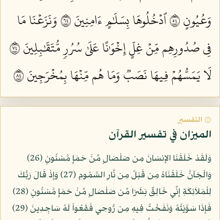
وَعُيُونٍ ٤٥
ٱدۡخُلُوهَا بِسَلَٰمٍ ءَامِنِينَ ٤٦
وَنَزَعۡنَا مَا
فِي صُدُورِهِم مِّنۡ غِلٍّ إِخۡوَٰنًا عَلَىٰ سُرُرٖ مُّتَقَٰبِلِينَ ٤٧
لَا يَمَسُّهُمۡ فِيهَا نَصَبٞ وَمَا هُم مِّنۡهَا بِمُخۡرَجِينَ ٤٨
۞ التفسير
الميزان في تفسير القرآن
وَلَقَدْ خَلَقْنَا الإِنسَانَ مِن صَلْصَالٍ مِّنْ حَمَإٍ مَّسْنُونٍ (26)
وَالْجَآنَّ خَلَقْنَاهُ مِن قَبْلُ مِن نَّارِ السَّمُومِ (27) وَإِذْ قَالَ رَبُّكَ
لِلْمَلاَئِكَةِ إِنِّي خَالِقٌ بَشَرًا مِّن صَلْصَالٍ مِّنْ حَمَإٍ مَّسْنُونٍ (28)
فَإِذَا سَوَّيْتُهُ وَنَفَخْتُ فِيهِ مِن رُّوحِي فَقَعُواْ لَهُ سَاجِدِينَ (29)