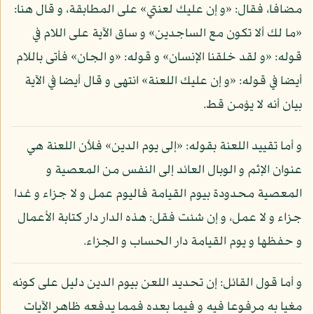
مضافا، فقال: «و إن عليك لعنتي» على المطابقة، و قال هنا:
«ما لك ألا تكون مع الساجدين» و ساق الآية على اللام في
قوله: «و لقد خلقنا الإنسان» و قوله: «و الجان» فأتى باللام
أيضا في قوله: «و إن عليك اللعنة» انتهى و قال أيضا في الآية
بيان أنه لا يؤمن قط.
و أما تقييد اللعنة بقوله: «إلى يوم الدين» فلأن اللعنة هي
عنوان الإثم و الوبال العائد إلى النفس من المعصية و
المعصية محدودة بيوم القيامة فاليوم عمل و لا جزاء و غدا
جزاء و لا عمل، و إن شئت فقل: هذه الدار دار كتابة الأعمال
و حفظها و يوم القيامة دار الحساب و الجزاء.
و أما قول القائل: إن تحديد اللعن بيوم الدين دليل على كونه
مغيا به مرفوعا فيه و فيما بعده فمما يدفعه ظاهر الآيات