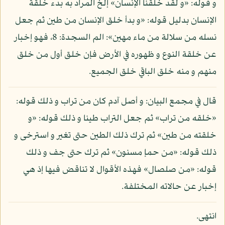
و قوله: «و لقد خلقنا الإنسان» إلخ المراد به بدء خلقة
الإنسان بدليل قوله: «و بدأ خلق الإنسان من طين ثم جعل
نسله من سلالة من ماء مهين»: الم السجدة: 8، فهو إخبار
عن خلقة النوع و ظهوره في الأرض فإن خلق أول من خلق
منهم و منه خلق الباقي خلق الجميع.
قال في مجمع البيان: و أصل آدم كان من تراب و ذلك قوله:
«خلقه من تراب» ثم جعل التراب طينا و ذلك قوله: «و
خلقته من طين» ثم ترك ذلك الطين حتى تغير و استرخى و
ذلك قوله: «من حمإ مسنون» ثم ترك حتى جف و ذلك
قوله: «من صلصال» فهذه الأقوال لا تناقض فيها إذ هي
إخبار عن حالاته المختلفة.
انتهى.