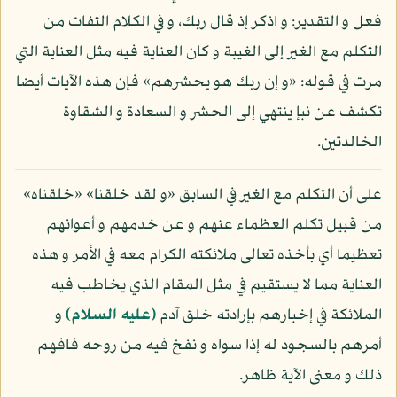
فعل و التقدير: و اذكر إذ قال ربك، و في الكلام التفات من
التكلم مع الغير إلى الغيبة و كان العناية فيه مثل العناية التي
مرت في قوله: «و إن ربك هو يحشرهم» فإن هذه الآيات أيضا
تكشف عن نبإ ينتهي إلى الحشر و السعادة و الشقاوة
الخالدتين.
على أن التكلم مع الغير في السابق «و لقد خلقنا» «خلقناه»
من قبيل تكلم العظماء عنهم و عن خدمهم و أعوانهم
تعظيما أي بأخذه تعالى ملائكته الكرام معه في الأمر و هذه
العناية مما لا يستقيم في مثل المقام الذي يخاطب فيه
الملائكة في إخبارهم بإرادته خلق آدم
(عليه السلام)
و
أمرهم بالسجود له إذا سواه و نفخ فيه من روحه فافهم
ذلك و معنى الآية ظاهر.