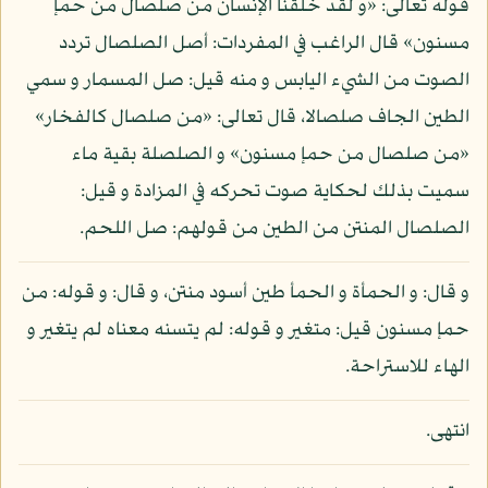
قوله تعالى: «و لقد خلقنا الإنسان من صلصال من حمإ
مسنون» قال الراغب في المفردات: أصل الصلصال تردد
الصوت من الشيء اليابس و منه قيل: صل المسمار و سمي
الطين الجاف صلصالا، قال تعالى: «من صلصال كالفخار»
«من صلصال من حمإ مسنون» و الصلصلة بقية ماء
سميت بذلك لحكاية صوت تحركه في المزادة و قيل:
الصلصال المنتن من الطين من قولهم: صل اللحم.
و قال: و الحمأة و الحمأ طين أسود منتن، و قال: و قوله: من
حمإ مسنون قيل: متغير و قوله: لم يتسنه معناه لم يتغير و
الهاء للاستراحة.
انتهى.