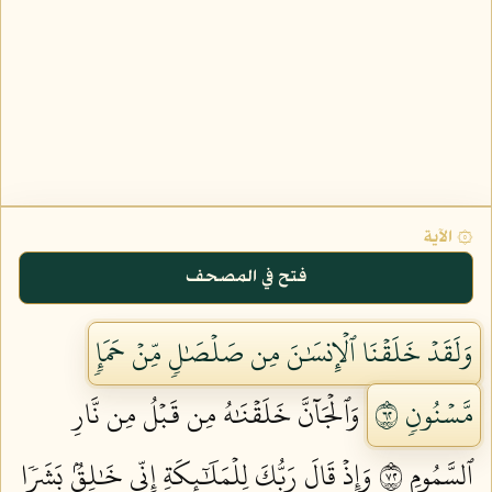
۞ الآية
فتح في المصحف
وَلَقَدۡ خَلَقۡنَا ٱلۡإِنسَٰنَ مِن صَلۡصَٰلٖ مِّنۡ حَمَإٖ
مَّسۡنُونٖ ٢٦
وَٱلۡجَآنَّ خَلَقۡنَٰهُ مِن قَبۡلُ مِن نَّارِ
ٱلسَّمُومِ ٢٧
وَإِذۡ قَالَ رَبُّكَ لِلۡمَلَٰٓئِكَةِ إِنِّي خَٰلِقُۢ بَشَرٗا