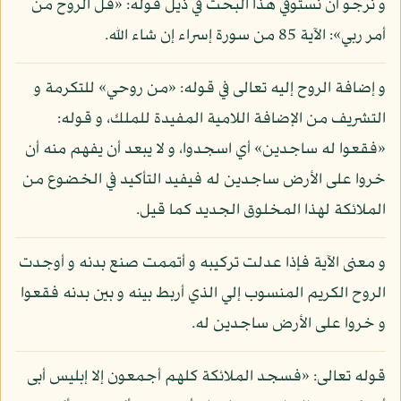
و نرجو أن نستوفي هذا البحث في ذيل قوله: «قل الروح من
أمر ربي»: الآية 85 من سورة إسراء إن شاء الله.
و إضافة الروح إليه تعالى في قوله: «من روحي» للتكرمة و
التشريف من الإضافة اللامية المفيدة للملك، و قوله:
«فقعوا له ساجدين» أي اسجدوا، و لا يبعد أن يفهم منه أن
خروا على الأرض ساجدين له فيفيد التأكيد في الخضوع من
الملائكة لهذا المخلوق الجديد كما قيل.
و معنى الآية فإذا عدلت تركيبه و أتممت صنع بدنه و أوجدت
الروح الكريم المنسوب إلي الذي أربط بينه و بين بدنه فقعوا
و خروا على الأرض ساجدين له.
قوله تعالى: «فسجد الملائكة كلهم أجمعون إلا إبليس أبى