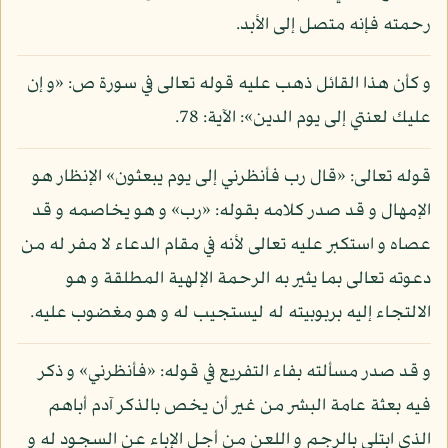
رحمته فإنه متصل إلى الأبد.
و كأن هذا القائل ذهب عليه قوله تعالى في سورة ص: «و إن
عليك لعنتي إلى يوم الدين»: الآية: 78.
قوله تعالى: «قال رب فأنظرني إلى يوم يبعثون» الإنظار هو
الإمهال و قد صدر كلامه بقوله: «رب» و هو يخاصمه و قد
عصاه و استكبر عليه تعالى لأنه في مقام الدعاء لا مفر له من
دعوته تعالى بما يثير به الرحمة الإلهية المطلقة و هو
الالتجاء إليه بربوبيته له ليستجيب له و هو مغضوب عليه.
و قد صدر مسألته بفاء التفريع في قوله: «فأنظرني» و ذكر
فيه بعثة عامة البشر من غير أن يخص بالذكر آدم أباهم
الذي ابتلي بالرجم و اللعن من أجل الإباء عن السجود له و