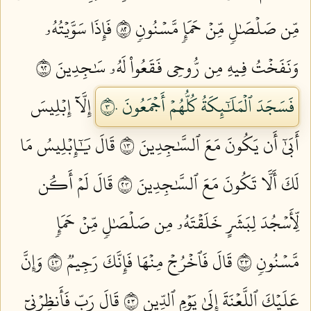
مِّن صَلۡصَٰلٖ مِّنۡ حَمَإٖ مَّسۡنُونٖ ٢٨
فَإِذَا سَوَّيۡتُهُۥ
وَنَفَخۡتُ فِيهِ مِن رُّوحِي فَقَعُواْ لَهُۥ سَٰجِدِينَ ٢٩
فَسَجَدَ ٱلۡمَلَٰٓئِكَةُ كُلُّهُمۡ أَجۡمَعُونَ ٣٠
إِلَّآ إِبۡلِيسَ
أَبَىٰٓ أَن يَكُونَ مَعَ ٱلسَّٰجِدِينَ ٣١
قَالَ يَٰٓإِبۡلِيسُ مَا
لَكَ أَلَّا تَكُونَ مَعَ ٱلسَّٰجِدِينَ ٣٢
قَالَ لَمۡ أَكُن
لِّأَسۡجُدَ لِبَشَرٍ خَلَقۡتَهُۥ مِن صَلۡصَٰلٖ مِّنۡ حَمَإٖ
مَّسۡنُونٖ ٣٣
قَالَ فَٱخۡرُجۡ مِنۡهَا فَإِنَّكَ رَجِيمٞ ٣٤
وَإِنَّ
عَلَيۡكَ ٱللَّعۡنَةَ إِلَىٰ يَوۡمِ ٱلدِّينِ ٣٥
قَالَ رَبِّ فَأَنظِرۡنِيٓ