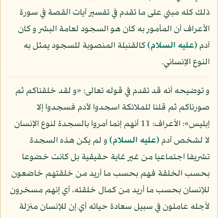
ذلك كله مبني على ما تقدم في تفسير آيات القصة في سورة
الأعراف أن المأمور به كان هو السجود لعامة البشر و كان
آدم
(عليه السلام)
كالقنبلة المنصوبة للسجود يمثل به
النوع الإنساني.
و توضيحه أنه قد تقدم في قوله تعالى: «و لقد خلقناكم ثم
صورناكم ثم قلنا للملائكة اسجدوا لآدم فسجدوا إلا
إبليس»: الأعراف: 11 أنهم إنما أمروا بالسجدة لنوع الإنسان
لا لشخص آدم
(عليه السلام)
و لم يكن هذه السجدة
تشريفا اجتماعيا من غير غاية حقيقية بل كانت خضوعا
بحسب الخلقة فهم بحسب ما أريد من خلقتهم خاضعون
للإنسان بحسب ما أريد من كمال خلقته، أي إنهم مسخرون
لأجله عاملون في سبيل سعادة حياته أي إن للإنسان منزلة