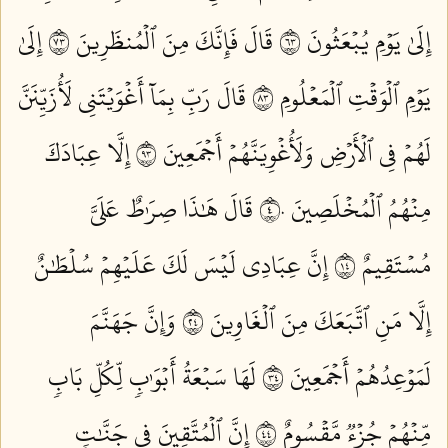
إِلَىٰ يَوۡمِ يُبۡعَثُونَ ٣٦
قَالَ فَإِنَّكَ مِنَ ٱلۡمُنظَرِينَ ٣٧
إِلَىٰ
يَوۡمِ ٱلۡوَقۡتِ ٱلۡمَعۡلُومِ ٣٨
قَالَ رَبِّ بِمَآ أَغۡوَيۡتَنِي لَأُزَيِّنَنَّ
لَهُمۡ فِي ٱلۡأَرۡضِ وَلَأُغۡوِيَنَّهُمۡ أَجۡمَعِينَ ٣٩
إِلَّا عِبَادَكَ
مِنۡهُمُ ٱلۡمُخۡلَصِينَ ٤٠
قَالَ هَٰذَا صِرَٰطٌ عَلَيَّ
مُسۡتَقِيمٌ ٤١
إِنَّ عِبَادِي لَيۡسَ لَكَ عَلَيۡهِمۡ سُلۡطَٰنٌ
إِلَّا مَنِ ٱتَّبَعَكَ مِنَ ٱلۡغَاوِينَ ٤٢
وَإِنَّ جَهَنَّمَ
لَمَوۡعِدُهُمۡ أَجۡمَعِينَ ٤٣
لَهَا سَبۡعَةُ أَبۡوَٰبٖ لِّكُلِّ بَابٖ
مِّنۡهُمۡ جُزۡءٞ مَّقۡسُومٌ ٤٤
إِنَّ ٱلۡمُتَّقِينَ فِي جَنَّٰتٖ