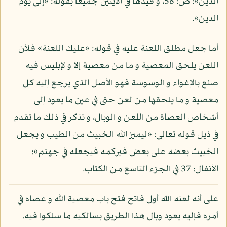
الدين»: ص: 58، و قيدها في الآيتين جميعا بقوله: «إلى يوم
الدين».
أما جعل مطلق اللعنة عليه في قوله: «عليك اللعنة» فلأن
اللعن يلحق المعصية و ما من معصية إلا و لإبليس فيه
صنع بالإغواء و الوسوسة فهو الأصل الذي يرجع إليه كل
معصية و ما يلحقها من لعن حتى في عين ما يعود إلى
أشخاص العصاة من اللعن و الوبال، و تذكر في ذلك ما تقدم
في ذيل قوله تعالى: «ليميز الله الخبيث من الطيب و يجعل
الخبيث بعضه على بعض فيركمه فيجعله في جهنم»:
الأنفال: 37 في الجزء التاسع من الكتاب.
على أنه لعنه الله أول فاتح فتح باب معصية الله و عصاه في
أمره فإليه يعود وبال هذا الطريق بسالكيه ما سلكوا فيه.