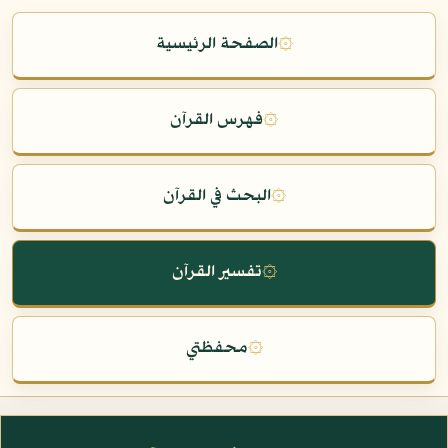
۞
الصفحة الرئيسية
۞
فهرس القرآن
۞
البحث في القرآن
۞
تفسير القرآن
۞
محفظتي