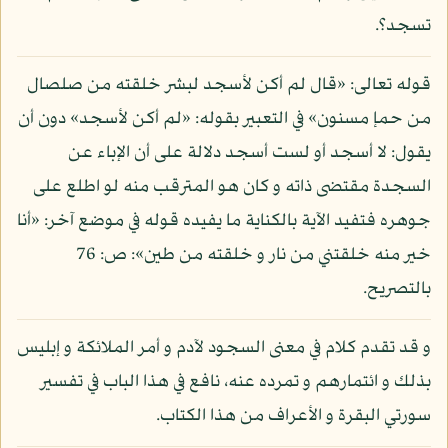
تسجد؟.
قوله تعالى: «قال لم أكن لأسجد لبشر خلقته من صلصال
من حمإ مسنون» في التعبير بقوله: «لم أكن لأسجد» دون أن
يقول: لا أسجد أو لست أسجد دلالة على أن الإباء عن
السجدة مقتضى ذاته و كان هو المترقب منه لو اطلع على
جوهره فتفيد الآية بالكناية ما يفيده قوله في موضع آخر: «أنا
خير منه خلقتني من نار و خلقته من طين»: ص: 76
بالتصريح.
و قد تقدم كلام في معنى السجود لآدم و أمر الملائكة و إبليس
بذلك و ائتمارهم و تمرده عنه، نافع في هذا الباب في تفسير
سورتي البقرة و الأعراف من هذا الكتاب.