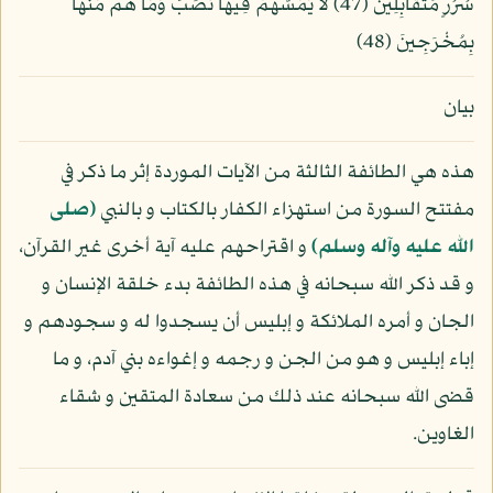
سُرُرٍ مُّتَقَابِلِينَ (47) لاَ يَمَسُّهُمْ فِيهَا نَصَبٌ وَمَا هُم مِّنْهَا
بِمُخْرَجِينَ (48)
بيان
هذه هي الطائفة الثالثة من الآيات الموردة إثر ما ذكر في
مفتتح السورة من استهزاء الكفار بالكتاب و بالنبي
(صلى
الله عليه وآله وسلم)
و اقتراحهم عليه آية أخرى غير القرآن،
و قد ذكر الله سبحانه في هذه الطائفة بدء خلقة الإنسان و
الجان و أمره الملائكة و إبليس أن يسجدوا له و سجودهم و
إباء إبليس و هو من الجن و رجمه و إغواءه بني آدم، و ما
قضى الله سبحانه عند ذلك من سعادة المتقين و شقاء
الغاوين.