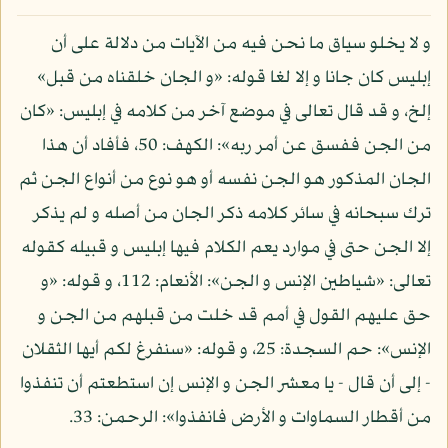
و لا يخلو سياق ما نحن فيه من الآيات من دلالة على أن
إبليس كان جانا و إلا لغا قوله: «و الجان خلقناه من قبل»
إلخ، و قد قال تعالى في موضع آخر من كلامه في إبليس: «كان
من الجن ففسق عن أمر ربه»: الكهف: 50، فأفاد أن هذا
الجان المذكور هو الجن نفسه أو هو نوع من أنواع الجن ثم
ترك سبحانه في سائر كلامه ذكر الجان من أصله و لم يذكر
إلا الجن حتى في موارد يعم الكلام فيها إبليس و قبيله كقوله
تعالى: «شياطين الإنس و الجن»: الأنعام: 112، و قوله: «و
حق عليهم القول في أمم قد خلت من قبلهم من الجن و
الإنس»: حم السجدة: 25، و قوله: «سنفرغ لكم أيها الثقلان
- إلى أن قال - يا معشر الجن و الإنس إن استطعتم أن تنفذوا
من أقطار السماوات و الأرض فانفذوا»: الرحمن: 33.