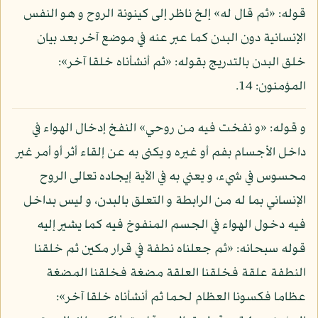
قوله: «ثم قال له» إلخ ناظر إلى كينونة الروح و هو النفس
الإنسانية دون البدن كما عبر عنه في موضع آخر بعد بيان
خلق البدن بالتدريج بقوله: «ثم أنشأناه خلقا آخر»:
المؤمنون: 14.
و قوله: «و نفخت فيه من روحي» النفخ إدخال الهواء في
داخل الأجسام بفم أو غيره و يكنى به عن إلقاء أثر أو أمر غير
محسوس في شيء، و يعني به في الآية إيجاده تعالى الروح
الإنساني بما له من الرابطة و التعلق بالبدن، و ليس بداخل
فيه دخول الهواء في الجسم المنفوخ فيه كما يشير إليه
قوله سبحانه: «ثم جعلناه نطفة في قرار مكين ثم خلقنا
النطفة علقة فخلقنا العلقة مضغة فخلقنا المضغة
عظاما فكسونا العظام لحما ثم أنشأناه خلقا آخر»: