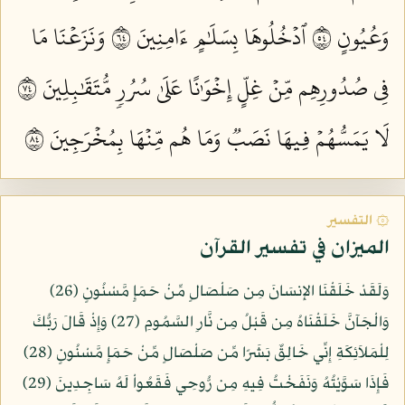
وَعُيُونٍ ٤٥
ٱدۡخُلُوهَا بِسَلَٰمٍ ءَامِنِينَ ٤٦
وَنَزَعۡنَا مَا
فِي صُدُورِهِم مِّنۡ غِلٍّ إِخۡوَٰنًا عَلَىٰ سُرُرٖ مُّتَقَٰبِلِينَ ٤٧
لَا يَمَسُّهُمۡ فِيهَا نَصَبٞ وَمَا هُم مِّنۡهَا بِمُخۡرَجِينَ ٤٨
۞ التفسير
الميزان في تفسير القرآن
وَلَقَدْ خَلَقْنَا الإِنسَانَ مِن صَلْصَالٍ مِّنْ حَمَإٍ مَّسْنُونٍ (26)
وَالْجَآنَّ خَلَقْنَاهُ مِن قَبْلُ مِن نَّارِ السَّمُومِ (27) وَإِذْ قَالَ رَبُّكَ
لِلْمَلاَئِكَةِ إِنِّي خَالِقٌ بَشَرًا مِّن صَلْصَالٍ مِّنْ حَمَإٍ مَّسْنُونٍ (28)
فَإِذَا سَوَّيْتُهُ وَنَفَخْتُ فِيهِ مِن رُّوحِي فَقَعُواْ لَهُ سَاجِدِينَ (29)