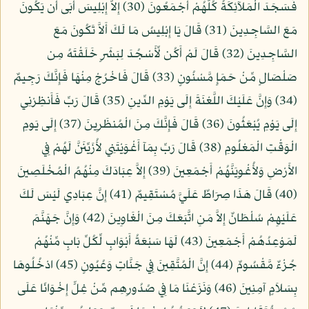
فَسَجَدَ الْمَلآئِكَةُ كُلُّهُمْ أَجْمَعُونَ (30) إِلاَّ إِبْلِيسَ أَبَى أَن يَكُونَ
مَعَ السَّاجِدِينَ (31) قَالَ يَا إِبْلِيسُ مَا لَكَ أَلاَّ تَكُونَ مَعَ
السَّاجِدِينَ (32) قَالَ لَمْ أَكُن لِّأَسْجُدَ لِبَشَرٍ خَلَقْتَهُ مِن
صَلْصَالٍ مِّنْ حَمَإٍ مَّسْنُونٍ (33) قَالَ فَاخْرُجْ مِنْهَا فَإِنَّكَ رَجِيمٌ
(34) وَإِنَّ عَلَيْكَ اللَّعْنَةَ إِلَى يَوْمِ الدِّينِ (35) قَالَ رَبِّ فَأَنظِرْنِي
إِلَى يَوْمِ يُبْعَثُونَ (36) قَالَ فَإِنَّكَ مِنَ الْمُنظَرِينَ (37) إِلَى يَومِ
الْوَقْتِ الْمَعْلُومِ (38) قَالَ رَبِّ بِمَآ أَغْوَيْتَنِي لأُزَيِّنَنَّ لَهُمْ فِي
الأَرْضِ وَلأُغْوِيَنَّهُمْ أَجْمَعِينَ (39) إِلاَّ عِبَادَكَ مِنْهُمُ الْمُخْلَصِينَ
(40) قَالَ هَذَا صِرَاطٌ عَلَيَّ مُسْتَقِيمٌ (41) إِنَّ عِبَادِي لَيْسَ لَكَ
عَلَيْهِمْ سُلْطَانٌ إِلاَّ مَنِ اتَّبَعَكَ مِنَ الْغَاوِينَ (42) وَإِنَّ جَهَنَّمَ
لَمَوْعِدُهُمْ أَجْمَعِينَ (43) لَهَا سَبْعَةُ أَبْوَابٍ لِّكُلِّ بَابٍ مِّنْهُمْ
جُزْءٌ مَّقْسُومٌ (44) إِنَّ الْمُتَّقِينَ فِي جَنَّاتٍ وَعُيُونٍ (45) ادْخُلُوهَا
بِسَلاَمٍ آمِنِينَ (46) وَنَزَعْنَا مَا فِي صُدُورِهِم مِّنْ غِلٍّ إِخْوَانًا عَلَى