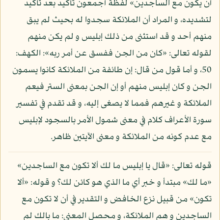
أن يكون مع الساجدين» لفظة أجمعون تأكيد بعد تأكيد
لتشديده، و المراد أن الملائكة سجدوا له بحيث لم يبق
منهم أحد و قد استثنى من ذلك إبليس و لم يكن منهم
لقوله تعالى: «كان من الجن ففسق عن أمر ربه»: الكهف:
50، و أما قول من قال: إن طائفة من الملائكة كانوا يسمون
الجن و كان إبليس منهم أو إن الجن بمعنى الستر فيعم
الملائكة و غيرهم فمما لا يصغى إليه، و قد تقدم في تفسير
سورة الأعراف كلام في معنى شمول الأمر بالسجود لإبليس
مع عدم كونه من الملائكة و معنى الآيتين ظاهر.
قوله تعالى: «قال يا إبليس ما لك ألا تكون مع الساجدين»
«ما لك» مبتدأ و خبر أي ما الذي هو كائن لك؟ و قوله: «ألا
تكون» من قبيل نزع الخافض و التقدير في أن لا تكون مع
الساجدين و هم الملائكة، و محصل المعنى: ما بالك لم