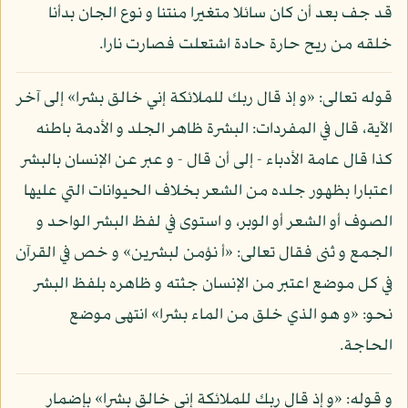
قد جف بعد أن كان سائلا متغيرا منتنا و نوع الجان بدأنا
خلقه من ريح حارة حادة اشتعلت فصارت نارا.
قوله تعالى: «و إذ قال ربك للملائكة إني خالق بشرا» إلى آخر
الآية، قال في المفردات: البشرة ظاهر الجلد و الأدمة باطنه
كذا قال عامة الأدباء - إلى أن قال - و عبر عن الإنسان بالبشر
اعتبارا بظهور جلده من الشعر بخلاف الحيوانات التي عليها
الصوف أو الشعر أو الوبر، و استوى في لفظ البشر الواحد و
الجمع و ثنى فقال تعالى: «أ نؤمن لبشرين» و خص في القرآن
في كل موضع اعتبر من الإنسان جثته و ظاهره بلفظ البشر
نحو: «و هو الذي خلق من الماء بشرا» انتهى موضع
الحاجة.
و قوله: «و إذ قال ربك للملائكة إني خالق بشرا» بإضمار