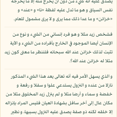
يصدق عليه أنه شيء من دون أن يخرج منه إلا ما يخرجه
نفس السياق و هو ما تدل عليه لفظة «نا» و «عند» و
«خزائن» و ما عدا ذلك مما يرى و لا يرى مشمول للعام.
فشخص زيد مثلا و هو فرد إنساني من الشيء و نوع من
الإنسان أيضا الموجود في الخارج بأفراده من الشيء و الآية
تثبت لذلك خزائن عند الله سبحانه فلننظر ما معنى كون زيد
مثلا له خزائن عند الله؟.
و الذي يسهل الأمر فيه أنه تعالى يعد هذا الشيء المذكور
نازلا من عنده و النزول يستدعي علوا و سفلا و رفعة و
خفضة و سماء و أرضا مثلا و لم ينزل زيد المخلوق مثلا من
مكان عال إلى آخر سافل بشهادة العيان فليس المراد بإنزاله
إلا خلقه لكنه ذو صفة يصدق عليه النزول بسببها، و نظير