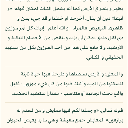
يظهر و ينمو في الأرض كما أنه يشمل النبات لمكان قوله: «و
أنبتنا» دون أن يقال: أخرجنا أو خلقنا و قد جيء بمن و
ظاهرها التبعيض فالمراد - و الله أعلم - إنبات كل أمر موزون
ذي ثقل مادي يمكن أن يزيد و ينقص من الأجسام النباتية و
الأرضية، و لا مانع على هذا من أخذ الموزون بكل من معنييه
الحقيقي و الكنائي.
و المعنى: و الأرض بسطناها و طرحنا فيها جبالا ثابتة
لتسكنها من الميد و أنبتنا فيها من كل شيء موزون - ثقيل
واقع تحت الجاذبة أو متناسب - مقدارا تقتضيه الحكمة.
قوله تعالى: «و جعلنا لكم فيها معايش و من لستم له
برازقين» المعايش جمع معيشة و هي ما به يعيش الحيوان