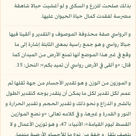
بذلك صلحت للزرع و السكنى و لو أغشيت حبالا شاهقة
مضرسة لفقدت كمال حياة الحيوان عليها.
و الرواسي صفة محذوفة الموصوف و التقدير و ألقينا فيها
جبالا رواسي و هو جمع راسية بمعنى الثابتة إشارة إلى ما
وقع في غير هذا الموضع أنها تمنع الأرض من الميدان كما
قال: «و ألقى في الأرض رواسي أن تميد بكم»: النحل: 15.
و الموزون من الوزن و هو تقدير الأجسام من جهة ثقلها ثم
عمم لكل تقدير لكل ما يمكن أن يتقدر بوجه كتقدير الطول
بالشبر و الذراع و نحو ذلك و تقدير الحجم و تقدير الحرارة و
النور و القدرة و غيرها، و في كلامه تعالى: «و نضع الموازين
القسط ليوم القيامة»: الأنبياء: 47، و هو توزين الأعمال و لا
يتصف بثقل و خفة من نوع ما للأجسام الأرضية منهما.