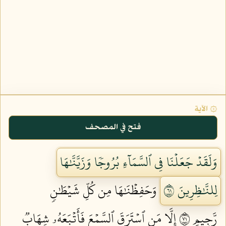
۞ الآية
فتح في المصحف
وَلَقَدۡ جَعَلۡنَا فِي ٱلسَّمَآءِ بُرُوجٗا وَزَيَّنَّٰهَا
لِلنَّٰظِرِينَ ١٦
وَحَفِظۡنَٰهَا مِن كُلِّ شَيۡطَٰنٖ
رَّجِيمٍ ١٧
إِلَّا مَنِ ٱسۡتَرَقَ ٱلسَّمۡعَ فَأَتۡبَعَهُۥ شِهَابٞ