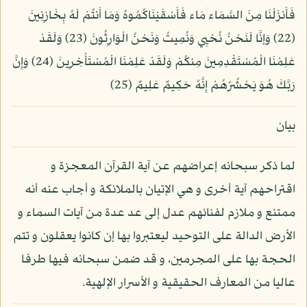
فَأَنزَلْنَا مِنَ السَّمَاء مَاء فَأَسْقَيْنَاكُمُوهُ وَمَا أَنتُمْ لَهُ بِخَازِنِينَ
(22) وَإنَّا لَنَحْنُ نُحْيِي وَنُمِيتُ وَنَحْنُ الْوَارِثُونَ (23) وَلَقَدْ
عَلِمْنَا الْمُسْتَقْدِمِينَ مِنكُمْ وَلَقَدْ عَلِمْنَا الْمُسْتَأْخِرِينَ (24) وَإِنَّ
رَبَّكَ هُوَ يَحْشُرُهُمْ إِنَّهُ حَكِيمٌ عَلِيمٌ (25)
بيان
لما ذكر سبحانه إعراضهم عن آية القرآن المعجزة و
اقتراحهم آية أخرى و هي الإتيان بالملائكة و أجاب عنه أنه
ممتنع و ملازم لفنائهم عدل إلى عد عدة من آيات السماء و
الأرض الدالة على التوحيد ليعتبروا بها إن كانوا يعقلون و تتم
الحجة بها على المجرمين، و قد ضمن سبحانه فيها طرفا
عاليا من المعارف الحقيقية و الأسرار الإلهية.