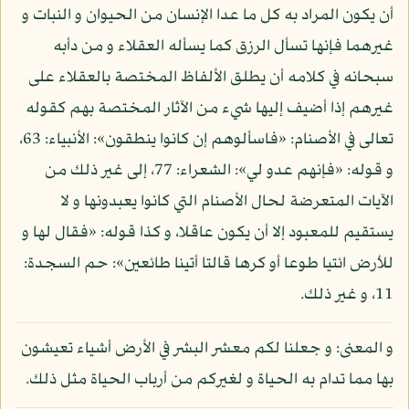
أن يكون المراد به كل ما عدا الإنسان من الحيوان و النبات و
غيرهما فإنها تسأل الرزق كما يسأله العقلاء و من دأبه
سبحانه في كلامه أن يطلق الألفاظ المختصة بالعقلاء على
غيرهم إذا أضيف إليها شيء من الآثار المختصة بهم كقوله
تعالى في الأصنام: «فاسألوهم إن كانوا ينطقون»: الأنبياء: 63،
و قوله: «فإنهم عدو لي»: الشعراء: 77، إلى غير ذلك من
الآيات المتعرضة لحال الأصنام التي كانوا يعبدونها و لا
يستقيم للمعبود إلا أن يكون عاقلا، و كذا قوله: «فقال لها و
للأرض ائتيا طوعا أو كرها قالتا أتينا طائعين»: حم السجدة:
11، و غير ذلك.
و المعنى: و جعلنا لكم معشر البشر في الأرض أشياء تعيشون
بها مما تدام به الحياة و لغيركم من أرباب الحياة مثل ذلك.