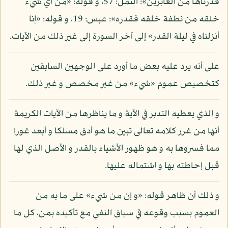
قدرناها من الغابرين»: النمل: 57، و قوله: «من أي شيء
خلقه من نطفة خلقه فقدره»: عبس: 19، و قوله: «إنا
أنزلناه في ليلة القدر» إلى آخر السورة إلى غير ذلك من الآيات.
على أنه يرد عليه بعض ما أورد على الوجهين السابقين
كتخصيص عموم «شيء» من غير مخصص و غير ذلك.
و الذي يعطيه التدبر في الآية و ما يناظرها من الآيات الكريمة
أنها من غرر كلامه تعالى تبين ما هو أدق مسلكا و أبعد غورا
مما فسروها به و هو ظهور الأشياء بالقدر و الأصل الذي لها
قبل إحاطته بها و اشتماله عليها.
و ذلك أن ظاهر قوله: «و إن من شيء» على ما به من
العموم بسبب وقوعه في سياق النفي مع تأكيده بمن، كل ما