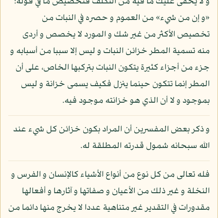
و لا يخفى عليك ما فيه من التكلف فتخصيص ما في قوله:
«و إن من شيء» من العموم و حصره في النبات من
تخصيص الأكثر من غير شك و المورد لا يخصص و أردى
منه تسمية المطر خزائن النبات و ليس إلا سببا من أسبابه و
جزء من أجزاء كثيرة يتكون النبات بتركبها الخاص، على أن
المطر إنما تتكون حينما ينزل فكيف يسمى خزانة و ليس
بموجود و لا أن الذي هو خزانته موجود فيه.
و ذكر بعض المفسرين أن المراد بكون خزائن كل شيء عند
الله سبحانه شمول قدرته المطلقة له.
فله تعالى من كل نوع من أنواع الأشياء كالإنسان و الفرس و
النخلة و غير ذلك من الأعيان و صفاتها و آثارها و أفعالها
مقدورات في التقدير غير متناهية عددا لا يخرج منها دائما من