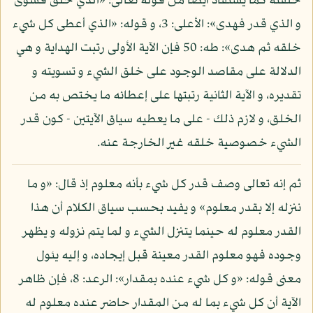
خلقته كما يستفاد أيضا من قوله تعالى: «الذي خلق فسوى
و الذي قدر فهدى»: الأعلى: 3، و قوله: «الذي أعطى كل شيء
خلقه ثم هدى»: طه: 50 فإن الآية الأولى رتبت الهداية و هي
الدلالة على مقاصد الوجود على خلق الشيء و تسويته و
تقديره، و الآية الثانية رتبتها على إعطائه ما يختص به من
الخلق، و لازم ذلك - على ما يعطيه سياق الآيتين - كون قدر
الشيء خصوصية خلقه غير الخارجة عنه.
ثم إنه تعالى وصف قدر كل شيء بأنه معلوم إذ قال: «و ما
ننزله إلا بقدر معلوم» و يفيد بحسب سياق الكلام أن هذا
القدر معلوم له حينما يتنزل الشيء و لما يتم نزوله و يظهر
وجوده فهو معلوم القدر معينة قبل إيجاده، و إليه يئول
معنى قوله: «و كل شيء عنده بمقدار»: الرعد: 8، فإن ظاهر
الآية أن كل شيء بما له من المقدار حاضر عنده معلوم له