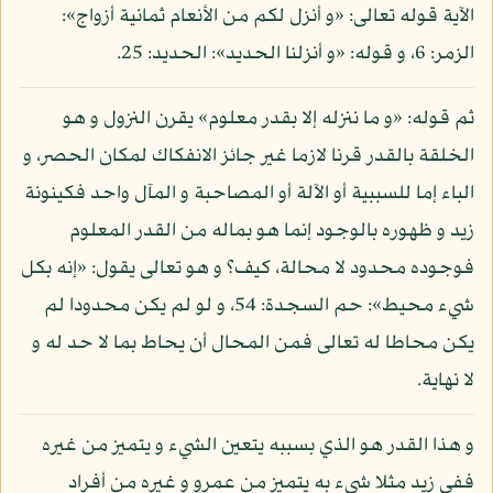
الآية قوله تعالى: «و أنزل لكم من الأنعام ثمانية أزواج»:
الزمر: 6، و قوله: «و أنزلنا الحديد»: الحديد: 25.
ثم قوله: «و ما ننزله إلا بقدر معلوم» يقرن النزول و هو
الخلقة بالقدر قرنا لازما غير جائز الانفكاك لمكان الحصر، و
الباء إما للسببية أو الآلة أو المصاحبة و المآل واحد فكينونة
زيد و ظهوره بالوجود إنما هو بماله من القدر المعلوم
فوجوده محدود لا محالة، كيف؟ و هو تعالى يقول: «إنه بكل
شيء محيط»: حم السجدة: 54، و لو لم يكن محدودا لم
يكن محاطا له تعالى فمن المحال أن يحاط بما لا حد له و
لا نهاية.
و هذا القدر هو الذي بسببه يتعين الشيء و يتميز من غيره
ففي زيد مثلا شيء به يتميز من عمرو و غيره من أفراد