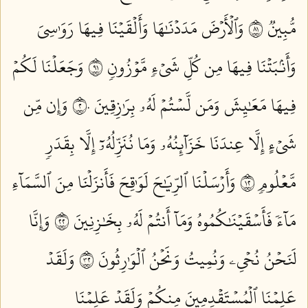
مُّبِينٞ ١٨
وَٱلۡأَرۡضَ مَدَدۡنَٰهَا وَأَلۡقَيۡنَا فِيهَا رَوَٰسِيَ
وَأَنۢبَتۡنَا فِيهَا مِن كُلِّ شَيۡءٖ مَّوۡزُونٖ ١٩
وَجَعَلۡنَا لَكُمۡ
فِيهَا مَعَٰيِشَ وَمَن لَّسۡتُمۡ لَهُۥ بِرَٰزِقِينَ ٢٠
وَإِن مِّن
شَيۡءٍ إِلَّا عِندَنَا خَزَآئِنُهُۥ وَمَا نُنَزِّلُهُۥٓ إِلَّا بِقَدَرٖ
مَّعۡلُومٖ ٢١
وَأَرۡسَلۡنَا ٱلرِّيَٰحَ لَوَٰقِحَ فَأَنزَلۡنَا مِنَ ٱلسَّمَآءِ
مَآءٗ فَأَسۡقَيۡنَٰكُمُوهُ وَمَآ أَنتُمۡ لَهُۥ بِخَٰزِنِينَ ٢٢
وَإِنَّا
لَنَحۡنُ نُحۡيِۦ وَنُمِيتُ وَنَحۡنُ ٱلۡوَٰرِثُونَ ٢٣
وَلَقَدۡ
عَلِمۡنَا ٱلۡمُسۡتَقۡدِمِينَ مِنكُمۡ وَلَقَدۡ عَلِمۡنَا