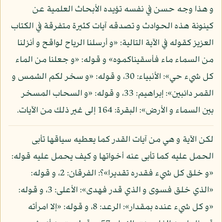
و هذا وجه حسن في نفسه تؤيده الأبحاث العلمية عن
كينونة هذه الحوادث و تصدقه آيات كثيرة متفرقة في الكتاب
العزيز كقوله في الآية التالية: «و أرسلنا الرياح لواقح و أنزلنا
من السماء ماء فأسقيناكموه» و قوله: «و جعلنا من الماء
كل شيء حي»: الأنبياء: 30، و قوله: «و سخر لكم الشمس و
القمر دائبين»: إبراهيم: 33، و قوله: «و السحاب المسخر
بين السماء و الأرض»: البقرة: 164 إلى غير ذلك من الآيات.
لكن الآية و هي من آيات القدر كما يعطيه سياقها تأبى
الحمل عليه كما تأبى عنه أخواتها و كيف يحمل عليه قوله:
«و خلق كل شيء فقدره تقديرا»؟: الفرقان: 2، و قوله:
«الذي خلق فسوى و الذي قدر فهدى»: الأعلى: 3، و قوله:
«و كل شيء عنده بمقدار»: الرعد: 8، و قوله: «إلا امرأته