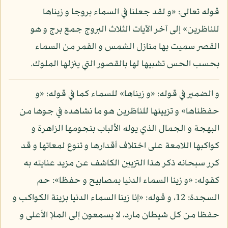
قوله تعالى: «و لقد جعلنا في السماء بروجا و زيناها
للناظرين» إلى آخر الآيات الثلاث البروج جمع برج و هو
القصر سميت بها منازل الشمس و القمر من السماء
بحسب الحس تشبيها لها بالقصور التي ينزلها الملوك.
و الضمير في قوله: «و زيناها» للسماء كما في قوله: «و
حفظناها» و تزيينها للناظرين هو ما نشاهده في جوها من
البهجة و الجمال الذي يوله الألباب بنجومها الزاهرة و
كواكبها اللامعة على اختلاف أقدارها و تنوع لمعاتها و قد
كرر سبحانه ذكر هذا التزيين الكاشف عن مزيد عنايته به
كقوله: «و زينا السماء الدنيا بمصابيح و حفظا»: حم
السجدة: 12، و قوله: «إنا زينا السماء الدنيا بزينة الكواكب و
حفظا من كل شيطان مارد، لا يسمعون إلى الملإ الأعلى و