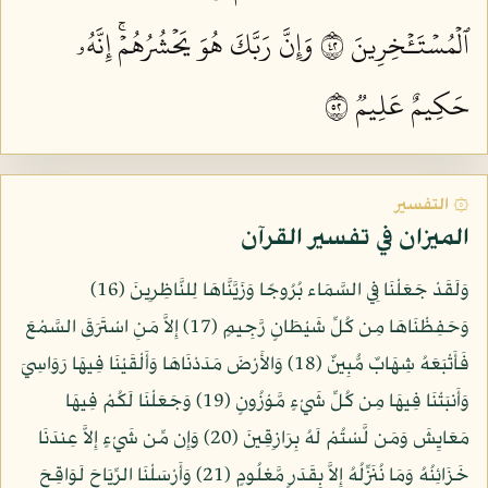
ٱلۡمُسۡتَـٔۡخِرِينَ ٢٤
وَإِنَّ رَبَّكَ هُوَ يَحۡشُرُهُمۡۚ إِنَّهُۥ
حَكِيمٌ عَلِيمٞ ٢٥
۞ التفسير
الميزان في تفسير القرآن
وَلَقَدْ جَعَلْنَا فِي السَّمَاء بُرُوجًا وَزَيَّنَّاهَا لِلنَّاظِرِينَ (16)
وَحَفِظْنَاهَا مِن كُلِّ شَيْطَانٍ رَّجِيمٍ (17) إِلاَّ مَنِ اسْتَرَقَ السَّمْعَ
فَأَتْبَعَهُ شِهَابٌ مُّبِينٌ (18) وَالأَرْضَ مَدَدْنَاهَا وَأَلْقَيْنَا فِيهَا رَوَاسِيَ
وَأَنبَتْنَا فِيهَا مِن كُلِّ شَيْءٍ مَّوْزُونٍ (19) وَجَعَلْنَا لَكُمْ فِيهَا
مَعَايِشَ وَمَن لَّسْتُمْ لَهُ بِرَازِقِينَ (20) وَإِن مِّن شَيْءٍ إِلاَّ عِندَنَا
خَزَائِنُهُ وَمَا نُنَزِّلُهُ إِلاَّ بِقَدَرٍ مَّعْلُومٍ (21) وَأَرْسَلْنَا الرِّيَاحَ لَوَاقِحَ