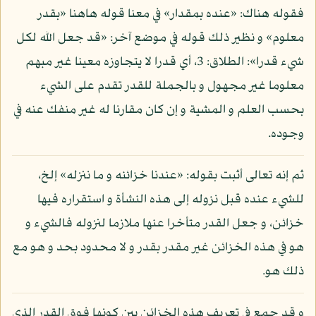
فقوله هناك: «عنده بمقدار» في معنا قوله هاهنا «بقدر
معلوم» و نظير ذلك قوله في موضع آخر: «قد جعل الله لكل
شيء قدرا»: الطلاق: 3، أي قدرا لا يتجاوزه معينا غير مبهم
معلوما غير مجهول و بالجملة للقدر تقدم على الشيء
بحسب العلم و المشية و إن كان مقارنا له غير منفك عنه في
وجوده.
ثم إنه تعالى أثبت بقوله: «عندنا خزائنه و ما ننزله» إلخ،
للشيء عنده قبل نزوله إلى هذه النشأة و استقراره فيها
خزائن، و جعل القدر متأخرا عنها ملازما لنزوله فالشيء و
هو في هذه الخزائن غير مقدر بقدر و لا محدود بحد و هو مع
ذلك هو.
و قد جمع في تعريف هذه الخزائن بين كونها فوق القدر الذي