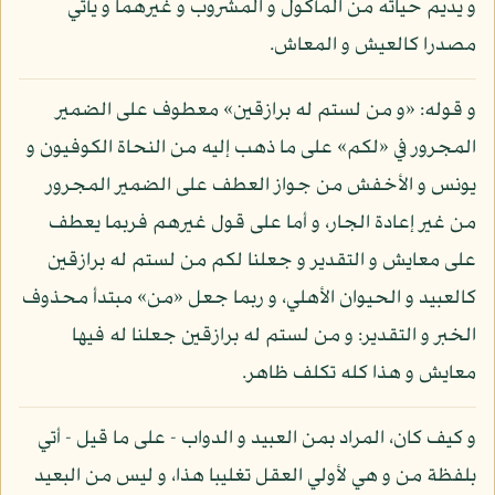
و يديم حياته من المأكول و المشروب و غيرهما و يأتي
مصدرا كالعيش و المعاش.
و قوله: «و من لستم له برازقين» معطوف على الضمير
المجرور في «لكم» على ما ذهب إليه من النحاة الكوفيون و
يونس و الأخفش من جواز العطف على الضمير المجرور
من غير إعادة الجار، و أما على قول غيرهم فربما يعطف
على معايش و التقدير و جعلنا لكم من لستم له برازقين
كالعبيد و الحيوان الأهلي، و ربما جعل «من» مبتدأ محذوف
الخبر و التقدير: و من لستم له برازقين جعلنا له فيها
معايش و هذا كله تكلف ظاهر.
و كيف كان، المراد بمن العبيد و الدواب - على ما قيل - أتي
بلفظة من و هي لأولي العقل تغليبا هذا، و ليس من البعيد