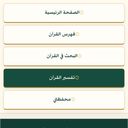
۞
الصفحة الرئيسية
۞
فهرس القرآن
۞
البحث في القرآن
۞
تفسير القرآن
۞
محفظتي