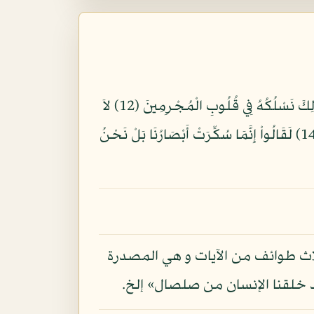
وَلَقَدْ أَرْسَلْنَا مِن قَبْلِكَ فِي شِيَعِ الأَوَّلِينَ (10) وَمَا يَأْتِيهِم مِّن رَّسُولٍ إِلاَّ كَانُواْ بِهِ يَسْتَهْزِؤُونَ (11) كَذَلِكَ نَسْلُكُهُ فِي قُلُوبِ الْمُجْرِمِينَ (12) لاَ
يُؤْمِنُونَ بِهِ وَقَدْ خَلَتْ سُنَّةُ الأَوَّلِينَ (13) وَلَوْ فَتَحْنَا عَلَيْهِم بَابًا مِّنَ السَّمَاء فَظَلُّواْ فِيهِ يَعْرُجُونَ (14) لَقَالُواْ إِنَّمَا سُكِّرَتْ أَبْصَارُنَا بَلْ نَحْنُ
بثلاث طوائف من الآيات و هي المصدرة
قد خلقنا الإنسان من صلصال» إلخ.