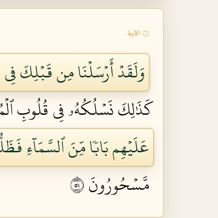
۞ الآية
وَلَقَدۡ أَرۡسَلۡنَا مِن قَبۡلِكَ فِي شِي
كَذَٰلِكَ نَسۡلُكُهُۥ فِي قُلُوبِ ٱلۡمُج
عَلَيۡهِم بَابٗا مِّنَ ٱلسَّمَآءِ فَظَلُّ
مَّسۡحُورُونَ ١٥