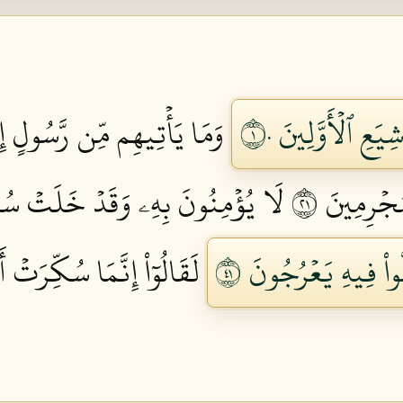
َعِ ٱلۡأَوَّلِينَ ١٠
وَمَا يَأۡتِيهِم مِّن رَّسُولٍ إِلّ
ۡرِمِينَ ١٢
لَا يُؤۡمِنُونَ بِهِۦ وَقَدۡ خَلَتۡ سُنَّةُ 
واْ فِيهِ يَعۡرُجُونَ ١٤
لَقَالُوٓاْ إِنَّمَا سُكِّرَتۡ أ