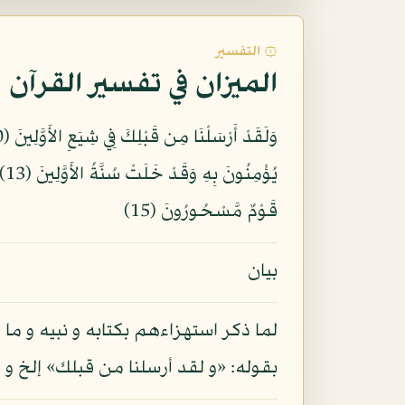
۞ التفسير
الميزان في تفسير القرآن
قَوْمٌ مَّسْحُورُونَ (15)
بيان
لما ذكر استهزاءهم بكتابه و نبيه و ما
بقوله: «و لقد أرسلنا من قبلك» إلخ و 