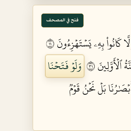
فتح في المصحف
َا كَانُواْ بِهِۦ يَسۡتَهۡزِءُونَ ١١
ٱلۡأَوَّلِينَ ١٣
وَلَوۡ فَتَحۡنَا
َبۡصَٰرُنَا بَلۡ نَحۡنُ قَوۡمٞ