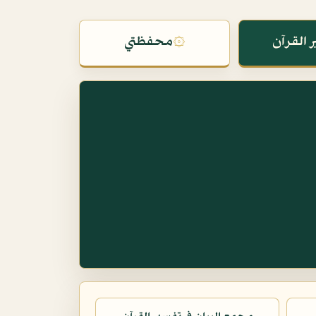
 القرآن
۞
محفظتي