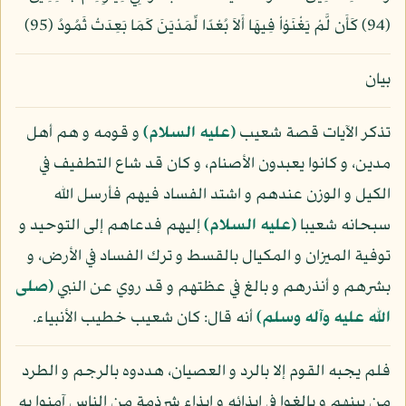
(94) كَأَن لَّمْ يَغْنَوْاْ فِيهَا أَلاَ بُعْدًا لِّمَدْيَنَ كَمَا بَعِدَتْ ثَمُودُ (95)
بيان
تذكر الآيات قصة شعيب
(عليه السلام)
و قومه و هم أهل
مدين، و كانوا يعبدون الأصنام، و كان قد شاع التطفيف في
الكيل و الوزن عندهم و اشتد الفساد فيهم فأرسل الله
سبحانه شعيبا
(عليه السلام)
إليهم فدعاهم إلى التوحيد و
توفية الميزان و المكيال بالقسط و ترك الفساد في الأرض، و
بشرهم و أنذرهم و بالغ في عظتهم و قد روي عن النبي
(صلى
الله عليه وآله وسلم)
أنه قال: كان شعيب خطيب الأنبياء.
فلم يجبه القوم إلا بالرد و العصيان، هددوه بالرجم و الطرد
من بينهم و بالغوا في إيذائه و إيذاء شرذمة من الناس آمنوا به