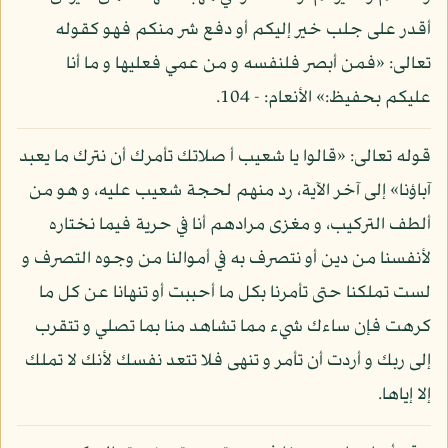
أقدر على جلب خير إليكم أو دفع شر منكم فهو كقوله
تعالى: «فمن أبصر فلنفسه و من عمي فعليها و ما أنا
عليكم بحفيظ:» الأنعام: - 104.
قوله تعالى: «قالوا يا شعيب أ صلاتك تأمرك أن نترك ما يعبد
آباؤنا» إلى آخر الآية، رد منهم لحجة شعيب عليه، و هو من
ألطف التركيب، و مغزى مرادهم أنا في حرية فيما نختاره
لأنفسنا من دين أو نتصرف به في أموالنا من وجوه التصرف و
لست تملكنا حتى تأمرنا بكل ما أحببت أو تنهانا عن كل ما
كرهت فإن ساءك شيء مما تشاهد منا بما تصلي و تتقرب
إلى ربك و أردت أن تأمر و تنهى فلا تتعد نفسك لأنك لا تملك
إلا إياها.