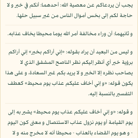
يجب أن يردعاكم عن معصية الله: أحدهما: أنكم في خير و لا
حاجة لكم إلى بخس أموال الناس من غير سبيل حلها.
و ثانيهما: أن وراء مخالفة أمر الله يوما محيطا يخاف عذابه.
و ليس من البعيد أن يراد بقوله: «إني أراكم بخير» إني أراكم
برؤية خير أي أنظر إليكم نظر الناصح المشفق الذي لا
يصاحب نظره إلا الخير و لا يريد بكم غير السعادة، و على هذا
يكون قوله: «و إني أخاف عليكم عذاب يوم محيط» كعطف
التفسير بالنسبة إليه.
و قوله: «و إني أخاف عليكم عذاب يوم محيط» يشير به إلى
يوم القيامة أو يوم نزول عذاب الاستئصال و معنى كون اليوم
- و هو يوم القضاء بالعذاب - محيطا أنه لا مخرج منه و لا