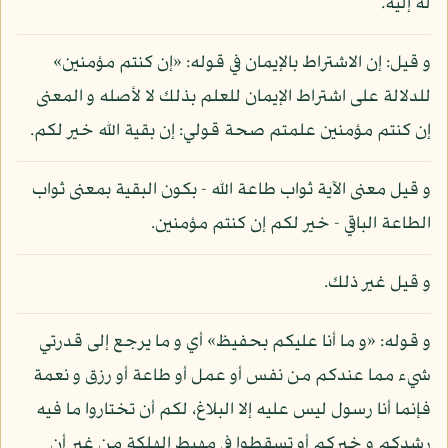
له إليه.
و قيل: إن الاشتراط بالإيمان في قوله: «إن كنتم مؤمنين»
للدلالة على اشتراط الإيمان للعلم بذلك لا لأصله و المعنى
إن كنتم مؤمنين علمتم صحة قولي: إن بقية الله خير لكم.
و قيل معنى الآية ثواب طاعة الله - بكون البقية بمعنى ثواب
الطاعة الباقي - خير لكم إن كنتم مؤمنين.
و قيل غير ذلك.
و قوله: «و ما أنا عليكم بحفيظ» أي و ما يرجع إلى قدرتي
شيء مما عندكم من نفس أو عمل أو طاعة أو رزق و نعمة
فإنما أنا رسول ليس عليه إلا البلاغ، لكم أن تختاروا ما فيه
رشدكم و خيركم أو تسقطوا في مهبط الهلكة من غير أن