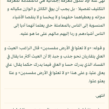
نهى عنه أولا لتكون معرفة إجمالية هي كالمقدمة لمعرفة
التكليف تفصيلا - بل يجب أن يوفي الكائل و الوازن مكياله و
ميزانه و يعطياهما حقهما و لا يبخسا و لا ينقصا الأشياء
المنسوبة إلى الناس بالمعاملة حتى يعلما أنهما أديا إلى
الناس أشياءهم و ردا إليهم مالهم على ما هو عليه.
و قوله: «و لا تعثوا في الأرض مفسدين» قال الراغب: العيث و
العثي يتقاربان نحو جذب و جبذ إلا أن العيث أكثر ما يقال في
الفساد الذي يدرك حسا و العثي فيما يدرك حكما يقال: عثي
يعثى عثيا، و على هذا «و لا تعثوا في الأرض مفسدين» و عثا
يعثو عثوا.
انتهى.