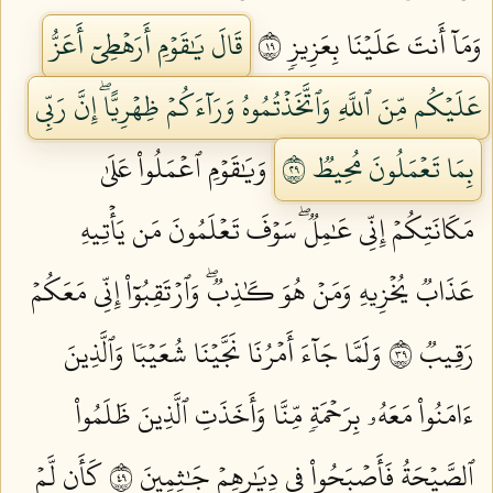
وَمَآ أَنتَ عَلَيۡنَا بِعَزِيزٖ ٩١
قَالَ يَٰقَوۡمِ أَرَهۡطِيٓ أَعَزُّ
عَلَيۡكُم مِّنَ ٱللَّهِ وَٱتَّخَذۡتُمُوهُ وَرَآءَكُمۡ ظِهۡرِيًّاۖ إِنَّ رَبِّي
بِمَا تَعۡمَلُونَ مُحِيطٞ ٩٢
وَيَٰقَوۡمِ ٱعۡمَلُواْ عَلَىٰ
مَكَانَتِكُمۡ إِنِّي عَٰمِلٞۖ سَوۡفَ تَعۡلَمُونَ مَن يَأۡتِيهِ
عَذَابٞ يُخۡزِيهِ وَمَنۡ هُوَ كَٰذِبٞۖ وَٱرۡتَقِبُوٓاْ إِنِّي مَعَكُمۡ
رَقِيبٞ ٩٣
وَلَمَّا جَآءَ أَمۡرُنَا نَجَّيۡنَا شُعَيۡبٗا وَٱلَّذِينَ
ءَامَنُواْ مَعَهُۥ بِرَحۡمَةٖ مِّنَّا وَأَخَذَتِ ٱلَّذِينَ ظَلَمُواْ
ٱلصَّيۡحَةُ فَأَصۡبَحُواْ فِي دِيَٰرِهِمۡ جَٰثِمِينَ ٩٤
كَأَن لَّمۡ