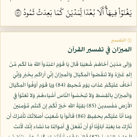
يَغۡنَوۡاْ فِيهَآۗ أَلَا بُعۡدٗا لِّمَدۡيَنَ كَمَا بَعِدَتۡ ثَمُودُ ٩٥
۞ التفسير
الميزان في تفسير القرآن
وَإِلَى مَدْيَنَ أَخَاهُمْ شُعَيْبًا قَالَ يَا قَوْمِ اعْبُدُواْ اللّهَ مَا لَكُم مِّنْ
إِلَهٍ غَيْرُهُ وَلاَ تَنقُصُواْ الْمِكْيَالَ وَالْمِيزَانَ إِنِّيَ أَرَاكُم بِخَيْرٍ وَإِنِّيَ
أَخَافُ عَلَيْكُمْ عَذَابَ يَوْمٍ مُّحِيطٍ (84) وَيَا قَوْمِ أَوْفُواْ الْمِكْيَالَ
وَالْمِيزَانَ بِالْقِسْطِ وَلاَ تَبْخَسُواْ النَّاسَ أَشْيَاءهُمْ وَلاَ تَعْثَوْاْ فِي
الأَرْضِ مُفْسِدِينَ (85) بَقِيَّةُ اللّهِ خَيْرٌ لَّكُمْ إِن كُنتُم مُّؤْمِنِينَ
وَمَا أَنَاْ عَلَيْكُم بِحَفِيظٍ (86) قَالُواْ يَا شُعَيْبُ أَصَلاَتُكَ تَأْمُرُكَ أَن
نَّتْرُكَ مَا يَعْبُدُ آبَاؤُنَا أَوْ أَن نَّفْعَلَ فِي أَمْوَالِنَا مَا نَشَاء إِنَّكَ لَأَنتَ