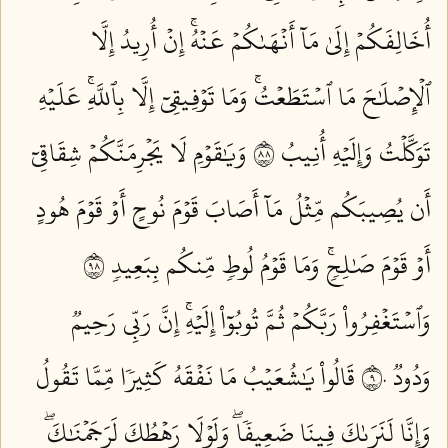
أُخَالِفَكُمۡ إِلَىٰ مَآ أَنۡهَىٰكُمۡ عَنۡهُۚ إِنۡ أُرِيدُ إِلَّا
ٱلۡإِصۡلَٰحَ مَا ٱسۡتَطَعۡتُۚ وَمَا تَوۡفِيقِيٓ إِلَّا بِٱللَّهِۚ عَلَيۡهِ
تَوَكَّلۡتُ وَإِلَيۡهِ أُنِيبُ ٨٨
وَيَٰقَوۡمِ لَا يَجۡرِمَنَّكُمۡ شِقَاقِيٓ
أَن يُصِيبَكُم مِّثۡلُ مَآ أَصَابَ قَوۡمَ نُوحٍ أَوۡ قَوۡمَ هُودٍ
أَوۡ قَوۡمَ صَٰلِحٖۚ وَمَا قَوۡمُ لُوطٖ مِّنكُم بِبَعِيدٖ ٨٩
وَٱسۡتَغۡفِرُواْ رَبَّكُمۡ ثُمَّ تُوبُوٓاْ إِلَيۡهِۚ إِنَّ رَبِّي رَحِيمٞ
وَدُودٞ ٩٠
قَالُواْ يَٰشُعَيۡبُ مَا نَفۡقَهُ كَثِيرٗا مِّمَّا تَقُولُ
وَإِنَّا لَنَرَىٰكَ فِينَا ضَعِيفٗاۖ وَلَوۡلَا رَهۡطُكَ لَرَجَمۡنَٰكَۖ