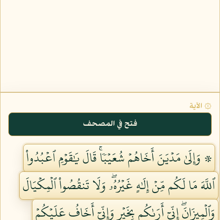
۞ الآية
فتح في المصحف
۞ وَإِلَىٰ مَدۡيَنَ أَخَاهُمۡ شُعَيۡبٗاۚ قَالَ يَٰقَوۡمِ ٱعۡبُدُواْ
ٱللَّهَ مَا لَكُم مِّنۡ إِلَٰهٍ غَيۡرُهُۥۖ وَلَا تَنقُصُواْ ٱلۡمِكۡيَالَ
وَٱلۡمِيزَانَۖ إِنِّيٓ أَرَىٰكُم بِخَيۡرٖ وَإِنِّيٓ أَخَافُ عَلَيۡكُمۡ