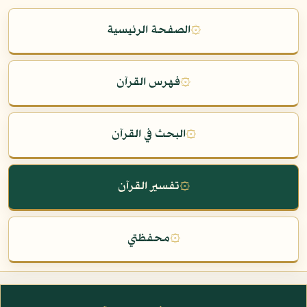
۞
الصفحة الرئيسية
۞
فهرس القرآن
۞
البحث في القرآن
۞
تفسير القرآن
۞
محفظتي