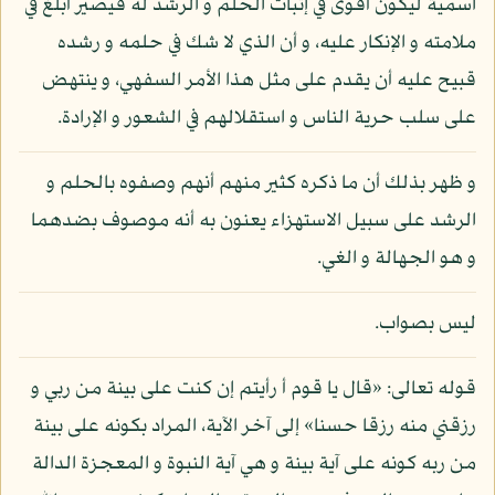
اسمية ليكون أقوى في إثبات الحلم و الرشد له فيصير أبلغ في
ملامته و الإنكار عليه، و أن الذي لا شك في حلمه و رشده
قبيح عليه أن يقدم على مثل هذا الأمر السفهي، و ينتهض
على سلب حرية الناس و استقلالهم في الشعور و الإرادة.
و ظهر بذلك أن ما ذكره كثير منهم أنهم وصفوه بالحلم و
الرشد على سبيل الاستهزاء يعنون به أنه موصوف بضدهما
و هو الجهالة و الغي.
ليس بصواب.
قوله تعالى: «قال يا قوم أ رأيتم إن كنت على بينة من ربي و
رزقني منه رزقا حسنا» إلى آخر الآية، المراد بكونه على بينة
من ربه كونه على آية بينة و هي آية النبوة و المعجزة الدالة