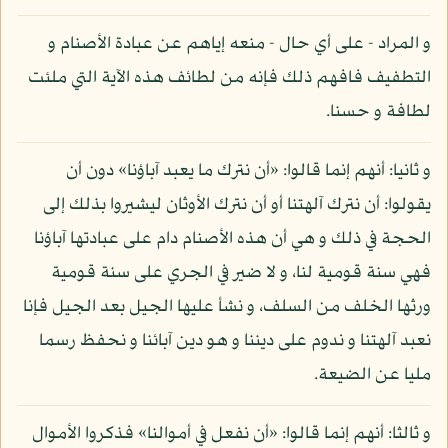
و المراد - على أي حال - منعه إياهم عن عبادة الأصنام و
التطفيف فافهم ذلك فإنه من لطائف هذه الآية التي ملئت
لطافة و حسنا.
و ثانيا: أنهم إنما قالوا: «أن نترك ما يعبد آباؤنا» دون أن
يقولوا: أن نترك آلهتنا أو أن نترك الأوثان ليشيروا بذلك إلى
الحجة في ذلك و هي أن هذه الأصنام دام على عبادتها آباؤنا
فهي سنة قومية لنا، و لا ضير في الجري على سنة قومية
ورثها الخلف من السلف، و نشأ عليها الجيل بعد الجيل فإنا
نعبد آلهتنا و ندوم على ديننا و هو دين آبائنا و نحفظ رسما
مليا عن الضيعة.
و ثالثا: أنهم إنما قالوا: «أن نفعل في أموالنا» فذكروا الأموال