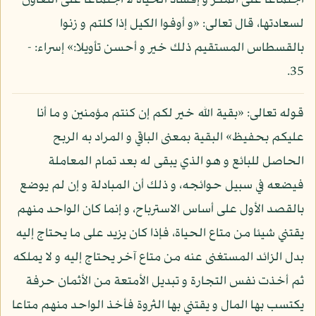
اجتماعا على المكر و إفساد الحياة لا اجتماعا على التعاون
لسعادتها، قال تعالى: «و أوفوا الكيل إذا كلتم و زنوا
بالقسطاس المستقيم ذلك خير و أحسن تأويلا:» إسراء: -
35.
قوله تعالى: «بقية الله خير لكم إن كنتم مؤمنين و ما أنا
عليكم بحفيظ» البقية بمعنى الباقي و المراد به الربح
الحاصل للبائع و هو الذي يبقى له بعد تمام المعاملة
فيضعه في سبيل حوائجه، و ذلك أن المبادلة و إن لم يوضع
بالقصد الأول على أساس الاسترباح، و إنما كان الواحد منهم
يقتني شيئا من متاع الحياة، فإذا كان يزيد على ما يحتاج إليه
بدل الزائد المستغنى عنه من متاع آخر يحتاج إليه و لا يملكه
ثم أخذت نفس التجارة و تبديل الأمتعة من الأثمان حرفة
يكتسب بها المال و يقتني بها الثروة فأخذ الواحد منهم متاعا