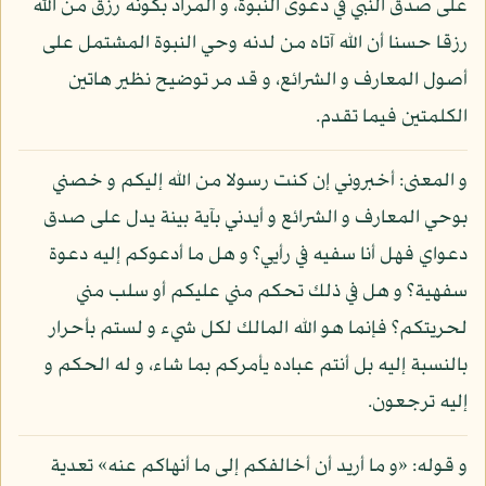
على صدق النبي في دعوى النبوة، و المراد بكونه رزق من الله
رزقا حسنا أن الله آتاه من لدنه وحي النبوة المشتمل على
أصول المعارف و الشرائع، و قد مر توضيح نظير هاتين
الكلمتين فيما تقدم.
و المعنى: أخبروني إن كنت رسولا من الله إليكم و خصني
بوحي المعارف و الشرائع و أيدني بآية بينة يدل على صدق
دعواي فهل أنا سفيه في رأيي؟ و هل ما أدعوكم إليه دعوة
سفهية؟ و هل في ذلك تحكم مني عليكم أو سلب مني
لحريتكم؟ فإنما هو الله المالك لكل شيء و لستم بأحرار
بالنسبة إليه بل أنتم عباده يأمركم بما شاء، و له الحكم و
إليه ترجعون.
و قوله: «و ما أريد أن أخالفكم إلى ما أنهاكم عنه» تعدية