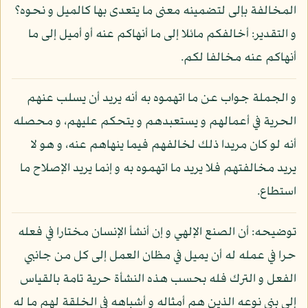
المخالفة بإلى لتضمينه معنى ما يتعدى بها كالميل و نحوه؟
و التقدير: أخالفكم مائلا إلى ما أنهاكم عنه أو أميل إلى ما
أنهاكم عنه مخالفا لكم.
و الجملة جواب عن ما اتهموه به أنه يريد أن يسلب عنهم
الحرية في أعمالهم و يستعبدهم و يتحكم عليهم، و محصله
أنه لو كان مريدا ذلك لخالفهم فيما ينهاهم عنه، و هو لا
يريد مخالفتهم فلا يريد ما اتهموه به و إنما يريد الإصلاح ما
استطاع.
توضيحه: أن الصنع الإلهي و إن أنشأ الإنسان مختارا في فعله
حرا في عمله له أن يميل في مظان العمل إلى كل من جانبي
الفعل و الترك فله بحسب هذه النشأة حرية تامة بالقياس
إلى بني نوعه الذين هم أمثاله و أشباهه في الخلقة لهم ما له