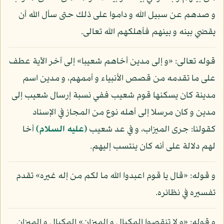
و صدهم عن سبيل الله و داموا على ذلك حتى سأل الله أن
يقضي بينه و بينهم فأهلكهم الله تعالى.
قوله تعالى: «و إلى مدين أخاهم شعيبا» إلى آخر الآية عطف
على ما تقدمه من قصص الأنبياء و أممهم، و مدين اسم
مدينة كان يسكنها قوم شعيب ففي نسبة إرسال شعيب إلى
مدين و كان مرسلا إلى أهله نوع من المجاز في الإسناد
كقولنا: جرى الميزاب، و في عد شعيب
(عليه السلام)
أخا
لهم دلالة على أنه كان ينتسب إليهم.
و قوله: «قال يا قوم اعبدوا الله ما لكم من إله غيره» تقدم
تفسيره في نظائره.
و قوله: «و لا تنقصوا المكيال و الميزان» المكيال و الميزان