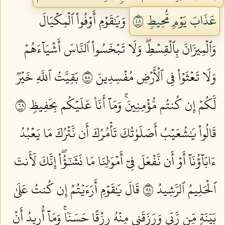
عَذَابَ يَوۡمٖ مُّحِيطٖ ٨٤
وَيَٰقَوۡمِ أَوۡفُواْ ٱلۡمِكۡيَالَ
وَٱلۡمِيزَانَ بِٱلۡقِسۡطِۖ وَلَا تَبۡخَسُواْ ٱلنَّاسَ أَشۡيَآءَهُمۡ
وَلَا تَعۡثَوۡاْ فِي ٱلۡأَرۡضِ مُفۡسِدِينَ ٨٥
بَقِيَّتُ ٱللَّهِ خَيۡرٞ
لَّكُمۡ إِن كُنتُم مُّؤۡمِنِينَۚ وَمَآ أَنَا۠ عَلَيۡكُم بِحَفِيظٖ ٨٦
قَالُواْ يَٰشُعَيۡبُ أَصَلَوٰتُكَ تَأۡمُرُكَ أَن نَّتۡرُكَ مَا يَعۡبُدُ
ءَابَآؤُنَآ أَوۡ أَن نَّفۡعَلَ فِيٓ أَمۡوَٰلِنَا مَا نَشَٰٓؤُاْۖ إِنَّكَ لَأَنتَ
ٱلۡحَلِيمُ ٱلرَّشِيدُ ٨٧
قَالَ يَٰقَوۡمِ أَرَءَيۡتُمۡ إِن كُنتُ عَلَىٰ
بَيِّنَةٖ مِّن رَّبِّي وَرَزَقَنِي مِنۡهُ رِزۡقًا حَسَنٗاۚ وَمَآ أُرِيدُ أَنۡ