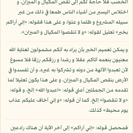
الخصب فلا حاجة لكم إلى نقص المكيال و الميزان، و
اختلاس اليسير من أشياء الناس طمعا في ذلك من غير
سبيله المشروع و ظلما و عتوا، و على هذا فقوله: «إني أراكم
بخير» تعليل لقوله: «و لا تنقصوا المكيال و الميزان».
و يمكن تعميم الخير بأن يراد به أنكم مشمولون لعناية الله
معنيون بنعمه آتاكم عقلا و رشدا و رزقكم رزقا فلا مسوغ
لأن تعبدوا الآلهة من دونه و تشركوا به غيره، و أن تفسدوا في
الأرض بنقص المكيال و الميزان، و على هذا يكون تعليلا لما
تقدمه من الجملتين أعني قوله: «اعبدوا الله» إلخ، و قوله:
«و لا تنقصوا» إلخ، كما أن قوله: «و إني أخاف عليكم عذاب
يوم محيط» كذلك.
فمحصل قوله: «إني أراكم» إلى آخر الآية أن هناك رادعين