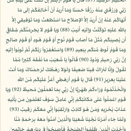
الْحَلِيمُ الرَّشِيدُ (87) قَالَ يَا قَوْمِ أَرَأَيْتُمْ إِن كُنتُ عَلَىَ بَيِّنَةٍ مِّن
رَّبِّي وَرَزَقَنِي مِنْهُ رِزْقًا حَسَنًا وَمَا أُرِيدُ أَنْ أُخَالِفَكُمْ إِلَى مَا
أَنْهَاكُمْ عَنْهُ إِنْ أُرِيدُ إِلاَّ الإِصْلاَحَ مَا اسْتَطَعْتُ وَمَا تَوْفِيقِي إِلاَّ
بِاللّهِ عَلَيْهِ تَوَكَّلْتُ وَإِلَيْهِ أُنِيبُ (88) وَيَا قَوْمِ لاَ يَجْرِمَنَّكُمْ شِقَاقِي
أَن يُصِيبَكُم مِّثْلُ مَا أَصَابَ قَوْمَ نُوحٍ أَوْ قَوْمَ هُودٍ أَوْ قَوْمَ صَالِحٍ
وَمَا قَوْمُ لُوطٍ مِّنكُم بِبَعِيدٍ (89) وَاسْتَغْفِرُواْ رَبَّكُمْ ثُمَّ تُوبُواْ إِلَيْهِ
إِنَّ رَبِّي رَحِيمٌ وَدُودٌ (90) قَالُواْ يَا شُعَيْبُ مَا نَفْقَهُ كَثِيرًا مِّمَّا
تَقُولُ وَإِنَّا لَنَرَاكَ فِينَا ضَعِيفًا وَلَوْلاَ رَهْطُكَ لَرَجَمْنَاكَ وَمَا أَنتَ
عَلَيْنَا بِعَزِيزٍ (91) قَالَ يَا قَوْمِ أَرَهْطِي أَعَزُّ عَلَيْكُم مِّنَ اللّهِ
وَاتَّخَذْتُمُوهُ وَرَاءكُمْ ظِهْرِيًّا إِنَّ رَبِّي بِمَا تَعْمَلُونَ مُحِيطٌ (92) وَيَا
قَوْمِ اعْمَلُواْ عَلَى مَكَانَتِكُمْ إِنِّي عَامِلٌ سَوْفَ تَعْلَمُونَ مَن يَأْتِيهِ
عَذَابٌ يُخْزِيهِ وَمَنْ هُوَ كَاذِبٌ وَارْتَقِبُواْ إِنِّي مَعَكُمْ رَقِيبٌ (93)
وَلَمَّا جَاء أَمْرُنَا نَجَّيْنَا شُعَيْبًا وَالَّذِينَ آمَنُواْ مَعَهُ بِرَحْمَةٍ مَّنَّا
وَأَخَذَتِ الَّذِينَ ظَلَمُواْ الصَّيْحَةُ فَأَصْبَحُواْ فِي دِيَارِهِمْ جَاثِمِينَ