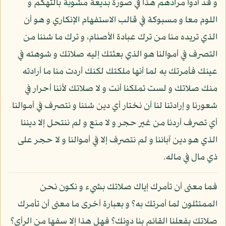
و قد أدوا مرادهم هذا في صورة بديعة مشوبة بالتهكم و
اللوم معا و مسبوكة في قالب الاستفهام الإنكاري و هو أن
الذي تريده منا من ترك عبادة الأصنام، و ترك ما شئنا من
التصرف في أموالنا هو الذي بعثتك إليه صلاتك و شوهته في
عينك فأمرتك به لما أنها ملكتك لكنك أردت منا ما أرادته
منك صلاتك و لست تملكنا أنت و لا صلاتك لأننا أحرار في
شعورنا و إرادتنا لنا أن نختار أي دين شئنا و نتصرف في أموالنا
أي تصرف أردنا من غير حجر و لا منع و لم ننتحل إلا ديننا
الذي هو دين آبائنا و لم نتصرف إلا في أموالنا و لا حجر على
ذي مال في ماله.
فما معنى أن تأمرك إياك صلاتك بشيء و نكون نحن
الممتثلون لما أمرتك به؟ و بعبارة أخرى ما معنى أن تأمرك
صلاتك بفعلنا القائم بنا دونك؟ فهل هذا إلا سفها من الرأي؟