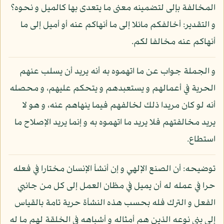
المخالفة بإلى لتضمينه معنى ما يتعدى بها كالميل و نحوه؟
و التقدير: أخالفكم مائلا إلى ما أنهاكم عنه أو أميل إلى ما
أنهاكم عنه مخالفا لكم.
و الجملة جواب عن ما اتهموه به أنه يريد أن يسلب عنهم
الحرية في أعمالهم و يستعبدهم و يتحكم عليهم، و محصله
أنه لو كان مريدا ذلك لخالفهم فيما ينهاهم عنه، و هو لا
يريد مخالفتهم فلا يريد ما اتهموه به و إنما يريد الإصلاح ما
استطاع.
توضيحه: أن الصنع الإلهي و إن أنشأ الإنسان مختارا في فعله
حرا في عمله له أن يميل في مظان العمل إلى كل من جانبي
الفعل و الترك فله بحسب هذه النشأة حرية تامة بالقياس
إلى بني نوعه الذين هم أمثاله و أشباهه في الخلقة لهم ما له