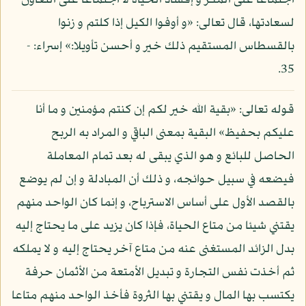
اجتماعا على المكر و إفساد الحياة لا اجتماعا على التعاون
لسعادتها، قال تعالى: «و أوفوا الكيل إذا كلتم و زنوا
بالقسطاس المستقيم ذلك خير و أحسن تأويلا:» إسراء: -
35.
قوله تعالى: «بقية الله خير لكم إن كنتم مؤمنين و ما أنا
عليكم بحفيظ» البقية بمعنى الباقي و المراد به الربح
الحاصل للبائع و هو الذي يبقى له بعد تمام المعاملة
فيضعه في سبيل حوائجه، و ذلك أن المبادلة و إن لم يوضع
بالقصد الأول على أساس الاسترباح، و إنما كان الواحد منهم
يقتني شيئا من متاع الحياة، فإذا كان يزيد على ما يحتاج إليه
بدل الزائد المستغنى عنه من متاع آخر يحتاج إليه و لا يملكه
ثم أخذت نفس التجارة و تبديل الأمتعة من الأثمان حرفة
يكتسب بها المال و يقتني بها الثروة فأخذ الواحد منهم متاعا