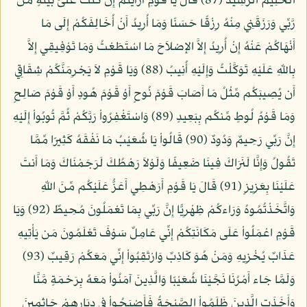
الْحَلِيمُ الرَّشِيدُ (87) قَالَ يَا قَوْمِ أَرَأَيْتُمْ إِن كُنتُ عَلَىَ بَيِّنَةٍ مِّن
رَّبِّي وَرَزَقَنِي مِنْهُ رِزْقًا حَسَنًا وَمَا أُرِيدُ أَنْ أُخَالِفَكُمْ إِلَى مَا
أَنْهَاكُمْ عَنْهُ إِنْ أُرِيدُ إِلاَّ الإِصْلاَحَ مَا اسْتَطَعْتُ وَمَا تَوْفِيقِي إِلاَّ
بِاللّهِ عَلَيْهِ تَوَكَّلْتُ وَإِلَيْهِ أُنِيبُ (88) وَيَا قَوْمِ لاَ يَجْرِمَنَّكُمْ شِقَاقِي
أَن يُصِيبَكُم مِّثْلُ مَا أَصَابَ قَوْمَ نُوحٍ أَوْ قَوْمَ هُودٍ أَوْ قَوْمَ صَالِحٍ
وَمَا قَوْمُ لُوطٍ مِّنكُم بِبَعِيدٍ (89) وَاسْتَغْفِرُواْ رَبَّكُمْ ثُمَّ تُوبُواْ إِلَيْهِ
إِنَّ رَبِّي رَحِيمٌ وَدُودٌ (90) قَالُواْ يَا شُعَيْبُ مَا نَفْقَهُ كَثِيرًا مِّمَّا
تَقُولُ وَإِنَّا لَنَرَاكَ فِينَا ضَعِيفًا وَلَوْلاَ رَهْطُكَ لَرَجَمْنَاكَ وَمَا أَنتَ
عَلَيْنَا بِعَزِيزٍ (91) قَالَ يَا قَوْمِ أَرَهْطِي أَعَزُّ عَلَيْكُم مِّنَ اللّهِ
وَاتَّخَذْتُمُوهُ وَرَاءكُمْ ظِهْرِيًّا إِنَّ رَبِّي بِمَا تَعْمَلُونَ مُحِيطٌ (92) وَيَا
قَوْمِ اعْمَلُواْ عَلَى مَكَانَتِكُمْ إِنِّي عَامِلٌ سَوْفَ تَعْلَمُونَ مَن يَأْتِيهِ
عَذَابٌ يُخْزِيهِ وَمَنْ هُوَ كَاذِبٌ وَارْتَقِبُواْ إِنِّي مَعَكُمْ رَقِيبٌ (93)
وَلَمَّا جَاء أَمْرُنَا نَجَّيْنَا شُعَيْبًا وَالَّذِينَ آمَنُواْ مَعَهُ بِرَحْمَةٍ مَّنَّا
وَأَخَذَتِ الَّذِينَ ظَلَمُواْ الصَّيْحَةُ فَأَصْبَحُواْ فِي دِيَارِهِمْ جَاثِمِينَ