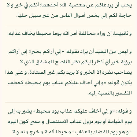
يجب أن يردعاكم عن معصية الله: أحدهما: أنكم في خير و لا
حاجة لكم إلى بخس أموال الناس من غير سبيل حلها.
و ثانيهما: أن وراء مخالفة أمر الله يوما محيطا يخاف عذابه.
و ليس من البعيد أن يراد بقوله: «إني أراكم بخير» إني أراكم
برؤية خير أي أنظر إليكم نظر الناصح المشفق الذي لا
يصاحب نظره إلا الخير و لا يريد بكم غير السعادة، و على هذا
يكون قوله: «و إني أخاف عليكم عذاب يوم محيط» كعطف
التفسير بالنسبة إليه.
و قوله: «و إني أخاف عليكم عذاب يوم محيط» يشير به إلى
يوم القيامة أو يوم نزول عذاب الاستئصال و معنى كون اليوم
- و هو يوم القضاء بالعذاب - محيطا أنه لا مخرج منه و لا