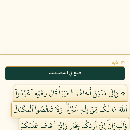
۞ الآية
فتح في المصحف
۞ وَإِلَىٰ مَدۡيَنَ أَخَاهُمۡ شُعَيۡبٗاۚ قَالَ يَٰقَوۡمِ ٱعۡبُدُواْ
ٱللَّهَ مَا لَكُم مِّنۡ إِلَٰهٍ غَيۡرُهُۥۖ وَلَا تَنقُصُواْ ٱلۡمِكۡيَالَ
وَٱلۡمِيزَانَۖ إِنِّيٓ أَرَىٰكُم بِخَيۡرٖ وَإِنِّيٓ أَخَافُ عَلَيۡكُمۡ