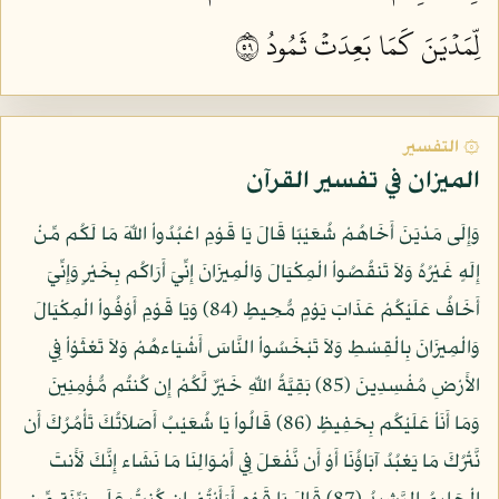
لِّمَدۡيَنَ كَمَا بَعِدَتۡ ثَمُودُ ٩٥
۞ التفسير
الميزان في تفسير القرآن
وَإِلَى مَدْيَنَ أَخَاهُمْ شُعَيْبًا قَالَ يَا قَوْمِ اعْبُدُواْ اللّهَ مَا لَكُم مِّنْ
إِلَهٍ غَيْرُهُ وَلاَ تَنقُصُواْ الْمِكْيَالَ وَالْمِيزَانَ إِنِّيَ أَرَاكُم بِخَيْرٍ وَإِنِّيَ
أَخَافُ عَلَيْكُمْ عَذَابَ يَوْمٍ مُّحِيطٍ (84) وَيَا قَوْمِ أَوْفُواْ الْمِكْيَالَ
وَالْمِيزَانَ بِالْقِسْطِ وَلاَ تَبْخَسُواْ النَّاسَ أَشْيَاءهُمْ وَلاَ تَعْثَوْاْ فِي
الأَرْضِ مُفْسِدِينَ (85) بَقِيَّةُ اللّهِ خَيْرٌ لَّكُمْ إِن كُنتُم مُّؤْمِنِينَ
وَمَا أَنَاْ عَلَيْكُم بِحَفِيظٍ (86) قَالُواْ يَا شُعَيْبُ أَصَلاَتُكَ تَأْمُرُكَ أَن
نَّتْرُكَ مَا يَعْبُدُ آبَاؤُنَا أَوْ أَن نَّفْعَلَ فِي أَمْوَالِنَا مَا نَشَاء إِنَّكَ لَأَنتَ