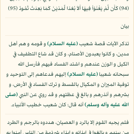
(94) كَأَن لَّمْ يَغْنَوْاْ فِيهَا أَلاَ بُعْدًا لِّمَدْيَنَ كَمَا بَعِدَتْ ثَمُودُ (95)
بيان
تذكر الآيات قصة شعيب
(عليه السلام)
و قومه و هم أهل
مدين، و كانوا يعبدون الأصنام، و كان قد شاع التطفيف في
الكيل و الوزن عندهم و اشتد الفساد فيهم فأرسل الله
سبحانه شعيبا
(عليه السلام)
إليهم فدعاهم إلى التوحيد و
توفية الميزان و المكيال بالقسط و ترك الفساد في الأرض، و
بشرهم و أنذرهم و بالغ في عظتهم و قد روي عن النبي
(صلى
الله عليه وآله وسلم)
أنه قال: كان شعيب خطيب الأنبياء.
فلم يجبه القوم إلا بالرد و العصيان، هددوه بالرجم و الطرد
من بينهم و بالغوا في إيذائه و إيذاء شرذمة من الناس آمنوا به