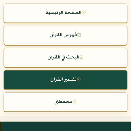
۞
الصفحة الرئيسية
۞
فهرس القرآن
۞
البحث في القرآن
۞
تفسير القرآن
۞
محفظتي