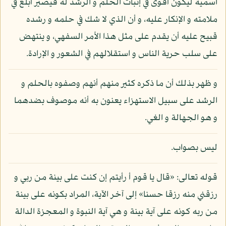
اسمية ليكون أقوى في إثبات الحلم و الرشد له فيصير أبلغ في
ملامته و الإنكار عليه، و أن الذي لا شك في حلمه و رشده
قبيح عليه أن يقدم على مثل هذا الأمر السفهي، و ينتهض
على سلب حرية الناس و استقلالهم في الشعور و الإرادة.
و ظهر بذلك أن ما ذكره كثير منهم أنهم وصفوه بالحلم و
الرشد على سبيل الاستهزاء يعنون به أنه موصوف بضدهما
و هو الجهالة و الغي.
ليس بصواب.
قوله تعالى: «قال يا قوم أ رأيتم إن كنت على بينة من ربي و
رزقني منه رزقا حسنا» إلى آخر الآية، المراد بكونه على بينة
من ربه كونه على آية بينة و هي آية النبوة و المعجزة الدالة