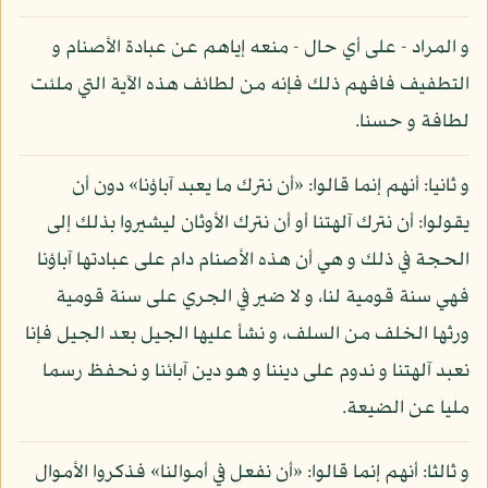
و المراد - على أي حال - منعه إياهم عن عبادة الأصنام و
التطفيف فافهم ذلك فإنه من لطائف هذه الآية التي ملئت
لطافة و حسنا.
و ثانيا: أنهم إنما قالوا: «أن نترك ما يعبد آباؤنا» دون أن
يقولوا: أن نترك آلهتنا أو أن نترك الأوثان ليشيروا بذلك إلى
الحجة في ذلك و هي أن هذه الأصنام دام على عبادتها آباؤنا
فهي سنة قومية لنا، و لا ضير في الجري على سنة قومية
ورثها الخلف من السلف، و نشأ عليها الجيل بعد الجيل فإنا
نعبد آلهتنا و ندوم على ديننا و هو دين آبائنا و نحفظ رسما
مليا عن الضيعة.
و ثالثا: أنهم إنما قالوا: «أن نفعل في أموالنا» فذكروا الأموال