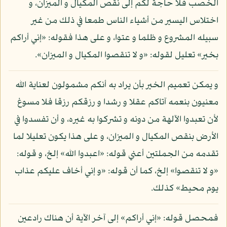
الخصب فلا حاجة لكم إلى نقص المكيال و الميزان، و
اختلاس اليسير من أشياء الناس طمعا في ذلك من غير
سبيله المشروع و ظلما و عتوا، و على هذا فقوله: «إني أراكم
بخير» تعليل لقوله: «و لا تنقصوا المكيال و الميزان».
و يمكن تعميم الخير بأن يراد به أنكم مشمولون لعناية الله
معنيون بنعمه آتاكم عقلا و رشدا و رزقكم رزقا فلا مسوغ
لأن تعبدوا الآلهة من دونه و تشركوا به غيره، و أن تفسدوا في
الأرض بنقص المكيال و الميزان، و على هذا يكون تعليلا لما
تقدمه من الجملتين أعني قوله: «اعبدوا الله» إلخ، و قوله:
«و لا تنقصوا» إلخ، كما أن قوله: «و إني أخاف عليكم عذاب
يوم محيط» كذلك.
فمحصل قوله: «إني أراكم» إلى آخر الآية أن هناك رادعين