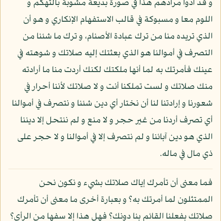
و قد أدوا مرادهم هذا في صورة بديعة مشوبة بالتهكم و
اللوم معا و مسبوكة في قالب الاستفهام الإنكاري و هو أن
الذي تريده منا من ترك عبادة الأصنام، و ترك ما شئنا من
التصرف في أموالنا هو الذي بعثتك إليه صلاتك و شوهته في
عينك فأمرتك به لما أنها ملكتك لكنك أردت منا ما أرادته
منك صلاتك و لست تملكنا أنت و لا صلاتك لأننا أحرار في
شعورنا و إرادتنا لنا أن نختار أي دين شئنا و نتصرف في أموالنا
أي تصرف أردنا من غير حجر و لا منع و لم ننتحل إلا ديننا
الذي هو دين آبائنا و لم نتصرف إلا في أموالنا و لا حجر على
ذي مال في ماله.
فما معنى أن تأمرك إياك صلاتك بشيء و نكون نحن
الممتثلون لما أمرتك به؟ و بعبارة أخرى ما معنى أن تأمرك
صلاتك بفعلنا القائم بنا دونك؟ فهل هذا إلا سفها من الرأي؟