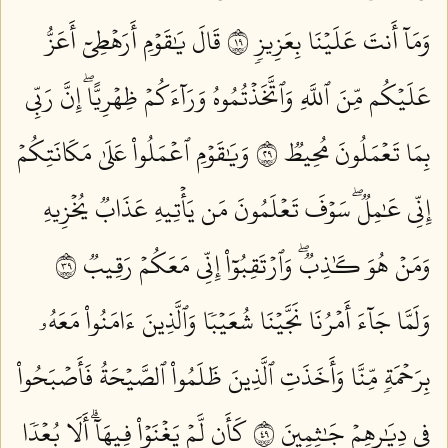
وَمَآ أَنتَ عَلَيۡنَا بِعَزِيزٖ ٩١
قَالَ يَٰقَوۡمِ أَرَهۡطِيٓ أَعَزُّ
عَلَيۡكُم مِّنَ ٱللَّهِ وَٱتَّخَذۡتُمُوهُ وَرَآءَكُمۡ ظِهۡرِيًّاۖ إِنَّ رَبِّي
بِمَا تَعۡمَلُونَ مُحِيطٞ ٩٢
وَيَٰقَوۡمِ ٱعۡمَلُواْ عَلَىٰ مَكَانَتِكُمۡ
إِنِّي عَٰمِلٞۖ سَوۡفَ تَعۡلَمُونَ مَن يَأۡتِيهِ عَذَابٞ يُخۡزِيهِ
وَمَنۡ هُوَ كَٰذِبٞۖ وَٱرۡتَقِبُوٓاْ إِنِّي مَعَكُمۡ رَقِيبٞ ٩٣
وَلَمَّا جَآءَ أَمۡرُنَا نَجَّيۡنَا شُعَيۡبٗا وَٱلَّذِينَ ءَامَنُواْ مَعَهُۥ
بِرَحۡمَةٖ مِّنَّا وَأَخَذَتِ ٱلَّذِينَ ظَلَمُواْ ٱلصَّيۡحَةُ فَأَصۡبَحُواْ
فِي دِيَٰرِهِمۡ جَٰثِمِينَ ٩٤
كَأَن لَّمۡ يَغۡنَوۡاْ فِيهَآۗ أَلَا بُعۡدٗا