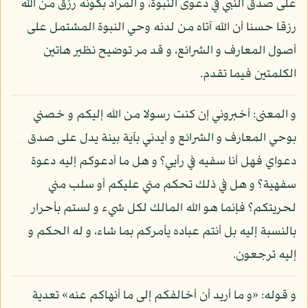
على صدق النبي في دعوى النبوة، و المراد بكونه رزق من الله
رزقا حسنا أن الله آتاه من لدنه وحي النبوة المشتمل على
أصول المعارف و الشرائع، و قد مر توضيح نظير هاتين
الكلمتين فيما تقدم.
و المعنى: أخبروني إن كنت رسولا من الله إليكم و خصني
بوحي المعارف و الشرائع و أيدني بآية بينة يدل على صدق
دعواي فهل أنا سفيه في رأيي؟ و هل ما أدعوكم إليه دعوة
سفهية؟ و هل في ذلك تحكم مني عليكم أو سلب مني
لحريتكم؟ فإنما هو الله المالك لكل شيء و لستم بأحرار
بالنسبة إليه بل أنتم عباده يأمركم بما شاء، و له الحكم و
إليه ترجعون.
و قوله: «و ما أريد أن أخالفكم إلى ما أنهاكم عنه» تعدية