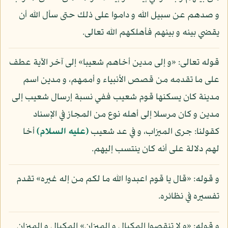
و صدهم عن سبيل الله و داموا على ذلك حتى سأل الله أن
يقضي بينه و بينهم فأهلكهم الله تعالى.
قوله تعالى: «و إلى مدين أخاهم شعيبا» إلى آخر الآية عطف
على ما تقدمه من قصص الأنبياء و أممهم، و مدين اسم
مدينة كان يسكنها قوم شعيب ففي نسبة إرسال شعيب إلى
مدين و كان مرسلا إلى أهله نوع من المجاز في الإسناد
كقولنا: جرى الميزاب، و في عد شعيب
(عليه السلام)
أخا
لهم دلالة على أنه كان ينتسب إليهم.
و قوله: «قال يا قوم اعبدوا الله ما لكم من إله غيره» تقدم
تفسيره في نظائره.
و قوله: «و لا تنقصوا المكيال و الميزان» المكيال و الميزان