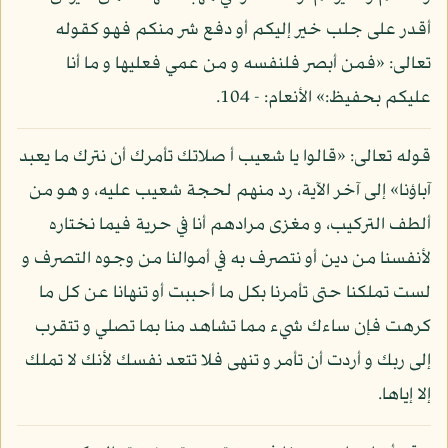
أقدر على جلب خير إليكم أو دفع شر منكم فهو كقوله
تعالى: «فمن أبصر فلنفسه و من عمي فعليها و ما أنا
عليكم بحفيظ:» الأنعام: - 104.
قوله تعالى: «قالوا يا شعيب أ صلاتك تأمرك أن نترك ما يعبد
آباؤنا» إلى آخر الآية، رد منهم لحجة شعيب عليه، و هو من
ألطف التركيب، و مغزى مرادهم أنا في حرية فيما نختاره
لأنفسنا من دين أو نتصرف به في أموالنا من وجوه التصرف و
لست تملكنا حتى تأمرنا بكل ما أحببت أو تنهانا عن كل ما
كرهت فإن ساءك شيء مما تشاهد منا بما تصلي و تتقرب
إلى ربك و أردت أن تأمر و تنهى فلا تتعد نفسك لأنك لا تملك
إلا إياها.