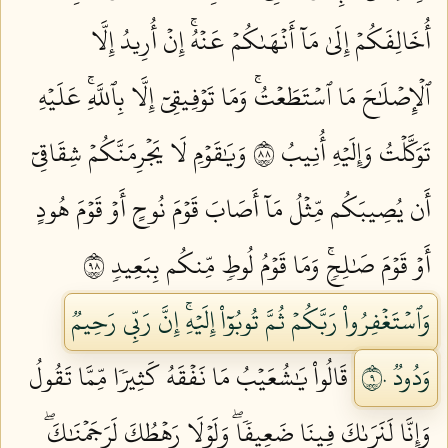
أُخَالِفَكُمۡ إِلَىٰ مَآ أَنۡهَىٰكُمۡ عَنۡهُۚ إِنۡ أُرِيدُ إِلَّا
ٱلۡإِصۡلَٰحَ مَا ٱسۡتَطَعۡتُۚ وَمَا تَوۡفِيقِيٓ إِلَّا بِٱللَّهِۚ عَلَيۡهِ
تَوَكَّلۡتُ وَإِلَيۡهِ أُنِيبُ ٨٨
وَيَٰقَوۡمِ لَا يَجۡرِمَنَّكُمۡ شِقَاقِيٓ
أَن يُصِيبَكُم مِّثۡلُ مَآ أَصَابَ قَوۡمَ نُوحٍ أَوۡ قَوۡمَ هُودٍ
أَوۡ قَوۡمَ صَٰلِحٖۚ وَمَا قَوۡمُ لُوطٖ مِّنكُم بِبَعِيدٖ ٨٩
وَٱسۡتَغۡفِرُواْ رَبَّكُمۡ ثُمَّ تُوبُوٓاْ إِلَيۡهِۚ إِنَّ رَبِّي رَحِيمٞ
وَدُودٞ ٩٠
قَالُواْ يَٰشُعَيۡبُ مَا نَفۡقَهُ كَثِيرٗا مِّمَّا تَقُولُ
وَإِنَّا لَنَرَىٰكَ فِينَا ضَعِيفٗاۖ وَلَوۡلَا رَهۡطُكَ لَرَجَمۡنَٰكَۖ