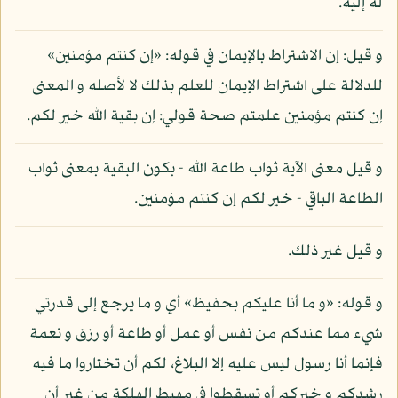
له إليه.
و قيل: إن الاشتراط بالإيمان في قوله: «إن كنتم مؤمنين»
للدلالة على اشتراط الإيمان للعلم بذلك لا لأصله و المعنى
إن كنتم مؤمنين علمتم صحة قولي: إن بقية الله خير لكم.
و قيل معنى الآية ثواب طاعة الله - بكون البقية بمعنى ثواب
الطاعة الباقي - خير لكم إن كنتم مؤمنين.
و قيل غير ذلك.
و قوله: «و ما أنا عليكم بحفيظ» أي و ما يرجع إلى قدرتي
شيء مما عندكم من نفس أو عمل أو طاعة أو رزق و نعمة
فإنما أنا رسول ليس عليه إلا البلاغ، لكم أن تختاروا ما فيه
رشدكم و خيركم أو تسقطوا في مهبط الهلكة من غير أن