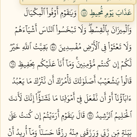
عَذَابَ يَوۡمٖ مُّحِيطٖ ٨٤
وَيَٰقَوۡمِ أَوۡفُواْ ٱلۡمِكۡيَالَ
وَٱلۡمِيزَانَ بِٱلۡقِسۡطِۖ وَلَا تَبۡخَسُواْ ٱلنَّاسَ أَشۡيَآءَهُمۡ
وَلَا تَعۡثَوۡاْ فِي ٱلۡأَرۡضِ مُفۡسِدِينَ ٨٥
بَقِيَّتُ ٱللَّهِ خَيۡرٞ
لَّكُمۡ إِن كُنتُم مُّؤۡمِنِينَۚ وَمَآ أَنَا۠ عَلَيۡكُم بِحَفِيظٖ ٨٦
قَالُواْ يَٰشُعَيۡبُ أَصَلَوٰتُكَ تَأۡمُرُكَ أَن نَّتۡرُكَ مَا يَعۡبُدُ
ءَابَآؤُنَآ أَوۡ أَن نَّفۡعَلَ فِيٓ أَمۡوَٰلِنَا مَا نَشَٰٓؤُاْۖ إِنَّكَ لَأَنتَ
ٱلۡحَلِيمُ ٱلرَّشِيدُ ٨٧
قَالَ يَٰقَوۡمِ أَرَءَيۡتُمۡ إِن كُنتُ عَلَىٰ
بَيِّنَةٖ مِّن رَّبِّي وَرَزَقَنِي مِنۡهُ رِزۡقًا حَسَنٗاۚ وَمَآ أُرِيدُ أَنۡ