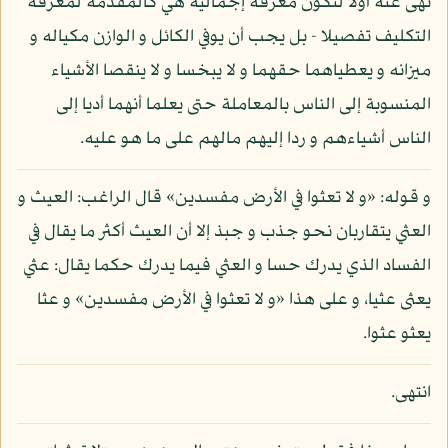
نهى عنه أولا لتكون معرفة إجمالية هي كالمقدمة لمعرفة
التكليف تفصيلا - بل يجب أن يوفي الكائل و الوازن مكياله و
ميزانه و يعطياهما حقهما و لا يبخسا و لا ينقصا الأشياء
المنسوبة إلى الناس بالمعاملة حتى يعلما أنهما أديا إلى
الناس أشياءهم و ردا إليهم مالهم على ما هو عليه.
و قوله: «و لا تعثوا في الأرض مفسدين» قال الراغب: العيث و
العثي يتقاربان نحو جذب و جبذ إلا أن العيث أكثر ما يقال في
الفساد الذي يدرك حسا و العثي فيما يدرك حكما يقال: عثي
يعثى عثيا، و على هذا «و لا تعثوا في الأرض مفسدين» و عثا
يعثو عثوا.
انتهى.