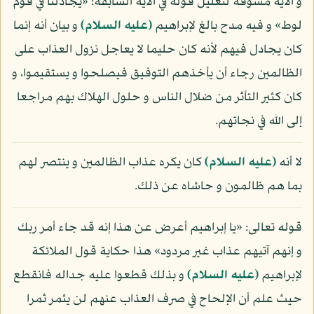
و الآية مسوقة لتعليل قوله في الآية السابقة: «يجادلنا في قوم
لوط» و فيه مدح بالغ لإبراهيم
(عليه السلام)
و بيان أنه إنما
كان يجادل فيهم لأنه كان حليما لا يعاجل نزول العذاب على
الظالمين رجاء أن يأخذهم التوفيق فيصلحوا و يستقيموا، و
كان كثير التأثر من ضلال الناس و حلول الهلاك بهم مراجعا
إلى الله في نجاتهم.
لا أنه
(عليه السلام)
كان يكره عذاب الظالمين و ينتصر لهم
بما هم ظالمون و حاشاه عن ذلك.
قوله تعالى: «يا إبراهيم أعرض عن هذا إنه قد جاء أمر ربك
و إنهم آتيهم عذاب غير مردود» هذا حكاية قول الملائكة
لإبراهيم
(عليه السلام)
و بذلك قطعوا عليه جداله فانقطع
حيث علم أن الإلحاح في صرف العذاب عنهم لن يثمر ثمرا