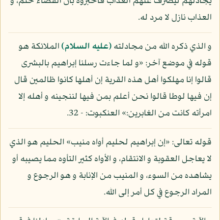
يجادلهم ليصرف عنهم العذاب فأخبروه بأن القضاء حتم، و
العذاب نازل لا مرد له.
و الذي ذكره الله من مجادلته
(عليه السلام)
الملائكة هو
قوله في موضع آخر: «و لما جاءت رسلنا إبراهيم بالبشرى
قالوا إنا مهلكوا أهل هذه القرية إن أهلها كانوا ظالمين قال
إن فيها لوطا قالوا نحن أعلم بمن فيها لننجينه و أهله إلا
امرأته كانت من الغابرين:» العنكبوت: - 32.
قوله تعالى: «إن إبراهيم لحليم أواه منيب» الحليم هو الذي
لا يعاجل العقوبة و الانتقام، و الأواه كثير التأوه مما يصيبه أو
يشاهده من السوء، و المنيب من الإنابة و هو الرجوع و
المراد الرجوع في كل أمر إلى الله.