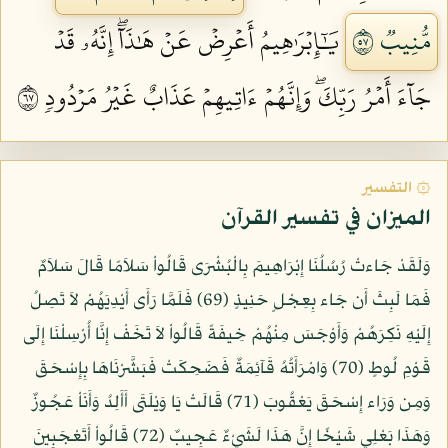
مُّنِيبٞ ٧٥
يَٰٓإِبۡرَٰهِيمُ أَعۡرِضۡ عَنۡ هَٰذَآۖ إِنَّهُۥ قَدۡ
جَآءَ أَمۡرُ رَبِّكَۖ وَإِنَّهُمۡ ءَاتِيهِمۡ عَذَابٌ غَيۡرُ مَرۡدُودٖ ٧٦
۞ التفسير
الميزان في تفسير القرآن
وَلَقَدْ جَاءتْ رُسُلُنَا إِبْرَاهِيمَ بِالْبُشْرَى قَالُواْ سَلاَمًا قَالَ سَلاَمٌ
فَمَا لَبِثَ أَن جَاء بِعِجْلٍ حَنِيذٍ (69) فَلَمَّا رَأَى أَيْدِيَهُمْ لاَ تَصِلُ
إِلَيْهِ نَكِرَهُمْ وَأَوْجَسَ مِنْهُمْ خِيفَةً قَالُواْ لاَ تَخَفْ إِنَّا أُرْسِلْنَا إِلَى
قَوْمِ لُوطٍ (70) وَامْرَأَتُهُ قَآئِمَةٌ فَضَحِكَتْ فَبَشَّرْنَاهَا بِإِسْحَقَ
وَمِن وَرَاء إِسْحَقَ يَعْقُوبَ (71) قَالَتْ يَا وَيْلَتَى أَأَلِدُ وَأَنَاْ عَجُوزٌ
وَهَذَا بَعْلِي شَيْخًا إِنَّ هَذَا لَشَيْءٌ عَجِيبٌ (72) قَالُواْ أَتَعْجَبِينَ