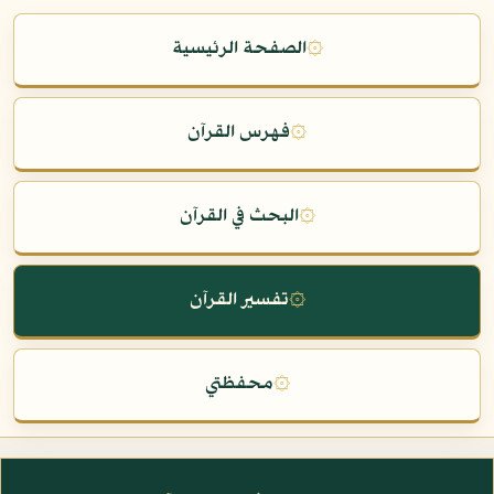
۞
الصفحة الرئيسية
۞
فهرس القرآن
۞
البحث في القرآن
۞
تفسير القرآن
۞
محفظتي