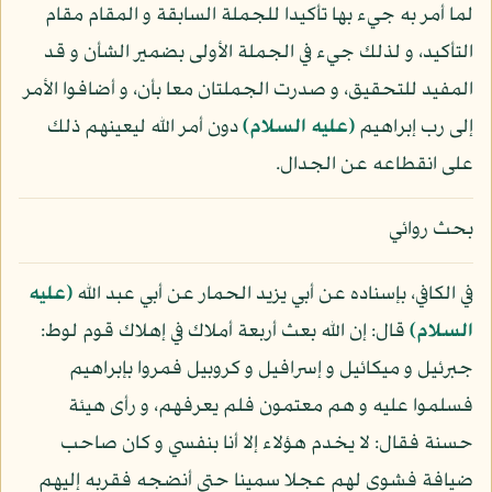
لما أمر به جيء بها تأكيدا للجملة السابقة و المقام مقام
التأكيد، و لذلك جيء في الجملة الأولى بضمير الشأن و قد
المفيد للتحقيق، و صدرت الجملتان معا بأن، و أضافوا الأمر
إلى رب إبراهيم
(عليه السلام)
دون أمر الله ليعينهم ذلك
على انقطاعه عن الجدال.
بحث روائي
في الكافي، بإسناده عن أبي يزيد الحمار عن أبي عبد الله
(عليه
السلام)
قال: إن الله بعث أربعة أملاك في إهلاك قوم لوط:
جبرئيل و ميكائيل و إسرافيل و كروبيل فمروا بإبراهيم
فسلموا عليه و هم معتمون فلم يعرفهم، و رأى هيئة
حسنة فقال: لا يخدم هؤلاء إلا أنا بنفسي و كان صاحب
ضيافة فشوى لهم عجلا سمينا حتى أنضجه فقربه إليهم