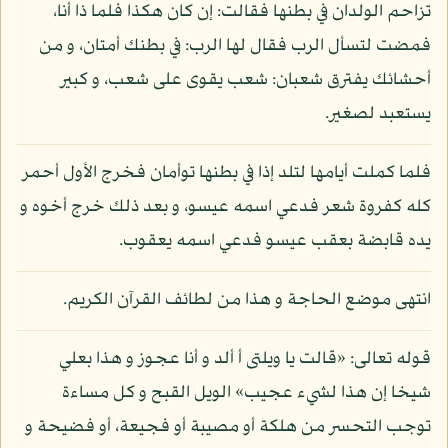
تزاحم الولدان في بطنها فقالت: إن كان هكذا فلما ذا أنا،
فمضت لتسأل الرب فقال لها الرب: في بطنك أمتان، و من
أحشائك يفترق شعبان: شعب يقوى على شعب، و كبير
يستعبد لصغير.
فلما كملت أيامها لتلد إذا في بطنها توأمان فخرج الأول أحمر
كله كفروة شعر فدعي اسمه عيسو، و بعد ذلك خرج أخوه و
يده قابضة بعقب عيسو فدعي اسمه يعقوب.
انتهى موضع الحاجة و هذا من لطائف القرآن الكريم.
قوله تعالى: «قالت يا ويلتى أ ألد و أنا عجوز و هذا بعلي
شيخا إن هذا لشيء عجيب» الويل القبح و كل مساءة
توجب التحسر من هلكة أو مصيبة أو فجيعة، أو فضيحة و