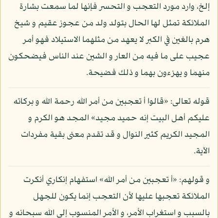
إلخ، وارد مورد التعجب و التحسر فإنها لما سمعت بشارة
الملائكة تمثل لها الحال بتولد ولد من عجوز عقيم و شيخ
هرم بالغين في الكبر لا يعهد من مثلهما الاستيلاد فهو أمر
عجيب على ما فيه من العار و الشين عند الناس فيضحكون
منهما و يهزءون بهما و ذلك فضيحة.
قوله تعالى: «قالوا أ تعجبين من أمر الله رحمة الله و بركاته
عليكم أهل البيت إنه حميد مجيد» المجد هو الكرم و
المجيد الكريم كثير النوال و قد تقدم معنى بقية مفردات
الآية.
و قولهم: «أ تعجبين من أمر الله» استفهام إنكاري أنكرت
الملائكة تعجبها عليها لأن التعجب إنما يكون للجهل
بالسبب و استغراب الأمر، و الأمر المنسوب إلى الله سبحانه و