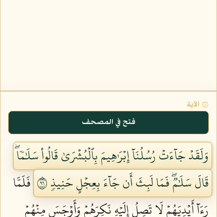
۞ الآية
فتح في المصحف
وَلَقَدۡ جَآءَتۡ رُسُلُنَآ إِبۡرَٰهِيمَ بِٱلۡبُشۡرَىٰ قَالُواْ سَلَٰمٗاۖ
قَالَ سَلَٰمٞۖ فَمَا لَبِثَ أَن جَآءَ بِعِجۡلٍ حَنِيذٖ ٦٩
فَلَمَّا
رَءَآ أَيۡدِيَهُمۡ لَا تَصِلُ إِلَيۡهِ نَكِرَهُمۡ وَأَوۡجَسَ مِنۡهُمۡ