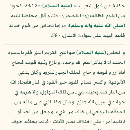
حكاية عن قول شعيب له
(عليه السلام)
: «لا تخف نجوت
من القوم الظالمين:» القصص: - 25، و قال مخاطبا لنبيه
(صلى الله عليه وآله وسلم)
: «و إما تخافن من قوم خيانة
فانبذ إليهم على سواء:» الأنفال: - 58.
و الخليل
(عليه السلام)
هو النبي الكريم الذي قام بالدعوة
الحقة إذ لا يذكر اسم الله وحده، و نازع وثنية قومه فحاج
أباه آزر و قومه و حاج الملك الجبار نمرود و كان يدعي
الألوهية، و كسر أصنام القوم حتى ألقوه في النار فأنجاه الله
من النار فلم يجبنه شيء من تلك المهاول، و لا هزمه في
جهاده في سبيل الله هازم، و مثل هذا النبي على ما له من
الموقف الروحي إن خاف من شيء أو وجل من أحد أو
ارتاعه أمر - على اختلاف تعبير الآيات - فإنما يخافه خوف