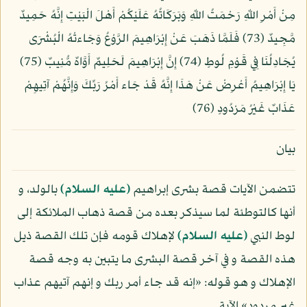
مِنْ أَمْرِ اللّهِ رَحْمَتُ اللّهِ وَبَرَكَاتُهُ عَلَيْكُمْ أَهْلَ الْبَيْتِ إِنَّهُ حَمِيدٌ
مَّجِيدٌ (73) فَلَمَّا ذَهَبَ عَنْ إِبْرَاهِيمَ الرَّوْعُ وَجَاءتْهُ الْبُشْرَى
يُجَادِلُنَا فِي قَوْمِ لُوطٍ (74) إِنَّ إِبْرَاهِيمَ لَحَلِيمٌ أَوَّاهٌ مُّنِيبٌ (75)
يَا إِبْرَاهِيمُ أَعْرِضْ عَنْ هَذَا إِنَّهُ قَدْ جَاء أَمْرُ رَبِّكَ وَإِنَّهُمْ آتِيهِمْ
عَذَابٌ غَيْرُ مَرْدُودٍ (76)
بيان
تتضمن الآيات قصة بشرى إبراهيم
(عليه السلام)
بالولد، و
أنها كالتوطئة لما سيذكر بعده من قصة ذهاب الملائكة إلى
لوط النبي
(عليه السلام)
لإهلاك قومه فإن تلك القصة ذيل
هذه القصة و في آخر قصة البشرى ما يتبين به وجه قصة
الإهلاك و هو قوله: «إنه قد جاء أمر ربك و إنهم آتيهم عذاب
غير مردود» الآية.