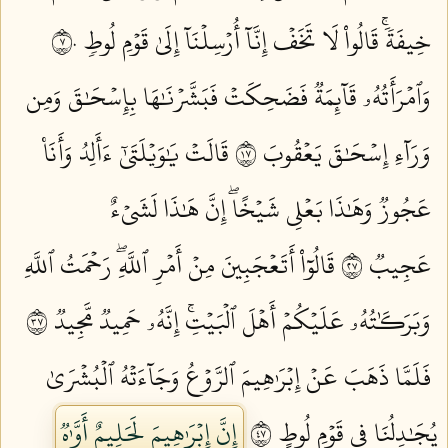
خِيفَةٗۚ قَالُواْ لَا تَخَفۡ إِنَّآ أُرۡسِلۡنَآ إِلَىٰ قَوۡمِ لُوطٖ ٧٠
وَٱمۡرَأَتُهُۥ قَآئِمَةٞ فَضَحِكَتۡ فَبَشَّرۡنَٰهَا بِإِسۡحَٰقَ وَمِن
وَرَآءِ إِسۡحَٰقَ يَعۡقُوبَ ٧١
قَالَتۡ يَٰوَيۡلَتَىٰٓ ءَأَلِدُ وَأَنَا۠
عَجُوزٞ وَهَٰذَا بَعۡلِي شَيۡخًاۖ إِنَّ هَٰذَا لَشَيۡءٌ
عَجِيبٞ ٧٢
قَالُوٓاْ أَتَعۡجَبِينَ مِنۡ أَمۡرِ ٱللَّهِۖ رَحۡمَتُ ٱللَّهِ
وَبَرَكَٰتُهُۥ عَلَيۡكُمۡ أَهۡلَ ٱلۡبَيۡتِۚ إِنَّهُۥ حَمِيدٞ مَّجِيدٞ ٧٣
فَلَمَّا ذَهَبَ عَنۡ إِبۡرَٰهِيمَ ٱلرَّوۡعُ وَجَآءَتۡهُ ٱلۡبُشۡرَىٰ
يُجَٰدِلُنَا فِي قَوۡمِ لُوطٍ ٧٤
إِنَّ إِبۡرَٰهِيمَ لَحَلِيمٌ أَوَّٰهٞ