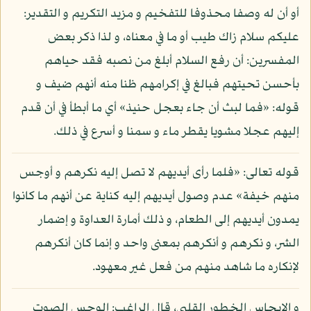
أو أن له وصفا محذوفا للتفخيم و مزيد التكريم و التقدير:
عليكم سلام زاك طيب أو ما في معناه، و لذا ذكر بعض
المفسرين: أن رفع السلام أبلغ من نصبه فقد حياهم
بأحسن تحيتهم فبالغ في إكرامهم ظنا منه أنهم ضيف و
قوله: «فما لبث أن جاء بعجل حنيذ» أي ما أبطأ في أن قدم
إليهم عجلا مشويا يقطر ماء و سمنا و أسرع في ذلك.
قوله تعالى: «فلما رأى أيديهم لا تصل إليه نكرهم و أوجس
منهم خيفة» عدم وصول أيديهم إليه كناية عن أنهم ما كانوا
يمدون أيديهم إلى الطعام، و ذلك أمارة العداوة و إضمار
الشر، و نكرهم و أنكرهم بمعنى واحد و إنما كان أنكرهم
لإنكاره ما شاهد منهم من فعل غير معهود.
و الإيجاس الخطور القلبي، قال الراغب: الوجس الصوت