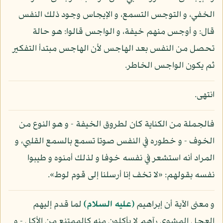
الخفي، و التوجس التسمع، و الإيجاس وجود ذلك النفس
قال: و أوجس منهم خيفة، و الواجس قالوا: هو حالة
تحصل من النفس بعد الهاجس لأن الهاجس مبتدأ التفكير
ثم يكون الواجس الخاطر.
انتهى.
فالجملة من الكناية كان لطروق الخيفة - و هو النوع من
الخوف - و خطوره في النفس صوتا تسمع بالسمع القلبي، و
المراد أنه استشعر في نفسه خوفا و لذلك أمنوه و طيبوا
نفسه بقولهم: «لا تخف إنا أرسلنا إلى قوم لوط».
و معنى الآية أن إبراهيم
(عليه السلام)
لما قدم إليهم
العجل المشوي رآهم لا يأكلون منه كالممتنع من الأكل - و