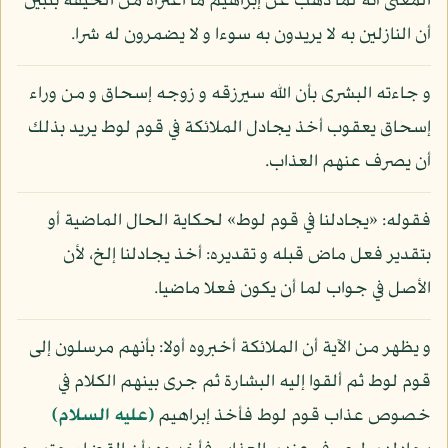
المعنى أنه لما ذهب عن إبراهيم ما اعتراه من الخيفة بتبين
أن النازلين به لا يريدون به سوءا و لا يضمرون له شرا.
و جاءته البشرى بأن الله سيرزقه و زوجه إسحاق و من وراء
إسحاق يعقوب أخذ يجادل الملائكة في قوم لوط يريد بذلك
أن يصرف عنهم العذاب.
فقوله: «يجادلنا في قوم لوط» لحكاية الحال الماضية أو
بتقدير فعل ماض قبله و تقديره: أخذ يجادلنا إلخ، لأن
الأصل في جواب لما أن يكون فعلا ماضيا.
و يظهر من الآية أن الملائكة أخبروه أولا: بأنهم مرسلون إلى
قوم لوط ثم ألقوا إليه البشارة ثم جرى بينهم الكلام في
خصوص عذاب قوم لوط فأخذ إبراهيم
(عليه السلام)