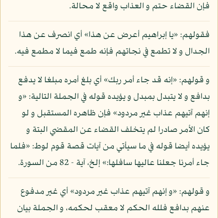
فإن القضاء حتم و العذاب واقع لا محالة.
فقولهم: «يا إبراهيم أعرض عن هذا» أي انصرف عن هذا
الجدال و لا تطمع في نجاتهم فإنه طمع فيما لا مطمع فيه.
و قولهم: «إنه قد جاء أمر ربك» أي بلغ أمره مبلغا لا يدفع
بدافع و لا يتبدل بمبدل و يؤيده قوله في الجملة التالية: «و
إنهم آتيهم عذاب غير مردود» فإن ظاهره المستقبل و لو
كان الأمر صادرا لم يتخلف القضاء عن المقضي البتة و
يؤيده أيضا قوله في ما سيأتي من آيات قصة قوم لوط: «فلما
جاء أمرنا جعلنا عاليها سافلها:» إلخ، آية - 82 من السورة.
و قولهم: «و إنهم آتيهم عذاب غير مردود» أي غير مدفوع
عنهم بدافع فلله الحكم لا معقب لحكمه، و الجملة بيان