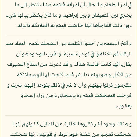
في أمر الطعام و الحال أن امرأته قائمة هناك تنظر إلى ما
يجري بين الضيفان و بين إبراهيم و ما كان يخطر ببالها شيء
دون ذلك ففاجأها أنها حاضت فبشرته الملائكة بالولد.
و أكثر المفسرين أخذوا الكلمة من الضحك بكسر الضاد ضد
البكاء ثم اختلفوا في توجيه سببه، و أقرب الوجوه هو أن
يقال: إنها كانت قائمة هناك و قد ذعرت من امتناع الضيوف
من الأكل و هو يهتف بالشر فلما لاحت لها أنهم ملائكة
مكرمون نزلوا ببيتهم و أن لا شر في ذلك يتوجه إليهم سرت و
فرحت فضحكت فبشروه بإسحاق و من وراء إسحاق
يعقوب.
و هناك وجوه أخر ذكروها خالية عن الدليل كقولهم إنها
ضحكت تعجبا من غفلة قوم لوط، و قولهم: إنها ضحكت