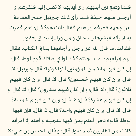
فلما وضع بين أيديهم رأى أيديهم لا تصل إليه فنكرهم و
أوجس منهم خيفة فلما رأى ذلك جبرئيل حسر العمامة
عن وجهه فعرفه إبراهيم فقال: أنت هو؟ قال: نعم فمرت
به امرأته فبشرها بإسحاق و من وراء إسحاق يعقوب
فقالت: ما قال الله عز و جل و أجابوها بما في الكتاب. فقال
لهم إبراهيم: لما ذا جئتم؟ فقالوا في إهلاك قوم لوط. قال:
إن كان فيها مائة من المؤمنين أ تهلكونها؟ قال جبرئيل: لا.
قال: و إن كان فيهم خمسون؟ قال: لا. قال: و إن كان فيهم
ثلاثون؟ قال: لا. قال: و إن كان فيهم عشرون؟ قال: لا. قال: و
إن كان فيهم عشرة؟ قال: لا. قال: و إن كان فيهم خمسة؟
قال: لا. قال: و إن كان فيهم واحد؟ قال: لا. قال: فإن فيها
لوطا. قالوا: نحن أعلم بمن فيها لننجينه و أهله إلا امرأته
كانت من الغابرين ثم مضوا. قال: و قال الحسن بن علي: لا