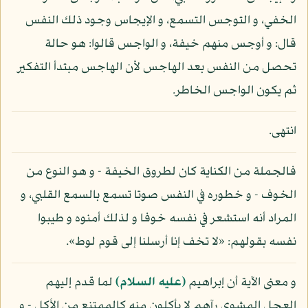
الخفي، و التوجس التسمع، و الإيجاس وجود ذلك النفس
قال: و أوجس منهم خيفة، و الواجس قالوا: هو حالة
تحصل من النفس بعد الهاجس لأن الهاجس مبتدأ التفكير
ثم يكون الواجس الخاطر.
انتهى.
فالجملة من الكناية كان لطروق الخيفة - و هو النوع من
الخوف - و خطوره في النفس صوتا تسمع بالسمع القلبي، و
المراد أنه استشعر في نفسه خوفا و لذلك أمنوه و طيبوا
نفسه بقولهم: «لا تخف إنا أرسلنا إلى قوم لوط».
و معنى الآية أن إبراهيم
(عليه السلام)
لما قدم إليهم
العجل المشوي رآهم لا يأكلون منه كالممتنع من الأكل - و