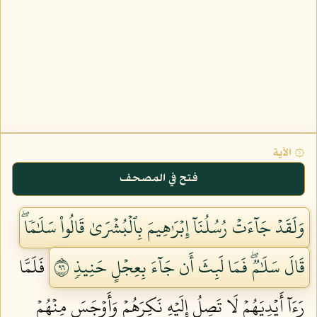
۞ الآية
فتح في المصحف
وَلَقَدۡ جَآءَتۡ رُسُلُنَآ إِبۡرَٰهِيمَ بِٱلۡبُشۡرَىٰ قَالُواْ سَلَٰمٗاۖ
قَالَ سَلَٰمٞۖ فَمَا لَبِثَ أَن جَآءَ بِعِجۡلٍ حَنِيذٖ ٦٩
فَلَمَّا
رَءَآ أَيۡدِيَهُمۡ لَا تَصِلُ إِلَيۡهِ نَكِرَهُمۡ وَأَوۡجَسَ مِنۡهُمۡ