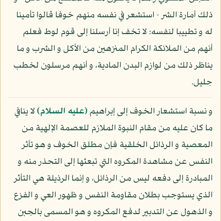
ذلك أمارة الشر - استشعر في نفسه منهم خوفا قالوا تأمينا
له و تطييبا لنفسه: لا تخف إنا أرسلنا إلى قوم لوط فعلم
أنهم من الملائكة الكرام المنزهين من الأكل و الشرب و ما
يناظر ذلك من لوازم البدن المادية، و أنهم مرسلون لخطب
جليل.
و نسبة استشعار الخوف إلى إبراهيم
(عليه السلام)
لا ينافي
ما كان عليه من مقام النبوة الملازم للعصمة الإلهية من
المعصية و الرذائل الخلقية فإن مطلق الخوف و هو تأثر
النفس عن مشاهدة المكروه التي تبعثها إلى التحذر منه و
المبادرة إلى دفعه ليس من الرذائل، و إنما الرذيلة هي التأثر
الذي يستوجب بطلان مقاومة النفس و ظهور العي و الفزع
و الذهول عن التدبير لدفع المكروه و هو المسمى بالجبن