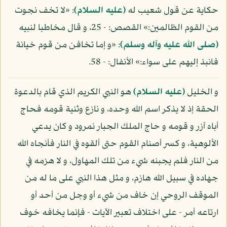
حكاية عن قول شعيب له
(عليه السلام)
: «لا تخف نجوت
من القوم الظالمين:» القصص: - 25، و قال مخاطبا لنبيه
(صلى الله عليه وآله وسلم)
: «و إما تخافن من قوم خيانة
فانبذ إليهم على سواء:» الأنفال: - 58.
و الخليل
(عليه السلام)
هو النبي الكريم الذي قام بالدعوة
الحقة إذ لا يذكر اسم الله وحده، و نازع وثنية قومه فحاج
أباه آزر و قومه و حاج الملك الجبار نمرود و كان يدعي
الألوهية، و كسر أصنام القوم حتى ألقوه في النار فأنجاه الله
من النار فلم يجبنه شيء من تلك المهاول، و لا هزمه في
جهاده في سبيل الله هازم، و مثل هذا النبي على ما له من
الموقف الروحي إن خاف من شيء أو وجل من أحد أو
ارتاعه أمر - على اختلاف تعبير الآيات - فإنما يخافه خوف