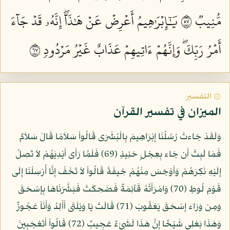
مُّنِيبٞ ٧٥
يَٰٓإِبۡرَٰهِيمُ أَعۡرِضۡ عَنۡ هَٰذَآۖ إِنَّهُۥ قَدۡ جَآءَ
أَمۡرُ رَبِّكَۖ وَإِنَّهُمۡ ءَاتِيهِمۡ عَذَابٌ غَيۡرُ مَرۡدُودٖ ٧٦
۞ التفسير
الميزان في تفسير القرآن
وَلَقَدْ جَاءتْ رُسُلُنَا إِبْرَاهِيمَ بِالْبُشْرَى قَالُواْ سَلاَمًا قَالَ سَلاَمٌ
فَمَا لَبِثَ أَن جَاء بِعِجْلٍ حَنِيذٍ (69) فَلَمَّا رَأَى أَيْدِيَهُمْ لاَ تَصِلُ
إِلَيْهِ نَكِرَهُمْ وَأَوْجَسَ مِنْهُمْ خِيفَةً قَالُواْ لاَ تَخَفْ إِنَّا أُرْسِلْنَا إِلَى
قَوْمِ لُوطٍ (70) وَامْرَأَتُهُ قَآئِمَةٌ فَضَحِكَتْ فَبَشَّرْنَاهَا بِإِسْحَقَ
وَمِن وَرَاء إِسْحَقَ يَعْقُوبَ (71) قَالَتْ يَا وَيْلَتَى أَأَلِدُ وَأَنَاْ عَجُوزٌ
وَهَذَا بَعْلِي شَيْخًا إِنَّ هَذَا لَشَيْءٌ عَجِيبٌ (72) قَالُواْ أَتَعْجَبِينَ