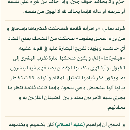
حزم و لا يخافه خوف جبن، و إذا خاف من شيء على نفسه
أو عرضه أو ماله فإنما يخاف لله لا لهوى من نفسه.
قوله تعالى: «و امرأته قائمة فضحكت فبشرناها بإسحاق و
من وراء إسحق يعقوب» ضحكت من الضحك بفتح الضاد
أي حاضت، و يؤيده تفريع البشارة عليه في قوله عقيبه:
«فبشرناها» إلخ، و يكون ضحكها أمارة تقرب البشرى إلى
القبول، و آية تهيىء نفسها للإذعان بصدقهم فيما يبشرون
به، و يكون ذكر قيامها لتمثيل المقام و أنها ما كانت تخطر
ببالها أنها ستحيض و هي عجوز، و إنما كانت قائمة تنظر ما
يجري عليه الأمر بين بعله و بين الضيفان النازلين به و
تحادثهم.
و المعنى أن إبراهيم
(عليه السلام)
كان يكلمهم و يكلمونه