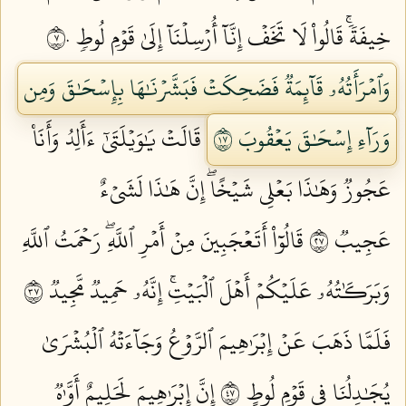
خِيفَةٗۚ قَالُواْ لَا تَخَفۡ إِنَّآ أُرۡسِلۡنَآ إِلَىٰ قَوۡمِ لُوطٖ ٧٠
وَٱمۡرَأَتُهُۥ قَآئِمَةٞ فَضَحِكَتۡ فَبَشَّرۡنَٰهَا بِإِسۡحَٰقَ وَمِن
وَرَآءِ إِسۡحَٰقَ يَعۡقُوبَ ٧١
قَالَتۡ يَٰوَيۡلَتَىٰٓ ءَأَلِدُ وَأَنَا۠
عَجُوزٞ وَهَٰذَا بَعۡلِي شَيۡخًاۖ إِنَّ هَٰذَا لَشَيۡءٌ
عَجِيبٞ ٧٢
قَالُوٓاْ أَتَعۡجَبِينَ مِنۡ أَمۡرِ ٱللَّهِۖ رَحۡمَتُ ٱللَّهِ
وَبَرَكَٰتُهُۥ عَلَيۡكُمۡ أَهۡلَ ٱلۡبَيۡتِۚ إِنَّهُۥ حَمِيدٞ مَّجِيدٞ ٧٣
فَلَمَّا ذَهَبَ عَنۡ إِبۡرَٰهِيمَ ٱلرَّوۡعُ وَجَآءَتۡهُ ٱلۡبُشۡرَىٰ
يُجَٰدِلُنَا فِي قَوۡمِ لُوطٍ ٧٤
إِنَّ إِبۡرَٰهِيمَ لَحَلِيمٌ أَوَّٰهٞ