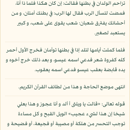
تزاحم الولدان في بطنها فقالت: إن كان هكذا فلما ذا أنا،
فمضت لتسأل الرب فقال لها الرب: في بطنك أمتان، و من
أحشائك يفترق شعبان: شعب يقوى على شعب، و كبير
يستعبد لصغير.
فلما كملت أيامها لتلد إذا في بطنها توأمان فخرج الأول أحمر
كله كفروة شعر فدعي اسمه عيسو، و بعد ذلك خرج أخوه و
يده قابضة بعقب عيسو فدعي اسمه يعقوب.
انتهى موضع الحاجة و هذا من لطائف القرآن الكريم.
قوله تعالى: «قالت يا ويلتى أ ألد و أنا عجوز و هذا بعلي
شيخا إن هذا لشيء عجيب» الويل القبح و كل مساءة
توجب التحسر من هلكة أو مصيبة أو فجيعة، أو فضيحة و