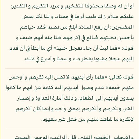
أو أن له وصفا محذوفا للتفخيم و مزيد التكريم و التقدير:
عليكم سلام زاك طيب أو ما في معناه، و لذا ذكر بعض
المفسرين: أن رفع السلام أبلغ من نصبه فقد حياهم
بأحسن تحيتهم فبالغ في إكرامهم ظنا منه أنهم ضيف و
قوله: «فما لبث أن جاء بعجل حنيذ» أي ما أبطأ في أن قدم
إليهم عجلا مشويا يقطر ماء و سمنا و أسرع في ذلك.
قوله تعالى: «فلما رأى أيديهم لا تصل إليه نكرهم و أوجس
منهم خيفة» عدم وصول أيديهم إليه كناية عن أنهم ما كانوا
يمدون أيديهم إلى الطعام، و ذلك أمارة العداوة و إضمار
الشر، و نكرهم و أنكرهم بمعنى واحد و إنما كان أنكرهم
لإنكاره ما شاهد منهم من فعل غير معهود.
و الإيجاس الخطور القلبي، قال الراغب: الوجس الصوت