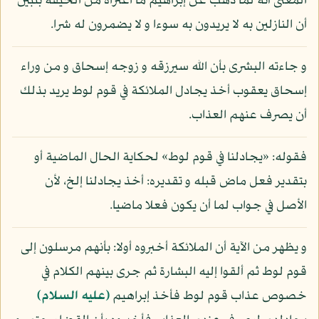
المعنى أنه لما ذهب عن إبراهيم ما اعتراه من الخيفة بتبين
أن النازلين به لا يريدون به سوءا و لا يضمرون له شرا.
و جاءته البشرى بأن الله سيرزقه و زوجه إسحاق و من وراء
إسحاق يعقوب أخذ يجادل الملائكة في قوم لوط يريد بذلك
أن يصرف عنهم العذاب.
فقوله: «يجادلنا في قوم لوط» لحكاية الحال الماضية أو
بتقدير فعل ماض قبله و تقديره: أخذ يجادلنا إلخ، لأن
الأصل في جواب لما أن يكون فعلا ماضيا.
و يظهر من الآية أن الملائكة أخبروه أولا: بأنهم مرسلون إلى
قوم لوط ثم ألقوا إليه البشارة ثم جرى بينهم الكلام في
خصوص عذاب قوم لوط فأخذ إبراهيم
(عليه السلام)