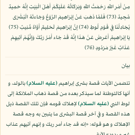
مِنْ أَمْرِ اللّهِ رَحْمَتُ اللّهِ وَبَرَكَاتُهُ عَلَيْكُمْ أَهْلَ الْبَيْتِ إِنَّهُ حَمِيدٌ
مَّجِيدٌ (73) فَلَمَّا ذَهَبَ عَنْ إِبْرَاهِيمَ الرَّوْعُ وَجَاءتْهُ الْبُشْرَى
يُجَادِلُنَا فِي قَوْمِ لُوطٍ (74) إِنَّ إِبْرَاهِيمَ لَحَلِيمٌ أَوَّاهٌ مُّنِيبٌ (75)
يَا إِبْرَاهِيمُ أَعْرِضْ عَنْ هَذَا إِنَّهُ قَدْ جَاء أَمْرُ رَبِّكَ وَإِنَّهُمْ آتِيهِمْ
عَذَابٌ غَيْرُ مَرْدُودٍ (76)
بيان
تتضمن الآيات قصة بشرى إبراهيم
(عليه السلام)
بالولد، و
أنها كالتوطئة لما سيذكر بعده من قصة ذهاب الملائكة إلى
لوط النبي
(عليه السلام)
لإهلاك قومه فإن تلك القصة ذيل
هذه القصة و في آخر قصة البشرى ما يتبين به وجه قصة
الإهلاك و هو قوله: «إنه قد جاء أمر ربك و إنهم آتيهم عذاب
غير مردود» الآية.