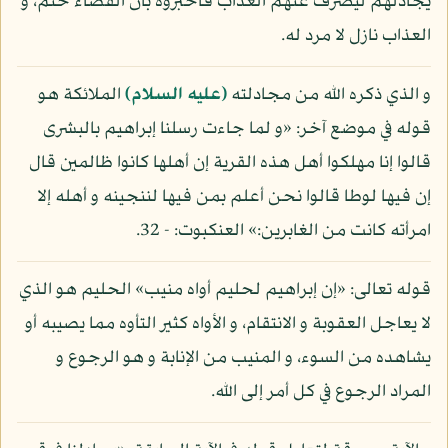
يجادلهم ليصرف عنهم العذاب فأخبروه بأن القضاء حتم، و
العذاب نازل لا مرد له.
و الذي ذكره الله من مجادلته
(عليه السلام)
الملائكة هو
قوله في موضع آخر: «و لما جاءت رسلنا إبراهيم بالبشرى
قالوا إنا مهلكوا أهل هذه القرية إن أهلها كانوا ظالمين قال
إن فيها لوطا قالوا نحن أعلم بمن فيها لننجينه و أهله إلا
امرأته كانت من الغابرين:» العنكبوت: - 32.
قوله تعالى: «إن إبراهيم لحليم أواه منيب» الحليم هو الذي
لا يعاجل العقوبة و الانتقام، و الأواه كثير التأوه مما يصيبه أو
يشاهده من السوء، و المنيب من الإنابة و هو الرجوع و
المراد الرجوع في كل أمر إلى الله.