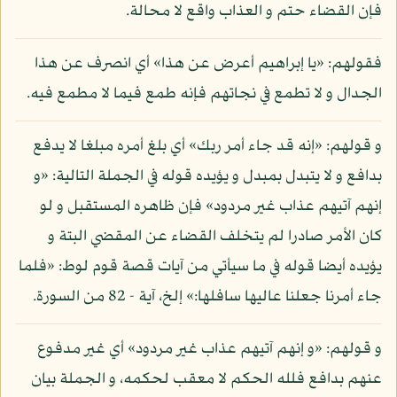
فإن القضاء حتم و العذاب واقع لا محالة.
فقولهم: «يا إبراهيم أعرض عن هذا» أي انصرف عن هذا
الجدال و لا تطمع في نجاتهم فإنه طمع فيما لا مطمع فيه.
و قولهم: «إنه قد جاء أمر ربك» أي بلغ أمره مبلغا لا يدفع
بدافع و لا يتبدل بمبدل و يؤيده قوله في الجملة التالية: «و
إنهم آتيهم عذاب غير مردود» فإن ظاهره المستقبل و لو
كان الأمر صادرا لم يتخلف القضاء عن المقضي البتة و
يؤيده أيضا قوله في ما سيأتي من آيات قصة قوم لوط: «فلما
جاء أمرنا جعلنا عاليها سافلها:» إلخ، آية - 82 من السورة.
و قولهم: «و إنهم آتيهم عذاب غير مردود» أي غير مدفوع
عنهم بدافع فلله الحكم لا معقب لحكمه، و الجملة بيان