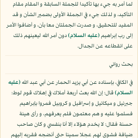
لما أمر به جيء بها تأكيدا للجملة السابقة و المقام مقام
التأكيد، و لذلك جيء في الجملة الأولى بضمير الشأن و قد
المفيد للتحقيق، و صدرت الجملتان معا بأن، و أضافوا الأمر
إلى رب إبراهيم
(عليه السلام)
دون أمر الله ليعينهم ذلك
على انقطاعه عن الجدال.
بحث روائي
في الكافي، بإسناده عن أبي يزيد الحمار عن أبي عبد الله
(عليه
السلام)
قال: إن الله بعث أربعة أملاك في إهلاك قوم لوط:
جبرئيل و ميكائيل و إسرافيل و كروبيل فمروا بإبراهيم
فسلموا عليه و هم معتمون فلم يعرفهم، و رأى هيئة
حسنة فقال: لا يخدم هؤلاء إلا أنا بنفسي و كان صاحب
ضيافة فشوى لهم عجلا سمينا حتى أنضجه فقربه إليهم