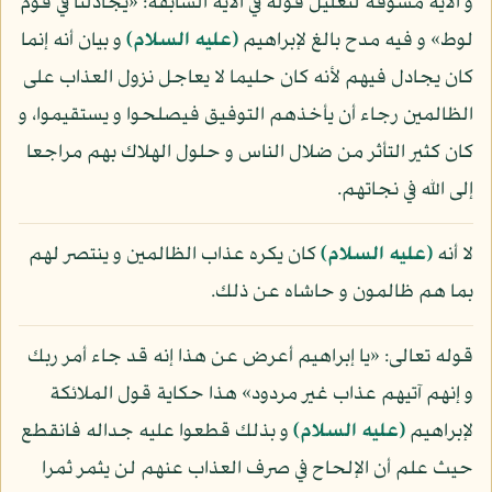
و الآية مسوقة لتعليل قوله في الآية السابقة: «يجادلنا في قوم
لوط» و فيه مدح بالغ لإبراهيم
(عليه السلام)
و بيان أنه إنما
كان يجادل فيهم لأنه كان حليما لا يعاجل نزول العذاب على
الظالمين رجاء أن يأخذهم التوفيق فيصلحوا و يستقيموا، و
كان كثير التأثر من ضلال الناس و حلول الهلاك بهم مراجعا
إلى الله في نجاتهم.
لا أنه
(عليه السلام)
كان يكره عذاب الظالمين و ينتصر لهم
بما هم ظالمون و حاشاه عن ذلك.
قوله تعالى: «يا إبراهيم أعرض عن هذا إنه قد جاء أمر ربك
و إنهم آتيهم عذاب غير مردود» هذا حكاية قول الملائكة
لإبراهيم
(عليه السلام)
و بذلك قطعوا عليه جداله فانقطع
حيث علم أن الإلحاح في صرف العذاب عنهم لن يثمر ثمرا