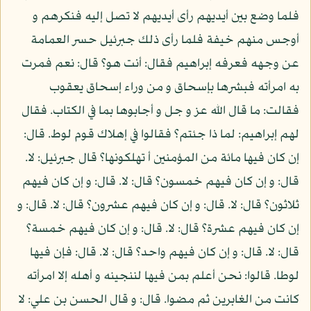
فلما وضع بين أيديهم رأى أيديهم لا تصل إليه فنكرهم و
أوجس منهم خيفة فلما رأى ذلك جبرئيل حسر العمامة
عن وجهه فعرفه إبراهيم فقال: أنت هو؟ قال: نعم فمرت
به امرأته فبشرها بإسحاق و من وراء إسحاق يعقوب
فقالت: ما قال الله عز و جل و أجابوها بما في الكتاب. فقال
لهم إبراهيم: لما ذا جئتم؟ فقالوا في إهلاك قوم لوط. قال:
إن كان فيها مائة من المؤمنين أ تهلكونها؟ قال جبرئيل: لا.
قال: و إن كان فيهم خمسون؟ قال: لا. قال: و إن كان فيهم
ثلاثون؟ قال: لا. قال: و إن كان فيهم عشرون؟ قال: لا. قال: و
إن كان فيهم عشرة؟ قال: لا. قال: و إن كان فيهم خمسة؟
قال: لا. قال: و إن كان فيهم واحد؟ قال: لا. قال: فإن فيها
لوطا. قالوا: نحن أعلم بمن فيها لننجينه و أهله إلا امرأته
كانت من الغابرين ثم مضوا. قال: و قال الحسن بن علي: لا