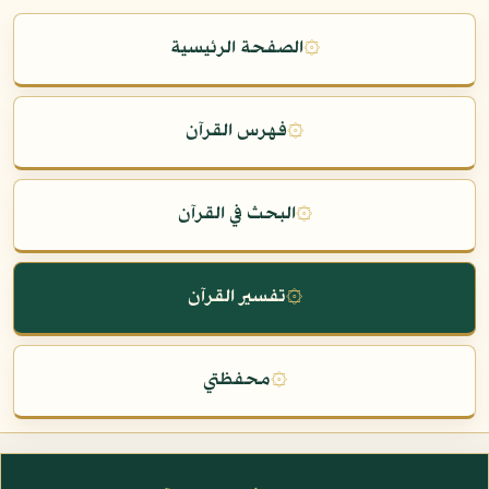
۞
الصفحة الرئيسية
۞
فهرس القرآن
۞
البحث في القرآن
۞
تفسير القرآن
۞
محفظتي