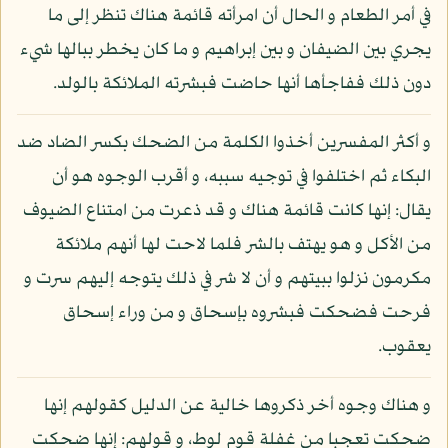
في أمر الطعام و الحال أن امرأته قائمة هناك تنظر إلى ما
يجري بين الضيفان و بين إبراهيم و ما كان يخطر ببالها شيء
دون ذلك ففاجأها أنها حاضت فبشرته الملائكة بالولد.
و أكثر المفسرين أخذوا الكلمة من الضحك بكسر الضاد ضد
البكاء ثم اختلفوا في توجيه سببه، و أقرب الوجوه هو أن
يقال: إنها كانت قائمة هناك و قد ذعرت من امتناع الضيوف
من الأكل و هو يهتف بالشر فلما لاحت لها أنهم ملائكة
مكرمون نزلوا ببيتهم و أن لا شر في ذلك يتوجه إليهم سرت و
فرحت فضحكت فبشروه بإسحاق و من وراء إسحاق
يعقوب.
و هناك وجوه أخر ذكروها خالية عن الدليل كقولهم إنها
ضحكت تعجبا من غفلة قوم لوط، و قولهم: إنها ضحكت