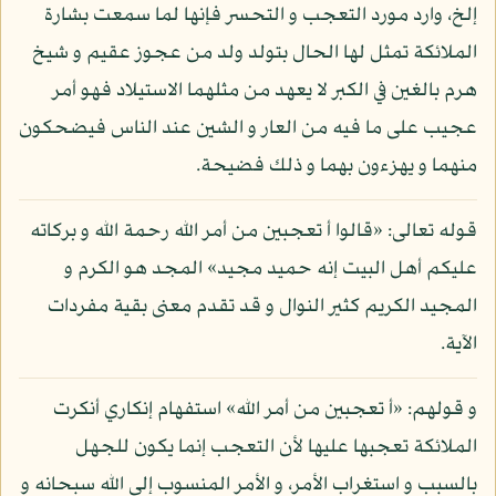
إلخ، وارد مورد التعجب و التحسر فإنها لما سمعت بشارة
الملائكة تمثل لها الحال بتولد ولد من عجوز عقيم و شيخ
هرم بالغين في الكبر لا يعهد من مثلهما الاستيلاد فهو أمر
عجيب على ما فيه من العار و الشين عند الناس فيضحكون
منهما و يهزءون بهما و ذلك فضيحة.
قوله تعالى: «قالوا أ تعجبين من أمر الله رحمة الله و بركاته
عليكم أهل البيت إنه حميد مجيد» المجد هو الكرم و
المجيد الكريم كثير النوال و قد تقدم معنى بقية مفردات
الآية.
و قولهم: «أ تعجبين من أمر الله» استفهام إنكاري أنكرت
الملائكة تعجبها عليها لأن التعجب إنما يكون للجهل
بالسبب و استغراب الأمر، و الأمر المنسوب إلى الله سبحانه و