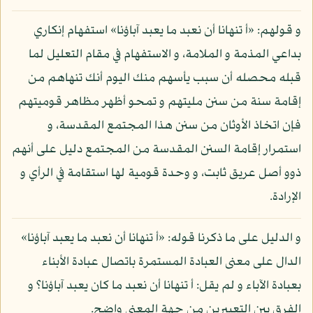
و قولهم: «أ تنهانا أن نعبد ما يعبد آباؤنا» استفهام إنكاري
بداعي المذمة و الملامة، و الاستفهام في مقام التعليل لما
قبله محصله أن سبب يأسهم منك اليوم أنك تنهاهم من
إقامة سنة من سنن مليتهم و تمحو أظهر مظاهر قوميتهم
فإن اتخاذ الأوثان من سنن هذا المجتمع المقدسة، و
استمرار إقامة السنن المقدسة من المجتمع دليل على أنهم
ذوو أصل عريق ثابت، و وحدة قومية لها استقامة في الرأي و
الإرادة.
و الدليل على ما ذكرنا قوله: «أ تنهانا أن نعبد ما يعبد آباؤنا»
الدال على معنى العبادة المستمرة باتصال عبادة الأبناء
بعبادة الآباء و لم يقل: أ تنهانا أن نعبد ما كان يعبد آباؤنا؟ و
الفرق بين التعبيرين من جهة المعنى واضح.