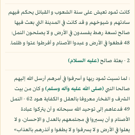
كانت ثمود تعيش على سنة الشعوب و القبائل يحكم فيهم
سادتهم و شيوخهم و قد كانت في المدينة التي بعث فيها
صالح تسعة رهط يفسدون في الأرض و لا يصلحون النمل:
48 فطغوا في الأرض و عبدوا الأصنام و أفرطوا عتوا و ظلما.
2 - بعثة صالح
(عليه السلام)
: لما نسيت ثمود ربها و أسرفوا في أمرهم أرسل الله إليهم
صالحا النبي
(صلى الله عليه وآله وسلم)
و كان من بيت
الشرف و الفخار معروفا بالعقل و الكفاية هود 62 - النمل
49 فدعاهم إلى توحيد الله سبحانه و أن يتركوا عبادة
الأصنام و أن يسيروا في مجتمعهم بالعدل و الإحسان، و لا
يعلوا في الأرض و لا يسرفوا و لا يطغوا و أنذرهم بالعذاب»