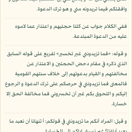
وافقتكم فيما تريدونه مني و هو ترك الدعوة.
ففي الكلام جواب عن كلتا حجتيهم و اعتذار عما لاموه
عليه من الدعوة المبتدعة.
و قوله: «فما تزيدونني غير تخسير» تفريع على قوله السابق
الذي ذكره في مقام دحض الحجتين و الاعتذار عن
مخالفتهم و القيام بدعوتهم إلى خلاف سنتهم القومية
فالمعنى فما تزيدونني في حرصكم على ترك الدعوة و الرجوع
إليكم و اللحوق بكم غير أن تخسروني فما مخالفة الحق إلا
خسارة.
و قيل: المراد أنكم ما تزيدونني في قولكم: أ تنهانا أن نعبد ما
يعبد آباؤنا؟ غير نسبتي إياكم إلى الخسارة.