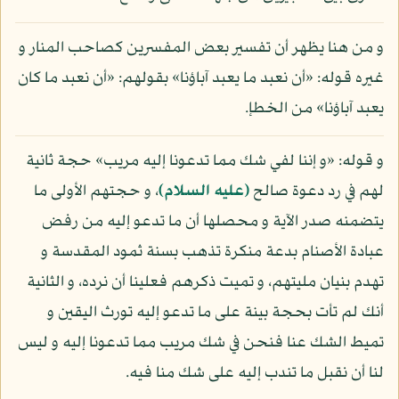
و من هنا يظهر أن تفسير بعض المفسرين كصاحب المنار و
غيره قوله: «أن نعبد ما يعبد آباؤنا» بقولهم: «أن نعبد ما كان
يعبد آباؤنا» من الخطإ.
و قوله: «و إننا لفي شك مما تدعونا إليه مريب» حجة ثانية
لهم في رد دعوة صالح
(عليه السلام)
، و حجتهم الأولى ما
يتضمنه صدر الآية و محصلها أن ما تدعو إليه من رفض
عبادة الأصنام بدعة منكرة تذهب بسنة ثمود المقدسة و
تهدم بنيان مليتهم، و تميت ذكرهم فعلينا أن نرده، و الثانية
أنك لم تأت بحجة بينة على ما تدعو إليه تورث اليقين و
تميط الشك عنا فنحن في شك مريب مما تدعونا إليه و ليس
لنا أن نقبل ما تندب إليه على شك منا فيه.