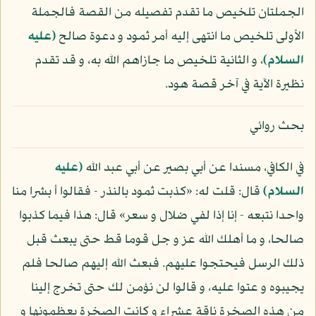
الجملتان تلخيص ما تقدم تفصيله من القصة فالجملة
الأولى تلخيص ما انتهى إليه أمر ثمود و دعوة صالح
(عليه
السلام)
، و الثانية تلخيص ما جازاهم الله به، و قد تقدم
نظيرة الآية في آخر قصة هود.
بحث روائي
في الكافي، مسندا عن أبي بصير عن أبي عبد الله
(عليه
السلام)
قال: قلت له: «كذبت ثمود بالنذر - فقالوا أ بشرا منا
واحدا نتبعه - إنا إذا لفي ضلال و سعر» قال: هذا فيما كذبوا
صالحا، و ما أهلك الله عز و جل قوما قط حتى يبعث قبل
ذلك الرسل فيحتجوا عليهم. فبعث الله إليهم صالحا فلم
يجيبوه و عتوا عليه، و قالوا لن نؤمن لك حتى تخرج إلينا
من هذه الصخرة ناقة عشراء و كانت الصخرة يعظمونها و