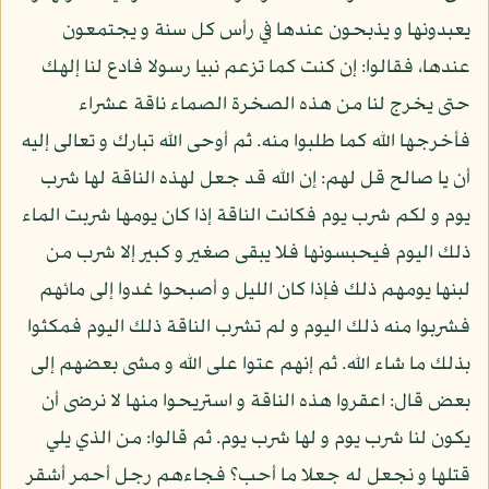
يعبدونها و يذبحون عندها في رأس كل سنة و يجتمعون
عندها، فقالوا: إن كنت كما تزعم نبيا رسولا فادع لنا إلهك
حتى يخرج لنا من هذه الصخرة الصماء ناقة عشراء
فأخرجها الله كما طلبوا منه. ثم أوحى الله تبارك و تعالى إليه
أن يا صالح قل لهم: إن الله قد جعل لهذه الناقة لها شرب
يوم و لكم شرب يوم فكانت الناقة إذا كان يومها شربت الماء
ذلك اليوم فيحبسونها فلا يبقى صغير و كبير إلا شرب من
لبنها يومهم ذلك فإذا كان الليل و أصبحوا غدوا إلى مائهم
فشربوا منه ذلك اليوم و لم تشرب الناقة ذلك اليوم فمكثوا
بذلك ما شاء الله. ثم إنهم عتوا على الله و مشى بعضهم إلى
بعض قال: اعقروا هذه الناقة و استريحوا منها لا نرضى أن
يكون لنا شرب يوم و لها شرب يوم. ثم قالوا: من الذي يلي
قتلها و نجعل له جعلا ما أحب؟ فجاءهم رجل أحمر أشقر