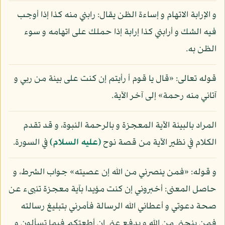
و الإرابة الاتهام و إساءة الظن يقال: رابني منه كذا إذا أوجب
فيه الشك و أرابني كذا إرابة إذا حملك على اتهامه و سوء
الظن به.
قوله تعالى: «قال يا قوم أ رأيتم إن كنت على بينة من ربي و
آتاني منه رحمة» إلى آخر الآية.
المراد بالبينة الآية المعجزة و بالرحمة النبوة، و قد تقدم
الكلام في نظير الآية من قصة نوح
(عليه السلام)
في السورة.
و قوله: «فمن ينصرني من الله إن عصيته» جواب الشرط، و
حاصل المعنى: أخبروني إن كنت مؤيدا بآية معجزة تنبىء عن
صحة دعوتي و أعطاني الله الرسالة فأمرني بتبليغ رسالته
فمن ينجني من الله و يدفع عني إن أطعتكم فيما تسألون و