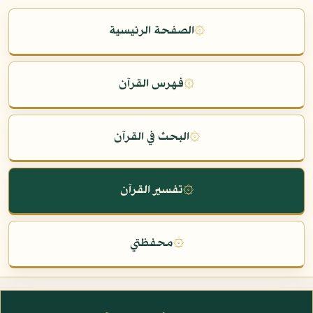
۞
الصفحة الرئيسية
۞
فهرس القرآن
۞
البحث في القرآن
۞
تفسير القرآن
۞
محفظتي