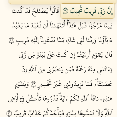
إِنَّ رَبِّي قَرِيبٞ مُّجِيبٞ ٦١
قَالُواْ يَٰصَٰلِحُ قَدۡ كُنتَ
فِينَا مَرۡجُوّٗا قَبۡلَ هَٰذَآۖ أَتَنۡهَىٰنَآ أَن نَّعۡبُدَ مَا يَعۡبُدُ
ءَابَآؤُنَا وَإِنَّنَا لَفِي شَكّٖ مِّمَّا تَدۡعُونَآ إِلَيۡهِ مُرِيبٖ ٦٢
قَالَ يَٰقَوۡمِ أَرَءَيۡتُمۡ إِن كُنتُ عَلَىٰ بَيِّنَةٖ مِّن رَّبِّي
وَءَاتَىٰنِي مِنۡهُ رَحۡمَةٗ فَمَن يَنصُرُنِي مِنَ ٱللَّهِ إِنۡ
عَصَيۡتُهُۥۖ فَمَا تَزِيدُونَنِي غَيۡرَ تَخۡسِيرٖ ٦٣
وَيَٰقَوۡمِ
هَٰذِهِۦ نَاقَةُ ٱللَّهِ لَكُمۡ ءَايَةٗۖ فَذَرُوهَا تَأۡكُلۡ فِيٓ أَرۡضِ
ٱللَّهِۖ وَلَا تَمَسُّوهَا بِسُوٓءٖ فَيَأۡخُذَكُمۡ عَذَابٞ قَرِيبٞ ٦٤