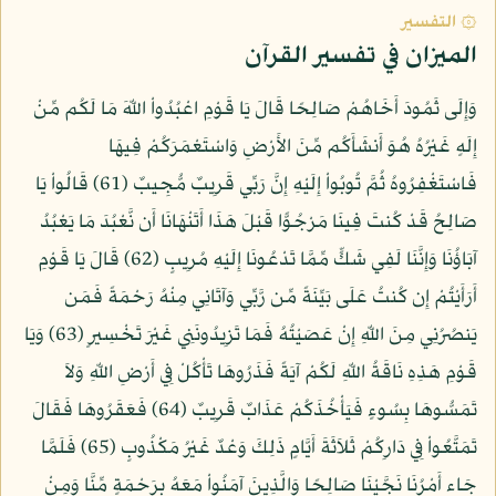
۞ التفسير
الميزان في تفسير القرآن
وَإِلَى ثَمُودَ أَخَاهُمْ صَالِحًا قَالَ يَا قَوْمِ اعْبُدُواْ اللّهَ مَا لَكُم مِّنْ
إِلَهٍ غَيْرُهُ هُوَ أَنشَأَكُم مِّنَ الأَرْضِ وَاسْتَعْمَرَكُمْ فِيهَا
فَاسْتَغْفِرُوهُ ثُمَّ تُوبُواْ إِلَيْهِ إِنَّ رَبِّي قَرِيبٌ مُّجِيبٌ (61) قَالُواْ يَا
صَالِحُ قَدْ كُنتَ فِينَا مَرْجُوًّا قَبْلَ هَذَا أَتَنْهَانَا أَن نَّعْبُدَ مَا يَعْبُدُ
آبَاؤُنَا وَإِنَّنَا لَفِي شَكٍّ مِّمَّا تَدْعُونَا إِلَيْهِ مُرِيبٍ (62) قَالَ يَا قَوْمِ
أَرَأَيْتُمْ إِن كُنتُ عَلَى بَيِّنَةً مِّن رَّبِّي وَآتَانِي مِنْهُ رَحْمَةً فَمَن
يَنصُرُنِي مِنَ اللّهِ إِنْ عَصَيْتُهُ فَمَا تَزِيدُونَنِي غَيْرَ تَخْسِيرٍ (63) وَيَا
قَوْمِ هَذِهِ نَاقَةُ اللّهِ لَكُمْ آيَةً فَذَرُوهَا تَأْكُلْ فِي أَرْضِ اللّهِ وَلاَ
تَمَسُّوهَا بِسُوءٍ فَيَأْخُذَكُمْ عَذَابٌ قَرِيبٌ (64) فَعَقَرُوهَا فَقَالَ
تَمَتَّعُواْ فِي دَارِكُمْ ثَلاَثَةَ أَيَّامٍ ذَلِكَ وَعْدٌ غَيْرُ مَكْذُوبٍ (65) فَلَمَّا
جَاء أَمْرُنَا نَجَّيْنَا صَالِحًا وَالَّذِينَ آمَنُواْ مَعَهُ بِرَحْمَةٍ مِّنَّا وَمِنْ