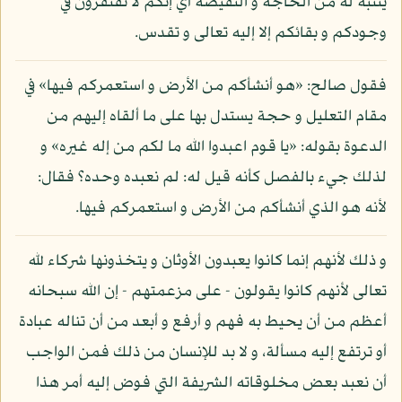
يتنبه له من الحاجة و النقيصة أي إنكم لا تفتقرون في
وجودكم و بقائكم إلا إليه تعالى و تقدس.
فقول صالح: «هو أنشأكم من الأرض و استعمركم فيها» في
مقام التعليل و حجة يستدل بها على ما ألقاه إليهم من
الدعوة بقوله: «يا قوم اعبدوا الله ما لكم من إله غيره» و
لذلك جيء بالفصل كأنه قيل له: لم نعبده وحده؟ فقال:
لأنه هو الذي أنشأكم من الأرض و استعمركم فيها.
و ذلك لأنهم إنما كانوا يعبدون الأوثان و يتخذونها شركاء لله
تعالى لأنهم كانوا يقولون - على مزعمتهم - إن الله سبحانه
أعظم من أن يحيط به فهم و أرفع و أبعد من أن تناله عبادة
أو ترتفع إليه مسألة، و لا بد للإنسان من ذلك فمن الواجب
أن نعبد بعض مخلوقاته الشريفة التي فوض إليه أمر هذا