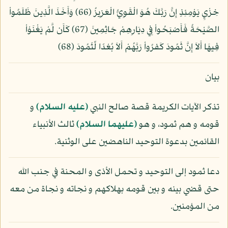
خِزْيِ يَوْمِئِذٍ إِنَّ رَبَّكَ هُوَ الْقَوِيُّ الْعَزِيزُ (66) وَأَخَذَ الَّذِينَ ظَلَمُواْ
الصَّيْحَةُ فَأَصْبَحُواْ فِي دِيَارِهِمْ جَاثِمِينَ (67) كَأَن لَّمْ يَغْنَوْاْ
فِيهَا أَلاَ إِنَّ ثَمُودَ كَفرُواْ رَبَّهُمْ أَلاَ بُعْدًا لِّثَمُودَ (68)
بيان
تذكر الآيات الكريمة قصة صالح النبي
(عليه السلام)
و
قومه و هم ثمود، و هو
(عليهما السلام)
ثالث الأنبياء
القائمين بدعوة التوحيد الناهضين على الوثنية.
دعا ثمود إلى التوحيد و تحمل الأذى و المحنة في جنب الله
حتى قضي بينه و بين قومه بهلاكهم و نجاته و نجاة من معه
من المؤمنين.