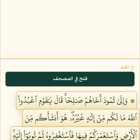
۞ الآية
فتح في المصحف
۞ وَإِلَىٰ ثَمُودَ أَخَاهُمۡ صَٰلِحٗاۚ قَالَ يَٰقَوۡمِ ٱعۡبُدُواْ
ٱللَّهَ مَا لَكُم مِّنۡ إِلَٰهٍ غَيۡرُهُۥۖ هُوَ أَنشَأَكُم مِّنَ
ٱلۡأَرۡضِ وَٱسۡتَعۡمَرَكُمۡ فِيهَا فَٱسۡتَغۡفِرُوهُ ثُمَّ تُوبُوٓاْ إِلَيۡهِۚ