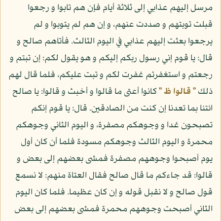
مرسل إليهم عذابي إلى ثلاثة أيام فإن هم تابوا و رجعوا
قبلت توبتهم و صددت عنهم، و إن هم لم يتوبوا و لم
يرجعوا بعثت إليهم عذابي في اليوم الثالث. فأتاهم صالح و
قال: يا قوم إني رسول ربكم إليكم و هو يقول لكم: إن تبتم و
رجعتم و استغفرتم غفرت لكم و تبت عليكم، فلما قال لهم
ذلك
" قالوا ظ "
كانوا أعتى ما قالوا و أخبث و قالوا: يا صالح
ائتنا بما تعدنا إن كنت من الصادقين. قال: يا قوم إنكم
تصبحون غدا و وجوهكم مصفرة، و اليوم الثاني وجوهكم
محمرة و اليوم الثالث وجوهكم مسودة فلما أن كان أول
يوم أصبحوا وجوههم مصفرة فمشى بعضهم إلى بعض و
قالوا: قد جاءكم ما قال صالح فقال العتاة منهم: لا نسمع
قول صالح و لا نقبل قوله و إن كان عظيما. فلما كان اليوم
الثاني أصبحت وجوههم محمرة فمشى بعضهم إلى بعض