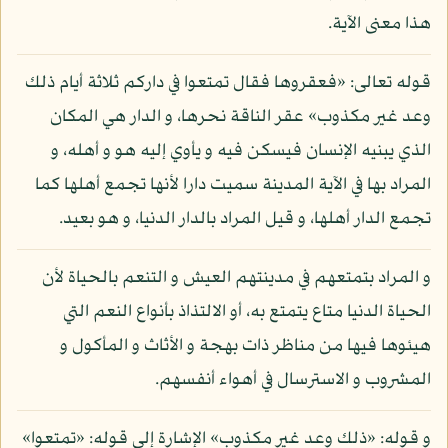
هذا معنى الآية.
قوله تعالى: «فعقروها فقال تمتعوا في داركم ثلاثة أيام ذلك
وعد غير مكذوب» عقر الناقة نحرها، و الدار هي المكان
الذي يبنيه الإنسان فيسكن فيه و يأوي إليه هو و أهله، و
المراد بها في الآية المدينة سميت دارا لأنها تجمع أهلها كما
تجمع الدار أهلها، و قيل المراد بالدار الدنيا، و هو بعيد.
و المراد بتمتعهم في مدينتهم العيش و التنعم بالحياة لأن
الحياة الدنيا متاع يتمتع به، أو الالتذاذ بأنواع النعم التي
هيئوها فيها من مناظر ذات بهجة و الأثاث و المأكول و
المشروب و الاسترسال في أهواء أنفسهم.
و قوله: «ذلك وعد غير مكذوب» الإشارة إلى قوله: «تمتعوا»