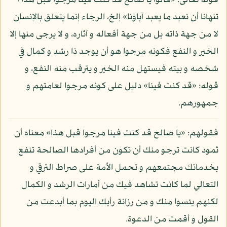
قوله تعالى: «قالوا يا صالح قد كنت فينا مرجوا قبل هذا أ
تنهانا أن نعبد ما يعبد آباؤنا» إلخ، الرجاء إنما يتعلق بالإنسان
لا من جهة ذاته بل من جهة أفعاله و آثاره، و لا يرجى منها إلا
الخير و النفع فكونه مرجوا هو أن يوجد ذا رشد و كمال في
شخصه و بيته فيستهل منه الخير و يترقب منه النفع، و
قوله: «قد كنت فينا» دليل على كونه مرجوا لعامتهم و
جمهورهم.
فقولهم: «يا صالح قد كنت فينا مرجوا قبل هذا» معناه أن
ثمود كانت ترجو منك أن تكون من أفرادها الصالحة تنفع
بخدماتك مجتمعهم و تحمل الأمة على صراط الترقي و
التعالي لما كانت تشاهد فيك من أمارات الرشد و الكمال
لكنهم يئسوا منك و من رزانة رأيك اليوم بما أبدعت من
القول و أقمت من الدعوة.