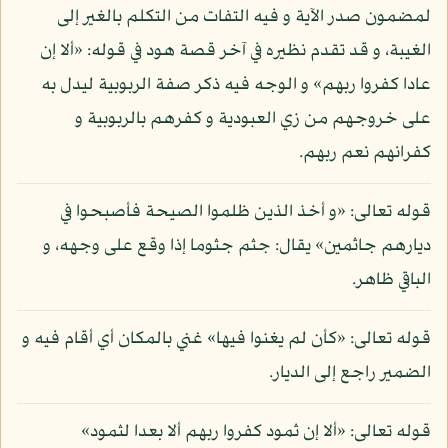
لمضمون صدر الآية و فيه التفات من التكلم بالغير إلى
الغيبة، و قد تقدم نظيره في آخر قصة هود في قوله: «ألا إن
عادا كفروا ربهم» و الوجه فيه ذكر صفة الربوبية ليدل به
على خروجهم من زي العبودية و كفرهم بالربوبية و
كفرانهم نعم ربهم.
قوله تعالى: «و أخذ الذين ظلموا الصيحة فأصبحوا في
ديارهم جاثمين» يقال: جثم جثوما إذا وقع على وجهه، و
الباقي ظاهر.
قوله تعالى: «كأن لم يغنوا فيها» غني بالمكان أي أقام فيه و
الضمير راجع إلى الديار.
قوله تعالى: «ألا إن ثمود كفروا ربهم ألا بعدا لثمود»