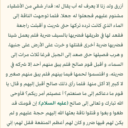
أزرق ولد زنا لا يعرف له أب يقال له: قدار شقي من الأشقياء
مشئوم عليهم فجعلوا له جعلا. فلما توجهت الناقة إلى
الماء الذي كانت ترده تركها حتى شربت و أقبلت راجعة
فقعد لها في طريقها فضربها بالسيف ضربة فلم يعمل شيئا
فضربها ضربة أخرى فقتلها و خرت على الأرض على جنبها،
و هرب فصيلها حتى صعد إلى الجبل فرغا ثلاث مرات إلى
السماء، و أقبل قوم صالح فلم يبق منهم أحد إلا شركه في
ضربته، و اقتسموا لحمها فيما بينهم فلم يبق منهم صغير و
لا كبير إلا أكل منها. فلما رأى ذلك صالح أقبل إليهم و قال: يا
قوم ما دعاكم إلى ما صنعتم؟ أ عصيتم أمر ربكم؟ فأوحى
الله تبارك و تعالى إلى صالح
(عليه السلام)
: إن قومك قد
طغوا و بغوا و قتلوا ناقة بعثها الله إليهم حجة عليهم و لم
يكن لهم فيها ضرر و كان لهم أعظم المنفعة فقل لهم: إني