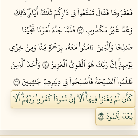
فَعَقَرُوهَا فَقَالَ تَمَتَّعُواْ فِي دَارِكُمۡ ثَلَٰثَةَ أَيَّامٖۖ ذَٰلِكَ
وَعۡدٌ غَيۡرُ مَكۡذُوبٖ ٦٥
فَلَمَّا جَآءَ أَمۡرُنَا نَجَّيۡنَا
صَٰلِحٗا وَٱلَّذِينَ ءَامَنُواْ مَعَهُۥ بِرَحۡمَةٖ مِّنَّا وَمِنۡ خِزۡيِ
يَوۡمِئِذٍۚ إِنَّ رَبَّكَ هُوَ ٱلۡقَوِيُّ ٱلۡعَزِيزُ ٦٦
وَأَخَذَ ٱلَّذِينَ
ظَلَمُواْ ٱلصَّيۡحَةُ فَأَصۡبَحُواْ فِي دِيَٰرِهِمۡ جَٰثِمِينَ ٦٧
كَأَن لَّمۡ يَغۡنَوۡاْ فِيهَآۗ أَلَآ إِنَّ ثَمُودَاْ كَفَرُواْ رَبَّهُمۡۗ أَلَا
بُعۡدٗا لِّثَمُودَ ٦٨