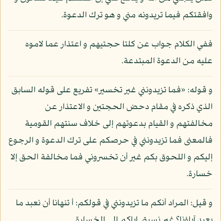
وافقتكم فيما تريدونه مني و هو ترك الدعوة.
ففي الكلام جواب عن كلتا حجتيهم و اعتذار عما لاموه
عليه من الدعوة المبتدعة.
و قوله: «فما تزيدونني غير تخسير» تفريع على قوله السابق
الذي ذكره في مقام دحض الحجتين و الاعتذار عن
مخالفتهم و القيام بدعوتهم إلى خلاف سنتهم القومية
فالمعنى فما تزيدونني في حرصكم على ترك الدعوة و الرجوع
إليكم و اللحوق بكم غير أن تخسروني فما مخالفة الحق إلا
خسارة.
و قيل: المراد أنكم ما تزيدونني في قولكم: أ تنهانا أن نعبد ما
يعبد آباؤنا؟ غير نسبتي إياكم إلى الخسارة.