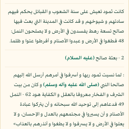
كانت ثمود تعيش على سنة الشعوب و القبائل يحكم فيهم
سادتهم و شيوخهم و قد كانت في المدينة التي بعث فيها
صالح تسعة رهط يفسدون في الأرض و لا يصلحون النمل:
48 فطغوا في الأرض و عبدوا الأصنام و أفرطوا عتوا و ظلما.
2 - بعثة صالح
(عليه السلام)
: لما نسيت ثمود ربها و أسرفوا في أمرهم أرسل الله إليهم
صالحا النبي
(صلى الله عليه وآله وسلم)
و كان من بيت
الشرف و الفخار معروفا بالعقل و الكفاية هود 62 - النمل
49 فدعاهم إلى توحيد الله سبحانه و أن يتركوا عبادة
الأصنام و أن يسيروا في مجتمعهم بالعدل و الإحسان، و لا
يعلوا في الأرض و لا يسرفوا و لا يطغوا و أنذرهم بالعذاب»