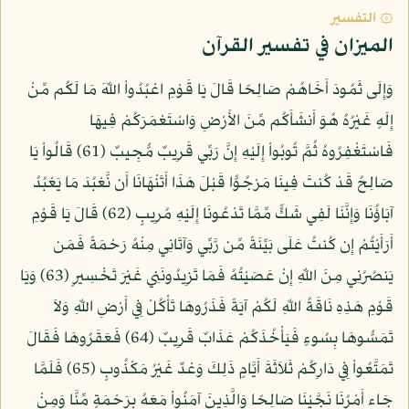
۞ التفسير
الميزان في تفسير القرآن
وَإِلَى ثَمُودَ أَخَاهُمْ صَالِحًا قَالَ يَا قَوْمِ اعْبُدُواْ اللّهَ مَا لَكُم مِّنْ
إِلَهٍ غَيْرُهُ هُوَ أَنشَأَكُم مِّنَ الأَرْضِ وَاسْتَعْمَرَكُمْ فِيهَا
فَاسْتَغْفِرُوهُ ثُمَّ تُوبُواْ إِلَيْهِ إِنَّ رَبِّي قَرِيبٌ مُّجِيبٌ (61) قَالُواْ يَا
صَالِحُ قَدْ كُنتَ فِينَا مَرْجُوًّا قَبْلَ هَذَا أَتَنْهَانَا أَن نَّعْبُدَ مَا يَعْبُدُ
آبَاؤُنَا وَإِنَّنَا لَفِي شَكٍّ مِّمَّا تَدْعُونَا إِلَيْهِ مُرِيبٍ (62) قَالَ يَا قَوْمِ
أَرَأَيْتُمْ إِن كُنتُ عَلَى بَيِّنَةً مِّن رَّبِّي وَآتَانِي مِنْهُ رَحْمَةً فَمَن
يَنصُرُنِي مِنَ اللّهِ إِنْ عَصَيْتُهُ فَمَا تَزِيدُونَنِي غَيْرَ تَخْسِيرٍ (63) وَيَا
قَوْمِ هَذِهِ نَاقَةُ اللّهِ لَكُمْ آيَةً فَذَرُوهَا تَأْكُلْ فِي أَرْضِ اللّهِ وَلاَ
تَمَسُّوهَا بِسُوءٍ فَيَأْخُذَكُمْ عَذَابٌ قَرِيبٌ (64) فَعَقَرُوهَا فَقَالَ
تَمَتَّعُواْ فِي دَارِكُمْ ثَلاَثَةَ أَيَّامٍ ذَلِكَ وَعْدٌ غَيْرُ مَكْذُوبٍ (65) فَلَمَّا
جَاء أَمْرُنَا نَجَّيْنَا صَالِحًا وَالَّذِينَ آمَنُواْ مَعَهُ بِرَحْمَةٍ مِّنَّا وَمِنْ