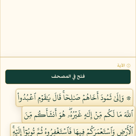
۞ الآية
فتح في المصحف
۞ وَإِلَىٰ ثَمُودَ أَخَاهُمۡ صَٰلِحٗاۚ قَالَ يَٰقَوۡمِ ٱعۡبُدُواْ
ٱللَّهَ مَا لَكُم مِّنۡ إِلَٰهٍ غَيۡرُهُۥۖ هُوَ أَنشَأَكُم مِّنَ
ٱلۡأَرۡضِ وَٱسۡتَعۡمَرَكُمۡ فِيهَا فَٱسۡتَغۡفِرُوهُ ثُمَّ تُوبُوٓاْ إِلَيۡهِۚ