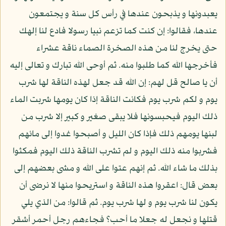
يعبدونها و يذبحون عندها في رأس كل سنة و يجتمعون
عندها، فقالوا: إن كنت كما تزعم نبيا رسولا فادع لنا إلهك
حتى يخرج لنا من هذه الصخرة الصماء ناقة عشراء
فأخرجها الله كما طلبوا منه. ثم أوحى الله تبارك و تعالى إليه
أن يا صالح قل لهم: إن الله قد جعل لهذه الناقة لها شرب
يوم و لكم شرب يوم فكانت الناقة إذا كان يومها شربت الماء
ذلك اليوم فيحبسونها فلا يبقى صغير و كبير إلا شرب من
لبنها يومهم ذلك فإذا كان الليل و أصبحوا غدوا إلى مائهم
فشربوا منه ذلك اليوم و لم تشرب الناقة ذلك اليوم فمكثوا
بذلك ما شاء الله. ثم إنهم عتوا على الله و مشى بعضهم إلى
بعض قال: اعقروا هذه الناقة و استريحوا منها لا نرضى أن
يكون لنا شرب يوم و لها شرب يوم. ثم قالوا: من الذي يلي
قتلها و نجعل له جعلا ما أحب؟ فجاءهم رجل أحمر أشقر