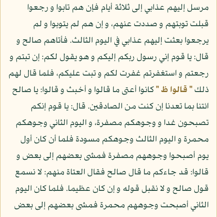
مرسل إليهم عذابي إلى ثلاثة أيام فإن هم تابوا و رجعوا
قبلت توبتهم و صددت عنهم، و إن هم لم يتوبوا و لم
يرجعوا بعثت إليهم عذابي في اليوم الثالث. فأتاهم صالح و
قال: يا قوم إني رسول ربكم إليكم و هو يقول لكم: إن تبتم و
رجعتم و استغفرتم غفرت لكم و تبت عليكم، فلما قال لهم
ذلك
" قالوا ظ "
كانوا أعتى ما قالوا و أخبث و قالوا: يا صالح
ائتنا بما تعدنا إن كنت من الصادقين. قال: يا قوم إنكم
تصبحون غدا و وجوهكم مصفرة، و اليوم الثاني وجوهكم
محمرة و اليوم الثالث وجوهكم مسودة فلما أن كان أول
يوم أصبحوا وجوههم مصفرة فمشى بعضهم إلى بعض و
قالوا: قد جاءكم ما قال صالح فقال العتاة منهم: لا نسمع
قول صالح و لا نقبل قوله و إن كان عظيما. فلما كان اليوم
الثاني أصبحت وجوههم محمرة فمشى بعضهم إلى بعض