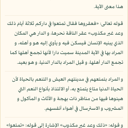
هذا معنى الآية.
قوله تعالى: «فعقروها فقال تمتعوا في داركم ثلاثة أيام ذلك
وعد غير مكذوب» عقر الناقة نحرها، و الدار هي المكان
الذي يبنيه الإنسان فيسكن فيه و يأوي إليه هو و أهله، و
المراد بها في الآية المدينة سميت دارا لأنها تجمع أهلها كما
تجمع الدار أهلها، و قيل المراد بالدار الدنيا، و هو بعيد.
و المراد بتمتعهم في مدينتهم العيش و التنعم بالحياة لأن
الحياة الدنيا متاع يتمتع به، أو الالتذاذ بأنواع النعم التي
هيئوها فيها من مناظر ذات بهجة و الأثاث و المأكول و
المشروب و الاسترسال في أهواء أنفسهم.
و قوله: «ذلك وعد غير مكذوب» الإشارة إلى قوله: «تمتعوا»