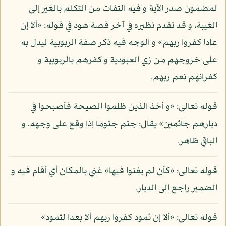
لمضمون صدر الآية و فيه التفات من التكلم بالغير إلى
الغيبة، و قد تقدم نظيره في آخر قصة هود في قوله: «ألا إن
عادا كفروا ربهم» و الوجه فيه ذكر صفة الربوبية ليدل به
على خروجهم من زي العبودية و كفرهم بالربوبية و
كفرانهم نعم ربهم.
قوله تعالى: «و أخذ الذين ظلموا الصيحة فأصبحوا في
ديارهم جاثمين» يقال: جثم جثوما إذا وقع على وجهه، و
الباقي ظاهر.
قوله تعالى: «كأن لم يغنوا فيها» غني بالمكان أي أقام فيه و
الضمير راجع إلى الديار.
قوله تعالى: «ألا إن ثمود كفروا ربهم ألا بعدا لثمود»