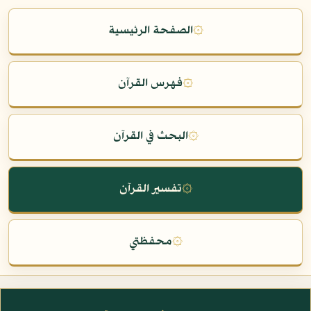
۞
الصفحة الرئيسية
۞
فهرس القرآن
۞
البحث في القرآن
۞
تفسير القرآن
۞
محفظتي