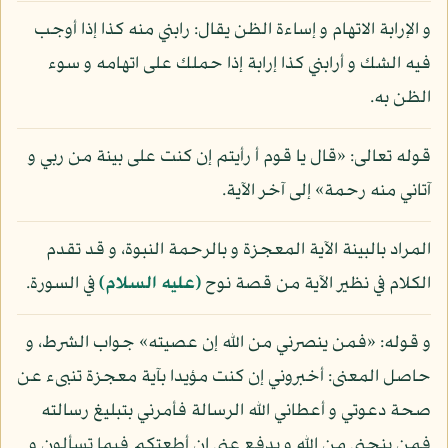
و الإرابة الاتهام و إساءة الظن يقال: رابني منه كذا إذا أوجب
فيه الشك و أرابني كذا إرابة إذا حملك على اتهامه و سوء
الظن به.
قوله تعالى: «قال يا قوم أ رأيتم إن كنت على بينة من ربي و
آتاني منه رحمة» إلى آخر الآية.
المراد بالبينة الآية المعجزة و بالرحمة النبوة، و قد تقدم
الكلام في نظير الآية من قصة نوح
(عليه السلام)
في السورة.
و قوله: «فمن ينصرني من الله إن عصيته» جواب الشرط، و
حاصل المعنى: أخبروني إن كنت مؤيدا بآية معجزة تنبىء عن
صحة دعوتي و أعطاني الله الرسالة فأمرني بتبليغ رسالته
فمن ينجني من الله و يدفع عني إن أطعتكم فيما تسألون و