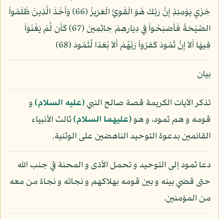
خِزْيِ يَوْمِئِذٍ إِنَّ رَبَّكَ هُوَ الْقَوِيُّ الْعَزِيزُ (66) وَأَخَذَ الَّذِينَ ظَلَمُواْ
الصَّيْحَةُ فَأَصْبَحُواْ فِي دِيَارِهِمْ جَاثِمِينَ (67) كَأَن لَّمْ يَغْنَوْاْ
فِيهَا أَلاَ إِنَّ ثَمُودَ كَفرُواْ رَبَّهُمْ أَلاَ بُعْدًا لِّثَمُودَ (68)
بيان
تذكر الآيات الكريمة قصة صالح النبي
(عليه السلام)
و
قومه و هم ثمود، و هو
(عليهما السلام)
ثالث الأنبياء
القائمين بدعوة التوحيد الناهضين على الوثنية.
دعا ثمود إلى التوحيد و تحمل الأذى و المحنة في جنب الله
حتى قضي بينه و بين قومه بهلاكهم و نجاته و نجاة من معه
من المؤمنين.