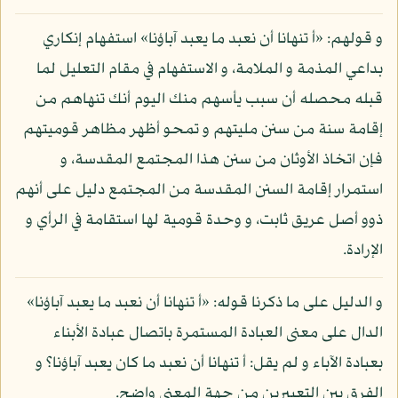
و قولهم: «أ تنهانا أن نعبد ما يعبد آباؤنا» استفهام إنكاري
بداعي المذمة و الملامة، و الاستفهام في مقام التعليل لما
قبله محصله أن سبب يأسهم منك اليوم أنك تنهاهم من
إقامة سنة من سنن مليتهم و تمحو أظهر مظاهر قوميتهم
فإن اتخاذ الأوثان من سنن هذا المجتمع المقدسة، و
استمرار إقامة السنن المقدسة من المجتمع دليل على أنهم
ذوو أصل عريق ثابت، و وحدة قومية لها استقامة في الرأي و
الإرادة.
و الدليل على ما ذكرنا قوله: «أ تنهانا أن نعبد ما يعبد آباؤنا»
الدال على معنى العبادة المستمرة باتصال عبادة الأبناء
بعبادة الآباء و لم يقل: أ تنهانا أن نعبد ما كان يعبد آباؤنا؟ و
الفرق بين التعبيرين من جهة المعنى واضح.