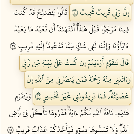
إِنَّ رَبِّي قَرِيبٞ مُّجِيبٞ ٦١
قَالُواْ يَٰصَٰلِحُ قَدۡ كُنتَ
فِينَا مَرۡجُوّٗا قَبۡلَ هَٰذَآۖ أَتَنۡهَىٰنَآ أَن نَّعۡبُدَ مَا يَعۡبُدُ
ءَابَآؤُنَا وَإِنَّنَا لَفِي شَكّٖ مِّمَّا تَدۡعُونَآ إِلَيۡهِ مُرِيبٖ ٦٢
قَالَ يَٰقَوۡمِ أَرَءَيۡتُمۡ إِن كُنتُ عَلَىٰ بَيِّنَةٖ مِّن رَّبِّي
وَءَاتَىٰنِي مِنۡهُ رَحۡمَةٗ فَمَن يَنصُرُنِي مِنَ ٱللَّهِ إِنۡ
عَصَيۡتُهُۥۖ فَمَا تَزِيدُونَنِي غَيۡرَ تَخۡسِيرٖ ٦٣
وَيَٰقَوۡمِ
هَٰذِهِۦ نَاقَةُ ٱللَّهِ لَكُمۡ ءَايَةٗۖ فَذَرُوهَا تَأۡكُلۡ فِيٓ أَرۡضِ
ٱللَّهِۖ وَلَا تَمَسُّوهَا بِسُوٓءٖ فَيَأۡخُذَكُمۡ عَذَابٞ قَرِيبٞ ٦٤