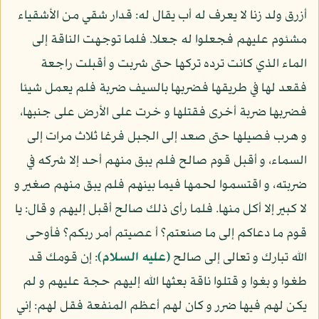
أزرق ولد زنا لا يعرف له أب يقال له: قدار شقي من الأشقياء
مشئوم عليهم فجعلوا له جعلا. فلما توجهت الناقة إلى
الماء الذي كانت ترده تركها حتى شربت و أقبلت راجعة
فقعد لها في طريقها فضربها بالسيف ضربة فلم يعمل شيئا
فضربها ضربة أخرى فقتلها و خرت على الأرض على جنبها،
و هرب فصيلها حتى صعد إلى الجبل فرغا ثلاث مرات إلى
السماء، و أقبل قوم صالح فلم يبق منهم أحد إلا شركه في
ضربته، و اقتسموا لحمها فيما بينهم فلم يبق منهم صغير و
لا كبير إلا أكل منها. فلما رأى ذلك صالح أقبل إليهم و قال: يا
قوم ما دعاكم إلى ما صنعتم؟ أ عصيتم أمر ربكم؟ فأوحى
الله تبارك و تعالى إلى صالح
(عليه السلام)
: إن قومك قد
طغوا و بغوا و قتلوا ناقة بعثها الله إليهم حجة عليهم و لم
يكن لهم فيها ضرر و كان لهم أعظم المنفعة فقل لهم: إني