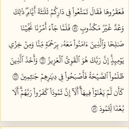
فَعَقَرُوهَا فَقَالَ تَمَتَّعُواْ فِي دَارِكُمۡ ثَلَٰثَةَ أَيَّامٖۖ ذَٰلِكَ
وَعۡدٌ غَيۡرُ مَكۡذُوبٖ ٦٥
فَلَمَّا جَآءَ أَمۡرُنَا نَجَّيۡنَا
صَٰلِحٗا وَٱلَّذِينَ ءَامَنُواْ مَعَهُۥ بِرَحۡمَةٖ مِّنَّا وَمِنۡ خِزۡيِ
يَوۡمِئِذٍۚ إِنَّ رَبَّكَ هُوَ ٱلۡقَوِيُّ ٱلۡعَزِيزُ ٦٦
وَأَخَذَ ٱلَّذِينَ
ظَلَمُواْ ٱلصَّيۡحَةُ فَأَصۡبَحُواْ فِي دِيَٰرِهِمۡ جَٰثِمِينَ ٦٧
كَأَن لَّمۡ يَغۡنَوۡاْ فِيهَآۗ أَلَآ إِنَّ ثَمُودَاْ كَفَرُواْ رَبَّهُمۡۗ أَلَا
بُعۡدٗا لِّثَمُودَ ٦٨