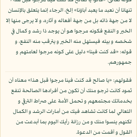
قوله تعالى: «قالوا يا صالح قد كنت فينا مرجوا قبل هذا أ
تنهانا أن نعبد ما يعبد آباؤنا» إلخ، الرجاء إنما يتعلق بالإنسان
لا من جهة ذاته بل من جهة أفعاله و آثاره، و لا يرجى منها إلا
الخير و النفع فكونه مرجوا هو أن يوجد ذا رشد و كمال في
شخصه و بيته فيستهل منه الخير و يترقب منه النفع، و
قوله: «قد كنت فينا» دليل على كونه مرجوا لعامتهم و
جمهورهم.
فقولهم: «يا صالح قد كنت فينا مرجوا قبل هذا» معناه أن
ثمود كانت ترجو منك أن تكون من أفرادها الصالحة تنفع
بخدماتك مجتمعهم و تحمل الأمة على صراط الترقي و
التعالي لما كانت تشاهد فيك من أمارات الرشد و الكمال
لكنهم يئسوا منك و من رزانة رأيك اليوم بما أبدعت من
القول و أقمت من الدعوة.