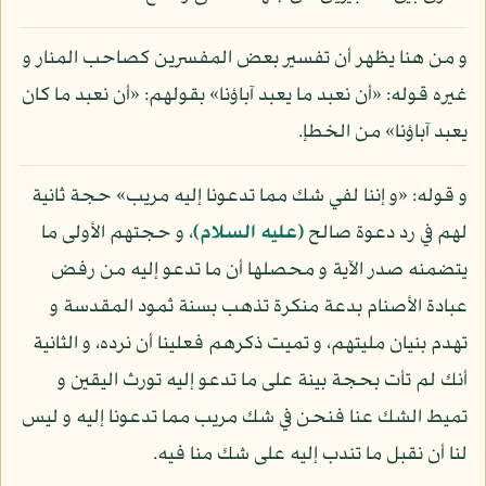
و من هنا يظهر أن تفسير بعض المفسرين كصاحب المنار و
غيره قوله: «أن نعبد ما يعبد آباؤنا» بقولهم: «أن نعبد ما كان
يعبد آباؤنا» من الخطإ.
و قوله: «و إننا لفي شك مما تدعونا إليه مريب» حجة ثانية
لهم في رد دعوة صالح
(عليه السلام)
، و حجتهم الأولى ما
يتضمنه صدر الآية و محصلها أن ما تدعو إليه من رفض
عبادة الأصنام بدعة منكرة تذهب بسنة ثمود المقدسة و
تهدم بنيان مليتهم، و تميت ذكرهم فعلينا أن نرده، و الثانية
أنك لم تأت بحجة بينة على ما تدعو إليه تورث اليقين و
تميط الشك عنا فنحن في شك مريب مما تدعونا إليه و ليس
لنا أن نقبل ما تندب إليه على شك منا فيه.