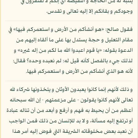
يتنبه له من الحاجة و النقيصة أي إنكم لا تفتقرون في
وجودكم و بقائكم إلا إليه تعالى و تقدس.
فقول صالح: «هو أنشأكم من الأرض و استعمركم فيها» في
مقام التعليل و حجة يستدل بها على ما ألقاه إليهم من
الدعوة بقوله: «يا قوم اعبدوا الله ما لكم من إله غيره» و
لذلك جيء بالفصل كأنه قيل له: لم نعبده وحده؟ فقال:
لأنه هو الذي أنشأكم من الأرض و استعمركم فيها.
و ذلك لأنهم إنما كانوا يعبدون الأوثان و يتخذونها شركاء لله
تعالى لأنهم كانوا يقولون - على مزعمتهم - إن الله سبحانه
أعظم من أن يحيط به فهم و أرفع و أبعد من أن تناله عبادة
أو ترتفع إليه مسألة، و لا بد للإنسان من ذلك فمن الواجب
أن نعبد بعض مخلوقاته الشريفة التي فوض إليه أمر هذا