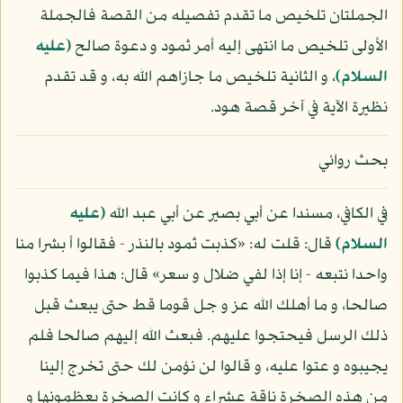
الجملتان تلخيص ما تقدم تفصيله من القصة فالجملة
الأولى تلخيص ما انتهى إليه أمر ثمود و دعوة صالح
(عليه
السلام)
، و الثانية تلخيص ما جازاهم الله به، و قد تقدم
نظيرة الآية في آخر قصة هود.
بحث روائي
في الكافي، مسندا عن أبي بصير عن أبي عبد الله
(عليه
السلام)
قال: قلت له: «كذبت ثمود بالنذر - فقالوا أ بشرا منا
واحدا نتبعه - إنا إذا لفي ضلال و سعر» قال: هذا فيما كذبوا
صالحا، و ما أهلك الله عز و جل قوما قط حتى يبعث قبل
ذلك الرسل فيحتجوا عليهم. فبعث الله إليهم صالحا فلم
يجيبوه و عتوا عليه، و قالوا لن نؤمن لك حتى تخرج إلينا
من هذه الصخرة ناقة عشراء و كانت الصخرة يعظمونها و