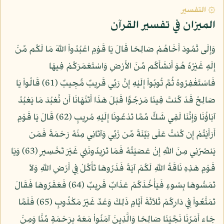
۞ التفسير
الميزان في تفسير القرآن
وَإِلَى ثَمُودَ أَخَاهُمْ صَالِحًا قَالَ يَا قَوْمِ اعْبُدُواْ اللّهَ مَا لَكُم مِّنْ
إِلَهٍ غَيْرُهُ هُوَ أَنشَأَكُم مِّنَ الأَرْضِ وَاسْتَعْمَرَكُمْ فِيهَا
فَاسْتَغْفِرُوهُ ثُمَّ تُوبُواْ إِلَيْهِ إِنَّ رَبِّي قَرِيبٌ مُّجِيبٌ (61) قَالُواْ يَا
صَالِحُ قَدْ كُنتَ فِينَا مَرْجُوًّا قَبْلَ هَذَا أَتَنْهَانَا أَن نَّعْبُدَ مَا يَعْبُدُ
آبَاؤُنَا وَإِنَّنَا لَفِي شَكٍّ مِّمَّا تَدْعُونَا إِلَيْهِ مُرِيبٍ (62) قَالَ يَا قَوْمِ
أَرَأَيْتُمْ إِن كُنتُ عَلَى بَيِّنَةً مِّن رَّبِّي وَآتَانِي مِنْهُ رَحْمَةً فَمَن
يَنصُرُنِي مِنَ اللّهِ إِنْ عَصَيْتُهُ فَمَا تَزِيدُونَنِي غَيْرَ تَخْسِيرٍ (63) وَيَا
قَوْمِ هَذِهِ نَاقَةُ اللّهِ لَكُمْ آيَةً فَذَرُوهَا تَأْكُلْ فِي أَرْضِ اللّهِ وَلاَ
تَمَسُّوهَا بِسُوءٍ فَيَأْخُذَكُمْ عَذَابٌ قَرِيبٌ (64) فَعَقَرُوهَا فَقَالَ
تَمَتَّعُواْ فِي دَارِكُمْ ثَلاَثَةَ أَيَّامٍ ذَلِكَ وَعْدٌ غَيْرُ مَكْذُوبٍ (65) فَلَمَّا
جَاء أَمْرُنَا نَجَّيْنَا صَالِحًا وَالَّذِينَ آمَنُواْ مَعَهُ بِرَحْمَةٍ مِّنَّا وَمِنْ