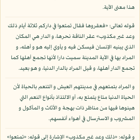
هذا معنى الآية.
قوله تعالى: «فعقروها فقال تمتعوا في داركم ثلاثة أيام ذلك
وعد غير مكذوب» عقر الناقة نحرها، و الدار هي المكان
الذي يبنيه الإنسان فيسكن فيه و يأوي إليه هو و أهله، و
المراد بها في الآية المدينة سميت دارا لأنها تجمع أهلها كما
تجمع الدار أهلها، و قيل المراد بالدار الدنيا، و هو بعيد.
و المراد بتمتعهم في مدينتهم العيش و التنعم بالحياة لأن
الحياة الدنيا متاع يتمتع به، أو الالتذاذ بأنواع النعم التي
هيئوها فيها من مناظر ذات بهجة و الأثاث و المأكول و
المشروب و الاسترسال في أهواء أنفسهم.
و قوله: «ذلك وعد غير مكذوب» الإشارة إلى قوله: «تمتعوا»