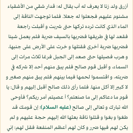
أزرق ولد زنا لا يعرف له أب يقال له: قدار شقي من الأشقياء
مشئوم عليهم فجعلوا له جعلا. فلما توجهت الناقة إلى
الماء الذي كانت ترده تركها حتى شربت و أقبلت راجعة
فقعد لها في طريقها فضربها بالسيف ضربة فلم يعمل شيئا
فضربها ضربة أخرى فقتلها و خرت على الأرض على جنبها،
و هرب فصيلها حتى صعد إلى الجبل فرغا ثلاث مرات إلى
السماء، و أقبل قوم صالح فلم يبق منهم أحد إلا شركه في
ضربته، و اقتسموا لحمها فيما بينهم فلم يبق منهم صغير و
لا كبير إلا أكل منها. فلما رأى ذلك صالح أقبل إليهم و قال: يا
قوم ما دعاكم إلى ما صنعتم؟ أ عصيتم أمر ربكم؟ فأوحى
الله تبارك و تعالى إلى صالح
(عليه السلام)
: إن قومك قد
طغوا و بغوا و قتلوا ناقة بعثها الله إليهم حجة عليهم و لم
يكن لهم فيها ضرر و كان لهم أعظم المنفعة فقل لهم: إني