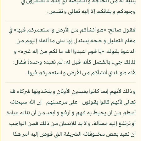
يتنبه له من الحاجة و النقيصة أي إنكم لا تفتقرون في
وجودكم و بقائكم إلا إليه تعالى و تقدس.
فقول صالح: «هو أنشأكم من الأرض و استعمركم فيها» في
مقام التعليل و حجة يستدل بها على ما ألقاه إليهم من
الدعوة بقوله: «يا قوم اعبدوا الله ما لكم من إله غيره» و
لذلك جيء بالفصل كأنه قيل له: لم نعبده وحده؟ فقال:
لأنه هو الذي أنشأكم من الأرض و استعمركم فيها.
و ذلك لأنهم إنما كانوا يعبدون الأوثان و يتخذونها شركاء لله
تعالى لأنهم كانوا يقولون - على مزعمتهم - إن الله سبحانه
أعظم من أن يحيط به فهم و أرفع و أبعد من أن تناله عبادة
أو ترتفع إليه مسألة، و لا بد للإنسان من ذلك فمن الواجب
أن نعبد بعض مخلوقاته الشريفة التي فوض إليه أمر هذا