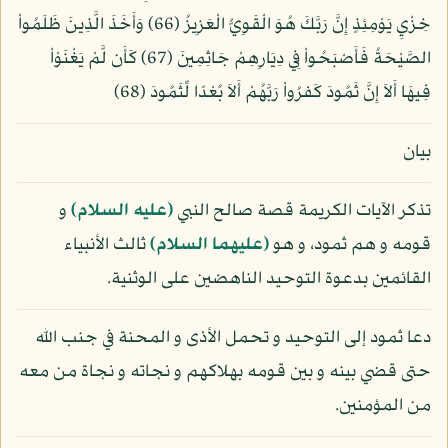
خِزْيِ يَوْمِئِذٍ إِنَّ رَبَّكَ هُوَ الْقَوِيُّ الْعَزِيزُ (66) وَأَخَذَ الَّذِينَ ظَلَمُواْ
الصَّيْحَةُ فَأَصْبَحُواْ فِي دِيَارِهِمْ جَاثِمِينَ (67) كَأَن لَّمْ يَغْنَوْاْ
فِيهَا أَلاَ إِنَّ ثَمُودَ كَفرُواْ رَبَّهُمْ أَلاَ بُعْدًا لِّثَمُودَ (68)
بيان
تذكر الآيات الكريمة قصة صالح النبي
(عليه السلام)
و
قومه و هم ثمود، و هو
(عليهما السلام)
ثالث الأنبياء
القائمين بدعوة التوحيد الناهضين على الوثنية.
دعا ثمود إلى التوحيد و تحمل الأذى و المحنة في جنب الله
حتى قضي بينه و بين قومه بهلاكهم و نجاته و نجاة من معه
من المؤمنين.