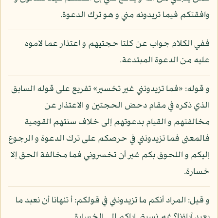
وافقتكم فيما تريدونه مني و هو ترك الدعوة.
ففي الكلام جواب عن كلتا حجتيهم و اعتذار عما لاموه
عليه من الدعوة المبتدعة.
و قوله: «فما تزيدونني غير تخسير» تفريع على قوله السابق
الذي ذكره في مقام دحض الحجتين و الاعتذار عن
مخالفتهم و القيام بدعوتهم إلى خلاف سنتهم القومية
فالمعنى فما تزيدونني في حرصكم على ترك الدعوة و الرجوع
إليكم و اللحوق بكم غير أن تخسروني فما مخالفة الحق إلا
خسارة.
و قيل: المراد أنكم ما تزيدونني في قولكم: أ تنهانا أن نعبد ما
يعبد آباؤنا؟ غير نسبتي إياكم إلى الخسارة.