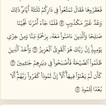
فَعَقَرُوهَا فَقَالَ تَمَتَّعُواْ فِي دَارِكُمۡ ثَلَٰثَةَ أَيَّامٖۖ ذَٰلِكَ
وَعۡدٌ غَيۡرُ مَكۡذُوبٖ ٦٥
فَلَمَّا جَآءَ أَمۡرُنَا نَجَّيۡنَا
صَٰلِحٗا وَٱلَّذِينَ ءَامَنُواْ مَعَهُۥ بِرَحۡمَةٖ مِّنَّا وَمِنۡ خِزۡيِ
يَوۡمِئِذٍۚ إِنَّ رَبَّكَ هُوَ ٱلۡقَوِيُّ ٱلۡعَزِيزُ ٦٦
وَأَخَذَ ٱلَّذِينَ
ظَلَمُواْ ٱلصَّيۡحَةُ فَأَصۡبَحُواْ فِي دِيَٰرِهِمۡ جَٰثِمِينَ ٦٧
كَأَن لَّمۡ يَغۡنَوۡاْ فِيهَآۗ أَلَآ إِنَّ ثَمُودَاْ كَفَرُواْ رَبَّهُمۡۗ أَلَا
بُعۡدٗا لِّثَمُودَ ٦٨