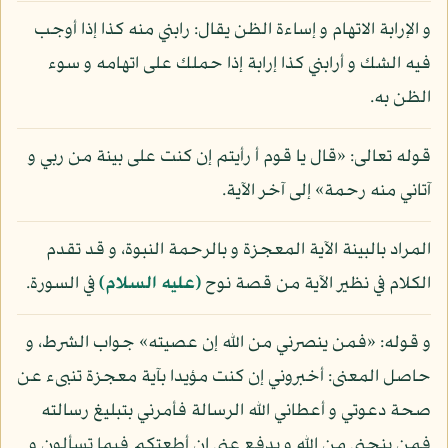
و الإرابة الاتهام و إساءة الظن يقال: رابني منه كذا إذا أوجب
فيه الشك و أرابني كذا إرابة إذا حملك على اتهامه و سوء
الظن به.
قوله تعالى: «قال يا قوم أ رأيتم إن كنت على بينة من ربي و
آتاني منه رحمة» إلى آخر الآية.
المراد بالبينة الآية المعجزة و بالرحمة النبوة، و قد تقدم
الكلام في نظير الآية من قصة نوح
(عليه السلام)
في السورة.
و قوله: «فمن ينصرني من الله إن عصيته» جواب الشرط، و
حاصل المعنى: أخبروني إن كنت مؤيدا بآية معجزة تنبىء عن
صحة دعوتي و أعطاني الله الرسالة فأمرني بتبليغ رسالته
فمن ينجني من الله و يدفع عني إن أطعتكم فيما تسألون و