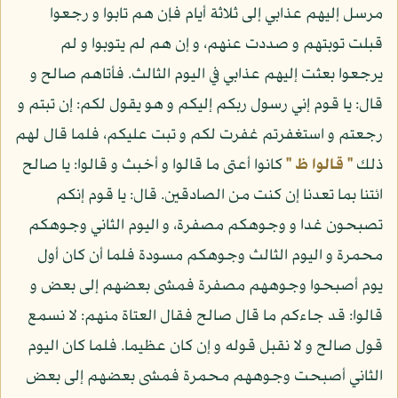
مرسل إليهم عذابي إلى ثلاثة أيام فإن هم تابوا و رجعوا
قبلت توبتهم و صددت عنهم، و إن هم لم يتوبوا و لم
يرجعوا بعثت إليهم عذابي في اليوم الثالث. فأتاهم صالح و
قال: يا قوم إني رسول ربكم إليكم و هو يقول لكم: إن تبتم و
رجعتم و استغفرتم غفرت لكم و تبت عليكم، فلما قال لهم
ذلك
" قالوا ظ "
كانوا أعتى ما قالوا و أخبث و قالوا: يا صالح
ائتنا بما تعدنا إن كنت من الصادقين. قال: يا قوم إنكم
تصبحون غدا و وجوهكم مصفرة، و اليوم الثاني وجوهكم
محمرة و اليوم الثالث وجوهكم مسودة فلما أن كان أول
يوم أصبحوا وجوههم مصفرة فمشى بعضهم إلى بعض و
قالوا: قد جاءكم ما قال صالح فقال العتاة منهم: لا نسمع
قول صالح و لا نقبل قوله و إن كان عظيما. فلما كان اليوم
الثاني أصبحت وجوههم محمرة فمشى بعضهم إلى بعض