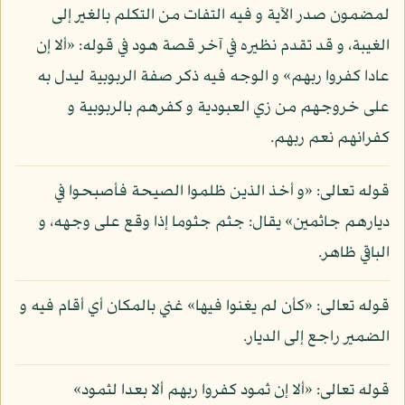
لمضمون صدر الآية و فيه التفات من التكلم بالغير إلى
الغيبة، و قد تقدم نظيره في آخر قصة هود في قوله: «ألا إن
عادا كفروا ربهم» و الوجه فيه ذكر صفة الربوبية ليدل به
على خروجهم من زي العبودية و كفرهم بالربوبية و
كفرانهم نعم ربهم.
قوله تعالى: «و أخذ الذين ظلموا الصيحة فأصبحوا في
ديارهم جاثمين» يقال: جثم جثوما إذا وقع على وجهه، و
الباقي ظاهر.
قوله تعالى: «كأن لم يغنوا فيها» غني بالمكان أي أقام فيه و
الضمير راجع إلى الديار.
قوله تعالى: «ألا إن ثمود كفروا ربهم ألا بعدا لثمود»