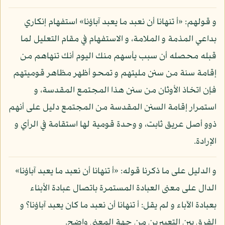
و قولهم: «أ تنهانا أن نعبد ما يعبد آباؤنا» استفهام إنكاري
بداعي المذمة و الملامة، و الاستفهام في مقام التعليل لما
قبله محصله أن سبب يأسهم منك اليوم أنك تنهاهم من
إقامة سنة من سنن مليتهم و تمحو أظهر مظاهر قوميتهم
فإن اتخاذ الأوثان من سنن هذا المجتمع المقدسة، و
استمرار إقامة السنن المقدسة من المجتمع دليل على أنهم
ذوو أصل عريق ثابت، و وحدة قومية لها استقامة في الرأي و
الإرادة.
و الدليل على ما ذكرنا قوله: «أ تنهانا أن نعبد ما يعبد آباؤنا»
الدال على معنى العبادة المستمرة باتصال عبادة الأبناء
بعبادة الآباء و لم يقل: أ تنهانا أن نعبد ما كان يعبد آباؤنا؟ و
الفرق بين التعبيرين من جهة المعنى واضح.