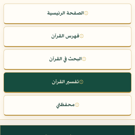
۞
الصفحة الرئيسية
۞
فهرس القرآن
۞
البحث في القرآن
۞
تفسير القرآن
۞
محفظتي