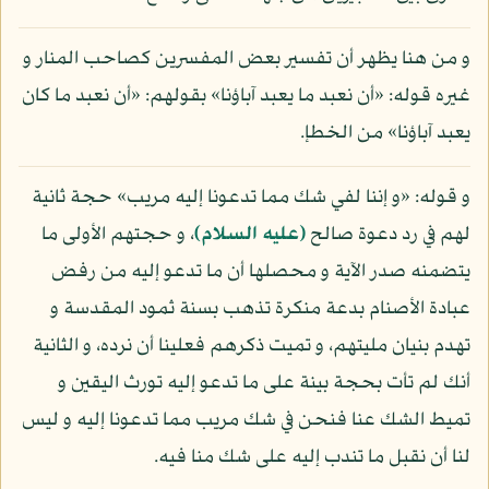
و من هنا يظهر أن تفسير بعض المفسرين كصاحب المنار و
غيره قوله: «أن نعبد ما يعبد آباؤنا» بقولهم: «أن نعبد ما كان
يعبد آباؤنا» من الخطإ.
و قوله: «و إننا لفي شك مما تدعونا إليه مريب» حجة ثانية
لهم في رد دعوة صالح
(عليه السلام)
، و حجتهم الأولى ما
يتضمنه صدر الآية و محصلها أن ما تدعو إليه من رفض
عبادة الأصنام بدعة منكرة تذهب بسنة ثمود المقدسة و
تهدم بنيان مليتهم، و تميت ذكرهم فعلينا أن نرده، و الثانية
أنك لم تأت بحجة بينة على ما تدعو إليه تورث اليقين و
تميط الشك عنا فنحن في شك مريب مما تدعونا إليه و ليس
لنا أن نقبل ما تندب إليه على شك منا فيه.