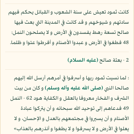
كانت ثمود تعيش على سنة الشعوب و القبائل يحكم فيهم
سادتهم و شيوخهم و قد كانت في المدينة التي بعث فيها
صالح تسعة رهط يفسدون في الأرض و لا يصلحون النمل:
48 فطغوا في الأرض و عبدوا الأصنام و أفرطوا عتوا و ظلما.
2 - بعثة صالح
(عليه السلام)
: لما نسيت ثمود ربها و أسرفوا في أمرهم أرسل الله إليهم
صالحا النبي
(صلى الله عليه وآله وسلم)
و كان من بيت
الشرف و الفخار معروفا بالعقل و الكفاية هود 62 - النمل
49 فدعاهم إلى توحيد الله سبحانه و أن يتركوا عبادة
الأصنام و أن يسيروا في مجتمعهم بالعدل و الإحسان، و لا
يعلوا في الأرض و لا يسرفوا و لا يطغوا و أنذرهم بالعذاب»