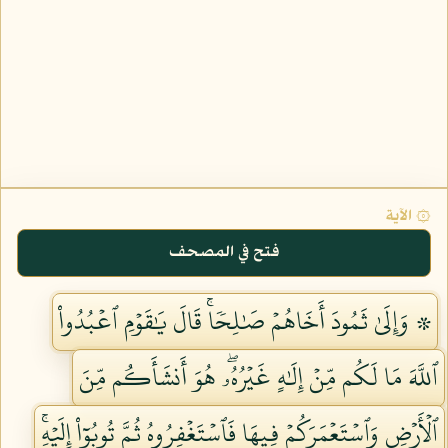
۞ الآية
فتح في المصحف
۞ وَإِلَىٰ ثَمُودَ أَخَاهُمۡ صَٰلِحٗاۚ قَالَ يَٰقَوۡمِ ٱعۡبُدُواْ
ٱللَّهَ مَا لَكُم مِّنۡ إِلَٰهٍ غَيۡرُهُۥۖ هُوَ أَنشَأَكُم مِّنَ
ٱلۡأَرۡضِ وَٱسۡتَعۡمَرَكُمۡ فِيهَا فَٱسۡتَغۡفِرُوهُ ثُمَّ تُوبُوٓاْ إِلَيۡهِۚ