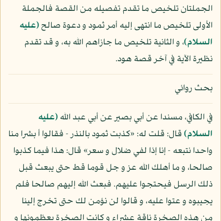
الجملتان تلخيص ما تقدم تفصيله من القصة فالجملة
الأولى تلخيص ما انتهى إليه أمر ثمود و دعوة صالح
(عليه
السلام)
، و الثانية تلخيص ما جازاهم الله به، و قد تقدم
نظيرة الآية في آخر قصة هود.
بحث روائي
في الكافي، مسندا عن أبي بصير عن أبي عبد الله
(عليه
السلام)
قال: قلت له: «كذبت ثمود بالنذر - فقالوا أ بشرا منا
واحدا نتبعه - إنا إذا لفي ضلال و سعر» قال: هذا فيما كذبوا
صالحا، و ما أهلك الله عز و جل قوما قط حتى يبعث قبل
ذلك الرسل فيحتجوا عليهم. فبعث الله إليهم صالحا فلم
يجيبوه و عتوا عليه، و قالوا لن نؤمن لك حتى تخرج إلينا
من هذه الصخرة ناقة عشراء و كانت الصخرة يعظمونها و