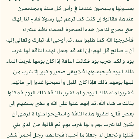
يعبدونها و يذبحون عندها في رأس كل سنة و يجتمعون
عندها، فقالوا: إن كنت كما تزعم نبيا رسولا فادع لنا إلهك
حتى يخرج لنا من هذه الصخرة الصماء ناقة عشراء
فأخرجها الله كما طلبوا منه. ثم أوحى الله تبارك و تعالى إليه
أن يا صالح قل لهم: إن الله قد جعل لهذه الناقة لها شرب
يوم و لكم شرب يوم فكانت الناقة إذا كان يومها شربت الماء
ذلك اليوم فيحبسونها فلا يبقى صغير و كبير إلا شرب من
لبنها يومهم ذلك فإذا كان الليل و أصبحوا غدوا إلى مائهم
فشربوا منه ذلك اليوم و لم تشرب الناقة ذلك اليوم فمكثوا
بذلك ما شاء الله. ثم إنهم عتوا على الله و مشى بعضهم إلى
بعض قال: اعقروا هذه الناقة و استريحوا منها لا نرضى أن
يكون لنا شرب يوم و لها شرب يوم. ثم قالوا: من الذي يلي
قتلها و نجعل له جعلا ما أحب؟ فجاءهم رجل أحمر أشقر