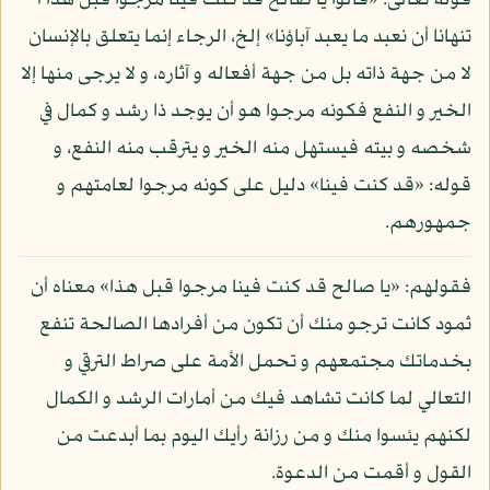
قوله تعالى: «قالوا يا صالح قد كنت فينا مرجوا قبل هذا أ
تنهانا أن نعبد ما يعبد آباؤنا» إلخ، الرجاء إنما يتعلق بالإنسان
لا من جهة ذاته بل من جهة أفعاله و آثاره، و لا يرجى منها إلا
الخير و النفع فكونه مرجوا هو أن يوجد ذا رشد و كمال في
شخصه و بيته فيستهل منه الخير و يترقب منه النفع، و
قوله: «قد كنت فينا» دليل على كونه مرجوا لعامتهم و
جمهورهم.
فقولهم: «يا صالح قد كنت فينا مرجوا قبل هذا» معناه أن
ثمود كانت ترجو منك أن تكون من أفرادها الصالحة تنفع
بخدماتك مجتمعهم و تحمل الأمة على صراط الترقي و
التعالي لما كانت تشاهد فيك من أمارات الرشد و الكمال
لكنهم يئسوا منك و من رزانة رأيك اليوم بما أبدعت من
القول و أقمت من الدعوة.