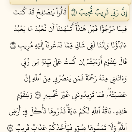
إِنَّ رَبِّي قَرِيبٞ مُّجِيبٞ ٦١
قَالُواْ يَٰصَٰلِحُ قَدۡ كُنتَ
فِينَا مَرۡجُوّٗا قَبۡلَ هَٰذَآۖ أَتَنۡهَىٰنَآ أَن نَّعۡبُدَ مَا يَعۡبُدُ
ءَابَآؤُنَا وَإِنَّنَا لَفِي شَكّٖ مِّمَّا تَدۡعُونَآ إِلَيۡهِ مُرِيبٖ ٦٢
قَالَ يَٰقَوۡمِ أَرَءَيۡتُمۡ إِن كُنتُ عَلَىٰ بَيِّنَةٖ مِّن رَّبِّي
وَءَاتَىٰنِي مِنۡهُ رَحۡمَةٗ فَمَن يَنصُرُنِي مِنَ ٱللَّهِ إِنۡ
عَصَيۡتُهُۥۖ فَمَا تَزِيدُونَنِي غَيۡرَ تَخۡسِيرٖ ٦٣
وَيَٰقَوۡمِ
هَٰذِهِۦ نَاقَةُ ٱللَّهِ لَكُمۡ ءَايَةٗۖ فَذَرُوهَا تَأۡكُلۡ فِيٓ أَرۡضِ
ٱللَّهِۖ وَلَا تَمَسُّوهَا بِسُوٓءٖ فَيَأۡخُذَكُمۡ عَذَابٞ قَرِيبٞ ٦٤