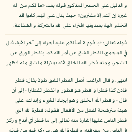
و الدليل على الحصر المذكور قوله بعد: «ما لكم من إله
غيره إن أنتم إلا مفترون» حيث يدل على أنهم كانوا قد
اتخذوا آلهة يعبدونها افتراء على الله بالشركة و الشفاعة.
قوله تعالى: «يا قوم لا أسألكم عليه أجرا» إلى آخر الآية، قال
في المجمع، الفطر الشق عن أمر الله كما ينفطر الورق عن
الشجر، و منه فطر الله الخلق لأنه بمنزلة ما شق منه فظهر.
انتهى، و قال الراغب: أصل الفطر الشق طولا يقال: فطر
فلان كذا فطرا و أفطر هو فطورا و انفطر انفطارا - إلى أن
قال - و فطر الله الخلق و هو إيجاد الشيء و إبداعه على
هيئة مترشحة لفعل من الأفعال فقوله: فطرة الله التي
فطر الناس عليها إشارة منه تعالى إلى ما فطر أي أبدع و ركز
في الناس من معرفته، و فطرة الله هي ما ركز فيه من قوته