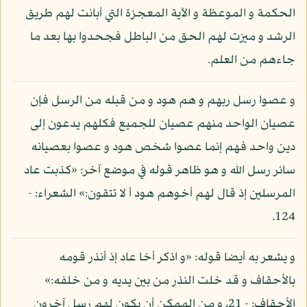
الحكمة و الموعظة و الآية المعجزة التي أبانت لهم طريق
الرشد و ميزت لهم الحق من الباطل فجحدوا بها بعد ما
جاءهم من العلم.
و عصوا رسل ربهم و هم هود و من قبله من الرسل فإن
عصيان الواحد منهم عصيان للجميع فكلهم يدعون إلى
دين واحد فهم إنما عصوا شخص هود و عصوا بعصيانه
سائر رسل الله و هو ظاهر قوله في موضع آخر: «كذبت عاد
المرسلين إذ قال لهم أخوهم هود أ لا تتقون:» الشعراء: -
124.
و يشعر به أيضا قوله: «و اذكر أخا عاد إذ أنذر قومه
بالأحقاف و قد خلت النذر من بين يديه و من خلفه:»
الأحقاف: - 21، و من الممكن أن يكون لهم رسل آخرون