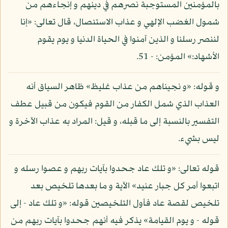
بالمؤمنين المستوجبة نصرهم في دينهم و إنجاءهم من
شمول الغضب الإلهي و عذاب الاستئصال، قال تعالى: «إنا
لننصر رسلنا و الذين آمنوا في الحياة الدنيا و يوم يقوم
الأشهاد:» المؤمن: - 51.
و قوله: «و نجيناهم من عذاب غليظ» ظاهر السياق أنه
العذاب الذي شمل الكفار من القوم فيكون من قبيل عطف
التفسير بالنسبة إلى ما قبله، و قيل: المراد به عذاب الآخرة و
ليس بشيء.
قوله تعالى: «و تلك عاد جحدوا بآيات ربهم و عصوا رسله و
اتبعوا أمر كل جبار عنيد» الآية و ما بعدها تلخيص بعد
تلخيص لقصة عاد فأول التلخيصين قوله: «و تلك عاد - إلى
قوله - و يوم القيامة» يذكر فيه أنهم جحدوا بآيات ربهم من