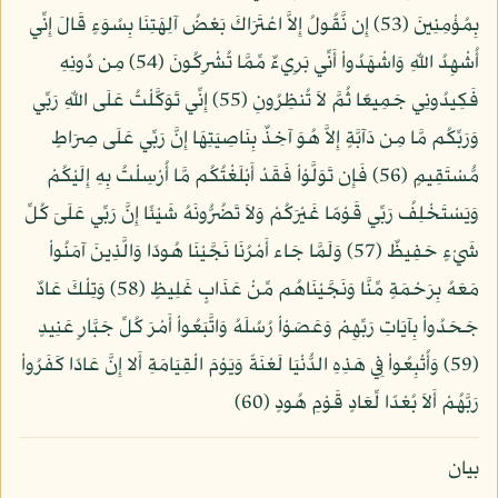
بِمُؤْمِنِينَ (53) إِن نَّقُولُ إِلاَّ اعْتَرَاكَ بَعْضُ آلِهَتِنَا بِسُوَءٍ قَالَ إِنِّي
أُشْهِدُ اللّهِ وَاشْهَدُواْ أَنِّي بَرِيءٌ مِّمَّا تُشْرِكُونَ (54) مِن دُونِهِ
فَكِيدُونِي جَمِيعًا ثُمَّ لاَ تُنظِرُونِ (55) إِنِّي تَوَكَّلْتُ عَلَى اللّهِ رَبِّي
وَرَبِّكُم مَّا مِن دَآبَّةٍ إِلاَّ هُوَ آخِذٌ بِنَاصِيَتِهَا إِنَّ رَبِّي عَلَى صِرَاطٍ
مُّسْتَقِيمٍ (56) فَإِن تَوَلَّوْاْ فَقَدْ أَبْلَغْتُكُم مَّا أُرْسِلْتُ بِهِ إِلَيْكُمْ
وَيَسْتَخْلِفُ رَبِّي قَوْمًا غَيْرَكُمْ وَلاَ تَضُرُّونَهُ شَيْئًا إِنَّ رَبِّي عَلَىَ كُلِّ
شَيْءٍ حَفِيظٌ (57) وَلَمَّا جَاء أَمْرُنَا نَجَّيْنَا هُودًا وَالَّذِينَ آمَنُواْ
مَعَهُ بِرَحْمَةٍ مِّنَّا وَنَجَّيْنَاهُم مِّنْ عَذَابٍ غَلِيظٍ (58) وَتِلْكَ عَادٌ
جَحَدُواْ بِآيَاتِ رَبِّهِمْ وَعَصَوْاْ رُسُلَهُ وَاتَّبَعُواْ أَمْرَ كُلِّ جَبَّارٍ عَنِيدٍ
(59) وَأُتْبِعُواْ فِي هَذِهِ الدُّنْيَا لَعْنَةً وَيَوْمَ الْقِيَامَةِ أَلا إِنَّ عَادًا كَفَرُواْ
رَبَّهُمْ أَلاَ بُعْدًا لِّعَادٍ قَوْمِ هُودٍ (60)
بيان