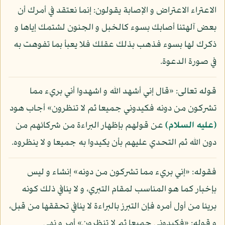
الاعتراء الاعتراض و الإصابة يقولون: إنما نعتقد في أمرك أن
بعض آلهتنا أصابك بسوء كالخبل و الجنون لشتمك إياها و
ذكرك لها بسوء فذهب بذلك عقلك فلا يعبأ بما تفوهت به
في صورة الدعوة.
قوله تعالى: «قال إني أشهد الله و اشهدوا أني بريء مما
تشركون من دونه فكيدوني جميعا ثم لا تنظرون» أجاب هود
(عليه السلام)
عن قولهم بإظهار البراءة من شركائهم من
دون الله ثم التحدي عليهم بأن يكيدوا به جميعا و لا ينظروه.
فقوله: «إني بريء مما تشركون من دونه» إنشاء و ليس
بإخبار كما هو المناسب لمقام التبري، و لا ينافي ذلك كونه
بريئا من أول أمره فإن التبرز بالبراءة لا ينافي تحققها من قبل،
و قوله: «فكيدوني جميعا ثم لا تنظرون» أمر و نهي