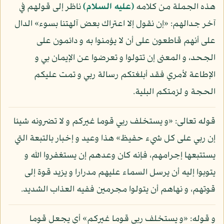
هذه الجملة من كلامه
(عليه السلام)
ناظر إلى قولهم في
آخر جدالهم: «إن نقول إلا اعتراك بعض آلهتنا بسوء» الدال
على أنهم قاطعون على أن لا يؤمنوا به و دائمون على
الجحد، و المعنى إن تتولوا و تعرضوا عن الإيمان بي و
الإطاعة لأمري فقد أبلغتكم رسالة ربي و تمت عليكم
الحجة و لزمتكم البلية.
قوله تعالى: «و يستخلف ربي قوما غيركم و لا تضرونه شيئا
إن ربي على كل شيء حفيظ» هذا وعيد و إخبار بالتبعة التي
يستتبعها إجرامهم، فإنه كان وعدهم إن يستغفروا الله و
يتوبوا إليه أن يرسل السماء عليهم مدرارا و يزيد قوة إلى
قوتهم، و نهاهم أن يتولوا مجرمين ففيه العذاب الشديد.
و قوله: «و يستخلف ربي قوما غيركم» أي يجعل قوما