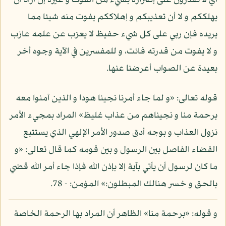
أي لا تقدرون على إضراره بشيء من الفوت و غيره إن أراد أن
يهلككم و لا أن تعذيبكم و إهلاككم يفوت منه شيئا مما
يريده فإن ربي على كل شيء حفيظ لا يعزب عن علمه عازب
و لا يفوت من قدرته فائت، و للمفسرين في الآية وجوه أخر
بعيدة عن الصواب أعرضنا عنها.
قوله تعالى: «و لما جاء أمرنا نجينا هودا و الذين آمنوا معه
برحمة منا و نجيناهم من عذاب غليظ» المراد بمجيء الأمر
نزول العذاب و بوجه أدق صدور الأمر الإلهي الذي يستتبع
القضاء الفاصل بين الرسول و بين قومه كما قال تعالى: «و
ما كان لرسول أن يأتي بآية إلا بإذن الله فإذا جاء أمر الله قضي
بالحق و خسر هنالك المبطلون:» المؤمن: - 78.
و قوله: «برحمة منا» الظاهر أن المراد بها الرحمة الخاصة