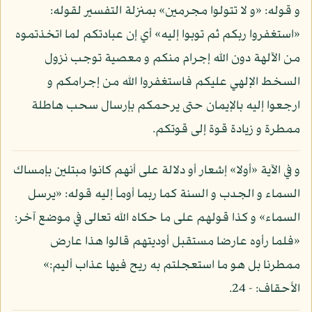
و قوله: «و لا تتولوا مجرمين» بمنزلة التفسير لقوله:
«استغفروا ربكم ثم توبوا إليه» أي إن عبادتكم لما اتخذتموه
من الآلهة دون الله إجرام منكم و معصية توجب نزول
السخط الإلهي عليكم فاستغفروا الله من إجرامكم و
ارجعوا إليه بالإيمان حتى يرحمكم بإرسال سحب هاطلة
ممطرة و زيادة قوة إلى قوتكم.
و في الآية «أولا» إشعار أو دلالة على أنهم كانوا مبتلين بإمساك
السماء و الجدب و السنة كما ربما أومأ إليه قوله: «يرسل
السماء» و كذا قولهم على ما حكاه الله تعالى في موضع آخر:
«فلما رأوه عارضا مستقبل أوديتهم قالوا هذا عارض
ممطرنا بل هو ما استعجلتم به ريح فيها عذاب أليم:»
الأحقاف: - 24.