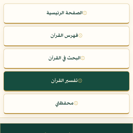
۞
الصفحة الرئيسية
۞
فهرس القرآن
۞
البحث في القرآن
۞
تفسير القرآن
۞
محفظتي