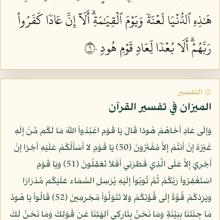
هَٰذِهِ ٱلدُّنۡيَا لَعۡنَةٗ وَيَوۡمَ ٱلۡقِيَٰمَةِۗ أَلَآ إِنَّ عَادٗا كَفَرُواْ
رَبَّهُمۡۗ أَلَا بُعۡدٗا لِّعَادٖ قَوۡمِ هُودٖ ٦٠
۞ التفسير
الميزان في تفسير القرآن
وَإِلَى عَادٍ أَخَاهُمْ هُودًا قَالَ يَا قَوْمِ اعْبُدُواْ اللّهَ مَا لَكُم مِّنْ إِلَهٍ
غَيْرُهُ إِنْ أَنتُمْ إِلاَّ مُفْتَرُونَ (50) يَا قَوْمِ لا أَسْأَلُكُمْ عَلَيْهِ أَجْرًا إِنْ
أَجْرِيَ إِلاَّ عَلَى الَّذِي فَطَرَنِي أَفَلاَ تَعْقِلُونَ (51) وَيَا قَوْمِ
اسْتَغْفِرُواْ رَبَّكُمْ ثُمَّ تُوبُواْ إِلَيْهِ يُرْسِلِ السَّمَاء عَلَيْكُم مِّدْرَارًا
وَيَزِدْكُمْ قُوَّةً إِلَى قُوَّتِكُمْ وَلاَ تَتَوَلَّوْاْ مُجْرِمِينَ (52) قَالُواْ يَا هُودُ
مَا جِئْتَنَا بِبَيِّنَةٍ وَمَا نَحْنُ بِتَارِكِي آلِهَتِنَا عَن قَوْلِكَ وَمَا نَحْنُ لَكَ