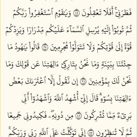
فَطَرَنِيٓۚ أَفَلَا تَعۡقِلُونَ ٥١
وَيَٰقَوۡمِ ٱسۡتَغۡفِرُواْ رَبَّكُمۡ
ثُمَّ تُوبُوٓاْ إِلَيۡهِ يُرۡسِلِ ٱلسَّمَآءَ عَلَيۡكُم مِّدۡرَارٗا وَيَزِدۡكُمۡ
قُوَّةً إِلَىٰ قُوَّتِكُمۡ وَلَا تَتَوَلَّوۡاْ مُجۡرِمِينَ ٥٢
قَالُواْ يَٰهُودُ مَا
جِئۡتَنَا بِبَيِّنَةٖ وَمَا نَحۡنُ بِتَارِكِيٓ ءَالِهَتِنَا عَن قَوۡلِكَ وَمَا
نَحۡنُ لَكَ بِمُؤۡمِنِينَ ٥٣
إِن نَّقُولُ إِلَّا ٱعۡتَرَىٰكَ بَعۡضُ
ءَالِهَتِنَا بِسُوٓءٖۗ قَالَ إِنِّيٓ أُشۡهِدُ ٱللَّهَ وَٱشۡهَدُوٓاْ أَنِّي
بَرِيٓءٞ مِّمَّا تُشۡرِكُونَ ٥٤
مِن دُونِهِۦۖ فَكِيدُونِي جَمِيعٗا
ثُمَّ لَا تُنظِرُونِ ٥٥
إِنِّي تَوَكَّلۡتُ عَلَى ٱللَّهِ رَبِّي وَرَبِّكُمۚ