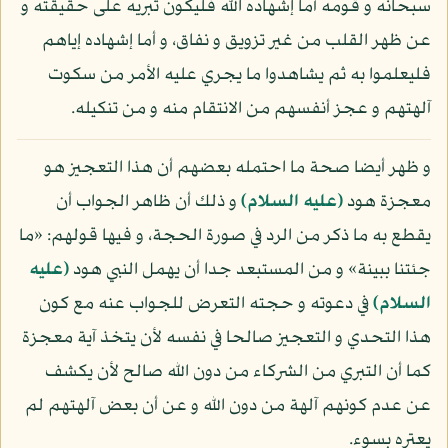
سبحانه و قومه أما إشهاده الله فليكون تبريه على حقيقته و
عن ظهر القلب من غير تزويق و نفاق، و أما إشهاده إياهم
فليعلموا به ثم يشاهدوا ما يجري عليه الأمر من سكوت
آلهتهم و عجز أنفسهم من الانتقام منه و من تنكيله.
و ظهر أيضا صحة ما احتمله بعضهم أن هذا التعجيز هو
معجزة هود
(عليه السلام)
و ذلك أن ظاهر الجواب أن
يقطع به ما ذكر من الرد في صورة الحجة، و فيها قولهم: «ما
جئتنا ببينة» و من المستبعد جدا أن يهمل النبي هود
(عليه
السلام)
في دعوته و حجته التعرض للجواب عنه مع كون
هذا التحدي و التعجيز صالحا في نفسه لأن يتخذ آية معجزة
كما أن التبري من الشركاء من دون الله صالح لأن يكشف
عن عدم كونهم آلهة من دون الله و عن أن بعض آلهتهم لم
يعتره بسوء.