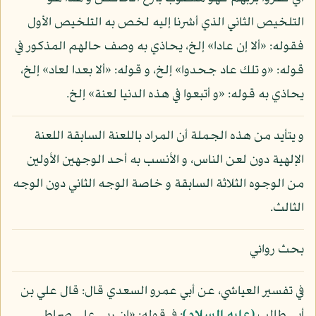
التلخيص الثاني الذي أشرنا إليه لخص به التلخيص الأول
فقوله: «ألا إن عادا» إلخ، يحاذي به وصف حالهم المذكور في
قوله: «و تلك عاد جحدوا» إلخ، و قوله: «ألا بعدا لعاد» إلخ،
يحاذي به قوله: «و أتبعوا في هذه الدنيا لعنة» إلخ.
و يتأيد من هذه الجملة أن المراد باللعنة السابقة اللعنة
الإلهية دون لعن الناس، و الأنسب به أحد الوجهين الأولين
من الوجوه الثلاثة السابقة و خاصة الوجه الثاني دون الوجه
الثالث.
بحث روائي
في تفسير العياشي، عن أبي عمرو السعدي قال: قال علي بن
أبي طالب
(عليه السلام)
: في قوله: «إن ربي على صراط