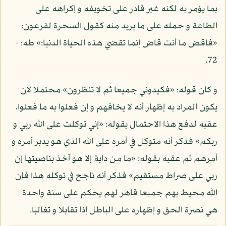
بما يؤمر به لكنه غير قادر على تخويفه و إكراهه على
الطاعة و حمله على ما يريد منه كقول السحرة لفرعون:
«فاقض ما أنت قاض إنما تقضي هذه الحياة الدنيا:» طه: -
72.
و كان قوله: «فكيدوني جميعا ثم لا تنظرون» محتملا لأن
يكون المراد به إظهار أنه لا يخافهم و إن فعلوا به ما فعلوا،
عقبه لدفع هذا الاحتمال بقوله: «إني توكلت على الله ربي و
ربكم» فذكر أنه متوكل في أمره على الله الذي هو يدبر أمره و
أمرهم ثم عقبه بقوله: «ما من دابة إلا هو آخذ بناصيتها إن
ربي على صراط مستقيم» فذكر أنه ناجح في توكله هذا فإن
الله محيط بهم جميعا قاهر لهم يحكم على سنة واحدة
هي نصرة الحق و إظهاره على الباطل إذا تقابلا و تغالبا.