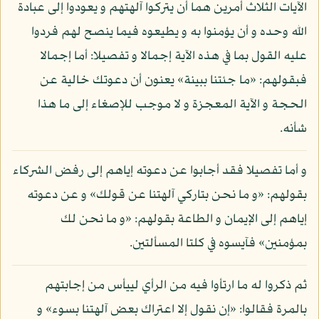
الآيات الثلاث أمرين هما أن يتركوا آلهتهم و يعودوا إلى عبادة
الله وحده و أن يؤمنوا به و يطيعوه فيما ينصح لهم فردوا
عليه القول بما في هذه الآية إجمالا و تفصيلا: أما إجمالا
فبقولهم: «ما جئتنا ببينة» يعنون أن دعوتك خالية عن
الحجة و الآية المعجزة و لا موجب للإصغاء إلى ما هذا
شأنه.
و أما تفصيلا فقد أجابوا عن دعوته إياهم إلى رفض الشركاء
بقولهم: «و ما نحن بتاركي آلهتنا عن قولك» و عن دعوته
إياهم إلى الإيمان و الطاعة بقولهم: «و ما نحن لك
بمؤمنين» فآيسوه في كلتا المسألتين.
ثم ذكروا له ما ارتأوا فيه من الرأي لييأس من إجابتهم
بالمرة فقالوا: «إن نقول إلا اعتراك بعض آلهتنا بسوء» و