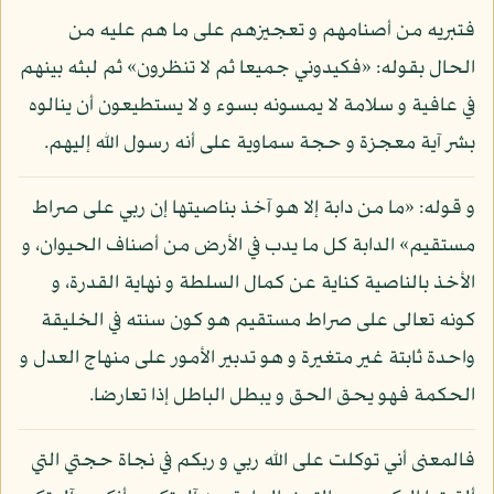
فتبريه من أصنامهم و تعجيزهم على ما هم عليه من
الحال بقوله: «فكيدوني جميعا ثم لا تنظرون» ثم لبثه بينهم
في عافية و سلامة لا يمسونه بسوء و لا يستطيعون أن ينالوه
بشر آية معجزة و حجة سماوية على أنه رسول الله إليهم.
و قوله: «ما من دابة إلا هو آخذ بناصيتها إن ربي على صراط
مستقيم» الدابة كل ما يدب في الأرض من أصناف الحيوان، و
الأخذ بالناصية كناية عن كمال السلطة و نهاية القدرة، و
كونه تعالى على صراط مستقيم هو كون سنته في الخليقة
واحدة ثابتة غير متغيرة و هو تدبير الأمور على منهاج العدل و
الحكمة فهو يحق الحق و يبطل الباطل إذا تعارضا.
فالمعنى أني توكلت على الله ربي و ربكم في نجاة حجتي التي