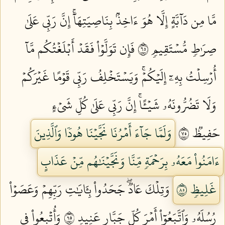
مَّا مِن دَآبَّةٍ إِلَّا هُوَ ءَاخِذُۢ بِنَاصِيَتِهَآۚ إِنَّ رَبِّي عَلَىٰ
صِرَٰطٖ مُّسۡتَقِيمٖ ٥٦
فَإِن تَوَلَّوۡاْ فَقَدۡ أَبۡلَغۡتُكُم مَّآ
أُرۡسِلۡتُ بِهِۦٓ إِلَيۡكُمۡۚ وَيَسۡتَخۡلِفُ رَبِّي قَوۡمًا غَيۡرَكُمۡ
وَلَا تَضُرُّونَهُۥ شَيۡـًٔاۚ إِنَّ رَبِّي عَلَىٰ كُلِّ شَيۡءٍ
حَفِيظٞ ٥٧
وَلَمَّا جَآءَ أَمۡرُنَا نَجَّيۡنَا هُودٗا وَٱلَّذِينَ
ءَامَنُواْ مَعَهُۥ بِرَحۡمَةٖ مِّنَّا وَنَجَّيۡنَٰهُم مِّنۡ عَذَابٍ
غَلِيظٖ ٥٨
وَتِلۡكَ عَادٞۖ جَحَدُواْ بِـَٔايَٰتِ رَبِّهِمۡ وَعَصَوۡاْ
رُسُلَهُۥ وَٱتَّبَعُوٓاْ أَمۡرَ كُلِّ جَبَّارٍ عَنِيدٖ ٥٩
وَأُتۡبِعُواْ فِي