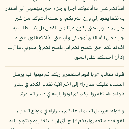
أسألكم على ما أدعوكم أجرا و جزاء حتى تتهموني أني أستدر
به نفعا يعود إلي و إن أضر بكم، و لست أدعوكم من غير
جزاء مطلوب حتى يكون عبثا من الفعل بل إنما أطلب به
جزاء من الله الذي أوجدني و أبدعني أ فلا تعقلون عني ما
أقوله لكم حتى يتضح لكم أني ناصح لكم في دعوتي، ما أريد
إلا أن أحملكم على الحق.
قوله تعالى: «و يا قوم استغفروا ربكم ثم توبوا إليه يرسل
السماء عليكم مدرارا» إلى آخر الآية تقدم الكلام في معنى
قوله: «استغفروا ربكم ثم توبوا إليه» في صدر السورة.
و قوله: «يرسل السماء عليكم مدرارا» في موقع الجزاء
لقوله: «استغفروا ربكم» إلخ، أي إن تستغفروه و تتوبوا إليه