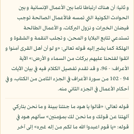
و ثانيا: أن هناك ارتباطا تاما بين الأعمال الإنسانية و بين
الحوادث الكونية التي تمسه فالأعمال الصالحة توجب
فيضان الخيرات و نزول البركات، و الأعمال الطالحة
تستدعي تتابع البلايا و المحن، و تجلب النقمة و الشقوة و
الهلكة كما يشير إليه قوله تعالى: «و لو أن أهل القرى آمنوا و
اتقوا لفتحنا عليهم بركات من السماء و الأرض:» الآية
الأعراف: - 96، و قد تقدم تفصيل الكلام فيه في بيان الآيات
94 - 102 من سورة الأعراف في الجزء الثامن من الكتاب، و في
أحكام الأعمال في الجزء الثاني منه.
قوله تعالى: «قالوا يا هود ما جئتنا ببينة و ما نحن بتاركي
آلهتنا عن قولك و ما نحن لك بمؤمنين» سألهم هود في
قوله: «يا قوم اعبدوا الله ما لكم من إله غيره» إلى آخر