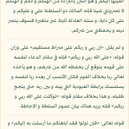
ألقيتها إليكم و هو التبرز بالبراءة من آلهتكم و أنكم و آلهتكم
لا تضرونني شيئا فإنه المالك ذو السلطنة علي و عليكم و
على كل دابة، و سنته العادلة ثابتة غير متغيرة فسوف ينصر
دينه و يحفظني من شركم.
و لم يقل: «إن ربي و ربكم على صراط مستقيم» على وزان
قوله: «على الله ربي و ربكم» فإنه في مقام الدعاء لنفسه
على قومه يتوقع أن يحفظه الله من شرهم، و هو يأخذه
تعالى ربا بخلاف القوم فكان الأنسب أن يعده ربا لنفسه و
يستمسك برابطة العبودية التي بينه و بين ربه حتى ينجح
طلبته، و هذا بخلاف مقام قوله: «توكلت على الله ربي و
ربكم» فإنه يريد هناك بيان عموم السلطة و الإحاطة.
قوله تعالى: «فإن تولوا فقد أبلغتكم ما أرسلت به إليكم» و