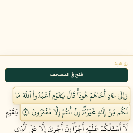
۞ الآية
فتح في المصحف
وَإِلَىٰ عَادٍ أَخَاهُمۡ هُودٗاۚ قَالَ يَٰقَوۡمِ ٱعۡبُدُواْ ٱللَّهَ مَا
لَكُم مِّنۡ إِلَٰهٍ غَيۡرُهُۥٓۖ إِنۡ أَنتُمۡ إِلَّا مُفۡتَرُونَ ٥٠
يَٰقَوۡمِ
لَآ أَسۡـَٔلُكُمۡ عَلَيۡهِ أَجۡرًاۖ إِنۡ أَجۡرِيَ إِلَّا عَلَى ٱلَّذِي