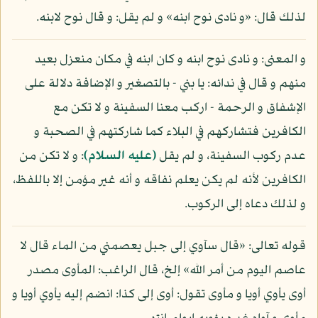
لذلك قال: «و نادى نوح ابنه» و لم يقل: و قال نوح لابنه.
و المعنى: و نادى نوح ابنه و كان ابنه في مكان منعزل بعيد
منهم و قال في ندائه: يا بني - بالتصغير و الإضافة دلالة على
الإشفاق و الرحمة - اركب معنا السفينة و لا تكن مع
الكافرين فتشاركهم في البلاء كما شاركتهم في الصحبة و
عدم ركوب السفينة، و لم يقل
(عليه السلام)
: و لا تكن من
الكافرين لأنه لم يكن يعلم نفاقه و أنه غير مؤمن إلا باللفظ،
و لذلك دعاه إلى الركوب.
قوله تعالى: «قال سآوي إلى جبل يعصمني من الماء قال لا
عاصم اليوم من أمر الله» إلخ، قال الراغب: المأوى مصدر
أوى يأوي أويا و مأوى تقول: أوى إلى كذا: انضم إليه يأوي أويا و