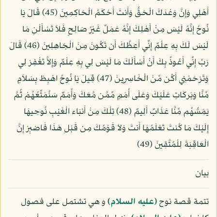
أَهْلِي وَإِنَّ وَعْدَكَ الْحَقُّ وَأَنتَ أَحْكَمُ الْحَاكِمِينَ (45) قَالَ يَا
نُوحُ إِنَّهُ لَيْسَ مِنْ أَهْلِكَ إِنَّهُ عَمَلٌ غَيْرُ صَالِحٍ فَلاَ تَسْأَلْنِ مَا
لَيْسَ لَكَ بِهِ عِلْمٌ إِنِّي أَعِظُكَ أَن تَكُونَ مِنَ الْجَاهِلِينَ (46) قَالَ
رَبِّ إِنِّي أَعُوذُ بِكَ أَنْ أَسْأَلَكَ مَا لَيْسَ لِي بِهِ عِلْمٌ وَإِلاَّ تَغْفِرْ لِي
وَتَرْحَمْنِي أَكُن مِّنَ الْخَاسِرِينَ (47) قِيلَ يَا نُوحُ اهْبِطْ بِسَلاَمٍ
مِّنَّا وَبَركَاتٍ عَلَيْكَ وَعَلَى أُمَمٍ مِّمَّن مَّعَكَ وَأُمَمٌ سَنُمَتِّعُهُمْ ثُمَّ
يَمَسُّهُم مِّنَّا عَذَابٌ أَلِيمٌ (48) تِلْكَ مِنْ أَنبَاء الْغَيْبِ نُوحِيهَا
إِلَيْكَ مَا كُنتَ تَعْلَمُهَا أَنتَ وَلاَ قَوْمُكَ مِن قَبْلِ هَذَا فَاصْبِرْ إِنَّ
الْعَاقِبَةَ لِلْمُتَّقِينَ (49)
بيان
تتمة قصة نوح
(عليه السلام)
و هي تشتمل على فصول