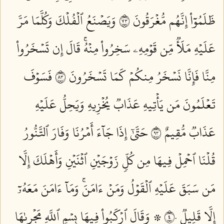
ظَلَمُوٓاْ إِنَّهُم مُّغۡرَقُونَ ٣٧
وَيَصۡنَعُ ٱلۡفُلۡكَ وَكُلَّمَا مَرَّ
عَلَيۡهِ مَلَأٞ مِّن قَوۡمِهِۦ سَخِرُواْ مِنۡهُۚ قَالَ إِن تَسۡخَرُواْ
مِنَّا فَإِنَّا نَسۡخَرُ مِنكُمۡ كَمَا تَسۡخَرُونَ ٣٨
فَسَوۡفَ
تَعۡلَمُونَ مَن يَأۡتِيهِ عَذَابٞ يُخۡزِيهِ وَيَحِلُّ عَلَيۡهِ
عَذَابٞ مُّقِيمٌ ٣٩
حَتَّىٰٓ إِذَا جَآءَ أَمۡرُنَا وَفَارَ ٱلتَّنُّورُ
قُلۡنَا ٱحۡمِلۡ فِيهَا مِن كُلّٖ زَوۡجَيۡنِ ٱثۡنَيۡنِ وَأَهۡلَكَ إِلَّا
مَن سَبَقَ عَلَيۡهِ ٱلۡقَوۡلُ وَمَنۡ ءَامَنَۚ وَمَآ ءَامَنَ مَعَهُۥٓ
إِلَّا قَلِيلٞ ٤٠
۞ وَقَالَ ٱرۡكَبُواْ فِيهَا بِسۡمِ ٱللَّهِ مَجۡر۪ىٰهَا