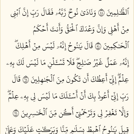
ٱلظَّٰلِمِينَ ٤٤
وَنَادَىٰ نُوحٞ رَّبَّهُۥ فَقَالَ رَبِّ إِنَّ ٱبۡنِي
مِنۡ أَهۡلِي وَإِنَّ وَعۡدَكَ ٱلۡحَقُّ وَأَنتَ أَحۡكَمُ
ٱلۡحَٰكِمِينَ ٤٥
قَالَ يَٰنُوحُ إِنَّهُۥ لَيۡسَ مِنۡ أَهۡلِكَۖ
إِنَّهُۥ عَمَلٌ غَيۡرُ صَٰلِحٖۖ فَلَا تَسۡـَٔلۡنِ مَا لَيۡسَ لَكَ بِهِۦ
عِلۡمٌۖ إِنِّيٓ أَعِظُكَ أَن تَكُونَ مِنَ ٱلۡجَٰهِلِينَ ٤٦
قَالَ
رَبِّ إِنِّيٓ أَعُوذُ بِكَ أَنۡ أَسۡـَٔلَكَ مَا لَيۡسَ لِي بِهِۦ عِلۡمٞۖ
وَإِلَّا تَغۡفِرۡ لِي وَتَرۡحَمۡنِيٓ أَكُن مِّنَ ٱلۡخَٰسِرِينَ ٤٧
قِيلَ يَٰنُوحُ ٱهۡبِطۡ بِسَلَٰمٖ مِّنَّا وَبَرَكَٰتٍ عَلَيۡكَ وَعَلَىٰٓ