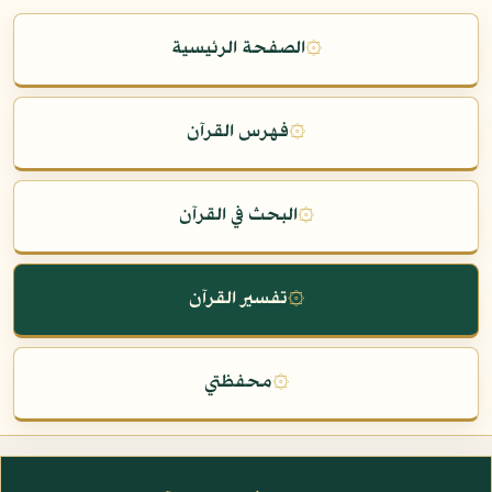
۞
الصفحة الرئيسية
۞
فهرس القرآن
۞
البحث في القرآن
۞
تفسير القرآن
۞
محفظتي