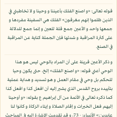
قوله تعالى: «و اصنع الفلك بأعيننا و وحينا و لا تخاطبني في
الذين ظلموا إنهم مغرقون» الفلك هي السفينة مفردها و
جمعها واحد و الأعين جمع قلة للعين و إنما جمع للدلالة
على كثرة المراقبة و شدتها فإن الجملة كناية عن المراقبة
في الصنع.
و ذكر الأعين قرينة على أن المراد بالوحي ليس هو هذا
الوحي أعني قوله: «و اصنع الفلك» إلخ، حتى يكون وحيا
للحكم بل وحي في مقام العمل و هو تسديد و هداية عملية
بتأييده بروح القدس الذي يشير إليه أن افعل كذا و افعل كذا
كما ذكره تعالى في الأئمة من آل إبراهيم ع بقوله: «و أوحينا
إليهم فعل الخيرات و إقام الصلاة و إيتاء الزكاة و كانوا لنا
عابدين:» الأنبياء: - 73، و قد تقدمت الإشارة إليه في المباحث