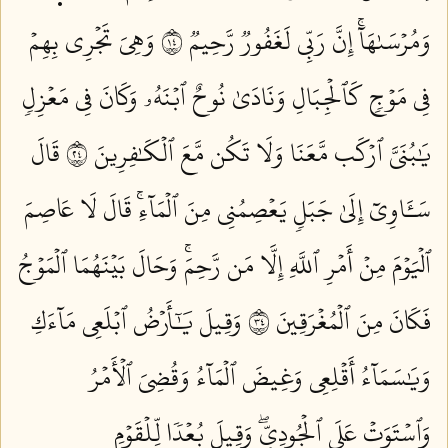
وَمُرۡسَىٰهَآۚ إِنَّ رَبِّي لَغَفُورٞ رَّحِيمٞ ٤١
وَهِيَ تَجۡرِي بِهِمۡ
فِي مَوۡجٖ كَٱلۡجِبَالِ وَنَادَىٰ نُوحٌ ٱبۡنَهُۥ وَكَانَ فِي مَعۡزِلٖ
يَٰبُنَيَّ ٱرۡكَب مَّعَنَا وَلَا تَكُن مَّعَ ٱلۡكَٰفِرِينَ ٤٢
قَالَ
سَـَٔاوِيٓ إِلَىٰ جَبَلٖ يَعۡصِمُنِي مِنَ ٱلۡمَآءِۚ قَالَ لَا عَاصِمَ
ٱلۡيَوۡمَ مِنۡ أَمۡرِ ٱللَّهِ إِلَّا مَن رَّحِمَۚ وَحَالَ بَيۡنَهُمَا ٱلۡمَوۡجُ
فَكَانَ مِنَ ٱلۡمُغۡرَقِينَ ٤٣
وَقِيلَ يَٰٓأَرۡضُ ٱبۡلَعِي مَآءَكِ
وَيَٰسَمَآءُ أَقۡلِعِي وَغِيضَ ٱلۡمَآءُ وَقُضِيَ ٱلۡأَمۡرُ
وَٱسۡتَوَتۡ عَلَى ٱلۡجُودِيِّۖ وَقِيلَ بُعۡدٗا لِّلۡقَوۡمِ