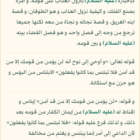
كإخباره
(عليه السلام)
بنزول العذاب على قومه، و أمره
بصنع الفلك، و كيفية نزول العذاب و هو الطوفان، و قصة
ابنه الغريق، و قصة نجاته و نجاة من معه لكنها جميعا
ترجع من وجه إلى فصل واحد و هو فصل القضاء بينه
(عليه السلام)
و بين قومه.
قوله تعالى: «و أوحي إلى نوح أنه لن يؤمن من قومك إلا من
قد آمن فلا تبتئس بما كانوا يفعلون» الابتئاس من البؤس و
هو حزن مع استكانة.
و قوله: «لن يؤمن من قومك إلا من قد آمن» إيئاس و
إقناط له
(عليه السلام)
من إيمان الكفار من قومه بعد
ذلك، و لذلك فرع عليه قوله: «فلا تبتئس بما كانوا يفعلون»
لأن الداعي إلى أمر إنما يبتئس و يغتم من مخالفة