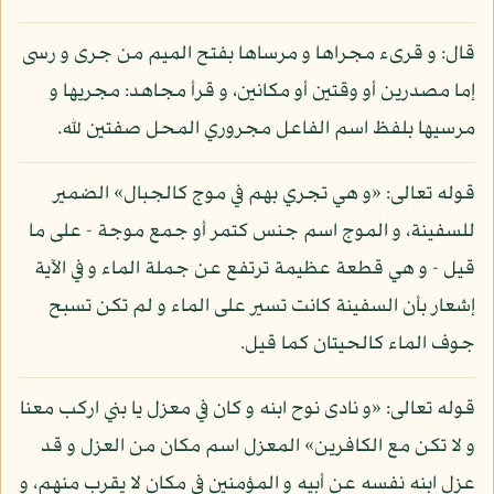
قال: و قرىء مجراها و مرساها بفتح الميم من جرى و رسى
إما مصدرين أو وقتين أو مكانين، و قرأ مجاهد: مجريها و
مرسيها بلفظ اسم الفاعل مجروري المحل صفتين لله.
قوله تعالى: «و هي تجري بهم في موج كالجبال» الضمير
للسفينة، و الموج اسم جنس كتمر أو جمع موجة - على ما
قيل - و هي قطعة عظيمة ترتفع عن جملة الماء و في الآية
إشعار بأن السفينة كانت تسير على الماء و لم تكن تسبح
جوف الماء كالحيتان كما قيل.
قوله تعالى: «و نادى نوح ابنه و كان في معزل يا بني اركب معنا
و لا تكن مع الكافرين» المعزل اسم مكان من العزل و قد
عزل ابنه نفسه عن أبيه و المؤمنين في مكان لا يقرب منهم، و