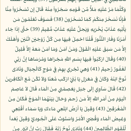
وَكُلَّمَا مَرَّ عَلَيْهِ مَلأٌ مِّن قَوْمِهِ سَخِرُواْ مِنْهُ قَالَ إِن تَسْخَرُواْ مِنَّا
فَإِنَّا نَسْخَرُ مِنكُمْ كَمَا تَسْخَرُونَ (38) فَسَوْفَ تَعْلَمُونَ مَن
يَأْتِيهِ عَذَابٌ يُخْزِيهِ وَيَحِلُّ عَلَيْهِ عَذَابٌ مُّقِيمٌ (39) حَتَّى إِذَا جَاء
أَمْرُنَا وَفَارَ التَّنُّورُ قُلْنَا احْمِلْ فِيهَا مِن كُلٍّ زَوْجَيْنِ اثْنَيْنِ وَأَهْلَكَ
إِلاَّ مَن سَبَقَ عَلَيْهِ الْقَوْلُ وَمَنْ آمَنَ وَمَا آمَنَ مَعَهُ إِلاَّ قَلِيلٌ
(40) وَقَالَ ارْكَبُواْ فِيهَا بِسْمِ اللّهِ مَجْرَاهَا وَمُرْسَاهَا إِنَّ رَبِّي
لَغَفُورٌ رَّحِيمٌ (41) وَهِيَ تَجْرِي بِهِمْ فِي مَوْجٍ كَالْجِبَالِ وَنَادَى
نُوحٌ ابْنَهُ وَكَانَ فِي مَعْزِلٍ يَا بُنَيَّ ارْكَب مَّعَنَا وَلاَ تَكُن مَّعَ الْكَافِرِينَ
(42) قَالَ سَآوِي إِلَى جَبَلٍ يَعْصِمُنِي مِنَ الْمَاء قَالَ لاَ عَاصِمَ
الْيَوْمَ مِنْ أَمْرِ اللّهِ إِلاَّ مَن رَّحِمَ وَحَالَ بَيْنَهُمَا الْمَوْجُ فَكَانَ مِنَ
الْمُغْرَقِينَ (43) وَقِيلَ يَا أَرْضُ ابْلَعِي مَاءكِ وَيَا سَمَاء أَقْلِعِي
وَغِيضَ الْمَاء وَقُضِيَ الأَمْرُ وَاسْتَوَتْ عَلَى الْجُودِيِّ وَقِيلَ بُعْداً
لِّلْقَوْمِ الظَّالِمِينَ (44) وَنَادَى نُوحٌ رَّبَّهُ فَقَالَ رَبِّ إِنَّ ابُنِي مِنْ