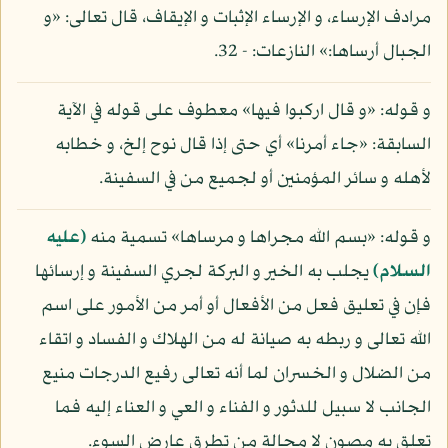
مرادف الإرساء، و الإرساء الإثبات و الإيقاف، قال تعالى: «و
الجبال أرساها:» النازعات: - 32.
و قوله: «و قال اركبوا فيها» معطوف على قوله في الآية
السابقة: «جاء أمرنا» أي حتى إذا قال نوح إلخ، و خطابه
لأهله و سائر المؤمنين أو لجميع من في السفينة.
و قوله: «بسم الله مجراها و مرساها» تسمية منه
(عليه
السلام)
يجلب به الخير و البركة لجري السفينة و إرسائها
فإن في تعليق فعل من الأفعال أو أمر من الأمور على اسم
الله تعالى و ربطه به صيانة له من الهلاك و الفساد و اتقاء
من الضلال و الخسران لما أنه تعالى رفيع الدرجات منيع
الجانب لا سبيل للدثور و الفناء و العي و العناء إليه فما
تعلق به مصون لا محالة من تطرق عارض السوء.