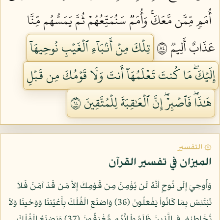
أُمَمٖ مِّمَّن مَّعَكَۚ وَأُمَمٞ سَنُمَتِّعُهُمۡ ثُمَّ يَمَسُّهُم مِّنَّا
عَذَابٌ أَلِيمٞ ٤٨
تِلۡكَ مِنۡ أَنۢبَآءِ ٱلۡغَيۡبِ نُوحِيهَآ
إِلَيۡكَۖ مَا كُنتَ تَعۡلَمُهَآ أَنتَ وَلَا قَوۡمُكَ مِن قَبۡلِ
هَٰذَاۖ فَٱصۡبِرۡۖ إِنَّ ٱلۡعَٰقِبَةَ لِلۡمُتَّقِينَ ٤٩
۞ التفسير
الميزان في تفسير القرآن
وَأُوحِيَ إِلَى نُوحٍ أَنَّهُ لَن يُؤْمِنَ مِن قَوْمِكَ إِلاَّ مَن قَدْ آمَنَ فَلاَ
تَبْتَئِسْ بِمَا كَانُواْ يَفْعَلُونَ (36) وَاصْنَعِ الْفُلْكَ بِأَعْيُنِنَا وَوَحْيِنَا وَلاَ
تُخَاطِبْنِي فِي الَّذِينَ ظَلَمُواْ إِنَّهُم مُّغْرَقُونَ (37) وَيَصْنَعُ الْفُلْكَ