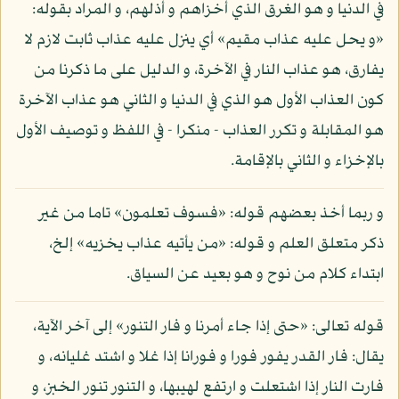
في الدنيا و هو الغرق الذي أخزاهم و أذلهم، و المراد بقوله:
«و يحل عليه عذاب مقيم» أي ينزل عليه عذاب ثابت لازم لا
يفارق، هو عذاب النار في الآخرة، و الدليل على ما ذكرنا من
كون العذاب الأول هو الذي في الدنيا و الثاني هو عذاب الآخرة
هو المقابلة و تكرر العذاب - منكرا - في اللفظ و توصيف الأول
بالإخزاء و الثاني بالإقامة.
و ربما أخذ بعضهم قوله: «فسوف تعلمون» تاما من غير
ذكر متعلق العلم و قوله: «من يأتيه عذاب يخزيه» إلخ،
ابتداء كلام من نوح و هو بعيد عن السياق.
قوله تعالى: «حتى إذا جاء أمرنا و فار التنور» إلى آخر الآية،
يقال: فار القدر يفور فورا و فورانا إذا غلا و اشتد غليانه، و
فارت النار إذا اشتعلت و ارتفع لهيبها، و التنور تنور الخبز، و