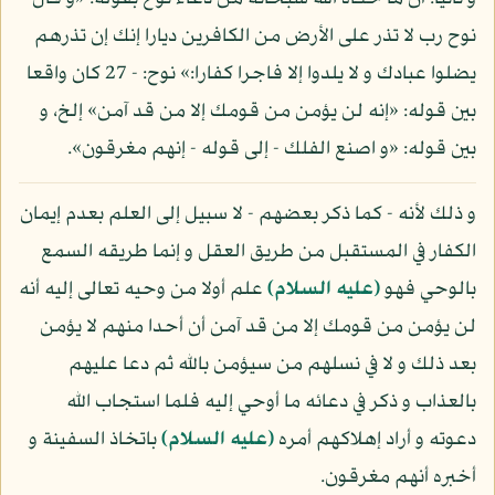
نوح رب لا تذر على الأرض من الكافرين ديارا إنك إن تذرهم
يضلوا عبادك و لا يلدوا إلا فاجرا كفارا:» نوح: - 27 كان واقعا
بين قوله: «إنه لن يؤمن من قومك إلا من قد آمن» إلخ، و
بين قوله: «و اصنع الفلك - إلى قوله - إنهم مغرقون».
و ذلك لأنه - كما ذكر بعضهم - لا سبيل إلى العلم بعدم إيمان
الكفار في المستقبل من طريق العقل و إنما طريقه السمع
بالوحي فهو
(عليه السلام)
علم أولا من وحيه تعالى إليه أنه
لن يؤمن من قومك إلا من قد آمن أن أحدا منهم لا يؤمن
بعد ذلك و لا في نسلهم من سيؤمن بالله ثم دعا عليهم
بالعذاب و ذكر في دعائه ما أوحي إليه فلما استجاب الله
دعوته و أراد إهلاكهم أمره
(عليه السلام)
باتخاذ السفينة و
أخبره أنهم مغرقون.