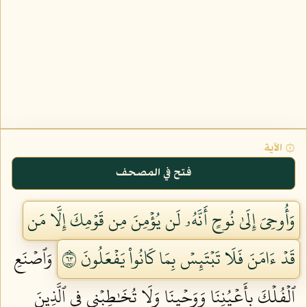
۞ الآية
فتح في المصحف
وَأُوحِيَ إِلَىٰ نُوحٍ أَنَّهُۥ لَن يُؤۡمِنَ مِن قَوۡمِكَ إِلَّا مَن
قَدۡ ءَامَنَ فَلَا تَبۡتَئِسۡ بِمَا كَانُواْ يَفۡعَلُونَ ٣٦
وَٱصۡنَعِ
ٱلۡفُلۡكَ بِأَعۡيُنِنَا وَوَحۡيِنَا وَلَا تُخَٰطِبۡنِي فِي ٱلَّذِينَ