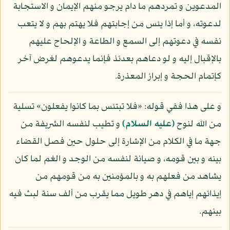
المدعوين و تمردهم ما دام يرجو منهم الإيمان و الاستجابة
لدعوته، و أما إذا يئس من إجابتهم فلا يهتم بهم و لا يتعب
نفسه في دعوتهم إلى السمع و الطاعة و الإلحاح عليهم
بالإقبال إليه و لو دعاهم بعدئذ فإنما يدعوهم لغرض آخر
كإتمام الحجة و إبراز المعذرة.
و على هذا ففي قوله: «فلا تبتئس بما كانوا يفعلون» تسلية
من الله لنوح
(عليه السلام)
و تطيب لنفسه الشريفة من
جهة ما في الكلام من الإشارة إلى حلول حين فصل القضاء
بينه و بين قومه، و صيانة لنفسه من الوجد و الغم لما كان
يشاهد من فعلهم به و بالمؤمنين به من قومهم من
إيذائهم إياهم في دهر طويل مما يقرب من ألف سنة لبث فيه
بينهم.