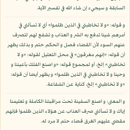
السابقة و سيجيء إن شاء الله في تفسير الآية.
و قوله: «و لا تخاطبني في الذين ظلموا» أي لا تسألني في
أمرهم شيئا تدفع به الشر و العذاب و تشفع لهم لتصرف
عنهم السوء لأن القضاء فصل و الحكم حتم و بذلك يظهر
أن قوله: «إنهم مغرقون» في محل التعليل لقوله: «و لا
تخاطبني» إلخ، أو لمجموع قوله: «و اصنع الفلك بأعيننا و
وحينا و لا تخاطبني في الذين ظلموا» و يظهر أيضا أن قوله:
«و لا تخاطبني» إلخ، كناية عن الشفاعة.
و المعنى: و اصنع السفينة تحت مراقبتنا الكاملة و تعليمنا
إياك و لا تسألني صرف العذاب عن هؤلاء الذين ظلموا فإنهم
مقضي عليهم الغرق قضاء حتم لا مرد له.