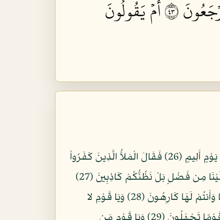
ۡجَعُونَ ٣٤
أَمۡ يَقُولُونَ
وَلَقَدْ أَرْسَلْنَا نُوحًا إِلَى قَوْمِهِ إِنِّي لَكُمْ نَذِيرٌ مُّبِينٌ (25) أَن لاَّ تَعْبُدُواْ إِلاَّ اللّهَ إِنِّيَ أَخَافُ عَلَيْكُمْ عَذَابَ يَوْمٍ أَلِيمٍ (26) فَقَالَ الْمَلأُ الَّذِينَ كَفَرُواْ
مِن قِوْمِهِ مَا نَرَاكَ إِلاَّ بَشَرًا مِّثْلَنَا وَمَا نَرَاكَ اتَّبَعَكَ إِلاَّ الَّذِينَ هُمْ أَرَاذِلُنَا بَادِيَ الرَّأْيِ وَمَا نَرَى لَكُمْ عَلَيْنَا مِن فَضْلٍ بَلْ نَظُنُّكُمْ كَاذِبِينَ (27)
قَالَ يَا قَوْمِ أَرَأَيْتُمْ إِن كُنتُ عَلَى بَيِّنَةٍ مِّن رَّبِّيَ وَآتَانِي رَحْمَةً مِّنْ عِندِهِ فَعُمِّيَتْ عَلَيْكُمْ أَنُلْزِمُكُمُوهَا وَأَنتُمْ لَهَا كَارِهُونَ (28) وَيَا قَوْمِ لا
أَسْأَلُكُمْ عَلَيْهِ مَالاً إِنْ أَجْرِيَ إِلاَّ عَلَى اللّهِ وَمَآ أَنَاْ بِطَارِدِ الَّذِينَ آمَنُواْ إِنَّهُم مُّلاَقُو رَبِّهِمْ وَلَكِنِّيَ أَرَاكُمْ قَوْمًا تَجْهَلُونَ (29) وَيَا قَوْمِ مَن