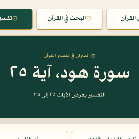
القرآن
۞
البحث في القرآن
۞
تفسير
۞ الميزان في تفسير القرآن
سورة هود، آية ٢٥
التفسير يعرض الآيات ٢٥ إلى ٣٥