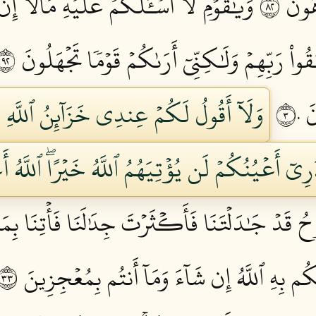
ونَ ٢٨
وَيَٰقَوۡمِ لَآ أَسۡـَٔلُكُمۡ عَلَيۡهِ مَالًاۖ إِنۡ أ
ٰقُواْ رَبِّهِمۡ وَلَٰكِنِّيٓ أَرَىٰكُمۡ قَوۡمٗا تَجۡهَلُونَ ٢٩
 ٣٠
وَلَآ أَقُولُ لَكُمۡ عِندِي خَزَآئِنُ ٱللَّهِ وَ
رِيٓ أَعۡيُنُكُمۡ لَن يُؤۡتِيَهُمُ ٱللَّهُ خَيۡرًاۖ ٱللَّهُ أَعۡ
ُوحُ قَدۡ جَٰدَلۡتَنَا فَأَكۡثَرۡتَ جِدَٰلَنَا فَأۡتِنَا بِ
يكُم بِهِ ٱللَّهُ إِن شَآءَ وَمَآ أَنتُم بِمُعۡجِزِينَ ٣٣