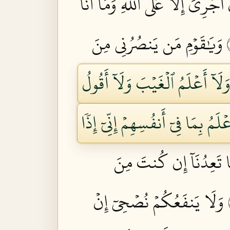
َجۡرِيَ إِلَّا عَلَى ٱللَّهِۚ وَمَآ أَنَا۠
وَيَٰقَوۡمِ مَن يَنصُرُنِي مِنَ
لَآ أَعۡلَمُ ٱلۡغَيۡبَ وَلَآ أَقُولُ
لَمُ بِمَا فِيٓ أَنفُسِهِمۡ إِنِّيٓ إِذٗا
مَا تَعِدُنَآ إِن كُنتَ مِنَ
وَلَا يَنفَعُكُمۡ نُصۡحِيٓ إِنۡ