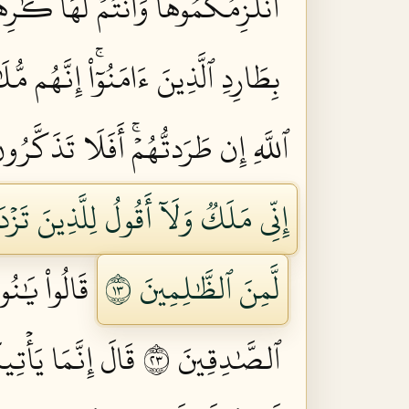
أَنُلۡزِمُكُمُوهَا وَأَنتُمۡ لَهَا كَٰرِهُ
بِطَارِدِ ٱلَّذِينَ ءَامَنُوٓاْۚ إِنَّهُم مُّلَ
ٱللَّهِ إِن طَرَدتُّهُمۡۚ أَفَلَا تَذَكَّرُونَ
إِنِّي مَلَكٞ وَلَآ أَقُولُ لِلَّذِينَ تَزۡدَ
لَّمِنَ ٱلظَّٰلِمِينَ ٣١
قَالُواْ يَٰن
ٱلصَّٰدِقِينَ ٣٢
قَالَ إِنَّمَا يَأۡتِ