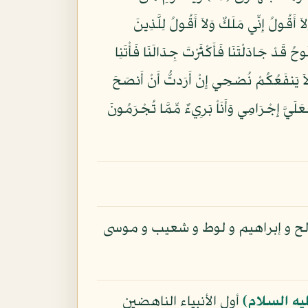
َ أَعْلَمُ الْغَيْبَ وَلاَ أَقُولُ إِنِّي مَلَكٌ وَلاَ أَقُولُ لِلَّذِينَ
ُ خَيْرًا اللّهُ أَعْلَمُ بِمَا فِي أَنفُسِهِمْ إِنِّي إِذًا لَّمِنَ الظَّالِمِينَ (31) قَالُواْ يَا نُوحُ قَدْ جَادَلْتَنَا فَأَكْثَرْتَ جِدَالَنَا فَأْتَنِا
 إِن كُنتَ مِنَ الصَّادِقِينَ (32) قَالَ إِنَّمَا يَأْتِيكُم بِهِ اللّهُ إِن شَاء وَمَا أَنتُم بِمُعْجِزِينَ (33) وَلاَ يَنفَعُكُمْ نُصْحِي إِنْ أَرَدتُّ أَنْ أَنصَحَ
يَقُولُونَ افْتَرَاهُ قُلْ إِنِ افْتَرَيْتُهُ فَعَلَيَّ إِجْرَامِي وَأَنَاْ بَرِيءٌ مِّمَّا تُجْرَمُونَ
ح و إبراهيم و لوط و شعيب و موسى
يه السلام)
أول الأنبياء الناهضين