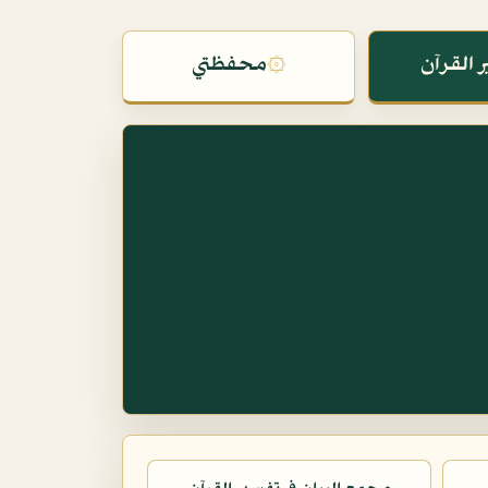
 القرآن
۞
محفظتي