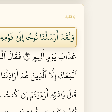
۞ الآية
وَلَقَدۡ أَرۡسَلۡنَا نُوحًا إِلَىٰ قَوۡمِهِۦ
عَذَابَ يَوۡمٍ أَلِيمٖ ٢٦
فَقَالَ ٱلۡم
ٱتَّبَعَكَ إِلَّا ٱلَّذِينَ هُمۡ أَرَاذِل
قَالَ يَٰقَوۡمِ أَرَءَيۡتُمۡ إِن كُنتُ عَل