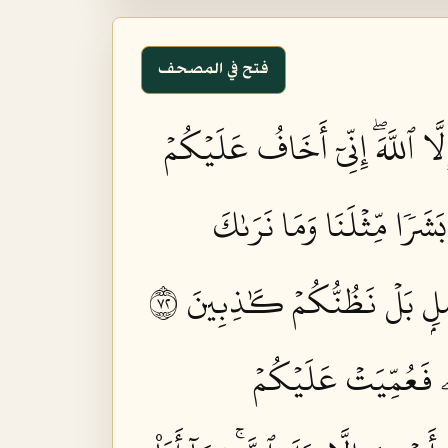
فتح في المصحف
ِلَّا ٱللَّهَۖ إِنِّيٓ أَخَافُ عَلَيۡكُمۡ
َشَرٗا مِّثۡلَنَا وَمَا نَرَىٰكَ
ۡلِۭ بَلۡ نَظُنُّكُمۡ كَٰذِبِينَ ٢٧
هِۦ فَعُمِّيَتۡ عَلَيۡكُمۡ