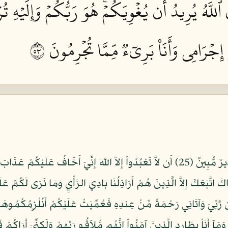
َّهُ يُرِيدُ أَن يُغۡوِيَكُمۡۚ هُوَ رَبُّكُمۡ وَإِلَيۡهِ تُر
َ إِجۡرَامِي وَأَنَا۠ بَرِيٓءٞ مِّمَّا تُجۡرِمُونَ ٣٥