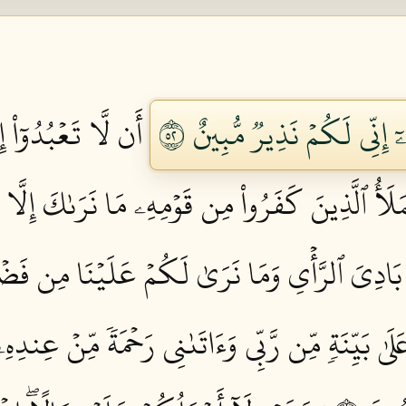
ٓ إِنِّي لَكُمۡ نَذِيرٞ مُّبِينٌ ٢٥
أَن لَّا تَعۡبُدُوٓاْ إ
َلَأُ ٱلَّذِينَ كَفَرُواْ مِن قَوۡمِهِۦ مَا نَرَىٰكَ إِلَّا ب
ُنَا بَادِيَ ٱلرَّأۡيِ وَمَا نَرَىٰ لَكُمۡ عَلَيۡنَا مِن فَض
َىٰ بَيِّنَةٖ مِّن رَّبِّي وَءَاتَىٰنِي رَحۡمَةٗ مِّنۡ عِندِ