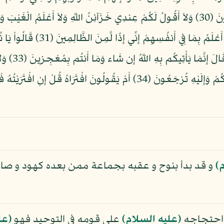
يَنصُرُنِي مِنَ اللّهِ إِن طَرَدتُّهُمْ أَفَلاَ تَذَكَّرُونَ (30) وَلاَ أَقُولُ لَكُمْ عِندِي خَزَآئِنُ اللّهِ وَلا
تَزْدَرِي أَعْيُنُكُمْ لَن يُؤْتِيَهُمُ اللّه
بِمَا تَعِدُنَا
لَكُمْ إِن كَانَ اللّهُ يُرِيدُ أَن يُغْوِيَكُمْ هُوَ رَبُّكُمْ وَإِلَيْهِ تُرْجَعُونَ (34) أَمْ 
)
و قد بدأ بنوح و عقبه بجماعة ممن بعده كهود و صال
 احتجاجه
(عليه السلام)
على قومه في التوحيد فهو
(عل