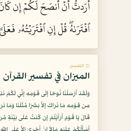
أَرَدتُّ أَنۡ أَنصَحَ لَكُمۡ إِن كَانَ ٱلل
ٱفۡتَرَىٰهُۖ قُلۡ إِنِ ٱفۡتَرَيۡتُهُۥ فَعَلَيّ
۞ التفسير
الميزان في تفسير القرآن