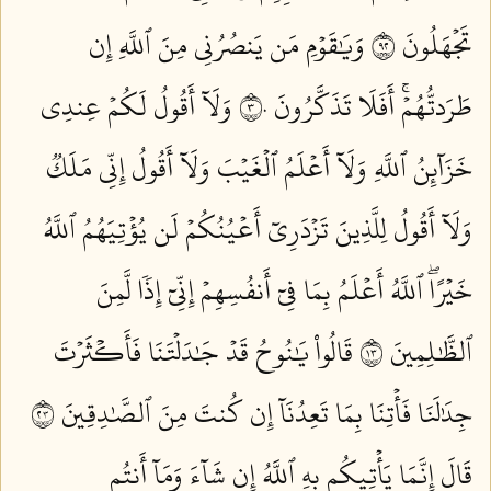
تَجۡهَلُونَ ٢٩
وَيَٰقَوۡمِ مَن يَنصُرُنِي مِنَ ٱللَّهِ إِن
طَرَدتُّهُمۡۚ أَفَلَا تَذَكَّرُونَ ٣٠
وَلَآ أَقُولُ لَكُمۡ عِندِي
خَزَآئِنُ ٱللَّهِ وَلَآ أَعۡلَمُ ٱلۡغَيۡبَ وَلَآ أَقُولُ إِنِّي مَلَكٞ
وَلَآ أَقُولُ لِلَّذِينَ تَزۡدَرِيٓ أَعۡيُنُكُمۡ لَن يُؤۡتِيَهُمُ ٱللَّهُ
خَيۡرًاۖ ٱللَّهُ أَعۡلَمُ بِمَا فِيٓ أَنفُسِهِمۡ إِنِّيٓ إِذٗا لَّمِنَ
ٱلظَّٰلِمِينَ ٣١
قَالُواْ يَٰنُوحُ قَدۡ جَٰدَلۡتَنَا فَأَكۡثَرۡتَ
جِدَٰلَنَا فَأۡتِنَا بِمَا تَعِدُنَآ إِن كُنتَ مِنَ ٱلصَّٰدِقِينَ ٣٢
قَالَ إِنَّمَا يَأۡتِيكُم بِهِ ٱللَّهُ إِن شَآءَ وَمَآ أَنتُم