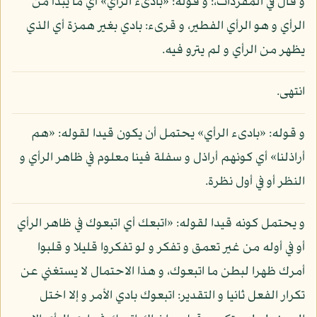
و قال في المفردات،: و قوله: «بادىء الرأي» أي ما يبدأ من
الرأي و هو الرأي الفطير، و قرىء: بادي بغير همزة أي الذي
يظهر من الرأي و لم يترو فيه.
انتهى.
و قوله: «بادىء الرأي» يحتمل أن يكون قيدا لقوله: «هم
أراذلنا» أي كونهم أراذل و سفلة فينا معلوم في ظاهر الرأي و
النظر أو في أول نظرة.
و يحتمل كونه قيدا لقوله: «اتبعك أي اتبعوك في ظاهر الرأي
أو في أوله من غير تعمق و تفكر و لو تفكروا قليلا و قلبوا
أمرك ظهرا لبطن ما اتبعوك، و هذا الاحتمال لا يستغني عن
تكرار الفعل ثانيا و التقدير: اتبعوك بادي الأمر و إلا اختل