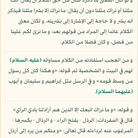
و لو كان المعنى ما ذكره لكان من حق الكلام أن يقال: أنت
مثلنا أو نراك مثلنا دون أن يقال: ما نراك إلا بشرا مثلنا فيذكر
أنه بشر و لا حاجة إلى الإشارة إلى بشريته، و لكان معنى
الكلام عائدا إلى المراد من قولهم بعد: و ما نرى لكم علينا
من فضل، و كان فضلا من الكلام.
و من العجب استفادته من الكلام مساواته
(عليه السلام)
لهم في البيت و الشخصية ثم قوله: «و هكذا كان كل رسول
من وسط قومه» و في الرسل مثل إبراهيم و سليمان و أيوب
(عليهما السلام)
.
و قوله: «و ما نراك اتبعك إلا الذين هم أراذلنا بادي الرأي»
قال في المفردات،: الرذل - بفتح الراء - و الرذال - بكسرها -
المرغوب عنه لرداءته قال تعالى: «و منكم من يرد إلى أرذل