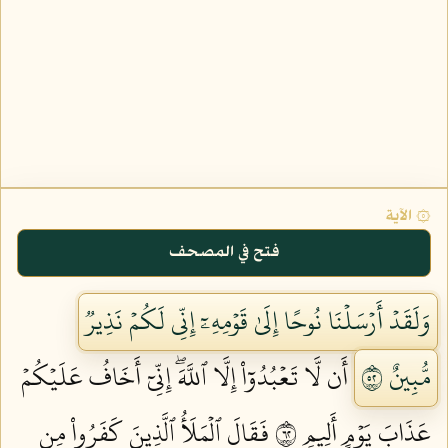
۞ الآية
فتح في المصحف
وَلَقَدۡ أَرۡسَلۡنَا نُوحًا إِلَىٰ قَوۡمِهِۦٓ إِنِّي لَكُمۡ نَذِيرٞ
مُّبِينٌ ٢٥
أَن لَّا تَعۡبُدُوٓاْ إِلَّا ٱللَّهَۖ إِنِّيٓ أَخَافُ عَلَيۡكُمۡ
عَذَابَ يَوۡمٍ أَلِيمٖ ٢٦
فَقَالَ ٱلۡمَلَأُ ٱلَّذِينَ كَفَرُواْ مِن