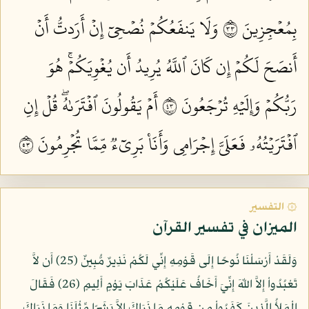
بِمُعۡجِزِينَ ٣٣
وَلَا يَنفَعُكُمۡ نُصۡحِيٓ إِنۡ أَرَدتُّ أَنۡ
أَنصَحَ لَكُمۡ إِن كَانَ ٱللَّهُ يُرِيدُ أَن يُغۡوِيَكُمۡۚ هُوَ
رَبُّكُمۡ وَإِلَيۡهِ تُرۡجَعُونَ ٣٤
أَمۡ يَقُولُونَ ٱفۡتَرَىٰهُۖ قُلۡ إِنِ
ٱفۡتَرَيۡتُهُۥ فَعَلَيَّ إِجۡرَامِي وَأَنَا۠ بَرِيٓءٞ مِّمَّا تُجۡرِمُونَ ٣٥
۞ التفسير
الميزان في تفسير القرآن
وَلَقَدْ أَرْسَلْنَا نُوحًا إِلَى قَوْمِهِ إِنِّي لَكُمْ نَذِيرٌ مُّبِينٌ (25) أَن لاَّ
تَعْبُدُواْ إِلاَّ اللّهَ إِنِّيَ أَخَافُ عَلَيْكُمْ عَذَابَ يَوْمٍ أَلِيمٍ (26) فَقَالَ
الْمَلأُ الَّذِينَ كَفَرُواْ مِن قِوْمِهِ مَا نَرَاكَ إِلاَّ بَشَرًا مِّثْلَنَا وَمَا نَرَاكَ