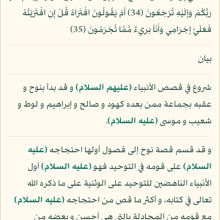
رَبُّكُمْ وَإِلَيْهِ تُرْجَعُونَ (34) أَمْ يَقُولُونَ افْتَرَاهُ قُلْ إِنِ افْتَرَيْتُهُ
فَعَلَيَّ إِجْرَامِي وَأَنَاْ بَرِيءٌ مِّمَّا تُجْرَمُونَ (35)
بيان
شروع في قصص الأنبياء
(عليهم السلام)
و قد بدأ بنوح و
عقبه بجماعة ممن بعده كهود و صالح و إبراهيم و لوط و
شعيب و موسى
(عليه السلام)
.
و قد قسم قصة نوح إلى فصول أولها احتجاجه
(عليه
السلام)
على قومه في التوحيد فهو
(عليه السلام)
أول
الأنبياء الناهضين للتوحيد على الوثنية على ما ذكره الله
تعالى في كتابه، و أكثر ما قص من احتجاجه
(عليه السلام)
مع قومه من المجادلة بالتي هي أحسن و بعضه من