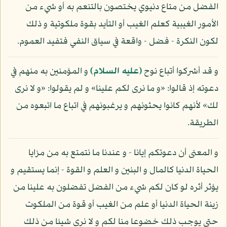
الفضل من متاع دنيوي يختصون بالتنعم به أو شيء من
الأمور الغيبية كعلم الغيب أو التأيد بقوة ملكوتية و ذلك
لكون النكرة - فضل - واقعة في سياق النفي فتفيد العموم.
و قد أشركوا أتباع نوح
(عليه السلام)
و المؤمنين به منهم في
دعوته إذ قالوا: «و ما نرى لكم علينا» و لم يقولوا: «و لا نرى
لك» لأنهم كانوا يحثونهم و يرغبونهم في اتباع ما اتبعوه من
الطريقة.
و المعنى أن دعوتكم إيانا - و عندنا ما نتمتع به من مزايا
الحياة الدنيا كالمال و البنين و العلم و القوة - إنما يستقيم و
يؤثر أثره لو كان لكم شيء من الفضل تفضلون به علينا من
زينة الحياة الدنيا أو علم من الغيب أو قوة من الملكوت
حتى يوجب ذلك خضوعا منا لكم و لا نرى شيئا من ذلك