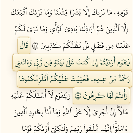
قَوۡمِهِۦ مَا نَرَىٰكَ إِلَّا بَشَرٗا مِّثۡلَنَا وَمَا نَرَىٰكَ ٱتَّبَعَكَ
إِلَّا ٱلَّذِينَ هُمۡ أَرَاذِلُنَا بَادِيَ ٱلرَّأۡيِ وَمَا نَرَىٰ لَكُمۡ
عَلَيۡنَا مِن فَضۡلِۭ بَلۡ نَظُنُّكُمۡ كَٰذِبِينَ ٢٧
قَالَ
يَٰقَوۡمِ أَرَءَيۡتُمۡ إِن كُنتُ عَلَىٰ بَيِّنَةٖ مِّن رَّبِّي وَءَاتَىٰنِي
رَحۡمَةٗ مِّنۡ عِندِهِۦ فَعُمِّيَتۡ عَلَيۡكُمۡ أَنُلۡزِمُكُمُوهَا
وَأَنتُمۡ لَهَا كَٰرِهُونَ ٢٨
وَيَٰقَوۡمِ لَآ أَسۡـَٔلُكُمۡ عَلَيۡهِ
مَالًاۖ إِنۡ أَجۡرِيَ إِلَّا عَلَى ٱللَّهِۚ وَمَآ أَنَا۠ بِطَارِدِ ٱلَّذِينَ
ءَامَنُوٓاْۚ إِنَّهُم مُّلَٰقُواْ رَبِّهِمۡ وَلَٰكِنِّيٓ أَرَىٰكُمۡ قَوۡمٗا