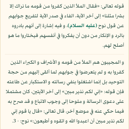
قوله تعالى: «فقال الملأ الذين كفروا من قومه ما نراك إلا
بشرا مثلنا» إلى آخر الآية، الفاء في صدر الآية لتفريع جوابهم
عن قول نوح
(عليه السلام)
، و فيه إشارة إلى أنهم بادروه
بالرد و الإنكار من دون أن يفكروا في أنفسهم فيختاروا ما هو
أصلح لهم.
و المجيبون هم الملأ من قومه و الأشراف و الكبراء الذين
كفروا به و لم يتعرضوا في جوابهم لما ألقى إليهم من حجة
التوحيد بل إنما اشتغلوا بنفي رسالته و الاستكبار عن طاعته
فإن قوله: «إني لكم نذير مبين» إلى آخر الآيتين، كان مشتملا
على دعوى الرسالة و ملوحا إلى وجوب الاتباع و قد صرح به
فيما حكي عنه في موضع آخر، قال تعالى: «قال يا قوم إني
لكم نذير مبين أن اعبدوا الله و اتقوه و أطيعون:» نوح: - 3.