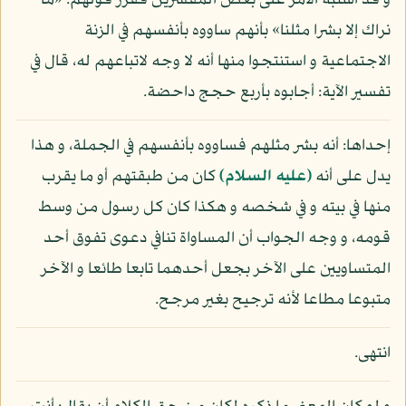
و قد اشتبه الأمر على بعض المفسرين فقرر قولهم: «ما
نراك إلا بشرا مثلنا» بأنهم ساووه بأنفسهم في الزنة
الاجتماعية و استنتجوا منها أنه لا وجه لاتباعهم له، قال في
تفسير الآية: أجابوه بأربع حجج داحضة.
إحداها: أنه بشر مثلهم فساووه بأنفسهم في الجملة، و هذا
يدل على أنه
(عليه السلام)
كان من طبقتهم أو ما يقرب
منها في بيته و في شخصه و هكذا كان كل رسول من وسط
قومه، و وجه الجواب أن المساواة تنافي دعوى تفوق أحد
المتساويين على الآخر بجعل أحدهما تابعا طائعا و الآخر
متبوعا مطاعا لأنه ترجيح بغير مرجح.
انتهى.