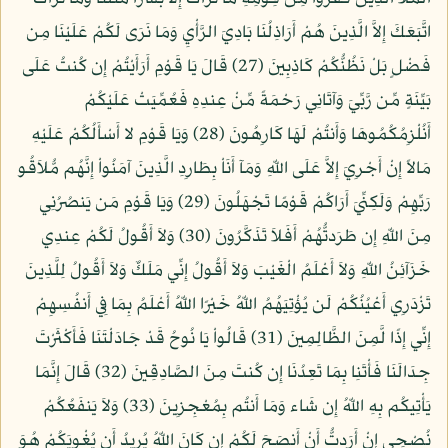
اتَّبَعَكَ إِلاَّ الَّذِينَ هُمْ أَرَاذِلُنَا بَادِيَ الرَّأْيِ وَمَا نَرَى لَكُمْ عَلَيْنَا مِن
فَضْلٍ بَلْ نَظُنُّكُمْ كَاذِبِينَ (27) قَالَ يَا قَوْمِ أَرَأَيْتُمْ إِن كُنتُ عَلَى
بَيِّنَةٍ مِّن رَّبِّيَ وَآتَانِي رَحْمَةً مِّنْ عِندِهِ فَعُمِّيَتْ عَلَيْكُمْ
أَنُلْزِمُكُمُوهَا وَأَنتُمْ لَهَا كَارِهُونَ (28) وَيَا قَوْمِ لا أَسْأَلُكُمْ عَلَيْهِ
مَالاً إِنْ أَجْرِيَ إِلاَّ عَلَى اللّهِ وَمَآ أَنَاْ بِطَارِدِ الَّذِينَ آمَنُواْ إِنَّهُم مُّلاَقُو
رَبِّهِمْ وَلَكِنِّيَ أَرَاكُمْ قَوْمًا تَجْهَلُونَ (29) وَيَا قَوْمِ مَن يَنصُرُنِي
مِنَ اللّهِ إِن طَرَدتُّهُمْ أَفَلاَ تَذَكَّرُونَ (30) وَلاَ أَقُولُ لَكُمْ عِندِي
خَزَآئِنُ اللّهِ وَلاَ أَعْلَمُ الْغَيْبَ وَلاَ أَقُولُ إِنِّي مَلَكٌ وَلاَ أَقُولُ لِلَّذِينَ
تَزْدَرِي أَعْيُنُكُمْ لَن يُؤْتِيَهُمُ اللّهُ خَيْرًا اللّهُ أَعْلَمُ بِمَا فِي أَنفُسِهِمْ
إِنِّي إِذًا لَّمِنَ الظَّالِمِينَ (31) قَالُواْ يَا نُوحُ قَدْ جَادَلْتَنَا فَأَكْثَرْتَ
جِدَالَنَا فَأْتَنِا بِمَا تَعِدُنَا إِن كُنتَ مِنَ الصَّادِقِينَ (32) قَالَ إِنَّمَا
يَأْتِيكُم بِهِ اللّهُ إِن شَاء وَمَا أَنتُم بِمُعْجِزِينَ (33) وَلاَ يَنفَعُكُمْ
نُصْحِي إِنْ أَرَدتُّ أَنْ أَنصَحَ لَكُمْ إِن كَانَ اللّهُ يُرِيدُ أَن يُغْوِيَكُمْ هُوَ