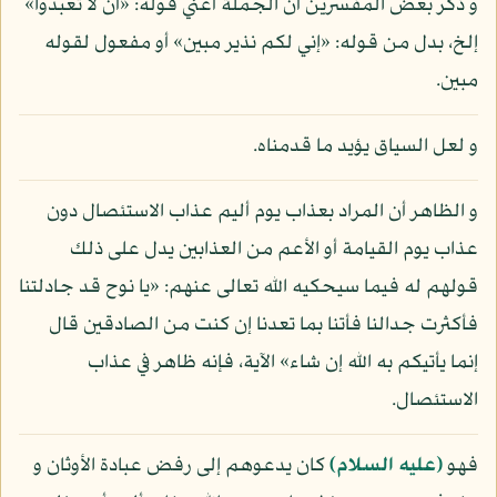
و ذكر بعض المفسرين أن الجملة أعني قوله: «أن لا تعبدوا»
إلخ، بدل من قوله: «إني لكم نذير مبين» أو مفعول لقوله
مبين.
و لعل السياق يؤيد ما قدمناه.
و الظاهر أن المراد بعذاب يوم أليم عذاب الاستئصال دون
عذاب يوم القيامة أو الأعم من العذابين يدل على ذلك
قولهم له فيما سيحكيه الله تعالى عنهم: «يا نوح قد جادلتنا
فأكثرت جدالنا فأتنا بما تعدنا إن كنت من الصادقين قال
إنما يأتيكم به الله إن شاء» الآية، فإنه ظاهر في عذاب
الاستئصال.
فهو
(عليه السلام)
كان يدعوهم إلى رفض عبادة الأوثان و