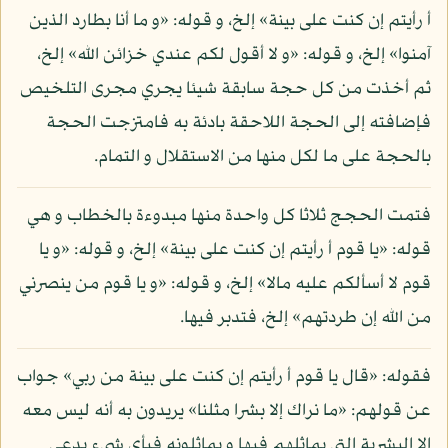
أ رأيتم إن كنت على بينة» إلخ، و قوله: «و ما أنا بطارد الذين
آمنوا» إلخ، و قوله: «و لا أقول لكم عندي خزائن الله» إلخ،
ثم أخذت من كل حجة سابقة شيئا يجري مجرى التلخيص
فإضافته إلى الحجة اللاحقة بادئة به فامتزجت الحجة
بالحجة على ما لكل منها من الاستقلال و التمام.
فتمت الحجج ثلاثا كل واحدة منها مبدوءة بالخطاب و هي
قوله: «يا قوم أ رأيتم إن كنت على بينة» إلخ، و قوله: «و يا
قوم لا أسألكم عليه مالا» إلخ، و قوله: «و يا قوم من ينصرني
من الله إن طردتهم» إلخ، فتدبر فيها.
فقوله: «قال يا قوم أ رأيتم إن كنت على بينة من ربي» جواب
عن قولهم: «ما نراك إلا بشرا مثلنا» يريدون به أنه ليس معه
إلا البشرية التي يماثلهم فيها و يماثلونه فبأي شيء يدعي