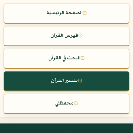
۞
الصفحة الرئيسية
۞
فهرس القرآن
۞
البحث في القرآن
۞
تفسير القرآن
۞
محفظتي