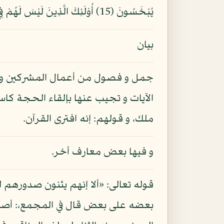
يُبْخَسُونَ (15) أُوْلَئِكَ الَّذِينَ لَيْسَ لَهُمْ فِي الآخِرَةِ إِلاَّ النَّارُ وَحَبِطَ مَا صَنَعُواْ فِيهَا وَبَاطِلٌ مَّا كَانُواْ يَعْمَلُونَ (16)
بيان
جمل و فصول من أعمال المشركين و أقو
الآيات و تجيب عنها بإلقاء الحجة كاست
ملك، و قولهم: إنه افترى القرآن.
و فيها بعض معارف أخر.
قوله تعالى: «ألا إنهم يثنون صدورهم ل
بعضه على بعض قال في المجمع،: أصل ا