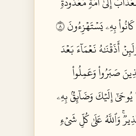
عَذَابَ إِلَىٰٓ أُمَّةٖ مَّعۡدُودَةٖ
َانُواْ بِهِۦ يَسۡتَهۡزِءُونَ ٨
لَئِنۡ أَذَقۡنَٰهُ نَعۡمَآءَ بَعۡدَ
َّذِينَ صَبَرُواْ وَعَمِلُواْ
ُوحَىٰٓ إِلَيۡكَ وَضَآئِقُۢ بِهِۦ
يرٞۚ وَٱللَّهُ عَلَىٰ كُلِّ شَيۡءٖ