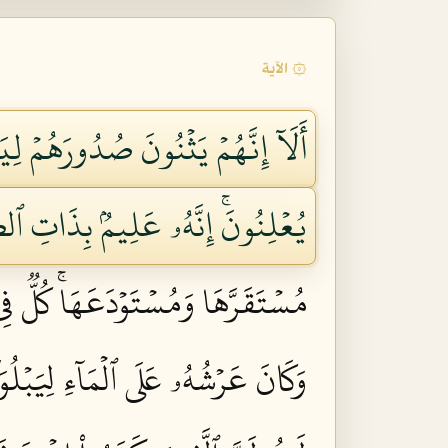
۞ الآية
أَلَآ إِنَّهُمۡ يَثۡنُونَ صُدُورَهُمۡ لِ
يُعۡلِنُونَۚ إِنَّهُۥ عَلِيمُۢ بِذَاتِ ٱلص
مُسۡتَقَرَّهَا وَمُسۡتَوۡدَعَهَاۚ كُلّٞ ف
وَكَانَ عَرۡشُهُۥ عَلَى ٱلۡمَآءِ لِيَبۡل