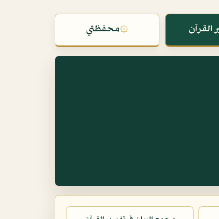
 القرآن
۞
محفظتي