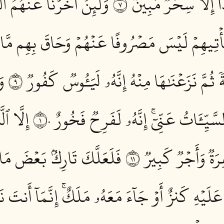
آ إِلَّا سِحۡرٞ مُّبِينٞ ٧
وَلَئِنۡ أَخَّرۡنَا عَنۡهُمُ ٱلۡ
مَ يَأۡتِيهِمۡ لَيۡسَ مَصۡرُوفًا عَنۡهُمۡ وَحَاقَ بِهِم مَّا ك
ٗ ثُمَّ نَزَعۡنَٰهَا مِنۡهُ إِنَّهُۥ لَيَـُٔوسٞ كَفُورٞ ٩
وَ
َيِّـَٔاتُ عَنِّيٓۚ إِنَّهُۥ لَفَرِحٞ فَخُورٌ ١٠
إِلَّا ٱل
ةٞ وَأَجۡرٞ كَبِيرٞ ١١
فَلَعَلَّكَ تَارِكُۢ بَعۡضَ مَا ي
لَيۡهِ كَنزٌ أَوۡ جَآءَ مَعَهُۥ مَلَكٌۚ إِنَّمَآ أَنتَ نَذِ