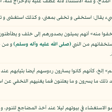
المدح، و منه الاستثناء لأنه عطف عليه بالإخراج منه، ان
يء يقال: استخفى و تخفى بمعنى، و كذلك استغشى و تغ
خفوا منه» أنهم يميلون بصدورهم إلى خلف و يطأطئون
ستخفائهم من النبي
(صلى الله عليه وآله وسلم)
و من ح
.
م» إلخ، كأنهم كانوا يسترون رءوسهم أيضا بثيابهم عند 
د ذلك ما يسرون و ما يعلنون فما يغنيهم التخفي عن است
و الاستغشاء في بيوتهم ليلا عند أخذ المضاجع للنوم، و