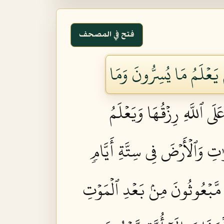
فتح في المصحف
 يَعۡلَمُ مَا يُسِرُّونَ وَمَا
َى ٱللَّهِ رِزۡقُهَا وَيَعۡلَمُ
تِ وَٱلۡأَرۡضَ فِي سِتَّةِ أَيَّامٖ
 مَّبۡعُوثُونَ مِنۢ بَعۡدِ ٱلۡمَوۡتِ