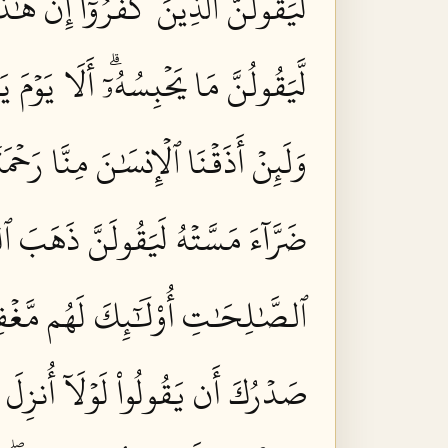
لَيَقُولَنَّ ٱلَّذِينَ كَفَرُوٓاْ إِنۡ هَٰذَ
لَّيَقُولُنَّ مَا يَحۡبِسُهُۥٓۗ أَلَا يَوۡ
وَلَئِنۡ أَذَقۡنَا ٱلۡإِنسَٰنَ مِنَّا رَحۡمَة
ضَرَّآءَ مَسَّتۡهُ لَيَقُولَنَّ ذَهَبَ ٱلسّ
ٱلصَّٰلِحَٰتِ أُوْلَٰٓئِكَ لَهُم مَّغۡفِرَ
صَدۡرُكَ أَن يَقُولُواْ لَوۡلَآ أُنزِلَ عَ