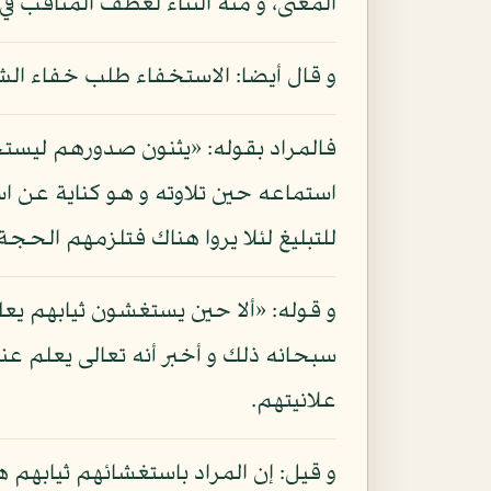
المعنى، و منه الثناء لعطف المناقب في 
و قال أيضا: الاستخفاء طلب خفاء الش
فالمراد بقوله: «يثنون صدورهم ليست
استماعه حين تلاوته و هو كناية عن ا
للتبليغ لئلا يروا هناك فتلزمهم الحجة
و قوله: «ألا حين يستغشون ثيابهم يعل
سبحانه ذلك و أخبر أنه تعالى يعلم عن
علانيتهم.
و قيل: إن المراد باستغشائهم ثيابهم ه