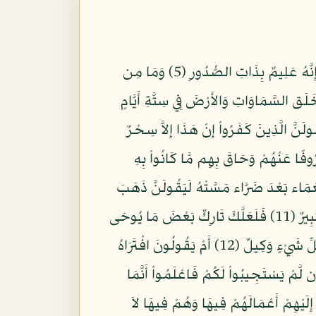
أَلا إِنَّهُمْ يَثْنُونَ صُدُورَهُمْ لِيَسْتَخْفُواْ مِنْهُ أَلا حِينَ يَسْتَغْشُونَ ثِيَابَهُمْ يَعْلَمُ مَا يُسِرُّونَ وَمَا يُعْلِنُونَ إِنَّهُ عَلِيمٌ بِذَاتِ الصُّدُورِ (5) وَمَا مِن
وَيَعْلَمُ مُسْتَقَرَّهَا وَمُسْتَوْدَعَهَا كُلٌّ فِي كِتَابٍ مُّبِينٍ (6) وَهُوَ الَّذِي خَلَق السَّمَاوَاتِ وَالأَرْضَ فِي سِتَّةِ أَيَّامٍ
َنَّ الَّذِينَ كَفَرُواْ إِنْ هَذَا إِلاَّ سِحْرٌ
مَصْرُوفًا عَنْهُمْ وَحَاقَ بِهِم مَّا كَانُواْ بِهِ
رَحْمَةً ثُمَّ نَزَعْنَاهَا مِنْهُ إِنَّهُ لَيَئُوسٌ كَفُورٌ (9) وَلَئِنْ أَذَقْنَاهُ نَعْمَاء بَعْدَ ضَرَّاء مَسَّتْهُ لَيَقُولَنَّ ذَهَبَ
السَّيِّئَاتُ عَنِّي إِنَّهُ لَفَرِحٌ فَخُورٌ (10) إِلاَّ الَّذِينَ صَبَرُواْ وَعَمِلُواْ الصَّالِحَاتِ أُوْلَئِكَ لَهُم مَّغْفِرَةٌ وَأَجْرٌ كَبِيرٌ (11) فَلَعَلَّكَ تَارِكٌ بَعْضَ مَا يُوحَى
إِلَيْكَ وَضَآئِقٌ بِهِ صَدْرُكَ أَن يَقُولُواْ لَوْلاَ أُنزِلَ عَلَيْهِ كَنزٌ أَوْ جَاء مَعَهُ مَلَكٌ إِنَّمَا أَنتَ نَذِيرٌ وَاللّهُ عَلَى كُلِّ شَيْءٍ وَكِيلٌ (12) أَمْ يَقُولُونَ افْتَرَاهُ
شْرِ سُوَرٍ مِّثْلِهِ مُفْتَرَيَاتٍ وَادْعُواْ مَنِ اسْتَطَعْتُم مِّن دُونِ اللّهِ إِن كُنتُمْ صَادِقِينَ (13) فَإِن لَّمْ يَسْتَجِيبُواْ لَكُمْ فَاعْلَمُواْ أَنَّمَا
َيَاةَ الدُّنْيَا وَزِينَتَهَا نُوَفِّ إِلَيْهِمْ أَعْمَالَهُمْ فِيهَا وَهُمْ فِيهَا لاَ