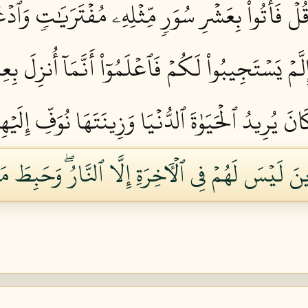
ۖ قُلۡ فَأۡتُواْ بِعَشۡرِ سُوَرٖ مِّثۡلِهِۦ مُفۡتَرَيَٰتٖ وَ
ِلَّمۡ يَسۡتَجِيبُواْ لَكُمۡ فَٱعۡلَمُوٓاْ أَنَّمَآ أُنزِلَ بِعِلۡم
نَ يُرِيدُ ٱلۡحَيَوٰةَ ٱلدُّنۡيَا وَزِينَتَهَا نُوَفِّ إِلَيۡه
ذِينَ لَيۡسَ لَهُمۡ فِي ٱلۡأٓخِرَةِ إِلَّا ٱلنَّارُۖ وَحَبِطَ 