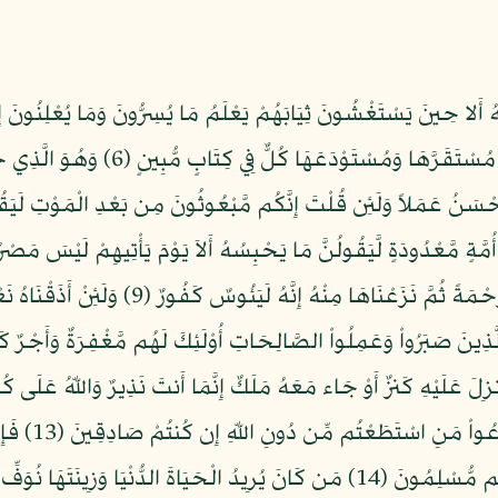
دَآبَّةٍ فِي الأَرْضِ إِلاَّ عَلَى اللّهِ رِزْقُهَا 
َحْسَنُ عَمَلاً وَلَئِن قُلْتَ إِنَّكُم مَّبْعُوثُونَ مِن بَعْدِ الْمَوْتِ لَيَقُول
بَ إِلَى أُمَّةٍ مَّعْدُودَةٍ لَّيَقُولُنَّ مَا يَحْبِسُهُ أَلاَ يَوْمَ يَأْتِيهِمْ لَيْسَ 
يَسْتَهْزِؤُونَ (8) وَلَئِنْ أَذَقْنَا الإِنْسَانَ مِنَّا 
قُلْ فَأْتُواْ بِعَ
أُنزِلِ بِعِلْمِ اللّهِ وَأَن لاَّ إِلَهَ إِلاَّ هُوَ فَهَلْ أَنتُم مُّسْلِمُونَ (14) مَن كَانَ يُرِيدُ الْح