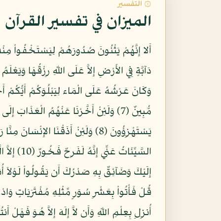
۞ التفسير
الميزان في تفسير القرآن
وَكَانَ عَرْشُهُ عَلَى الْمَاء لِيَبْلُوَكُمْ أَيُّكُمْ أ
مُّبِينٌ (7) وَلَئِنْ أَخَّرْنَا عَنْهُمُ الْعَذَا