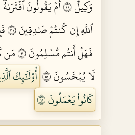
وَكِيلٌ ١٢
أَمۡ يَقُولُونَ ٱفۡتَرَىٰهُ
ٱللَّهِ إِن كُنتُمۡ صَٰدِقِينَ ١٣
فَإ
فَهَلۡ أَنتُم مُّسۡلِمُونَ ١٤
مَن كَا
لَا يُبۡخَسُونَ ١٥
أُوْلَٰٓئِكَ ٱلَّ
كَانُواْ يَعۡمَلُونَ ١٦