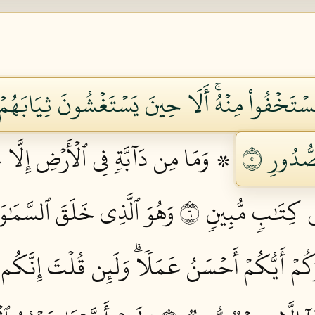
يَسۡتَخۡفُواْ مِنۡهُۚ أَلَا حِينَ يَسۡتَغۡشُونَ ثِيَابَهُمۡ
ُّدُورِ ٥
۞ وَمَا مِن دَآبَّةٖ فِي ٱلۡأَرۡضِ إِلَّا عَل
ِي كِتَٰبٖ مُّبِينٖ ٦
وَهُوَ ٱلَّذِي خَلَقَ ٱلسَّمَٰوَٰ
ُوَكُمۡ أَيُّكُمۡ أَحۡسَنُ عَمَلٗاۗ وَلَئِن قُلۡتَ إِنَّكُم