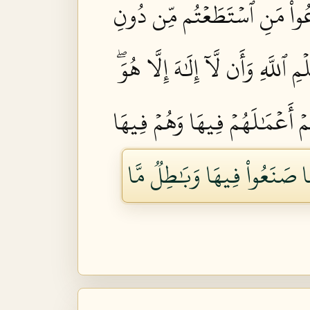
ٱدۡعُواْ مَنِ ٱسۡتَطَعۡتُم مِّن دُونِ
ِ ٱللَّهِ وَأَن لَّآ إِلَٰهَ إِلَّا هُوَۖ
ِمۡ أَعۡمَٰلَهُمۡ فِيهَا وَهُمۡ فِيهَا
مَا صَنَعُواْ فِيهَا وَبَٰطِلٞ مَّا