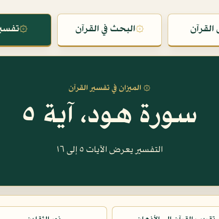
القرآن
۞
البحث في القرآن
۞
تفسير
۞ الميزان في تفسير القرآن
سورة هود، آية ٥
التفسير يعرض الآيات ٥ إلى ١٦