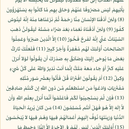
عَنْهُمُ الْعَذَابَ إِلَى أُمَّةٍ مَّعْدُودَةٍ لَّيَقُولُنَّ مَا يَحْبِسُهُ أَلاَ يَوْمَ
يَأْتِيهِمْ لَيْسَ مَصْرُوفًا عَنْهُمْ وَحَاقَ بِهِم مَّا كَانُواْ بِهِ يَسْتَهْزِؤُونَ
(8) وَلَئِنْ أَذَقْنَا الإِنْسَانَ مِنَّا رَحْمَةً ثُمَّ نَزَعْنَاهَا مِنْهُ إِنَّهُ لَيَئُوسٌ
كَفُورٌ (9) وَلَئِنْ أَذَقْنَاهُ نَعْمَاء بَعْدَ ضَرَّاء مَسَّتْهُ لَيَقُولَنَّ ذَهَبَ
السَّيِّئَاتُ عَنِّي إِنَّهُ لَفَرِحٌ فَخُورٌ (10) إِلاَّ الَّذِينَ صَبَرُواْ وَعَمِلُواْ
الصَّالِحَاتِ أُوْلَئِكَ لَهُم مَّغْفِرَةٌ وَأَجْرٌ كَبِيرٌ (11) فَلَعَلَّكَ تَارِكٌ
بَعْضَ مَا يُوحَى إِلَيْكَ وَضَآئِقٌ بِهِ صَدْرُكَ أَن يَقُولُواْ لَوْلاَ أُنزِلَ
عَلَيْهِ كَنزٌ أَوْ جَاء مَعَهُ مَلَكٌ إِنَّمَا أَنتَ نَذِيرٌ وَاللّهُ عَلَى كُلِّ شَيْءٍ
وَكِيلٌ (12) أَمْ يَقُولُونَ افْتَرَاهُ قُلْ فَأْتُواْ بِعَشْرِ سُوَرٍ مِّثْلِهِ
مُفْتَرَيَاتٍ وَادْعُواْ مَنِ اسْتَطَعْتُم مِّن دُونِ اللّهِ إِن كُنتُمْ صَادِقِينَ
(13) فَإِن لَّمْ يَسْتَجِيبُواْ لَكُمْ فَاعْلَمُواْ أَنَّمَا أُنزِلِ بِعِلْمِ اللّهِ وَأَن
لاَّ إِلَهَ إِلاَّ هُوَ فَهَلْ أَنتُم مُّسْلِمُونَ (14) مَن كَانَ يُرِيدُ الْحَيَاةَ
الدُّنْيَا وَزِينَتَهَا نُوَفِّ إِلَيْهِمْ أَعْمَالَهُمْ فِيهَا وَهُمْ فِيهَا لاَ يُبْخَسُونَ
(15) أُوْلَئِكَ الَّذِينَ لَيْسَ لَهُمْ فِي الآخِرَةِ إِلاَّ النَّارُ وَحَبِطَ مَا