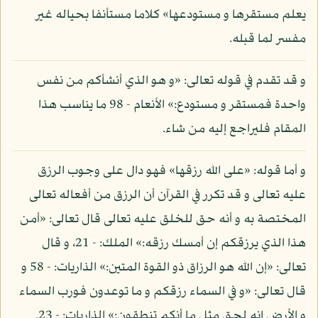
يعلم مستقرها و مستودعها» كلاما مستأنفا بحياله غير
مفسر لما قبله.
و قد تقدم في قوله تعالى: «و هو الذي أنشأكم من نفس
واحدة فمستقر و مستودع:» الأنعام - 98 ما يناسب هذا
المقام فليراجع إليه من شاء.
و أما قوله: «على الله رزقها» فهو دال على وجوب الرزق
عليه تعالى و قد تكرر في القرآن أن الرزق من أفعاله تعالى
المختصة به و أنه حق للخلق عليه تعالى قال تعالى: «أمن
هذا الذي يرزقكم إن أمسك رزقه:» الملك: - 21، و قال
تعالى: «إن الله هو الرزاق ذو القوة المتين:» الذاريات: - 58 و
قال تعالى: «و في السماء رزقكم و ما توعدون فورب السماء
و الأرض إنه لحق مثل ما أنكم تنطقون:» الذاريات: - 23.