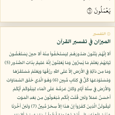
يَعۡمَلُونَ ١٦
۞ التفسير
الميزان في تفسير القرآن
أَلا إِنَّهُمْ يَثْنُونَ صُدُورَهُمْ لِيَسْتَخْفُواْ مِنْهُ أَلا حِينَ يَسْتَغْشُونَ
ثِيَابَهُمْ يَعْلَمُ مَا يُسِرُّونَ وَمَا يُعْلِنُونَ إِنَّهُ عَلِيمٌ بِذَاتِ الصُّدُورِ (5)
وَمَا مِن دَآبَّةٍ فِي الأَرْضِ إِلاَّ عَلَى اللّهِ رِزْقُهَا وَيَعْلَمُ مُسْتَقَرَّهَا
وَمُسْتَوْدَعَهَا كُلٌّ فِي كِتَابٍ مُّبِينٍ (6) وَهُوَ الَّذِي خَلَق السَّمَاوَاتِ
وَالأَرْضَ فِي سِتَّةِ أَيَّامٍ وَكَانَ عَرْشُهُ عَلَى الْمَاء لِيَبْلُوَكُمْ أَيُّكُمْ
أَحْسَنُ عَمَلاً وَلَئِن قُلْتَ إِنَّكُم مَّبْعُوثُونَ مِن بَعْدِ الْمَوْتِ
لَيَقُولَنَّ الَّذِينَ كَفَرُواْ إِنْ هَذَا إِلاَّ سِحْرٌ مُّبِينٌ (7) وَلَئِنْ أَخَّرْنَا