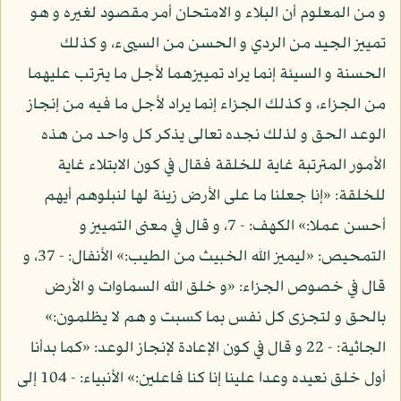
و من المعلوم أن البلاء و الامتحان أمر مقصود لغيره و هو
تمييز الجيد من الردي و الحسن من السيىء، و كذلك
الحسنة و السيئة إنما يراد تمييزهما لأجل ما يترتب عليهما
من الجزاء، و كذلك الجزاء إنما يراد لأجل ما فيه من إنجاز
الوعد الحق و لذلك نجده تعالى يذكر كل واحد من هذه
الأمور المترتبة غاية للخلقة فقال في كون الابتلاء غاية
للخلقة: «إنا جعلنا ما على الأرض زينة لها لنبلوهم أيهم
أحسن عملا:» الكهف: - 7، و قال في معنى التمييز و
التمحيص: «ليميز الله الخبيث من الطيب:» الأنفال: - 37، و
قال في خصوص الجزاء: «و خلق الله السماوات و الأرض
بالحق و لتجزى كل نفس بما كسبت و هم لا يظلمون:»
الجاثية: - 22 و قال في كون الإعادة لإنجاز الوعد: «كما بدأنا
أول خلق نعيده وعدا علينا إنا كنا فاعلين:» الأنبياء: - 104 إلى