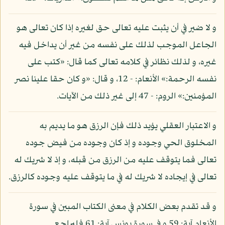
و لا ضير في أن يثبت عليه تعالى حق لغيره إذا كان تعالى هو
الجاعل الموجب لذلك على نفسه من غير أن يداخل فيه
غيره، و لذلك نظائر في كلامه تعالى كما قال: «كتب على
نفسه الرحمة:» الأنعام: - 12، و قال: «و كان حقا علينا نصر
المؤمنين:» الروم: - 47 إلى غير ذلك من الآيات.
و الاعتبار العقلي يؤيد ذلك فإن الرزق هو ما يديم به
المخلوق الحي وجوده و إذ كان وجوده من فيض جوده
تعالى فما يتوقف عليه من الرزق من قبله، و إذ لا شريك له
تعالى في إيجاده لا شريك له في ما يتوقف عليه وجوده كالرزق.
و قد تقدم بعض الكلام في معنى الكتاب المبين في سورة
الأنعام آية: 59 و في سورة يونس آية: 61 فليراجع.