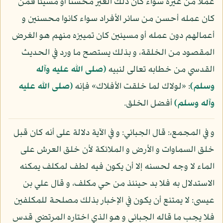
عملا من غيره سواء كان ذلك الغير محسنا أو مسيئا فمن
كان عمله أحسن من سائر الأفراد سواء كانوا محسنين و
أعمالهم دون عمله أو مسيئين كان تمييزه منهم هو الغرض
المقصود من الخلقة، و بذلك يستصح ما ورد في الحديث
القدسي من خطابه تعالى لنبيه
(صلى الله عليه وآله
وسلم)
: «لولاك لما خلقت الأفلاك» فإنه
(صلى الله عليه
وآله وسلم)
أفضل الخلق.
و في المجمع،: قال الجبائي: و في الآية دلالة على أنه كان قبل
خلق السماوات و الأرض و الملائكة لأن خلق العرش على
الماء لا وجه لحسنه إلا أن يكون فيه لطف لمكلف يمكنه
الاستدلال به فلا بد حينئذ من حي مكلف، و قال علي بن
عيسى: لا يمتنع أن يكون في الإخبار بذلك مصلحة للمكلفين
فلا يجب ما قاله الجبائي و هو الذي اختاره المرتضى قدس