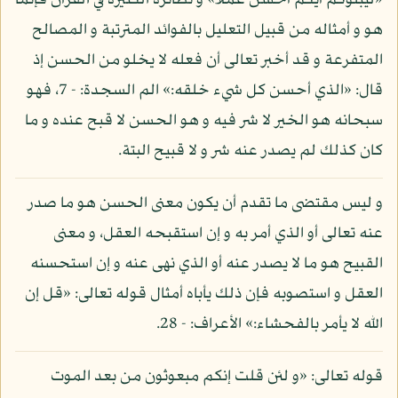
«ليبلوكم أيكم أحسن عملا» و نظائره الكثيرة في القرآن فإنما
هو و أمثاله من قبيل التعليل بالفوائد المترتبة و المصالح
المتفرعة و قد أخبر تعالى أن فعله لا يخلو من الحسن إذ
قال: «الذي أحسن كل شيء خلقه:» الم السجدة: - 7، فهو
سبحانه هو الخير لا شر فيه و هو الحسن لا قبح عنده و ما
كان كذلك لم يصدر عنه شر و لا قبيح البتة.
و ليس مقتضى ما تقدم أن يكون معنى الحسن هو ما صدر
عنه تعالى أو الذي أمر به و إن استقبحه العقل، و معنى
القبيح هو ما لا يصدر عنه أو الذي نهى عنه و إن استحسنه
العقل و استصوبه فإن ذلك يأباه أمثال قوله تعالى: «قل إن
الله لا يأمر بالفحشاء:» الأعراف: - 28.
قوله تعالى: «و لئن قلت إنكم مبعوثون من بعد الموت