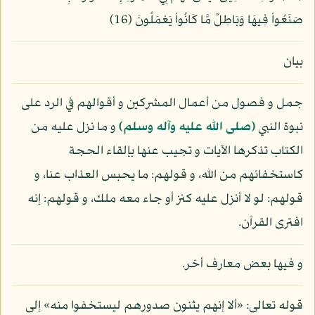
صَنَعُواْ فِيهَا وَبَاطِلٌ مَّا كَانُواْ يَعْمَلُونَ (16)
بيان
جمل و فصول من أعمال المشركين و أقوالهم في الرد على
نبوة النبي
(صلى الله عليه وآله وسلم)
و ما نزل عليه من
الكتاب تذكرها الآيات و تجيب عنها بإلقاء الحجة
كاستخفائهم من الله، و قولهم: ما يحبس العذاب عنا، و
قولهم: لو لا أنزل عليه كنز أو جاء معه ملك، و قولهم: إنه
افترى القرآن.
و فيها بعض معارف أخر.
قوله تعالى: «ألا إنهم يثنون صدورهم ليستخفوا منه» إلى