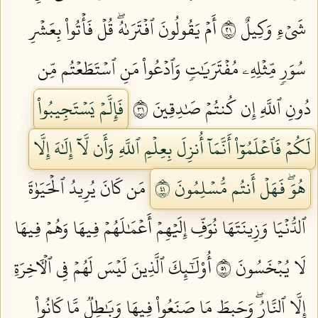
شَيۡءٖ وَكِيلٌ ١٢
أَمۡ يَقُولُونَ ٱفۡتَرَىٰهُۖ قُلۡ فَأۡتُواْ بِعَشۡرِ
سُوَرٖ مِّثۡلِهِۦ مُفۡتَرَيَٰتٖ وَٱدۡعُواْ مَنِ ٱسۡتَطَعۡتُم مِّن
دُونِ ٱللَّهِ إِن كُنتُمۡ صَٰدِقِينَ ١٣
فَإِلَّمۡ يَسۡتَجِيبُواْ
لَكُمۡ فَٱعۡلَمُوٓاْ أَنَّمَآ أُنزِلَ بِعِلۡمِ ٱللَّهِ وَأَن لَّآ إِلَٰهَ إِلَّا
هُوَۖ فَهَلۡ أَنتُم مُّسۡلِمُونَ ١٤
مَن كَانَ يُرِيدُ ٱلۡحَيَوٰةَ
ٱلدُّنۡيَا وَزِينَتَهَا نُوَفِّ إِلَيۡهِمۡ أَعۡمَٰلَهُمۡ فِيهَا وَهُمۡ فِيهَا
لَا يُبۡخَسُونَ ١٥
أُوْلَٰٓئِكَ ٱلَّذِينَ لَيۡسَ لَهُمۡ فِي ٱلۡأٓخِرَةِ
إِلَّا ٱلنَّارُۖ وَحَبِطَ مَا صَنَعُواْ فِيهَا وَبَٰطِلٞ مَّا كَانُواْ