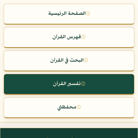
۞
الصفحة الرئيسية
۞
فهرس القرآن
۞
البحث في القرآن
۞
تفسير القرآن
۞
محفظتي