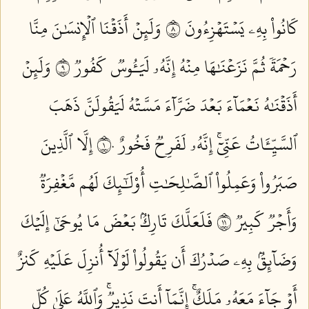
كَانُواْ بِهِۦ يَسۡتَهۡزِءُونَ ٨
وَلَئِنۡ أَذَقۡنَا ٱلۡإِنسَٰنَ مِنَّا
رَحۡمَةٗ ثُمَّ نَزَعۡنَٰهَا مِنۡهُ إِنَّهُۥ لَيَـُٔوسٞ كَفُورٞ ٩
وَلَئِنۡ
أَذَقۡنَٰهُ نَعۡمَآءَ بَعۡدَ ضَرَّآءَ مَسَّتۡهُ لَيَقُولَنَّ ذَهَبَ
ٱلسَّيِّـَٔاتُ عَنِّيٓۚ إِنَّهُۥ لَفَرِحٞ فَخُورٌ ١٠
إِلَّا ٱلَّذِينَ
صَبَرُواْ وَعَمِلُواْ ٱلصَّٰلِحَٰتِ أُوْلَٰٓئِكَ لَهُم مَّغۡفِرَةٞ
وَأَجۡرٞ كَبِيرٞ ١١
فَلَعَلَّكَ تَارِكُۢ بَعۡضَ مَا يُوحَىٰٓ إِلَيۡكَ
وَضَآئِقُۢ بِهِۦ صَدۡرُكَ أَن يَقُولُواْ لَوۡلَآ أُنزِلَ عَلَيۡهِ كَنزٌ
أَوۡ جَآءَ مَعَهُۥ مَلَكٌۚ إِنَّمَآ أَنتَ نَذِيرٞۚ وَٱللَّهُ عَلَىٰ كُلِّ