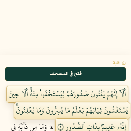
۞ الآية
فتح في المصحف
أَلَآ إِنَّهُمۡ يَثۡنُونَ صُدُورَهُمۡ لِيَسۡتَخۡفُواْ مِنۡهُۚ أَلَا حِينَ
يَسۡتَغۡشُونَ ثِيَابَهُمۡ يَعۡلَمُ مَا يُسِرُّونَ وَمَا يُعۡلِنُونَۚ
إِنَّهُۥ عَلِيمُۢ بِذَاتِ ٱلصُّدُورِ ٥
۞ وَمَا مِن دَآبَّةٖ فِي