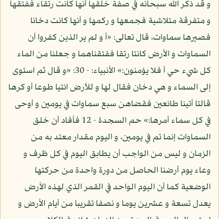
و قد ذكر الله سبحانه في صفة خلقها أنها كانت رتقاء ففتقها
و متفرقة متلاشية فجمعها و ركمها و أنها كانت دخانا
فصيرها سماوات، قال تعالى: «أ و لم ير الذين كفروا أن
السماوات و الأرض كانتا رتقا ففتقناهما و جعلنا من الماء
كل شيء حي أ فلا يؤمنون:» الأنبياء: - 30: «و قال ثم استوى
إلى السماء و هي دخان فقال لها و للأرض ائتيا طوعا أو كرها
قالتا أتينا طائعين فقضاهن سبع سماوات في يومين و أوحى
في كل سماء أمرها:» حم السجدة - 12 فأفاد أن خلق
السماوات إنما تم في يومين، و اليوم مقدار معتد به من
الزمان و ليس من الواجب أن يطابق اليوم في كل ظرف و
وعاء يوم أرضنا الحاصل من دورة واحدة من حركتها
الوضعية كما أن اليوم الواحد في القمر الذي لهذه الأرض
يعدل تسعة و عشرين يوما و نصفا تقريبا من أيام الأرض و