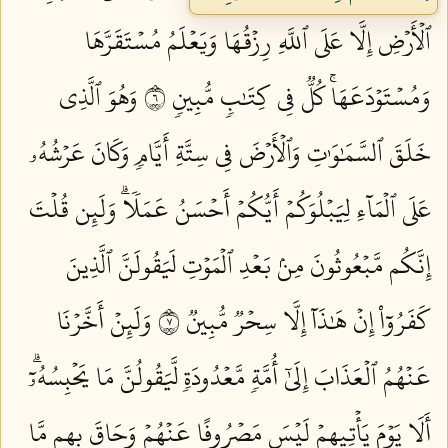
ٱلۡأَرۡضِ إِلَّا عَلَى ٱللَّهِ رِزۡقُهَا وَيَعۡلَمُ مُسۡتَقَرَّهَا
وَمُسۡتَوۡدَعَهَاۚ كُلّٞ فِي كِتَٰبٖ مُّبِينٖ ٦
وَهُوَ ٱلَّذِي
خَلَقَ ٱلسَّمَٰوَٰتِ وَٱلۡأَرۡضَ فِي سِتَّةِ أَيَّامٖ وَكَانَ عَرۡشُهُۥ
عَلَى ٱلۡمَآءِ لِيَبۡلُوَكُمۡ أَيُّكُمۡ أَحۡسَنُ عَمَلٗاۗ وَلَئِن قُلۡتَ
إِنَّكُم مَّبۡعُوثُونَ مِنۢ بَعۡدِ ٱلۡمَوۡتِ لَيَقُولَنَّ ٱلَّذِينَ
كَفَرُوٓاْ إِنۡ هَٰذَآ إِلَّا سِحۡرٞ مُّبِينٞ ٧
وَلَئِنۡ أَخَّرۡنَا
عَنۡهُمُ ٱلۡعَذَابَ إِلَىٰٓ أُمَّةٖ مَّعۡدُودَةٖ لَّيَقُولُنَّ مَا يَحۡبِسُهُۥٓۗ
أَلَا يَوۡمَ يَأۡتِيهِمۡ لَيۡسَ مَصۡرُوفًا عَنۡهُمۡ وَحَاقَ بِهِم مَّا