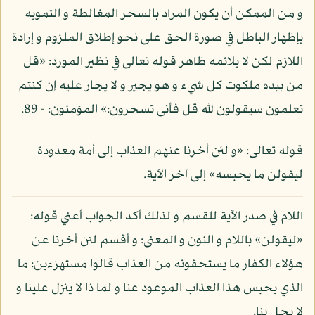
و من الممكن أن يكون المراد بالسحر المغالطة و التمويه
بإظهار الباطل في صورة الحق على نحو إطلاق الملزوم و إرادة
اللازم لكن لا يلائمه ظاهر قوله تعالى في نظير المورد: «قل
من بيده ملكوت كل شيء و هو يجير و لا يجار عليه إن كنتم
تعلمون سيقولون لله قل فأنى تسحرون:» المؤمنون: - 89.
قوله تعالى: «و لئن أخرنا عنهم العذاب إلى أمة معدودة
ليقولن ما يحبسه» إلى آخر الآية.
اللام في صدر الآية للقسم و لذلك أكد الجواب أعني قوله:
«ليقولن» باللام و النون و المعنى: و أقسم لئن أخرنا عن
هؤلاء الكفار ما يستحقونه من العذاب قالوا مستهزءين: ما
الذي يحبس هذا العذاب الموعود عنا و لما ذا لا ينزل علينا و
لا يحل بنا.