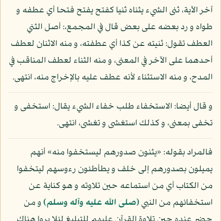
آخر الآية، ثنى الشيء يثناه ثنيا كفتح يفتح فتحا أي عطفه و
طواه و رد بعضه على بعض قال في المجمع،: أصل الثني
العطف تقول: ثنيته عن كذا أي عطفته، و منه الاثنان لعطف
أحدهما على الآخر في المعنى، و منه الثناء لعطف المناقب في
المدح، و منه الاستثناء لأنه عطف عليه بالإخراج منه، انتهى.
و قال أيضا: الاستخفاء طلب خفاء الشيء يقال: استخفى و
تخفى بمعنى، و كذلك استغشى و تغشى، انتهى.
فالمراد بقوله: «يثنون صدورهم ليستخفوا منه» أنهم
يميلون بصدورهم إلى خلف و يطأطئون رءوسهم ليتخفوا
من الكتاب أي من استماعه حين تلاوته و هو كناية عن
استخفائهم من النبي
(صلى الله عليه وآله وسلم)
و من
حضر عنده حين تلاوة القرآن عليهم للتبليغ لئلا يروا هناك