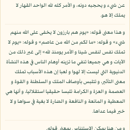
عن شيء و يحجبه دونه، و الأمر كله لله الواحد القهار لا
يملك إلا هو.
و هذا معنى قوله: «يوم هم بارزون لا يخفى على الله منهم
شيء» و قوله: «ما لكم من الله من عاصم» و قوله: «يوم لا
تملك نفس لنفس شيئا و الأمر يومئذ لله» إلى غير ذلك من
الآيات و هي جميعا تنفي ما تزينه أوهام الناس في هذه النشأة
الدنيوية التي ليست إلا لهوا و لعبا إن هذه الأسباب تملك
معنى التأثير، و تتلبس بأوصاف الملك و السلطنة و القوة و
العصمة و العزة و الكرامة تلبسا حقيقيا استقلاليا، و أنها هي
المعطية و المانعة و النافعة و الضارة لا بغية في سواها و لا
خير فيما عداها.
و من هنا يمكن الاستئناس بمعنى قوله.