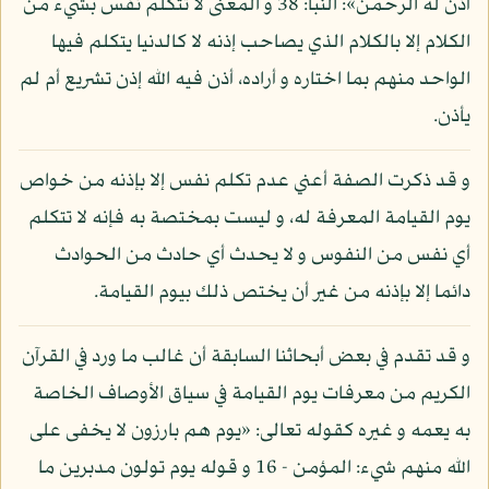
أذن له الرحمن»: النبأ: 38 و المعنى لا تتكلم نفس بشيء من
الكلام إلا بالكلام الذي يصاحب إذنه لا كالدنيا يتكلم فيها
الواحد منهم بما اختاره و أراده، أذن فيه الله إذن تشريع أم لم
يأذن.
و قد ذكرت الصفة أعني عدم تكلم نفس إلا بإذنه من خواص
يوم القيامة المعرفة له، و ليست بمختصة به فإنه لا تتكلم
أي نفس من النفوس و لا يحدث أي حادث من الحوادث
دائما إلا بإذنه من غير أن يختص ذلك بيوم القيامة.
و قد تقدم في بعض أبحاثنا السابقة أن غالب ما ورد في القرآن
الكريم من معرفات يوم القيامة في سياق الأوصاف الخاصة
به يعمه و غيره كقوله تعالى: «يوم هم بارزون لا يخفى على
الله منهم شيء: المؤمن - 16 و قوله يوم تولون مدبرين ما