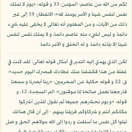
لكم من الله من عاصم: المؤمن: 33 و قوله: «يوم لا تملك
نفس لنفس شيئا و الأمر يومئذ لله»: الانفطار: 19 إلى غير
ذلك من الآيات، و من المعلوم أنه تعالى لا يخفى عليه شيء
دائما، و ليس لشيء منه عاصم دائما، و لا يملك نفس لنفس
شيئا إلا بإذنه دائما، و له الخلق و الأمر دائما.
لكن الذي يهدي إليه التدبر في أمثال قوله تعالى: لقد كنت في
غفلة من هذا فكشفنا عنك غطاءك فبصرك اليوم حديد»:
ق: 22 و قوله حكاية عن المجرمين: «ربنا أبصرنا و سمعنا
فارجعنا نعمل صالحا إنا موقنون»: الم السجدة: 12، و
قوله: «و يوم نحشرهم جميعا ثم نقول للذين أشركوا
مكانكم أنتم و شركاؤكم فزيلنا بينهم - إلى أن قال هنالك
تبلوا كل نفس ما أسلفت و ردوا إلى الله مولاهم الحق و ضل