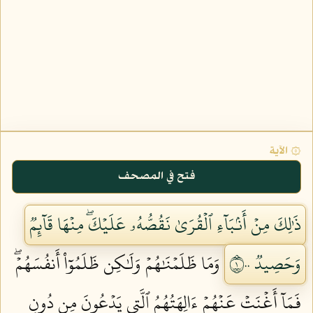
۞ الآية
فتح في المصحف
ذَٰلِكَ مِنۡ أَنۢبَآءِ ٱلۡقُرَىٰ نَقُصُّهُۥ عَلَيۡكَۖ مِنۡهَا قَآئِمٞ
وَحَصِيدٞ ١٠٠
وَمَا ظَلَمۡنَٰهُمۡ وَلَٰكِن ظَلَمُوٓاْ أَنفُسَهُمۡۖ
فَمَآ أَغۡنَتۡ عَنۡهُمۡ ءَالِهَتُهُمُ ٱلَّتِي يَدۡعُونَ مِن دُونِ