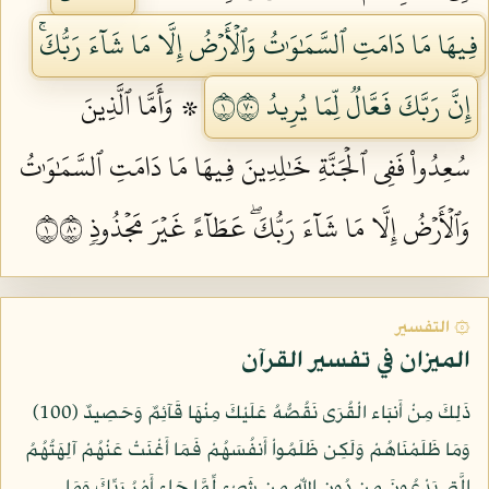
فِيهَا مَا دَامَتِ ٱلسَّمَٰوَٰتُ وَٱلۡأَرۡضُ إِلَّا مَا شَآءَ رَبُّكَۚ
إِنَّ رَبَّكَ فَعَّالٞ لِّمَا يُرِيدُ ١٠٧
۞ وَأَمَّا ٱلَّذِينَ
سُعِدُواْ فَفِي ٱلۡجَنَّةِ خَٰلِدِينَ فِيهَا مَا دَامَتِ ٱلسَّمَٰوَٰتُ
وَٱلۡأَرۡضُ إِلَّا مَا شَآءَ رَبُّكَۖ عَطَآءً غَيۡرَ مَجۡذُوذٖ ١٠٨
۞ التفسير
الميزان في تفسير القرآن
ذَلِكَ مِنْ أَنبَاء الْقُرَى نَقُصُّهُ عَلَيْكَ مِنْهَا قَآئِمٌ وَحَصِيدٌ (100)
وَمَا ظَلَمْنَاهُمْ وَلَكِن ظَلَمُواْ أَنفُسَهُمْ فَمَا أَغْنَتْ عَنْهُمْ آلِهَتُهُمُ
الَّتِي يَدْعُونَ مِن دُونِ اللّهِ مِن شَيْءٍ لِّمَّا جَاء أَمْرُ رَبِّكَ وَمَا