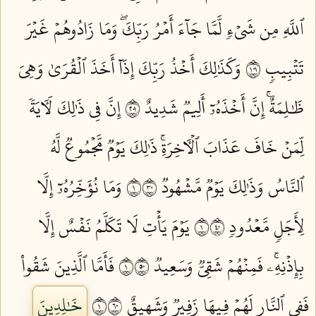
ٱللَّهِ مِن شَيۡءٖ لَّمَّا جَآءَ أَمۡرُ رَبِّكَۖ وَمَا زَادُوهُمۡ غَيۡرَ
تَتۡبِيبٖ ١٠١
وَكَذَٰلِكَ أَخۡذُ رَبِّكَ إِذَآ أَخَذَ ٱلۡقُرَىٰ وَهِيَ
ظَٰلِمَةٌۚ إِنَّ أَخۡذَهُۥٓ أَلِيمٞ شَدِيدٌ ١٠٢
إِنَّ فِي ذَٰلِكَ لَأٓيَةٗ
لِّمَنۡ خَافَ عَذَابَ ٱلۡأٓخِرَةِۚ ذَٰلِكَ يَوۡمٞ مَّجۡمُوعٞ لَّهُ
ٱلنَّاسُ وَذَٰلِكَ يَوۡمٞ مَّشۡهُودٞ ١٠٣
وَمَا نُؤَخِّرُهُۥٓ إِلَّا
لِأَجَلٖ مَّعۡدُودٖ ١٠٤
يَوۡمَ يَأۡتِ لَا تَكَلَّمُ نَفۡسٌ إِلَّا
بِإِذۡنِهِۦۚ فَمِنۡهُمۡ شَقِيّٞ وَسَعِيدٞ ١٠٥
فَأَمَّا ٱلَّذِينَ شَقُواْ
فَفِي ٱلنَّارِ لَهُمۡ فِيهَا زَفِيرٞ وَشَهِيقٌ ١٠٦
خَٰلِدِينَ