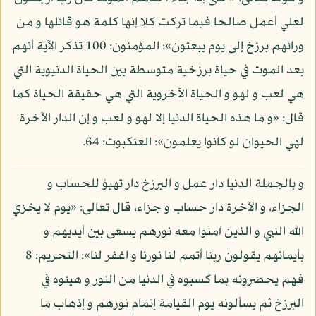
لعلي أعمل صالحا فيما تركت كلا إنها كلمة هو قائلها و من
ورائهم برزخ إلى يوم يبعثون»: المؤمنون: 100 تذكر الآية أنهم
بعد الموت في حياة برزخية متوسطة بين الحياة الدنيوية التي
هي لعب و لهو و الحياة الأخروية التي هي حقيقة الحياة كما
قال: «و ما هذه الحياة الدنيا إلا لهو و لعب و إن الدار الآخرة
لهي الحيوان لو كانوا يعلمون»: العنكبوت: 64.
و بالجملة الدنيا دار عمل و البرزخ دار تهيؤ للحساب و
الجزاء، و الآخرة دار حساب و جزاء، قال تعالى: «يوم لا يخزي
الله النبي و الذين آمنوا معه نورهم يسعى بين أيديهم و
بأيمانهم يقولون ربنا أتمم لنا نورنا و اغفر لنا»: التحريم: 8
فهم يحضرونه بما كسبوه في الدنيا من النور و هيئوه في
البرزخ ثم يسألونه يوم القيامة إتمام نورهم و إذهاب ما