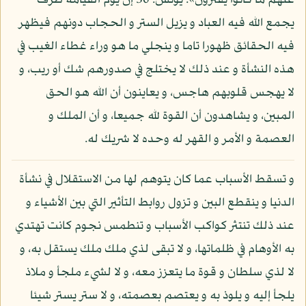
عنهم ما كانوا يفترون»: يونس: 30 إن يوم القيامة ظرف
يجمع الله فيه العباد و يزيل الستر و الحجاب دونهم فيظهر
فيه الحقائق ظهورا تاما و ينجلي ما هو وراء غطاء الغيب في
هذه النشأة و عند ذلك لا يختلج في صدورهم شك أو ريب، و
لا يهجس قلوبهم هاجس، و يعاينون أن الله هو الحق
المبين، و يشاهدون أن القوة لله جميعا، و أن الملك و
العصمة و الأمر و القهر له وحده لا شريك له.
و تسقط الأسباب عما كان يتوهم لها من الاستقلال في نشأة
الدنيا و ينقطع البين و تزول روابط التأثير التي بين الأشياء و
عند ذلك تنتثر كواكب الأسباب و تنطمس نجوم كانت تهتدي
به الأوهام في ظلماتها، و لا تبقى لذي ملك ملك يستقل به، و
لا لذي سلطان و قوة ما يتعزز معه، و لا لشيء ملجأ و ملاذ
يلجأ إليه و يلوذ به و يعتصم بعصمته، و لا ستر يستر شيئا