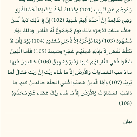
زَادُوهُمْ غَيْرَ تَتْبِيبٍ (101) وَكَذَلِكَ أَخْذُ رَبِّكَ إِذَا أَخَذَ الْقُرَى
وَهِيَ ظَالِمَةٌ إِنَّ أَخْذَهُ أَلِيمٌ شَدِيدٌ (102) إِنَّ فِي ذَلِكَ لآيَةً لِّمَنْ
خَافَ عَذَابَ الآخِرَةِ ذَلِكَ يَوْمٌ مَّجْمُوعٌ لَّهُ النَّاسُ وَذَلِكَ يَوْمٌ
مَّشْهُودٌ (103) وَمَا نُؤَخِّرُهُ إِلاَّ لِأَجَلٍ مَّعْدُودٍ (104) يَوْمَ يَأْتِ لاَ
تَكَلَّمُ نَفْسٌ إِلاَّ بِإِذْنِهِ فَمِنْهُمْ شَقِيٌّ وَسَعِيدٌ (105) فَأَمَّا الَّذِينَ
شَقُواْ فَفِي النَّارِ لَهُمْ فِيهَا زَفِيرٌ وَشَهِيقٌ (106) خَالِدِينَ فِيهَا
مَا دَامَتِ السَّمَاوَاتُ وَالأَرْضُ إِلاَّ مَا شَاء رَبُّكَ إِنَّ رَبَّكَ فَعَّالٌ لِّمَا
يُرِيدُ (107) وَأَمَّا الَّذِينَ سُعِدُواْ فَفِي الْجَنَّةِ خَالِدِينَ فِيهَا مَا
دَامَتِ السَّمَاوَاتُ وَالأَرْضُ إِلاَّ مَا شَاء رَبُّكَ عَطَاء غَيْرَ مَجْذُوذٍ
(108)
بيان