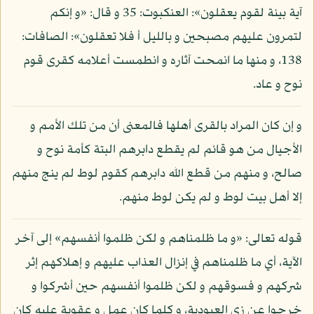
آية بينة لقوم يعقلون»: العنكبوت: 35 و قال: «و إنكم
لتمرون عليهم مصبحين و بالليل أ فلا تعقلون»: الصافات:
138، و منها ما انمحت آثاره و انطمست أعلامه كقرى قوم
نوح و عاد.
و إن كان المراد بالقرى أهلها فالمعنى أن من تلك الأمم و
الأجيال من هو قائم لم يقطع دابرهم البتة كأمة نوح و
صالح، و منهم من قطع الله دابرهم كقوم لوط لم ينج منهم
إلا أهل بيت لوط و لم يكن لوط منهم.
قوله تعالى: «و ما ظلمناهم و لكن ظلموا أنفسهم» إلى آخر
الآية، أي ما ظلمناهم في إنزال العذاب عليهم و إهلاكهم إثر
شركهم و فسوقهم و لكن ظلموا أنفسهم حين أشركوا و
خرجوا عن زي العبودية، و كلما كان عمل و عقوبة عليه كان