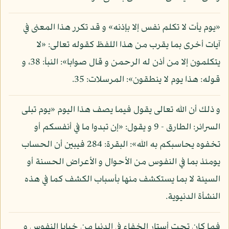
«يوم يأت لا تكلم نفس إلا بإذنه» و قد تكرر هذا المعنى في
آيات أخرى بما يقرب من هذا اللفظ كقوله تعالى: «لا
يتكلمون إلا من أذن له الرحمن و قال صوابا»: النبأ: 38، و
قوله: هذا يوم لا ينطقون»: المرسلات: 35.
و ذلك أن الله تعالى يقول فيما يصف هذا اليوم «يوم تبلى
السرائر: الطارق - 9 و يقول: «إن تبدوا ما في أنفسكم أو
تخفوه يحاسبكم به الله»: البقرة: 284 فيبين أن الحساب
يومئذ بما في النفوس من الأحوال و الأعراض الحسنة أو
السيئة لا بما يستكشف منها بأسباب الكشف كما في هذه
النشأة الدنيوية.
فما كان تحت أستار الخفاء في الدنيا من خبايا النفوس و