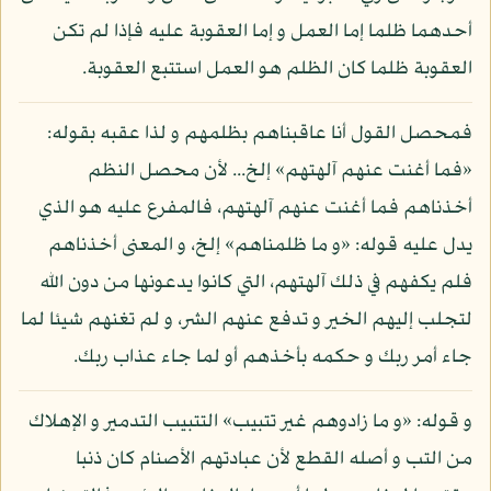
أحدهما ظلما إما العمل و إما العقوبة عليه فإذا لم تكن
العقوبة ظلما كان الظلم هو العمل استتبع العقوبة.
فمحصل القول أنا عاقبناهم بظلمهم و لذا عقبه بقوله:
«فما أغنت عنهم آلهتهم» إلخ... لأن محصل النظم
أخذناهم فما أغنت عنهم آلهتهم، فالمفرع عليه هو الذي
يدل عليه قوله: «و ما ظلمناهم» إلخ، و المعنى أخذناهم
فلم يكفهم في ذلك آلهتهم، التي كانوا يدعونها من دون الله
لتجلب إليهم الخير و تدفع عنهم الشر، و لم تغنهم شيئا لما
جاء أمر ربك و حكمه بأخذهم أو لما جاء عذاب ربك.
و قوله: «و ما زادوهم غير تتبيب» التتبيب التدمير و الإهلاك
من التب و أصله القطع لأن عبادتهم الأصنام كان ذنبا