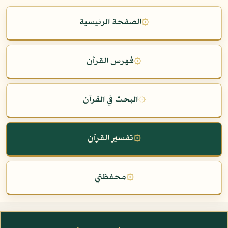
۞
الصفحة الرئيسية
۞
فهرس القرآن
۞
البحث في القرآن
۞
تفسير القرآن
۞
محفظتي