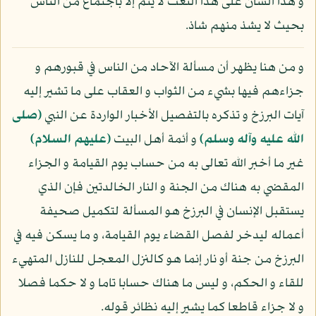
و هذا الشأن على هذا النعت لا يتم إلا باجتماع من الناس
بحيث لا يشذ منهم شاذ.
و من هنا يظهر أن مسألة الآحاد من الناس في قبورهم و
جزاءهم فيها بشيء من الثواب و العقاب على ما تشير إليه
آيات البرزخ و تذكره بالتفصيل الأخبار الواردة عن النبي
(صلى
الله عليه وآله وسلم)
و أئمة أهل البيت
(عليهم السلام)
غير ما أخبر الله تعالى به من حساب يوم القيامة و الجزاء
المقضي به هناك من الجنة و النار الخالدتين فإن الذي
يستقبل الإنسان في البرزخ هو المسألة لتكميل صحيفة
أعماله ليدخر لفصل القضاء يوم القيامة، و ما يسكن فيه في
البرزخ من جنة أو نار إنما هو كالنزل المعجل للنازل المتهيء
للقاء و الحكم، و ليس ما هناك حسابا تاما و لا حكما فصلا
و لا جزاء قاطعا كما يشير إليه نظائر قوله.