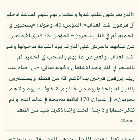
«النار يعرضون عليها غدوا و عشيا و يوم تقوم الساعة أدخلوا
آل فرعون أشد العذاب»: المؤمن: 46، و قوله: «يسحبون في
الحميم ثم في النار يسجرون»: المؤمن: 72 فترى الآية تعبر
عن عذابهم بالعرض على النار ثم يوم القيامة بدخولها و هو
أشد العذاب، و تعبر عن عذابهم بالسحب في الحميم ثم
بالسجر في النار و هو الاشتعال و قوله تعالى: «بل أحياء عند
ربهم يرزقون فرحين بما آتاهم الله من فضله و يستبشرون
بالذين لم يلحقوا بهم من خلفهم ألا خوف عليهم و لا هم
يحزنون»: آل عمران: 170 فالآية صريحة في عالم القبر و لم
تذكر حسابا و لا جنة الخلد و إنما ذكرت شيئا من التنعم
إجمالا.
و قوله تعالى: «حتى إذا جاء أحدهم الموت قال رب ارجعون