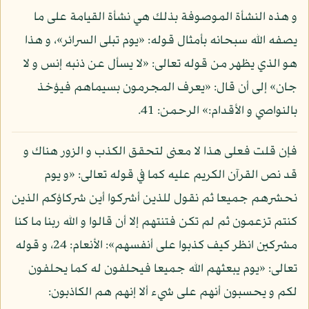
و هذه النشأة الموصوفة بذلك هي نشأة القيامة على ما
يصفه الله سبحانه بأمثال قوله: «يوم تبلى السرائر»، و هذا
هو الذي يظهر من قوله تعالى: «لا يسأل عن ذنبه إنس و لا
جان» إلى أن قال: «يعرف المجرمون بسيماهم فيؤخذ
بالنواصي و الأقدام:» الرحمن: 41.
فإن قلت فعلى هذا لا معنى لتحقق الكذب و الزور هناك و
قد نص القرآن الكريم عليه كما في قوله تعالى: «و يوم
نحشرهم جميعا ثم نقول للذين أشركوا أين شركاؤكم الذين
كنتم تزعمون ثم لم تكن فتنتهم إلا أن قالوا و الله ربنا ما كنا
مشركين انظر كيف كذبوا على أنفسهم»: الأنعام: 24، و قوله
تعالى: «يوم يبعثهم الله جميعا فيحلفون له كما يحلفون
لكم و يحسبون أنهم على شيء ألا إنهم هم الكاذبون: