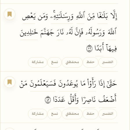
إِلَّا
بَلَٰغٗا
مِّنَ
ٱللَّهِ
وَرِسَٰلَٰتِهِۦۚ
وَمَن
يَعۡصِ
ٱللَّهَ
وَرَسُولَهُۥ
فَإِنَّ لَهُۥ
نَارَ
جَهَنَّمَ
خَٰلِدِينَ
فِيهَآ
أَبَدًا
٢٣
التفسير
حفظ
محفظتي
نسخ
مشاركة
حَتَّىٰٓ إِذَا
رَأَوۡاْ
مَا
يُوعَدُونَ
فَسَيَعۡلَمُونَ
مَنۡ
أَضۡعَفُ
نَاصِرٗا
وَأَقَلُّ
عَدَدٗا
٢٤
التفسير
حفظ
محفظتي
نسخ
مشاركة