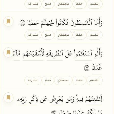
التفسير
حفظ
محفظتي
نسخ
مشاركة
وَأَمَّا
ٱلۡقَٰسِطُونَ
فَكَانُواْ
لِجَهَنَّمَ
حَطَبٗا
١٥
التفسير
حفظ
محفظتي
نسخ
مشاركة
وَأَلَّوِ
ٱسۡتَقَٰمُواْ
عَلَى
ٱلطَّرِيقَةِ
لَأَسۡقَيۡنَٰهُم
مَّآءً
غَدَقٗا
١٦
التفسير
حفظ
محفظتي
نسخ
مشاركة
لِّنَفۡتِنَهُمۡ
فِيهِۚ وَمَن
يُعۡرِضۡ
عَن
ذِكۡرِ
رَبِّهِۦ
يَسۡلُكۡهُ
عَذَابٗا
صَعَدٗا
١٧