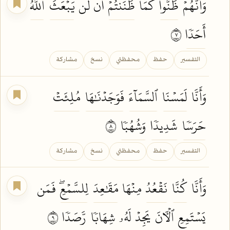
وَأَنَّهُمۡ
ظَنُّواْ
كَمَا
ظَنَنتُمۡ
أَن لَّن
يَبۡعَثَ
ٱللَّهُ
أَحَدٗا
٧
التفسير
حفظ
محفظتي
نسخ
مشاركة
وَأَنَّا
لَمَسۡنَا
ٱلسَّمَآءَ
فَوَجَدۡنَٰهَا
مُلِئَتۡ
حَرَسٗا
شَدِيدٗا
وَشُهُبٗا
٨
التفسير
حفظ
محفظتي
نسخ
مشاركة
وَأَنَّا
كُنَّا
نَقۡعُدُ
مِنۡهَا
مَقَٰعِدَ
لِلسَّمۡعِۖ
فَمَن
يَسۡتَمِعِ
ٱلۡأٓنَ
يَجِدۡ
لَهُۥ
شِهَابٗا
رَّصَدٗا
٩