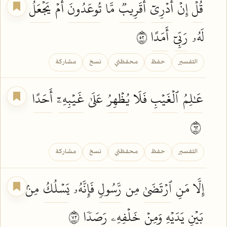
قُلۡ
إِنۡ
أَدۡرِيٓ
أَقَرِيبٞ
مَّا
تُوعَدُونَ
أَمۡ
يَجۡعَلُ
لَهُۥ
رَبِّيٓ
أَمَدًا
٢٥
التفسير
حفظ
محفظتي
نسخ
مشاركة
عَٰلِمُ
ٱلۡغَيۡبِ
فَلَا
يُظۡهِرُ
عَلَىٰ
غَيۡبِهِۦٓ
أَحَدًا
٢٦
التفسير
حفظ
محفظتي
نسخ
مشاركة
إِلَّا مَنِ
ٱرۡتَضَىٰ
مِن
رَّسُولٖ
فَإِنَّهُۥ
يَسۡلُكُ
مِنۢ
بَيۡنِ
يَدَيۡهِ وَمِنۡ
خَلۡفِهِۦ
رَصَدٗا
٢٧