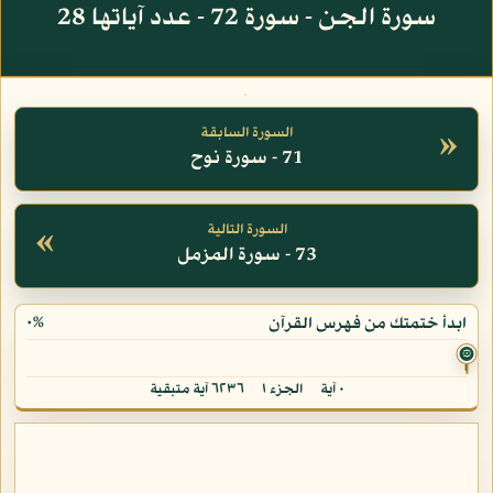
سورة الجن - سورة 72 - عدد آياتها 28
»
السورة السابقة
71 - سورة نوح
«
السورة التالية
73 - سورة المزمل
٠%
ابدأ ختمتك من فهرس القرآن
۞
٠ آية
الجزء ١
٦٢٣٦ آية متبقية