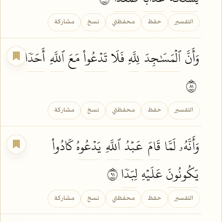
التفسير
حفظ
محفظتي
نسخ
مشاركة
وَأَنَّ
ٱلۡمَسَٰجِدَ
لِلَّهِ
فَلَا
تَدۡعُواْ
مَعَ
ٱللَّهِ
أَحَدٗا
١٨
التفسير
حفظ
محفظتي
نسخ
مشاركة
وَأَنَّهُۥ لَمَّا
قَامَ
عَبۡدُ
ٱللَّهِ
يَدۡعُوهُ
كَادُواْ
يَكُونُونَ
عَلَيۡهِ
لِبَدٗا
١٩
التفسير
حفظ
محفظتي
نسخ
مشاركة