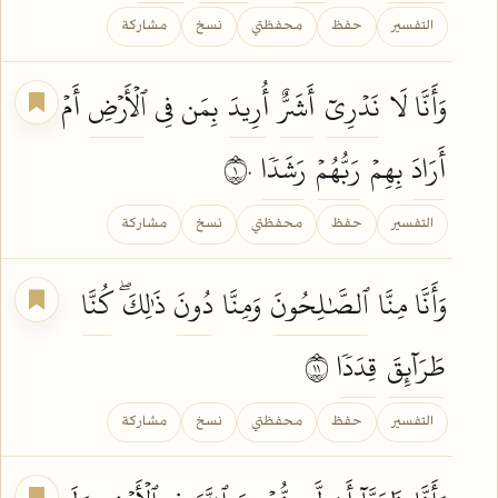
التفسير
حفظ
محفظتي
نسخ
مشاركة
وَأَنَّا لَا
نَدۡرِيٓ
أَشَرٌّ
أُرِيدَ
بِمَن فِي
ٱلۡأَرۡضِ
أَمۡ
أَرَادَ
بِهِمۡ
رَبُّهُمۡ
رَشَدٗا
١٠
التفسير
حفظ
محفظتي
نسخ
مشاركة
وَأَنَّا مِنَّا
ٱلصَّٰلِحُونَ
وَمِنَّا
دُونَ
ذَٰلِكَۖ
كُنَّا
طَرَآئِقَ
قِدَدٗا
١١
التفسير
حفظ
محفظتي
نسخ
مشاركة