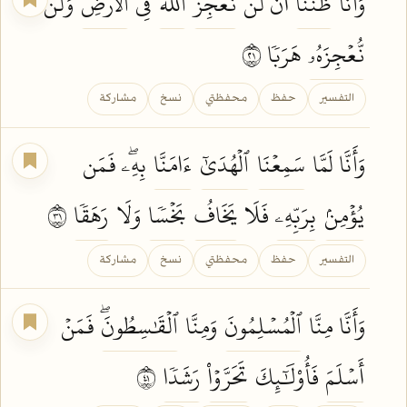
وَأَنَّا
ظَنَنَّآ
أَن لَّن
نُّعۡجِزَ
ٱللَّهَ
فِي
ٱلۡأَرۡضِ
وَلَن
نُّعۡجِزَهُۥ
هَرَبٗا ١٢
التفسير
حفظ
محفظتي
نسخ
مشاركة
وَأَنَّا لَمَّا
سَمِعۡنَا
ٱلۡهُدَىٰٓ
ءَامَنَّا
بِهِۦۖ فَمَن
يُؤۡمِنۢ
بِرَبِّهِۦ
فَلَا
يَخَافُ
بَخۡسٗا
وَلَا
رَهَقٗا
١٣
التفسير
حفظ
محفظتي
نسخ
مشاركة
وَأَنَّا مِنَّا
ٱلۡمُسۡلِمُونَ
وَمِنَّا
ٱلۡقَٰسِطُونَۖ
فَمَنۡ
أَسۡلَمَ
فَأُوْلَٰٓئِكَ
تَحَرَّوۡاْ
رَشَدٗا
١٤