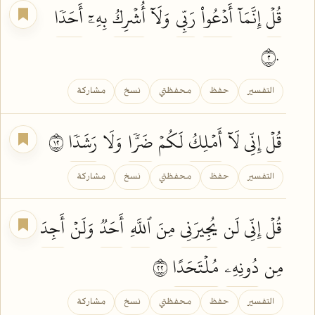
قُلۡ
إِنَّمَآ
أَدۡعُواْ
رَبِّي
وَلَآ
أُشۡرِكُ
بِهِۦٓ
أَحَدٗا
٢٠
التفسير
حفظ
محفظتي
نسخ
مشاركة
قُلۡ
إِنِّي لَآ
أَمۡلِكُ
لَكُمۡ
ضَرّٗا
وَلَا
رَشَدٗا
٢١
التفسير
حفظ
محفظتي
نسخ
مشاركة
قُلۡ
إِنِّي لَن
يُجِيرَنِي
مِنَ
ٱللَّهِ
أَحَدٞ
وَلَنۡ
أَجِدَ
مِن
دُونِهِۦ
مُلۡتَحَدًا
٢٢
التفسير
حفظ
محفظتي
نسخ
مشاركة