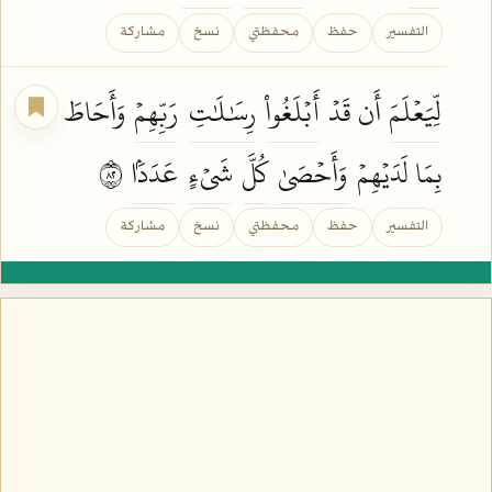
التفسير
حفظ
محفظتي
نسخ
مشاركة
لِّيَعۡلَمَ
أَن قَدۡ
أَبۡلَغُواْ
رِسَٰلَٰتِ
رَبِّهِمۡ
وَأَحَاطَ
بِمَا لَدَيۡهِمۡ
وَأَحۡصَىٰ
كُلَّ
شَيۡءٍ
عَدَدَۢا
٢٨
التفسير
حفظ
محفظتي
نسخ
مشاركة