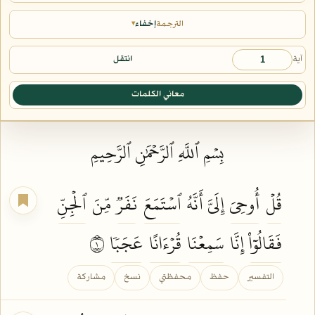
الترجمة
إخفاء
▾
آية
انتقل
معاني الكلمات
بِسۡمِ ٱللَّهِ ٱلرَّحۡمَٰنِ ٱلرَّحِيمِ
قُلۡ
أُوحِيَ
إِلَيَّ أَنَّهُ
ٱسۡتَمَعَ
نَفَرٞ
مِّنَ
ٱلۡجِنِّ
فَقَالُوٓاْ
إِنَّا
سَمِعۡنَا
قُرۡءَانًا
عَجَبٗا
١
التفسير
حفظ
محفظتي
نسخ
مشاركة