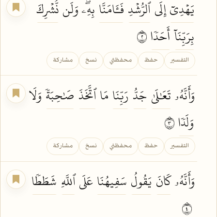
يَهۡدِيٓ
إِلَى
ٱلرُّشۡدِ
فَـَٔامَنَّا
بِهِۦۖ وَلَن
نُّشۡرِكَ
بِرَبِّنَآ
أَحَدٗا
٢
التفسير
حفظ
محفظتي
نسخ
مشاركة
وَأَنَّهُۥ
تَعَٰلَىٰ
جَدُّ
رَبِّنَا
مَا
ٱتَّخَذَ
صَٰحِبَةٗ
وَلَا
وَلَدٗا
٣
التفسير
حفظ
محفظتي
نسخ
مشاركة
وَأَنَّهُۥ
كَانَ
يَقُولُ
سَفِيهُنَا
عَلَى
ٱللَّهِ
شَطَطٗا
٤